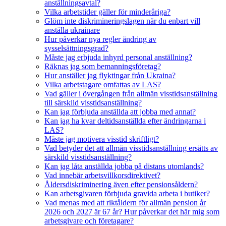
anställningsavtal?
Vilka arbetstider gäller för minderåriga?
Glöm inte diskrimineringslagen när du enbart vill
anställa ukrainare
Hur påverkar nya regler ändring av
sysselsättningsgrad?
Måste jag erbjuda inhyrd personal anställning?
Räknas jag som bemanningsföretag?
Hur anställer jag flyktingar från Ukraina?
Vilka arbetstagare omfattas av LAS?
Vad gäller i övergången från allmän visstidsanställning
till särskild visstidsanställning?
Kan jag förbjuda anställda att jobba med annat?
Kan jag ha kvar deltidsanställda efter ändringarna i
LAS?
Måste jag motivera visstid skriftligt?
Vad betyder det att allmän visstidsanställning ersätts av
särskild visstidsanställning?
Kan jag låta anställda jobba på distans utomlands?
Vad innebär arbetsvillkorsdirektivet?
Åldersdiskriminering även efter pensionsåldern?
Kan arbetsgivaren förbjuda gravida arbeta i butiker?
Vad menas med att riktåldern för allmän pension år
2026 och 2027 är 67 år? Hur påverkar det här mig som
arbetsgivare och företagare?