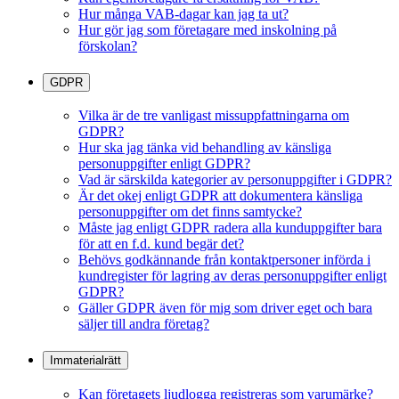
Hur många VAB-dagar kan jag ta ut?
Hur gör jag som företagare med inskolning på
förskolan?
GDPR
Vilka är de tre vanligast missuppfattningarna om
GDPR?
Hur ska jag tänka vid behandling av känsliga
personuppgifter enligt GDPR?
Vad är särskilda kategorier av personuppgifter i GDPR?
Är det okej enligt GDPR att dokumentera känsliga
personuppgifter om det finns samtycke?
Måste jag enligt GDPR radera alla kunduppgifter bara
för att en f.d. kund begär det?
Behövs godkännande från kontaktpersoner införda i
kundregister för lagring av deras personuppgifter enligt
GDPR?
Gäller GDPR även för mig som driver eget och bara
säljer till andra företag?
Immaterialrätt
Kan företagets ljudlogga registreras som varumärke?