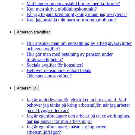
Vad händer om en anställd blir av med körkortet?
Kan man skriva utbildningskontrakt?
Får jag begära kreditupplysning innan jag rekryterar?
Kan jag anställa mitt barn som sommarjobbare?
Arbetsgivaravgifter
Hur ansöker man om nedsättning av arbetsgivaravgifter
och egenavgifter?
Hur gör man med betalning av pension under
föräldraledigheten?
Sociala avgifter för konsulter?
Behöver pensionärer enbart betala
ålderspensionsavgiften?
Arbetsmiljö
Jag är underleverantör, elektriker, och nystartad. Vad
behöver jag tänka på kring arbetsmiljön när jag arbetar
på ett bygge i flera år?
Jag är egenföretagare och arbetar på ett coworkinghus,
har jag ansvar för min arbetsmiljö?
Jag är egenföretagare, måste jag rapportera
arbetsmiljöfrågor?