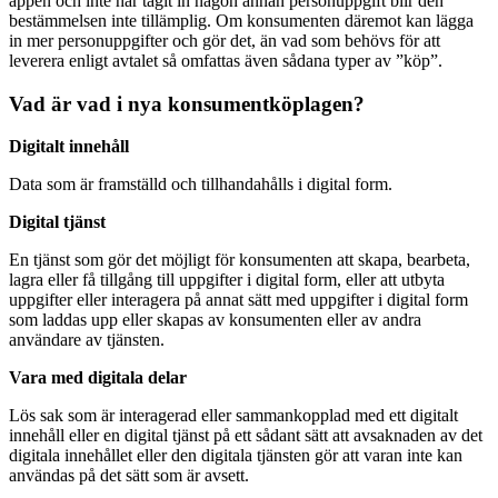
appen och inte har tagit in någon annan personuppgift blir den
bestämmelsen inte tillämplig. Om konsumenten däremot kan lägga
in mer personuppgifter och gör det, än vad som behövs för att
leverera enligt avtalet så omfattas även sådana typer av ”köp”.
Vad är vad i nya konsumentköplagen?
Digitalt innehåll
Data som är framställd och tillhandahålls i digital form.
Digital tjänst
En tjänst som gör det möjligt för konsumenten att skapa, bearbeta,
lagra eller få tillgång till uppgifter i digital form, eller att utbyta
uppgifter eller interagera på annat sätt med uppgifter i digital form
som laddas upp eller skapas av konsumenten eller av andra
användare av tjänsten.
Vara med digitala delar
Lös sak som är interagerad eller sammankopplad med ett digitalt
innehåll eller en digital tjänst på ett sådant sätt att avsaknaden av det
digitala innehållet eller den digitala tjänsten gör att varan inte kan
användas på det sätt som är avsett.