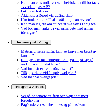
Kan man omvandla verksamhetslokalen till bostad vid
avveckling av AB?
Fakta om bolagsrätt
Äktenskapsförord vid delägarskap
Hur funkar kontrollbalansräkning utan revisor?
Kan man reglera om att beslut ska fattas i enighet?
Vad bör man tänka på vid samarbete med annan
företagare?
Entreprenadjuridik & Bygg
Materialpriserna stiger, kan jag kräva mer betalt av
kunden?
Kan jag som totalentreprenör lägga ett påslag på
underleverantörsfakturor?
Vad innebär entreprenörsansvaret?
Tilläggsarbete vid fastpris, vad göra?
Vad innebär skäligt pris?
Företagare & A-kassa
Ser på de senaste tre åren och väljer det mest
fördelaktiga
Pågående verksamhet – avslag på ansökan