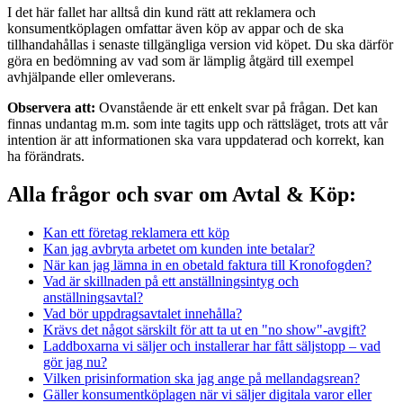
I det här fallet har alltså din kund rätt att reklamera och
konsumentköplagen omfattar även köp av appar och de ska
tillhandahållas i senaste tillgängliga version vid köpet. Du ska därför
göra en bedömning av vad som är lämplig åtgärd till exempel
avhjälpande eller omleverans.
Observera att:
Ovanstående är ett enkelt svar på frågan. Det kan
finnas undantag m.m. som inte tagits upp och rättsläget, trots att vår
intention är att informationen ska vara uppdaterad och korrekt, kan
ha förändrats.
Alla frågor och svar om Avtal & Köp:
Kan ett företag reklamera ett köp
Kan jag avbryta arbetet om kunden inte betalar?
När kan jag lämna in en obetald faktura till Kronofogden?
Vad är skillnaden på ett anställningsintyg och
anställningsavtal?
Vad bör uppdragsavtalet innehålla?
Krävs det något särskilt för att ta ut en "no show"-avgift?
Laddboxarna vi säljer och installerar har fått säljstopp – vad
gör jag nu?
Vilken prisinformation ska jag ange på mellandagsrean?
Gäller konsumentköplagen när vi säljer digitala varor eller