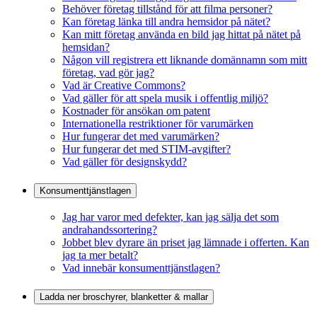
Behöver företag tillstånd för att filma personer?
Kan företag länka till andra hemsidor på nätet?
Kan mitt företag använda en bild jag hittat på nätet på
hemsidan?
Någon vill registrera ett liknande domännamn som mitt
företag, vad gör jag?
Vad är Creative Commons?
Vad gäller för att spela musik i offentlig miljö?
Kostnader för ansökan om patent
Internationella restriktioner för varumärken
Hur fungerar det med varumärken?
Hur fungerar det med STIM-avgifter?
Vad gäller för designskydd?
Konsumenttjänstlagen
Jag har varor med defekter, kan jag sälja det som
andrahandssortering?
Jobbet blev dyrare än priset jag lämnade i offerten. Kan
jag ta mer betalt?
Vad innebär konsumenttjänstlagen?
Ladda ner broschyrer, blanketter & mallar