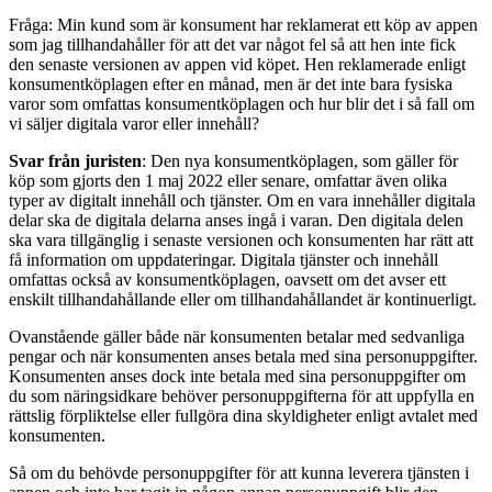
Fråga: Min kund som är konsument har reklamerat ett köp av appen
som jag tillhandahåller för att det var något fel så att hen inte fick
den senaste versionen av appen vid köpet. Hen reklamerade enligt
konsumentköplagen efter en månad, men är det inte bara fysiska
varor som omfattas konsumentköplagen och hur blir det i så fall om
vi säljer digitala varor eller innehåll?
Svar från juristen
: Den nya konsumentköplagen, som gäller för
köp som gjorts den 1 maj 2022 eller senare, omfattar även olika
typer av digitalt innehåll och tjänster. Om en vara innehåller digitala
delar ska de digitala delarna anses ingå i varan. Den digitala delen
ska vara tillgänglig i senaste versionen och konsumenten har rätt att
få information om uppdateringar. Digitala tjänster och innehåll
omfattas också av konsumentköplagen, oavsett om det avser ett
enskilt tillhandahållande eller om tillhandahållandet är kontinuerligt.
Ovanstående gäller både när konsumenten betalar med sedvanliga
pengar och när konsumenten anses betala med sina personuppgifter.
Konsumenten anses dock inte betala med sina personuppgifter om
du som näringsidkare behöver personuppgifterna för att uppfylla en
rättslig förpliktelse eller fullgöra dina skyldigheter enligt avtalet med
konsumenten.
Så om du behövde personuppgifter för att kunna leverera tjänsten i