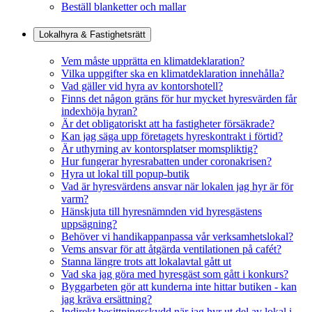
Beställ blanketter och mallar
Lokalhyra & Fastighetsrätt
Vem måste upprätta en klimatdeklaration?
Vilka uppgifter ska en klimatdeklaration innehålla?
Vad gäller vid hyra av kontorshotell?
Finns det någon gräns för hur mycket hyresvärden får
indexhöja hyran?
Är det obligatoriskt att ha fastigheter försäkrade?
Kan jag säga upp företagets hyreskontrakt i förtid?
Är uthyrning av kontorsplatser momspliktig?
Hur fungerar hyresrabatten under coronakrisen?
Hyra ut lokal till popup-butik
Vad är hyresvärdens ansvar när lokalen jag hyr är för
varm?
Hänskjuta till hyresnämnden vid hyresgästens
uppsägning?
Behöver vi handikappanpassa vår verksamhetslokal?
Vems ansvar för att åtgärda ventilationen på cafét?
Stanna längre trots att lokalavtal gått ut
Vad ska jag göra med hyresgäst som gått i konkurs?
Byggarbeten gör att kunderna inte hittar butiken - kan
jag kräva ersättning?
Indirekt besittningsskydd när jag hyr ut del av lokal i