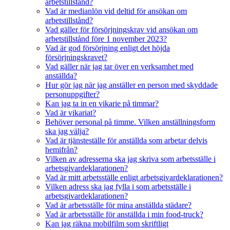
arbetstillstånd?
Vad är medianlön vid deltid för ansökan om
arbetstillstånd?
Vad gäller för försörjningskrav vid ansökan om
arbetstillstånd före 1 november 2023?
Vad är god försörjning enligt det höjda
försörjningskravet?
Vad gäller när jag tar över en verksamhet med
anställda?
Hur gör jag när jag anställer en person med skyddade
personuppgifter?
Kan jag ta in en vikarie på timmar?
Vad är vikariat?
Behöver personal på timme. Vilken anställningsform
ska jag välja?
Vad är tjänsteställe för anställda som arbetar delvis
hemifrån?
Vilken av adresserna ska jag skriva som arbetsställe i
arbetsgivardeklarationen?
Vad är mitt arbetsställe enligt arbetsgivardeklarationen?
Vilken adress ska jag fylla i som arbetsställe i
arbetsgivardeklarationen?
Vad är arbetsställe för mina anställda städare?
Vad är arbetsställe för anställda i min food-truck?
Kan jag räkna mobilfilm som skriftligt