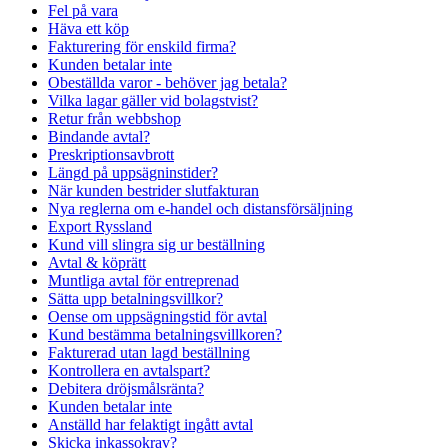
Fel på vara
Häva ett köp
Fakturering för enskild firma?
Kunden betalar inte
Obeställda varor - behöver jag betala?
Vilka lagar gäller vid bolagstvist?
Retur från webbshop
Bindande avtal?
Preskriptionsavbrott
Längd på uppsägninstider?
När kunden bestrider slutfakturan
Nya reglerna om e-handel och distansförsäljning
Export Ryssland
Kund vill slingra sig ur beställning
Avtal & köprätt
Muntliga avtal för entreprenad
Sätta upp betalningsvillkor?
Oense om uppsägningstid för avtal
Kund bestämma betalningsvillkoren?
Fakturerad utan lagd beställning
Kontrollera en avtalspart?
Debitera dröjsmålsränta?
Kunden betalar inte
Anställd har felaktigt ingått avtal
Skicka inkassokrav?