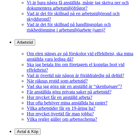
Vi är bara några få anställda, måste jag skriva ner och
dokumentera arbetsmiljöfrågor?
Vad är det för skillnad på en arbetsmiljörond och
skyddsrond?
Vad är det för skillnad på handlingsplan och
riskbedömning i arbetsmiljöarbete (sam)?
Arbetstid
Om elen stängs av på förskolor vid effektbrist, ska mina
anställda vara lediga då?
Ska jag betala lön om företagets el kopplas bort vid
effektbrist?
Vad är övertid när någon är föräldraledig på deltid?
När räknas restid som arbetstid?
Vad ska jag göra när en anställd är “skenbajsare”?
Får anställda göra privata saker på arbetstid?
Hur mycket får en anställd arbeta?
Hur ofta behöver mina anställda ha raster?
Vilka arbetstider får en 19-åring ha?
Hur mycket övertid får man jobba?
Vilka regler gäller om arbetsschema?
Avtal & Köp