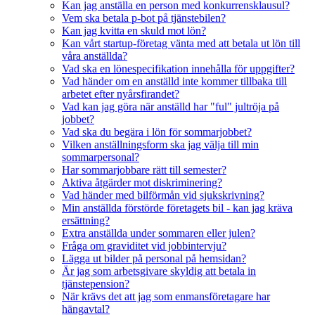
Kan jag anställa en person med konkurrensklausul?
Vem ska betala p-bot på tjänstebilen?
Kan jag kvitta en skuld mot lön?
Kan vårt startup-företag vänta med att betala ut lön till
våra anställda?
Vad ska en lönespecifikation innehålla för uppgifter?
Vad händer om en anställd inte kommer tillbaka till
arbetet efter nyårsfirandet?
Vad kan jag göra när anställd har "ful" jultröja på
jobbet?
Vad ska du begära i lön för sommarjobbet?
Vilken anställningsform ska jag välja till min
sommarpersonal?
Har sommarjobbare rätt till semester?
Aktiva åtgärder mot diskriminering?
Vad händer med bilförmån vid sjukskrivning?
Min anställda förstörde företagets bil - kan jag kräva
ersättning?
Extra anställda under sommaren eller julen?
Fråga om graviditet vid jobbintervju?
Lägga ut bilder på personal på hemsidan?
Är jag som arbetsgivare skyldig att betala in
tjänstepension?
När krävs det att jag som enmansföretagare har
hängavtal?