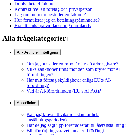
Dubbelbetald faktura
Kontrakt mellan företag och privatperson
Lag om hur man bestrider en faktura?
Hur formulerar jag en betalningspåminnelse?
Bra att tänka på vid lansering utomlands
Alla frågekategorier:
AI - Artificiell intelligens
Om jag anställer en robot är jag då arbetsgivare?
Vilka sanktioner finns mot den som bryter mot AI-
förordningen?
Har mitt företag skyldigheter enligt EU:s AI-
förordning?
Vad är AI-förordningen (EU:s AI Act)?
Anställning
Kan jag kräva att vikarien stannar hela
anställningsperioden?
Har de jag sagt upp företrädesrätt till återanställning?
Blir försörjningskravet annat vid förlängt