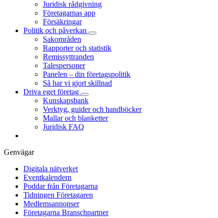
Juridisk rådgivning
Företagarnas app
Försäkringar
Politik och påverkan
Sakområden
Rapporter och statistik
Remissyttranden
Talespersoner
Panelen – din företagspolitik
Så har vi gjort skillnad
Driva eget företag
Kunskapsbank
Verktyg, guider och handböcker
Mallar och blanketter
Juridisk FAQ
Genvägar
Digitala nätverket
Eventkalendern
Poddar från Företagarna
Tidningen Företagaren
Medlemsannonser
Företagarna Branschpartner