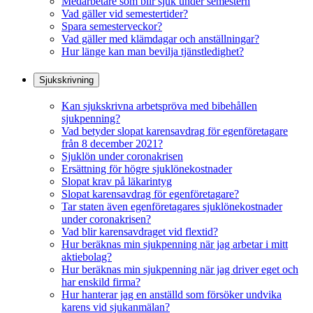
Medarbetare som blir sjuk under semestern
Vad gäller vid semestertider?
Spara semesterveckor?
Vad gäller med klämdagar och anställningar?
Hur länge kan man bevilja tjänstledighet?
Sjukskrivning
Kan sjukskrivna arbetspröva med bibehållen
sjukpenning?
Vad betyder slopat karensavdrag för egenföretagare
från 8 december 2021?
Sjuklön under coronakrisen
Ersättning för högre sjuklönekostnader
Slopat krav på läkarintyg
Slopat karensavdrag för egenföretagare?
Tar staten även egenföretagares sjuklönekostnader
under coronakrisen?
Vad blir karensavdraget vid flextid?
Hur beräknas min sjukpenning när jag arbetar i mitt
aktiebolag?
Hur beräknas min sjukpenning när jag driver eget och
har enskild firma?
Hur hanterar jag en anställd som försöker undvika
karens vid sjukanmälan?