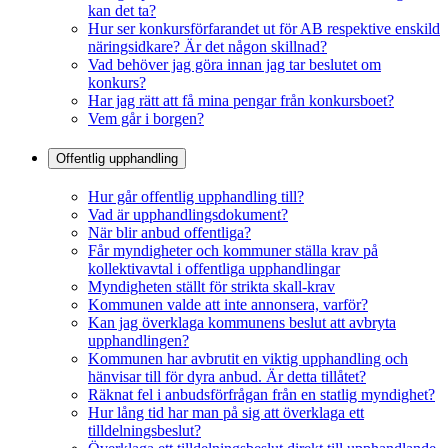
kan det ta?
Hur ser konkursförfarandet ut för AB respektive enskild
näringsidkare? Är det någon skillnad?
Vad behöver jag göra innan jag tar beslutet om
konkurs?
Har jag rätt att få mina pengar från konkursboet?
Vem går i borgen?
Offentlig upphandling
Hur går offentlig upphandling till?
Vad är upphandlingsdokument?
När blir anbud offentliga?
Får myndigheter och kommuner ställa krav på
kollektivavtal i offentliga upphandlingar
Myndigheten ställt för strikta skall-krav
Kommunen valde att inte annonsera, varför?
Kan jag överklaga kommunens beslut att avbryta
upphandlingen?
Kommunen har avbrutit en viktig upphandling och
hänvisar till för dyra anbud. Är detta tillåtet?
Räknat fel i anbudsförfrågan från en statlig myndighet?
Hur lång tid har man på sig att överklaga ett
tilldelningsbeslut?