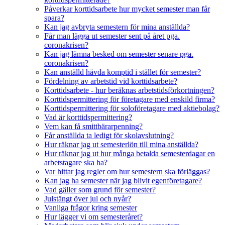
Påverkar korttidsarbete hur mycket semester man får
spara?
Kan jag avbryta semestern för mina anställda?
Får man lägga ut semester sent på året pga.
coronakrisen?
Kan jag lämna besked om semester senare pga.
coronakrisen?
Kan anställd hävda komptid i stället för semester?
Fördelning av arbetstid vid korttidsarbete?
Korttidsarbete - hur beräknas arbetstidsförkortningen?
Korttidspermittering för företagare med enskild firma?
Korttidspermittering för soloföretagare med aktiebolag?
Vad är korttidspermittering?
Vem kan få smittbärarpenning?
Får anställda ta ledigt för skolavslutning?
Hur räknar jag ut semesterlön till mina anställda?
Hur räknar jag ut hur många betalda semesterdagar en
arbetstagare ska ha?
Var hittar jag regler om hur semestern ska förläggas?
Kan jag ha semester när jag blivit egenföretagare?
Vad gäller som grund för semester?
Julstängt över jul och nyår?
Vanliga frågor kring semester
Hur lägger vi om semesteråret?