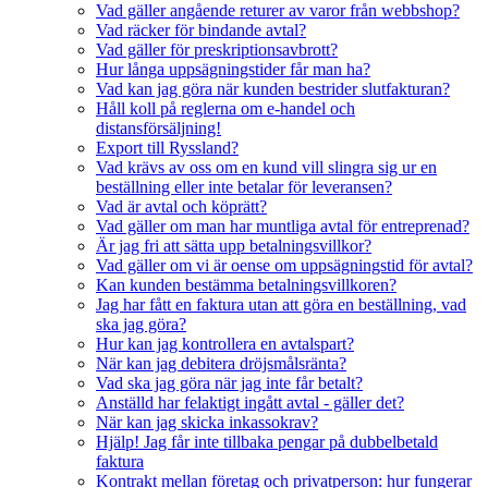
Vad gäller angående returer av varor från webbshop?
Vad räcker för bindande avtal?
Vad gäller för preskriptionsavbrott?
Hur långa uppsägningstider får man ha?
Vad kan jag göra när kunden bestrider slutfakturan?
Håll koll på reglerna om e-handel och
distansförsäljning!
Export till Ryssland?
Vad krävs av oss om en kund vill slingra sig ur en
beställning eller inte betalar för leveransen?
Vad är avtal och köprätt?
Vad gäller om man har muntliga avtal för entreprenad?
Är jag fri att sätta upp betalningsvillkor?
Vad gäller om vi är oense om uppsägningstid för avtal?
Kan kunden bestämma betalningsvillkoren?
Jag har fått en faktura utan att göra en beställning, vad
ska jag göra?
Hur kan jag kontrollera en avtalspart?
När kan jag debitera dröjsmålsränta?
Vad ska jag göra när jag inte får betalt?
Anställd har felaktigt ingått avtal - gäller det?
När kan jag skicka inkassokrav?
Hjälp! Jag får inte tillbaka pengar på dubbelbetald
faktura
Kontrakt mellan företag och privatperson: hur fungerar