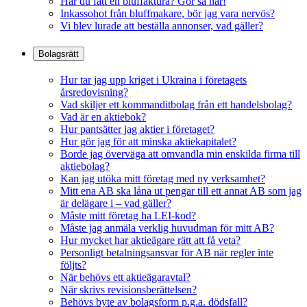
Har du fått en bluffaktura? Gör så här!
Inkassohot från bluffmakare, bör jag vara nervös?
Vi blev lurade att beställa annonser, vad gäller?
Bolagsrätt
Hur tar jag upp kriget i Ukraina i företagets
årsredovisning?
Vad skiljer ett kommanditbolag från ett handelsbolag?
Vad är en aktiebok?
Hur pantsätter jag aktier i företaget?
Hur gör jag för att minska aktiekapitalet?
Borde jag överväga att omvandla min enskilda firma till
aktiebolag?
Kan jag utöka mitt företag med ny verksamhet?
Mitt ena AB ska låna ut pengar till ett annat AB som jag
är delägare i – vad gäller?
Måste mitt företag ha LEI-kod?
Måste jag anmäla verklig huvudman för mitt AB?
Hur mycket har aktieägare rätt att få veta?
Personligt betalningsansvar för AB när regler inte
följts?
När behövs ett aktieägaravtal?
När skrivs revisionsberättelsen?
Behövs byte av bolagsform p.g.a. dödsfall?