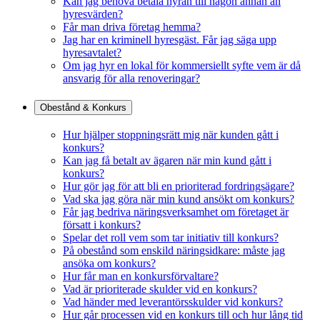
Kan jag behöva betala hyran till någon annan än
hyresvärden?
Får man driva företag hemma?
Jag har en kriminell hyresgäst. Får jag säga upp
hyresavtalet?
Om jag hyr en lokal för kommersiellt syfte vem är då
ansvarig för alla renoveringar?
Obestånd & Konkurs
Hur hjälper stoppningsrätt mig när kunden gått i
konkurs?
Kan jag få betalt av ägaren när min kund gått i
konkurs?
Hur gör jag för att bli en prioriterad fordringsägare?
Vad ska jag göra när min kund ansökt om konkurs?
Får jag bedriva näringsverksamhet om företaget är
försatt i konkurs?
Spelar det roll vem som tar initiativ till konkurs?
På obestånd som enskild näringsidkare: måste jag
ansöka om konkurs?
Hur får man en konkursförvaltare?
Vad är prioriterade skulder vid en konkurs?
Vad händer med leverantörsskulder vid konkurs?
Hur går processen vid en konkurs till och hur lång tid