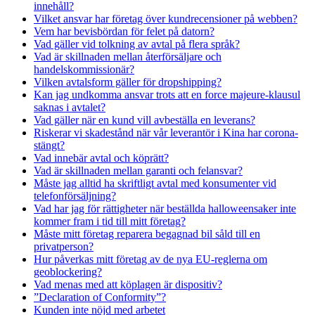
innehåll?
Vilket ansvar har företag över kundrecensioner på webben?
Vem har bevisbördan för felet på datorn?
Vad gäller vid tolkning av avtal på flera språk?
Vad är skillnaden mellan återförsäljare och
handelskommissionär?
Vilken avtalsform gäller för dropshipping?
Kan jag undkomma ansvar trots att en force majeure-klausul
saknas i avtalet?
Vad gäller när en kund vill avbeställa en leverans?
Riskerar vi skadestånd när vår leverantör i Kina har corona-
stängt?
Vad innebär avtal och köprätt?
Vad är skillnaden mellan garanti och felansvar?
Måste jag alltid ha skriftligt avtal med konsumenter vid
telefonförsäljning?
Vad har jag för rättigheter när beställda halloweensaker inte
kommer fram i tid till mitt företag?
Måste mitt företag reparera begagnad bil såld till en
privatperson?
Hur påverkas mitt företag av de nya EU-reglerna om
geoblockering?
Vad menas med att köplagen är dispositiv?
”Declaration of Conformity”?
Kunden inte nöjd med arbetet