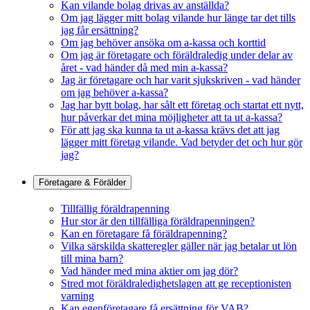
Kan vilande bolag drivas av anställda?
Om jag lägger mitt bolag vilande hur länge tar det tills
jag får ersättning?
Om jag behöver ansöka om a-kassa och korttid
Om jag är företagare och föräldraledig under delar av
året - vad händer då med min a-kassa?
Jag är företagare och har varit sjukskriven - vad händer
om jag behöver a-kassa?
Jag har bytt bolag, har sålt ett företag och startat ett nytt,
hur påverkar det mina möjligheter att ta ut a-kassa?
För att jag ska kunna ta ut a-kassa krävs det att jag
lägger mitt företag vilande. Vad betyder det och hur gör
jag?
Företagare & Förälder
Tillfällig föräldrapenning
Hur stor är den tillfälliga föräldrapenningen?
Kan en företagare få föräldrapenning?
Vilka särskilda skatteregler gäller när jag betalar ut lön
till mina barn?
Vad händer med mina aktier om jag dör?
Stred mot föräldraledighetslagen att ge receptionisten
varning
Kan egenföretagare få ersättning för VAB?