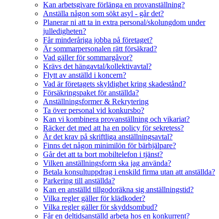
Kan arbetsgivare förlänga en provanställning?
Anställa någon som sökt asyl - går det?
Planerar ni att ta in extra personal/skolungdom under
julledigheten?
Får minderåriga jobba på företaget?
Är sommarpersonalen rätt försäkrad?
Vad gäller för sommargåvor?
Krävs det hängavtal/kollektivavtal?
Flytt av anställd i koncern?
Vad är företagets skyldighet kring skadestånd?
Försäkringspaket för anställda?
Anställningsformer & Rekrytering
Ta över personal vid konkursbo?
Kan vi kombinera provanställning och vikariat?
Räcker det med att ha en policy för sekretess?
Är det krav på skriftliga anställningsavtal?
Finns det någon minimilön för bärhjälpare?
Går det att ta bort mobiltelefon i tjänst?
Vilken anställningsform ska jag använda?
Betala konsultuppdrag i enskild firma utan att anställda?
Parkering till anställda?
Kan en anställd tillgodoräkna sig anställningstid?
Vilka regler gäller för klädkoder?
Vilka regler gäller för skyddsombud?
Får en deltidsanställd arbeta hos en konkurrent?