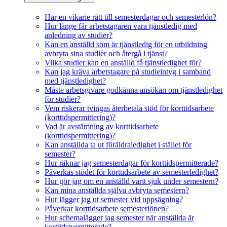
Har en vikarie rätt till semesterdagar och semesterlön?
Hur länge får arbetstagaren vara tjänstledig med
anledning av studier?
Kan en anställd som är tjänstledig för en utbildning
avbryta sina studier och återgå i tjänst?
Vilka studier kan en anställd få tjänstledighet för?
Kan jag kräva arbetstagare på studieintyg i samband
med tjänstledighet?
Måste arbetsgivare godkänna ansökan om tjänstledighet
för studier?
Vem riskerar tvingas återbetala stöd för korttidsarbete
(korttidspermittering)?
Vad är avstämning av korttidsarbete
(korttidspermittering)?
Kan anställda ta ut föräldraledighet i stället för
semester?
Hur räknar jag semesterdagar för korttidspermitterade?
Påverkas stödet för korttidsarbete av semesterledighet?
Hur gör jag om en anställd varit sjuk under semestern?
Kan mina anställda själva avbryta semestern?
Hur lägger jag ut semester vid uppsägning?
Påverkar korttidsarbete semesterlönen?
Hur schemalägger jag semester när anställda är
korttidspermitterade?