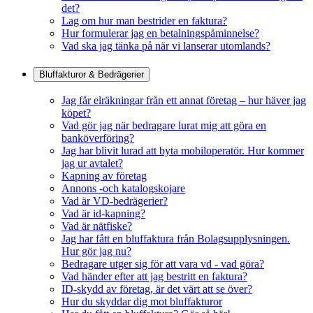
det?
Lag om hur man bestrider en faktura?
Hur formulerar jag en betalningspåminnelse?
Vad ska jag tänka på när vi lanserar utomlands?
Bluffakturor & Bedrägerier
Jag får elräkningar från ett annat företag – hur häver jag
köpet?
Vad gör jag när bedragare lurat mig att göra en
banköverföring?
Jag har blivit lurad att byta mobiloperatör. Hur kommer
jag ur avtalet?
Kapning av företag
Annons -och katalogskojare
Vad är VD-bedrägerier?
Vad är id-kapning?
Vad är nätfiske?
Jag har fått en bluffaktura från Bolagsupplysningen.
Hur gör jag nu?
Bedragare utger sig för att vara vd - vad göra?
Vad händer efter att jag bestritt en faktura?
ID-skydd av företag, är det värt att se över?
Hur du skyddar dig mot bluffakturor