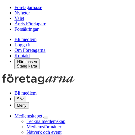
Företagarna.se
Nyheter
Valet
Årets Företagare
Försäkringar
Bli medlem
Logga in
Om Företagarna
Kontakt
Här finns vi
Stäng karta
Bli medlem
Sök
Meny
Medlemskapet
Teckna medlemskap
Medlemsförmåner
Nätverk och event