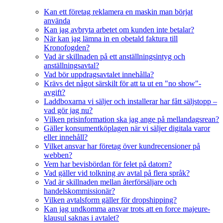
Kan ett företag reklamera en maskin man börjat
använda
Kan jag avbryta arbetet om kunden inte betalar?
När kan jag lämna in en obetald faktura till
Kronofogden?
Vad är skillnaden på ett anställningsintyg och
anställningsavtal?
Vad bör uppdragsavtalet innehålla?
Krävs det något särskilt för att ta ut en "no show"-
avgift?
Laddboxarna vi säljer och installerar har fått säljstopp –
vad gör jag nu?
Vilken prisinformation ska jag ange på mellandagsrean?
Gäller konsumentköplagen när vi säljer digitala varor
eller innehåll?
Vilket ansvar har företag över kundrecensioner på
webben?
Vem har bevisbördan för felet på datorn?
Vad gäller vid tolkning av avtal på flera språk?
Vad är skillnaden mellan återförsäljare och
handelskommissionär?
Vilken avtalsform gäller för dropshipping?
Kan jag undkomma ansvar trots att en force majeure-
klausul saknas i avtalet?