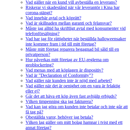
Vad gäller när en kund vill avbeställa en leverans?
Riskerar vi skadestånd när vår leverantör i Kina har
corona-stängt?
Vad innebär avtal och köprätt?
Vad är skillnaden mellan garanti och felansvar?
Måste jag alltid ha skriftligt avtal med konsumenter vid
telefonförsäljning?
Vad har jag för rättigheter när beställda halloweensaker
inte kommer fram i tid till mitt företag?
Måste mitt företag reparera begagnad bil såld till en
privatperson?
Hur påverkas mitt företag av EU-reglerna om
geoblockering?
Vad menas med att köplagen är dispositiv?
Vad är ”Declaration of Conformity”?
Vad gäller när kunden inte är nöjd med arbetet?
Vad gäller när det är oenighet om en vara är felaktig
eller ej?
Går det att häva ett köp även fast avhjälp erbjuds?
Vilken timpenning ska jag fakturera?
Vad kan jag göra om kunden inte betalar och inte går att
få tag på?
Obeställda varor, behöver jag betala?
Vilken lag gäller om mitt bolag hamnar i tvist med ett
annat företag?