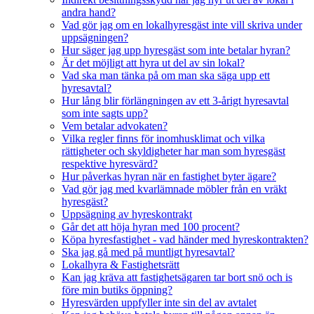
andra hand?
Vad gör jag om en lokalhyresgäst inte vill skriva under
uppsägningen?
Hur säger jag upp hyresgäst som inte betalar hyran?
Är det möjligt att hyra ut del av sin lokal?
Vad ska man tänka på om man ska säga upp ett
hyresavtal?
Hur lång blir förlängningen av ett 3-årigt hyresavtal
som inte sagts upp?
Vem betalar advokaten?
Vilka regler finns för inomhusklimat och vilka
rättigheter och skyldigheter har man som hyresgäst
respektive hyresvärd?
Hur påverkas hyran när en fastighet byter ägare?
Vad gör jag med kvarlämnade möbler från en vräkt
hyresgäst?
Uppsägning av hyreskontrakt
Går det att höja hyran med 100 procent?
Köpa hyresfastighet - vad händer med hyreskontrakten?
Ska jag gå med på muntligt hyresavtal?
Lokalhyra & Fastighetsrätt
Kan jag kräva att fastighetsägaren tar bort snö och is
före min butiks öppning?
Hyresvärden uppfyller inte sin del av avtalet