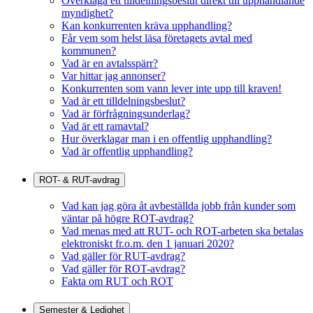
Överklaga ett tilldelningsbeslut direkt till upphandlande
myndighet?
Kan konkurrenten kräva upphandling?
Får vem som helst läsa företagets avtal med
kommunen?
Vad är en avtalsspärr?
Var hittar jag annonser?
Konkurrenten som vann lever inte upp till kraven!
Vad är ett tilldelningsbeslut?
Vad är förfrågningsunderlag?
Vad är ett ramavtal?
Hur överklagar man i en offentlig upphandling?
Vad är offentlig upphandling?
ROT- & RUT-avdrag
Vad kan jag göra åt avbeställda jobb från kunder som
väntar på högre ROT-avdrag?
Vad menas med att RUT- och ROT-arbeten ska betalas
elektroniskt fr.o.m. den 1 januari 2020?
Vad gäller för RUT-avdrag?
Vad gäller för ROT-avdrag?
Fakta om RUT och ROT
Semester & Ledighet