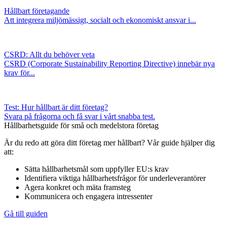
Hållbart företagande
Att integrera miljömässigt, socialt och ekonomiskt ansvar i...
CSRD: Allt du behöver veta
CSRD (Corporate Sustainability Reporting Directive) innebär nya
krav för...
Test: Hur hållbart är ditt företag?
Svara på frågorna och få svar i vårt snabba test.
Hållbarhetsguide för små och medelstora företag
Är du redo att göra ditt företag mer hållbart? Vår guide hjälper dig
att:
Sätta hållbarhetsmål som uppfyller EU:s krav
Identifiera viktiga hållbarhetsfrågor för underleverantörer
Agera konkret och mäta framsteg
Kommunicera och engagera intressenter
Gå till guiden