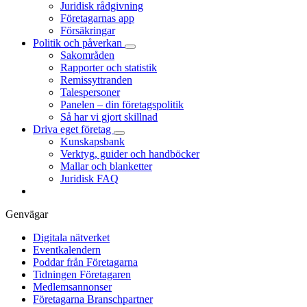
Juridisk rådgivning
Företagarnas app
Försäkringar
Politik och påverkan
Sakområden
Rapporter och statistik
Remissyttranden
Talespersoner
Panelen – din företagspolitik
Så har vi gjort skillnad
Driva eget företag
Kunskapsbank
Verktyg, guider och handböcker
Mallar och blanketter
Juridisk FAQ
Genvägar
Digitala nätverket
Eventkalendern
Poddar från Företagarna
Tidningen Företagaren
Medlemsannonser
Företagarna Branschpartner