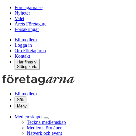
Företagarna.se
Nyheter
Valet
Årets Företagare
Försäkringar
Bli medlem
Logga in
Om Företagarna
Kontakt
Här finns vi
Stäng karta
Bli medlem
Sök
Meny
Medlemskapet
Teckna medlemskap
Medlemsförmåner
Nätverk och event