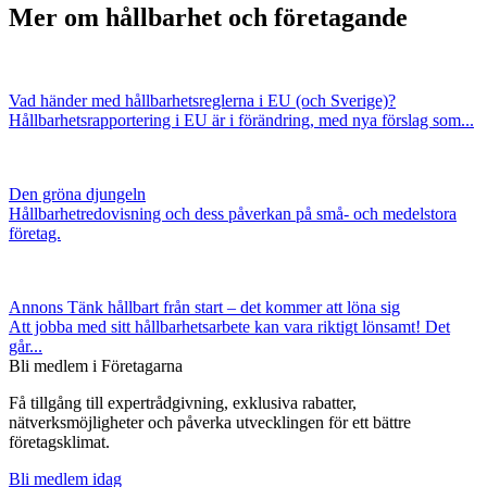
Mer om hållbarhet och företagande
Vad händer med hållbarhetsreglerna i EU (och Sverige)?
Hållbarhetsrapportering i EU är i förändring, med nya förslag som...
Den gröna djungeln
Hållbarhetredovisning och dess påverkan på små- och medelstora
företag.
Annons
Tänk hållbart från start – det kommer att löna sig
Att jobba med sitt hållbarhetsarbete kan vara riktigt lönsamt! Det
går...
Bli medlem i Företagarna
Få tillgång till expertrådgivning, exklusiva rabatter,
nätverksmöjligheter och påverka utvecklingen för ett bättre
företagsklimat.
Bli medlem idag