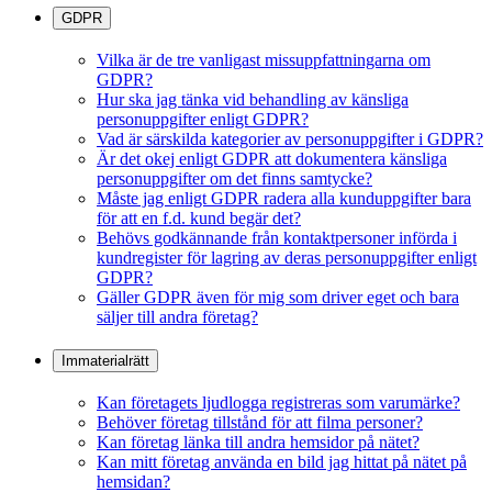
GDPR
Vilka är de tre vanligast missuppfattningarna om
GDPR?
Hur ska jag tänka vid behandling av känsliga
personuppgifter enligt GDPR?
Vad är särskilda kategorier av personuppgifter i GDPR?
Är det okej enligt GDPR att dokumentera känsliga
personuppgifter om det finns samtycke?
Måste jag enligt GDPR radera alla kunduppgifter bara
för att en f.d. kund begär det?
Behövs godkännande från kontaktpersoner införda i
kundregister för lagring av deras personuppgifter enligt
GDPR?
Gäller GDPR även för mig som driver eget och bara
säljer till andra företag?
Immaterialrätt
Kan företagets ljudlogga registreras som varumärke?
Behöver företag tillstånd för att filma personer?
Kan företag länka till andra hemsidor på nätet?
Kan mitt företag använda en bild jag hittat på nätet på
hemsidan?