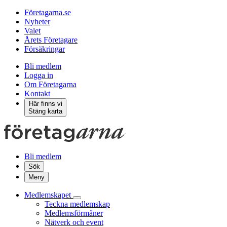
Företagarna.se
Nyheter
Valet
Årets Företagare
Försäkringar
Bli medlem
Logga in
Om Företagarna
Kontakt
Här finns vi
Stäng karta
Bli medlem
Sök
Meny
Medlemskapet
Teckna medlemskap
Medlemsförmåner
Nätverk och event