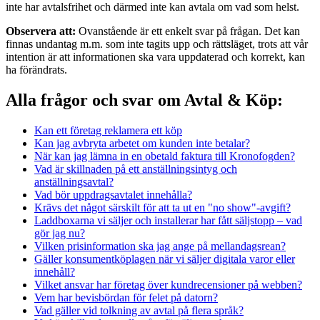
inte har avtalsfrihet och därmed inte kan avtala om vad som helst.
Observera att:
Ovanstående är ett enkelt svar på frågan. Det kan
finnas undantag m.m. som inte tagits upp och rättsläget, trots att vår
intention är att informationen ska vara uppdaterad och korrekt, kan
ha förändrats.
Alla frågor och svar om Avtal & Köp:
Kan ett företag reklamera ett köp
Kan jag avbryta arbetet om kunden inte betalar?
När kan jag lämna in en obetald faktura till Kronofogden?
Vad är skillnaden på ett anställningsintyg och
anställningsavtal?
Vad bör uppdragsavtalet innehålla?
Krävs det något särskilt för att ta ut en "no show"-avgift?
Laddboxarna vi säljer och installerar har fått säljstopp – vad
gör jag nu?
Vilken prisinformation ska jag ange på mellandagsrean?
Gäller konsumentköplagen när vi säljer digitala varor eller
innehåll?
Vilket ansvar har företag över kundrecensioner på webben?
Vem har bevisbördan för felet på datorn?
Vad gäller vid tolkning av avtal på flera språk?