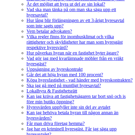
Är det möjligt att hyra ut del av sin lokal?
Vad ska man tänka på om man ska säga upp ett
hyresavtal?
Hur lång blir förlängningen av ett 3-årigt hyresavtal
som inte sagts upp?
Vem betalar advokaten?
Vilka regler finns för inomhusklimat och vilka
rättigheter och skyldigheter har man som hyresgäst
respektive hyresvärd?
Hur påverkas hyran när en fastighet byter ägare?
Vad gör jag med kvarlämnade möbler från en vräkt
hyresgäst?
Uppsägning av hyreskontrakt
Går det att höja hyran med 100 procent?
Köpa hyresfastighet - vad händer med hyreskontrakten?
Ska jag gå med på muntligt hyresavtal?
Lokalhyra & Fastighetsrätt
Kan jag kräva att fastighetsägaren tar bort snö och is
före min butiks öppning?
Hyresvärden uppfyller inte sin del av avtalet
Kan jag behöva betala hyran till någon annan än
hyresvärden?
Får man driva företag hemma?
Jag har en kriminell hyresgäst. Får jag säga upp
hyresavtalet?