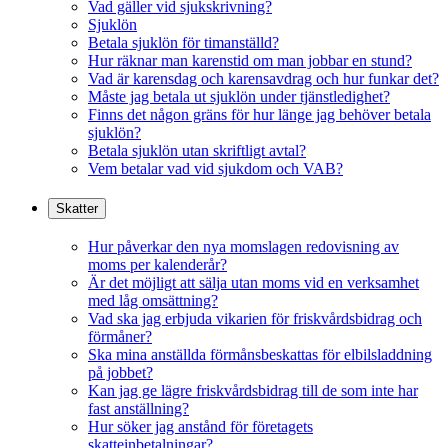
Vad gäller vid sjukskrivning?
Sjuklön
Betala sjuklön för timanställd?
Hur räknar man karenstid om man jobbar en stund?
Vad är karensdag och karensavdrag och hur funkar det?
Måste jag betala ut sjuklön under tjänstledighet?
Finns det någon gräns för hur länge jag behöver betala
sjuklön?
Betala sjuklön utan skriftligt avtal?
Vem betalar vad vid sjukdom och VAB?
Skatter
Hur påverkar den nya momslagen redovisning av
moms per kalenderår?
Är det möjligt att sälja utan moms vid en verksamhet
med låg omsättning?
Vad ska jag erbjuda vikarien för friskvårdsbidrag och
förmåner?
Ska mina anställda förmånsbeskattas för elbilsladdning
på jobbet?
Kan jag ge lägre friskvårdsbidrag till de som inte har
fast anställning?
Hur söker jag anstånd för företagets
skatteinbetalningar?