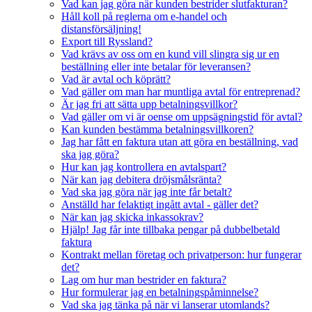
Vad kan jag göra när kunden bestrider slutfakturan?
Håll koll på reglerna om e-handel och
distansförsäljning!
Export till Ryssland?
Vad krävs av oss om en kund vill slingra sig ur en
beställning eller inte betalar för leveransen?
Vad är avtal och köprätt?
Vad gäller om man har muntliga avtal för entreprenad?
Är jag fri att sätta upp betalningsvillkor?
Vad gäller om vi är oense om uppsägningstid för avtal?
Kan kunden bestämma betalningsvillkoren?
Jag har fått en faktura utan att göra en beställning, vad
ska jag göra?
Hur kan jag kontrollera en avtalspart?
När kan jag debitera dröjsmålsränta?
Vad ska jag göra när jag inte får betalt?
Anställd har felaktigt ingått avtal - gäller det?
När kan jag skicka inkassokrav?
Hjälp! Jag får inte tillbaka pengar på dubbelbetald
faktura
Kontrakt mellan företag och privatperson: hur fungerar
det?
Lag om hur man bestrider en faktura?
Hur formulerar jag en betalningspåminnelse?
Vad ska jag tänka på när vi lanserar utomlands?