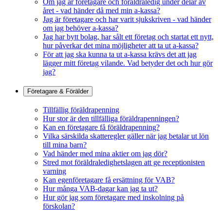
Om jag är företagare och föräldraledig under delar av
året - vad händer då med min a-kassa?
Jag är företagare och har varit sjukskriven - vad händer
om jag behöver a-kassa?
Jag har bytt bolag, har sålt ett företag och startat ett nytt,
hur påverkar det mina möjligheter att ta ut a-kassa?
För att jag ska kunna ta ut a-kassa krävs det att jag
lägger mitt företag vilande. Vad betyder det och hur gör
jag?
Företagare & Förälder
Tillfällig föräldrapenning
Hur stor är den tillfälliga föräldrapenningen?
Kan en företagare få föräldrapenning?
Vilka särskilda skatteregler gäller när jag betalar ut lön
till mina barn?
Vad händer med mina aktier om jag dör?
Stred mot föräldraledighetslagen att ge receptionisten
varning
Kan egenföretagare få ersättning för VAB?
Hur många VAB-dagar kan jag ta ut?
Hur gör jag som företagare med inskolning på
förskolan?