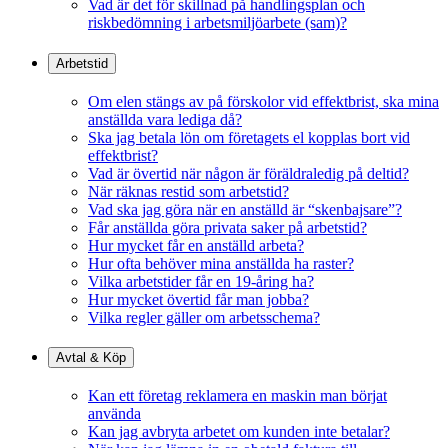
Vad är det för skillnad på handlingsplan och
riskbedömning i arbetsmiljöarbete (sam)?
Arbetstid
Om elen stängs av på förskolor vid effektbrist, ska mina
anställda vara lediga då?
Ska jag betala lön om företagets el kopplas bort vid
effektbrist?
Vad är övertid när någon är föräldraledig på deltid?
När räknas restid som arbetstid?
Vad ska jag göra när en anställd är “skenbajsare”?
Får anställda göra privata saker på arbetstid?
Hur mycket får en anställd arbeta?
Hur ofta behöver mina anställda ha raster?
Vilka arbetstider får en 19-åring ha?
Hur mycket övertid får man jobba?
Vilka regler gäller om arbetsschema?
Avtal & Köp
Kan ett företag reklamera en maskin man börjat
använda
Kan jag avbryta arbetet om kunden inte betalar?