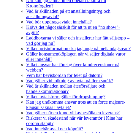
När kan jag lämna in en obetald faktura till
Kronofogden?
Vad är skillnaden på ett anställningsintyg och
anställningsavtal?
Vad bör uppdragsavtalet innehålla?
Krävs det något särskilt för att ta ut en "no show"-
avgift?
Laddboxarna vi säljer och installerar har fått säljstopp –
vad gör jag nu?
Vilken prisinformation ska jag ange på mellandagsrean?
Gäller konsumentköplagen när vi säljer digitala varor
eller innehåll?
Vilket ansvar har företag över kundrecensioner på
webben?
Vem har bevisbördan för felet på datorn?
Vad gäller vid tolkning av avtal på flera språk?
Vad är skillnaden mellan återförsäljare och
handelskommissionär?
Vilken avtalsform gäller för dropshipping?
Kan jag undkomma ansvar trots att en force majeure-
klausul saknas i avtalet?
Vad gäller när en kund vill avbeställa en leverans?
Riskerar vi skadestånd när vår leverantör i Kina har
corona-stängt?
Vad innebär avtal och köprätt?