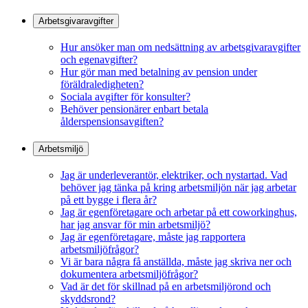
Arbetsgivaravgifter
Hur ansöker man om nedsättning av arbetsgivaravgifter
och egenavgifter?
Hur gör man med betalning av pension under
föräldraledigheten?
Sociala avgifter för konsulter?
Behöver pensionärer enbart betala
ålderspensionsavgiften?
Arbetsmiljö
Jag är underleverantör, elektriker, och nystartad. Vad
behöver jag tänka på kring arbetsmiljön när jag arbetar
på ett bygge i flera år?
Jag är egenföretagare och arbetar på ett coworkinghus,
har jag ansvar för min arbetsmiljö?
Jag är egenföretagare, måste jag rapportera
arbetsmiljöfrågor?
Vi är bara några få anställda, måste jag skriva ner och
dokumentera arbetsmiljöfrågor?
Vad är det för skillnad på en arbetsmiljörond och
skyddsrond?