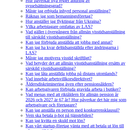
Hur påverkar nya regler ändring av
sysselsättningsgrad?
Måste jag erbjuda inhyrd personal anställning?
Räknas jag som bemanningsföretag?
Hur anställer jag flyktingar från Ukraina?
Vilka arbetstagare omfattas av LAS?
Vad gäller i övergången från allmän visstidsanställning
till särskild visstidsanställning?
Kan jag förbjuda anställda att jobba med annat?
Kan jag ha kvar deltidsanställda efter ändringarna i
LAS?
Måste jag motivera visstid skriftligt?
Vad betyder det att allmän visstidsanställning ersätts av
särskild visstidsanställning?
Kan jag låta anställda jobba på distans utomlands?
Vad innebär arbetsvillkorsdirektivet?
Åldersdiskriminering även efter pensionsåldern?
Kan arbetsgivaren förbjuda gravida arbeta i butiker?
Vad menas med att riktåldern för allmän pension år
2026 och 2027 är 67 år? Hur påverkar det här mig som
arbetsgivare och företagare?
Kan jag anställa en person med konkurrensklausul?
Vem ska betala p-bot på tjänstebilen?
Kan jag kvitta en skuld mot lön?
Kan vårt startup-företag vänta med att betala ut lön till