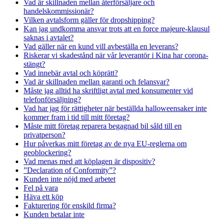
Vad är skillnaden mellan återförsäljare och
handelskommissionär?
Vilken avtalsform gäller för dropshipping?
Kan jag undkomma ansvar trots att en force majeure-klausul
saknas i avtalet?
Vad gäller när en kund vill avbeställa en leverans?
Riskerar vi skadestånd när vår leverantör i Kina har corona-
stängt?
Vad innebär avtal och köprätt?
Vad är skillnaden mellan garanti och felansvar?
Måste jag alltid ha skriftligt avtal med konsumenter vid
telefonförsäljning?
Vad har jag för rättigheter när beställda halloweensaker inte
kommer fram i tid till mitt företag?
Måste mitt företag reparera begagnad bil såld till en
privatperson?
Hur påverkas mitt företag av de nya EU-reglerna om
geoblockering?
Vad menas med att köplagen är dispositiv?
”Declaration of Conformity”?
Kunden inte nöjd med arbetet
Fel på vara
Häva ett köp
Fakturering för enskild firma?
Kunden betalar inte