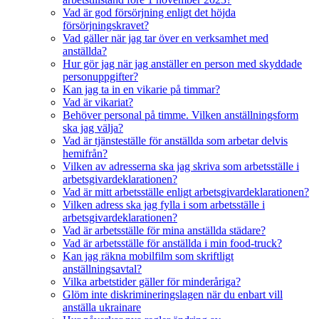
Vad är god försörjning enligt det höjda
försörjningskravet?
Vad gäller när jag tar över en verksamhet med
anställda?
Hur gör jag när jag anställer en person med skyddade
personuppgifter?
Kan jag ta in en vikarie på timmar?
Vad är vikariat?
Behöver personal på timme. Vilken anställningsform
ska jag välja?
Vad är tjänsteställe för anställda som arbetar delvis
hemifrån?
Vilken av adresserna ska jag skriva som arbetsställe i
arbetsgivardeklarationen?
Vad är mitt arbetsställe enligt arbetsgivardeklarationen?
Vilken adress ska jag fylla i som arbetsställe i
arbetsgivardeklarationen?
Vad är arbetsställe för mina anställda städare?
Vad är arbetsställe för anställda i min food-truck?
Kan jag räkna mobilfilm som skriftligt
anställningsavtal?
Vilka arbetstider gäller för minderåriga?
Glöm inte diskrimineringslagen när du enbart vill
anställa ukrainare