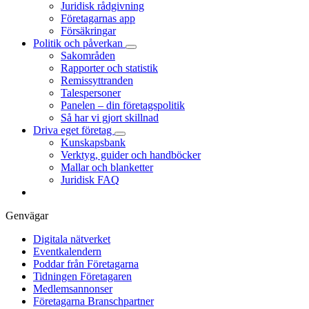
Juridisk rådgivning
Företagarnas app
Försäkringar
Politik och påverkan
Sakområden
Rapporter och statistik
Remissyttranden
Talespersoner
Panelen – din företagspolitik
Så har vi gjort skillnad
Driva eget företag
Kunskapsbank
Verktyg, guider och handböcker
Mallar och blanketter
Juridisk FAQ
Genvägar
Digitala nätverket
Eventkalendern
Poddar från Företagarna
Tidningen Företagaren
Medlemsannonser
Företagarna Branschpartner