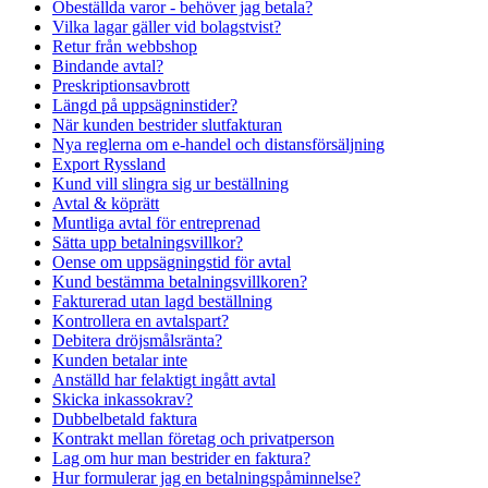
Obeställda varor - behöver jag betala?
Vilka lagar gäller vid bolagstvist?
Retur från webbshop
Bindande avtal?
Preskriptionsavbrott
Längd på uppsägninstider?
När kunden bestrider slutfakturan
Nya reglerna om e-handel och distansförsäljning
Export Ryssland
Kund vill slingra sig ur beställning
Avtal & köprätt
Muntliga avtal för entreprenad
Sätta upp betalningsvillkor?
Oense om uppsägningstid för avtal
Kund bestämma betalningsvillkoren?
Fakturerad utan lagd beställning
Kontrollera en avtalspart?
Debitera dröjsmålsränta?
Kunden betalar inte
Anställd har felaktigt ingått avtal
Skicka inkassokrav?
Dubbelbetald faktura
Kontrakt mellan företag och privatperson
Lag om hur man bestrider en faktura?
Hur formulerar jag en betalningspåminnelse?