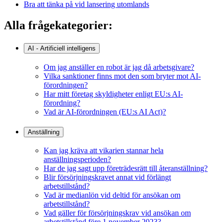
Bra att tänka på vid lansering utomlands
Alla frågekategorier:
AI - Artificiell intelligens
Om jag anställer en robot är jag då arbetsgivare?
Vilka sanktioner finns mot den som bryter mot AI-
förordningen?
Har mitt företag skyldigheter enligt EU:s AI-
förordning?
Vad är AI-förordningen (EU:s AI Act)?
Anställning
Kan jag kräva att vikarien stannar hela
anställningsperioden?
Har de jag sagt upp företrädesrätt till återanställning?
Blir försörjningskravet annat vid förlängt
arbetstillstånd?
Vad är medianlön vid deltid för ansökan om
arbetstillstånd?
Vad gäller för försörjningskrav vid ansökan om
arbetstillstånd före 1 november 2023?