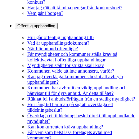
konkurs?
Har jag rätt att få mina pengar från konkursboet?
Vem går i borgen?
Offentlig upphandling
Hur går offentlig upphandling till?
Vad är upphandlingsdokument?
När blir anbud offentliga?
Får myndigheter och kommuner ställa krav på
kollektivavtal i offentliga upphandlingar
Myndigheten ställt för strikta skall-krav
Kommunen valde att inte annonsera, varför?
Kan jag överklaga kommunens beslut att avbryta
upphandlingen?
Kommunen har avbrutit en viktig upphandling och
hänvisar till för dyra anbud. Är detta tillåtet?
Räknat fel i anbudsförfrågan från en statlig myndighet?
Hur lång tid har man på sig att överklaga ett
tilldelningsbeslut?
Överklaga ett tilldelningsbeslut direkt till upphandlande
myndighet?
Kan konkurrenten kräva upphandling?
Får vem som helst läsa företagets avtal med
kommunen?