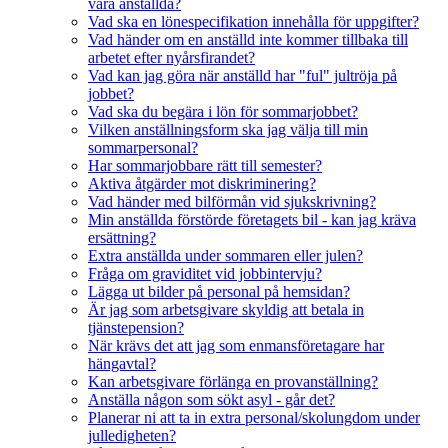
våra anställda?
Vad ska en lönespecifikation innehålla för uppgifter?
Vad händer om en anställd inte kommer tillbaka till
arbetet efter nyårsfirandet?
Vad kan jag göra när anställd har "ful" jultröja på
jobbet?
Vad ska du begära i lön för sommarjobbet?
Vilken anställningsform ska jag välja till min
sommarpersonal?
Har sommarjobbare rätt till semester?
Aktiva åtgärder mot diskriminering?
Vad händer med bilförmån vid sjukskrivning?
Min anställda förstörde företagets bil - kan jag kräva
ersättning?
Extra anställda under sommaren eller julen?
Fråga om graviditet vid jobbintervju?
Lägga ut bilder på personal på hemsidan?
Är jag som arbetsgivare skyldig att betala in
tjänstepension?
När krävs det att jag som enmansföretagare har
hängavtal?
Kan arbetsgivare förlänga en provanställning?
Anställa någon som sökt asyl - går det?
Planerar ni att ta in extra personal/skolungdom under
julledigheten?