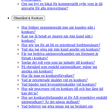
Om jag hyr en lokal för kommersiellt syfte vem är då
ansvarig för alla renoveringar?
Obestånd & Konkurs
Hur hjälper stoppningsrätt mig när kunden gått i
konkurs?
Kan jag få betalt av ägaren när min kund gått i
konkurs?
Hur gör jag för att bli en prioriterad fordringsägare?
Vad ska jag göra när min kund ansökt om konkurs?
Får jag bedriva näringsverksamhet om företaget är
försatt i konkurs?
Spelar det roll vem som tar initiativ till konkurs?
På obestånd som enskild näringsidkare: måste jag
ansöka om konkurs?
Hur får man en konkursförvaltare?
Vad är prioriterade skulder vid en konkurs?
Vad händer med leverantörsskulder vid konkurs?
Hur går processen vid en konkurs till och hur lång tid
kan det ta?
Hur ser konkursförfarandet ut för AB respektive enskild
näringsidkare? Är det någon skillnad?
Vad behöver jag göra innan jag tar beslutet om