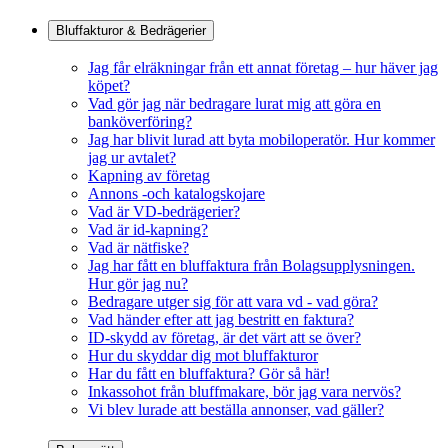
Bluffakturor & Bedrägerier
Jag får elräkningar från ett annat företag – hur häver jag
köpet?
Vad gör jag när bedragare lurat mig att göra en
banköverföring?
Jag har blivit lurad att byta mobiloperatör. Hur kommer
jag ur avtalet?
Kapning av företag
Annons -och katalogskojare
Vad är VD-bedrägerier?
Vad är id-kapning?
Vad är nätfiske?
Jag har fått en bluffaktura från Bolagsupplysningen.
Hur gör jag nu?
Bedragare utger sig för att vara vd - vad göra?
Vad händer efter att jag bestritt en faktura?
ID-skydd av företag, är det värt att se över?
Hur du skyddar dig mot bluffakturor
Har du fått en bluffaktura? Gör så här!
Inkassohot från bluffmakare, bör jag vara nervös?
Vi blev lurade att beställa annonser, vad gäller?