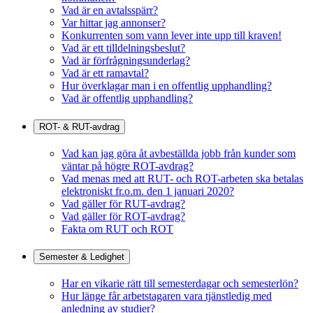
Vad är en avtalsspärr?
Var hittar jag annonser?
Konkurrenten som vann lever inte upp till kraven!
Vad är ett tilldelningsbeslut?
Vad är förfrågningsunderlag?
Vad är ett ramavtal?
Hur överklagar man i en offentlig upphandling?
Vad är offentlig upphandling?
ROT- & RUT-avdrag
Vad kan jag göra åt avbeställda jobb från kunder som
väntar på högre ROT-avdrag?
Vad menas med att RUT- och ROT-arbeten ska betalas
elektroniskt fr.o.m. den 1 januari 2020?
Vad gäller för RUT-avdrag?
Vad gäller för ROT-avdrag?
Fakta om RUT och ROT
Semester & Ledighet
Har en vikarie rätt till semesterdagar och semesterlön?
Hur länge får arbetstagaren vara tjänstledig med
anledning av studier?