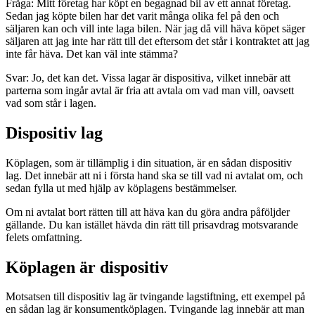
Fråga: Mitt företag har köpt en begagnad bil av ett annat företag.
Sedan jag köpte bilen har det varit många olika fel på den och
säljaren kan och vill inte laga bilen. När jag då vill häva köpet säger
säljaren att jag inte har rätt till det eftersom det står i kontraktet att jag
inte får häva. Det kan väl inte stämma?
Svar: Jo, det kan det. Vissa lagar är dispositiva, vilket innebär att
parterna som ingår avtal är fria att avtala om vad man vill, oavsett
vad som står i lagen.
Dispositiv lag
Köplagen, som är tillämplig i din situation, är en sådan dispositiv
lag. Det innebär att ni i första hand ska se till vad ni avtalat om, och
sedan fylla ut med hjälp av köplagens bestämmelser.
Om ni avtalat bort rätten till att häva kan du göra andra påföljder
gällande. Du kan istället hävda din rätt till prisavdrag motsvarande
felets omfattning.
Köplagen är dispositiv
Motsatsen till dispositiv lag är tvingande lagstiftning, ett exempel på
en sådan lag är konsumentköplagen. Tvingande lag innebär att man