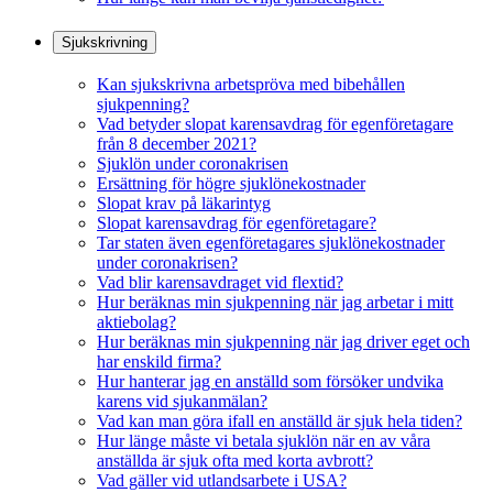
Sjukskrivning
Kan sjukskrivna arbetspröva med bibehållen
sjukpenning?
Vad betyder slopat karensavdrag för egenföretagare
från 8 december 2021?
Sjuklön under coronakrisen
Ersättning för högre sjuklönekostnader
Slopat krav på läkarintyg
Slopat karensavdrag för egenföretagare?
Tar staten även egenföretagares sjuklönekostnader
under coronakrisen?
Vad blir karensavdraget vid flextid?
Hur beräknas min sjukpenning när jag arbetar i mitt
aktiebolag?
Hur beräknas min sjukpenning när jag driver eget och
har enskild firma?
Hur hanterar jag en anställd som försöker undvika
karens vid sjukanmälan?
Vad kan man göra ifall en anställd är sjuk hela tiden?
Hur länge måste vi betala sjuklön när en av våra
anställda är sjuk ofta med korta avbrott?
Vad gäller vid utlandsarbete i USA?