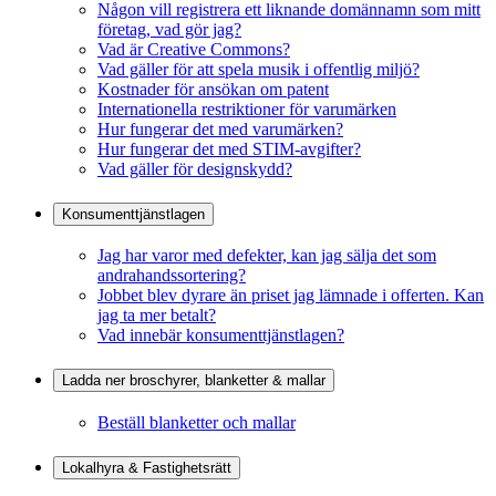
Någon vill registrera ett liknande domännamn som mitt
företag, vad gör jag?
Vad är Creative Commons?
Vad gäller för att spela musik i offentlig miljö?
Kostnader för ansökan om patent
Internationella restriktioner för varumärken
Hur fungerar det med varumärken?
Hur fungerar det med STIM-avgifter?
Vad gäller för designskydd?
Konsumenttjänstlagen
Jag har varor med defekter, kan jag sälja det som
andrahandssortering?
Jobbet blev dyrare än priset jag lämnade i offerten. Kan
jag ta mer betalt?
Vad innebär konsumenttjänstlagen?
Ladda ner broschyrer, blanketter & mallar
Beställ blanketter och mallar
Lokalhyra & Fastighetsrätt