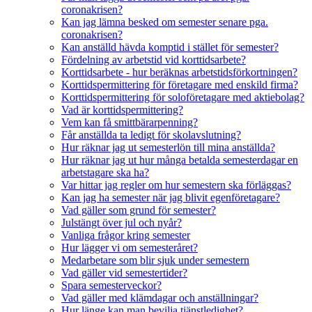
coronakrisen?
Kan jag lämna besked om semester senare pga.
coronakrisen?
Kan anställd hävda komptid i stället för semester?
Fördelning av arbetstid vid korttidsarbete?
Korttidsarbete - hur beräknas arbetstidsförkortningen?
Korttidspermittering för företagare med enskild firma?
Korttidspermittering för soloföretagare med aktiebolag?
Vad är korttidspermittering?
Vem kan få smittbärarpenning?
Får anställda ta ledigt för skolavslutning?
Hur räknar jag ut semesterlön till mina anställda?
Hur räknar jag ut hur många betalda semesterdagar en
arbetstagare ska ha?
Var hittar jag regler om hur semestern ska förläggas?
Kan jag ha semester när jag blivit egenföretagare?
Vad gäller som grund för semester?
Julstängt över jul och nyår?
Vanliga frågor kring semester
Hur lägger vi om semesteråret?
Medarbetare som blir sjuk under semestern
Vad gäller vid semestertider?
Spara semesterveckor?
Vad gäller med klämdagar och anställningar?
Hur länge kan man bevilja tjänstledighet?