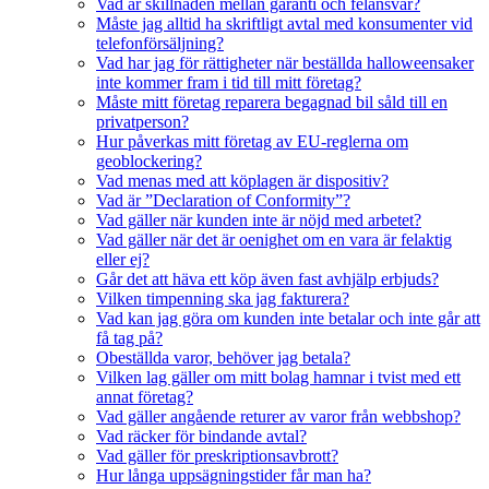
Vad är skillnaden mellan garanti och felansvar?
Måste jag alltid ha skriftligt avtal med konsumenter vid
telefonförsäljning?
Vad har jag för rättigheter när beställda halloweensaker
inte kommer fram i tid till mitt företag?
Måste mitt företag reparera begagnad bil såld till en
privatperson?
Hur påverkas mitt företag av EU-reglerna om
geoblockering?
Vad menas med att köplagen är dispositiv?
Vad är ”Declaration of Conformity”?
Vad gäller när kunden inte är nöjd med arbetet?
Vad gäller när det är oenighet om en vara är felaktig
eller ej?
Går det att häva ett köp även fast avhjälp erbjuds?
Vilken timpenning ska jag fakturera?
Vad kan jag göra om kunden inte betalar och inte går att
få tag på?
Obeställda varor, behöver jag betala?
Vilken lag gäller om mitt bolag hamnar i tvist med ett
annat företag?
Vad gäller angående returer av varor från webbshop?
Vad räcker för bindande avtal?
Vad gäller för preskriptionsavbrott?
Hur långa uppsägningstider får man ha?