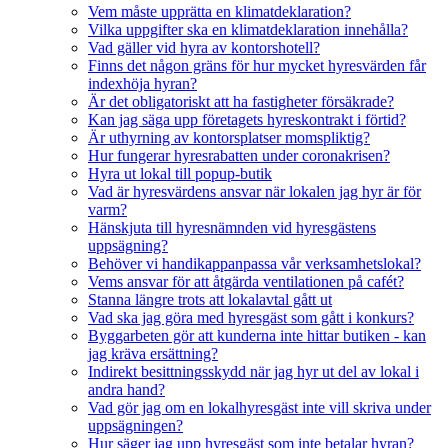
Vem måste upprätta en klimatdeklaration?
Vilka uppgifter ska en klimatdeklaration innehålla?
Vad gäller vid hyra av kontorshotell?
Finns det någon gräns för hur mycket hyresvärden får
indexhöja hyran?
Är det obligatoriskt att ha fastigheter försäkrade?
Kan jag säga upp företagets hyreskontrakt i förtid?
Är uthyrning av kontorsplatser momspliktig?
Hur fungerar hyresrabatten under coronakrisen?
Hyra ut lokal till popup-butik
Vad är hyresvärdens ansvar när lokalen jag hyr är för
varm?
Hänskjuta till hyresnämnden vid hyresgästens
uppsägning?
Behöver vi handikappanpassa vår verksamhetslokal?
Vems ansvar för att åtgärda ventilationen på cafét?
Stanna längre trots att lokalavtal gått ut
Vad ska jag göra med hyresgäst som gått i konkurs?
Byggarbeten gör att kunderna inte hittar butiken - kan
jag kräva ersättning?
Indirekt besittningsskydd när jag hyr ut del av lokal i
andra hand?
Vad gör jag om en lokalhyresgäst inte vill skriva under
uppsägningen?
Hur säger jag upp hyresgäst som inte betalar hyran?