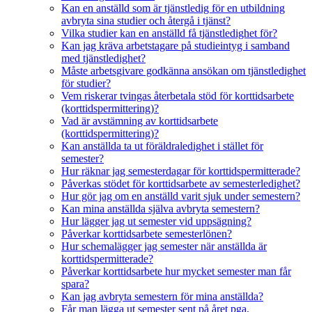
Kan en anställd som är tjänstledig för en utbildning
avbryta sina studier och återgå i tjänst?
Vilka studier kan en anställd få tjänstledighet för?
Kan jag kräva arbetstagare på studieintyg i samband
med tjänstledighet?
Måste arbetsgivare godkänna ansökan om tjänstledighet
för studier?
Vem riskerar tvingas återbetala stöd för korttidsarbete
(korttidspermittering)?
Vad är avstämning av korttidsarbete
(korttidspermittering)?
Kan anställda ta ut föräldraledighet i stället för
semester?
Hur räknar jag semesterdagar för korttidspermitterade?
Påverkas stödet för korttidsarbete av semesterledighet?
Hur gör jag om en anställd varit sjuk under semestern?
Kan mina anställda själva avbryta semestern?
Hur lägger jag ut semester vid uppsägning?
Påverkar korttidsarbete semesterlönen?
Hur schemalägger jag semester när anställda är
korttidspermitterade?
Påverkar korttidsarbete hur mycket semester man får
spara?
Kan jag avbryta semestern för mina anställda?
Får man lägga ut semester sent på året pga.