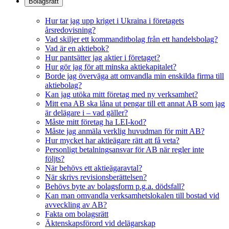
Bolagsrätt
Hur tar jag upp kriget i Ukraina i företagets
årsredovisning?
Vad skiljer ett kommanditbolag från ett handelsbolag?
Vad är en aktiebok?
Hur pantsätter jag aktier i företaget?
Hur gör jag för att minska aktiekapitalet?
Borde jag överväga att omvandla min enskilda firma till
aktiebolag?
Kan jag utöka mitt företag med ny verksamhet?
Mitt ena AB ska låna ut pengar till ett annat AB som jag
är delägare i – vad gäller?
Måste mitt företag ha LEI-kod?
Måste jag anmäla verklig huvudman för mitt AB?
Hur mycket har aktieägare rätt att få veta?
Personligt betalningsansvar för AB när regler inte
följts?
När behövs ett aktieägaravtal?
När skrivs revisionsberättelsen?
Behövs byte av bolagsform p.g.a. dödsfall?
Kan man omvandla verksamhetslokalen till bostad vid
avveckling av AB?
Fakta om bolagsrätt
Äktenskapsförord vid delägarskap