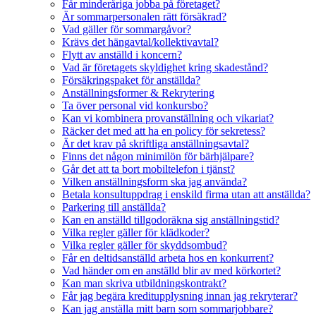
Får minderåriga jobba på företaget?
Är sommarpersonalen rätt försäkrad?
Vad gäller för sommargåvor?
Krävs det hängavtal/kollektivavtal?
Flytt av anställd i koncern?
Vad är företagets skyldighet kring skadestånd?
Försäkringspaket för anställda?
Anställningsformer & Rekrytering
Ta över personal vid konkursbo?
Kan vi kombinera provanställning och vikariat?
Räcker det med att ha en policy för sekretess?
Är det krav på skriftliga anställningsavtal?
Finns det någon minimilön för bärhjälpare?
Går det att ta bort mobiltelefon i tjänst?
Vilken anställningsform ska jag använda?
Betala konsultuppdrag i enskild firma utan att anställda?
Parkering till anställda?
Kan en anställd tillgodoräkna sig anställningstid?
Vilka regler gäller för klädkoder?
Vilka regler gäller för skyddsombud?
Får en deltidsanställd arbeta hos en konkurrent?
Vad händer om en anställd blir av med körkortet?
Kan man skriva utbildningskontrakt?
Får jag begära kreditupplysning innan jag rekryterar?
Kan jag anställa mitt barn som sommarjobbare?