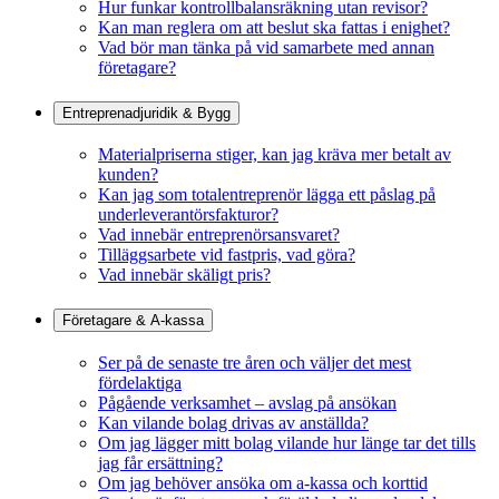
Hur funkar kontrollbalansräkning utan revisor?
Kan man reglera om att beslut ska fattas i enighet?
Vad bör man tänka på vid samarbete med annan
företagare?
Entreprenadjuridik & Bygg
Materialpriserna stiger, kan jag kräva mer betalt av
kunden?
Kan jag som totalentreprenör lägga ett påslag på
underleverantörsfakturor?
Vad innebär entreprenörsansvaret?
Tilläggsarbete vid fastpris, vad göra?
Vad innebär skäligt pris?
Företagare & A-kassa
Ser på de senaste tre åren och väljer det mest
fördelaktiga
Pågående verksamhet – avslag på ansökan
Kan vilande bolag drivas av anställda?
Om jag lägger mitt bolag vilande hur länge tar det tills
jag får ersättning?
Om jag behöver ansöka om a-kassa och korttid