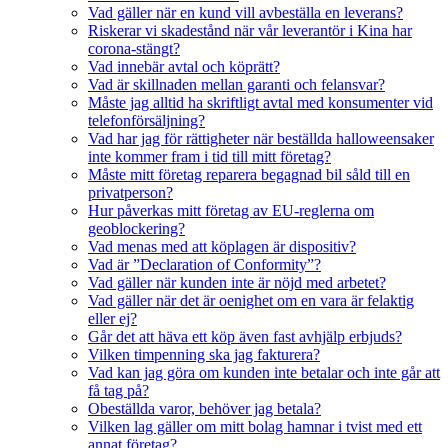
Vad gäller när en kund vill avbeställa en leverans?
Riskerar vi skadestånd när vår leverantör i Kina har
corona-stängt?
Vad innebär avtal och köprätt?
Vad är skillnaden mellan garanti och felansvar?
Måste jag alltid ha skriftligt avtal med konsumenter vid
telefonförsäljning?
Vad har jag för rättigheter när beställda halloweensaker
inte kommer fram i tid till mitt företag?
Måste mitt företag reparera begagnad bil såld till en
privatperson?
Hur påverkas mitt företag av EU-reglerna om
geoblockering?
Vad menas med att köplagen är dispositiv?
Vad är ”Declaration of Conformity”?
Vad gäller när kunden inte är nöjd med arbetet?
Vad gäller när det är oenighet om en vara är felaktig
eller ej?
Går det att häva ett köp även fast avhjälp erbjuds?
Vilken timpenning ska jag fakturera?
Vad kan jag göra om kunden inte betalar och inte går att
få tag på?
Obeställda varor, behöver jag betala?
Vilken lag gäller om mitt bolag hamnar i tvist med ett
annat företag?