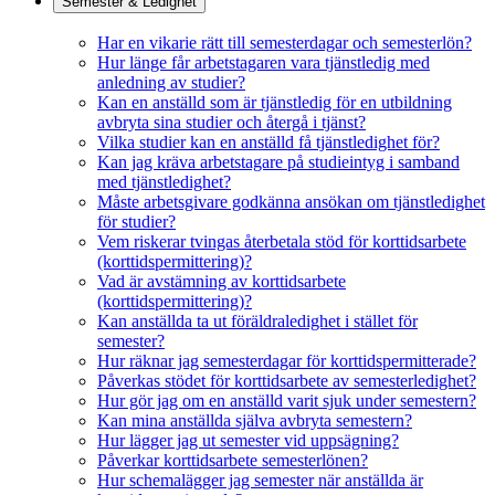
Semester & Ledighet
Har en vikarie rätt till semesterdagar och semesterlön?
Hur länge får arbetstagaren vara tjänstledig med
anledning av studier?
Kan en anställd som är tjänstledig för en utbildning
avbryta sina studier och återgå i tjänst?
Vilka studier kan en anställd få tjänstledighet för?
Kan jag kräva arbetstagare på studieintyg i samband
med tjänstledighet?
Måste arbetsgivare godkänna ansökan om tjänstledighet
för studier?
Vem riskerar tvingas återbetala stöd för korttidsarbete
(korttidspermittering)?
Vad är avstämning av korttidsarbete
(korttidspermittering)?
Kan anställda ta ut föräldraledighet i stället för
semester?
Hur räknar jag semesterdagar för korttidspermitterade?
Påverkas stödet för korttidsarbete av semesterledighet?
Hur gör jag om en anställd varit sjuk under semestern?
Kan mina anställda själva avbryta semestern?
Hur lägger jag ut semester vid uppsägning?
Påverkar korttidsarbete semesterlönen?
Hur schemalägger jag semester när anställda är