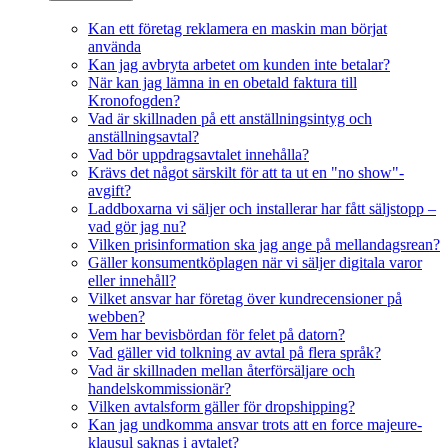
Kan ett företag reklamera en maskin man börjat
använda
Kan jag avbryta arbetet om kunden inte betalar?
När kan jag lämna in en obetald faktura till
Kronofogden?
Vad är skillnaden på ett anställningsintyg och
anställningsavtal?
Vad bör uppdragsavtalet innehålla?
Krävs det något särskilt för att ta ut en "no show"-
avgift?
Laddboxarna vi säljer och installerar har fått säljstopp –
vad gör jag nu?
Vilken prisinformation ska jag ange på mellandagsrean?
Gäller konsumentköplagen när vi säljer digitala varor
eller innehåll?
Vilket ansvar har företag över kundrecensioner på
webben?
Vem har bevisbördan för felet på datorn?
Vad gäller vid tolkning av avtal på flera språk?
Vad är skillnaden mellan återförsäljare och
handelskommissionär?
Vilken avtalsform gäller för dropshipping?
Kan jag undkomma ansvar trots att en force majeure-
klausul saknas i avtalet?