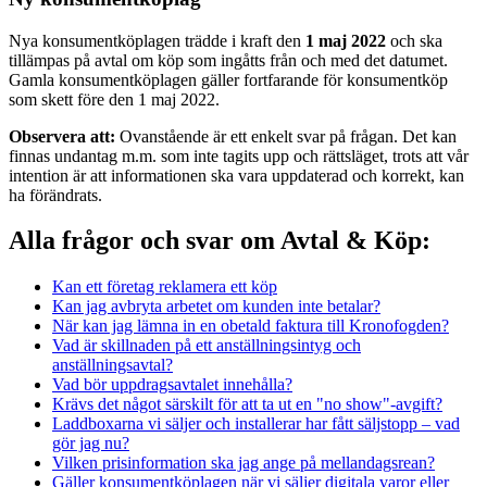
Nya konsumentköplagen trädde i kraft den
1 maj 2022
och ska
tillämpas på avtal om köp som ingåtts från och med det datumet.
Gamla konsumentköplagen gäller fortfarande för konsumentköp
som skett före den 1 maj 2022.
Observera att:
Ovanstående är ett enkelt svar på frågan. Det kan
finnas undantag m.m. som inte tagits upp och rättsläget, trots att vår
intention är att informationen ska vara uppdaterad och korrekt, kan
ha förändrats.
Alla frågor och svar om Avtal & Köp:
Kan ett företag reklamera ett köp
Kan jag avbryta arbetet om kunden inte betalar?
När kan jag lämna in en obetald faktura till Kronofogden?
Vad är skillnaden på ett anställningsintyg och
anställningsavtal?
Vad bör uppdragsavtalet innehålla?
Krävs det något särskilt för att ta ut en "no show"-avgift?
Laddboxarna vi säljer och installerar har fått säljstopp – vad
gör jag nu?
Vilken prisinformation ska jag ange på mellandagsrean?
Gäller konsumentköplagen när vi säljer digitala varor eller