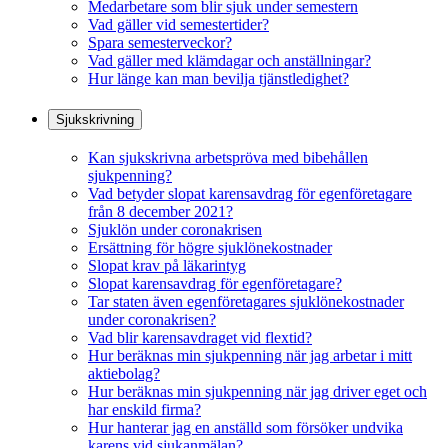
Medarbetare som blir sjuk under semestern
Vad gäller vid semestertider?
Spara semesterveckor?
Vad gäller med klämdagar och anställningar?
Hur länge kan man bevilja tjänstledighet?
Sjukskrivning
Kan sjukskrivna arbetspröva med bibehållen
sjukpenning?
Vad betyder slopat karensavdrag för egenföretagare
från 8 december 2021?
Sjuklön under coronakrisen
Ersättning för högre sjuklönekostnader
Slopat krav på läkarintyg
Slopat karensavdrag för egenföretagare?
Tar staten även egenföretagares sjuklönekostnader
under coronakrisen?
Vad blir karensavdraget vid flextid?
Hur beräknas min sjukpenning när jag arbetar i mitt
aktiebolag?
Hur beräknas min sjukpenning när jag driver eget och
har enskild firma?
Hur hanterar jag en anställd som försöker undvika
karens vid sjukanmälan?