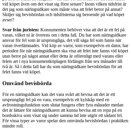
vid köpet även om det visat sig först senare? Inom vilken tidsfrist är
det jag som näringsidkare som måste visa att felet beror på annat?
Skiljer sig bevisbördan och tidsfristerna sig beroende på vad köpet
avser?
Svar från juristen:
Konsumenten behöver visa att det är ett fel på
varan, vilket ni är överens om i detta fall. Du har som näringsidkare
ansvar för fel som är ursprungliga, det vill säga fel som fanns när
varan överlämnades. Vid köp av varor, som exempelvis en dator, har
perioden för när näringsidkaren ska visa att felet inte fanns vid köpet
utan beror på något annat eller detta är oförenligt med varans eller
felets art i nya konsumentköplagen förlängts från sex månader till
två år. Så i detta fall har du som näringsidkare bevisbördan för att
felet fanns vid köpet.
Omvänd bevisbörda
För en näringsidkare kan det vara svårt att bevisa att det är ett
ursprungligt fel på en vara, exempelvis ett kylskåp med en
avfrostningsfunktion som slutat fungera efter fyra månader medan
det är lättare för näringsidkaren att kunna bevisa att en repa på en
bordsskiva som visat sig under samma tid inte utgör ett sådant fel.
För vissa typer av varor spelar den omvända bevisbördan i praktiken
mindre roll.