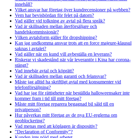
innehåll?
Vilket ansvar har företag över kundrecensioner på webben?
Vem har bevisbördan för felet på datorn?
Vad gäller vid tolkning av avtal på flera språk?
Vad är skillnaden mellan återförsäljare och
handelskommissionär?
Vilken avtalsform gäller för dropshipping?
Kan jag undkomma ansvar trots att en force majeure-klausul
saknas i avtalet?
Vad gäller när en kund vill avbeställa en leverans?
Riskerar vi skadestånd när vår leverantör i Kina har corona-
stängt?
Vad innebär avtal och köprätt?
Vad är skillnaden mellan garanti och felansvar?
Måste jag alltid ha skriftligt avtal med konsumenter vid
telefonförsäljning?
Vad har jag för rättigheter när beställda halloweensaker inte
kommer fram i tid till mitt företag?
Måste mitt företag reparera begagnad bil såld till en
privatperson?
Hur påverkas mitt företag av de nya EU-reglerna om
geoblockering?
Vad menas med att köplagen är dispositiv?
”Declaration of Conformity”?
Kunden inte nöjd med arbetet