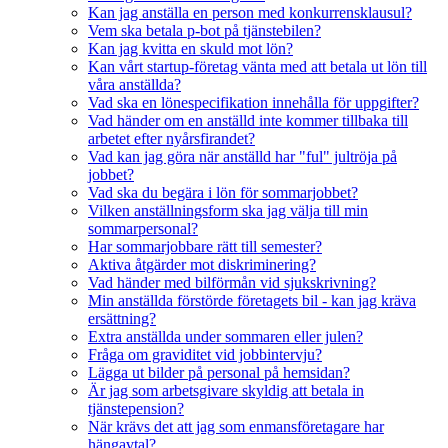
Kan jag anställa en person med konkurrensklausul?
Vem ska betala p-bot på tjänstebilen?
Kan jag kvitta en skuld mot lön?
Kan vårt startup-företag vänta med att betala ut lön till
våra anställda?
Vad ska en lönespecifikation innehålla för uppgifter?
Vad händer om en anställd inte kommer tillbaka till
arbetet efter nyårsfirandet?
Vad kan jag göra när anställd har "ful" jultröja på
jobbet?
Vad ska du begära i lön för sommarjobbet?
Vilken anställningsform ska jag välja till min
sommarpersonal?
Har sommarjobbare rätt till semester?
Aktiva åtgärder mot diskriminering?
Vad händer med bilförmån vid sjukskrivning?
Min anställda förstörde företagets bil - kan jag kräva
ersättning?
Extra anställda under sommaren eller julen?
Fråga om graviditet vid jobbintervju?
Lägga ut bilder på personal på hemsidan?
Är jag som arbetsgivare skyldig att betala in
tjänstepension?
När krävs det att jag som enmansföretagare har
hängavtal?