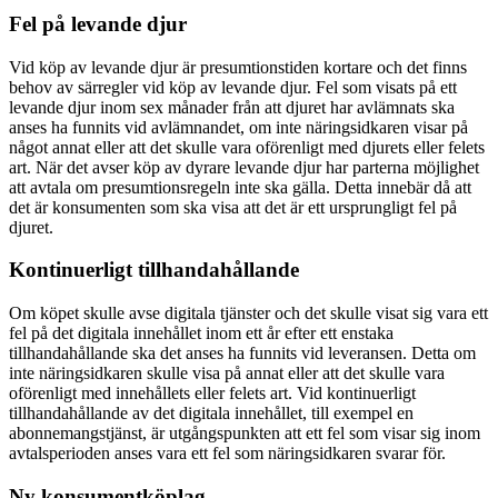
Fel på levande djur
Vid köp av levande djur är presumtionstiden kortare och det finns
behov av särregler vid köp av levande djur. Fel som visats på ett
levande djur inom sex månader från att djuret har avlämnats ska
anses ha funnits vid avlämnandet, om inte näringsidkaren visar på
något annat eller att det skulle vara oförenligt med djurets eller felets
art. När det avser köp av dyrare levande djur har parterna möjlighet
att avtala om presumtionsregeln inte ska gälla. Detta innebär då att
det är konsumenten som ska visa att det är ett ursprungligt fel på
djuret.
Kontinuerligt tillhandahållande
Om köpet skulle avse digitala tjänster och det skulle visat sig vara ett
fel på det digitala innehållet inom ett år efter ett enstaka
tillhandahållande ska det anses ha funnits vid leveransen. Detta om
inte näringsidkaren skulle visa på annat eller att det skulle vara
oförenligt med innehållets eller felets art. Vid kontinuerligt
tillhandahållande av det digitala innehållet, till exempel en
abonnemangstjänst, är utgångspunkten att ett fel som visar sig inom
avtalsperioden anses vara ett fel som näringsidkaren svarar för.
Ny konsumentköplag