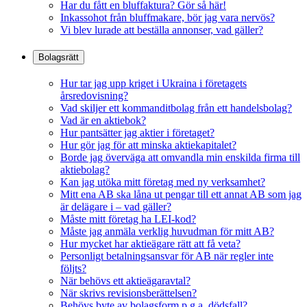
Har du fått en bluffaktura? Gör så här!
Inkassohot från bluffmakare, bör jag vara nervös?
Vi blev lurade att beställa annonser, vad gäller?
Bolagsrätt
Hur tar jag upp kriget i Ukraina i företagets
årsredovisning?
Vad skiljer ett kommanditbolag från ett handelsbolag?
Vad är en aktiebok?
Hur pantsätter jag aktier i företaget?
Hur gör jag för att minska aktiekapitalet?
Borde jag överväga att omvandla min enskilda firma till
aktiebolag?
Kan jag utöka mitt företag med ny verksamhet?
Mitt ena AB ska låna ut pengar till ett annat AB som jag
är delägare i – vad gäller?
Måste mitt företag ha LEI-kod?
Måste jag anmäla verklig huvudman för mitt AB?
Hur mycket har aktieägare rätt att få veta?
Personligt betalningsansvar för AB när regler inte
följts?
När behövs ett aktieägaravtal?
När skrivs revisionsberättelsen?
Behövs byte av bolagsform p.g.a. dödsfall?