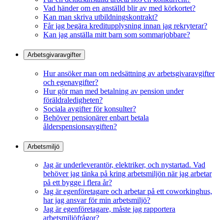
Vad händer om en anställd blir av med körkortet?
Kan man skriva utbildningskontrakt?
Får jag begära kreditupplysning innan jag rekryterar?
Kan jag anställa mitt barn som sommarjobbare?
Arbetsgivaravgifter
Hur ansöker man om nedsättning av arbetsgivaravgifter
och egenavgifter?
Hur gör man med betalning av pension under
föräldraledigheten?
Sociala avgifter för konsulter?
Behöver pensionärer enbart betala
ålderspensionsavgiften?
Arbetsmiljö
Jag är underleverantör, elektriker, och nystartad. Vad
behöver jag tänka på kring arbetsmiljön när jag arbetar
på ett bygge i flera år?
Jag är egenföretagare och arbetar på ett coworkinghus,
har jag ansvar för min arbetsmiljö?
Jag är egenföretagare, måste jag rapportera
arbetsmiljöfrågor?