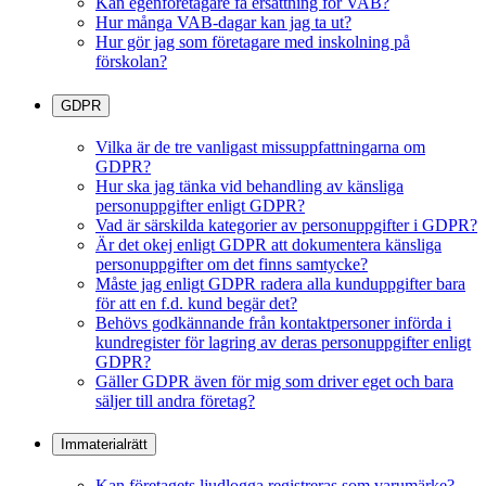
Kan egenföretagare få ersättning för VAB?
Hur många VAB-dagar kan jag ta ut?
Hur gör jag som företagare med inskolning på
förskolan?
GDPR
Vilka är de tre vanligast missuppfattningarna om
GDPR?
Hur ska jag tänka vid behandling av känsliga
personuppgifter enligt GDPR?
Vad är särskilda kategorier av personuppgifter i GDPR?
Är det okej enligt GDPR att dokumentera känsliga
personuppgifter om det finns samtycke?
Måste jag enligt GDPR radera alla kunduppgifter bara
för att en f.d. kund begär det?
Behövs godkännande från kontaktpersoner införda i
kundregister för lagring av deras personuppgifter enligt
GDPR?
Gäller GDPR även för mig som driver eget och bara
säljer till andra företag?
Immaterialrätt
Kan företagets ljudlogga registreras som varumärke?