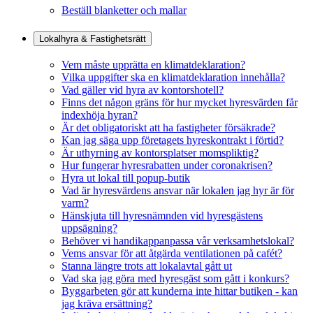
Beställ blanketter och mallar
Lokalhyra & Fastighetsrätt
Vem måste upprätta en klimatdeklaration?
Vilka uppgifter ska en klimatdeklaration innehålla?
Vad gäller vid hyra av kontorshotell?
Finns det någon gräns för hur mycket hyresvärden får
indexhöja hyran?
Är det obligatoriskt att ha fastigheter försäkrade?
Kan jag säga upp företagets hyreskontrakt i förtid?
Är uthyrning av kontorsplatser momspliktig?
Hur fungerar hyresrabatten under coronakrisen?
Hyra ut lokal till popup-butik
Vad är hyresvärdens ansvar när lokalen jag hyr är för
varm?
Hänskjuta till hyresnämnden vid hyresgästens
uppsägning?
Behöver vi handikappanpassa vår verksamhetslokal?
Vems ansvar för att åtgärda ventilationen på cafét?
Stanna längre trots att lokalavtal gått ut
Vad ska jag göra med hyresgäst som gått i konkurs?
Byggarbeten gör att kunderna inte hittar butiken - kan
jag kräva ersättning?