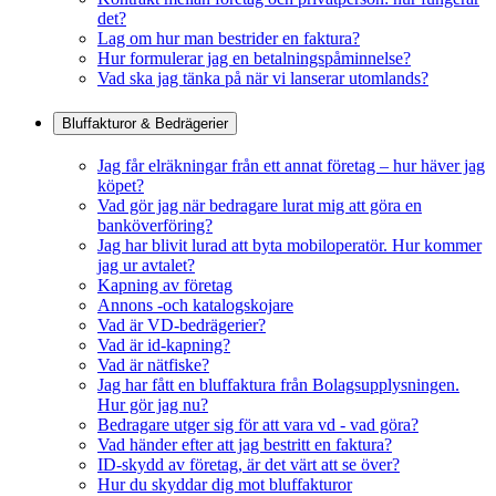
det?
Lag om hur man bestrider en faktura?
Hur formulerar jag en betalningspåminnelse?
Vad ska jag tänka på när vi lanserar utomlands?
Bluffakturor & Bedrägerier
Jag får elräkningar från ett annat företag – hur häver jag
köpet?
Vad gör jag när bedragare lurat mig att göra en
banköverföring?
Jag har blivit lurad att byta mobiloperatör. Hur kommer
jag ur avtalet?
Kapning av företag
Annons -och katalogskojare
Vad är VD-bedrägerier?
Vad är id-kapning?
Vad är nätfiske?
Jag har fått en bluffaktura från Bolagsupplysningen.
Hur gör jag nu?
Bedragare utger sig för att vara vd - vad göra?
Vad händer efter att jag bestritt en faktura?
ID-skydd av företag, är det värt att se över?
Hur du skyddar dig mot bluffakturor