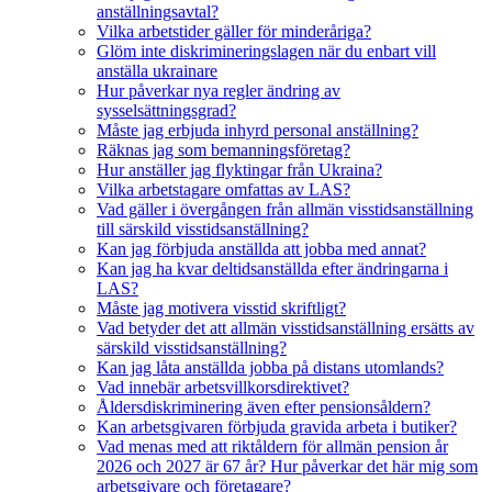
anställningsavtal?
Vilka arbetstider gäller för minderåriga?
Glöm inte diskrimineringslagen när du enbart vill
anställa ukrainare
Hur påverkar nya regler ändring av
sysselsättningsgrad?
Måste jag erbjuda inhyrd personal anställning?
Räknas jag som bemanningsföretag?
Hur anställer jag flyktingar från Ukraina?
Vilka arbetstagare omfattas av LAS?
Vad gäller i övergången från allmän visstidsanställning
till särskild visstidsanställning?
Kan jag förbjuda anställda att jobba med annat?
Kan jag ha kvar deltidsanställda efter ändringarna i
LAS?
Måste jag motivera visstid skriftligt?
Vad betyder det att allmän visstidsanställning ersätts av
särskild visstidsanställning?
Kan jag låta anställda jobba på distans utomlands?
Vad innebär arbetsvillkorsdirektivet?
Åldersdiskriminering även efter pensionsåldern?
Kan arbetsgivaren förbjuda gravida arbeta i butiker?
Vad menas med att riktåldern för allmän pension år
2026 och 2027 är 67 år? Hur påverkar det här mig som
arbetsgivare och företagare?