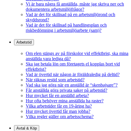
Vi är bara några få anställda, måste jag skriva ner och
dokumentera arbetsmiljöfrågor?
Vad är det för skillnad på en arbetsmiljörond och
skyddsrond?
Vad är det för skillnad på handlingsplan och
riskbedömning i arbetsmiljöarbete (sam)?
Arbetstid
Om elen stängs av på förskolor vid effektbrist, ska mina
anställda vara lediga då?
Ska jag betala lön om företagets el kopplas bort vid
effektbrist?
Vad är övertid när någon är föräldraledig på deltid?
När räknas restid som arbetstid?
Vad ska jag göra när en anställd är “skenbajsare”?
Får anställda göra privata saker på arbetstid?
Hur mycket får en anställd arbeta?
Hur ofta behöver mina anställda ha raster?
Vilka arbetstider får en 19-åring ha?
Hur mycket övertid får man jobba?
Vilka regler gäller om arbetsschema?
Avtal & Köp