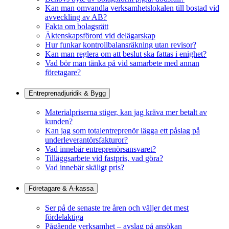
Kan man omvandla verksamhetslokalen till bostad vid
avveckling av AB?
Fakta om bolagsrätt
Äktenskapsförord vid delägarskap
Hur funkar kontrollbalansräkning utan revisor?
Kan man reglera om att beslut ska fattas i enighet?
Vad bör man tänka på vid samarbete med annan
företagare?
Entreprenadjuridik & Bygg
Materialpriserna stiger, kan jag kräva mer betalt av
kunden?
Kan jag som totalentreprenör lägga ett påslag på
underleverantörsfakturor?
Vad innebär entreprenörsansvaret?
Tilläggsarbete vid fastpris, vad göra?
Vad innebär skäligt pris?
Företagare & A-kassa
Ser på de senaste tre åren och väljer det mest
fördelaktiga
Pågående verksamhet – avslag på ansökan