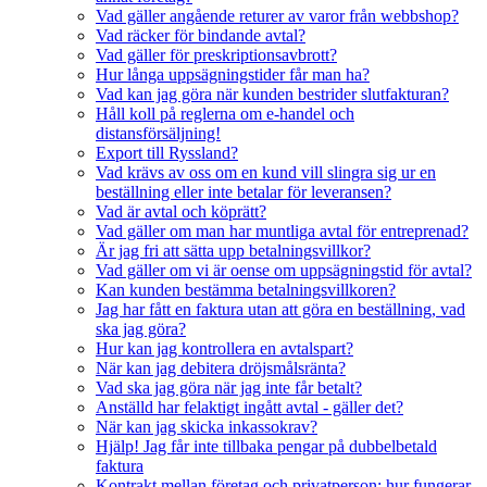
Vad gäller angående returer av varor från webbshop?
Vad räcker för bindande avtal?
Vad gäller för preskriptionsavbrott?
Hur långa uppsägningstider får man ha?
Vad kan jag göra när kunden bestrider slutfakturan?
Håll koll på reglerna om e-handel och
distansförsäljning!
Export till Ryssland?
Vad krävs av oss om en kund vill slingra sig ur en
beställning eller inte betalar för leveransen?
Vad är avtal och köprätt?
Vad gäller om man har muntliga avtal för entreprenad?
Är jag fri att sätta upp betalningsvillkor?
Vad gäller om vi är oense om uppsägningstid för avtal?
Kan kunden bestämma betalningsvillkoren?
Jag har fått en faktura utan att göra en beställning, vad
ska jag göra?
Hur kan jag kontrollera en avtalspart?
När kan jag debitera dröjsmålsränta?
Vad ska jag göra när jag inte får betalt?
Anställd har felaktigt ingått avtal - gäller det?
När kan jag skicka inkassokrav?
Hjälp! Jag får inte tillbaka pengar på dubbelbetald
faktura
Kontrakt mellan företag och privatperson: hur fungerar