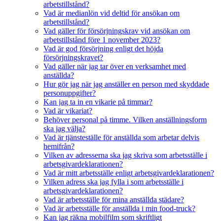
arbetstillstånd?
Vad är medianlön vid deltid för ansökan om
arbetstillstånd?
Vad gäller för försörjningskrav vid ansökan om
arbetstillstånd före 1 november 2023?
Vad är god försörjning enligt det höjda
försörjningskravet?
Vad gäller när jag tar över en verksamhet med
anställda?
Hur gör jag när jag anställer en person med skyddade
personuppgifter?
Kan jag ta in en vikarie på timmar?
Vad är vikariat?
Behöver personal på timme. Vilken anställningsform
ska jag välja?
Vad är tjänsteställe för anställda som arbetar delvis
hemifrån?
Vilken av adresserna ska jag skriva som arbetsställe i
arbetsgivardeklarationen?
Vad är mitt arbetsställe enligt arbetsgivardeklarationen?
Vilken adress ska jag fylla i som arbetsställe i
arbetsgivardeklarationen?
Vad är arbetsställe för mina anställda städare?
Vad är arbetsställe för anställda i min food-truck?
Kan jag räkna mobilfilm som skriftligt