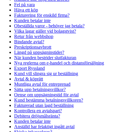
Fel på vara
Häva ett köp
Fakturering för enskild firma?
Kunden betalar inte
Obeställda varor - behöver jag betala?
Vilka lagar gäller vid bolagstvist?
Retur från webbshop
Bindande avtal?
Preskriptionsavbrott
Längd på uppsägninstider?
När kunden bestrider slutfakturan
Nya reglerna om e-handel och distansförsäljning
Export Ryssland
Kund vill slingra sig ur beställning
Avtal & köprätt
Muntliga avtal för entreprenad
Sätta upp betalningsvillkor?
Oense om uppsägningstid för avtal
Kund bestämma betalningsvillkoren?
Fakturerad utan lagd beställning
Kontrollera en avtalspart?
Debitera dröjsmålsränta?
Kunden betalar inte
Anställd har felaktigt ingått avtal
Skicka inkassokrav?