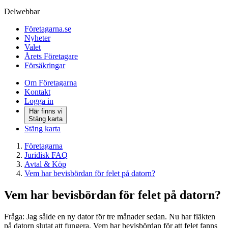
Delwebbar
Företagarna.se
Nyheter
Valet
Årets Företagare
Försäkringar
Om Företagarna
Kontakt
Logga in
Här finns vi
Stäng karta
Stäng karta
Företagarna
Juridisk FAQ
Avtal & Köp
Vem har bevisbördan för felet på datorn?
Vem har bevisbördan för felet på datorn?
Fråga: Jag sålde en ny dator för tre månader sedan. Nu har fläkten
på datorn slutat att fungera. Vem har bevisbördan för att felet fanns