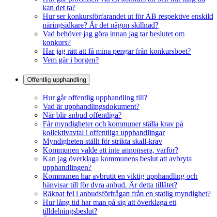
kan det ta?
Hur ser konkursförfarandet ut för AB respektive enskild
näringsidkare? Är det någon skillnad?
Vad behöver jag göra innan jag tar beslutet om
konkurs?
Har jag rätt att få mina pengar från konkursboet?
Vem går i borgen?
Offentlig upphandling
Hur går offentlig upphandling till?
Vad är upphandlingsdokument?
När blir anbud offentliga?
Får myndigheter och kommuner ställa krav på
kollektivavtal i offentliga upphandlingar
Myndigheten ställt för strikta skall-krav
Kommunen valde att inte annonsera, varför?
Kan jag överklaga kommunens beslut att avbryta
upphandlingen?
Kommunen har avbrutit en viktig upphandling och
hänvisar till för dyra anbud. Är detta tillåtet?
Räknat fel i anbudsförfrågan från en statlig myndighet?
Hur lång tid har man på sig att överklaga ett
tilldelningsbeslut?