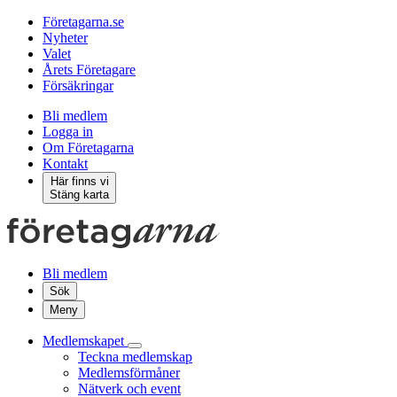
Företagarna.se
Nyheter
Valet
Årets Företagare
Försäkringar
Bli medlem
Logga in
Om Företagarna
Kontakt
Här finns vi
Stäng karta
Bli medlem
Sök
Meny
Medlemskapet
Teckna medlemskap
Medlemsförmåner
Nätverk och event