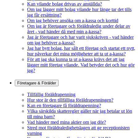
Kan vilande bolag drivas av anställda?
Om jag lägger mitt bolag vilande hur länge tar det tills
jag får ersättning?
Om jag behöver ansöka om a-kassa och korttid
Om jag är företagare och föräldraledig under delar av
året - vad händer då med min a-kassa?
Jag är företagare och har varit sjukskriven - vad händer
om jag behöver a-kassa?
Jag har bytt bolag, har sålt ett företag och startat ett nytt,
hur påverkar det mina möjligheter att ta ut a-kassa?
För att jag ska kunna ta ut a-kassa krävs det att jag
lägger mitt företag vilande. Vad betyder det och hur gör
jag?
Företagare & Förälder
Tillfällig föräldrapenning
Hur stor är den tillfälliga föräldrapenningen?
Kan en företagare få föräldrapenning?
Vilka särskilda skatteregler gäller när jag betalar ut lön
till mina barn?
Vad händer med mina aktier om jag dör?
Stred mot föräldraledighetslagen att ge receptionisten
varning