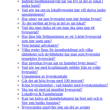
Indirekt besittningsskydd när jag hyr ut del av lokal i
andra hand?
Vad gör jag om en lokalhyresgäst inte vill skriva under
uppsägningen?
Hur säger jag upp hyresgäst som inte betalar hyran?
Är det möjligt att hyra ut del av sin lokal?
Vad ska man tänka på om man ska säga upp ett
hyresavtal?
Hur lång blir förlängningen av ett 3-årigt hyresavtal
som inte sagts upp?
Vem betalar advokaten?
Vilka regler finns för inomhusklimat och vilka
rättigheter och skyldigheter har man som hyresgäst
respektive hyresvärd?
Hur påverkas hyran när en fastighet byter ägare?
Vad gör jag med kvarlämnade möbler från en vräkt
hyresgäst?
Uppsägning av hyreskontrakt
Går det att höja hyran med 100 procent?
Köpa hyresfastighet - vad händer med hyreskontrakten?
Ska jag gå med på muntligt hyresavtal?
Lokalhyra & Fastighetsrätt
Kan jag kräva att fastighetsägaren tar bort snö och is
före min butiks öppning?
Hyresvärden uppfyller inte sin del av avtalet