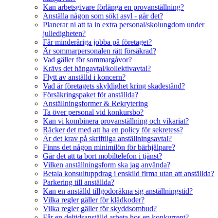
Kan arbetsgivare förlänga en provanställning?
Anställa någon som sökt asyl - går det?
Planerar ni att ta in extra personal/skolungdom under
julledigheten?
Får minderåriga jobba på företaget?
Är sommarpersonalen rätt försäkrad?
Vad gäller för sommargåvor?
Krävs det hängavtal/kollektivavtal?
Flytt av anställd i koncern?
Vad är företagets skyldighet kring skadestånd?
Försäkringspaket för anställda?
Anställningsformer & Rekrytering
Ta över personal vid konkursbo?
Kan vi kombinera provanställning och vikariat?
Räcker det med att ha en policy för sekretess?
Är det krav på skriftliga anställningsavtal?
Finns det någon minimilön för bärhjälpare?
Går det att ta bort mobiltelefon i tjänst?
Vilken anställningsform ska jag använda?
Betala konsultuppdrag i enskild firma utan att anställda?
Parkering till anställda?
Kan en anställd tillgodoräkna sig anställningstid?
Vilka regler gäller för klädkoder?
Vilka regler gäller för skyddsombud?
Får en deltidsanställd arbeta hos en konkurrent?