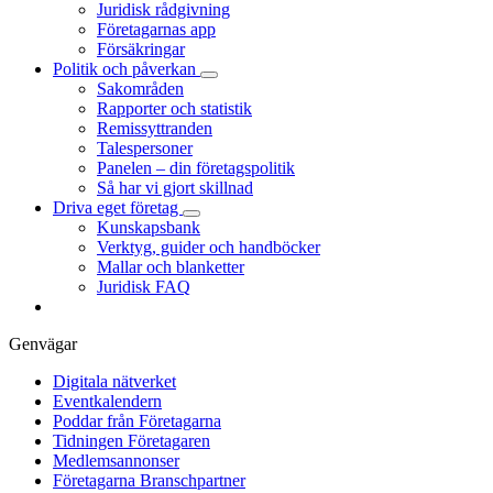
Juridisk rådgivning
Företagarnas app
Försäkringar
Politik och påverkan
Sakområden
Rapporter och statistik
Remissyttranden
Talespersoner
Panelen – din företagspolitik
Så har vi gjort skillnad
Driva eget företag
Kunskapsbank
Verktyg, guider och handböcker
Mallar och blanketter
Juridisk FAQ
Genvägar
Digitala nätverket
Eventkalendern
Poddar från Företagarna
Tidningen Företagaren
Medlemsannonser
Företagarna Branschpartner