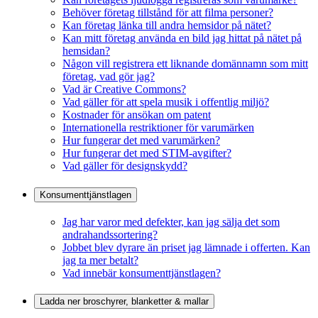
Behöver företag tillstånd för att filma personer?
Kan företag länka till andra hemsidor på nätet?
Kan mitt företag använda en bild jag hittat på nätet på
hemsidan?
Någon vill registrera ett liknande domännamn som mitt
företag, vad gör jag?
Vad är Creative Commons?
Vad gäller för att spela musik i offentlig miljö?
Kostnader för ansökan om patent
Internationella restriktioner för varumärken
Hur fungerar det med varumärken?
Hur fungerar det med STIM-avgifter?
Vad gäller för designskydd?
Konsumenttjänstlagen
Jag har varor med defekter, kan jag sälja det som
andrahandssortering?
Jobbet blev dyrare än priset jag lämnade i offerten. Kan
jag ta mer betalt?
Vad innebär konsumenttjänstlagen?
Ladda ner broschyrer, blanketter & mallar