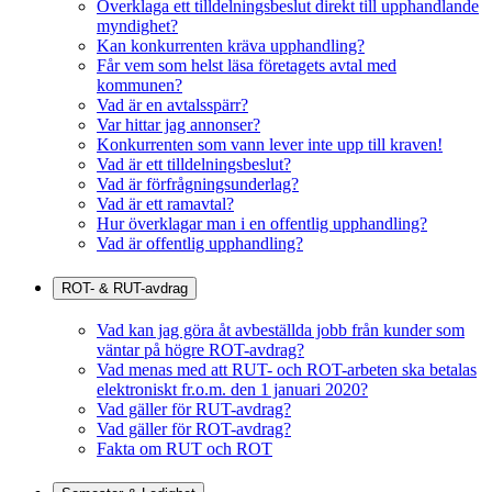
Överklaga ett tilldelningsbeslut direkt till upphandlande
myndighet?
Kan konkurrenten kräva upphandling?
Får vem som helst läsa företagets avtal med
kommunen?
Vad är en avtalsspärr?
Var hittar jag annonser?
Konkurrenten som vann lever inte upp till kraven!
Vad är ett tilldelningsbeslut?
Vad är förfrågningsunderlag?
Vad är ett ramavtal?
Hur överklagar man i en offentlig upphandling?
Vad är offentlig upphandling?
ROT- & RUT-avdrag
Vad kan jag göra åt avbeställda jobb från kunder som
väntar på högre ROT-avdrag?
Vad menas med att RUT- och ROT-arbeten ska betalas
elektroniskt fr.o.m. den 1 januari 2020?
Vad gäller för RUT-avdrag?
Vad gäller för ROT-avdrag?
Fakta om RUT och ROT