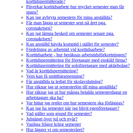
korttidspermitterade?
Påverkar korttidsarbete hur mycket semester man får
spara?
Kan jag avbryta semestern för mina anställda?
Får man lägga ut semester sent på året pga.
coronakrisen?
Kan jag lämna besked om semester senare pga.
coronakrisen?
Kan anställd hävda komptid i stället för semester?
Fördelning av arbetstid vid korttidsarbete?
Korttidsarbete - hur beräknas arbetstidsförkortningen?
Korttidspermittering för företagare med enskild firma?
Korttidspermittering för soloföretagare med aktiebolag?
Vad är korttidspermittering?
Vem kan få smittbärarpenning?
Får anställda ta ledigt för skolavslutning?
Hur räknar jag ut semesterlön till mina anställda?
Hur räknar jag ut hur många betalda semesterdagar en
arbetstagare ska ha?
Var hittar jag regler om hur semestern ska förläggas?
Kan jag ha semester när jag blivit egenföretagare?
Vad gäller som grund för semester?
Julstängt över jul och nyår?
Vanliga frågor kring semester
Hur lägger vi om semesteråret?