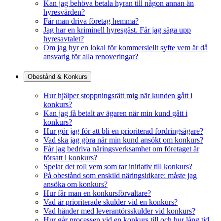
Kan jag behöva betala hyran till någon annan än
hyresvärden?
Får man driva företag hemma?
Jag har en kriminell hyresgäst. Får jag säga upp
hyresavtalet?
Om jag hyr en lokal för kommersiellt syfte vem är då
ansvarig för alla renoveringar?
Obestånd & Konkurs
Hur hjälper stoppningsrätt mig när kunden gått i
konkurs?
Kan jag få betalt av ägaren när min kund gått i
konkurs?
Hur gör jag för att bli en prioriterad fordringsägare?
Vad ska jag göra när min kund ansökt om konkurs?
Får jag bedriva näringsverksamhet om företaget är
försatt i konkurs?
Spelar det roll vem som tar initiativ till konkurs?
På obestånd som enskild näringsidkare: måste jag
ansöka om konkurs?
Hur får man en konkursförvaltare?
Vad är prioriterade skulder vid en konkurs?
Vad händer med leverantörsskulder vid konkurs?
Hur går processen vid en konkurs till och hur lång tid