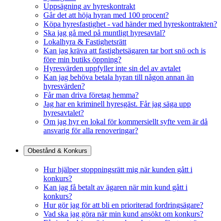
Uppsägning av hyreskontrakt
Går det att höja hyran med 100 procent?
Köpa hyresfastighet - vad händer med hyreskontrakten?
Ska jag gå med på muntligt hyresavtal?
Lokalhyra & Fastighetsrätt
Kan jag kräva att fastighetsägaren tar bort snö och is
före min butiks öppning?
Hyresvärden uppfyller inte sin del av avtalet
Kan jag behöva betala hyran till någon annan än
hyresvärden?
Får man driva företag hemma?
Jag har en kriminell hyresgäst. Får jag säga upp
hyresavtalet?
Om jag hyr en lokal för kommersiellt syfte vem är då
ansvarig för alla renoveringar?
Obestånd & Konkurs
Hur hjälper stoppningsrätt mig när kunden gått i
konkurs?
Kan jag få betalt av ägaren när min kund gått i
konkurs?
Hur gör jag för att bli en prioriterad fordringsägare?
Vad ska jag göra när min kund ansökt om konkurs?