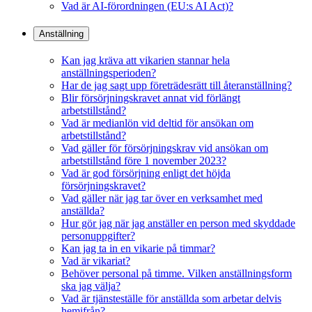
Vad är AI-förordningen (EU:s AI Act)?
Anställning
Kan jag kräva att vikarien stannar hela
anställningsperioden?
Har de jag sagt upp företrädesrätt till återanställning?
Blir försörjningskravet annat vid förlängt
arbetstillstånd?
Vad är medianlön vid deltid för ansökan om
arbetstillstånd?
Vad gäller för försörjningskrav vid ansökan om
arbetstillstånd före 1 november 2023?
Vad är god försörjning enligt det höjda
försörjningskravet?
Vad gäller när jag tar över en verksamhet med
anställda?
Hur gör jag när jag anställer en person med skyddade
personuppgifter?
Kan jag ta in en vikarie på timmar?
Vad är vikariat?
Behöver personal på timme. Vilken anställningsform
ska jag välja?
Vad är tjänsteställe för anställda som arbetar delvis
hemifrån?