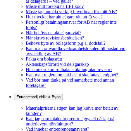
är delägare i – vad gäller?
Måste mitt företag ha LEI-kod?
Måste jag anmäla verklig huvudman för mitt AB?
Hur mycket har aktieägare rätt att få veta?
Personligt betalningsansvar för AB när regler inte
följts?
När behövs ett aktieägaravtal?
När skrivs revisionsberättelsen?
Behövs byte av bolagsform p.g.a. dödsfall?
Kan man omvandla verksamhetslokalen till bostad vid
avveckling av AB?
Fakta om bolagsrätt
Äktenskapsförord vid delägarskap
Hur funkar kontrollbalansräkning utan revisor?
Kan man reglera om att beslut ska fattas i enighet?
Vad bör man tänka på vid samarbete med annan
företagare?
Entreprenadjuridik & Bygg
Materialpriserna stiger, kan jag kräva mer betalt av
kunden?
Kan jag som totalentreprenör lägga ett påslag på
underleverantörsfakturor?
Vad innebär entreprenörsansvaret?