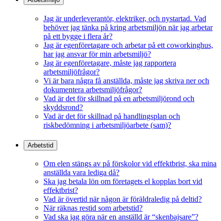
Jag är underleverantör, elektriker, och nystartad. Vad
behöver jag tänka på kring arbetsmiljön när jag arbetar
på ett bygge i flera år?
Jag är egenföretagare och arbetar på ett coworkinghus,
har jag ansvar för min arbetsmiljö?
Jag är egenföretagare, måste jag rapportera
arbetsmiljöfrågor?
Vi är bara några få anställda, måste jag skriva ner och
dokumentera arbetsmiljöfrågor?
Vad är det för skillnad på en arbetsmiljörond och
skyddsrond?
Vad är det för skillnad på handlingsplan och
riskbedömning i arbetsmiljöarbete (sam)?
Arbetstid
Om elen stängs av på förskolor vid effektbrist, ska mina
anställda vara lediga då?
Ska jag betala lön om företagets el kopplas bort vid
effektbrist?
Vad är övertid när någon är föräldraledig på deltid?
När räknas restid som arbetstid?
Vad ska jag göra när en anställd är “skenbajsare”?