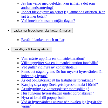
Jag har varor med defekter, kan jag sälja det som
andrahandssortering?
Jobbet blev dyrare än priset jag lämnade i offerten. Kan
jag ta mer betalt?
Vad innebär konsumenttjänstlagen?
Ladda ner broschyrer, blanketter & mallar
Beställ blanketter och mallar
Lokalhyra & Fastighetsrätt
Vem måste upprätta en klimatdeklaration?
Vilka uppgifter ska en klimatdeklaration innehålla?
Vad gäller vid hyra av kontorshotell?
Finns det någon gräns för hur mycket hyresvärden får
indexhöja hyran?
Är det obligatoriskt att ha fastigheter försäkrade?
Kan jag säga upp företagets hyreskontrakt i förtid?
Är uthyrning av kontorsplatser momspliktig?
Hur fungerar hyresrabatten under coronakrisen?
Hyra ut lokal till popup-butik
Vad är hyresvärdens ansvar när lokalen jag hyr är för
varm?