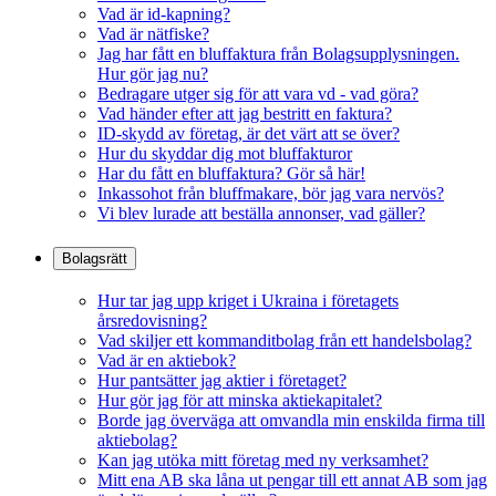
Vad är id-kapning?
Vad är nätfiske?
Jag har fått en bluffaktura från Bolagsupplysningen.
Hur gör jag nu?
Bedragare utger sig för att vara vd - vad göra?
Vad händer efter att jag bestritt en faktura?
ID-skydd av företag, är det värt att se över?
Hur du skyddar dig mot bluffakturor
Har du fått en bluffaktura? Gör så här!
Inkassohot från bluffmakare, bör jag vara nervös?
Vi blev lurade att beställa annonser, vad gäller?
Bolagsrätt
Hur tar jag upp kriget i Ukraina i företagets
årsredovisning?
Vad skiljer ett kommanditbolag från ett handelsbolag?
Vad är en aktiebok?
Hur pantsätter jag aktier i företaget?
Hur gör jag för att minska aktiekapitalet?
Borde jag överväga att omvandla min enskilda firma till
aktiebolag?
Kan jag utöka mitt företag med ny verksamhet?
Mitt ena AB ska låna ut pengar till ett annat AB som jag