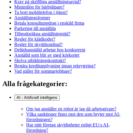
Krav på skriftliga anställningsavtal?
Minimilön för bärhjälpare?
Ta bort mobiltelefon i tjänst?
Anställningsformer
Betala konsultuppdrag i enskild firma
Parkering till anställda
Tillgodoräkna anställningstid?
Regler för klädkoder?
Regler för skyddsombud?
Deltidsanställd arbetar hos konkurrent
Anställd som blir av med körkortet
Skriva utbildningskontrakt?
Begära kreditupplysning innan rekrytering?
Vad gäller för sommarjobbare?
Alla frågekategorier:
AI - Artificiell intelligens
Om jag anställer en robot är jag då arbetsgivare?
Vilka sanktioner finns mot den som bryter mot AI-
förordningen?
Har mitt företag skyldigheter enligt EU:s AI-
förordning?