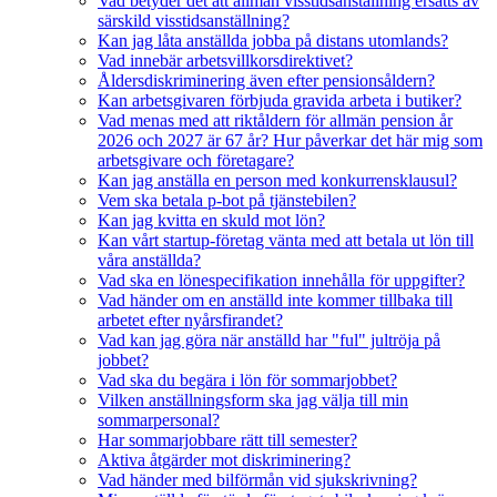
Vad betyder det att allmän visstidsanställning ersätts av
särskild visstidsanställning?
Kan jag låta anställda jobba på distans utomlands?
Vad innebär arbetsvillkorsdirektivet?
Åldersdiskriminering även efter pensionsåldern?
Kan arbetsgivaren förbjuda gravida arbeta i butiker?
Vad menas med att riktåldern för allmän pension år
2026 och 2027 är 67 år? Hur påverkar det här mig som
arbetsgivare och företagare?
Kan jag anställa en person med konkurrensklausul?
Vem ska betala p-bot på tjänstebilen?
Kan jag kvitta en skuld mot lön?
Kan vårt startup-företag vänta med att betala ut lön till
våra anställda?
Vad ska en lönespecifikation innehålla för uppgifter?
Vad händer om en anställd inte kommer tillbaka till
arbetet efter nyårsfirandet?
Vad kan jag göra när anställd har "ful" jultröja på
jobbet?
Vad ska du begära i lön för sommarjobbet?
Vilken anställningsform ska jag välja till min
sommarpersonal?
Har sommarjobbare rätt till semester?
Aktiva åtgärder mot diskriminering?
Vad händer med bilförmån vid sjukskrivning?