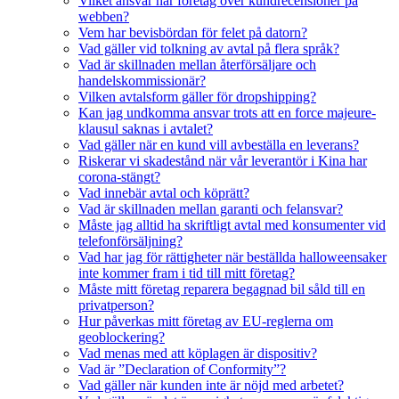
Vilket ansvar har företag över kundrecensioner på
webben?
Vem har bevisbördan för felet på datorn?
Vad gäller vid tolkning av avtal på flera språk?
Vad är skillnaden mellan återförsäljare och
handelskommissionär?
Vilken avtalsform gäller för dropshipping?
Kan jag undkomma ansvar trots att en force majeure-
klausul saknas i avtalet?
Vad gäller när en kund vill avbeställa en leverans?
Riskerar vi skadestånd när vår leverantör i Kina har
corona-stängt?
Vad innebär avtal och köprätt?
Vad är skillnaden mellan garanti och felansvar?
Måste jag alltid ha skriftligt avtal med konsumenter vid
telefonförsäljning?
Vad har jag för rättigheter när beställda halloweensaker
inte kommer fram i tid till mitt företag?
Måste mitt företag reparera begagnad bil såld till en
privatperson?
Hur påverkas mitt företag av EU-reglerna om
geoblockering?
Vad menas med att köplagen är dispositiv?
Vad är ”Declaration of Conformity”?
Vad gäller när kunden inte är nöjd med arbetet?