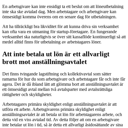
En arbetsgivare kan inte ensidigt ta ett beslut om att löneutbetalning
inte ska ske avtalad dag. Men arbetstagare och arbetsgivare kan
ömsesidigt komma överens om en senare dag för utbetalningen.
Att ha tillräckligt bra likviditet för att kunna driva sin verksamhet
kan ofta vara en utmaning för startup-företagare. En fungerande
verksamhet ska naturligtvis se över sitt kassaflöde kontinuerligt så att
medel alltid finns för utbetalning av arbetstagares löner.
Att inte betala ut lön är ett allvarligt
brott mot anställningsavtalet
Det finns tvingande lagstiftning och kollektivavtal som sätter
ramarna för hur du som arbetsgivare och arbetstagare får och inte får
agera. Det är då ibland lätt att glömma bort att anställningsavtalet är
ett ömsesidigt avtal mellan två avtalsparter med avtalsrättsliga
rättigheter och skyldigheter.
Arbetstagares primära skyldighet enligt anställningsavtalet är att
utföra ett arbete. Arbetsgivarens primära skyldighet enligt
anställningsavtalet är att betala ut lön för arbetstagarens arbete, och
detta vid en viss avtalad tid. Av detta följer att om en arbetsgivare
inte betalar ut lön i tid, så är detta ett allvarligt åsidosättande av sina