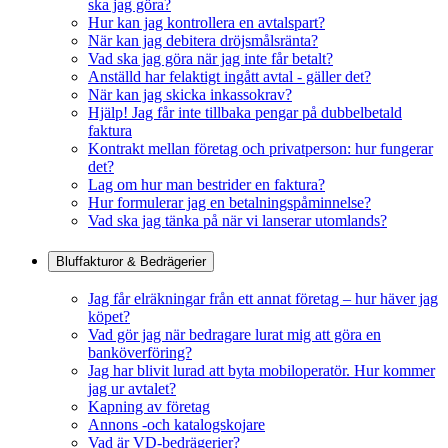
ska jag göra?
Hur kan jag kontrollera en avtalspart?
När kan jag debitera dröjsmålsränta?
Vad ska jag göra när jag inte får betalt?
Anställd har felaktigt ingått avtal - gäller det?
När kan jag skicka inkassokrav?
Hjälp! Jag får inte tillbaka pengar på dubbelbetald
faktura
Kontrakt mellan företag och privatperson: hur fungerar
det?
Lag om hur man bestrider en faktura?
Hur formulerar jag en betalningspåminnelse?
Vad ska jag tänka på när vi lanserar utomlands?
Bluffakturor & Bedrägerier
Jag får elräkningar från ett annat företag – hur häver jag
köpet?
Vad gör jag när bedragare lurat mig att göra en
banköverföring?
Jag har blivit lurad att byta mobiloperatör. Hur kommer
jag ur avtalet?
Kapning av företag
Annons -och katalogskojare
Vad är VD-bedrägerier?