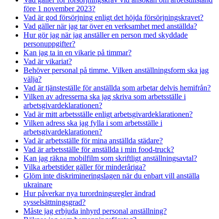
före 1 november 2023?
Vad är god försörjning enligt det höjda försörjningskravet?
Vad gäller när jag tar över en verksamhet med anställda?
Hur gör jag när jag anställer en person med skyddade
personuppgifter?
Kan jag ta in en vikarie på timmar?
Vad är vikariat?
Behöver personal på timme. Vilken anställningsform ska jag
välja?
Vad är tjänsteställe för anställda som arbetar delvis hemifrån?
Vilken av adresserna ska jag skriva som arbetsställe i
arbetsgivardeklarationen?
Vad är mitt arbetsställe enligt arbetsgivardeklarationen?
Vilken adress ska jag fylla i som arbetsställe i
arbetsgivardeklarationen?
Vad är arbetsställe för mina anställda städare?
Vad är arbetsställe för anställda i min food-truck?
Kan jag räkna mobilfilm som skriftligt anställningsavtal?
Vilka arbetstider gäller för minderåriga?
Glöm inte diskrimineringslagen när du enbart vill anställa
ukrainare
Hur påverkar nya turordningsregler ändrad
sysselsättningsgrad?
Måste jag erbjuda inhyrd personal anställning?