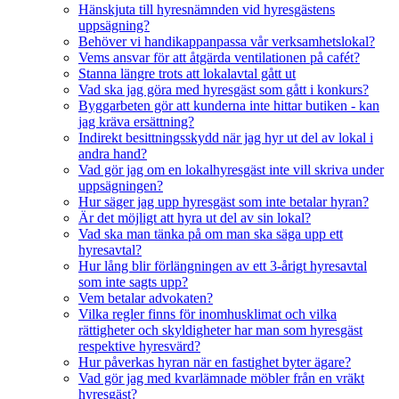
Hänskjuta till hyresnämnden vid hyresgästens
uppsägning?
Behöver vi handikappanpassa vår verksamhetslokal?
Vems ansvar för att åtgärda ventilationen på cafét?
Stanna längre trots att lokalavtal gått ut
Vad ska jag göra med hyresgäst som gått i konkurs?
Byggarbeten gör att kunderna inte hittar butiken - kan
jag kräva ersättning?
Indirekt besittningsskydd när jag hyr ut del av lokal i
andra hand?
Vad gör jag om en lokalhyresgäst inte vill skriva under
uppsägningen?
Hur säger jag upp hyresgäst som inte betalar hyran?
Är det möjligt att hyra ut del av sin lokal?
Vad ska man tänka på om man ska säga upp ett
hyresavtal?
Hur lång blir förlängningen av ett 3-årigt hyresavtal
som inte sagts upp?
Vem betalar advokaten?
Vilka regler finns för inomhusklimat och vilka
rättigheter och skyldigheter har man som hyresgäst
respektive hyresvärd?
Hur påverkas hyran när en fastighet byter ägare?
Vad gör jag med kvarlämnade möbler från en vräkt
hyresgäst?