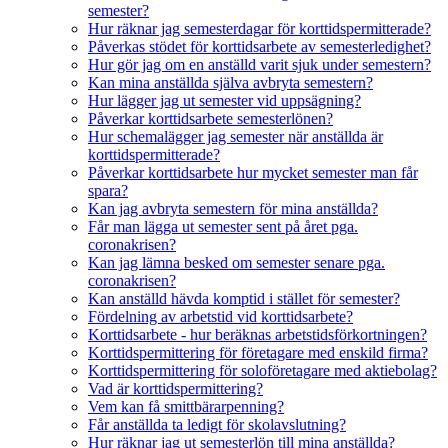
semester?
Hur räknar jag semesterdagar för korttidspermitterade?
Påverkas stödet för korttidsarbete av semesterledighet?
Hur gör jag om en anställd varit sjuk under semestern?
Kan mina anställda själva avbryta semestern?
Hur lägger jag ut semester vid uppsägning?
Påverkar korttidsarbete semesterlönen?
Hur schemalägger jag semester när anställda är
korttidspermitterade?
Påverkar korttidsarbete hur mycket semester man får
spara?
Kan jag avbryta semestern för mina anställda?
Får man lägga ut semester sent på året pga.
coronakrisen?
Kan jag lämna besked om semester senare pga.
coronakrisen?
Kan anställd hävda komptid i stället för semester?
Fördelning av arbetstid vid korttidsarbete?
Korttidsarbete - hur beräknas arbetstidsförkortningen?
Korttidspermittering för företagare med enskild firma?
Korttidspermittering för soloföretagare med aktiebolag?
Vad är korttidspermittering?
Vem kan få smittbärarpenning?
Får anställda ta ledigt för skolavslutning?
Hur räknar jag ut semesterlön till mina anställda?