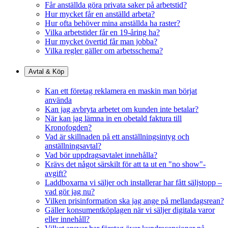
Får anställda göra privata saker på arbetstid?
Hur mycket får en anställd arbeta?
Hur ofta behöver mina anställda ha raster?
Vilka arbetstider får en 19-åring ha?
Hur mycket övertid får man jobba?
Vilka regler gäller om arbetsschema?
Avtal & Köp
Kan ett företag reklamera en maskin man börjat
använda
Kan jag avbryta arbetet om kunden inte betalar?
När kan jag lämna in en obetald faktura till
Kronofogden?
Vad är skillnaden på ett anställningsintyg och
anställningsavtal?
Vad bör uppdragsavtalet innehålla?
Krävs det något särskilt för att ta ut en "no show"-
avgift?
Laddboxarna vi säljer och installerar har fått säljstopp –
vad gör jag nu?
Vilken prisinformation ska jag ange på mellandagsrean?
Gäller konsumentköplagen när vi säljer digitala varor
eller innehåll?