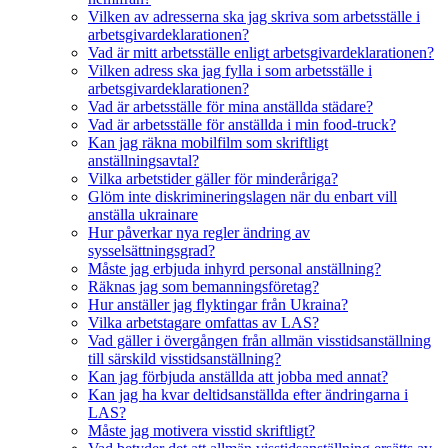
Vilken av adresserna ska jag skriva som arbetsställe i
arbetsgivardeklarationen?
Vad är mitt arbetsställe enligt arbetsgivardeklarationen?
Vilken adress ska jag fylla i som arbetsställe i
arbetsgivardeklarationen?
Vad är arbetsställe för mina anställda städare?
Vad är arbetsställe för anställda i min food-truck?
Kan jag räkna mobilfilm som skriftligt
anställningsavtal?
Vilka arbetstider gäller för minderåriga?
Glöm inte diskrimineringslagen när du enbart vill
anställa ukrainare
Hur påverkar nya regler ändring av
sysselsättningsgrad?
Måste jag erbjuda inhyrd personal anställning?
Räknas jag som bemanningsföretag?
Hur anställer jag flyktingar från Ukraina?
Vilka arbetstagare omfattas av LAS?
Vad gäller i övergången från allmän visstidsanställning
till särskild visstidsanställning?
Kan jag förbjuda anställda att jobba med annat?
Kan jag ha kvar deltidsanställda efter ändringarna i
LAS?
Måste jag motivera visstid skriftligt?