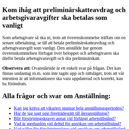
Kom ihåg att preliminärskatteavdrag och
arbetsgivaravgifter ska betalas som
vanligt
Som arbetsgivare så ska ni, trots att överenskommelse träffats om en
senare utbetalning, se till att betala preliminärskatteavdrag och
arbetsgivaravgift som vanligt. Den anställde har genom
överenskommelsen förfogat över beloppet och arbetsgivaren ska
därför betala arbetsgivaravgift och dra preliminärskatt.
Observera att:
Ovanstående är ett enkelt svar på frågan. Det kan
finnas undantag m.m. som inte tagits upp och rättsläget, trots att vår
intention är att informationen ska vara uppdaterad och korrekt, kan
ha förändrats.
Alla frågor och svar om Anställning:
Kan jag kräva att vikarien stannar hela anställningsperioden?
Har de jag sagt upp företrädesrätt till återanställning?
Blir försörjningskravet annat vid förlängt arbetstillstånd?
Vad är medianlön vid deltid för ansökan om arbetstillstånd?
Vad gäller för försörjningskrav vid ansökan om arbetstillstånd