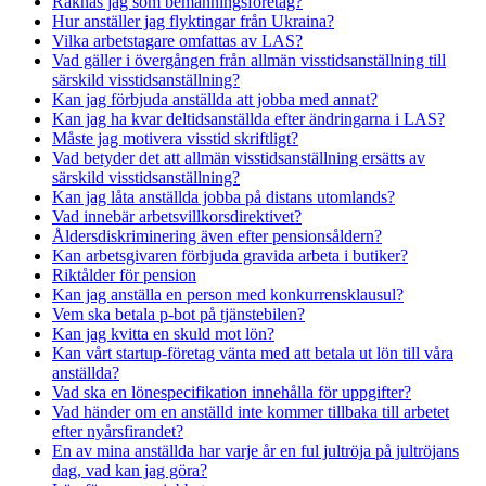
Räknas jag som bemanningsföretag?
Hur anställer jag flyktingar från Ukraina?
Vilka arbetstagare omfattas av LAS?
Vad gäller i övergången från allmän visstidsanställning till
särskild visstidsanställning?
Kan jag förbjuda anställda att jobba med annat?
Kan jag ha kvar deltidsanställda efter ändringarna i LAS?
Måste jag motivera visstid skriftligt?
Vad betyder det att allmän visstidsanställning ersätts av
särskild visstidsanställning?
Kan jag låta anställda jobba på distans utomlands?
Vad innebär arbetsvillkorsdirektivet?
Åldersdiskriminering även efter pensionsåldern?
Kan arbetsgivaren förbjuda gravida arbeta i butiker?
Riktålder för pension
Kan jag anställa en person med konkurrensklausul?
Vem ska betala p-bot på tjänstebilen?
Kan jag kvitta en skuld mot lön?
Kan vårt startup-företag vänta med att betala ut lön till våra
anställda?
Vad ska en lönespecifikation innehålla för uppgifter?
Vad händer om en anställd inte kommer tillbaka till arbetet
efter nyårsfirandet?
En av mina anställda har varje år en ful jultröja på jultröjans
dag, vad kan jag göra?