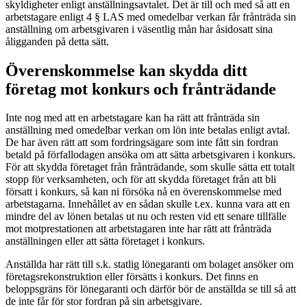
skyldigheter enligt anställningsavtalet. Det är till och med så att en
arbetstagare enligt 4 § LAS med omedelbar verkan får frånträda sin
anställning om arbetsgivaren i väsentlig mån har åsidosatt sina
åligganden på detta sätt.
Överenskommelse kan skydda ditt
företag mot konkurs och frånträdande
Inte nog med att en arbetstagare kan ha rätt att frånträda sin
anställning med omedelbar verkan om lön inte betalas enligt avtal.
De har även rätt att som fordringsägare som inte fått sin fordran
betald på förfallodagen ansöka om att sätta arbetsgivaren i konkurs.
För att skydda företaget från frånträdande, som skulle sätta ett totalt
stopp för verksamheten, och för att skydda företaget från att bli
försatt i konkurs, så kan ni försöka nå en överenskommelse med
arbetstagarna. Innehållet av en sådan skulle t.ex. kunna vara att en
mindre del av lönen betalas ut nu och resten vid ett senare tillfälle
mot motprestationen att arbetstagaren inte har rätt att frånträda
anställningen eller att sätta företaget i konkurs.
Anställda har rätt till s.k. statlig lönegaranti om bolaget ansöker om
företagsrekonstruktion eller försätts i konkurs. Det finns en
beloppsgräns för lönegaranti och därför bör de anställda se till så att
de inte får för stor fordran på sin arbetsgivare.