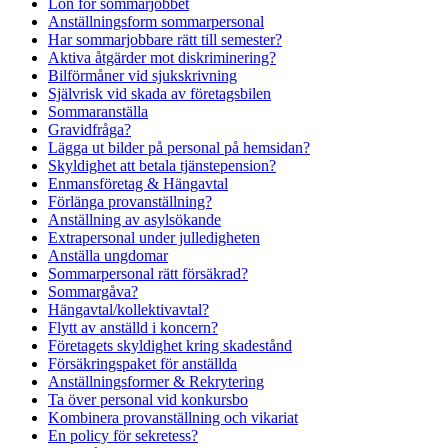
Lön för sommarjobbet
Anställningsform sommarpersonal
Har sommarjobbare rätt till semester?
Aktiva åtgärder mot diskriminering?
Bilförmåner vid sjukskrivning
Självrisk vid skada av företagsbilen
Sommaranställa
Gravidfråga?
Lägga ut bilder på personal på hemsidan?
Skyldighet att betala tjänstepension?
Enmansföretag & Hängavtal
Förlänga provanställning?
Anställning av asylsökande
Extrapersonal under julledigheten
Anställa ungdomar
Sommarpersonal rätt försäkrad?
Sommargåva?
Hängavtal/kollektivavtal?
Flytt av anställd i koncern?
Företagets skyldighet kring skadestånd
Försäkringspaket för anställda
Anställningsformer & Rekrytering
Ta över personal vid konkursbo
Kombinera provanställning och vikariat
En policy för sekretess?