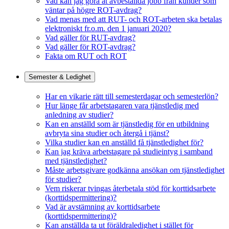
Vad kan jag göra åt avbeställda jobb från kunder som
väntar på högre ROT-avdrag?
Vad menas med att RUT- och ROT-arbeten ska betalas
elektroniskt fr.o.m. den 1 januari 2020?
Vad gäller för RUT-avdrag?
Vad gäller för ROT-avdrag?
Fakta om RUT och ROT
Semester & Ledighet
Har en vikarie rätt till semesterdagar och semesterlön?
Hur länge får arbetstagaren vara tjänstledig med
anledning av studier?
Kan en anställd som är tjänstledig för en utbildning
avbryta sina studier och återgå i tjänst?
Vilka studier kan en anställd få tjänstledighet för?
Kan jag kräva arbetstagare på studieintyg i samband
med tjänstledighet?
Måste arbetsgivare godkänna ansökan om tjänstledighet
för studier?
Vem riskerar tvingas återbetala stöd för korttidsarbete
(korttidspermittering)?
Vad är avstämning av korttidsarbete
(korttidspermittering)?
Kan anställda ta ut föräldraledighet i stället för