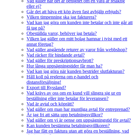
Vad gäller när det är oenighet om en vara är felaktig
eller ej?
Går det att häva ett köp även fast avhjälp erbjuds?
Vilken timpenning ska jag fakturera?
Vad kan jag göra om kunden inte betalar och inte går att
få tag på?
Obeställda varor, behöver jag betala?
Vilken lag gäller om mitt bolag hamnar i tvist med ett
annat företag?
Vad gäller angående returer av varor från webbshop?
Vad räcker för bindande avtal?
Vad gäller för preskriptionsavbrott?
Hur långa uppsägningstider får man ha?
Vad kan jag göra när kunden bestrider slutfakturan?
Håll koll på reglerna om e-handel och
distansförsäljning!
Export till Ryssland?
Vad krävs av oss om en kund vill slingra sig ur en
beställning eller inte betalar för leveransen?
Vad är avtal och köprätt?
Vad gäller om man har muntliga avtal för entreprenad?
Är jag fri att sätta upp betalningsvillkor?
Vad gäller om vi är oense om uppsägningstid för avtal?
Kan kunden bestämma betalningsvillkoren?
Jag har fått en faktura utan att göra en beställning, vad