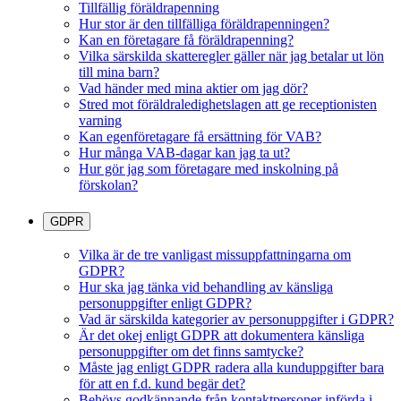
Tillfällig föräldrapenning
Hur stor är den tillfälliga föräldrapenningen?
Kan en företagare få föräldrapenning?
Vilka särskilda skatteregler gäller när jag betalar ut lön
till mina barn?
Vad händer med mina aktier om jag dör?
Stred mot föräldraledighetslagen att ge receptionisten
varning
Kan egenföretagare få ersättning för VAB?
Hur många VAB-dagar kan jag ta ut?
Hur gör jag som företagare med inskolning på
förskolan?
GDPR
Vilka är de tre vanligast missuppfattningarna om
GDPR?
Hur ska jag tänka vid behandling av känsliga
personuppgifter enligt GDPR?
Vad är särskilda kategorier av personuppgifter i GDPR?
Är det okej enligt GDPR att dokumentera känsliga
personuppgifter om det finns samtycke?
Måste jag enligt GDPR radera alla kunduppgifter bara
för att en f.d. kund begär det?
Behövs godkännande från kontaktpersoner införda i