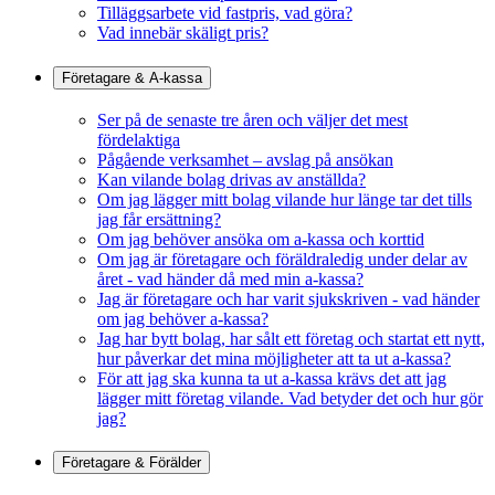
Tilläggsarbete vid fastpris, vad göra?
Vad innebär skäligt pris?
Företagare & A-kassa
Ser på de senaste tre åren och väljer det mest
fördelaktiga
Pågående verksamhet – avslag på ansökan
Kan vilande bolag drivas av anställda?
Om jag lägger mitt bolag vilande hur länge tar det tills
jag får ersättning?
Om jag behöver ansöka om a-kassa och korttid
Om jag är företagare och föräldraledig under delar av
året - vad händer då med min a-kassa?
Jag är företagare och har varit sjukskriven - vad händer
om jag behöver a-kassa?
Jag har bytt bolag, har sålt ett företag och startat ett nytt,
hur påverkar det mina möjligheter att ta ut a-kassa?
För att jag ska kunna ta ut a-kassa krävs det att jag
lägger mitt företag vilande. Vad betyder det och hur gör
jag?
Företagare & Förälder