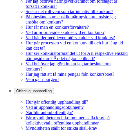
Får jag bedriva näringsverksamhet om företaget är
försatt i konkurs?
Spelar det roll vem som tar initiativ till konkurs?
På obestånd som enskild näringsidkare: måste jag
ansöka om konkurs?
Hur får man en konkursförvaltare?
Vad är prioriterade skulder vid en konkurs?
Vad händer med leverantörsskulder vid konkurs?
Hur går processen vid en konkurs till och hur lång tid
kan det ta?
Hur ser konkursförfarandet ut för AB respektive enskild
näringsidkare? Är det någon skillnad?
Vad behöver jag göra innan jag tar beslutet om
konkurs?
Har jag rätt att få mina pengar från konkursboet?
Vem går i borgen?
Offentlig upphandling
Hur går offentlig upphandling till?
Vad är upphandlingsdokument?
När blir anbud offentliga?
Får myndigheter och kommuner ställa krav på
kollektivavtal i offentliga upphandlingar
Myndigheten ställt för strikta skall-krav