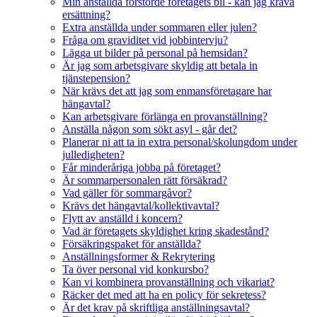
Min anställda förstörde företagets bil - kan jag kräva
ersättning?
Extra anställda under sommaren eller julen?
Fråga om graviditet vid jobbintervju?
Lägga ut bilder på personal på hemsidan?
Är jag som arbetsgivare skyldig att betala in
tjänstepension?
När krävs det att jag som enmansföretagare har
hängavtal?
Kan arbetsgivare förlänga en provanställning?
Anställa någon som sökt asyl - går det?
Planerar ni att ta in extra personal/skolungdom under
julledigheten?
Får minderåriga jobba på företaget?
Är sommarpersonalen rätt försäkrad?
Vad gäller för sommargåvor?
Krävs det hängavtal/kollektivavtal?
Flytt av anställd i koncern?
Vad är företagets skyldighet kring skadestånd?
Försäkringspaket för anställda?
Anställningsformer & Rekrytering
Ta över personal vid konkursbo?
Kan vi kombinera provanställning och vikariat?
Räcker det med att ha en policy för sekretess?
Är det krav på skriftliga anställningsavtal?