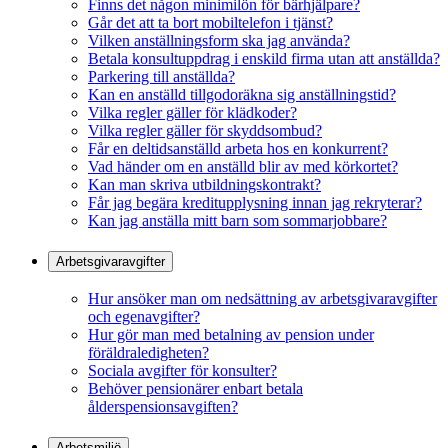
Finns det någon minimilön för bärhjälpare?
Går det att ta bort mobiltelefon i tjänst?
Vilken anställningsform ska jag använda?
Betala konsultuppdrag i enskild firma utan att anställda?
Parkering till anställda?
Kan en anställd tillgodoräkna sig anställningstid?
Vilka regler gäller för klädkoder?
Vilka regler gäller för skyddsombud?
Får en deltidsanställd arbeta hos en konkurrent?
Vad händer om en anställd blir av med körkortet?
Kan man skriva utbildningskontrakt?
Får jag begära kreditupplysning innan jag rekryterar?
Kan jag anställa mitt barn som sommarjobbare?
Arbetsgivaravgifter
Hur ansöker man om nedsättning av arbetsgivaravgifter
och egenavgifter?
Hur gör man med betalning av pension under
föräldraledigheten?
Sociala avgifter för konsulter?
Behöver pensionärer enbart betala
ålderspensionsavgiften?
Arbetsmiljö