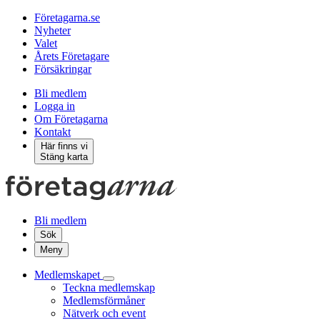
Företagarna.se
Nyheter
Valet
Årets Företagare
Försäkringar
Bli medlem
Logga in
Om Företagarna
Kontakt
Här finns vi
Stäng karta
Bli medlem
Sök
Meny
Medlemskapet
Teckna medlemskap
Medlemsförmåner
Nätverk och event