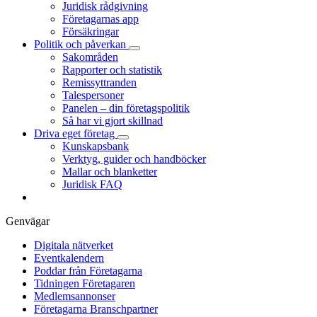
Juridisk rådgivning
Företagarnas app
Försäkringar
Politik och påverkan
Sakområden
Rapporter och statistik
Remissyttranden
Talespersoner
Panelen – din företagspolitik
Så har vi gjort skillnad
Driva eget företag
Kunskapsbank
Verktyg, guider och handböcker
Mallar och blanketter
Juridisk FAQ
Genvägar
Digitala nätverket
Eventkalendern
Poddar från Företagarna
Tidningen Företagaren
Medlemsannonser
Företagarna Branschpartner