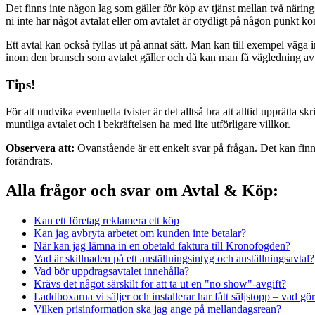
Det finns inte någon lag som gäller för köp av tjänst mellan två närin
ni inte har något avtalat eller om avtalet är otydligt på någon punkt kom
Ett avtal kan också fyllas ut på annat sätt. Man kan till exempel väga in
inom den bransch som avtalet gäller och då kan man få vägledning av
Tips!
För att undvika eventuella tvister är det alltså bra att alltid upprätta 
muntliga avtalet och i bekräftelsen ha med lite utförligare villkor.
Observera att:
Ovanstående är ett enkelt svar på frågan. Det kan finn
förändrats.
Alla frågor och svar om Avtal & Köp:
Kan ett företag reklamera ett köp
Kan jag avbryta arbetet om kunden inte betalar?
När kan jag lämna in en obetald faktura till Kronofogden?
Vad är skillnaden på ett anställningsintyg och anställningsavtal?
Vad bör uppdragsavtalet innehålla?
Krävs det något särskilt för att ta ut en "no show"-avgift?
Laddboxarna vi säljer och installerar har fått säljstopp – vad gö
Vilken prisinformation ska jag ange på mellandagsrean?