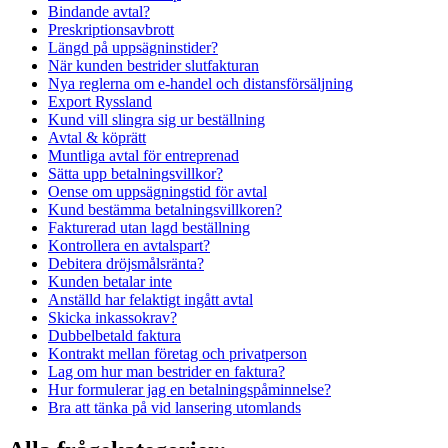
Bindande avtal?
Preskriptionsavbrott
Längd på uppsägninstider?
När kunden bestrider slutfakturan
Nya reglerna om e-handel och distansförsäljning
Export Ryssland
Kund vill slingra sig ur beställning
Avtal & köprätt
Muntliga avtal för entreprenad
Sätta upp betalningsvillkor?
Oense om uppsägningstid för avtal
Kund bestämma betalningsvillkoren?
Fakturerad utan lagd beställning
Kontrollera en avtalspart?
Debitera dröjsmålsränta?
Kunden betalar inte
Anställd har felaktigt ingått avtal
Skicka inkassokrav?
Dubbelbetald faktura
Kontrakt mellan företag och privatperson
Lag om hur man bestrider en faktura?
Hur formulerar jag en betalningspåminnelse?
Bra att tänka på vid lansering utomlands