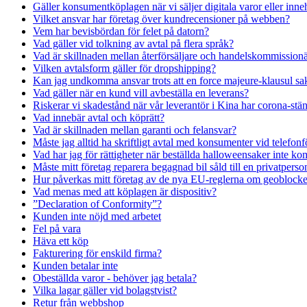
Gäller konsumentköplagen när vi säljer digitala varor eller inne
Vilket ansvar har företag över kundrecensioner på webben?
Vem har bevisbördan för felet på datorn?
Vad gäller vid tolkning av avtal på flera språk?
Vad är skillnaden mellan återförsäljare och handelskommission
Vilken avtalsform gäller för dropshipping?
Kan jag undkomma ansvar trots att en force majeure-klausul sak
Vad gäller när en kund vill avbeställa en leverans?
Riskerar vi skadestånd när vår leverantör i Kina har corona-stä
Vad innebär avtal och köprätt?
Vad är skillnaden mellan garanti och felansvar?
Måste jag alltid ha skriftligt avtal med konsumenter vid telefonf
Vad har jag för rättigheter när beställda halloweensaker inte komm
Måste mitt företag reparera begagnad bil såld till en privatperso
Hur påverkas mitt företag av de nya EU-reglerna om geoblocke
Vad menas med att köplagen är dispositiv?
”Declaration of Conformity”?
Kunden inte nöjd med arbetet
Fel på vara
Häva ett köp
Fakturering för enskild firma?
Kunden betalar inte
Obeställda varor - behöver jag betala?
Vilka lagar gäller vid bolagstvist?
Retur från webbshop