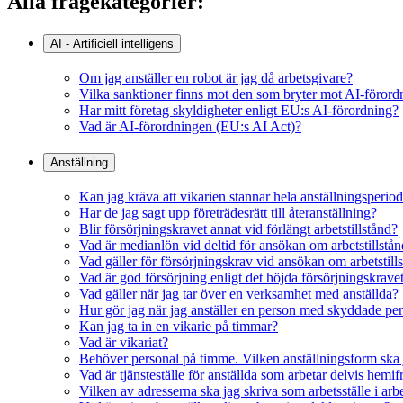
Alla frågekategorier:
AI - Artificiell intelligens
Om jag anställer en robot är jag då arbetsgivare?
Vilka sanktioner finns mot den som bryter mot AI-föror
Har mitt företag skyldigheter enligt EU:s AI-förordning?
Vad är AI-förordningen (EU:s AI Act)?
Anställning
Kan jag kräva att vikarien stannar hela anställningsperio
Har de jag sagt upp företrädesrätt till återanställning?
Blir försörjningskravet annat vid förlängt arbetstillstånd?
Vad är medianlön vid deltid för ansökan om arbetstillstå
Vad gäller för försörjningskrav vid ansökan om arbetstil
Vad är god försörjning enligt det höjda försörjningskrave
Vad gäller när jag tar över en verksamhet med anställda?
Hur gör jag när jag anställer en person med skyddade pe
Kan jag ta in en vikarie på timmar?
Vad är vikariat?
Behöver personal på timme. Vilken anställningsform ska 
Vad är tjänsteställe för anställda som arbetar delvis hemif
Vilken av adresserna ska jag skriva som arbetsställe i ar