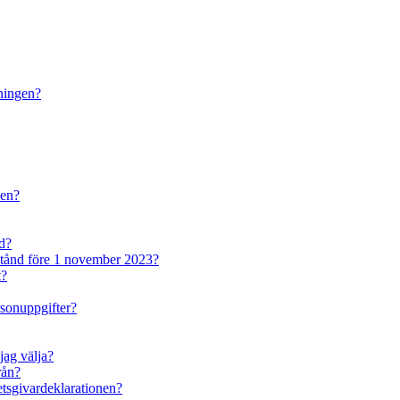
dningen?
den?
nd?
lstånd före 1 november 2023?
t?
rsonuppgifter?
jag välja?
rån?
betsgivardeklarationen?