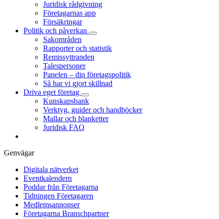
Juridisk rådgivning
Företagarnas app
Försäkringar
Politik och påverkan
Sakområden
Rapporter och statistik
Remissyttranden
Talespersoner
Panelen – din företagspolitik
Så har vi gjort skillnad
Driva eget företag
Kunskapsbank
Verktyg, guider och handböcker
Mallar och blanketter
Juridisk FAQ
Genvägar
Digitala nätverket
Eventkalendern
Poddar från Företagarna
Tidningen Företagaren
Medlemsannonser
Företagarna Branschpartner