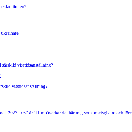
rdeklarationen?
a ukrainare
 särskild visstidsanställning?
?
rskild visstidsanställning?
 och 2027 är 67 år? Hur påverkar det här mig som arbetsgivare och före