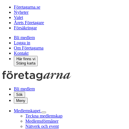
Företagarna.se
Nyheter
Valet
Årets Företagare
Försäkringar
Bli medlem
Logga in
Om Företagarna
Kontakt
Här finns vi
Stäng karta
Bli medlem
Sök
Meny
Medlemskapet
Teckna medlemskap
Medlemsförmåner
Nätverk och event