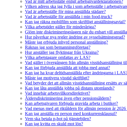
Vad är mitt arbetsställe enligt arbetsgivardeklarationen?
Vilken adress ska jag fylla i som arbetsställe i arbetsgiva
Vad är arbetsställe för mina anställda städare?
Vad är arbetsställe för anställda i min food-truck?
Kan jag räkna mobilfilm som skriftligt anställningsavtal?
Vilka arbetstider gäller för minderåriga?
Glöm inte diskrimineringslagen när du enbart vill anställ
Hur påverkar nya regler ändring av sysselsättningsgrad?
Måste jag erbjuda inhyrd personal anställning?
Räknas jag som bemanningsföretag?
Hur anställer jag flyktingar från Ukraina?
Vilka arbetstagare omfattas av LAS?
Vad gäller i övergången från allmän visstidsanställning till
Kan jag förbjuda anställda att jobba med annat?
Kan jag ha kvar deltidsanställda efter ändringarna i LAS
Måste jag motivera visstid skriftligt?
Vad betyder det att allmän visstidsanställning ersätts av sä
Kan jag låta anställda jobba på distans utomlands?
Vad innebär arbetsvillkorsdirektivet?
Åldersdiskriminering även efter pensionsåldern?
Kan arbetsgivaren förbjuda gravida arbeta i butiker?
Vad menas med att riktåldern för allmän pension år 2026
Kan jag anställa en person med konkurrensklausul?
Vem ska betala p-bot på tjänstebilen?
Kan jag kvitta en skuld mot lön?