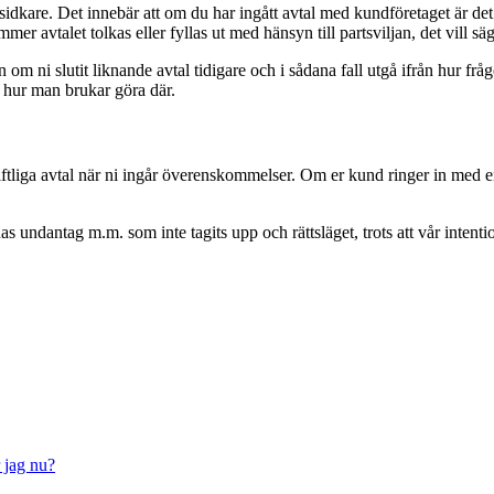
gsidkare. Det innebär att om du har ingått avtal med kundföretaget är det
mer avtalet tolkas eller fyllas ut med hänsyn till partsviljan, det vill sä
 om ni slutit liknande avtal tidigare och i sådana fall utgå ifrån hur fråg
 hur man brukar göra där.
skriftliga avtal när ni ingår överenskommelser. Om er kund ringer in med e
as undantag m.m. som inte tagits upp och rättsläget, trots att vår intent
r jag nu?