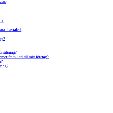
håll?
är?
nas i avtalet?
ngt?
örsäljning?
er fram i tid till mitt företag?
n?
ring?