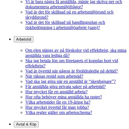
Vi är bara några få anställda, måste jag skriva ner och
dokumentera arbetsmiljöfrågor?
Vad är det för skillnad på en arbetsmiljörond och
skyddsrond?
Vad är det för skillnad på handlingsplan och
riskbedömning i arbetsmiljöarbete (sam)?
Arbetstid
Om elen stängs av på förskolor vid effektbrist, ska mina
anställda vara lediga då?
Ska jag betala lön om företagets el kopplas bort vid
effektbrist?
Vad är övertid när någon är föräldraledig på deltid?
När räknas restid som arbetstid?
Vad ska jag göra när en anställd är “skenbajsare”?
Får anställda göra privata saker på arbetstid?
Hur mycket får en anställd arbeta?
Hur ofta behöver mina anställda ha raster?
Vilka arbetstider får en 19-åring ha?
Hur mycket övertid får man jobba?
Vilka regler gäller om arbetsschema?
Avtal & Köp