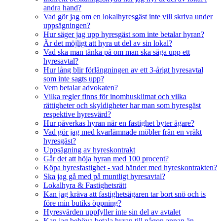
andra hand?
Vad gör jag om en lokalhyresgäst inte vill skriva under
uppsägningen?
Hur säger jag upp hyresgäst som inte betalar hyran?
Är det möjligt att hyra ut del av sin lokal?
Vad ska man tänka på om man ska säga upp ett
hyresavtal?
Hur lång blir förlängningen av ett 3-årigt hyresavtal
som inte sagts upp?
Vem betalar advokaten?
Vilka regler finns för inomhusklimat och vilka
rättigheter och skyldigheter har man som hyresgäst
respektive hyresvärd?
Hur påverkas hyran när en fastighet byter ägare?
Vad gör jag med kvarlämnade möbler från en vräkt
hyresgäst?
Uppsägning av hyreskontrakt
Går det att höja hyran med 100 procent?
Köpa hyresfastighet - vad händer med hyreskontrakten?
Ska jag gå med på muntligt hyresavtal?
Lokalhyra & Fastighetsrätt
Kan jag kräva att fastighetsägaren tar bort snö och is
före min butiks öppning?
Hyresvärden uppfyller inte sin del av avtalet
Kan jag behöva betala hyran till någon annan än