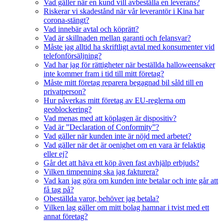
Vad gäller när en kund vill avbeställa en leverans?
Riskerar vi skadestånd när vår leverantör i Kina har
corona-stängt?
Vad innebär avtal och köprätt?
Vad är skillnaden mellan garanti och felansvar?
Måste jag alltid ha skriftligt avtal med konsumenter vid
telefonförsäljning?
Vad har jag för rättigheter när beställda halloweensaker
inte kommer fram i tid till mitt företag?
Måste mitt företag reparera begagnad bil såld till en
privatperson?
Hur påverkas mitt företag av EU-reglerna om
geoblockering?
Vad menas med att köplagen är dispositiv?
Vad är ”Declaration of Conformity”?
Vad gäller när kunden inte är nöjd med arbetet?
Vad gäller när det är oenighet om en vara är felaktig
eller ej?
Går det att häva ett köp även fast avhjälp erbjuds?
Vilken timpenning ska jag fakturera?
Vad kan jag göra om kunden inte betalar och inte går att
få tag på?
Obeställda varor, behöver jag betala?
Vilken lag gäller om mitt bolag hamnar i tvist med ett
annat företag?