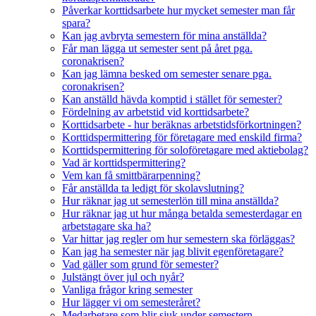
Påverkar korttidsarbete hur mycket semester man får
spara?
Kan jag avbryta semestern för mina anställda?
Får man lägga ut semester sent på året pga.
coronakrisen?
Kan jag lämna besked om semester senare pga.
coronakrisen?
Kan anställd hävda komptid i stället för semester?
Fördelning av arbetstid vid korttidsarbete?
Korttidsarbete - hur beräknas arbetstidsförkortningen?
Korttidspermittering för företagare med enskild firma?
Korttidspermittering för soloföretagare med aktiebolag?
Vad är korttidspermittering?
Vem kan få smittbärarpenning?
Får anställda ta ledigt för skolavslutning?
Hur räknar jag ut semesterlön till mina anställda?
Hur räknar jag ut hur många betalda semesterdagar en
arbetstagare ska ha?
Var hittar jag regler om hur semestern ska förläggas?
Kan jag ha semester när jag blivit egenföretagare?
Vad gäller som grund för semester?
Julstängt över jul och nyår?
Vanliga frågor kring semester
Hur lägger vi om semesteråret?
Medarbetare som blir sjuk under semestern