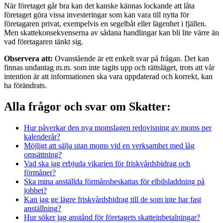
När företaget går bra kan det kanske kännas lockande att låta
företaget göra vissa investeringar som kan vara till nytta för
företagaren privat, exempelvis en segelbåt eller lägenhet i fjällen.
Men skattekonsekvenserna av sådana handlingar kan bli lite värre än
vad företagaren tänkt sig.
Observera att:
Ovanstående är ett enkelt svar på frågan. Det kan
finnas undantag m.m. som inte tagits upp och rättsläget, trots att vår
intention är att informationen ska vara uppdaterad och korrekt, kan
ha förändrats.
Alla frågor och svar om Skatter:
Hur påverkar den nya momslagen redovisning av moms per
kalenderår?
Möjligt att sälja utan moms vid en verksamhet med låg
omsättning?
Vad ska jag erbjuda vikarien för friskvårdsbidrag och
förmåner?
Ska mina anställda förmånsbeskattas för elbilsladdning på
jobbet?
Kan jag ge lägre friskvårdsbidrag till de som inte har fast
anställning?
Hur söker jag anstånd för företagets skatteinbetalningar?