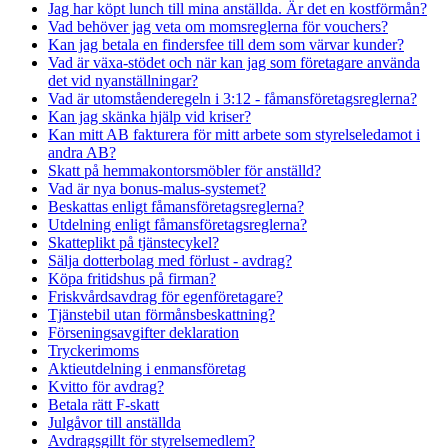
Jag har köpt lunch till mina anställda. Är det en kostförmån?
Vad behöver jag veta om momsreglerna för vouchers?
Kan jag betala en findersfee till dem som värvar kunder?
Vad är växa-stödet och när kan jag som företagare använda
det vid nyanställningar?
Vad är utomståenderegeln i 3:12 - fåmansföretagsreglerna?
Kan jag skänka hjälp vid kriser?
Kan mitt AB fakturera för mitt arbete som styrelseledamot i
andra AB?
Skatt på hemmakontorsmöbler för anställd?
Vad är nya bonus-malus-systemet?
Beskattas enligt fåmansföretagsreglerna?
Utdelning enligt fåmansföretagsreglerna?
Skatteplikt på tjänstecykel?
Sälja dotterbolag med förlust - avdrag?
Köpa fritidshus på firman?
Friskvårdsavdrag för egenföretagare?
Tjänstebil utan förmånsbeskattning?
Förseningsavgifter deklaration
Tryckerimoms
Aktieutdelning i enmansföretag
Kvitto för avdrag?
Betala rätt F-skatt
Julgåvor till anställda
Avdragsgillt för styrelsemedlem?