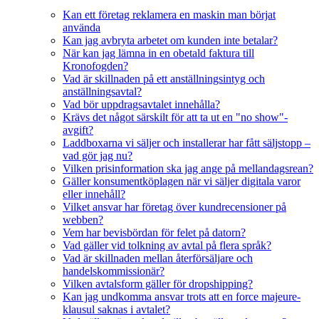
Kan ett företag reklamera en maskin man börjat
använda
Kan jag avbryta arbetet om kunden inte betalar?
När kan jag lämna in en obetald faktura till
Kronofogden?
Vad är skillnaden på ett anställningsintyg och
anställningsavtal?
Vad bör uppdragsavtalet innehålla?
Krävs det något särskilt för att ta ut en "no show"-
avgift?
Laddboxarna vi säljer och installerar har fått säljstopp –
vad gör jag nu?
Vilken prisinformation ska jag ange på mellandagsrean?
Gäller konsumentköplagen när vi säljer digitala varor
eller innehåll?
Vilket ansvar har företag över kundrecensioner på
webben?
Vem har bevisbördan för felet på datorn?
Vad gäller vid tolkning av avtal på flera språk?
Vad är skillnaden mellan återförsäljare och
handelskommissionär?
Vilken avtalsform gäller för dropshipping?
Kan jag undkomma ansvar trots att en force majeure-
klausul saknas i avtalet?