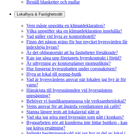
Beställ blanketter och mallar
Lokalhyra & Fastighetsrätt
Vem måste upprätta en klimatdeklaration?
Vilka uppgifter ska en klimatdeklaration innehålla?
Vad gäller vid hyra av kontorshotell?
Finns det någon gräns för hur mycket hyresvärden får
indexhöja hyran?
Är det obligatoriskt att ha fastigheter försäkrade?
Kan jag säga upp företagets hyreskontrakt i förtid?
Är uthyrning av kontorsplatser momspliktig?
Hur fungerar hyresrabatten under coronakrisen?
Hyra ut lokal till popup-butik
Vad är hyresvärdens ansvar när lokalen jag hyr är för
varm?
Hänskjuta till hyresnämnden vid hyresgästens
uppsägning?
Behöver vi handikappanpassa vår verksamhetslokal?
Vems ansvar för att åtgärda ventilationen på cafét?
Stanna längre trots att lokalavtal gått ut
Vad ska jag göra med hyresgäst som gått i konkurs?
Byggarbeten gör att kunderna inte hittar butiken - kan
jag kräva ersättning?
Indirekt besittningsskydd när jag hyr ut del av lokal i