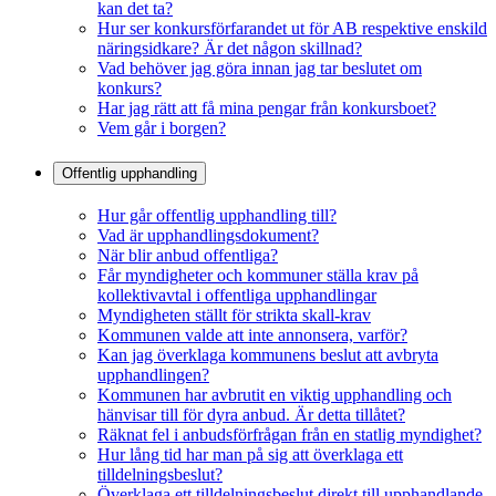
kan det ta?
Hur ser konkursförfarandet ut för AB respektive enskild
näringsidkare? Är det någon skillnad?
Vad behöver jag göra innan jag tar beslutet om
konkurs?
Har jag rätt att få mina pengar från konkursboet?
Vem går i borgen?
Offentlig upphandling
Hur går offentlig upphandling till?
Vad är upphandlingsdokument?
När blir anbud offentliga?
Får myndigheter och kommuner ställa krav på
kollektivavtal i offentliga upphandlingar
Myndigheten ställt för strikta skall-krav
Kommunen valde att inte annonsera, varför?
Kan jag överklaga kommunens beslut att avbryta
upphandlingen?
Kommunen har avbrutit en viktig upphandling och
hänvisar till för dyra anbud. Är detta tillåtet?
Räknat fel i anbudsförfrågan från en statlig myndighet?
Hur lång tid har man på sig att överklaga ett
tilldelningsbeslut?
Överklaga ett tilldelningsbeslut direkt till upphandlande