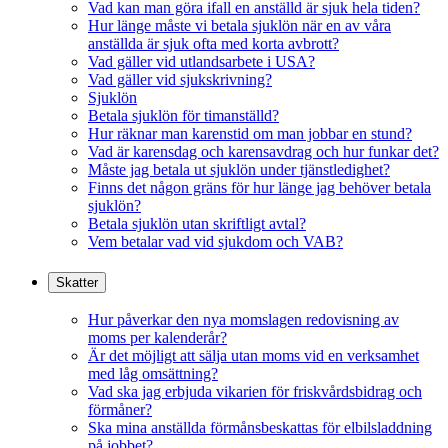
Vad kan man göra ifall en anställd är sjuk hela tiden?
Hur länge måste vi betala sjuklön när en av våra
anställda är sjuk ofta med korta avbrott?
Vad gäller vid utlandsarbete i USA?
Vad gäller vid sjukskrivning?
Sjuklön
Betala sjuklön för timanställd?
Hur räknar man karenstid om man jobbar en stund?
Vad är karensdag och karensavdrag och hur funkar det?
Måste jag betala ut sjuklön under tjänstledighet?
Finns det någon gräns för hur länge jag behöver betala
sjuklön?
Betala sjuklön utan skriftligt avtal?
Vem betalar vad vid sjukdom och VAB?
Skatter
Hur påverkar den nya momslagen redovisning av
moms per kalenderår?
Är det möjligt att sälja utan moms vid en verksamhet
med låg omsättning?
Vad ska jag erbjuda vikarien för friskvårdsbidrag och
förmåner?
Ska mina anställda förmånsbeskattas för elbilsladdning
på jobbet?