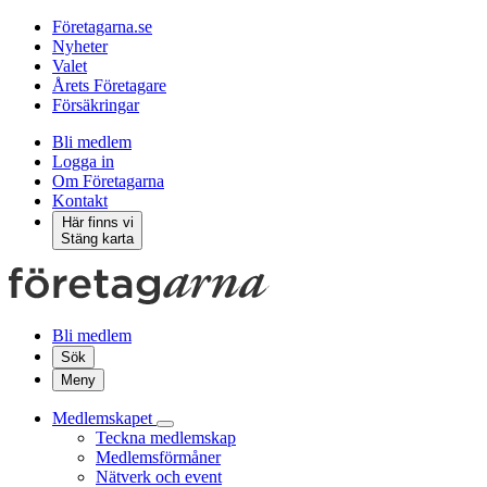
Företagarna.se
Nyheter
Valet
Årets Företagare
Försäkringar
Bli medlem
Logga in
Om Företagarna
Kontakt
Här finns vi
Stäng karta
Bli medlem
Sök
Meny
Medlemskapet
Teckna medlemskap
Medlemsförmåner
Nätverk och event