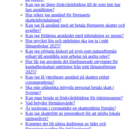
Kan jag ge lägre friskvårdsbidrag till de som inte har
fast anställning?
Hur söker jag anstånd för företagets
skatteinbetalningar?
Kan jag få anstånd med att betala företagets skatter och
avgifter?
Kan jag förlänga anståndet med inbetalning av moms?
Hur mycket lön och utdelning ska jag ta i mitt
fåmansbolag 2025?
Kan jag erbjuda årskort på gym som naturaförmån
enbart till anställda som arbetar på andra orter?
Hur får jag använda det lönebaserade utrymmet för
kapitalbeskattad utdelning från mitt fåmansföretag
2025?
Kan jag få ytterligare anstånd på skatten enligt
coronareglerna?
Ska min utländska inhyrda personal betala skatt i
Sverige?
Kan man betala ut friskvårdsbidrag för träningsappar?
Vad betyder förmånsvärde?
Är taxiresan i coronatider en skattepliktig förmån?
Kan jag skattefritt ge presentkort för att stödja lokala
näringslivet?
Kommer det bli några ändringar av tider och
förseningsavgifter för deklarationer?