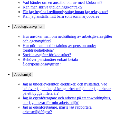
Vad händer om en anställd blir av med körkortet?
Kan man skriva utbildningskontrakt?
Får jag begära kreditupplysning innan jag rekryterar?
Kan jag anställa mitt barn som sommarjobbare?
Arbetsgivaravgifter
Hur ansöker man om nedsättning av arbetsgivaravgifter
och egenavgifter?
Hur gör man med betalning av pension under
föräldraledigheten?
Sociala avgifter för konsulter?
Behöver pensionärer enbart betala
ålderspensionsavgiften?
Arbetsmiljö
Jag är underleverantör, elektriker, och nystartad. Vad
behöver jag tänka på kring arbetsmiljön när jag arbetar
på ett bygge i flera år?
Jag är egenföretagare och arbetar på ett coworkinghus,
har jag ansvar för min arbetsmiljö?
Jag är egenföretagare, måste jag rapportera
arbetsmiljöfrågor?