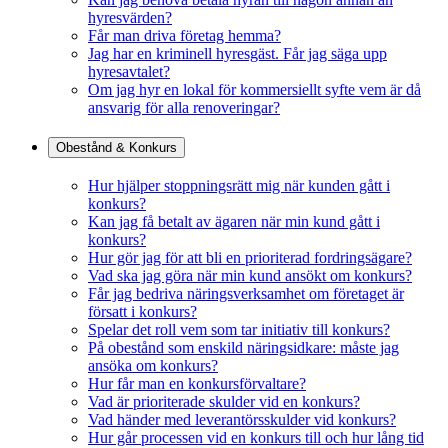
hyresvärden?
Får man driva företag hemma?
Jag har en kriminell hyresgäst. Får jag säga upp
hyresavtalet?
Om jag hyr en lokal för kommersiellt syfte vem är då
ansvarig för alla renoveringar?
Obestånd & Konkurs
Hur hjälper stoppningsrätt mig när kunden gått i
konkurs?
Kan jag få betalt av ägaren när min kund gått i
konkurs?
Hur gör jag för att bli en prioriterad fordringsägare?
Vad ska jag göra när min kund ansökt om konkurs?
Får jag bedriva näringsverksamhet om företaget är
försatt i konkurs?
Spelar det roll vem som tar initiativ till konkurs?
På obestånd som enskild näringsidkare: måste jag
ansöka om konkurs?
Hur får man en konkursförvaltare?
Vad är prioriterade skulder vid en konkurs?
Vad händer med leverantörsskulder vid konkurs?
Hur går processen vid en konkurs till och hur lång tid