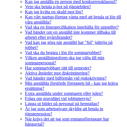
Kan jag anställa en person med konkurrensklausul?
Vem ska betala p-bot på tjänstebilen?
Kan jag kvitta en skuld mot lön?
Kan vårt startup-företag vänta med att betala ut lön till
våra anställda?
Vad ska en lönespecifikation innehålla för uppgifter?
Vad händer om en anställd inte kommer tillbaka till
arbetet efter nyårsfirandet?
Vad kan jag göra när anställd har "ful" jultröja på
jobbet?
Vad ska du begära i lön för sommarjobbet?
Vilken anställningsform ska jag välja till min
sommarpersonal?
Har sommarjobbare rätt till semester?
Aktiva åtgärder mot diskriminering?
Vad händer med bilförmån vid sjukskrivning?
Min anställda förstörde företagets bil - kan jag kräva
ersättning?
Extra anställda under sommaren eller julen?
Fråga om graviditet vid jobbintervju?
Lägga ut bilder på personal på hemsidan?
Är jag som arbetsgivare skyldig att betala in
tjänstepension?
När krävs det att jag som enmansföretagare har
hängavtal?