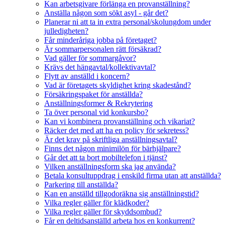
Kan arbetsgivare förlänga en provanställning?
Anställa någon som sökt asyl - går det?
Planerar ni att ta in extra personal/skolungdom under
julledigheten?
Får minderåriga jobba på företaget?
Är sommarpersonalen rätt försäkrad?
Vad gäller för sommargåvor?
Krävs det hängavtal/kollektivavtal?
Flytt av anställd i koncern?
Vad är företagets skyldighet kring skadestånd?
Försäkringspaket för anställda?
Anställningsformer & Rekrytering
Ta över personal vid konkursbo?
Kan vi kombinera provanställning och vikariat?
Räcker det med att ha en policy för sekretess?
Är det krav på skriftliga anställningsavtal?
Finns det någon minimilön för bärhjälpare?
Går det att ta bort mobiltelefon i tjänst?
Vilken anställningsform ska jag använda?
Betala konsultuppdrag i enskild firma utan att anställda?
Parkering till anställda?
Kan en anställd tillgodoräkna sig anställningstid?
Vilka regler gäller för klädkoder?
Vilka regler gäller för skyddsombud?
Får en deltidsanställd arbeta hos en konkurrent?