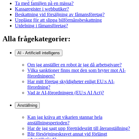
Ta med familjen på en mässa?
Kassaregister i webbutiker?
Beskattning vid försäljning av fåmansföretag?
Upplägg för att slippa bilförmånsbeskattning
Utdelning i fåmansföretag?
Alla frågekategorier:
AI - Artificiell intelligens
Om jag anställer en robot är jag då arbetsgivare?
Vilka sanktioner finns mot den som bryter mot AI-
förordningen?
Har mitt företag skyldigheter enligt EU:s AI-
förordning?
Vad är AI-förordningen (EU:s AI Act)?
Anställning
Kan jag kräva att vikarien stannar hela
anställningsperioden?
Har de jag sagt upp företrädesrätt till återanställning?
Blir försörjningskravet annat vid förlängt