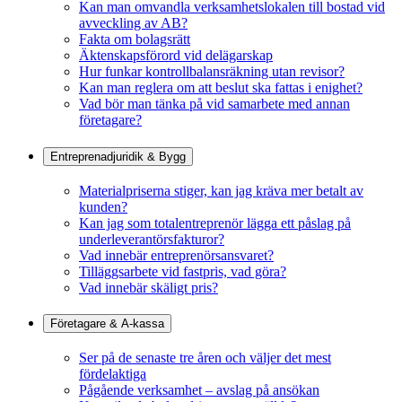
Kan man omvandla verksamhetslokalen till bostad vid
avveckling av AB?
Fakta om bolagsrätt
Äktenskapsförord vid delägarskap
Hur funkar kontrollbalansräkning utan revisor?
Kan man reglera om att beslut ska fattas i enighet?
Vad bör man tänka på vid samarbete med annan
företagare?
Entreprenadjuridik & Bygg
Materialpriserna stiger, kan jag kräva mer betalt av
kunden?
Kan jag som totalentreprenör lägga ett påslag på
underleverantörsfakturor?
Vad innebär entreprenörsansvaret?
Tilläggsarbete vid fastpris, vad göra?
Vad innebär skäligt pris?
Företagare & A-kassa
Ser på de senaste tre åren och väljer det mest
fördelaktiga
Pågående verksamhet – avslag på ansökan