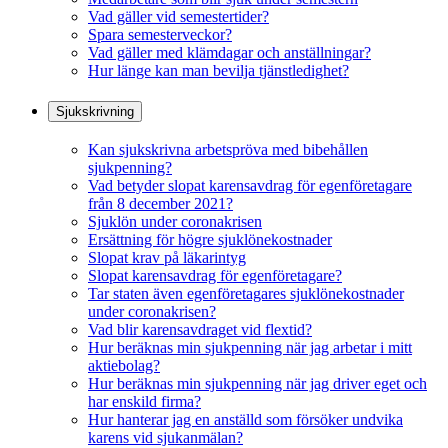
Vad gäller vid semestertider?
Spara semesterveckor?
Vad gäller med klämdagar och anställningar?
Hur länge kan man bevilja tjänstledighet?
Sjukskrivning
Kan sjukskrivna arbetspröva med bibehållen
sjukpenning?
Vad betyder slopat karensavdrag för egenföretagare
från 8 december 2021?
Sjuklön under coronakrisen
Ersättning för högre sjuklönekostnader
Slopat krav på läkarintyg
Slopat karensavdrag för egenföretagare?
Tar staten även egenföretagares sjuklönekostnader
under coronakrisen?
Vad blir karensavdraget vid flextid?
Hur beräknas min sjukpenning när jag arbetar i mitt
aktiebolag?
Hur beräknas min sjukpenning när jag driver eget och
har enskild firma?
Hur hanterar jag en anställd som försöker undvika
karens vid sjukanmälan?