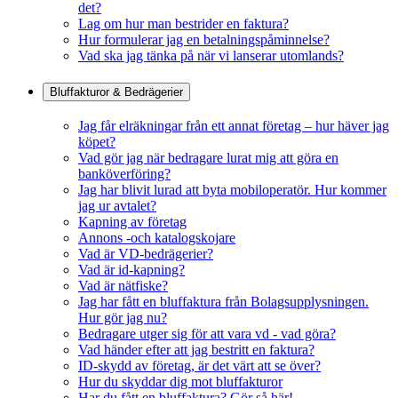
det?
Lag om hur man bestrider en faktura?
Hur formulerar jag en betalningspåminnelse?
Vad ska jag tänka på när vi lanserar utomlands?
Bluffakturor & Bedrägerier
Jag får elräkningar från ett annat företag – hur häver jag
köpet?
Vad gör jag när bedragare lurat mig att göra en
banköverföring?
Jag har blivit lurad att byta mobiloperatör. Hur kommer
jag ur avtalet?
Kapning av företag
Annons -och katalogskojare
Vad är VD-bedrägerier?
Vad är id-kapning?
Vad är nätfiske?
Jag har fått en bluffaktura från Bolagsupplysningen.
Hur gör jag nu?
Bedragare utger sig för att vara vd - vad göra?
Vad händer efter att jag bestritt en faktura?
ID-skydd av företag, är det värt att se över?
Hur du skyddar dig mot bluffakturor
Har du fått en bluffaktura? Gör så här!