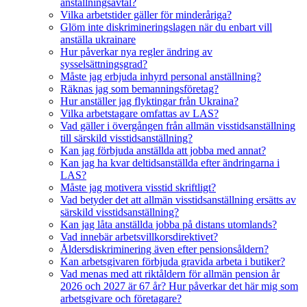
anställningsavtal?
Vilka arbetstider gäller för minderåriga?
Glöm inte diskrimineringslagen när du enbart vill
anställa ukrainare
Hur påverkar nya regler ändring av
sysselsättningsgrad?
Måste jag erbjuda inhyrd personal anställning?
Räknas jag som bemanningsföretag?
Hur anställer jag flyktingar från Ukraina?
Vilka arbetstagare omfattas av LAS?
Vad gäller i övergången från allmän visstidsanställning
till särskild visstidsanställning?
Kan jag förbjuda anställda att jobba med annat?
Kan jag ha kvar deltidsanställda efter ändringarna i
LAS?
Måste jag motivera visstid skriftligt?
Vad betyder det att allmän visstidsanställning ersätts av
särskild visstidsanställning?
Kan jag låta anställda jobba på distans utomlands?
Vad innebär arbetsvillkorsdirektivet?
Åldersdiskriminering även efter pensionsåldern?
Kan arbetsgivaren förbjuda gravida arbeta i butiker?
Vad menas med att riktåldern för allmän pension år
2026 och 2027 är 67 år? Hur påverkar det här mig som
arbetsgivare och företagare?