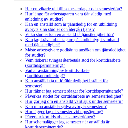
Har en vikarie rätt till semesterdagar och semesterlön?
Hur länge får arbetstagaren vara tjänstledig med
anledning av studier?
Kan en anställd som är tjänstledig för en utbildning
avbryta sina studier och återgå i tjänst?
Vilka studier kan en anställd få tjänstledighet för?
Kan jag kräva arbetstagare på studieintyg i samband
med tjänstledighet?
Måste arbetsgivare godkänna ansökan om tjänstledighet
för studier?
Vem riskerar tvingas återbetala stöd för korttidsarbete
(korttidspermittering)?
Vad är avstämning av korttidsarbete
(korttidspermittering)?
Kan anställda ta ut föräldraledighet i stället för
semester?
Hur räknar jag semesterdagar för korttidspermitterade?
Påverkas stödet för korttidsarbete av semesterledighet?
Hur gör jag om en anställd varit sjuk under semestern?
Kan mina anställda själva avbryta semestern?
Hur lägger jag ut semester vid uppsägning?
Påverkar korttidsarbete semesterlönen?
Hur schemalägger jag semester när anställda är
korttidspermitterade?