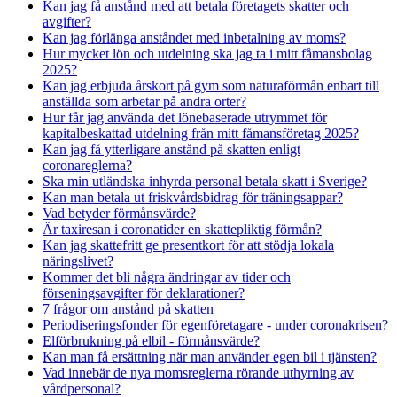
Kan jag få anstånd med att betala företagets skatter och
avgifter?
Kan jag förlänga anståndet med inbetalning av moms?
Hur mycket lön och utdelning ska jag ta i mitt fåmansbolag
2025?
Kan jag erbjuda årskort på gym som naturaförmån enbart till
anställda som arbetar på andra orter?
Hur får jag använda det lönebaserade utrymmet för
kapitalbeskattad utdelning från mitt fåmansföretag 2025?
Kan jag få ytterligare anstånd på skatten enligt
coronareglerna?
Ska min utländska inhyrda personal betala skatt i Sverige?
Kan man betala ut friskvårdsbidrag för träningsappar?
Vad betyder förmånsvärde?
Är taxiresan i coronatider en skattepliktig förmån?
Kan jag skattefritt ge presentkort för att stödja lokala
näringslivet?
Kommer det bli några ändringar av tider och
förseningsavgifter för deklarationer?
7 frågor om anstånd på skatten
Periodiseringsfonder för egenföretagare - under coronakrisen?
Elförbrukning på elbil - förmånsvärde?
Kan man få ersättning när man använder egen bil i tjänsten?
Vad innebär de nya momsreglerna rörande uthyrning av
vårdpersonal?