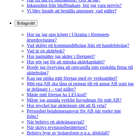
Inkassohot från bluffmakare, bör jag vara nervös?
Vi blev lurade att beställa annonser, vad gäller?
Bolagsrätt
Hur tar jag upp kriget i Ukraina i företagets
årsredovisning?
Vad skiljer ett kommanditbolag från ett handelsbolag?
Vad är en aktiebok?
Hur pantsätter jag aktier i företaget?
Hur gör jag för att minska aktiekapitalet?
Borde jag överväga att omvandla min enskilda firma till
aktiebolag?
Kan jag utöka mitt företag med ny verksamhet?
Mitt ena AB ska låna ut pengar till ett annat AB som jag
är delägare i – vad gäller?
Måste mitt företag ha LEI-kod?
Måste jag anmäla verklig huvudman för mitt AB?
Hur mycket har aktieägare rätt att få veta?
Personligt betalningsansvar för AB när regler inte
följts?
När behövs ett aktieägaravtal?
När skrivs revisionsberättelsen?
Behövs byte av bolagsform p.g.a. dödsfall?