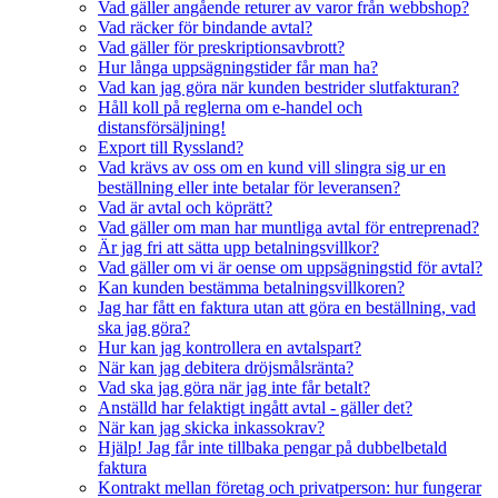
Vad gäller angående returer av varor från webbshop?
Vad räcker för bindande avtal?
Vad gäller för preskriptionsavbrott?
Hur långa uppsägningstider får man ha?
Vad kan jag göra när kunden bestrider slutfakturan?
Håll koll på reglerna om e-handel och
distansförsäljning!
Export till Ryssland?
Vad krävs av oss om en kund vill slingra sig ur en
beställning eller inte betalar för leveransen?
Vad är avtal och köprätt?
Vad gäller om man har muntliga avtal för entreprenad?
Är jag fri att sätta upp betalningsvillkor?
Vad gäller om vi är oense om uppsägningstid för avtal?
Kan kunden bestämma betalningsvillkoren?
Jag har fått en faktura utan att göra en beställning, vad
ska jag göra?
Hur kan jag kontrollera en avtalspart?
När kan jag debitera dröjsmålsränta?
Vad ska jag göra när jag inte får betalt?
Anställd har felaktigt ingått avtal - gäller det?
När kan jag skicka inkassokrav?
Hjälp! Jag får inte tillbaka pengar på dubbelbetald
faktura
Kontrakt mellan företag och privatperson: hur fungerar