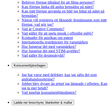
Behöver företag tillstånd för att filma personer?
Kan företag länka till andra hemsidor på nätet?
Kan mitt företag använda en bild jag hittat på nätet på
hemsidan?
Någon vill registrera ett liknande domännamn som mitt
företag, vad gör jag?
Vad är Creative Commons?
Vad gäller för att spela musik i offentlig miljö?
Kostnader för ansökan om patent
Internationella restriktioner för varumärken
Hur fungerar det med varumärken?
Hur fungerar det med STIM-avgifter?
Vad gäller för designskydd?
Konsumenttjänstlagen
Jag har varor med defekter, kan jag sälja det som
andrahandssortering?
Jobbet blev dyrare än priset jag lämnade i offerten. Kan
jag ta mer betalt?
Vad innebär konsumenttjänstlagen?
Ladda ner broschyrer, blanketter & mallar