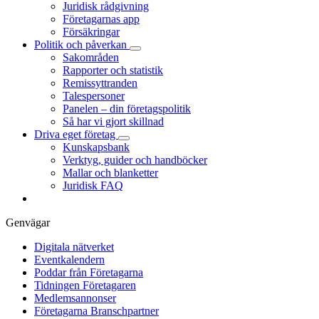
Juridisk rådgivning
Företagarnas app
Försäkringar
Politik och påverkan
Sakområden
Rapporter och statistik
Remissyttranden
Talespersoner
Panelen – din företagspolitik
Så har vi gjort skillnad
Driva eget företag
Kunskapsbank
Verktyg, guider och handböcker
Mallar och blanketter
Juridisk FAQ
Genvägar
Digitala nätverket
Eventkalendern
Poddar från Företagarna
Tidningen Företagaren
Medlemsannonser
Företagarna Branschpartner