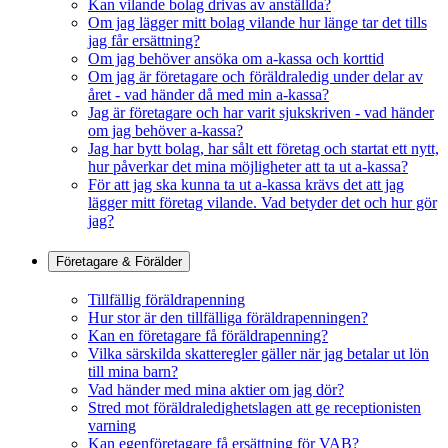
Kan vilande bolag drivas av anställda?
Om jag lägger mitt bolag vilande hur länge tar det tills
jag får ersättning?
Om jag behöver ansöka om a-kassa och korttid
Om jag är företagare och föräldraledig under delar av
året - vad händer då med min a-kassa?
Jag är företagare och har varit sjukskriven - vad händer
om jag behöver a-kassa?
Jag har bytt bolag, har sålt ett företag och startat ett nytt,
hur påverkar det mina möjligheter att ta ut a-kassa?
För att jag ska kunna ta ut a-kassa krävs det att jag
lägger mitt företag vilande. Vad betyder det och hur gör
jag?
Företagare & Förälder
Tillfällig föräldrapenning
Hur stor är den tillfälliga föräldrapenningen?
Kan en företagare få föräldrapenning?
Vilka särskilda skatteregler gäller när jag betalar ut lön
till mina barn?
Vad händer med mina aktier om jag dör?
Stred mot föräldraledighetslagen att ge receptionisten
varning
Kan egenföretagare få ersättning för VAB?