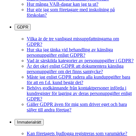
Hur många VAB-dagar kan jag ta ut?
Hur gör jag som företagare med inskolning på
förskolan?
GDPR
Vilka är de tre vanligast missuppfattningarna om
GDPR?
Hur ska jag tänka vid behandling av känsliga
personuppgifter enligt GDPR?
Vad är särskilda kategorier av personuppgifter i GDPR?
Är det okej enligt GDPR att dokumentera känsliga
personuppgifter om det finns samtycke?
Måste jag enligt GDPR radera alla kunduppgifter bara
för att en f.d. kund begär det?
Behövs godkännande från kontaktpersoner införda i
kundregister för lagring av deras personuppgifter enligt
GDPR?
Gäller GDPR även för mig som driver eget och bara
säljer till andra företag?
Immaterialrätt
Kan företagets ljudlogga registreras som varumärke?