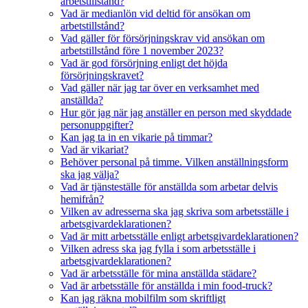
arbetstillstånd?
Vad är medianlön vid deltid för ansökan om
arbetstillstånd?
Vad gäller för försörjningskrav vid ansökan om
arbetstillstånd före 1 november 2023?
Vad är god försörjning enligt det höjda
försörjningskravet?
Vad gäller när jag tar över en verksamhet med
anställda?
Hur gör jag när jag anställer en person med skyddade
personuppgifter?
Kan jag ta in en vikarie på timmar?
Vad är vikariat?
Behöver personal på timme. Vilken anställningsform
ska jag välja?
Vad är tjänsteställe för anställda som arbetar delvis
hemifrån?
Vilken av adresserna ska jag skriva som arbetsställe i
arbetsgivardeklarationen?
Vad är mitt arbetsställe enligt arbetsgivardeklarationen?
Vilken adress ska jag fylla i som arbetsställe i
arbetsgivardeklarationen?
Vad är arbetsställe för mina anställda städare?
Vad är arbetsställe för anställda i min food-truck?
Kan jag räkna mobilfilm som skriftligt