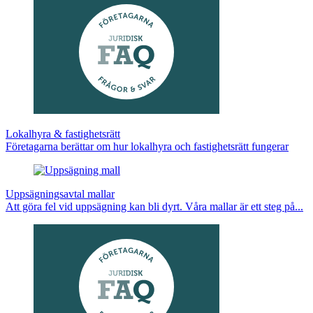
Lokalhyra & fastighetsrätt
Företagarna berättar om hur lokalhyra och fastighetsrätt fungerar
Uppsägningsavtal mallar
Att göra fel vid uppsägning kan bli dyrt. Våra mallar är ett steg på...