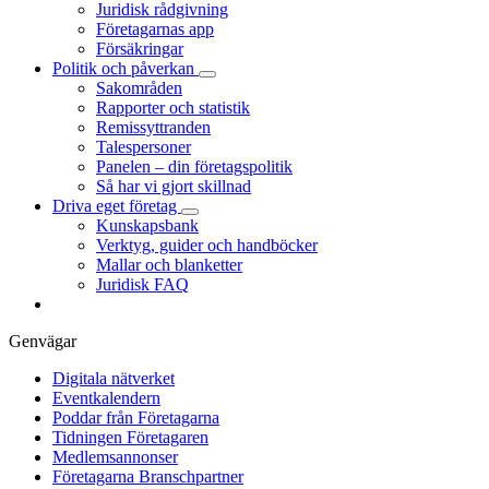
Juridisk rådgivning
Företagarnas app
Försäkringar
Politik och påverkan
Sakområden
Rapporter och statistik
Remissyttranden
Talespersoner
Panelen – din företagspolitik
Så har vi gjort skillnad
Driva eget företag
Kunskapsbank
Verktyg, guider och handböcker
Mallar och blanketter
Juridisk FAQ
Genvägar
Digitala nätverket
Eventkalendern
Poddar från Företagarna
Tidningen Företagaren
Medlemsannonser
Företagarna Branschpartner