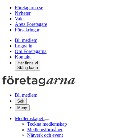
Företagarna.se
Nyheter
Valet
Årets Företagare
Försäkringar
Bli medlem
Logga in
Om Företagarna
Kontakt
Här finns vi
Stäng karta
Bli medlem
Sök
Meny
Medlemskapet
Teckna medlemskap
Medlemsförmåner
Nätverk och event