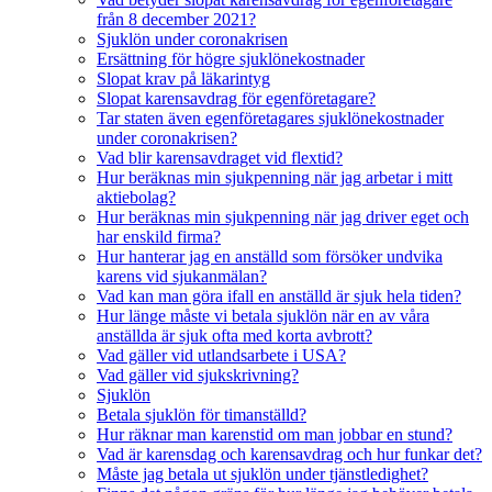
från 8 december 2021?
Sjuklön under coronakrisen
Ersättning för högre sjuklönekostnader
Slopat krav på läkarintyg
Slopat karensavdrag för egenföretagare?
Tar staten även egenföretagares sjuklönekostnader
under coronakrisen?
Vad blir karensavdraget vid flextid?
Hur beräknas min sjukpenning när jag arbetar i mitt
aktiebolag?
Hur beräknas min sjukpenning när jag driver eget och
har enskild firma?
Hur hanterar jag en anställd som försöker undvika
karens vid sjukanmälan?
Vad kan man göra ifall en anställd är sjuk hela tiden?
Hur länge måste vi betala sjuklön när en av våra
anställda är sjuk ofta med korta avbrott?
Vad gäller vid utlandsarbete i USA?
Vad gäller vid sjukskrivning?
Sjuklön
Betala sjuklön för timanställd?
Hur räknar man karenstid om man jobbar en stund?
Vad är karensdag och karensavdrag och hur funkar det?
Måste jag betala ut sjuklön under tjänstledighet?