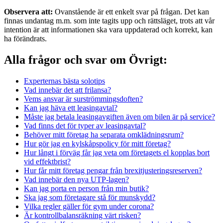
Observera att:
Ovanstående är ett enkelt svar på frågan. Det kan
finnas undantag m.m. som inte tagits upp och rättsläget, trots att vår
intention är att informationen ska vara uppdaterad och korrekt, kan
ha förändrats.
Alla frågor och svar om Övrigt:
Experternas bästa solotips
Vad innebär det att frilansa?
Vems ansvar är surströmmingsdoften?
Kan jag häva ett leasingavtal?
Måste jag betala leasingavgiften även om bilen är på service?
Vad finns det för typer av leasingavtal?
Behöver mitt företag ha separata omklädningsrum?
Hur gör jag en kylskåpspolicy för mitt företag?
Hur långt i förväg får jag veta om företagets el kopplas bort
vid effektbrist?
Hur får mitt företag pengar från brexitjusteringsreserven?
Vad innebär den nya UTP-lagen?
Kan jag porta en person från min butik?
Ska jag som företagare stå för munskydd?
Vilka regler gäller för gym under corona?
Är kontrollbalansräkning värt risken?