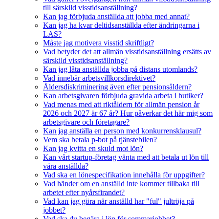
till särskild visstidsanställning?
Kan jag förbjuda anställda att jobba med annat?
Kan jag ha kvar deltidsanställda efter ändringarna i
LAS?
Måste jag motivera visstid skriftligt?
Vad betyder det att allmän visstidsanställning ersätts av
särskild visstidsanställning?
Kan jag låta anställda jobba på distans utomlands?
Vad innebär arbetsvillkorsdirektivet?
Åldersdiskriminering även efter pensionsåldern?
Kan arbetsgivaren förbjuda gravida arbeta i butiker?
Vad menas med att riktåldern för allmän pension år
2026 och 2027 är 67 år? Hur påverkar det här mig som
arbetsgivare och företagare?
Kan jag anställa en person med konkurrensklausul?
Vem ska betala p-bot på tjänstebilen?
Kan jag kvitta en skuld mot lön?
Kan vårt startup-företag vänta med att betala ut lön till
våra anställda?
Vad ska en lönespecifikation innehålla för uppgifter?
Vad händer om en anställd inte kommer tillbaka till
arbetet efter nyårsfirandet?
Vad kan jag göra när anställd har "ful" jultröja på
jobbet?
Vad ska du begära i lön för sommarjobbet?