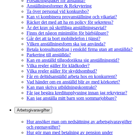
Försäkringspaket för anställda?
Anställningsformer & Rekrytering
Ta över personal vid konkursbo?
Kan vi kombinera provanställning och vikariat?
Räcker det med att ha en policy för sekretess?
Är det krav på skriftliga anställningsavtal?
Finns det någon minimilön för bärhjälpare?
Går det att ta bort mobiltelefon i tjänst?
Vilken anställningsform ska jag använda?
Betala konsultuppdrag i enskild firma utan att anställda?
Parkering till anställda?
Kan en anställd tillgodoräkna sig anställningstid?
Vilka regler gäller för klädkoder?
Vilka regler gäller för skyddsombud?
Får en deltidsanställd arbeta hos en konkurrent?
Vad händer om en anställd blir av med körkortet?
Kan man skriva utbildningskontrakt?
Får jag begära kreditupplysning innan jag rekryterar?
Kan jag anställa mitt barn som sommarjobbare?
Arbetsgivaravgifter
Hur ansöker man om nedsättning av arbetsgivaravgifter
och egenavgifter?
Hur gör man med betalning av pension under