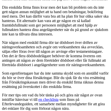
Din enskilda firma finns kvar men det kan bli problem om du inte
gett någon annan möjlighet att ta hand om betalningar, bokföring
med mera. Det kan därför vara bra att ha plan för hur olika saker ska
hanteras. Ett alternativ kan vara att ge någon en så kallad
framtidsfullmakt som ger personen möjlighet att med hjälp av
fullmakten hantera dina angelägenheter när du på grund av sjukdom
inte kan ta tillvara dina intressen.
När någon med enskild firma dör tar dödsboet över driften av
näringsverksamheten och avgör om verksamheten ska avvecklas,
säljas eller föras över till någon av arvinge eller testamentstagare.
Om det är flera dödsbodelägare behöver de komma överens om
antingen att någon av dem företräder dödsboet eller får fullmakt att
företräda dödsboet i angelägenheter som rör näringsverksamheten.
Som egenföretagare har du inte samma skydd som en anställd varför
du bör se över dina försäkringar. Blir du sjuk får du viss ersättning
från Försäkringskassan men driver du enskild firma räknas denna
ersättning på överskottet i din enskilda firma.
För mer tips om vad du bör tänka på och göra när något av ovan
inträffar hänvisar vi till
en checklista
som finns på
Efterlevandeguiden, ett samarbete mellan myndigheter för att göra
det enklare för dig som förlorat någon nära.