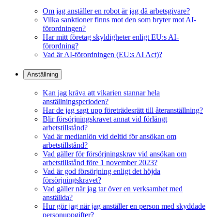
Om jag anställer en robot är jag då arbetsgivare?
Vilka sanktioner finns mot den som bryter mot AI-
förordningen?
Har mitt företag skyldigheter enligt EU:s AI-
förordning?
Vad är AI-förordningen (EU:s AI Act)?
Anställning
Kan jag kräva att vikarien stannar hela
anställningsperioden?
Har de jag sagt upp företrädesrätt till återanställning?
Blir försörjningskravet annat vid förlängt
arbetstillstånd?
Vad är medianlön vid deltid för ansökan om
arbetstillstånd?
Vad gäller för försörjningskrav vid ansökan om
arbetstillstånd före 1 november 2023?
Vad är god försörjning enligt det höjda
försörjningskravet?
Vad gäller när jag tar över en verksamhet med
anställda?
Hur gör jag när jag anställer en person med skyddade
personuppgifter?