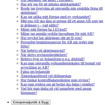
Hur gör jag för att minska aktiekapitalet?
Borde jag överväga att omvandla min enskilda firma till
aktiebolag?
Kan jag utöka mitt företag med ny verksamhet?
Mitt ena AB ska låna ut pengar till ett annat AB som jag
är delägare i – vad gäller?
Måste mitt företag ha LEI-kod?
Måste jag anmäla verklig huvudman för mitt AB?
Hur mycket har aktieägare rätt att få veta?
Personligt betalningsansvar för AB när regler inte
följts?
När behövs ett aktieägaravtal?
När skrivs revisionsberättelsen?
Behövs byte av bolagsform p.g.a. dödsfall?
Kan man omvandla verksamhetslokalen till bostad vid
avveckling av AB?
Fakta om bolagsrätt
Äktenskapsförord vid delägarskap
Hur funkar kontrollbalansräkning utan revisor?
Kan man reglera om att beslut ska fattas i enighet?
Vad bör man tänka på vid samarbete med annan
företagare?
Entreprenadjuridik & Bygg