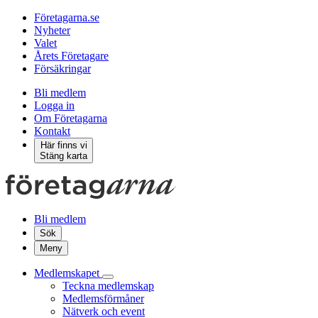
Företagarna.se
Nyheter
Valet
Årets Företagare
Försäkringar
Bli medlem
Logga in
Om Företagarna
Kontakt
Här finns vi
Stäng karta
Bli medlem
Sök
Meny
Medlemskapet
Teckna medlemskap
Medlemsförmåner
Nätverk och event