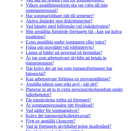
Vilken anställningsform ska jag välja till min
sommarpersonal?
Har sommarjobbare rätt till semester?
Aktiva åtgärder mot diskriminering?
Vad händer med bilförmån vid sjukskrivning?
Min anställda förstörde företagets bil - kan jag kräva
ersättning?
Extra anställda under sommaren eller julen?
Fråga om graviditet vid jobbintervju?
Lägga ut bilder på personal på hemsidan?
Är jag som arbetsgivare skyldig att betala in
tjänstepension?
När krävs det att jag som enmansföretagare har
hängavtal?
Kan arbetsgivare förlänga en provanställning?
Anställa någon som sökt asyl - går det?
Planerar ni att ta in extra personal/skolungdom under
julledigheten?
Får minderåriga jobba på företaget?
Är sommarpersonalen rätt försäkrad?
Vad gäller för sommargåvor?
Krävs det hängavtal/kollektivavtal?
Flytt av anställd i koncern?
Vad är företagets skyldighet kring skadestånd?