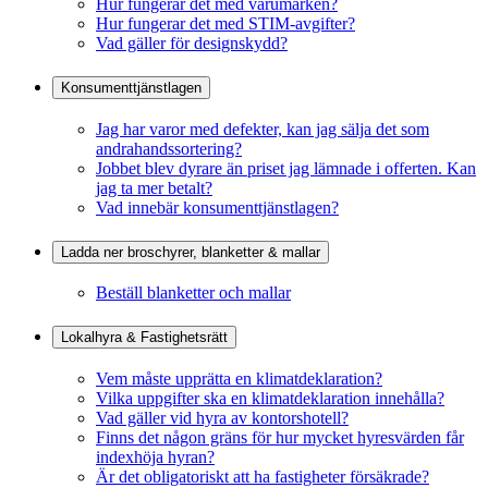
Hur fungerar det med varumärken?
Hur fungerar det med STIM-avgifter?
Vad gäller för designskydd?
Konsumenttjänstlagen
Jag har varor med defekter, kan jag sälja det som
andrahandssortering?
Jobbet blev dyrare än priset jag lämnade i offerten. Kan
jag ta mer betalt?
Vad innebär konsumenttjänstlagen?
Ladda ner broschyrer, blanketter & mallar
Beställ blanketter och mallar
Lokalhyra & Fastighetsrätt
Vem måste upprätta en klimatdeklaration?
Vilka uppgifter ska en klimatdeklaration innehålla?
Vad gäller vid hyra av kontorshotell?
Finns det någon gräns för hur mycket hyresvärden får
indexhöja hyran?
Är det obligatoriskt att ha fastigheter försäkrade?