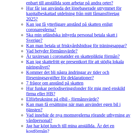
enbart till anställda som arbetar på andra orter?
Hur får jag använda det lönebaserade utrymmet för
kapitalbeskattad utdelning från mitt fåmansföretag
2025?
Kan jag få ytterligare anstånd på skatten enligt
coronareglerna?
Ska min utländska inhyrda personal betala skatt i
Sverige?
Kan man betala ut friskvårdsbidrag för träningsappar?
Vad betyder förmånsvärde?
Är taxiresan i coronatider en skattepliktig förmån?
Kan jag skattefritt ge presentkort för att stödja lokala
näringslivet?
Kommer det bli några ändringar av tider och
förseningsavgifter för deklarationer?
7 frågor om anstånd på skatten
Hur funkar periodiseringsfonder för mig med enskild
firma eller HB?
Elförbrukning på elbil - förmånsvärde?
Kan man få ersättning när man använder egen bil i
tjänsten?
Vad innebär de nya momsreglerna rörande uthyrning av
vårdpersonal?
Jag har köpt lunch till mina anställda. Är det en
kostförmån?