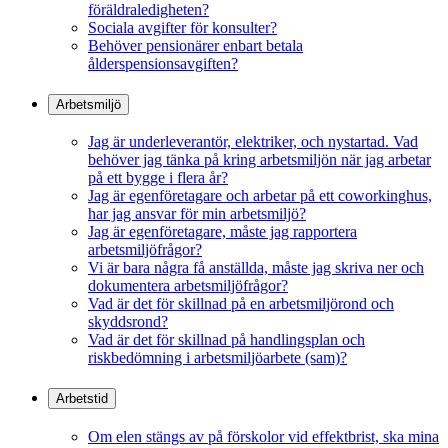
föräldraledigheten?
Sociala avgifter för konsulter?
Behöver pensionärer enbart betala
ålderspensionsavgiften?
Arbetsmiljö
Jag är underleverantör, elektriker, och nystartad. Vad
behöver jag tänka på kring arbetsmiljön när jag arbetar
på ett bygge i flera år?
Jag är egenföretagare och arbetar på ett coworkinghus,
har jag ansvar för min arbetsmiljö?
Jag är egenföretagare, måste jag rapportera
arbetsmiljöfrågor?
Vi är bara några få anställda, måste jag skriva ner och
dokumentera arbetsmiljöfrågor?
Vad är det för skillnad på en arbetsmiljörond och
skyddsrond?
Vad är det för skillnad på handlingsplan och
riskbedömning i arbetsmiljöarbete (sam)?
Arbetstid
Om elen stängs av på förskolor vid effektbrist, ska mina