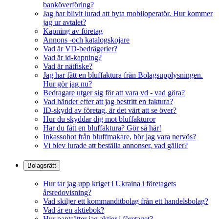
banköverföring?
Jag har blivit lurad att byta mobiloperatör. Hur kommer
jag ur avtalet?
Kapning av företag
Annons -och katalogskojare
Vad är VD-bedrägerier?
Vad är id-kapning?
Vad är nätfiske?
Jag har fått en bluffaktura från Bolagsupplysningen.
Hur gör jag nu?
Bedragare utger sig för att vara vd - vad göra?
Vad händer efter att jag bestritt en faktura?
ID-skydd av företag, är det värt att se över?
Hur du skyddar dig mot bluffakturor
Har du fått en bluffaktura? Gör så här!
Inkassohot från bluffmakare, bör jag vara nervös?
Vi blev lurade att beställa annonser, vad gäller?
Bolagsrätt
Hur tar jag upp kriget i Ukraina i företagets
årsredovisning?
Vad skiljer ett kommanditbolag från ett handelsbolag?
Vad är en aktiebok?
Hur pantsätter jag aktier i företaget?