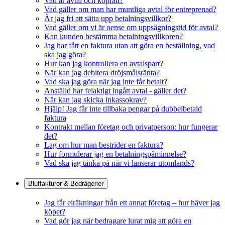
Vad är avtal och köprätt?
Vad gäller om man har muntliga avtal för entreprenad?
Är jag fri att sätta upp betalningsvillkor?
Vad gäller om vi är oense om uppsägningstid för avtal?
Kan kunden bestämma betalningsvillkoren?
Jag har fått en faktura utan att göra en beställning, vad
ska jag göra?
Hur kan jag kontrollera en avtalspart?
När kan jag debitera dröjsmålsränta?
Vad ska jag göra när jag inte får betalt?
Anställd har felaktigt ingått avtal - gäller det?
När kan jag skicka inkassokrav?
Hjälp! Jag får inte tillbaka pengar på dubbelbetald
faktura
Kontrakt mellan företag och privatperson: hur fungerar
det?
Lag om hur man bestrider en faktura?
Hur formulerar jag en betalningspåminnelse?
Vad ska jag tänka på när vi lanserar utomlands?
Bluffakturor & Bedrägerier
Jag får elräkningar från ett annat företag – hur häver jag
köpet?
Vad gör jag när bedragare lurat mig att göra en