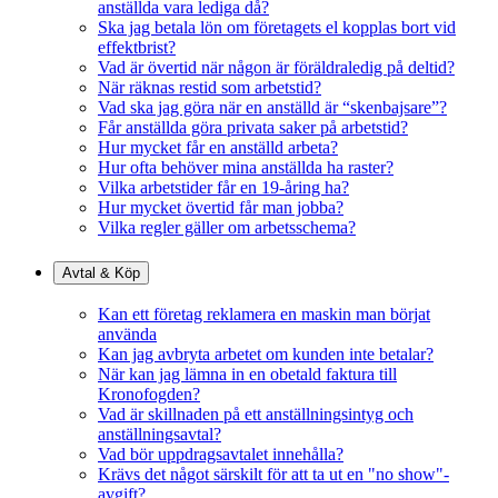
anställda vara lediga då?
Ska jag betala lön om företagets el kopplas bort vid
effektbrist?
Vad är övertid när någon är föräldraledig på deltid?
När räknas restid som arbetstid?
Vad ska jag göra när en anställd är “skenbajsare”?
Får anställda göra privata saker på arbetstid?
Hur mycket får en anställd arbeta?
Hur ofta behöver mina anställda ha raster?
Vilka arbetstider får en 19-åring ha?
Hur mycket övertid får man jobba?
Vilka regler gäller om arbetsschema?
Avtal & Köp
Kan ett företag reklamera en maskin man börjat
använda
Kan jag avbryta arbetet om kunden inte betalar?
När kan jag lämna in en obetald faktura till
Kronofogden?
Vad är skillnaden på ett anställningsintyg och
anställningsavtal?
Vad bör uppdragsavtalet innehålla?
Krävs det något särskilt för att ta ut en "no show"-
avgift?