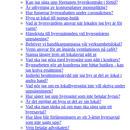
Kan jag säga upp företagets hyreskontrakt i förtid?
Är uthyrning av kontorsplatser momspliktig?
Hur fungerar hyresrabatten under coronakrisen?
Hyra ut lokal till popup-butik
Vad är hyresvärdens ansvar när lokalen jag hyr är för
varm?
Hänskjuta till hyresnämnden vid hyresgästens
uppsägning?
Behöver vi handikappanpassa vår verksamhetslokal?
Vems ansvar för att åtgärda ventilationen på cafét?
Stanna längre trots att lokalavtal gått ut
Vad ska jag göra med hyresgäst som gått i konkurs?
Byggarbeten gör att kunderna inte hittar butiken - kan
jag kräva ersättning?
Indirekt besittningsskydd när jag hyr ut del av lokal i
andra hand?
Vad gör jag om en lokalhyresgäst inte vill skriva under
uppsägningen?
Hur säger jag upp hyresgäst som inte betalar hyran?
Är det möjligt att hyra ut del av sin lokal?
Vad ska man tänka på om man ska säga upp ett
hyresavtal?
Hur lång blir förlängningen av ett 3-årigt hyresavtal
som inte sagts upp?
Vem betalar advokaten?