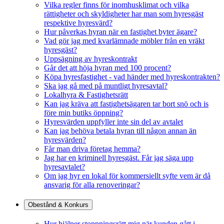
Vilka regler finns för inomhusklimat och vilka
rättigheter och skyldigheter har man som hyresgäst
respektive hyresvärd?
Hur påverkas hyran när en fastighet byter ägare?
Vad gör jag med kvarlämnade möbler från en vräkt
hyresgäst?
Uppsägning av hyreskontrakt
Går det att höja hyran med 100 procent?
Köpa hyresfastighet - vad händer med hyreskontrakten?
Ska jag gå med på muntligt hyresavtal?
Lokalhyra & Fastighetsrätt
Kan jag kräva att fastighetsägaren tar bort snö och is
före min butiks öppning?
Hyresvärden uppfyller inte sin del av avtalet
Kan jag behöva betala hyran till någon annan än
hyresvärden?
Får man driva företag hemma?
Jag har en kriminell hyresgäst. Får jag säga upp
hyresavtalet?
Om jag hyr en lokal för kommersiellt syfte vem är då
ansvarig för alla renoveringar?
Obestånd & Konkurs
Hur hjälper stoppningsrätt mig när kunden gått i