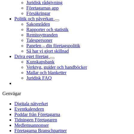
Juridisk rådgivning
Företagarnas app
Försäkringar
Politik och påverkan
Sakområden
Rapporter och statistik
Remissyttranden
Talespersoner
Panelen – din företagspolitik
Så har vi gjort skillnad
Driva eget företag
Kunskapsbank
Verktyg, guider och handböcker
Mallar och blanketter
Juridisk FAQ
Genvägar
Digitala nätverket
Eventkalendern
Poddar från Företagarna
Tidningen Företagaren
Medlemsannonser
Företagarna Branschpartner