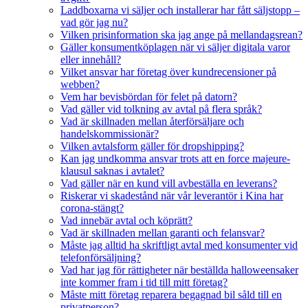
Laddboxarna vi säljer och installerar har fått säljstopp –
vad gör jag nu?
Vilken prisinformation ska jag ange på mellandagsrean?
Gäller konsumentköplagen när vi säljer digitala varor
eller innehåll?
Vilket ansvar har företag över kundrecensioner på
webben?
Vem har bevisbördan för felet på datorn?
Vad gäller vid tolkning av avtal på flera språk?
Vad är skillnaden mellan återförsäljare och
handelskommissionär?
Vilken avtalsform gäller för dropshipping?
Kan jag undkomma ansvar trots att en force majeure-
klausul saknas i avtalet?
Vad gäller när en kund vill avbeställa en leverans?
Riskerar vi skadestånd när vår leverantör i Kina har
corona-stängt?
Vad innebär avtal och köprätt?
Vad är skillnaden mellan garanti och felansvar?
Måste jag alltid ha skriftligt avtal med konsumenter vid
telefonförsäljning?
Vad har jag för rättigheter när beställda halloweensaker
inte kommer fram i tid till mitt företag?
Måste mitt företag reparera begagnad bil såld till en
privatperson?