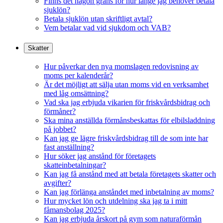
Finns det någon gräns för hur länge jag behöver betala
sjuklön?
Betala sjuklön utan skriftligt avtal?
Vem betalar vad vid sjukdom och VAB?
Skatter
Hur påverkar den nya momslagen redovisning av
moms per kalenderår?
Är det möjligt att sälja utan moms vid en verksamhet
med låg omsättning?
Vad ska jag erbjuda vikarien för friskvårdsbidrag och
förmåner?
Ska mina anställda förmånsbeskattas för elbilsladdning
på jobbet?
Kan jag ge lägre friskvårdsbidrag till de som inte har
fast anställning?
Hur söker jag anstånd för företagets
skatteinbetalningar?
Kan jag få anstånd med att betala företagets skatter och
avgifter?
Kan jag förlänga anståndet med inbetalning av moms?
Hur mycket lön och utdelning ska jag ta i mitt
fåmansbolag 2025?
Kan jag erbjuda årskort på gym som naturaförmån