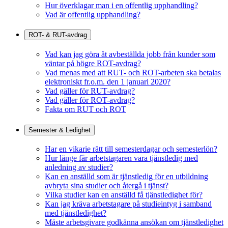
Hur överklagar man i en offentlig upphandling?
Vad är offentlig upphandling?
ROT- & RUT-avdrag
Vad kan jag göra åt avbeställda jobb från kunder som
väntar på högre ROT-avdrag?
Vad menas med att RUT- och ROT-arbeten ska betalas
elektroniskt fr.o.m. den 1 januari 2020?
Vad gäller för RUT-avdrag?
Vad gäller för ROT-avdrag?
Fakta om RUT och ROT
Semester & Ledighet
Har en vikarie rätt till semesterdagar och semesterlön?
Hur länge får arbetstagaren vara tjänstledig med
anledning av studier?
Kan en anställd som är tjänstledig för en utbildning
avbryta sina studier och återgå i tjänst?
Vilka studier kan en anställd få tjänstledighet för?
Kan jag kräva arbetstagare på studieintyg i samband
med tjänstledighet?
Måste arbetsgivare godkänna ansökan om tjänstledighet