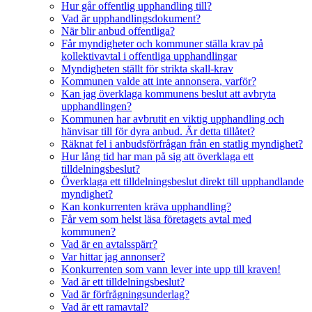
Hur går offentlig upphandling till?
Vad är upphandlingsdokument?
När blir anbud offentliga?
Får myndigheter och kommuner ställa krav på
kollektivavtal i offentliga upphandlingar
Myndigheten ställt för strikta skall-krav
Kommunen valde att inte annonsera, varför?
Kan jag överklaga kommunens beslut att avbryta
upphandlingen?
Kommunen har avbrutit en viktig upphandling och
hänvisar till för dyra anbud. Är detta tillåtet?
Räknat fel i anbudsförfrågan från en statlig myndighet?
Hur lång tid har man på sig att överklaga ett
tilldelningsbeslut?
Överklaga ett tilldelningsbeslut direkt till upphandlande
myndighet?
Kan konkurrenten kräva upphandling?
Får vem som helst läsa företagets avtal med
kommunen?
Vad är en avtalsspärr?
Var hittar jag annonser?
Konkurrenten som vann lever inte upp till kraven!
Vad är ett tilldelningsbeslut?
Vad är förfrågningsunderlag?
Vad är ett ramavtal?