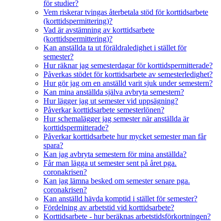
för studier?
Vem riskerar tvingas återbetala stöd för korttidsarbete
(korttidspermittering)?
Vad är avstämning av korttidsarbete
(korttidspermittering)?
Kan anställda ta ut föräldraledighet i stället för
semester?
Hur räknar jag semesterdagar för korttidspermitterade?
Påverkas stödet för korttidsarbete av semesterledighet?
Hur gör jag om en anställd varit sjuk under semestern?
Kan mina anställda själva avbryta semestern?
Hur lägger jag ut semester vid uppsägning?
Påverkar korttidsarbete semesterlönen?
Hur schemalägger jag semester när anställda är
korttidspermitterade?
Påverkar korttidsarbete hur mycket semester man får
spara?
Kan jag avbryta semestern för mina anställda?
Får man lägga ut semester sent på året pga.
coronakrisen?
Kan jag lämna besked om semester senare pga.
coronakrisen?
Kan anställd hävda komptid i stället för semester?
Fördelning av arbetstid vid korttidsarbete?
Korttidsarbete - hur beräknas arbetstidsförkortningen?