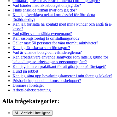
Omfattas julfesten av restriktionerna i ordningslagen?
Vad händer med aktiebolaget om jag dör?
Finns enskilda firman kvar om jag dör?
Kan jag överklaga nekat korttidsstöd för före detta
föräldraledig?
Kan jag fortsätta ha kontakt med mina kunder och ändå få a-
kassa?
Vad gäller vid inställda evenemang?
Kan säsongsföretag få omställningsstöd?
Gäller max 50 personer för våra utomhusaktiviteter?
Kan jag få a-kassa som företagare?
Vad är vilande bolag och vilandereglerna?
Kan arbetsgivare använda samtycke som rättslig grund för
behandling av arbetstagares personuppgifter?
Kan jag ta in en praktikant för att göra jobb på företaget?
Hund på jobbet
Kan jag sätta upp bevakningskameror i mitt företags lokaler?
Prisbasbeloppet och inkomstbasbeloppet?
Drönare i företaget
Arbetslöshetsersättning
Alla frågekategorier:
AI - Artificiell intelligens