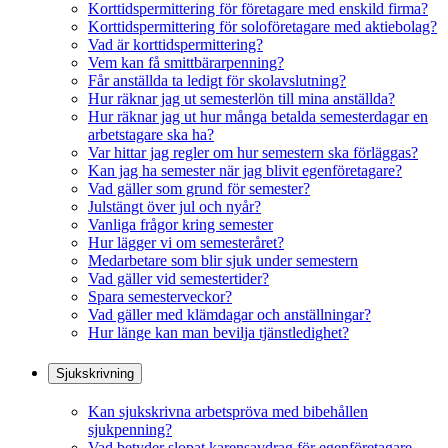
Korttidspermittering för företagare med enskild firma?
Korttidspermittering för soloföretagare med aktiebolag?
Vad är korttidspermittering?
Vem kan få smittbärarpenning?
Får anställda ta ledigt för skolavslutning?
Hur räknar jag ut semesterlön till mina anställda?
Hur räknar jag ut hur många betalda semesterdagar en
arbetstagare ska ha?
Var hittar jag regler om hur semestern ska förläggas?
Kan jag ha semester när jag blivit egenföretagare?
Vad gäller som grund för semester?
Julstängt över jul och nyår?
Vanliga frågor kring semester
Hur lägger vi om semesteråret?
Medarbetare som blir sjuk under semestern
Vad gäller vid semestertider?
Spara semesterveckor?
Vad gäller med klämdagar och anställningar?
Hur länge kan man bevilja tjänstledighet?
Sjukskrivning
Kan sjukskrivna arbetspröva med bibehållen
sjukpenning?
Vad betyder slopat karensavdrag för egenföretagare