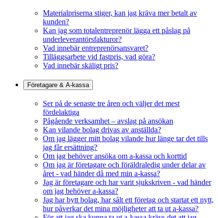
Materialpriserna stiger, kan jag kräva mer betalt av
kunden?
Kan jag som totalentreprenör lägga ett påslag på
underleverantörsfakturor?
Vad innebär entreprenörsansvaret?
Tilläggsarbete vid fastpris, vad göra?
Vad innebär skäligt pris?
Företagare & A-kassa
Ser på de senaste tre åren och väljer det mest
fördelaktiga
Pågående verksamhet – avslag på ansökan
Kan vilande bolag drivas av anställda?
Om jag lägger mitt bolag vilande hur länge tar det tills
jag får ersättning?
Om jag behöver ansöka om a-kassa och korttid
Om jag är företagare och föräldraledig under delar av
året - vad händer då med min a-kassa?
Jag är företagare och har varit sjukskriven - vad händer
om jag behöver a-kassa?
Jag har bytt bolag, har sålt ett företag och startat ett nytt,
hur påverkar det mina möjligheter att ta ut a-kassa?
För att jag ska kunna ta ut a-kassa krävs det att jag