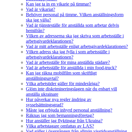
Kan jag ta in en vikarie på timmar?
Vad är vikariat?
Behöver personal på timme. Vilken anställningsform
ska jag välja?
Vad är tjänsteställe för anställda som arbetar delvis
hemifrån?
Vilken av adresserna ska jag skriva som arbetsställe i
arbetsgivardeklarationen?
Vad är mitt arbetsställe enligt arbetsgivardeklarationen?
Vilken adress ska jag fylla i som arbetsställe i
arbetsgivardeklarationen?
Vad är arbetsställe för mina anställda städare?
Vad är arbetsställe för anställda i min food-truck?
Kan jag räkna mobilfilm som skriftligt
anställningsavtal?
Vilka arbetstider gäller för minderåriga?
Glöm inte diskrimineringslagen när du enbart vill
anställa ukrainare
Hur påverkar nya regler ändring av
sysselsättningsgrad?
Måste jag erbjuda inhyrd personal anställning?
Räknas jag som bemanningsföretag?
Hur anställer jag flyktingar från Ukraina?
Vilka arbetstagare omfattas av LAS?
Vad gäller i övergången från allmän visstidsanställning