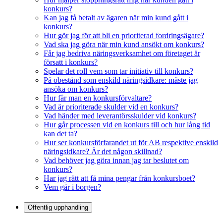
konkurs?
Kan jag få betalt av ägaren när min kund gått i
konkurs?
Hur gör jag för att bli en prioriterad fordringsägare?
Vad ska jag göra när min kund ansökt om konkurs?
Får jag bedriva näringsverksamhet om företaget är
försatt i konkurs?
Spelar det roll vem som tar initiativ till konkurs?
På obestånd som enskild näringsidkare: måste jag
ansöka om konkurs?
Hur får man en konkursförvaltare?
Vad är prioriterade skulder vid en konkurs?
Vad händer med leverantörsskulder vid konkurs?
Hur går processen vid en konkurs till och hur lång tid
kan det ta?
Hur ser konkursförfarandet ut för AB respektive enskild
näringsidkare? Är det någon skillnad?
Vad behöver jag göra innan jag tar beslutet om
konkurs?
Har jag rätt att få mina pengar från konkursboet?
Vem går i borgen?
Offentlig upphandling