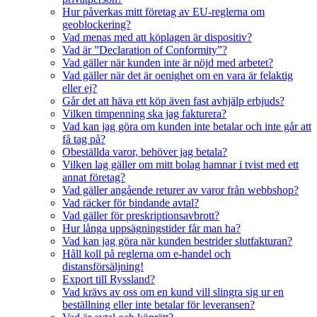
Hur påverkas mitt företag av EU-reglerna om
geoblockering?
Vad menas med att köplagen är dispositiv?
Vad är ”Declaration of Conformity”?
Vad gäller när kunden inte är nöjd med arbetet?
Vad gäller när det är oenighet om en vara är felaktig
eller ej?
Går det att häva ett köp även fast avhjälp erbjuds?
Vilken timpenning ska jag fakturera?
Vad kan jag göra om kunden inte betalar och inte går att
få tag på?
Obeställda varor, behöver jag betala?
Vilken lag gäller om mitt bolag hamnar i tvist med ett
annat företag?
Vad gäller angående returer av varor från webbshop?
Vad räcker för bindande avtal?
Vad gäller för preskriptionsavbrott?
Hur långa uppsägningstider får man ha?
Vad kan jag göra när kunden bestrider slutfakturan?
Håll koll på reglerna om e-handel och
distansförsäljning!
Export till Ryssland?
Vad krävs av oss om en kund vill slingra sig ur en
beställning eller inte betalar för leveransen?