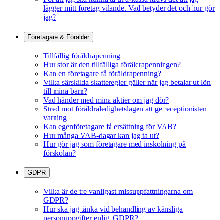
lägger mitt företag vilande. Vad betyder det och hur gör
jag?
Företagare & Förälder
Tillfällig föräldrapenning
Hur stor är den tillfälliga föräldrapenningen?
Kan en företagare få föräldrapenning?
Vilka särskilda skatteregler gäller när jag betalar ut lön
till mina barn?
Vad händer med mina aktier om jag dör?
Stred mot föräldraledighetslagen att ge receptionisten
varning
Kan egenföretagare få ersättning för VAB?
Hur många VAB-dagar kan jag ta ut?
Hur gör jag som företagare med inskolning på
förskolan?
GDPR
Vilka är de tre vanligast missuppfattningarna om
GDPR?
Hur ska jag tänka vid behandling av känsliga
personuppgifter enligt GDPR?