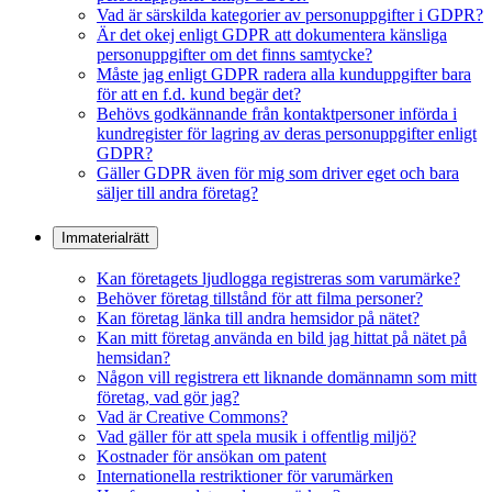
Vad är särskilda kategorier av personuppgifter i GDPR?
Är det okej enligt GDPR att dokumentera känsliga
personuppgifter om det finns samtycke?
Måste jag enligt GDPR radera alla kunduppgifter bara
för att en f.d. kund begär det?
Behövs godkännande från kontaktpersoner införda i
kundregister för lagring av deras personuppgifter enligt
GDPR?
Gäller GDPR även för mig som driver eget och bara
säljer till andra företag?
Immaterialrätt
Kan företagets ljudlogga registreras som varumärke?
Behöver företag tillstånd för att filma personer?
Kan företag länka till andra hemsidor på nätet?
Kan mitt företag använda en bild jag hittat på nätet på
hemsidan?
Någon vill registrera ett liknande domännamn som mitt
företag, vad gör jag?
Vad är Creative Commons?
Vad gäller för att spela musik i offentlig miljö?
Kostnader för ansökan om patent
Internationella restriktioner för varumärken