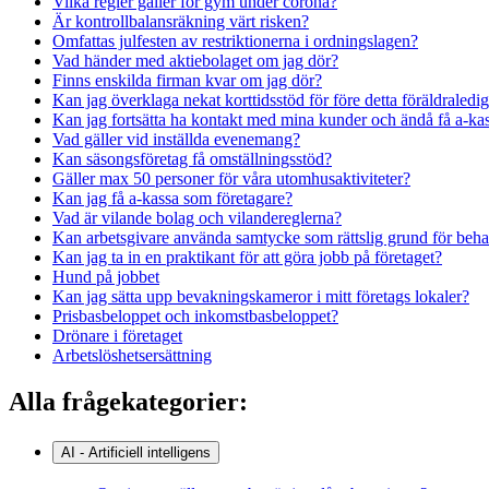
Vilka regler gäller för gym under corona?
Är kontrollbalansräkning värt risken?
Omfattas julfesten av restriktionerna i ordningslagen?
Vad händer med aktiebolaget om jag dör?
Finns enskilda firman kvar om jag dör?
Kan jag överklaga nekat korttidsstöd för före detta föräldraledi
Kan jag fortsätta ha kontakt med mina kunder och ändå få a-ka
Vad gäller vid inställda evenemang?
Kan säsongsföretag få omställningsstöd?
Gäller max 50 personer för våra utomhusaktiviteter?
Kan jag få a-kassa som företagare?
Vad är vilande bolag och vilandereglerna?
Kan arbetsgivare använda samtycke som rättslig grund för beha
Kan jag ta in en praktikant för att göra jobb på företaget?
Hund på jobbet
Kan jag sätta upp bevakningskameror i mitt företags lokaler?
Prisbasbeloppet och inkomstbasbeloppet?
Drönare i företaget
Arbetslöshetsersättning
Alla frågekategorier:
AI - Artificiell intelligens