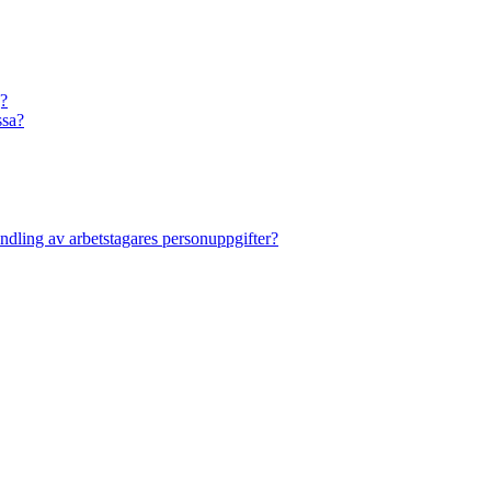
g?
ssa?
ndling av arbetstagares personuppgifter?