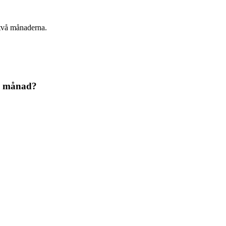
 två månaderna.
je månad?