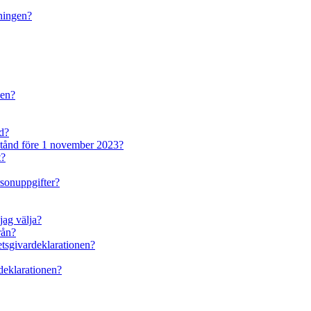
dningen?
den?
nd?
lstånd före 1 november 2023?
t?
rsonuppgifter?
jag välja?
rån?
betsgivardeklarationen?
rdeklarationen?