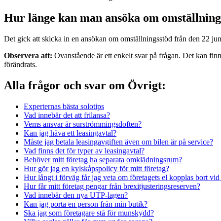
Hur länge kan man ansöka om omställning
Det gick att skicka in en ansökan om omställningsstöd från den 22 ju
Observera att:
Ovanstående är ett enkelt svar på frågan. Det kan finn
förändrats.
Alla frågor och svar om Övrigt:
Experternas bästa solotips
Vad innebär det att frilansa?
Vems ansvar är surströmmingsdoften?
Kan jag häva ett leasingavtal?
Måste jag betala leasingavgiften även om bilen är på service?
Vad finns det för typer av leasingavtal?
Behöver mitt företag ha separata omklädningsrum?
Hur gör jag en kylskåpspolicy för mitt företag?
Hur långt i förväg får jag veta om företagets el kopplas bort vid 
Hur får mitt företag pengar från brexitjusteringsreserven?
Vad innebär den nya UTP-lagen?
Kan jag porta en person från min butik?
Ska jag som företagare stå för munskydd?