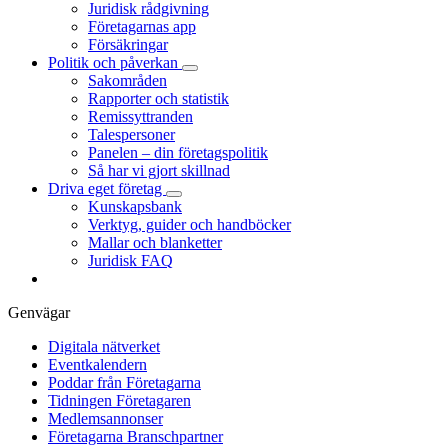
Juridisk rådgivning
Företagarnas app
Försäkringar
Politik och påverkan
Sakområden
Rapporter och statistik
Remissyttranden
Talespersoner
Panelen – din företagspolitik
Så har vi gjort skillnad
Driva eget företag
Kunskapsbank
Verktyg, guider och handböcker
Mallar och blanketter
Juridisk FAQ
Genvägar
Digitala nätverket
Eventkalendern
Poddar från Företagarna
Tidningen Företagaren
Medlemsannonser
Företagarna Branschpartner