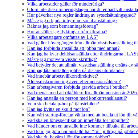
Vilka arbetstider gäller för minderåriga?
Glöm inte diskrimineringslagen när du enbart vill anställ
Hur påverkar nya regler ändring av sysselsättningsgrad?
Måste jag erbjuda inhyrd personal anställning?
Räknas jag som bemanningsföretag?
Hur anställer jag flyktingar från Ukraina?
Vilka arbetstagare omfattas av LAS?
Vad gäller i övergången från allmän visstidsanställning till
Kan jag förbjuda anställda att jobba med annat?
Kan jag ha kvar deltidsanställda efter ändringarna i LAS
Måste jag motivera visstid skriftligt?
Vad betyder det att allmän visstidsanställning ersätts av sä
Kan jag låta anställda jobba på distans utomlands?
Vad innebär arbetsvillkorsdirektivet?
Åldersdiskriminering även efter pensionsåldern?
Kan arbetsgivaren förbjuda gravida arbeta i butiker?
Vad menas med att riktåldern för allmän pension år 2026
Kan jag anställa en person med konkurrensklausul?
Vem ska betala p-bot på tjänstebilen?
Kan jag kvitta en skuld mot lön?
Kan vårt startup-företag vänta med att betala ut lön till vå
Vad ska en lönespecifikation innehålla för uppgifter?
Vad händer om en anställd inte kommer tillbaka till arbete
Vad kan jag göra när anställd har "ful" jultröja på jobbet?
Vad ska du begära i lön för sommarjobbet?