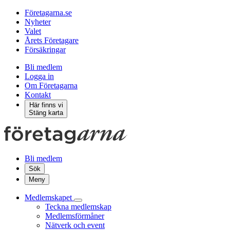
Företagarna.se
Nyheter
Valet
Årets Företagare
Försäkringar
Bli medlem
Logga in
Om Företagarna
Kontakt
Här finns vi
Stäng karta
Bli medlem
Sök
Meny
Medlemskapet
Teckna medlemskap
Medlemsförmåner
Nätverk och event