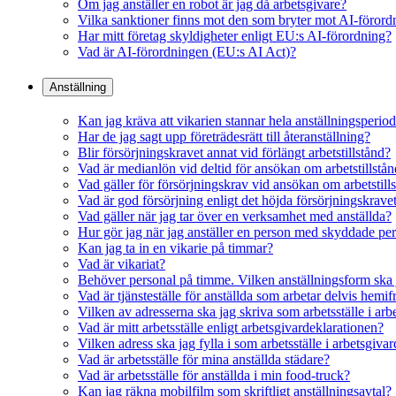
Om jag anställer en robot är jag då arbetsgivare?
Vilka sanktioner finns mot den som bryter mot AI-föror
Har mitt företag skyldigheter enligt EU:s AI-förordning?
Vad är AI-förordningen (EU:s AI Act)?
Anställning
Kan jag kräva att vikarien stannar hela anställningsperio
Har de jag sagt upp företrädesrätt till återanställning?
Blir försörjningskravet annat vid förlängt arbetstillstånd?
Vad är medianlön vid deltid för ansökan om arbetstillstå
Vad gäller för försörjningskrav vid ansökan om arbetstil
Vad är god försörjning enligt det höjda försörjningskrave
Vad gäller när jag tar över en verksamhet med anställda?
Hur gör jag när jag anställer en person med skyddade pe
Kan jag ta in en vikarie på timmar?
Vad är vikariat?
Behöver personal på timme. Vilken anställningsform ska 
Vad är tjänsteställe för anställda som arbetar delvis hemif
Vilken av adresserna ska jag skriva som arbetsställe i ar
Vad är mitt arbetsställe enligt arbetsgivardeklarationen?
Vilken adress ska jag fylla i som arbetsställe i arbetsgiva
Vad är arbetsställe för mina anställda städare?
Vad är arbetsställe för anställda i min food-truck?
Kan jag räkna mobilfilm som skriftligt anställningsavtal?