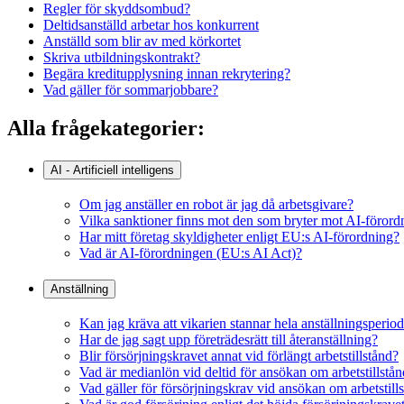
Regler för skyddsombud?
Deltidsanställd arbetar hos konkurrent
Anställd som blir av med körkortet
Skriva utbildningskontrakt?
Begära kreditupplysning innan rekrytering?
Vad gäller för sommarjobbare?
Alla frågekategorier:
AI - Artificiell intelligens
Om jag anställer en robot är jag då arbetsgivare?
Vilka sanktioner finns mot den som bryter mot AI-föror
Har mitt företag skyldigheter enligt EU:s AI-förordning?
Vad är AI-förordningen (EU:s AI Act)?
Anställning
Kan jag kräva att vikarien stannar hela anställningsperio
Har de jag sagt upp företrädesrätt till återanställning?
Blir försörjningskravet annat vid förlängt arbetstillstånd?
Vad är medianlön vid deltid för ansökan om arbetstillstå
Vad gäller för försörjningskrav vid ansökan om arbetstil