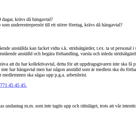
 dagar, krävs då hängavtal?
som underentreprenör till ett större företag, krävs då hängavtal?
e anställda kan facket vidta s.k. stridsåtgärder, t.ex. ta ut personal i st
stående anställd och begära förhandling, varsla och inleda stridsåtgärd
kräva att du har kollektivavtal, detta för att uppdragsgivaren inte ska 
du inte har hängavtal men har någon anställd som är medlem ska du förha
er medlemmen ska sägas upp p.g.a. arbetsbrist.
 0771 45 45 45.
as undantag m.m. som inte tagits upp och rättsläget, trots att vår intent