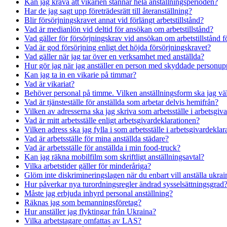
Kan jag kräva att vikarien stannar hela anställningsperioden?
Har de jag sagt upp företrädesrätt till återanställning?
Blir försörjningskravet annat vid förlängt arbetstillstånd?
Vad är medianlön vid deltid för ansökan om arbetstillstånd?
Vad gäller för försörjningskrav vid ansökan om arbetstillstånd
Vad är god försörjning enligt det höjda försörjningskravet?
Vad gäller när jag tar över en verksamhet med anställda?
Hur gör jag när jag anställer en person med skyddade personup
Kan jag ta in en vikarie på timmar?
Vad är vikariat?
Behöver personal på timme. Vilken anställningsform ska jag vä
Vad är tjänsteställe för anställda som arbetar delvis hemifrån?
Vilken av adresserna ska jag skriva som arbetsställe i arbetsgiv
Vad är mitt arbetsställe enligt arbetsgivardeklarationen?
Vilken adress ska jag fylla i som arbetsställe i arbetsgivardekla
Vad är arbetsställe för mina anställda städare?
Vad är arbetsställe för anställda i min food-truck?
Kan jag räkna mobilfilm som skriftligt anställningsavtal?
Vilka arbetstider gäller för minderåriga?
Glöm inte diskrimineringslagen när du enbart vill anställa ukrai
Hur påverkar nya turordningsregler ändrad sysselsättningsgrad
Måste jag erbjuda inhyrd personal anställning?
Räknas jag som bemanningsföretag?
Hur anställer jag flyktingar från Ukraina?
Vilka arbetstagare omfattas av LAS?