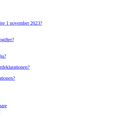
 före 1 november 2023?
pgifter?
lja?
ardeklarationen?
rationen?
nare
?