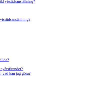
ild visstidsanställning?
 visstidsanställning?
tällda?
 nyårsfirandet?
ag, vad kan jag göra?