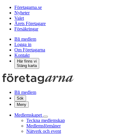
Företagarna.se
Nyheter
Valet
Årets Företagare
Försäkringar
Bli medlem
Logga in
Om Företagarna
Kontakt
Här finns vi
Stäng karta
Bli medlem
Sök
Meny
Medlemskapet
Teckna medlemskap
Medlemsförmåner
Nätverk och event