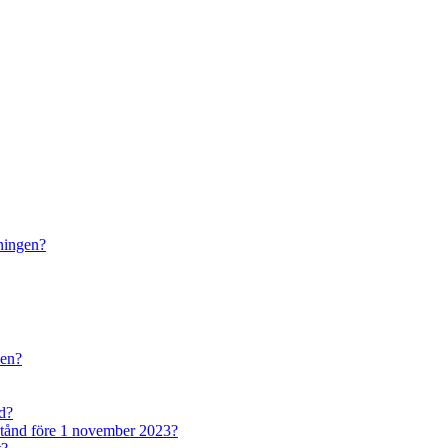
dningen?
den?
nd?
lstånd före 1 november 2023?