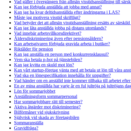
Vad gäller i övergången från allmän visstidsanställning till särsk
Kan jag förbjuda anställda att jobba med annat?
Kan jag ha kvar deltidsanställda efter ändringarna i LAS?
Måste jag motivera visstid skriftligt?
Vad betyder det att allmän visstidsanställning ersätts av särskild
Kan jag låta anställda jobba på distans utomlands?
Vad innebär arbetsvillkorsdirektivet?
Åldersdiskriminering även efter pensionsåldern?
Kan arbetsgivaren förbjuda gravida arbeta i butiker?
Riktålder för pension
Kan jag anställa en person med konkurrensklausul?
Vem ska betala p-bot på tjänstebilen?
Kan jag kvitta en skuld mot lön?
Kan vårt startup-företag vänta med att betala ut lön till våra ans
Vad ska en lönespecifikation innehålla för uppgifter?
Vad händer om en anställd inte kommer tillbaka till arbetet efter
En av mina anställda har varje år en ful jultröja på jultröjans d
Lön för sommarjobbet
Anställningsform sommarpersonal
Har sommarjobbare rätt till semester?
Aktiva åtgärder mot diskriminering?
Bilförmåner vid sjukskrivning
Självrisk vid skada av företagsbilen
Sommaranställa
Gravidfråga?