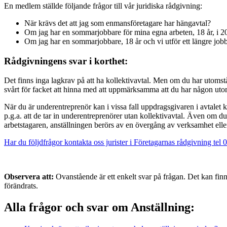
En medlem ställde följande frågor till vår juridiska rådgivning:
När krävs det att jag som enmansföretagare har hängavtal?
Om jag har en sommarjobbare för mina egna arbeten, 18 år, i 20
Om jag har en sommarjobbare, 18 år och vi utför ett längre jobb 
Rådgivningens svar i korthet:
Det finns inga lagkrav på att ha kollektivavtal. Men om du har utomståend
svårt för facket att hinna med att uppmärksamma att du har någon utom
När du är underentreprenör kan i vissa fall uppdragsgivaren i avtalet 
p.g.a. att de tar in underentreprenörer utan kollektivavtal. Även om 
arbetstagaren, anställningen berörs av en övergång av verksamhet ell
Har du följdfrågor kontakta oss jurister i Företagarnas rådgivning tel
Observera att:
Ovanstående är ett enkelt svar på frågan. Det kan finn
förändrats.
Alla frågor och svar om Anställning: