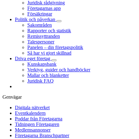
Juridisk rådgivning
Företagarnas app
Försäkringar
Politik och påverkan
Sakområden
Rapporter och statistik
Remissyttranden
Talespersoner
Panelen – din företagspolitik
Så har vi gjort skillnad
Driva eget företag
Kunskapsbank
Verktyg, guider och handböcker
Mallar och blanketter
Juridisk FAQ
Genvägar
Digitala nätverket
Eventkalendern
Poddar från Företagarna
Tidningen Företagaren
Medlemsannonser
Företagarna Branschpartner