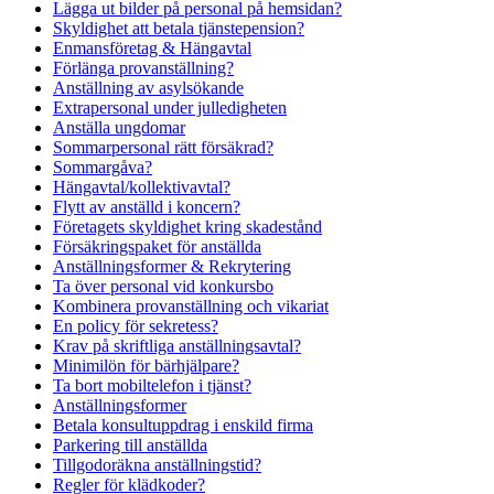
Lägga ut bilder på personal på hemsidan?
Skyldighet att betala tjänstepension?
Enmansföretag & Hängavtal
Förlänga provanställning?
Anställning av asylsökande
Extrapersonal under julledigheten
Anställa ungdomar
Sommarpersonal rätt försäkrad?
Sommargåva?
Hängavtal/kollektivavtal?
Flytt av anställd i koncern?
Företagets skyldighet kring skadestånd
Försäkringspaket för anställda
Anställningsformer & Rekrytering
Ta över personal vid konkursbo
Kombinera provanställning och vikariat
En policy för sekretess?
Krav på skriftliga anställningsavtal?
Minimilön för bärhjälpare?
Ta bort mobiltelefon i tjänst?
Anställningsformer
Betala konsultuppdrag i enskild firma
Parkering till anställda
Tillgodoräkna anställningstid?
Regler för klädkoder?