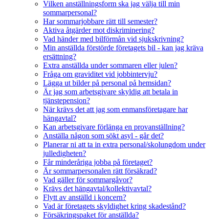
Vilken anställningsform ska jag välja till min
sommarpersonal?
Har sommarjobbare rätt till semester?
Aktiva åtgärder mot diskriminering?
Vad händer med bilförmån vid sjukskrivning?
Min anställda förstörde företagets bil - kan jag kräva
ersättning?
Extra anställda under sommaren eller julen?
Fråga om graviditet vid jobbintervju?
Lägga ut bilder på personal på hemsidan?
Är jag som arbetsgivare skyldig att betala in
tjänstepension?
När krävs det att jag som enmansföretagare har
hängavtal?
Kan arbetsgivare förlänga en provanställning?
Anställa någon som sökt asyl - går det?
Planerar ni att ta in extra personal/skolungdom under
julledigheten?
Får minderåriga jobba på företaget?
Är sommarpersonalen rätt försäkrad?
Vad gäller för sommargåvor?
Krävs det hängavtal/kollektivavtal?
Flytt av anställd i koncern?
Vad är företagets skyldighet kring skadestånd?
Försäkringspaket för anställda?