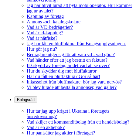
Jag har blivit lurad att byta mobiloperatör. Hur kommer
jag ur avtalet?
Kapning av företag
Annons -och katalogskojare
Vad är VD-bedrägerier?
Vad är id-kapning?
Vad är nätfiske?
Jag har fått en bluffaktura från Bolagsupplysningen.
Hur gör jag nu?
Bedragare utger sig för att vara vd - vad göra?
Vad händer efter att jag bestritt en faktura?
ID-skydd av företag, är det värt att se över?
Hur du skyddar dig mot bluffakturor
Har du fått en bluffaktura? Gör så här!
Inkassohot från bluffmakare, bör jag vara nervös?
Vi blev lurade att beställa annonser, vad gäller?
Bolagsrätt
Hur tar jag upp kriget i Ukraina i företagets
årsredovisning?
Vad skiljer ett kommanditbolag från ett handelsbolag?
Vad är en aktiebok?
Hur pantsätter jag aktier i företaget?