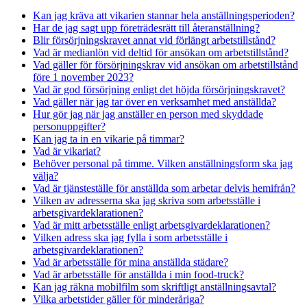
Kan jag kräva att vikarien stannar hela anställningsperioden?
Har de jag sagt upp företrädesrätt till återanställning?
Blir försörjningskravet annat vid förlängt arbetstillstånd?
Vad är medianlön vid deltid för ansökan om arbetstillstånd?
Vad gäller för försörjningskrav vid ansökan om arbetstillstånd
före 1 november 2023?
Vad är god försörjning enligt det höjda försörjningskravet?
Vad gäller när jag tar över en verksamhet med anställda?
Hur gör jag när jag anställer en person med skyddade
personuppgifter?
Kan jag ta in en vikarie på timmar?
Vad är vikariat?
Behöver personal på timme. Vilken anställningsform ska jag
välja?
Vad är tjänsteställe för anställda som arbetar delvis hemifrån?
Vilken av adresserna ska jag skriva som arbetsställe i
arbetsgivardeklarationen?
Vad är mitt arbetsställe enligt arbetsgivardeklarationen?
Vilken adress ska jag fylla i som arbetsställe i
arbetsgivardeklarationen?
Vad är arbetsställe för mina anställda städare?
Vad är arbetsställe för anställda i min food-truck?
Kan jag räkna mobilfilm som skriftligt anställningsavtal?
Vilka arbetstider gäller för minderåriga?