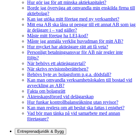
Hur gör jag för att minska aktiekapitalet?
Borde jag överväga att omvandla min enskilda firma till
aktiebolag?
Kan jag utöka mitt företag med ny verksamhet?
Mitt ena AB ska låna ut pengar till ett annat AB som jag
är delägare i – vad gäller?
Måste mitt företag ha LEI-kod?
Måste jag anmäla verklig huvudman för mitt AB?
Hur mycket har aktieägare rätt att få veta?
Personligt betalningsansvar för AB när regler inte
följts?
När behövs ett aktieägaravtal?
När skrivs revisionsberättelsen?
Behövs byte av bolagsform p.g.a. dödsfall?
Kan man omvandla verksamhetslokalen till bostad vid
avveckling av AB?
Fakta om bolagsrätt
Äktenskapsförord vid delägarskap
Hur funkar kontrollbalansräkning utan revisor?
Kan man reglera om att beslut ska fattas i enighet?
Vad bör man tänka på vid samarbete med annan
företagare?
Entreprenadjuridik & Bygg