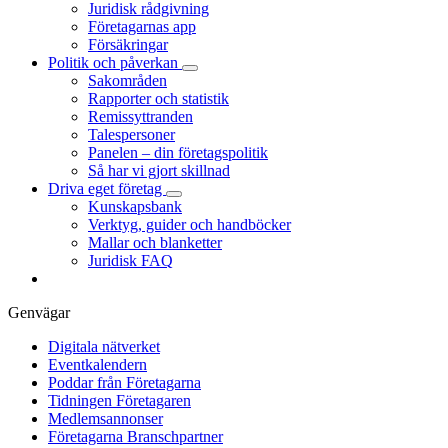
Juridisk rådgivning
Företagarnas app
Försäkringar
Politik och påverkan
Sakområden
Rapporter och statistik
Remissyttranden
Talespersoner
Panelen – din företagspolitik
Så har vi gjort skillnad
Driva eget företag
Kunskapsbank
Verktyg, guider och handböcker
Mallar och blanketter
Juridisk FAQ
Genvägar
Digitala nätverket
Eventkalendern
Poddar från Företagarna
Tidningen Företagaren
Medlemsannonser
Företagarna Branschpartner