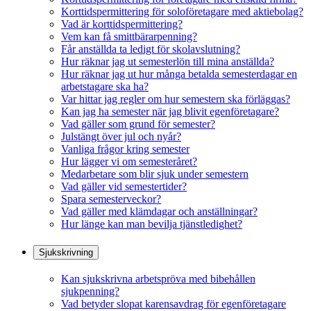
Korttidspermittering för soloföretagare med aktiebolag?
Vad är korttidspermittering?
Vem kan få smittbärarpenning?
Får anställda ta ledigt för skolavslutning?
Hur räknar jag ut semesterlön till mina anställda?
Hur räknar jag ut hur många betalda semesterdagar en
arbetstagare ska ha?
Var hittar jag regler om hur semestern ska förläggas?
Kan jag ha semester när jag blivit egenföretagare?
Vad gäller som grund för semester?
Julstängt över jul och nyår?
Vanliga frågor kring semester
Hur lägger vi om semesteråret?
Medarbetare som blir sjuk under semestern
Vad gäller vid semestertider?
Spara semesterveckor?
Vad gäller med klämdagar och anställningar?
Hur länge kan man bevilja tjänstledighet?
Sjukskrivning
Kan sjukskrivna arbetspröva med bibehållen
sjukpenning?
Vad betyder slopat karensavdrag för egenföretagare