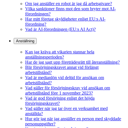
Om jag anställer en robot är jag då arbetsgivare?
Vilka sanktioner finns mot den som bryter mot AI-
förordningen?
Har mitt företag skyldigheter enligt EU:s AI-
förordning?
Vad är AI-förordningen (EU:s AI Act)?
Anställning
Kan jag kräva att vikarien stannar hela
anställningsperioden?
Har de jag sagt upp företrädesrätt till återanställning?
Blir försörjningskravet annat vid förlängt
arbetstillstånd?
Vad är medianlön vid deltid för ansökan om
arbetstillstånd?
Vad gäller för försörjningskrav vid ansökan om
arbetstillstånd före 1 november 2023?
Vad är god försörjning enligt det höjda
försörjningskravet?
Vad gäller när jag tar över en verksamhet med
anställda?
Hur gör jag när jag anställer en person med skyddade
personuppgifter?