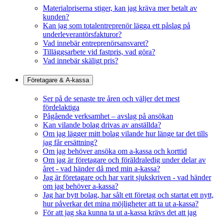
Materialpriserna stiger, kan jag kräva mer betalt av
kunden?
Kan jag som totalentreprenör lägga ett påslag på
underleverantörsfakturor?
Vad innebär entreprenörsansvaret?
Tilläggsarbete vid fastpris, vad göra?
Vad innebär skäligt pris?
Företagare & A-kassa
Ser på de senaste tre åren och väljer det mest
fördelaktiga
Pågående verksamhet – avslag på ansökan
Kan vilande bolag drivas av anställda?
Om jag lägger mitt bolag vilande hur länge tar det tills
jag får ersättning?
Om jag behöver ansöka om a-kassa och korttid
Om jag är företagare och föräldraledig under delar av
året - vad händer då med min a-kassa?
Jag är företagare och har varit sjukskriven - vad händer
om jag behöver a-kassa?
Jag har bytt bolag, har sålt ett företag och startat ett nytt,
hur påverkar det mina möjligheter att ta ut a-kassa?
För att jag ska kunna ta ut a-kassa krävs det att jag