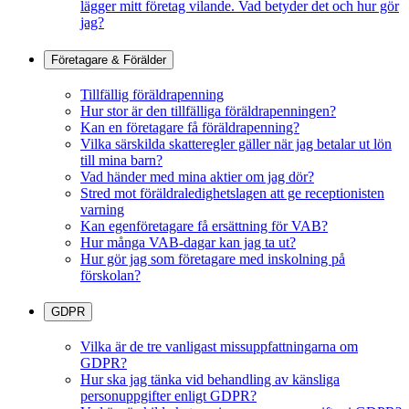
lägger mitt företag vilande. Vad betyder det och hur gör
jag?
Företagare & Förälder
Tillfällig föräldrapenning
Hur stor är den tillfälliga föräldrapenningen?
Kan en företagare få föräldrapenning?
Vilka särskilda skatteregler gäller när jag betalar ut lön
till mina barn?
Vad händer med mina aktier om jag dör?
Stred mot föräldraledighetslagen att ge receptionisten
varning
Kan egenföretagare få ersättning för VAB?
Hur många VAB-dagar kan jag ta ut?
Hur gör jag som företagare med inskolning på
förskolan?
GDPR
Vilka är de tre vanligast missuppfattningarna om
GDPR?
Hur ska jag tänka vid behandling av känsliga
personuppgifter enligt GDPR?