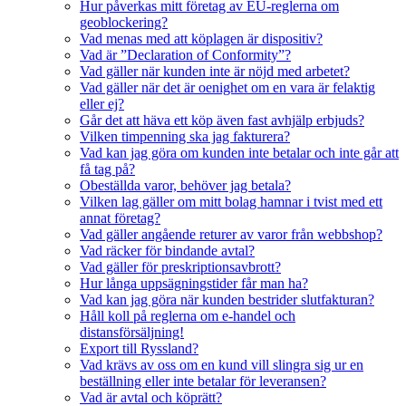
Hur påverkas mitt företag av EU-reglerna om
geoblockering?
Vad menas med att köplagen är dispositiv?
Vad är ”Declaration of Conformity”?
Vad gäller när kunden inte är nöjd med arbetet?
Vad gäller när det är oenighet om en vara är felaktig
eller ej?
Går det att häva ett köp även fast avhjälp erbjuds?
Vilken timpenning ska jag fakturera?
Vad kan jag göra om kunden inte betalar och inte går att
få tag på?
Obeställda varor, behöver jag betala?
Vilken lag gäller om mitt bolag hamnar i tvist med ett
annat företag?
Vad gäller angående returer av varor från webbshop?
Vad räcker för bindande avtal?
Vad gäller för preskriptionsavbrott?
Hur långa uppsägningstider får man ha?
Vad kan jag göra när kunden bestrider slutfakturan?
Håll koll på reglerna om e-handel och
distansförsäljning!
Export till Ryssland?
Vad krävs av oss om en kund vill slingra sig ur en
beställning eller inte betalar för leveransen?
Vad är avtal och köprätt?