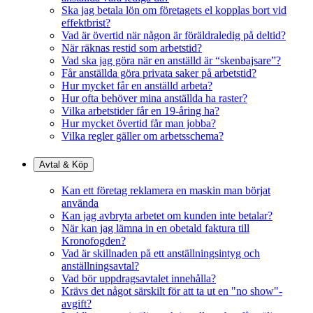
Ska jag betala lön om företagets el kopplas bort vid
effektbrist?
Vad är övertid när någon är föräldraledig på deltid?
När räknas restid som arbetstid?
Vad ska jag göra när en anställd är “skenbajsare”?
Får anställda göra privata saker på arbetstid?
Hur mycket får en anställd arbeta?
Hur ofta behöver mina anställda ha raster?
Vilka arbetstider får en 19-åring ha?
Hur mycket övertid får man jobba?
Vilka regler gäller om arbetsschema?
Avtal & Köp
Kan ett företag reklamera en maskin man börjat
använda
Kan jag avbryta arbetet om kunden inte betalar?
När kan jag lämna in en obetald faktura till
Kronofogden?
Vad är skillnaden på ett anställningsintyg och
anställningsavtal?
Vad bör uppdragsavtalet innehålla?
Krävs det något särskilt för att ta ut en "no show"-
avgift?