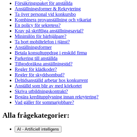
Försäkringspaket för anställda
Anställningsformer & Rekrytering
Ta över personal vid konkursbo
Kombinera provanställning och vikariat
En policy för sekretess?
Krav på skriftliga anställningsavtal?
Minimilön för bärhjälpare?
Ta bort mobiltelefon i tjänst?
Anställningsformer
Betala konsultuppdrag i enskild firma
Parkering till anställda
Tillgodoräkna anställningstid?
Regler för klädkoder?
Regler för skyddsombud?
Deltidsanställd arbetar hos konkurrent
Anställd som blir av med körkortet
Skriva utbildningskontrakt?
Begära kreditupplysning innan rekrytering?
Vad gäller för sommarjobbare?
Alla frågekategorier:
AI - Artificiell intelligens