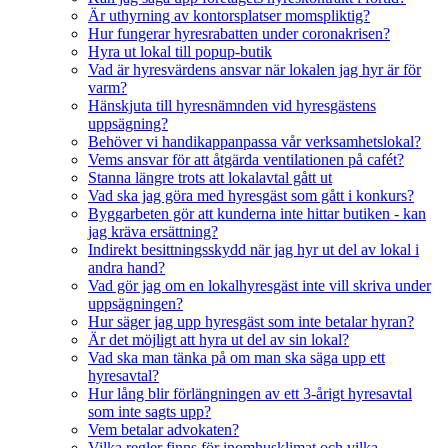
Är uthyrning av kontorsplatser momspliktig?
Hur fungerar hyresrabatten under coronakrisen?
Hyra ut lokal till popup-butik
Vad är hyresvärdens ansvar när lokalen jag hyr är för
varm?
Hänskjuta till hyresnämnden vid hyresgästens
uppsägning?
Behöver vi handikappanpassa vår verksamhetslokal?
Vems ansvar för att åtgärda ventilationen på cafét?
Stanna längre trots att lokalavtal gått ut
Vad ska jag göra med hyresgäst som gått i konkurs?
Byggarbeten gör att kunderna inte hittar butiken - kan
jag kräva ersättning?
Indirekt besittningsskydd när jag hyr ut del av lokal i
andra hand?
Vad gör jag om en lokalhyresgäst inte vill skriva under
uppsägningen?
Hur säger jag upp hyresgäst som inte betalar hyran?
Är det möjligt att hyra ut del av sin lokal?
Vad ska man tänka på om man ska säga upp ett
hyresavtal?
Hur lång blir förlängningen av ett 3-årigt hyresavtal
som inte sagts upp?
Vem betalar advokaten?
Vilka regler finns för inomhusklimat och vilka