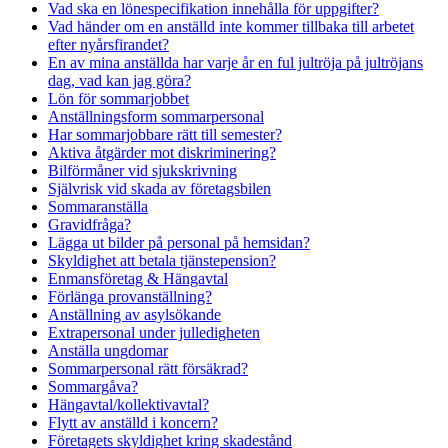
Vad ska en lönespecifikation innehålla för uppgifter?
Vad händer om en anställd inte kommer tillbaka till arbetet
efter nyårsfirandet?
En av mina anställda har varje år en ful jultröja på jultröjans
dag, vad kan jag göra?
Lön för sommarjobbet
Anställningsform sommarpersonal
Har sommarjobbare rätt till semester?
Aktiva åtgärder mot diskriminering?
Bilförmåner vid sjukskrivning
Självrisk vid skada av företagsbilen
Sommaranställa
Gravidfråga?
Lägga ut bilder på personal på hemsidan?
Skyldighet att betala tjänstepension?
Enmansföretag & Hängavtal
Förlänga provanställning?
Anställning av asylsökande
Extrapersonal under julledigheten
Anställa ungdomar
Sommarpersonal rätt försäkrad?
Sommargåva?
Hängavtal/kollektivavtal?
Flytt av anställd i koncern?
Företagets skyldighet kring skadestånd