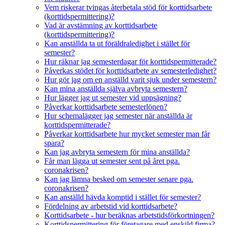
Vem riskerar tvingas återbetala stöd för korttidsarbete
(korttidspermittering)?
Vad är avstämning av korttidsarbete
(korttidspermittering)?
Kan anställda ta ut föräldraledighet i stället för
semester?
Hur räknar jag semesterdagar för korttidspermitterade?
Påverkas stödet för korttidsarbete av semesterledighet?
Hur gör jag om en anställd varit sjuk under semestern?
Kan mina anställda själva avbryta semestern?
Hur lägger jag ut semester vid uppsägning?
Påverkar korttidsarbete semesterlönen?
Hur schemalägger jag semester när anställda är
korttidspermitterade?
Påverkar korttidsarbete hur mycket semester man får
spara?
Kan jag avbryta semestern för mina anställda?
Får man lägga ut semester sent på året pga.
coronakrisen?
Kan jag lämna besked om semester senare pga.
coronakrisen?
Kan anställd hävda komptid i stället för semester?
Fördelning av arbetstid vid korttidsarbete?
Korttidsarbete - hur beräknas arbetstidsförkortningen?
Korttidspermittering för företagare med enskild firma?