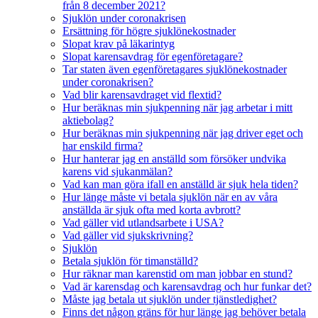
från 8 december 2021?
Sjuklön under coronakrisen
Ersättning för högre sjuklönekostnader
Slopat krav på läkarintyg
Slopat karensavdrag för egenföretagare?
Tar staten även egenföretagares sjuklönekostnader
under coronakrisen?
Vad blir karensavdraget vid flextid?
Hur beräknas min sjukpenning när jag arbetar i mitt
aktiebolag?
Hur beräknas min sjukpenning när jag driver eget och
har enskild firma?
Hur hanterar jag en anställd som försöker undvika
karens vid sjukanmälan?
Vad kan man göra ifall en anställd är sjuk hela tiden?
Hur länge måste vi betala sjuklön när en av våra
anställda är sjuk ofta med korta avbrott?
Vad gäller vid utlandsarbete i USA?
Vad gäller vid sjukskrivning?
Sjuklön
Betala sjuklön för timanställd?
Hur räknar man karenstid om man jobbar en stund?
Vad är karensdag och karensavdrag och hur funkar det?
Måste jag betala ut sjuklön under tjänstledighet?
Finns det någon gräns för hur länge jag behöver betala