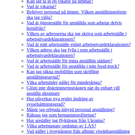
Kan jag ta in en vikarie på timmar?
Vad är vikariat?
Behöver personal på timme. Vilken anställningsform
ska jag välja?
Vad är tjänsteställe för anställda som arbetar delvis
hemifrån?
Vilken av adresserna ska jag skriva som arbetsställe i
arbetsgivardeklarationen?
Vad är mitt arbetsställe enligt arbetsgivardeklarationen?
Vilken adress ska jag fylla i som arbetsställe i
arbetsgivardeklarationen?
Vad är arbetsställe för mina anställda städare?
Vad är arbetsställe för anställda i min food-truck?
Kan jag räkna mobilfilm som skriftligt
anställningsavtal?
Vilka arbetstider gäller för minderåriga?
Glöm inte diskrimineringslagen när du enbart vill
anställa ukrainare
Hur påverkar nya regler ändring av
sysselsättningsgrad?
Måste jag erbjuda inhyrd personal anställning?
Räknas jag som bemanningsföretag?
Hur anställer jag flyktingar från Ukraina?
Vilka arbetstagare omfattas av LAS?
Vad gäller i övergången från allmän visstidsanställning