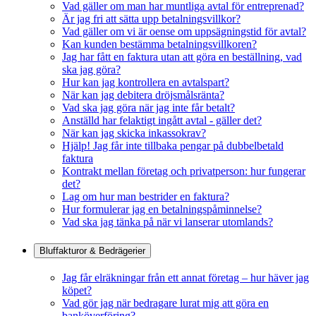
Vad gäller om man har muntliga avtal för entreprenad?
Är jag fri att sätta upp betalningsvillkor?
Vad gäller om vi är oense om uppsägningstid för avtal?
Kan kunden bestämma betalningsvillkoren?
Jag har fått en faktura utan att göra en beställning, vad
ska jag göra?
Hur kan jag kontrollera en avtalspart?
När kan jag debitera dröjsmålsränta?
Vad ska jag göra när jag inte får betalt?
Anställd har felaktigt ingått avtal - gäller det?
När kan jag skicka inkassokrav?
Hjälp! Jag får inte tillbaka pengar på dubbelbetald
faktura
Kontrakt mellan företag och privatperson: hur fungerar
det?
Lag om hur man bestrider en faktura?
Hur formulerar jag en betalningspåminnelse?
Vad ska jag tänka på när vi lanserar utomlands?
Bluffakturor & Bedrägerier
Jag får elräkningar från ett annat företag – hur häver jag
köpet?
Vad gör jag när bedragare lurat mig att göra en
banköverföring?