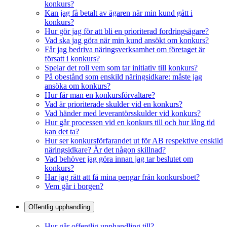
konkurs?
Kan jag få betalt av ägaren när min kund gått i
konkurs?
Hur gör jag för att bli en prioriterad fordringsägare?
Vad ska jag göra när min kund ansökt om konkurs?
Får jag bedriva näringsverksamhet om företaget är
försatt i konkurs?
Spelar det roll vem som tar initiativ till konkurs?
På obestånd som enskild näringsidkare: måste jag
ansöka om konkurs?
Hur får man en konkursförvaltare?
Vad är prioriterade skulder vid en konkurs?
Vad händer med leverantörsskulder vid konkurs?
Hur går processen vid en konkurs till och hur lång tid
kan det ta?
Hur ser konkursförfarandet ut för AB respektive enskild
näringsidkare? Är det någon skillnad?
Vad behöver jag göra innan jag tar beslutet om
konkurs?
Har jag rätt att få mina pengar från konkursboet?
Vem går i borgen?
Offentlig upphandling
Hur går offentlig upphandling till?