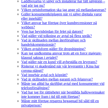
Laddboxarna vi säljer och installerar har fått säljstopp –
vad gör jag nu?
Vilken prisinformation ska jag ange på mellandagsrean?
Gäller konsumentköplagen när vi säljer digitala varor
eller innehåll?
Vilket ansvar har företag över kundrecensioner på
webben?
Vem har bevisbördan för felet på datorn?
Vad gäller vid tolkning av avtal på flera språk?
Vad är skillnaden mellan återförsäljare och
handelskommissionär?
Vilken avtalsform gäller för dropshipping?
Kan jag undkomma ansvar trots att en force majeure-
klausul saknas i avtalet?
Vad gäller när en kund vill avbeställa en leverans?
Riskerar vi skadestånd när vår leverantör i Kina har
corona-stängt?
Vad innebär avtal och köprätt?
Vad är skillnaden mellan garanti och felansvar?
Måste jag alltid ha skriftligt avtal med konsumenter vid
telefonförsäljning?
Vad har jag för rättigheter när beställda halloweensaker
inte kommer fram i tid till mitt företag?
Måste mitt företag reparera begagnad bil såld till en
privatperson?