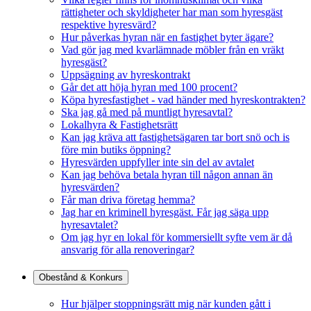
rättigheter och skyldigheter har man som hyresgäst
respektive hyresvärd?
Hur påverkas hyran när en fastighet byter ägare?
Vad gör jag med kvarlämnade möbler från en vräkt
hyresgäst?
Uppsägning av hyreskontrakt
Går det att höja hyran med 100 procent?
Köpa hyresfastighet - vad händer med hyreskontrakten?
Ska jag gå med på muntligt hyresavtal?
Lokalhyra & Fastighetsrätt
Kan jag kräva att fastighetsägaren tar bort snö och is
före min butiks öppning?
Hyresvärden uppfyller inte sin del av avtalet
Kan jag behöva betala hyran till någon annan än
hyresvärden?
Får man driva företag hemma?
Jag har en kriminell hyresgäst. Får jag säga upp
hyresavtalet?
Om jag hyr en lokal för kommersiellt syfte vem är då
ansvarig för alla renoveringar?
Obestånd & Konkurs
Hur hjälper stoppningsrätt mig när kunden gått i