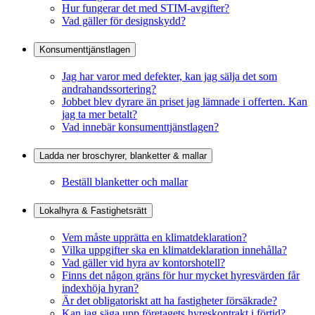
Hur fungerar det med STIM-avgifter?
Vad gäller för designskydd?
Konsumenttjänstlagen
Jag har varor med defekter, kan jag sälja det som
andrahandssortering?
Jobbet blev dyrare än priset jag lämnade i offerten. Kan
jag ta mer betalt?
Vad innebär konsumenttjänstlagen?
Ladda ner broschyrer, blanketter & mallar
Beställ blanketter och mallar
Lokalhyra & Fastighetsrätt
Vem måste upprätta en klimatdeklaration?
Vilka uppgifter ska en klimatdeklaration innehålla?
Vad gäller vid hyra av kontorshotell?
Finns det någon gräns för hur mycket hyresvärden får
indexhöja hyran?
Är det obligatoriskt att ha fastigheter försäkrade?
Kan jag säga upp företagets hyreskontrakt i förtid?