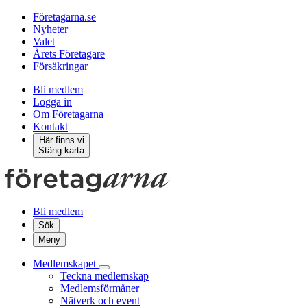
Företagarna.se
Nyheter
Valet
Årets Företagare
Försäkringar
Bli medlem
Logga in
Om Företagarna
Kontakt
Här finns vi
Stäng karta
Bli medlem
Sök
Meny
Medlemskapet
Teckna medlemskap
Medlemsförmåner
Nätverk och event