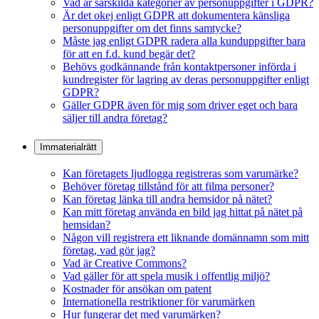
Vad är särskilda kategorier av personuppgifter i GDPR?
Är det okej enligt GDPR att dokumentera känsliga
personuppgifter om det finns samtycke?
Måste jag enligt GDPR radera alla kunduppgifter bara
för att en f.d. kund begär det?
Behövs godkännande från kontaktpersoner införda i
kundregister för lagring av deras personuppgifter enligt
GDPR?
Gäller GDPR även för mig som driver eget och bara
säljer till andra företag?
Immaterialrätt
Kan företagets ljudlogga registreras som varumärke?
Behöver företag tillstånd för att filma personer?
Kan företag länka till andra hemsidor på nätet?
Kan mitt företag använda en bild jag hittat på nätet på
hemsidan?
Någon vill registrera ett liknande domännamn som mitt
företag, vad gör jag?
Vad är Creative Commons?
Vad gäller för att spela musik i offentlig miljö?
Kostnader för ansökan om patent
Internationella restriktioner för varumärken
Hur fungerar det med varumärken?