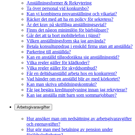
Anställningsformer & Rekrytering
Ta över personal vid konkursbo?
Kan vi kombinera provanställning och vikariat?
Räcker det med att ha en policy för sekretess?
Är det krav på skriftliga anställningsavtal?
Finns det någon minimilön för bärhjälpare?
Går det att ta bort mobiltelefon i tjänst?
Vilken anställningsform ska jag använda?
Betala konsultuppdrag i enskild firma utan att anställda?
Parkering till anställda?
Kan en anställd tillgodoräkna sig anställningstid?
Vilka regler gäller för klädkoder?
Vilka regler gäller för skyddsombud?
Får en deltidsanställd arbeta hos en konkurrent?
Vad händer om en anställd blir av med körkortet?
Kan man skriva utbildningskontrakt?
Får jag begära kreditupplysning innan jag rekryterar?
Kan jag anställa mitt barn som sommarjobbare?
Arbetsgivaravgifter
Hur ansöker man om nedsättning av arbetsgivaravgifter
och egenavgifter?
Hur gör man med betalning av pension under
föräldraledigheten?