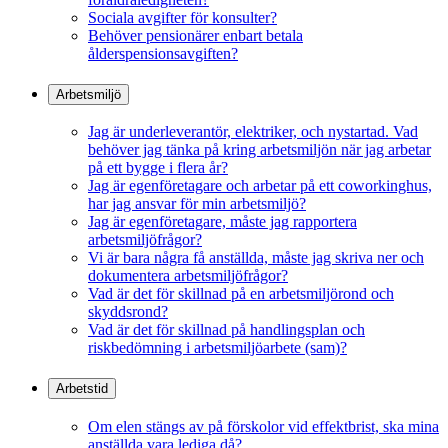
Sociala avgifter för konsulter?
Behöver pensionärer enbart betala
ålderspensionsavgiften?
Arbetsmiljö
Jag är underleverantör, elektriker, och nystartad. Vad
behöver jag tänka på kring arbetsmiljön när jag arbetar
på ett bygge i flera år?
Jag är egenföretagare och arbetar på ett coworkinghus,
har jag ansvar för min arbetsmiljö?
Jag är egenföretagare, måste jag rapportera
arbetsmiljöfrågor?
Vi är bara några få anställda, måste jag skriva ner och
dokumentera arbetsmiljöfrågor?
Vad är det för skillnad på en arbetsmiljörond och
skyddsrond?
Vad är det för skillnad på handlingsplan och
riskbedömning i arbetsmiljöarbete (sam)?
Arbetstid
Om elen stängs av på förskolor vid effektbrist, ska mina
anställda vara lediga då?