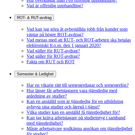
Hur överklagar man i en offentlig upphandling?
Vad är offentlig upphandling?
ROT- & RUT-avdrag
Vad kan jag göra åt avbeställda jobb från kunder som
väntar på högre ROT-avdrag?
Vad menas med att RUT- och ROT-arbeten ska betalas
elektroniskt fr.o.m. den 1 januari 2020?
Vad gäller för RUT-avdrag?
Vad gäller för ROT-avdrag?
Fakta om RUT och ROT
Semester & Ledighet
Har en vikarie rätt till semesterdagar och semesterlön?
Hur länge får arbetstagaren vara tjänstledig med
anledning av studier?
Kan en anställd som är tjänstledig för en utbildning
avbryta sina studier och återgå i tjänst?
Vilka studier kan en anställd få tjänstledighet för?
Kan jag kräva arbetstagare på studieintyg i samband
med tjänstledighet?
Måste arbetsgivare godkänna ansökan om tjänstledighet
för studier?