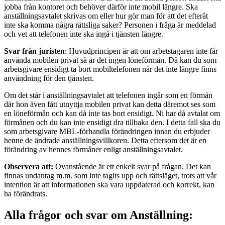
jobba från kontoret och behöver därför inte mobil längre. Ska
anställningsavtalet skrivas om eller hur gör man för att det efteråt
inte ska komma några rättsliga saker? Personen i fråga är meddelad
och vet att telefonen inte ska ingå i tjänsten längre.
Svar från juristen
:
Huvudprincipen är att om arbetstagaren inte får
använda mobilen privat så är det ingen löneförmån. D
å kan du
som
arbetsgivare ensidigt ta bort mobiltelefonen när det inte längre finns
användning för den tjänsten.
Om det står i anställningsavtalet att telefonen ingår som en förmån
där hon även fått utnyttja mobilen privat kan detta däremot ses som
en löneförmån och kan då inte tas bort ensidigt. Ni har då avtalat om
förmånen och du kan inte ensidigt dra tillbaka den. I detta fall ska du
som arbetsgivare MBL-förhandla förändringen innan du erbjuder
henne de ändrade anställningsvillkoren. Detta eftersom det är en
f
örändring av he
nnes förmåner enligt anställningsavtalet.
Observera att:
Ovanstående är ett enkelt svar på frågan. Det kan
finnas undantag m.m. som inte tagits upp och rättsläget, trots att vår
intention är att informationen ska vara uppdaterad och korrekt, kan
ha förändrats.
Alla frågor och svar om Anställning: