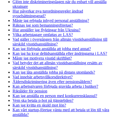
Glöm inte diskrimineringslagen när du enbart vill anställa
ukrainare
Hur påverkar nya turordningsregler ändrad
sysselsättningsgrad?
Måste jag erbjuda inhyrd personal anställning?
Räknas jag som bemanningsföretag?
Hur anställer jag flyktingar från Ukraina?
Vilka arbetstagare omfattas av LAS?
Vad gäller i övergången från allmän visstidsanställning till
särskild visstidsanställning?
Kan jag förbjuda anställda att jobba med annat?
Kan jag ha kvar deltidsanställda efter ändringarna i LAS?
Måste jag motivera visstid skriftligt?
Vad betyder det att allmän visstidsanställning ersätts av
särskild visstidsanställning?
Kan jag låta anställda jobba på distans utomlands?
Vad innebär arbetsvillkorsdirektivet?
Åldersdiskriminering även efter pensionsåldern?
Kan arbetsgivaren förbjuda gravida arbeta i butiker?
Riktålder för pension
Kan jag anställa en person med konkurrensklausul?
Vem ska betala p-bot på tjänstebilen?
Kan jag kvitta en skuld mot lön?
Kan vårt startup-företag vänta med att betala ut lön till våra
anställda?