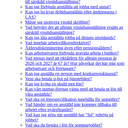
till särskild visstidsanställning?
Kan jag förbjuda anställda att jobba med annat?
Kan jag ha kvar deltidsanställda efter ändringarna i
LAS?
Måste jag motivera visstid skriftligt?
Vad betyder det att allmän visstidsanställning ersätts av
särskild visstidsanställning?
Kan jag låta anställda jobba på distans utomlands?
Vad innebär arbetsvillkorsdirektivet?
Åldersdiskriminering även efter pensionsåldern?
Kan arbetsgivaren förbjuda gravida arbeta i butiker?
Vad menas med att riktåldern för allmän pension år
2026 och 2027 är 67 år? Hur påverkar det här mig som
arbetsgivare och företagare?
Kan jag anställa en person med konkurrensklausul?
Vem ska betala p-bot på tjänstebilen?
Kan jag kvitta en skuld mot lön?
Kan vårt startup-företag vänta med att betala ut lön till
våra anställda?
Vad ska en lönespecifikation innehålla för uppgifter?
Vad händer om en anställd inte kommer tillbaka till
arbetet efter nyårsfirandet?
Vad kan jag göra när anställd har "ful" jultröja på
jobbet?
Vad ska du begära i lön för sommarjobbet?