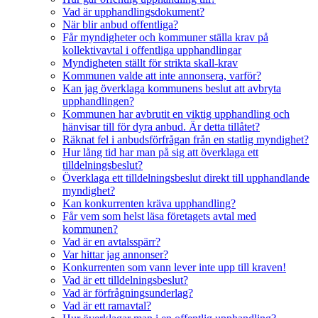
Vad är upphandlingsdokument?
När blir anbud offentliga?
Får myndigheter och kommuner ställa krav på
kollektivavtal i offentliga upphandlingar
Myndigheten ställt för strikta skall-krav
Kommunen valde att inte annonsera, varför?
Kan jag överklaga kommunens beslut att avbryta
upphandlingen?
Kommunen har avbrutit en viktig upphandling och
hänvisar till för dyra anbud. Är detta tillåtet?
Räknat fel i anbudsförfrågan från en statlig myndighet?
Hur lång tid har man på sig att överklaga ett
tilldelningsbeslut?
Överklaga ett tilldelningsbeslut direkt till upphandlande
myndighet?
Kan konkurrenten kräva upphandling?
Får vem som helst läsa företagets avtal med
kommunen?
Vad är en avtalsspärr?
Var hittar jag annonser?
Konkurrenten som vann lever inte upp till kraven!
Vad är ett tilldelningsbeslut?
Vad är förfrågningsunderlag?
Vad är ett ramavtal?