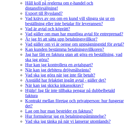
Håll koll på reglerna om e-handel och
distansförsäljning!
Export till Ryssland?
Vad krävs av oss om en kund vill slingra sig ur en
beställning eller inte betalar för leveransen?
Vad är avtal och köprätt?
Vad gäller om man har muntliga avtal för entreprenad?
Är jag fri att sätta upp betalningsvillkor?
Vad gäller om vi är oense om uppsägningstid för avtal?
Kan kunden bestämma betalningsvillkoren?
Jag har fått en faktura utan att göra en beställning, vad
ska jag göra?
Hur kan jag kontrollera en avtalspart?
När kan jag debitera dröjsmålsränta?
Vad ska jag göra när jag inte får betalt?
Anställd har felaktigt ingått avtal - gäller det?
När kan jag skicka inkassokrav?
Hjälp! Jag får inte tillbaka pengar på dubbelbetald
faktura
Kontrakt mellan företag och privatperson: hur fungerar
det?
Lag om hur man bestrider en faktura?
Hur formulerar jag en betalningspåminnelse?
Vad ska jag tänka på när vi lanserar utomlands?