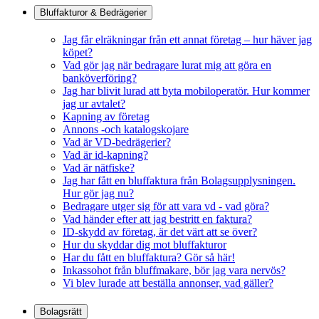
Bluffakturor & Bedrägerier
Jag får elräkningar från ett annat företag – hur häver jag
köpet?
Vad gör jag när bedragare lurat mig att göra en
banköverföring?
Jag har blivit lurad att byta mobiloperatör. Hur kommer
jag ur avtalet?
Kapning av företag
Annons -och katalogskojare
Vad är VD-bedrägerier?
Vad är id-kapning?
Vad är nätfiske?
Jag har fått en bluffaktura från Bolagsupplysningen.
Hur gör jag nu?
Bedragare utger sig för att vara vd - vad göra?
Vad händer efter att jag bestritt en faktura?
ID-skydd av företag, är det värt att se över?
Hur du skyddar dig mot bluffakturor
Har du fått en bluffaktura? Gör så här!
Inkassohot från bluffmakare, bör jag vara nervös?
Vi blev lurade att beställa annonser, vad gäller?
Bolagsrätt