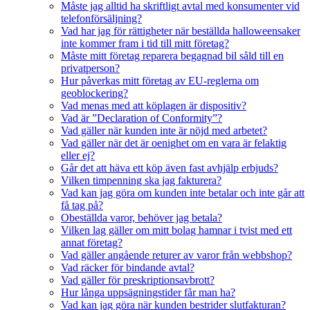
Måste jag alltid ha skriftligt avtal med konsumenter vid
telefonförsäljning?
Vad har jag för rättigheter när beställda halloweensaker
inte kommer fram i tid till mitt företag?
Måste mitt företag reparera begagnad bil såld till en
privatperson?
Hur påverkas mitt företag av EU-reglerna om
geoblockering?
Vad menas med att köplagen är dispositiv?
Vad är ”Declaration of Conformity”?
Vad gäller när kunden inte är nöjd med arbetet?
Vad gäller när det är oenighet om en vara är felaktig
eller ej?
Går det att häva ett köp även fast avhjälp erbjuds?
Vilken timpenning ska jag fakturera?
Vad kan jag göra om kunden inte betalar och inte går att
få tag på?
Obeställda varor, behöver jag betala?
Vilken lag gäller om mitt bolag hamnar i tvist med ett
annat företag?
Vad gäller angående returer av varor från webbshop?
Vad räcker för bindande avtal?
Vad gäller för preskriptionsavbrott?
Hur långa uppsägningstider får man ha?
Vad kan jag göra när kunden bestrider slutfakturan?