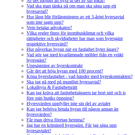
Är det möjligt att hyra ut del av sin lokal?
Vad ska man tänka på om man ska säga upp ett
hyresavtal?
Hur lång blir förlängningen av ett 3-årigt hyresavtal
som inte sagts upp?
Vem betalar advokaten?
Vilka regler finns för inomhusklimat och vilka
rättigheter och skyldigheter har man som hyresgäst
respektive hyresvärd?
Hur påverkas hyran när en fastighet byter ägare?
Vad gör jag med kvarlämnade möbler från en vräkt
hyresgäst?
Uppsägning av hyreskontrakt
Går det att höja hyran med 100 procent?
Köpa hyresfastighet - vad händer med hyreskontrakten?
Ska jag gå med på muntligt hyresavtal?
Lokalhyra & Fastighetsrätt
Kan jag kräva att fastighetsägaren tar bort snö och is
före min butiks öppning?
Hyresvärden uppfyller inte sin del av avtalet
Kan jag behöva betala hyran till någon annan än
hyresvärden?
Får man driva företag hemma?
Jag har en kriminell hyresgäst. Får jag säga upp
hyresavtalet?