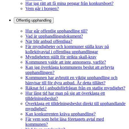
Har jag rätt att få mina pengar från konkursboet?
Vem går i borgen?
Offentlig upphandling
Hur går offentlig upphandling till?
Vad är upphandlingsdokument?
När blir anbud offentliga?
Får myndigheter och kommuner ställa krav på
kollektivavtal i offentliga upphandlingar
Myndigheten ställt för strikta skall-krav
Kommunen valde att inte annonsera, varför?
Kan jag överklaga kommunens beslut att avbryta
upphandlingen?
Kommunen har avbrutit en viktig upphandling och
hänvisar till för dyra anbud. Är detta tillåtet?
Räknat fel i anbudsförfrågan från en statlig myndighet?
Hur lång tid har man på sig att överklaga ett
tilldelningsbeslut?
Överklaga ett tilldelningsbeslut direkt till upphandlande
myndighet?
Kan konkurrenten kräva upphandling?
Får vem som helst läsa företagets avtal med
kommunen?