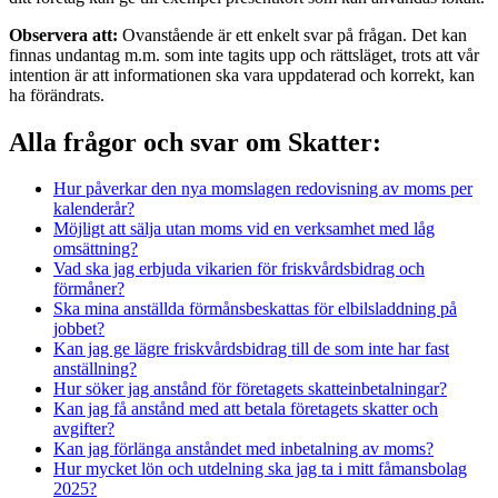
Observera att:
Ovanstående är ett enkelt svar på frågan. Det kan
finnas undantag m.m. som inte tagits upp och rättsläget, trots att vår
intention är att informationen ska vara uppdaterad och korrekt, kan
ha förändrats.
Alla frågor och svar om Skatter:
Hur påverkar den nya momslagen redovisning av moms per
kalenderår?
Möjligt att sälja utan moms vid en verksamhet med låg
omsättning?
Vad ska jag erbjuda vikarien för friskvårdsbidrag och
förmåner?
Ska mina anställda förmånsbeskattas för elbilsladdning på
jobbet?
Kan jag ge lägre friskvårdsbidrag till de som inte har fast
anställning?
Hur söker jag anstånd för företagets skatteinbetalningar?
Kan jag få anstånd med att betala företagets skatter och
avgifter?
Kan jag förlänga anståndet med inbetalning av moms?
Hur mycket lön och utdelning ska jag ta i mitt fåmansbolag
2025?