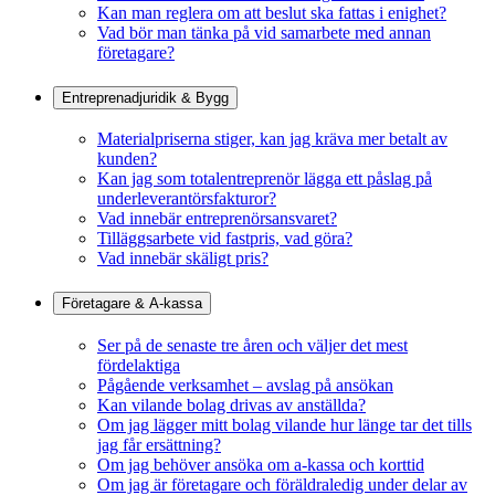
Kan man reglera om att beslut ska fattas i enighet?
Vad bör man tänka på vid samarbete med annan
företagare?
Entreprenadjuridik & Bygg
Materialpriserna stiger, kan jag kräva mer betalt av
kunden?
Kan jag som totalentreprenör lägga ett påslag på
underleverantörsfakturor?
Vad innebär entreprenörsansvaret?
Tilläggsarbete vid fastpris, vad göra?
Vad innebär skäligt pris?
Företagare & A-kassa
Ser på de senaste tre åren och väljer det mest
fördelaktiga
Pågående verksamhet – avslag på ansökan
Kan vilande bolag drivas av anställda?
Om jag lägger mitt bolag vilande hur länge tar det tills
jag får ersättning?
Om jag behöver ansöka om a-kassa och korttid
Om jag är företagare och föräldraledig under delar av