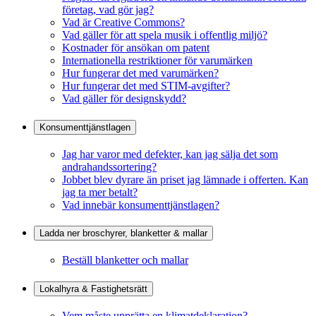
företag, vad gör jag?
Vad är Creative Commons?
Vad gäller för att spela musik i offentlig miljö?
Kostnader för ansökan om patent
Internationella restriktioner för varumärken
Hur fungerar det med varumärken?
Hur fungerar det med STIM-avgifter?
Vad gäller för designskydd?
Konsumenttjänstlagen
Jag har varor med defekter, kan jag sälja det som
andrahandssortering?
Jobbet blev dyrare än priset jag lämnade i offerten. Kan
jag ta mer betalt?
Vad innebär konsumenttjänstlagen?
Ladda ner broschyrer, blanketter & mallar
Beställ blanketter och mallar
Lokalhyra & Fastighetsrätt
Vem måste upprätta en klimatdeklaration?