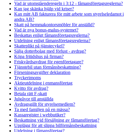
Vad är utomståenderegeln i 3:12 - fåmansföretagsreglerna?
Kan jag skänka hjälp vid kriser?
Kan mitt AB fakturera för mitt arbete som styrelseledamot i
andra AB?
Skatt på hemmakontorsmöbler för anställd?
Vad är nya bonus-malus-systemet?
Beskattas enligt fåmansföretagsreglerna?
Utdelning enligt fåmansföretagsreglerna?
Skatteplikt på tjänstecykel?
Sälja dotterbolag med förlust - avdrag?
Köpa fritidshus på firman?
Friskvårdsavdrag för egenföretagare?
Tjänstebil utan förmånsbeskattning?
Förseningsavgifter deklaration
Tryckerimoms
Aktieutdelning i enmansföretag
Kvitto för avdrag?
Betala rätt F-skatt
Julgåvor till anställda
Avdragsgillt för styrelsemedlem?
Ta med familjen på en mässa?
Kassaregister i webbutiker?
Beskattning vid försäljning av fåmansföretag?
Upplägg för att slippa bilförmånsbeskattning
Utdelning i fåmansföretag?