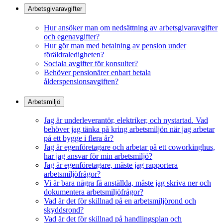
Arbetsgivaravgifter
Hur ansöker man om nedsättning av arbetsgivaravgifter
och egenavgifter?
Hur gör man med betalning av pension under
föräldraledigheten?
Sociala avgifter för konsulter?
Behöver pensionärer enbart betala
ålderspensionsavgiften?
Arbetsmiljö
Jag är underleverantör, elektriker, och nystartad. Vad
behöver jag tänka på kring arbetsmiljön när jag arbetar
på ett bygge i flera år?
Jag är egenföretagare och arbetar på ett coworkinghus,
har jag ansvar för min arbetsmiljö?
Jag är egenföretagare, måste jag rapportera
arbetsmiljöfrågor?
Vi är bara några få anställda, måste jag skriva ner och
dokumentera arbetsmiljöfrågor?
Vad är det för skillnad på en arbetsmiljörond och
skyddsrond?
Vad är det för skillnad på handlingsplan och