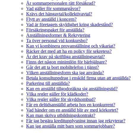
Är sommarpersonalen rätt försäkrad?
Vad gäller för sommargåvor?
Krävs det hängavtal/kollektivavtal?
Flytt av anställd i koncern?
Vad är företagets skyldighet kring skadestånd?
Försäkringspaket för anställda?
Anställningsformer & Rekrytering
Ta över personal vid konkursbo?
Kan vi kombinera provanställning och vikariat?
Räcker det med att ha en policy för sekretess?
Är det krav på skriftliga anställningsavtal?
Finns det någon minimilön för bärhjälpare?
Går det att ta bort mobiltelefon i tjänst?
Vilken anställningsform ska jag använda?
Betala konsultuppdrag i enskild firma utan att anställda?
Parkering till anställda?
Kan en anställd tillgodoräkna sig anställningstid?
Vilka regler gäller för klädkoder?
Vilka regler gäller för skyddsombud?
Får en deltidsanställd arbeta hos en konkurrent?
Vad händer om en anställd blir av med körkortet?
Kan man skriva utbildningskontrakt?
Får jag begära kreditupplysning innan jag rekryterar?
Kan jag anställa mitt barn som sommarjobbare?