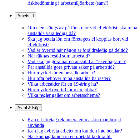
riskbedömning i arbetsmiljöarbete (sam)?
Arbetstid
Om elen stängs av på förskolor vid effektbrist, ska mina
anställda vara lediga då?
Ska jag betala lön om företagets el kopplas bort vid
effektbrist?
Vad är övertid när någon är föräldraledig på deltid?
När räknas restid som arbetstid?
Vad ska jag göra när en anställd är “skenbajsare”?
Får anställda göra privata saker på arbetstid?
Hur mycket får en anställd arbeta?
Hur ofta behöver mina anställda ha raster?
Vilka arbetstider får en 19-åring ha?
Hur mycket övertid får man jobba?
Vilka regler gäller om arbetsschema?
Avtal & Köp
Kan ett företag reklamera en maskin man börjat
använda
Kan jag avbryta arbetet om kunden inte betalar?
När kan jag lämna in en obetald faktura till