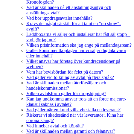
Kronofogden?
Vad är skillnaden på ett anställningsintyg och
anställningsavtal?
Vad bör uppdragsavtalet innehålla?
Krävs det något särskilt för att ta ut en "no show"-
avgift?
Laddboxarna vi säljer och installerar har fått säljstopp –
vad gör jag nu?
Vilken prisinformation ska jag ange på mellandagsrean?
Gäller konsumentköplagen när vi säljer digitala varor
eller innehåll?
Vilket ansvar har företag över kundrecensioner på
webben?
Vem har bevisbördan för felet på datorn?
Vad gäller vid tolkning av avtal på flera språk?
Vad är skillnaden mellan återförsäljare och
handelskommissionär?
Vilken avtalsform gäller för dropshipping?
Kan jag undkomma ansvar trots att en force majeure-
klausul saknas i avtalet?
Vad gäller när en kund vill avbeställa en leverans?
Riskerar vi skadestånd när vår leverantör i Kina har
corona-stängt?
Vad innebär avtal och köprätt?
Vad är skillnaden mellan garanti och felansvar?