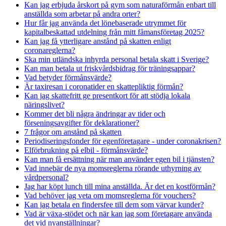
Kan jag erbjuda årskort på gym som naturaförmån enbart till
anställda som arbetar på andra orter?
Hur får jag använda det lönebaserade utrymmet för
kapitalbeskattad utdelning från mitt fåmansföretag 2025?
Kan jag få ytterligare anstånd på skatten enligt
coronareglerna?
Ska min utländska inhyrda personal betala skatt i Sverige?
Kan man betala ut friskvårdsbidrag för träningsappar?
Vad betyder förmånsvärde?
Är taxiresan i coronatider en skattepliktig förmån?
Kan jag skattefritt ge presentkort för att stödja lokala
näringslivet?
Kommer det bli några ändringar av tider och
förseningsavgifter för deklarationer?
7 frågor om anstånd på skatten
Periodiseringsfonder för egenföretagare - under coronakrisen?
Elförbrukning på elbil - förmånsvärde?
Kan man få ersättning när man använder egen bil i tjänsten?
Vad innebär de nya momsreglerna rörande uthyrning av
vårdpersonal?
Jag har köpt lunch till mina anställda. Är det en kostförmån?
Vad behöver jag veta om momsreglerna för vouchers?
Kan jag betala en findersfee till dem som värvar kunder?
Vad är växa-stödet och när kan jag som företagare använda
det vid nyanställningar?