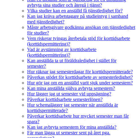
avbryta sina studier och återgå i tjänst?
Vilka studier kan en anställd få tjänstledighet för?
Kan jag kräva arbetstagare på studieintyg i samband
med tjänstledighet?
Måste arbetsgivare godkänna ansökan om tjänstledighet
för studier?
Vem riskerar tvingas återbetala stöd för korttidsarbete
(korttidspermittering)?
Vad är avstämning av korttidsarbete
(korttidspermittering)?
Kan anställda ta ut föräldraledighet i stället för
semester?
Hur räknar jag semesterdagar för korttidspermitterade?
Påverkas stödet för korttidsarbete av semesterledighet?
Hur gör jag om en anställd varit sjuk under semestern?
Kan mina anställda själva avbryta semestern?
Hur lägger jag ut semester vid uppsägning?
Påverkar korttidsarbete semesterlönen?
Hur schemalägger jag semester när anställda är
korttidspermitterade?
Påverkar korttidsarbete hur mycket semester man får
spara?
Kan jag avbryta semestern för mina anställda?
Får man lägga ut semester sent på året pga.