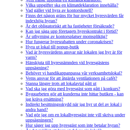
Vilka uppgifter ska en klimatdeklaration innehålla?
Vad gäller vid hyra av kontorshotell?
Finns det någon gräns för hur mycket hyresvärden får
indexhöja hyran?
Är det obligatoriskt att ha fastigheter försäkrade?
Kan jag säga upp företagets hyreskontrakt i förtid?
Är uthyrning av kontorsplatser momspliktig?
Hur fungerar hyresrabatten under coronakrisen?
Hyra ut lokal till popup-butik
Vad är hyresvärdens ansvar när lokalen jag hyr är för
varm?
Hänskjuta till hyresnämnden vid hyresgästens
uppsägning?
Behöver vi handikappanpassa vår verksamhetslokal?
Vems ansvar för att åtgärda ventilationen på cafét?
Stanna längre trots att lokalavtal gått ut
Vad ska jag göra med hyresgäst som gått i konkurs?
Byggarbeten gör att kunderna inte hittar butiken - kan
jag kräva ersättning?
Indirekt besittningsskydd när jag hyr ut del av lokal i
andra hand?
Vad gör jag om en lokalhyresgäst inte vill skriva under
uppsägningen?
Hur säger jag upp hyresgäst som inte betalar hyran?