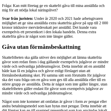
Fråga: Kan mitt företag ge en skattefri gåva till mina anställda och
mig för att stödja lokal näringslivet?
Svar från juristen:
Under år 2020 och 2021 hade arbetsgivaren
möjlighet att ge sina anställda extra skattefria gåvor på upp till 2 000
kronor inklusive mervärdesskatt per anställd. Det kunde vara
exempelvis ett presentkort i den lokala handeln. Denna extra
skattefria gåva är något som inte längre gäller.
Gåva utan förmånsbeskattning
Skattefriheten ska gälla utöver den möjlighet att lämna skattefria
gåvor som redan finns i dag gällande exempelvis julgåvor av mindre
värde och sedvanliga jubileumsgåvor. Detta innebär att en anställd
både kan få en julgåva och gåvor enligt förslaget utan att
förmånsbeskattning sker. På samma sätt som förutsätts för julgåvor
ska det vara fråga om en gåva som ges till alla anställda eller till en
större grupp av anställda. Detta är något som inte gäller längre, utan
skattefriheten gäller endast för gåvor som exempelvis julgåvor av
mindre värde och sedvanliga jubileumsgåvor.
Något som inte kommer att omfattas är gåvor i form av pengar eller
andra betalningsmedel som kan bytas mot pengar. Detta innebär att
ditt företag kan ge till exempel presentkort som kan användas lokalt.