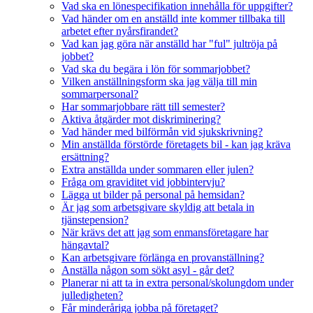
Vad ska en lönespecifikation innehålla för uppgifter?
Vad händer om en anställd inte kommer tillbaka till
arbetet efter nyårsfirandet?
Vad kan jag göra när anställd har "ful" jultröja på
jobbet?
Vad ska du begära i lön för sommarjobbet?
Vilken anställningsform ska jag välja till min
sommarpersonal?
Har sommarjobbare rätt till semester?
Aktiva åtgärder mot diskriminering?
Vad händer med bilförmån vid sjukskrivning?
Min anställda förstörde företagets bil - kan jag kräva
ersättning?
Extra anställda under sommaren eller julen?
Fråga om graviditet vid jobbintervju?
Lägga ut bilder på personal på hemsidan?
Är jag som arbetsgivare skyldig att betala in
tjänstepension?
När krävs det att jag som enmansföretagare har
hängavtal?
Kan arbetsgivare förlänga en provanställning?
Anställa någon som sökt asyl - går det?
Planerar ni att ta in extra personal/skolungdom under
julledigheten?
Får minderåriga jobba på företaget?