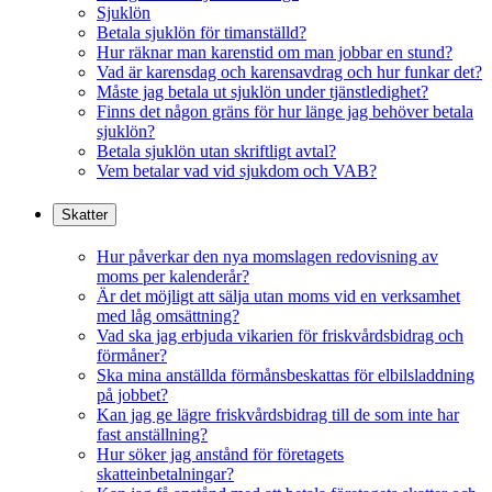
Sjuklön
Betala sjuklön för timanställd?
Hur räknar man karenstid om man jobbar en stund?
Vad är karensdag och karensavdrag och hur funkar det?
Måste jag betala ut sjuklön under tjänstledighet?
Finns det någon gräns för hur länge jag behöver betala
sjuklön?
Betala sjuklön utan skriftligt avtal?
Vem betalar vad vid sjukdom och VAB?
Skatter
Hur påverkar den nya momslagen redovisning av
moms per kalenderår?
Är det möjligt att sälja utan moms vid en verksamhet
med låg omsättning?
Vad ska jag erbjuda vikarien för friskvårdsbidrag och
förmåner?
Ska mina anställda förmånsbeskattas för elbilsladdning
på jobbet?
Kan jag ge lägre friskvårdsbidrag till de som inte har
fast anställning?
Hur söker jag anstånd för företagets
skatteinbetalningar?