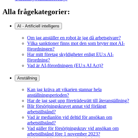
Alla frågekategorier:
AI - Artificiell intelligens
Om jag anställer en robot är jag då arbetsgivare?
Vilka sanktioner finns mot den som bryter mot AI-
förordningen?
Har mitt företag skyldigheter enligt EU:s AI-
förordning?
Vad är AI-förordningen (EU:s AI Act)?
Anställning
Kan jag kräva att vikarien stannar hela
anställningsperioden?
Har de jag sagt upp företrädesrätt till återanställning?
Blir försörjningskravet annat vid förlängt
arbetstillstånd?
Vad är medianlön vid deltid för ansökan om
arbetstillstånd?
Vad gäller för försörjningskrav vid ansökan om
arbetstillstånd före 1 november 2023?