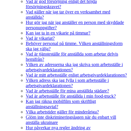
Vad är god försörjning enligt det höjda
försörjningskravet?
Vad gäller när jag tar över en verksamhet med
anställda?
Hur gör jag när jag anställer en person med skyddade
personuppgifter?
Kan jag ta in en vikarie på timmar?
Vad är vikariat?
Behöver personal på timme. Vilken anställningsform
ska jag välja?
Vad är tjänsteställe för anställda som arbetar delvis
hemifrån?
Vilken av adresserna ska jag skriva som arbetsställe i
arbetsgivardeklarationen?
Vad är mitt arbetsställe enligt arbetsgivardeklarationen?
Vilken adress ska jag fylla i som arbetsställe i
arbetsgivardeklarationen?
Vad är arbetsställe för mina anställda städare?
Vad är arbetsställe för anställda i min food-truck?
Kan jag räkna mobilfilm som skriftligt
anställningsavtal?
Vilka arbetstider gäller för minderåriga?
Glöm inte diskrimineringslagen när du enbart vill
anställa ukrainare
Hur påverkar nya regler ändring av