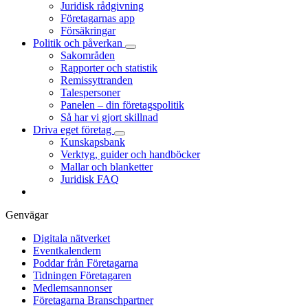
Juridisk rådgivning
Företagarnas app
Försäkringar
Politik och påverkan
Sakområden
Rapporter och statistik
Remissyttranden
Talespersoner
Panelen – din företagspolitik
Så har vi gjort skillnad
Driva eget företag
Kunskapsbank
Verktyg, guider och handböcker
Mallar och blanketter
Juridisk FAQ
Genvägar
Digitala nätverket
Eventkalendern
Poddar från Företagarna
Tidningen Företagaren
Medlemsannonser
Företagarna Branschpartner