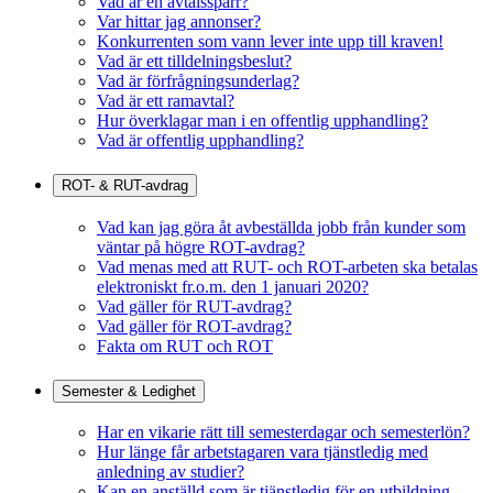
Vad är en avtalsspärr?
Var hittar jag annonser?
Konkurrenten som vann lever inte upp till kraven!
Vad är ett tilldelningsbeslut?
Vad är förfrågningsunderlag?
Vad är ett ramavtal?
Hur överklagar man i en offentlig upphandling?
Vad är offentlig upphandling?
ROT- & RUT-avdrag
Vad kan jag göra åt avbeställda jobb från kunder som
väntar på högre ROT-avdrag?
Vad menas med att RUT- och ROT-arbeten ska betalas
elektroniskt fr.o.m. den 1 januari 2020?
Vad gäller för RUT-avdrag?
Vad gäller för ROT-avdrag?
Fakta om RUT och ROT
Semester & Ledighet
Har en vikarie rätt till semesterdagar och semesterlön?
Hur länge får arbetstagaren vara tjänstledig med
anledning av studier?
Kan en anställd som är tjänstledig för en utbildning