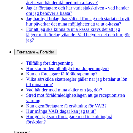
året - vad händer då med min a-kassa?
Jag är företagare och har varit sjukskriven - vad händer
om jag behöver a-kassa?
Jag har bytt bolag, har sålt ett företag och startat ett nytt,
hur påverkar det mina möjligheter att ta ut a-kassa?
För att jag ska kunna ta ut a-kassa krävs det att jag
lägger mitt företag vilande. Vad betyder det och hur gör
jag?
Företagare & Förälder
Tillfällig föräldrapenning
Hur stor är den tillfälliga föräldrapenningen?
Kan en företagare få föräldrapenning?
Vilka särskilda skatteregler gäller när jag betalar ut lön
till mina barn?
Vad händer med mina aktier om jag dör?
Stred mot föräldraledighetslagen att ge receptionisten
varning
Kan egenföretagare få ersättning för VAB?
Hur många VAB-dagar kan jag ta ut?
Hur gör jag som företagare med inskolning på
förskolan?