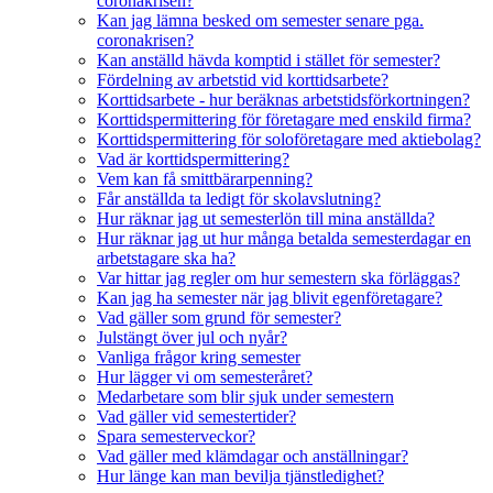
coronakrisen?
Kan jag lämna besked om semester senare pga.
coronakrisen?
Kan anställd hävda komptid i stället för semester?
Fördelning av arbetstid vid korttidsarbete?
Korttidsarbete - hur beräknas arbetstidsförkortningen?
Korttidspermittering för företagare med enskild firma?
Korttidspermittering för soloföretagare med aktiebolag?
Vad är korttidspermittering?
Vem kan få smittbärarpenning?
Får anställda ta ledigt för skolavslutning?
Hur räknar jag ut semesterlön till mina anställda?
Hur räknar jag ut hur många betalda semesterdagar en
arbetstagare ska ha?
Var hittar jag regler om hur semestern ska förläggas?
Kan jag ha semester när jag blivit egenföretagare?
Vad gäller som grund för semester?
Julstängt över jul och nyår?
Vanliga frågor kring semester
Hur lägger vi om semesteråret?
Medarbetare som blir sjuk under semestern
Vad gäller vid semestertider?
Spara semesterveckor?
Vad gäller med klämdagar och anställningar?
Hur länge kan man bevilja tjänstledighet?