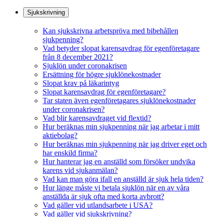
Sjukskrivning
Kan sjukskrivna arbetspröva med bibehållen
sjukpenning?
Vad betyder slopat karensavdrag för egenföretagare
från 8 december 2021?
Sjuklön under coronakrisen
Ersättning för högre sjuklönekostnader
Slopat krav på läkarintyg
Slopat karensavdrag för egenföretagare?
Tar staten även egenföretagares sjuklönekostnader
under coronakrisen?
Vad blir karensavdraget vid flextid?
Hur beräknas min sjukpenning när jag arbetar i mitt
aktiebolag?
Hur beräknas min sjukpenning när jag driver eget och
har enskild firma?
Hur hanterar jag en anställd som försöker undvika
karens vid sjukanmälan?
Vad kan man göra ifall en anställd är sjuk hela tiden?
Hur länge måste vi betala sjuklön när en av våra
anställda är sjuk ofta med korta avbrott?
Vad gäller vid utlandsarbete i USA?
Vad gäller vid sjukskrivning?