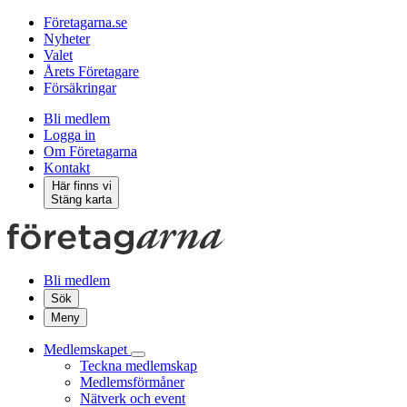
Företagarna.se
Nyheter
Valet
Årets Företagare
Försäkringar
Bli medlem
Logga in
Om Företagarna
Kontakt
Här finns vi
Stäng karta
Bli medlem
Sök
Meny
Medlemskapet
Teckna medlemskap
Medlemsförmåner
Nätverk och event