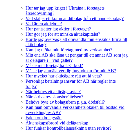
Hur tar jag upp kriget i Ukraina i företagets
årsredovisning?
Vad skiljer ett kommanditbolag från ett handelsbolag?
Vad är en aktiebok?
Hur pantsätter jag aktier i företaget?
Hur gör jag för att minska aktiekapitalet?
Borde jag överväga att omvandla min enskilda firma till
aktiebolag?
Kan jag utöka mitt företag med ny verksamhet?
Mitt ena AB ska låna ut pengar till ett annat AB som jag
är delägare i – vad gäller?
Måste mitt företag ha LEI-kod?
Måste jag anmäla verklig huvudman för mitt AB?
Hur mycket har aktieägare rätt att få veta?
Personligt betalningsansvar för AB när regler inte
följts?
När behövs ett aktieägaravtal?
När skrivs revisionsberättelsen?
Behövs byte av bolagsform p.g.a. dödsfall?
Kan man omvandla verksamhetslokalen till bostad vid
avveckling av AB?
Fakta om bolagsrätt
Äktenskapsförord vid delägarskap
Hur funkar kontrollbalansräkning utan revisor?