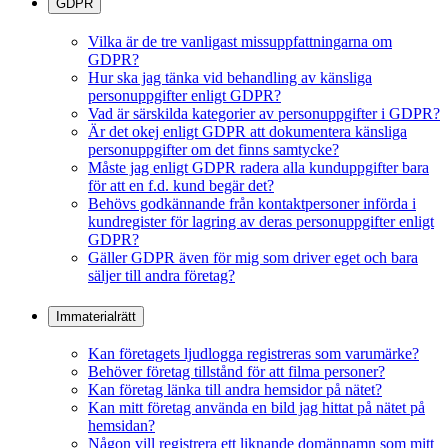
GDPR
Vilka är de tre vanligast missuppfattningarna om
GDPR?
Hur ska jag tänka vid behandling av känsliga
personuppgifter enligt GDPR?
Vad är särskilda kategorier av personuppgifter i GDPR?
Är det okej enligt GDPR att dokumentera känsliga
personuppgifter om det finns samtycke?
Måste jag enligt GDPR radera alla kunduppgifter bara
för att en f.d. kund begär det?
Behövs godkännande från kontaktpersoner införda i
kundregister för lagring av deras personuppgifter enligt
GDPR?
Gäller GDPR även för mig som driver eget och bara
säljer till andra företag?
Immaterialrätt
Kan företagets ljudlogga registreras som varumärke?
Behöver företag tillstånd för att filma personer?
Kan företag länka till andra hemsidor på nätet?
Kan mitt företag använda en bild jag hittat på nätet på
hemsidan?
Någon vill registrera ett liknande domännamn som mitt