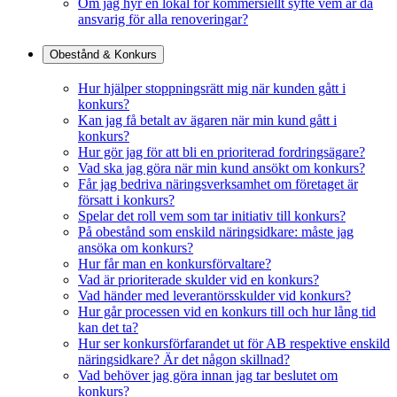
Om jag hyr en lokal för kommersiellt syfte vem är då
ansvarig för alla renoveringar?
Obestånd & Konkurs
Hur hjälper stoppningsrätt mig när kunden gått i
konkurs?
Kan jag få betalt av ägaren när min kund gått i
konkurs?
Hur gör jag för att bli en prioriterad fordringsägare?
Vad ska jag göra när min kund ansökt om konkurs?
Får jag bedriva näringsverksamhet om företaget är
försatt i konkurs?
Spelar det roll vem som tar initiativ till konkurs?
På obestånd som enskild näringsidkare: måste jag
ansöka om konkurs?
Hur får man en konkursförvaltare?
Vad är prioriterade skulder vid en konkurs?
Vad händer med leverantörsskulder vid konkurs?
Hur går processen vid en konkurs till och hur lång tid
kan det ta?
Hur ser konkursförfarandet ut för AB respektive enskild
näringsidkare? Är det någon skillnad?
Vad behöver jag göra innan jag tar beslutet om
konkurs?