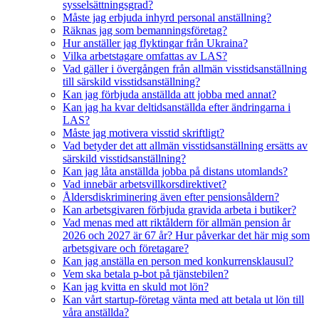
sysselsättningsgrad?
Måste jag erbjuda inhyrd personal anställning?
Räknas jag som bemanningsföretag?
Hur anställer jag flyktingar från Ukraina?
Vilka arbetstagare omfattas av LAS?
Vad gäller i övergången från allmän visstidsanställning
till särskild visstidsanställning?
Kan jag förbjuda anställda att jobba med annat?
Kan jag ha kvar deltidsanställda efter ändringarna i
LAS?
Måste jag motivera visstid skriftligt?
Vad betyder det att allmän visstidsanställning ersätts av
särskild visstidsanställning?
Kan jag låta anställda jobba på distans utomlands?
Vad innebär arbetsvillkorsdirektivet?
Åldersdiskriminering även efter pensionsåldern?
Kan arbetsgivaren förbjuda gravida arbeta i butiker?
Vad menas med att riktåldern för allmän pension år
2026 och 2027 är 67 år? Hur påverkar det här mig som
arbetsgivare och företagare?
Kan jag anställa en person med konkurrensklausul?
Vem ska betala p-bot på tjänstebilen?
Kan jag kvitta en skuld mot lön?
Kan vårt startup-företag vänta med att betala ut lön till
våra anställda?