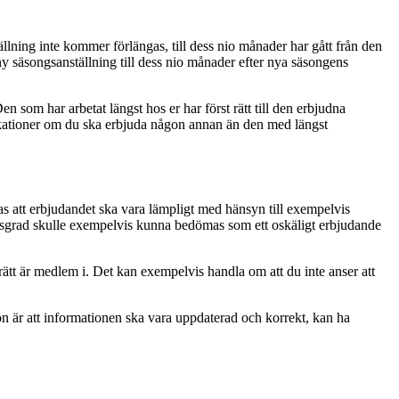
ällning inte kommer förlängas, till dess nio månader har gått från den
ny säsongsanställning till dess nio månader efter nya säsongens
 som har arbetat längst hos er har först rätt till den erbjudna
ifikationer om du ska erbjuda någon annan än den med längst
nas att erbjudandet ska vara lämpligt med hänsyn till exempelvis
ingsgrad skulle exempelvis kunna bedömas som ett oskäligt erbjudande
ätt är medlem i. Det kan exempelvis handla om att du inte anser att
ion är att informationen ska vara uppdaterad och korrekt, kan ha