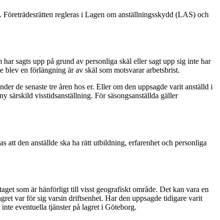
ning. Företrädesrätten regleras i Lagen om anställningsskydd (LAS) och
om har sagts upp på grund av personliga skäl eller sagt upp sig inte har
nte blev en förlängning är av skäl som motsvarar arbetsbrist.
nder de senaste tre åren hos er. Eller om den uppsagde varit anställd i
 ny särskild visstidsanställning. För säsongsanställda gäller
as att den anställde ska ha rätt utbildning, erfarenhet och personliga
aget som är hänförligt till visst geografiskt område. Det kan vara en
gret var för sig varsin driftsenhet. Har den uppsagde tidigare varit
nte eventuella tjänster på lagret i Göteborg.