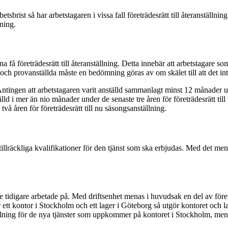
etsbrist så har arbetstagaren i vissa fall företrädesrätt till återanställ
llning.
a få företrädesrätt till återanställning. Detta innebär att arbetstagare s
lda och provanställda måste en bedömning göras av om skälet till att det i
d. Antingen att arbetstagaren varit anställd sammanlagt minst 12 månader u
tälld i mer än nio månader under de senaste tre åren för företrädesrätt till
å åren för företrädesrätt till nu säsongsanställning.
 tillräckliga kvalifikationer för den tjänst som ska erbjudas. Med det men
e tidigare arbetade på. Med driftsenhet menas i huvudsak en del av föret
 ett kontor i Stockholm och ett lager i Göteborg så utgör kontoret och la
ällning för de nya tjänster som uppkommer på kontoret i Stockholm, men i