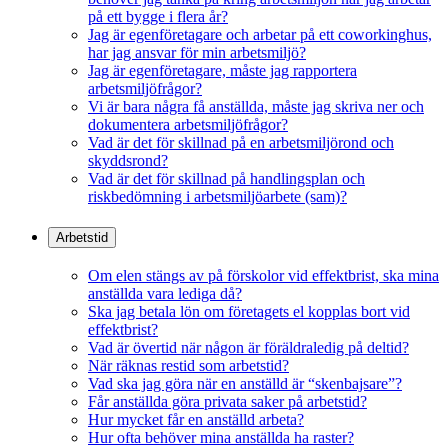
på ett bygge i flera år?
Jag är egenföretagare och arbetar på ett coworkinghus,
har jag ansvar för min arbetsmiljö?
Jag är egenföretagare, måste jag rapportera
arbetsmiljöfrågor?
Vi är bara några få anställda, måste jag skriva ner och
dokumentera arbetsmiljöfrågor?
Vad är det för skillnad på en arbetsmiljörond och
skyddsrond?
Vad är det för skillnad på handlingsplan och
riskbedömning i arbetsmiljöarbete (sam)?
Arbetstid
Om elen stängs av på förskolor vid effektbrist, ska mina
anställda vara lediga då?
Ska jag betala lön om företagets el kopplas bort vid
effektbrist?
Vad är övertid när någon är föräldraledig på deltid?
När räknas restid som arbetstid?
Vad ska jag göra när en anställd är “skenbajsare”?
Får anställda göra privata saker på arbetstid?
Hur mycket får en anställd arbeta?
Hur ofta behöver mina anställda ha raster?