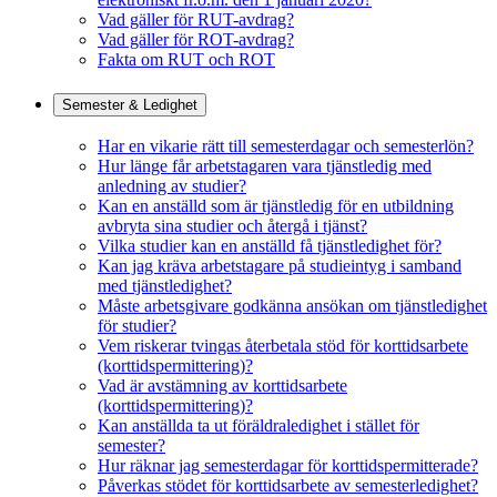
Vad gäller för RUT-avdrag?
Vad gäller för ROT-avdrag?
Fakta om RUT och ROT
Semester & Ledighet
Har en vikarie rätt till semesterdagar och semesterlön?
Hur länge får arbetstagaren vara tjänstledig med
anledning av studier?
Kan en anställd som är tjänstledig för en utbildning
avbryta sina studier och återgå i tjänst?
Vilka studier kan en anställd få tjänstledighet för?
Kan jag kräva arbetstagare på studieintyg i samband
med tjänstledighet?
Måste arbetsgivare godkänna ansökan om tjänstledighet
för studier?
Vem riskerar tvingas återbetala stöd för korttidsarbete
(korttidspermittering)?
Vad är avstämning av korttidsarbete
(korttidspermittering)?
Kan anställda ta ut föräldraledighet i stället för
semester?
Hur räknar jag semesterdagar för korttidspermitterade?
Påverkas stödet för korttidsarbete av semesterledighet?