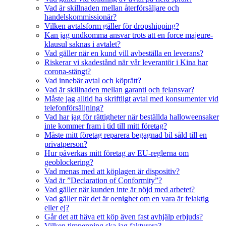
Vad är skillnaden mellan återförsäljare och
handelskommissionär?
Vilken avtalsform gäller för dropshipping?
Kan jag undkomma ansvar trots att en force majeure-
klausul saknas i avtalet?
Vad gäller när en kund vill avbeställa en leverans?
Riskerar vi skadestånd när vår leverantör i Kina har
corona-stängt?
Vad innebär avtal och köprätt?
Vad är skillnaden mellan garanti och felansvar?
Måste jag alltid ha skriftligt avtal med konsumenter vid
telefonförsäljning?
Vad har jag för rättigheter när beställda halloweensaker
inte kommer fram i tid till mitt företag?
Måste mitt företag reparera begagnad bil såld till en
privatperson?
Hur påverkas mitt företag av EU-reglerna om
geoblockering?
Vad menas med att köplagen är dispositiv?
Vad är ”Declaration of Conformity”?
Vad gäller när kunden inte är nöjd med arbetet?
Vad gäller när det är oenighet om en vara är felaktig
eller ej?
Går det att häva ett köp även fast avhjälp erbjuds?
Vilken timpenning ska jag fakturera?