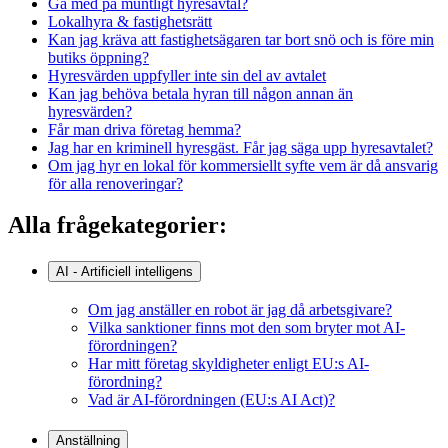
Gå med på muntligt hyresavtal?
Lokalhyra & fastighetsrätt
Kan jag kräva att fastighetsägaren tar bort snö och is före min
butiks öppning?
Hyresvärden uppfyller inte sin del av avtalet
Kan jag behöva betala hyran till någon annan än
hyresvärden?
Får man driva företag hemma?
Jag har en kriminell hyresgäst. Får jag säga upp hyresavtalet?
Om jag hyr en lokal för kommersiellt syfte vem är då ansvarig
för alla renoveringar?
Alla frågekategorier:
AI - Artificiell intelligens
Om jag anställer en robot är jag då arbetsgivare?
Vilka sanktioner finns mot den som bryter mot AI-
förordningen?
Har mitt företag skyldigheter enligt EU:s AI-
förordning?
Vad är AI-förordningen (EU:s AI Act)?
Anställning