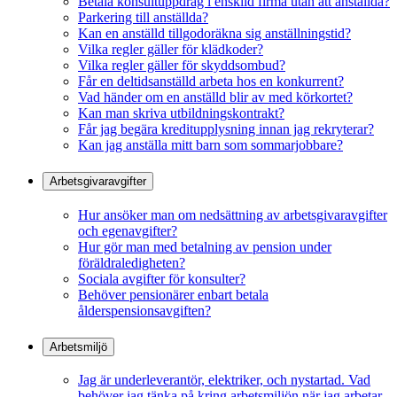
Betala konsultuppdrag i enskild firma utan att anställda?
Parkering till anställda?
Kan en anställd tillgodoräkna sig anställningstid?
Vilka regler gäller för klädkoder?
Vilka regler gäller för skyddsombud?
Får en deltidsanställd arbeta hos en konkurrent?
Vad händer om en anställd blir av med körkortet?
Kan man skriva utbildningskontrakt?
Får jag begära kreditupplysning innan jag rekryterar?
Kan jag anställa mitt barn som sommarjobbare?
Arbetsgivaravgifter
Hur ansöker man om nedsättning av arbetsgivaravgifter
och egenavgifter?
Hur gör man med betalning av pension under
föräldraledigheten?
Sociala avgifter för konsulter?
Behöver pensionärer enbart betala
ålderspensionsavgiften?
Arbetsmiljö
Jag är underleverantör, elektriker, och nystartad. Vad
behöver jag tänka på kring arbetsmiljön när jag arbetar