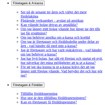
Företagare & A-kassa
Ser på de senaste tre åren och väljer det mest
fördelaktiga
Pågående verksamhet – avslag på ansökan
Kan vilande bolag drivas av anställda?
Om jag lägger mitt bolag vilande hur länge tar det tills
jag får ersättning?
Om jag behöver ansöka om a-kassa och korttid
Om jag är företagare och föräldraledig under delar av
året - vad händer då med min a-kassa?
Jag är företagare och har varit sjukskriven - vad händer
om jag behöver a-kassa?
Jag har bytt bolag, har sålt ett företag och startat ett nytt,
hur påverkar det mina möjligheter att ta ut a-kassa?
För att jag ska kunna ta ut a-kassa krävs det att jag
lägger mitt företag vilande. Vad betyder det och hur gör
jag?
Företagare & Förälder
Tillfällig föräldrapenning
Hur stor är den tillfälliga föräldrapenningen?
Kan en företagare få föräldrapenning?