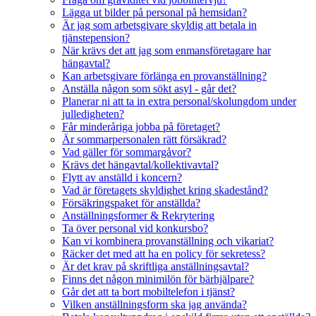
Lägga ut bilder på personal på hemsidan?
Är jag som arbetsgivare skyldig att betala in
tjänstepension?
När krävs det att jag som enmansföretagare har
hängavtal?
Kan arbetsgivare förlänga en provanställning?
Anställa någon som sökt asyl - går det?
Planerar ni att ta in extra personal/skolungdom under
julledigheten?
Får minderåriga jobba på företaget?
Är sommarpersonalen rätt försäkrad?
Vad gäller för sommargåvor?
Krävs det hängavtal/kollektivavtal?
Flytt av anställd i koncern?
Vad är företagets skyldighet kring skadestånd?
Försäkringspaket för anställda?
Anställningsformer & Rekrytering
Ta över personal vid konkursbo?
Kan vi kombinera provanställning och vikariat?
Räcker det med att ha en policy för sekretess?
Är det krav på skriftliga anställningsavtal?
Finns det någon minimilön för bärhjälpare?
Går det att ta bort mobiltelefon i tjänst?
Vilken anställningsform ska jag använda?