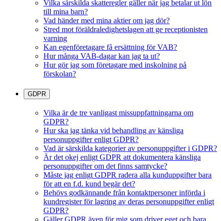
Vilka särskilda skatteregler gäller när jag betalar ut lön
till mina barn?
Vad händer med mina aktier om jag dör?
Stred mot föräldraledighetslagen att ge receptionisten
varning
Kan egenföretagare få ersättning för VAB?
Hur många VAB-dagar kan jag ta ut?
Hur gör jag som företagare med inskolning på
förskolan?
GDPR
Vilka är de tre vanligast missuppfattningarna om
GDPR?
Hur ska jag tänka vid behandling av känsliga
personuppgifter enligt GDPR?
Vad är särskilda kategorier av personuppgifter i GDPR?
Är det okej enligt GDPR att dokumentera känsliga
personuppgifter om det finns samtycke?
Måste jag enligt GDPR radera alla kunduppgifter bara
för att en f.d. kund begär det?
Behövs godkännande från kontaktpersoner införda i
kundregister för lagring av deras personuppgifter enligt
GDPR?
Gäller GDPR även för mig som driver eget och bara