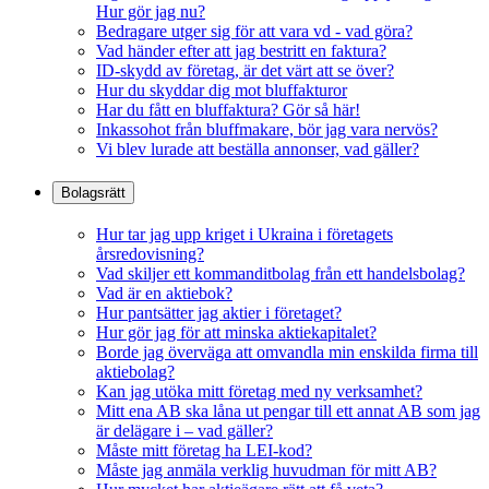
Hur gör jag nu?
Bedragare utger sig för att vara vd - vad göra?
Vad händer efter att jag bestritt en faktura?
ID-skydd av företag, är det värt att se över?
Hur du skyddar dig mot bluffakturor
Har du fått en bluffaktura? Gör så här!
Inkassohot från bluffmakare, bör jag vara nervös?
Vi blev lurade att beställa annonser, vad gäller?
Bolagsrätt
Hur tar jag upp kriget i Ukraina i företagets
årsredovisning?
Vad skiljer ett kommanditbolag från ett handelsbolag?
Vad är en aktiebok?
Hur pantsätter jag aktier i företaget?
Hur gör jag för att minska aktiekapitalet?
Borde jag överväga att omvandla min enskilda firma till
aktiebolag?
Kan jag utöka mitt företag med ny verksamhet?
Mitt ena AB ska låna ut pengar till ett annat AB som jag
är delägare i – vad gäller?
Måste mitt företag ha LEI-kod?
Måste jag anmäla verklig huvudman för mitt AB?