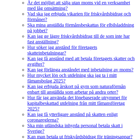
Är det möjligt att sälja utan moms vid en verksamhet
med låg omsättning?
Vad ska jag erbjuda vikarien för friskvårdsbidrag och
förmåner?
Ska mina anställda förmånsbeskattas för elbilsladdning
på jobbet?
Kan jag ge lägre friskvårdsbidrag till de som inte har
fast anställning?
Hur söker jag anstånd för företagets
skatteinbetalningar?
Kan jag få anstånd med att betala företagets skatter och
avgifter?
Kan jag förlänga anståndet med inbetalning av moms?
Hur mycket lön och utdelning ska jag ta i mitt
fåmansbolag 2025?
Kan jag erbjuda årskort på gym som naturaförmån
enbart till anställda som arbetar på andra orter?
Hur får jag använda det lönebaserade utrymmet för
kapitalbeskattad utdelning från mitt fåmansföretag
2025?
Kan jag få ytterligare anstånd på skatten enligt
coronareglerna?
Ska min utländska inhyrda personal betala skatt i
Sverige?
Kan man betala ut friskvårdsbidrag för träningsappar?