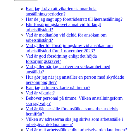
Kan jag kräva att vikarien stannar hela
anställningsperioden?
Har de jag sagt upp företrädesrätt till återanställning?
Blir försörjningskravet annat vid förlängt
arbetstillstånd?
Vad är medianlön vid deltid för ansökan om
arbetstillstånd?
Vad gäller för försörjningskrav vid ansökan om
arbetstillstånd före 1 november 2023?
Vad är god försörjning enligt det höjda
försörjningskravet?
Vad gäller när jag tar över en verksamhet med
anställda?
Hur gör jag när jag anställer en person med skyddade
personuppgifter?
Kan jag ta in en vikarie på timmar?
Vad är vikariat?
Behöver personal på timme. Vilken anställningsform
ska jag välja?
Vad är tjänsteställe för anställda som arbetar delvis
hemifrån?
Vilken av adresserna ska jag skriva som arbetsställe i
arbetsgivardeklarationen?
Vad är mitt arbetsställe enligt arbetsgivardeklarationen?