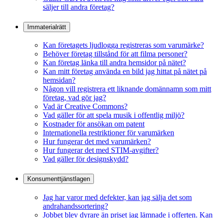
säljer till andra företag?
Immaterialrätt
Kan företagets ljudlogga registreras som varumärke?
Behöver företag tillstånd för att filma personer?
Kan företag länka till andra hemsidor på nätet?
Kan mitt företag använda en bild jag hittat på nätet på
hemsidan?
Någon vill registrera ett liknande domännamn som mitt
företag, vad gör jag?
Vad är Creative Commons?
Vad gäller för att spela musik i offentlig miljö?
Kostnader för ansökan om patent
Internationella restriktioner för varumärken
Hur fungerar det med varumärken?
Hur fungerar det med STIM-avgifter?
Vad gäller för designskydd?
Konsumenttjänstlagen
Jag har varor med defekter, kan jag sälja det som
andrahandssortering?
Jobbet blev dyrare än priset jag lämnade i offerten. Kan