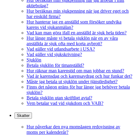
Hur beräknas min sjukpenning när jag arbetar i mitt
aktiebolag?
Hur beräknas min sjukpenning när jag driver eget och
har enskild firma?
Hur hanterar jag en anställd som försöker undvika
karens vid sjukanmälan?
Vad kan man göra ifall en anställd är sjuk hela tiden?
Hur länge måste vi betala sjuklön när en av våra
anställda är sjuk ofta med korta avbrott?
Vad gäller vid utlandsarbete i USA?
Vad gäller vid sjukskrivning?
Sjuklön
Betala sjuklön för timanställd?
Hur räknar man karenstid om man jobbar en stund?
Vad är karensdag och karensavdrag och hur funkar det?
Måste jag betala ut sjuklön under tjänstledighet?
Finns det någon gräns för hur länge jag behöver betala
sjuklön?
Betala sjuklön utan skriftligt avtal?
Vem betalar vad vid sjukdom och VAB?
Skatter
Hur påverkar den nya momslagen redovisning av
moms per kalenderår?