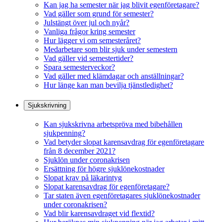
Kan jag ha semester när jag blivit egenföretagare?
Vad gäller som grund för semester?
Julstängt över jul och nyår?
Vanliga frågor kring semester
Hur lägger vi om semesteråret?
Medarbetare som blir sjuk under semestern
Vad gäller vid semestertider?
Spara semesterveckor?
Vad gäller med klämdagar och anställningar?
Hur länge kan man bevilja tjänstledighet?
Sjukskrivning
Kan sjukskrivna arbetspröva med bibehållen
sjukpenning?
Vad betyder slopat karensavdrag för egenföretagare
från 8 december 2021?
Sjuklön under coronakrisen
Ersättning för högre sjuklönekostnader
Slopat krav på läkarintyg
Slopat karensavdrag för egenföretagare?
Tar staten även egenföretagares sjuklönekostnader
under coronakrisen?
Vad blir karensavdraget vid flextid?