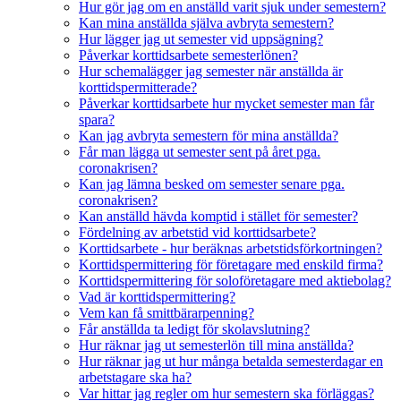
Hur gör jag om en anställd varit sjuk under semestern?
Kan mina anställda själva avbryta semestern?
Hur lägger jag ut semester vid uppsägning?
Påverkar korttidsarbete semesterlönen?
Hur schemalägger jag semester när anställda är
korttidspermitterade?
Påverkar korttidsarbete hur mycket semester man får
spara?
Kan jag avbryta semestern för mina anställda?
Får man lägga ut semester sent på året pga.
coronakrisen?
Kan jag lämna besked om semester senare pga.
coronakrisen?
Kan anställd hävda komptid i stället för semester?
Fördelning av arbetstid vid korttidsarbete?
Korttidsarbete - hur beräknas arbetstidsförkortningen?
Korttidspermittering för företagare med enskild firma?
Korttidspermittering för soloföretagare med aktiebolag?
Vad är korttidspermittering?
Vem kan få smittbärarpenning?
Får anställda ta ledigt för skolavslutning?
Hur räknar jag ut semesterlön till mina anställda?
Hur räknar jag ut hur många betalda semesterdagar en
arbetstagare ska ha?
Var hittar jag regler om hur semestern ska förläggas?