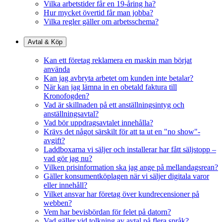
Vilka arbetstider får en 19-åring ha?
Hur mycket övertid får man jobba?
Vilka regler gäller om arbetsschema?
Avtal & Köp
Kan ett företag reklamera en maskin man börjat
använda
Kan jag avbryta arbetet om kunden inte betalar?
När kan jag lämna in en obetald faktura till
Kronofogden?
Vad är skillnaden på ett anställningsintyg och
anställningsavtal?
Vad bör uppdragsavtalet innehålla?
Krävs det något särskilt för att ta ut en "no show"-
avgift?
Laddboxarna vi säljer och installerar har fått säljstopp –
vad gör jag nu?
Vilken prisinformation ska jag ange på mellandagsrean?
Gäller konsumentköplagen när vi säljer digitala varor
eller innehåll?
Vilket ansvar har företag över kundrecensioner på
webben?
Vem har bevisbördan för felet på datorn?
Vad gäller vid tolkning av avtal på flera språk?