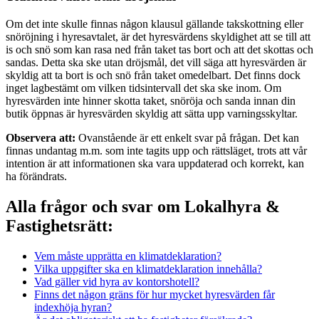
Om det inte skulle finnas någon klausul gällande takskottning eller
snöröjning i hyresavtalet, är det hyresvärdens skyldighet att se till att
is och snö som kan rasa ned från taket tas bort och att det skottas och
sandas. Detta ska ske utan dröjsmål, det vill säga att hyresvärden är
skyldig att ta bort is och snö från taket omedelbart. Det finns dock
inget lagbestämt om vilken tidsintervall det ska ske inom. Om
hyresvärden inte hinner skotta taket, snöröja och sanda innan din
butik öppnas är hyresvärden skyldig att sätta upp varningsskyltar.
Observera att:
Ovanstående är ett enkelt svar på frågan. Det kan
finnas undantag m.m. som inte tagits upp och rättsläget, trots att vår
intention är att informationen ska vara uppdaterad och korrekt, kan
ha förändrats.
Alla frågor och svar om Lokalhyra &
Fastighetsrätt:
Vem måste upprätta en klimatdeklaration?
Vilka uppgifter ska en klimatdeklaration innehålla?
Vad gäller vid hyra av kontorshotell?
Finns det någon gräns för hur mycket hyresvärden får
indexhöja hyran?