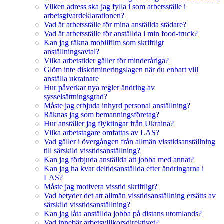
Vilken adress ska jag fylla i som arbetsställe i
arbetsgivardeklarationen?
Vad är arbetsställe för mina anställda städare?
Vad är arbetsställe för anställda i min food-truck?
Kan jag räkna mobilfilm som skriftligt
anställningsavtal?
Vilka arbetstider gäller för minderåriga?
Glöm inte diskrimineringslagen när du enbart vill
anställa ukrainare
Hur påverkar nya regler ändring av
sysselsättningsgrad?
Måste jag erbjuda inhyrd personal anställning?
Räknas jag som bemanningsföretag?
Hur anställer jag flyktingar från Ukraina?
Vilka arbetstagare omfattas av LAS?
Vad gäller i övergången från allmän visstidsanställning
till särskild visstidsanställning?
Kan jag förbjuda anställda att jobba med annat?
Kan jag ha kvar deltidsanställda efter ändringarna i
LAS?
Måste jag motivera visstid skriftligt?
Vad betyder det att allmän visstidsanställning ersätts av
särskild visstidsanställning?
Kan jag låta anställda jobba på distans utomlands?
Vad innebär arbetsvillkorsdirektivet?