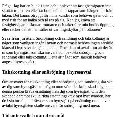
Fråga: Jag har en butik i stan och upplever att fastighetsägaren inte
skottar trottoaren eller tar bort snö och istappar som hänger ner från
taken. Det känns otryggt för mina kunder som behöver gå in och ut
med risk för att halka och få ras på sig. Kan jag kräva att
fastighetsägaren skottar trottoaren och taket före min butiks öppning
eller räcker det att hen sätter ut varningsskyltar på trottoaren?
Svar från juristen
: Snöröjning och sandning och takskottning är
något som vanligen ingår i hyran och normalt behövs ingen särskild
klausul i hyresavtalet gällande det. Dock kan ni avtala om att det är
ni som hyresgäst som ska ansvara och bekosta snöröjning och
sandning eller takskottning. Detta är något som särskilt behöver
anges i hyresavtalet.
Takskottning eller snöröjning i hyresavtal
Om ansvaret för takskottning eller snöröjning och sandning ska ske
av dig som hyresgäst och någon utomstående skulle skada sig, kan
denna person kräva ersättning från dig som hyresgäst. Om den
skadade däremot skulle rikta ersättningskrav mot hyresvärden, har
de i sin tur rätt att kräva er som hyresgäst på ersättning om det var
avtalat hyresgästen skulle ansvara för snöröjning med mera.
Tidsintervallet utan dröjsmål