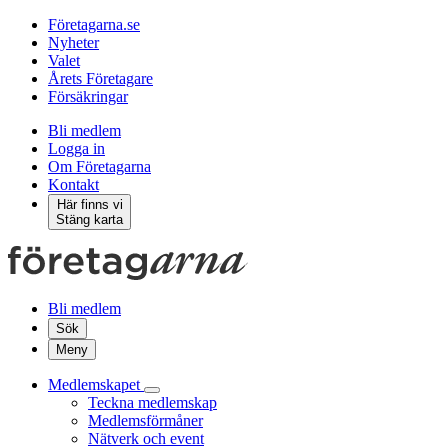
Företagarna.se
Nyheter
Valet
Årets Företagare
Försäkringar
Bli medlem
Logga in
Om Företagarna
Kontakt
Här finns vi
Stäng karta
Bli medlem
Sök
Meny
Medlemskapet
Teckna medlemskap
Medlemsförmåner
Nätverk och event