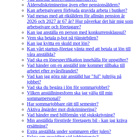
Åldersdiskriminering även efter pensionsåldern?
Kan arbetsgivaren förbjuda gravida arbeta i butiker?
Vad menas med att riktåldern för allmän pension år
2026 och 2027 är 67 år? Hur påverkar det här mig som
arbetsgivare och företagare?
Kan jag anställa en person med konkurrensklausul?
Vem ska betala p-bot på tjänstebilen?
Kan jag kvitta en skuld mot lön?
Kan vårt startup-företag vänta med att betala ut lön till
våra anställda?
Vad ska en lönespecifikation innehålla för uppgifter?
Vad händer om en anställd inte kommer tillbaka till
arbetet efter nyårsfirandet?
Vad kan jag göra när anställd har "ful" jultröja på
jobbet?
Vad ska du begära i lön för sommarjobbet?
Vilken anställningsform ska jag välja till min
sommarpersonal?
Har sommarjobbare rätt till semester?
Aktiva åtgärder mot diskriminering?
Vad händer med bilförmån vid sjukskrivning?
Min anställda förstörde företagets bil - kan jag kräva
ersättning?
Extra anställda under sommaren eller julen?
Fråga om graviditet vid jobbintervju?