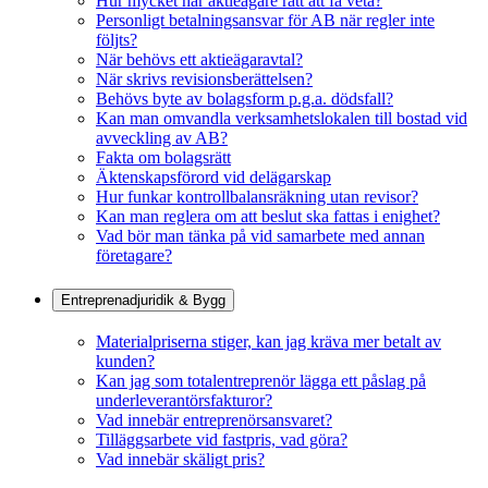
Hur mycket har aktieägare rätt att få veta?
Personligt betalningsansvar för AB när regler inte
följts?
När behövs ett aktieägaravtal?
När skrivs revisionsberättelsen?
Behövs byte av bolagsform p.g.a. dödsfall?
Kan man omvandla verksamhetslokalen till bostad vid
avveckling av AB?
Fakta om bolagsrätt
Äktenskapsförord vid delägarskap
Hur funkar kontrollbalansräkning utan revisor?
Kan man reglera om att beslut ska fattas i enighet?
Vad bör man tänka på vid samarbete med annan
företagare?
Entreprenadjuridik & Bygg
Materialpriserna stiger, kan jag kräva mer betalt av
kunden?
Kan jag som totalentreprenör lägga ett påslag på
underleverantörsfakturor?
Vad innebär entreprenörsansvaret?
Tilläggsarbete vid fastpris, vad göra?
Vad innebär skäligt pris?