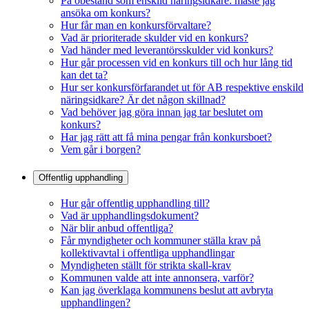
På obestånd som enskild näringsidkare: måste jag
ansöka om konkurs?
Hur får man en konkursförvaltare?
Vad är prioriterade skulder vid en konkurs?
Vad händer med leverantörsskulder vid konkurs?
Hur går processen vid en konkurs till och hur lång tid
kan det ta?
Hur ser konkursförfarandet ut för AB respektive enskild
näringsidkare? Är det någon skillnad?
Vad behöver jag göra innan jag tar beslutet om
konkurs?
Har jag rätt att få mina pengar från konkursboet?
Vem går i borgen?
Offentlig upphandling
Hur går offentlig upphandling till?
Vad är upphandlingsdokument?
När blir anbud offentliga?
Får myndigheter och kommuner ställa krav på
kollektivavtal i offentliga upphandlingar
Myndigheten ställt för strikta skall-krav
Kommunen valde att inte annonsera, varför?
Kan jag överklaga kommunens beslut att avbryta
upphandlingen?