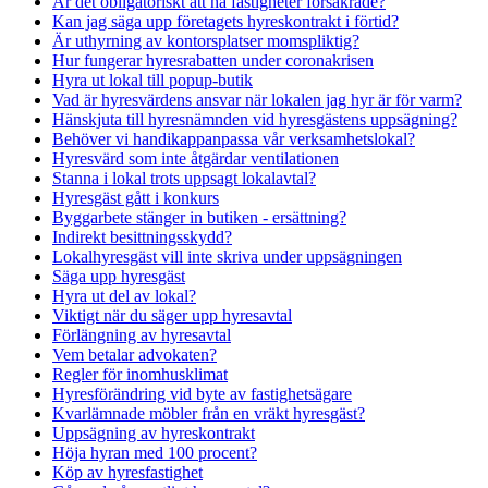
Är det obligatoriskt att ha fastigheter försäkrade?
Kan jag säga upp företagets hyreskontrakt i förtid?
Är uthyrning av kontorsplatser momspliktig?
Hur fungerar hyresrabatten under coronakrisen
Hyra ut lokal till popup-butik
Vad är hyresvärdens ansvar när lokalen jag hyr är för varm?
Hänskjuta till hyresnämnden vid hyresgästens uppsägning?
Behöver vi handikappanpassa vår verksamhetslokal?
Hyresvärd som inte åtgärdar ventilationen
Stanna i lokal trots uppsagt lokalavtal?
Hyresgäst gått i konkurs
Byggarbete stänger in butiken - ersättning?
Indirekt besittningsskydd?
Lokalhyresgäst vill inte skriva under uppsägningen
Säga upp hyresgäst
Hyra ut del av lokal?
Viktigt när du säger upp hyresavtal
Förlängning av hyresavtal
Vem betalar advokaten?
Regler för inomhusklimat
Hyresförändring vid byte av fastighetsägare
Kvarlämnade möbler från en vräkt hyresgäst?
Uppsägning av hyreskontrakt
Höja hyran med 100 procent?
Köp av hyresfastighet