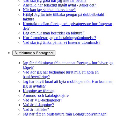
Vad ska jag göra när jag inte får betalt?
Anställd har felaktigt ingått avtal - gäller det?
När kan jag skicka inkassokrav?
Hjälp! Jag får inte tillbaka pengar på dubbelbetald
faktura
Kontrakt mellan företag och privatperson: hur fungerar
det?
Lag om hur man bestrider en faktura?
Hur formulerar jag en betalningspåminnelse?
Vad ska jag tänka på när vi lanserar utomlands?
Bluffakturor & Bedrägerier
Jag får elräkningar från ett annat företag – hur häver jag
köpet?
Vad gör jag när bedragare lurat mig att göra en
banköverföring?
Jag har blivit lurad att byta mobiloperatör. Hur kommer
jag ur avtalet?
Kapning av företag
Annons -och katalogskojare
Vad är VD-bedrägerier?
Vad är id-kapning?
Vad är nätfiske?
Jag har fått en bluffaktura från Bolagsupplysningen.