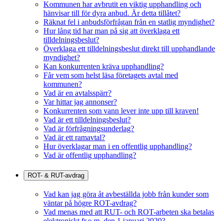
Kommunen har avbrutit en viktig upphandling och
hänvisar till för dyra anbud. Är detta tillåtet?
Räknat fel i anbudsförfrågan från en statlig myndighet?
Hur lång tid har man på sig att överklaga ett
tilldelningsbeslut?
Överklaga ett tilldelningsbeslut direkt till upphandlande
myndighet?
Kan konkurrenten kräva upphandling?
Får vem som helst läsa företagets avtal med
kommunen?
Vad är en avtalsspärr?
Var hittar jag annonser?
Konkurrenten som vann lever inte upp till kraven!
Vad är ett tilldelningsbeslut?
Vad är förfrågningsunderlag?
Vad är ett ramavtal?
Hur överklagar man i en offentlig upphandling?
Vad är offentlig upphandling?
ROT- & RUT-avdrag
Vad kan jag göra åt avbeställda jobb från kunder som
väntar på högre ROT-avdrag?
Vad menas med att RUT- och ROT-arbeten ska betalas
elektroniskt fr.o.m. den 1 januari 2020?