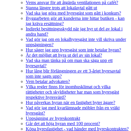
Vems ansvar för att åtgärda ventilationen på cafét?
Stanna längre trots att lokalavtal gått ut
Vad ska jag göra med hyresgäst som gått i konkurs?
Byggarbeten gör att kunderna inte hittar butiken - kan
jag kräva ersättning?
Indirekt besittningsskydd när jag hyr ut del av lokal i
andra hand?
Vad gör jag om en lokalhyresgäst inte vill skriva under
uppsägningen?
Hur säger jag upp hyresgäst som inte betalar hyran?
Är det möjligt att hyra ut del av sin lokal?
Vad ska man tänka på om man ska säga upp ett
hyresavtal?
Hur lång blir förlängningen av ett 3-årigt hyresavtal
som inte sagts upp?
Vem betalar advokaten?
Vilka regler finns för inomhusklimat och vilka
rättigheter och skyldigheter har man som hyresgäst
respektive hyresvärd?
Hur påverkas hyran när en fastighet byter ägare?
Vad gör jag med kvarlämnade möbler från en vräkt
hyresgäst?
Uppsägning av hyreskontrakt
Går det att höja hyran med 100 procent?
Köpa hyresfastighet - vad händer med hyreskontrakten?