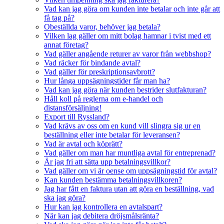
Vad kan jag göra om kunden inte betalar och inte går att
få tag på?
Obeställda varor, behöver jag betala?
Vilken lag gäller om mitt bolag hamnar i tvist med ett
annat företag?
Vad gäller angående returer av varor från webbshop?
Vad räcker för bindande avtal?
Vad gäller för preskriptionsavbrott?
Hur långa uppsägningstider får man ha?
Vad kan jag göra när kunden bestrider slutfakturan?
Håll koll på reglerna om e-handel och
distansförsäljning!
Export till Ryssland?
Vad krävs av oss om en kund vill slingra sig ur en
beställning eller inte betalar för leveransen?
Vad är avtal och köprätt?
Vad gäller om man har muntliga avtal för entreprenad?
Är jag fri att sätta upp betalningsvillkor?
Vad gäller om vi är oense om uppsägningstid för avtal?
Kan kunden bestämma betalningsvillkoren?
Jag har fått en faktura utan att göra en beställning, vad
ska jag göra?
Hur kan jag kontrollera en avtalspart?
När kan jag debitera dröjsmålsränta?