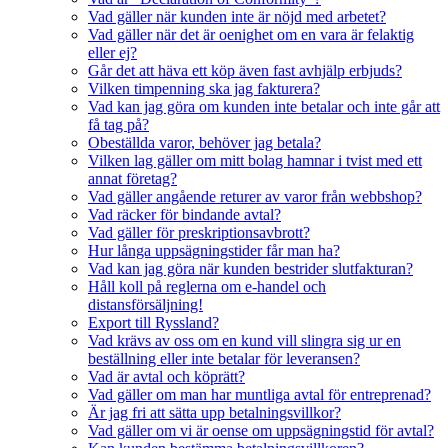
Vad gäller när kunden inte är nöjd med arbetet?
Vad gäller när det är oenighet om en vara är felaktig
eller ej?
Går det att häva ett köp även fast avhjälp erbjuds?
Vilken timpenning ska jag fakturera?
Vad kan jag göra om kunden inte betalar och inte går att
få tag på?
Obeställda varor, behöver jag betala?
Vilken lag gäller om mitt bolag hamnar i tvist med ett
annat företag?
Vad gäller angående returer av varor från webbshop?
Vad räcker för bindande avtal?
Vad gäller för preskriptionsavbrott?
Hur långa uppsägningstider får man ha?
Vad kan jag göra när kunden bestrider slutfakturan?
Håll koll på reglerna om e-handel och
distansförsäljning!
Export till Ryssland?
Vad krävs av oss om en kund vill slingra sig ur en
beställning eller inte betalar för leveransen?
Vad är avtal och köprätt?
Vad gäller om man har muntliga avtal för entreprenad?
Är jag fri att sätta upp betalningsvillkor?
Vad gäller om vi är oense om uppsägningstid för avtal?