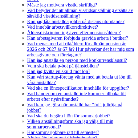
Måste jag motivera visstid skriftligt?
Vad betyder det att allmän visstidsanställning ersätts av
särskild visstidsanställning?
Kan jag låta anställda jobba på distans utomlands?
Vad innebär arbetsvillkorsdirektivet?
Åldersdiskriminering även efter pensionsåldern?
Kan arbetsgivaren förbjuda gravida arbeta i butiker?
Vad menas med att riktåldern för allmän pension år
2026 och 2027 är 67 år? Hur påverkar det här mig som
arbetsgivare och företagare?
Kan jag anställa en person med konkurrensklausul?
Vem ska betala p-bot på tjänstebilen?
Kan jag kvitta en skuld mot lön?
Kan vårt startup-företag vänta med att betala ut lön till
våra anställda?
Vad ska en lönespecifikation innehålla för uppgifter?
Vad händer om en anställd inte kommer tillbaka till
arbetet efter nyårsfirandet?
Vad kan jag göra när anställd har "ful" jultröja på
jobbet?
Vad ska du begära i lön för sommarjobbet?
Vilken anställningsform ska jag välja till min
sommarpersonal?
Har sommarjobbare rätt till semester?
Aktiva åtgärder mot diskriminering?