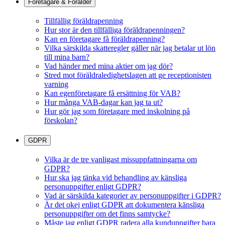
Företagare & Förälder
Tillfällig föräldrapenning
Hur stor är den tillfälliga föräldrapenningen?
Kan en företagare få föräldrapenning?
Vilka särskilda skatteregler gäller när jag betalar ut lön
till mina barn?
Vad händer med mina aktier om jag dör?
Stred mot föräldraledighetslagen att ge receptionisten
varning
Kan egenföretagare få ersättning för VAB?
Hur många VAB-dagar kan jag ta ut?
Hur gör jag som företagare med inskolning på
förskolan?
GDPR
Vilka är de tre vanligast missuppfattningarna om
GDPR?
Hur ska jag tänka vid behandling av känsliga
personuppgifter enligt GDPR?
Vad är särskilda kategorier av personuppgifter i GDPR?
Är det okej enligt GDPR att dokumentera känsliga
personuppgifter om det finns samtycke?
Måste jag enligt GDPR radera alla kunduppgifter bara