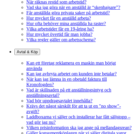
När räknas restid som arbetstid?
Vad ska jag göra när en anställd är “skenbajsare”?
Får anställda göra privata saker på arbetstid?
Hur mycket får en anställd arbeta?
Hur ofta behöver mina anställda ha raster?
Vilka arbetstider får en 19-åring ha?
Hur mycket övertid får man jobba?
Vilka regler gäller om arbetsschema?
Avtal & Köp
Kan ett företag reklamera en maskin man börjat
använda
Kan jag avbryta arbetet om kunden inte betalar?
När kan jag lämna in en obetald faktura till
Kronofogden?
Vad är skillnaden på ett anställningsintyg och
anställningsavtal?
Vad bör uppdragsavtalet innehålla?
Krävs det något särskilt för att ta ut en "no show"-
avgift?
Laddboxarna vi säljer och installerar har fått säljstopp –
vad gör jag nu?
Vilken prisinformation ska jag ange på mellandagsrean?
Gäller konsumentköplagen när vi säljer digitala varor