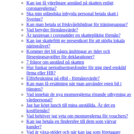
Kan jag få ytterligare anstånd på skatten enligt
coronareglerna?
Ska min utländska inhyrda personal betala skatt i
Sverige?
Kan man betala ut friskvårdsbidrag för träningsappar?
Vad betyder förmånsvärde?
Är taxiresan i coronatider en skattepliktig förmån?
Kan jag skattefritt ge presentkort för att stödja lokala
näringslivet?
Kommer det bli några ändringar av tider och
förseningsavgifter för deklarationer?
7 frågor om anstånd på skatten
Hur funkar periodiseringsfonder för mig med enskild
firma eller HB?
Elförbrukning på elbil - förmånsvärde?
Kan man få ersättning när man använder egen bil i
tjänsten?
Vad innebär de nya momsreglerna rörande uthyrning av
vårdpersonal?
Jag har köpt lunch till mina anställda. Är det en
kostförmån?
Vad behöver jag veta om momsreglerna för vouchers?
Kan jag betala en findersfee till dem som värvar
kunder?
Vad är växa-stödet och när kan jag som företagare