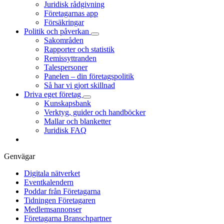
Juridisk rådgivning
Företagarnas app
Försäkringar
Politik och påverkan
Sakområden
Rapporter och statistik
Remissyttranden
Talespersoner
Panelen – din företagspolitik
Så har vi gjort skillnad
Driva eget företag
Kunskapsbank
Verktyg, guider och handböcker
Mallar och blanketter
Juridisk FAQ
Genvägar
Digitala nätverket
Eventkalendern
Poddar från Företagarna
Tidningen Företagaren
Medlemsannonser
Företagarna Branschpartner