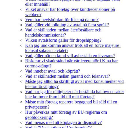
eller innehåll?
Vilket ansvar har företag över kundrecensioner på
webben?
Vem har bevisbördan för felet på datorn?
Vad gäller vid tolkning av avtal på flera språk?
Vad är skillnaden mellan återförsäljare och
handelskommissionär?
Vilken avtalsform gäller för dropshipping?
Kan jag undkomma ansvar trots att en force majeure-
klausul saknas i avtalet?
Vad gäller när en kund vill avbeställa en leverans?
Riskerar vi skadestånd när vår leverantör i Kina har
corona-stängt?
Vad innebär avtal och köprätt?
Vad är skillnaden mellan garanti och felansvar?
Måste jag alltid ha skriftligt avtal med konsumenter vid
telefonförsäljning?
Vad har jag för rättigheter när beställda halloweensaker
inte kommer fram i tid till mitt företag?
Måste mitt företag reparera begagnad bil såld till en
privatperson?
Hur påverkas mitt företag av EU-reglerna om
geoblockering?
Vad menas med att köplagen är dispositiv?
Vad är ”Declaration of Conformity”?