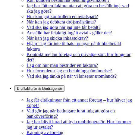
Kan kunden bestämma betalningsvillkoren?
Jag har fått en faktura utan att göra en beställning, vad
ska jag göra?
Hur kan jag kontrollera en avtalspart?
När kan jag debitera dröjsmålsränta?
Vad ska jag göra när jag inte får betalt?
Anställd har felaktigt ingått avtal - gäller det?
När kan jag skicka inkassokrav?
Hjälp! Jag får inte tillbaka pengar på dubbelbetald
faktura
Kontrakt mellan företag och privatperson: hur fungerar
det?
Lag om hur man bestrider en faktura?
Hur formulerar jag en betalningspåminnelse?
Vad ska jag tänka på när vi lanserar utomlands?
Bluffakturor & Bedrägerier
Jag får elräkningar från ett annat företag – hur häver jag
köpet?
Vad gör jag när bedragare lurat mig att göra en
banköverföring?
Jag har blivit lurad att byta mobiloperatör. Hur kommer
jag ur avtalet?
Kapning av företag