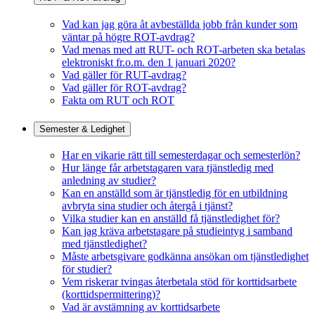
Vad kan jag göra åt avbeställda jobb från kunder som
väntar på högre ROT-avdrag?
Vad menas med att RUT- och ROT-arbeten ska betalas
elektroniskt fr.o.m. den 1 januari 2020?
Vad gäller för RUT-avdrag?
Vad gäller för ROT-avdrag?
Fakta om RUT och ROT
Semester & Ledighet
Har en vikarie rätt till semesterdagar och semesterlön?
Hur länge får arbetstagaren vara tjänstledig med
anledning av studier?
Kan en anställd som är tjänstledig för en utbildning
avbryta sina studier och återgå i tjänst?
Vilka studier kan en anställd få tjänstledighet för?
Kan jag kräva arbetstagare på studieintyg i samband
med tjänstledighet?
Måste arbetsgivare godkänna ansökan om tjänstledighet
för studier?
Vem riskerar tvingas återbetala stöd för korttidsarbete
(korttidspermittering)?
Vad är avstämning av korttidsarbete