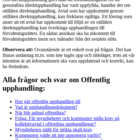
genomföra direktupphandling har varit uppfyllda, handlar det om
otillåten direktupphandling. Avtal som har uppkommit genom
otillåten direktupphandling, kan förklaras ogiltiga. Ett företag som
anser att ett avtal har uppkommit till följd av en otillåten
direktupphandling kan överklaga upphandlingen till
förvaltningsrätten. En sådan ansökan ska ha inkommit till
förvaltningsrätten inom sex månader från det avtalets slöts.
Observera att:
Ovanstående är ett enkelt svar på frågan. Det kan
finnas undantag m.m. som inte tagits upp och rättsläget, trots att vår
intention är att informationen ska vara uppdaterad och korrekt, kan
ha förändrats.
Alla frågor och svar om Offentlig
upphandling:
Hur går offentlig upphandling till
Vad är upphandlingsdokument?
När blir anbud offentliga?
Fråga: Får myndigheter och kommuner ställa krav på
kollektivavtal i offentliga upphandlingar?
Myndigheten ställt för strikta skall-krav
Kommunen valde att inte annonsera,varför?