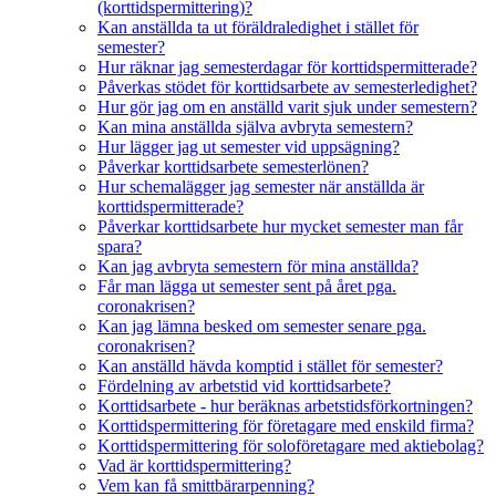
(korttidspermittering)?
Kan anställda ta ut föräldraledighet i stället för
semester?
Hur räknar jag semesterdagar för korttidspermitterade?
Påverkas stödet för korttidsarbete av semesterledighet?
Hur gör jag om en anställd varit sjuk under semestern?
Kan mina anställda själva avbryta semestern?
Hur lägger jag ut semester vid uppsägning?
Påverkar korttidsarbete semesterlönen?
Hur schemalägger jag semester när anställda är
korttidspermitterade?
Påverkar korttidsarbete hur mycket semester man får
spara?
Kan jag avbryta semestern för mina anställda?
Får man lägga ut semester sent på året pga.
coronakrisen?
Kan jag lämna besked om semester senare pga.
coronakrisen?
Kan anställd hävda komptid i stället för semester?
Fördelning av arbetstid vid korttidsarbete?
Korttidsarbete - hur beräknas arbetstidsförkortningen?
Korttidspermittering för företagare med enskild firma?
Korttidspermittering för soloföretagare med aktiebolag?
Vad är korttidspermittering?
Vem kan få smittbärarpenning?