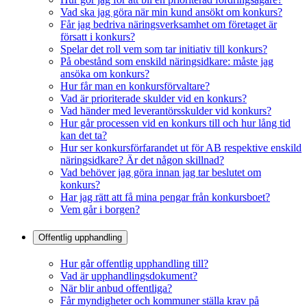
Vad ska jag göra när min kund ansökt om konkurs?
Får jag bedriva näringsverksamhet om företaget är
försatt i konkurs?
Spelar det roll vem som tar initiativ till konkurs?
På obestånd som enskild näringsidkare: måste jag
ansöka om konkurs?
Hur får man en konkursförvaltare?
Vad är prioriterade skulder vid en konkurs?
Vad händer med leverantörsskulder vid konkurs?
Hur går processen vid en konkurs till och hur lång tid
kan det ta?
Hur ser konkursförfarandet ut för AB respektive enskild
näringsidkare? Är det någon skillnad?
Vad behöver jag göra innan jag tar beslutet om
konkurs?
Har jag rätt att få mina pengar från konkursboet?
Vem går i borgen?
Offentlig upphandling
Hur går offentlig upphandling till?
Vad är upphandlingsdokument?
När blir anbud offentliga?
Får myndigheter och kommuner ställa krav på