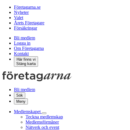
Företagarna.se
Nyheter
Valet
Årets Företagare
Försäkringar
Bli medlem
Logga in
Om Företagarna
Kontakt
Här finns vi
Stäng karta
Bli medlem
Sök
Meny
Medlemskapet
Teckna medlemskap
Medlemsförmåner
Nätverk och event