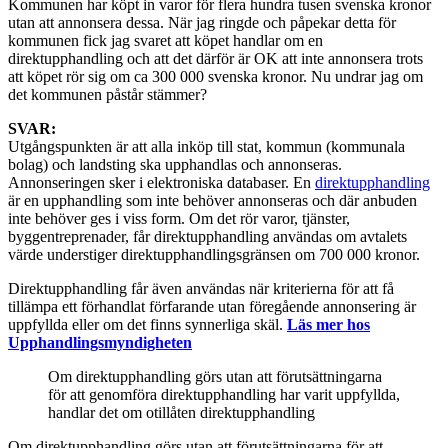
Kommunen har köpt in varor för flera hundra tusen svenska kronor
utan att annonsera dessa. När jag ringde och påpekar detta för
kommunen fick jag svaret att köpet handlar om en
direktupphandling och att det därför är OK att inte annonsera trots
att köpet rör sig om ca 300 000 svenska kronor. Nu undrar jag om
det kommunen påstår stämmer?
SVAR:
Utgångspunkten är att alla inköp till stat, kommun (kommunala
bolag) och landsting ska upphandlas och annonseras.
Annonseringen sker i elektroniska databaser. En
direktupphandling
är en upphandling som inte behöver annonseras och där anbuden
inte behöver ges i viss form. Om det rör varor, tjänster,
byggentreprenader, får direktupphandling användas om avtalets
värde understiger direktupphandlingsgränsen om 700 000 kronor.
Direktupphandling får även användas när kriterierna för att få
tillämpa ett förhandlat förfarande utan föregående annonsering är
uppfyllda eller om det finns synnerliga skäl.
Läs mer hos
Upphandlingsmyndigheten
Om direktupphandling görs utan att förutsättningarna
för att genomföra direktupphandling har varit uppfyllda,
handlar det om otillåten direktupphandling
Om direktupphandling görs utan att förutsättningarna för att