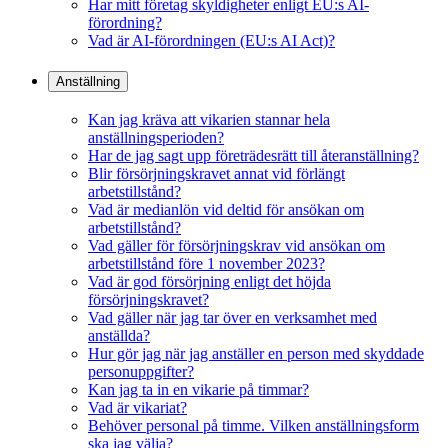
Har mitt företag skyldigheter enligt EU:s AI-
förordning?
Vad är AI-förordningen (EU:s AI Act)?
Anställning
Kan jag kräva att vikarien stannar hela
anställningsperioden?
Har de jag sagt upp företrädesrätt till återanställning?
Blir försörjningskravet annat vid förlängt
arbetstillstånd?
Vad är medianlön vid deltid för ansökan om
arbetstillstånd?
Vad gäller för försörjningskrav vid ansökan om
arbetstillstånd före 1 november 2023?
Vad är god försörjning enligt det höjda
försörjningskravet?
Vad gäller när jag tar över en verksamhet med
anställda?
Hur gör jag när jag anställer en person med skyddade
personuppgifter?
Kan jag ta in en vikarie på timmar?
Vad är vikariat?
Behöver personal på timme. Vilken anställningsform
ska jag välja?