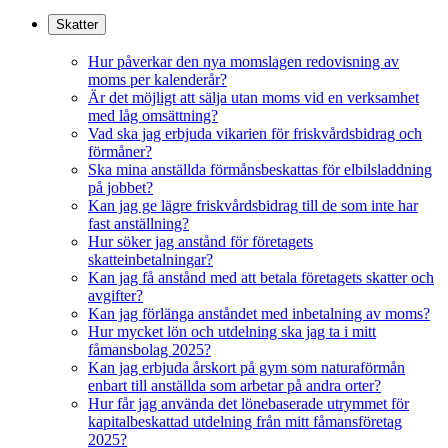
Skatter
Hur påverkar den nya momslagen redovisning av
moms per kalenderår?
Är det möjligt att sälja utan moms vid en verksamhet
med låg omsättning?
Vad ska jag erbjuda vikarien för friskvårdsbidrag och
förmåner?
Ska mina anställda förmånsbeskattas för elbilsladdning
på jobbet?
Kan jag ge lägre friskvårdsbidrag till de som inte har
fast anställning?
Hur söker jag anstånd för företagets
skatteinbetalningar?
Kan jag få anstånd med att betala företagets skatter och
avgifter?
Kan jag förlänga anståndet med inbetalning av moms?
Hur mycket lön och utdelning ska jag ta i mitt
fåmansbolag 2025?
Kan jag erbjuda årskort på gym som naturaförmån
enbart till anställda som arbetar på andra orter?
Hur får jag använda det lönebaserade utrymmet för
kapitalbeskattad utdelning från mitt fåmansföretag
2025?