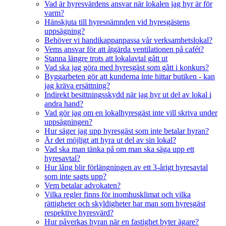
Vad är hyresvärdens ansvar när lokalen jag hyr är för
varm?
Hänskjuta till hyresnämnden vid hyresgästens
uppsägning?
Behöver vi handikappanpassa vår verksamhetslokal?
Vems ansvar för att åtgärda ventilationen på cafét?
Stanna längre trots att lokalavtal gått ut
Vad ska jag göra med hyresgäst som gått i konkurs?
Byggarbeten gör att kunderna inte hittar butiken - kan
jag kräva ersättning?
Indirekt besittningsskydd när jag hyr ut del av lokal i
andra hand?
Vad gör jag om en lokalhyresgäst inte vill skriva under
uppsägningen?
Hur säger jag upp hyresgäst som inte betalar hyran?
Är det möjligt att hyra ut del av sin lokal?
Vad ska man tänka på om man ska säga upp ett
hyresavtal?
Hur lång blir förlängningen av ett 3-årigt hyresavtal
som inte sagts upp?
Vem betalar advokaten?
Vilka regler finns för inomhusklimat och vilka
rättigheter och skyldigheter har man som hyresgäst
respektive hyresvärd?
Hur påverkas hyran när en fastighet byter ägare?