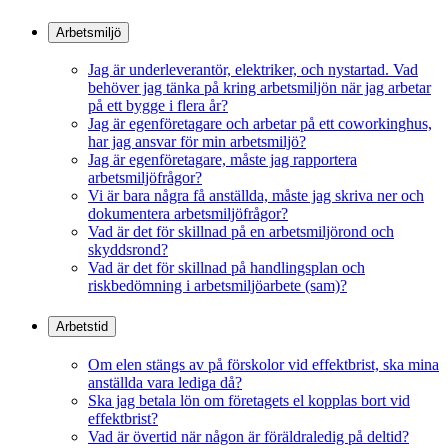
Arbetsmiljö
Jag är underleverantör, elektriker, och nystartad. Vad
behöver jag tänka på kring arbetsmiljön när jag arbetar
på ett bygge i flera år?
Jag är egenföretagare och arbetar på ett coworkinghus,
har jag ansvar för min arbetsmiljö?
Jag är egenföretagare, måste jag rapportera
arbetsmiljöfrågor?
Vi är bara några få anställda, måste jag skriva ner och
dokumentera arbetsmiljöfrågor?
Vad är det för skillnad på en arbetsmiljörond och
skyddsrond?
Vad är det för skillnad på handlingsplan och
riskbedömning i arbetsmiljöarbete (sam)?
Arbetstid
Om elen stängs av på förskolor vid effektbrist, ska mina
anställda vara lediga då?
Ska jag betala lön om företagets el kopplas bort vid
effektbrist?
Vad är övertid när någon är föräldraledig på deltid?