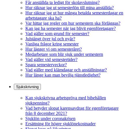
Får anställda ta ledigt för skolavslutning?
Hur räknar jag ut semesterlön till mina anställda?
Hur räknar jag ut hur många betalda semesterdagar en
arbetstagare ska ha?
Var hittar jag regler om hur semestern ska förläggas?
Kan jag ha semester när jag blivit egenföretagare?
Vad gäller som grund för semester?
Julstängt över jul och nyår?
Vanliga frågor kring semester
Hur lägger vi om semesteråret?
Medarbetare som blir sjuk under semestern
Vad gäller vid semestertider?
Spara semesterveckor?
Vad gäller med klämdagar och anställningar?
Hur länge kan man bevilja tjänstledighet?
Sjukskrivning
Kan sjukskrivna arbetspröva med bibehållen
sjukpenning?
Vad betyder slopat karensavdrag för egenföretagare
från 8 december 2021?
Sjuklön under coronakrisen
Ersättning för högre sjuklönekostnader
Slopat krav på läkarintyg