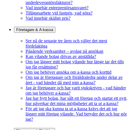
underleverantörsfakturor?
Vad innebär entreprenörsansvaret?
Tilläggsarbete vid fastpris, vad göra?
Vad innebär skäligt pris?
Företagare & A-kassa
Ser på de senaste tre åren och väljer det mest
fördelaktiga
Pågående verksamhet – avslag på ansökan
Kan vilande bolag drivas av anställda?
Om jag lägger mitt bolag vilande hur länge tar det tills
jag får ersättning?
Om jag behöver ansöka om a-kassa och korttid
Om jag är företagare och föräldraledig under delar av
året - vad händer då med min a-kassa?
Jag är företagare och har varit sjukskriven - vad händer
om jag behöver a-kassa?
Jag har bytt bolag, har sålt ett företag och startat ett nytt,
hur påverkar det mina möjligheter att ta ut a-kassa?
För att jag ska kunna ta ut a-kassa krävs det att jag
lägger mitt företag vilande. Vad betyder det och hur gör
jag?