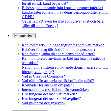
för att en f.d. kund begär det?
Behövs godkännande från kontaktpersoner införda i
kundregister för lagring av deras personuppgifter enligt
GDPR?
Gäller GDPR även för mig som driver eget och bara
säljer till andra företag?
Immaterialrätt
Kan företagets ljudlogga registreras som varumärke?
Behöver företag tillstånd för att filma personer?
Kan företag länka till andra hemsidor på nätet?
Kan mitt företag använda en bild jag hittat på nätet på
hemsidan?
Någon vill registrera ett liknande domännamn som mitt
företag, vad gör jag?
Vad är Creative Commons?
Vad gäller för att spela musik i offentlig miljö?
Kostnader för ansökan om patent
Internationella restriktioner för varumärken
Hur fungerar det med varumärken?
Hur fungerar det med STIM-avgifter?
Vad gäller för designskydd?