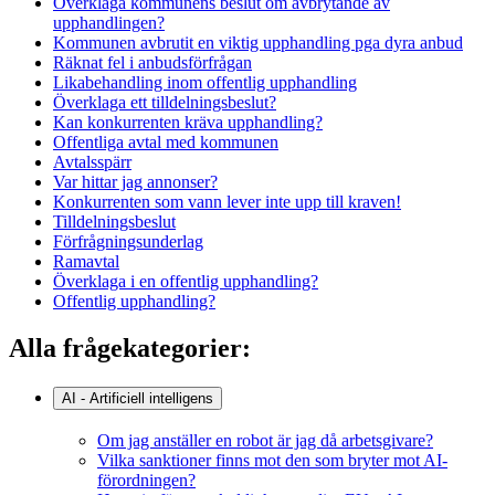
Överklaga kommunens beslut om avbrytande av
upphandlingen?
Kommunen avbrutit en viktig upphandling pga dyra anbud
Räknat fel i anbudsförfrågan
Likabehandling inom offentlig upphandling
Överklaga ett tilldelningsbeslut?
Kan konkurrenten kräva upphandling?
Offentliga avtal med kommunen
Avtalsspärr
Var hittar jag annonser?
Konkurrenten som vann lever inte upp till kraven!
Tilldelningsbeslut
Förfrågningsunderlag
Ramavtal
Överklaga i en offentlig upphandling?
Offentlig upphandling?
Alla frågekategorier:
AI - Artificiell intelligens
Om jag anställer en robot är jag då arbetsgivare?
Vilka sanktioner finns mot den som bryter mot AI-
förordningen?