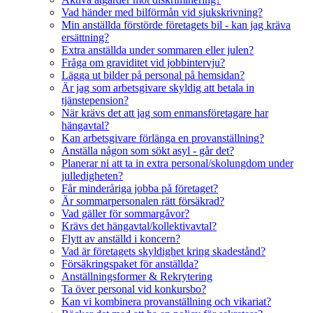
Vad händer med bilförmån vid sjukskrivning?
Min anställda förstörde företagets bil - kan jag kräva
ersättning?
Extra anställda under sommaren eller julen?
Fråga om graviditet vid jobbintervju?
Lägga ut bilder på personal på hemsidan?
Är jag som arbetsgivare skyldig att betala in
tjänstepension?
När krävs det att jag som enmansföretagare har
hängavtal?
Kan arbetsgivare förlänga en provanställning?
Anställa någon som sökt asyl - går det?
Planerar ni att ta in extra personal/skolungdom under
julledigheten?
Får minderåriga jobba på företaget?
Är sommarpersonalen rätt försäkrad?
Vad gäller för sommargåvor?
Krävs det hängavtal/kollektivavtal?
Flytt av anställd i koncern?
Vad är företagets skyldighet kring skadestånd?
Försäkringspaket för anställda?
Anställningsformer & Rekrytering
Ta över personal vid konkursbo?
Kan vi kombinera provanställning och vikariat?