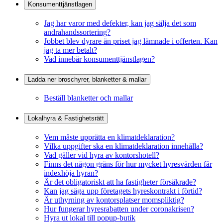
Konsumenttjänstlagen
Jag har varor med defekter, kan jag sälja det som
andrahandssortering?
Jobbet blev dyrare än priset jag lämnade i offerten. Kan
jag ta mer betalt?
Vad innebär konsumenttjänstlagen?
Ladda ner broschyrer, blanketter & mallar
Beställ blanketter och mallar
Lokalhyra & Fastighetsrätt
Vem måste upprätta en klimatdeklaration?
Vilka uppgifter ska en klimatdeklaration innehålla?
Vad gäller vid hyra av kontorshotell?
Finns det någon gräns för hur mycket hyresvärden får
indexhöja hyran?
Är det obligatoriskt att ha fastigheter försäkrade?
Kan jag säga upp företagets hyreskontrakt i förtid?
Är uthyrning av kontorsplatser momspliktig?
Hur fungerar hyresrabatten under coronakrisen?
Hyra ut lokal till popup-butik