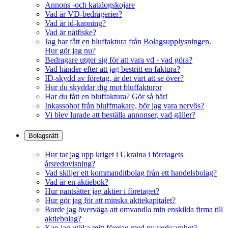
Annons -och katalogskojare
Vad är VD-bedrägerier?
Vad är id-kapning?
Vad är nätfiske?
Jag har fått en bluffaktura från Bolagsupplysningen.
Hur gör jag nu?
Bedragare utger sig för att vara vd - vad göra?
Vad händer efter att jag bestritt en faktura?
ID-skydd av företag, är det värt att se över?
Hur du skyddar dig mot bluffakturor
Har du fått en bluffaktura? Gör så här!
Inkassohot från bluffmakare, bör jag vara nervös?
Vi blev lurade att beställa annonser, vad gäller?
Bolagsrätt
Hur tar jag upp kriget i Ukraina i företagets
årsredovisning?
Vad skiljer ett kommanditbolag från ett handelsbolag?
Vad är en aktiebok?
Hur pantsätter jag aktier i företaget?
Hur gör jag för att minska aktiekapitalet?
Borde jag överväga att omvandla min enskilda firma till
aktiebolag?
Kan jag utöka mitt företag med ny verksamhet?