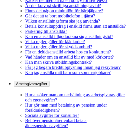
Räcker det med att ha en policy för sekretess?
Är det krav på skriftliga anställningsavtal?
Finns det någon minimilön för bärhjälpare?
Går det att ta bort mobiltelefon i tjänst?
Vilken anställningsform ska jag använda?
Betala konsultuppdrag i enskild firma utan att anställda?
Parkering till anställda?
Kan en anställd tillgodoräkna sig anställningstid?
Vilka regler gäller för klädkoder?
Vilka regler gäller för skyddsombud?
Får en deltidsanställd arbeta hos en konkurrent?
Vad händer om en anställd blir av med körkortet?
Kan man skriva utbildningskontrakt?
Får jag begära kreditupplysning innan jag rekryterar?
Kan jag anställa mitt barn som sommarjobbare?
Arbetsgivaravgifter
Hur ansöker man om nedsättning av arbetsgivaravgifter
och egenavgifter?
Hur gör man med betalning av pension under
föräldraledigheten?
Sociala avgifter för konsulter?
Behöver pensionärer enbart betala
ålderspensionsavgiften?