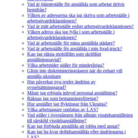
Vad är tjänsteställe för anställda som arbetar delvis
hemifrån?
Vilken av adresserna ska jag skriva som arbetsställe i
arbetsgivardeklarationen?
Vad är mitt arbetsställe enligt arbetsgivardeklarationen?
Vilken adress ska jag fylla i som arbetsställe i
arbetsgivardeklarationen?
Vad är arbetsställe för mina anställda städare?
Vad är arbetsställe för anställda i min food-truck?
Kan jag räkna mobilfilm som skriftligt
anställningsavtal?
Vilka arbetstider gäller för minderåriga?
Glöm inte diskrimineringslagen när du enbart vill
anställa ukrainare
Hur påverkar nya regler ändring av
sysselsättningsgrad?
Måste jag erbjuda inhyrd personal anställning?
Räknas jag som bemanningsföretag?
Hur anställer jag flyktingar från Ukraina?
Vilka arbetstagare omfattas av LAS?
Vad gäller i övergången från allmän visstidsanställning
till särskild visstidsanställning?
Kan jag förbjuda anställda att jobba med annat?
Kan jag ha kvar deltidsanställda efter ändringarna i
LAS?