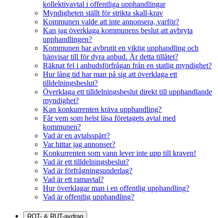
kollektivavtal i offentliga upphandlingar
Myndigheten ställt för strikta skall-krav
Kommunen valde att inte annonsera, varför?
Kan jag överklaga kommunens beslut att avbryta
upphandlingen?
Kommunen har avbrutit en viktig upphandling och
hänvisar till för dyra anbud. Är detta tillåtet?
Räknat fel i anbudsförfrågan från en statlig myndighet?
Hur lång tid har man på sig att överklaga ett
tilldelningsbeslut?
Överklaga ett tilldelningsbeslut direkt till upphandlande
myndighet?
Kan konkurrenten kräva upphandling?
Får vem som helst läsa företagets avtal med
kommunen?
Vad är en avtalsspärr?
Var hittar jag annonser?
Konkurrenten som vann lever inte upp till kraven!
Vad är ett tilldelningsbeslut?
Vad är förfrågningsunderlag?
Vad är ett ramavtal?
Hur överklagar man i en offentlig upphandling?
Vad är offentlig upphandling?
ROT- & RUT-avdrag