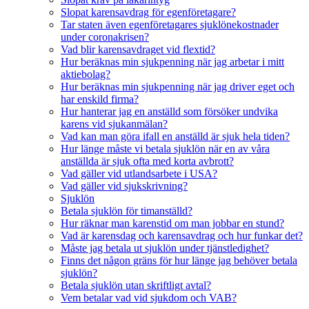
Slopat karensavdrag för egenföretagare?
Tar staten även egenföretagares sjuklönekostnader
under coronakrisen?
Vad blir karensavdraget vid flextid?
Hur beräknas min sjukpenning när jag arbetar i mitt
aktiebolag?
Hur beräknas min sjukpenning när jag driver eget och
har enskild firma?
Hur hanterar jag en anställd som försöker undvika
karens vid sjukanmälan?
Vad kan man göra ifall en anställd är sjuk hela tiden?
Hur länge måste vi betala sjuklön när en av våra
anställda är sjuk ofta med korta avbrott?
Vad gäller vid utlandsarbete i USA?
Vad gäller vid sjukskrivning?
Sjuklön
Betala sjuklön för timanställd?
Hur räknar man karenstid om man jobbar en stund?
Vad är karensdag och karensavdrag och hur funkar det?
Måste jag betala ut sjuklön under tjänstledighet?
Finns det någon gräns för hur länge jag behöver betala
sjuklön?
Betala sjuklön utan skriftligt avtal?
Vem betalar vad vid sjukdom och VAB?