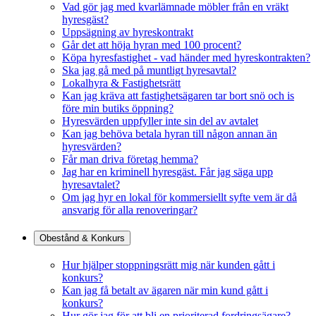
Vad gör jag med kvarlämnade möbler från en vräkt
hyresgäst?
Uppsägning av hyreskontrakt
Går det att höja hyran med 100 procent?
Köpa hyresfastighet - vad händer med hyreskontrakten?
Ska jag gå med på muntligt hyresavtal?
Lokalhyra & Fastighetsrätt
Kan jag kräva att fastighetsägaren tar bort snö och is
före min butiks öppning?
Hyresvärden uppfyller inte sin del av avtalet
Kan jag behöva betala hyran till någon annan än
hyresvärden?
Får man driva företag hemma?
Jag har en kriminell hyresgäst. Får jag säga upp
hyresavtalet?
Om jag hyr en lokal för kommersiellt syfte vem är då
ansvarig för alla renoveringar?
Obestånd & Konkurs
Hur hjälper stoppningsrätt mig när kunden gått i
konkurs?
Kan jag få betalt av ägaren när min kund gått i
konkurs?
Hur gör jag för att bli en prioriterad fordringsägare?