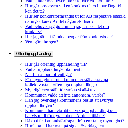
Vad händer med leverantörsskulder vid konkurs?
Hur går processen vid en konkurs till och hur lång tid
kan det ta?
Hur ser konkursförfarandet ut för AB respektive enskild
näringsidkare? Är det någon skillnad?
Vad behöver jag göra innan jag tar beslutet om
konkurs?
Har jag rätt att få mina pengar från konkursboet?
Vem går i borgen?
Offentlig upphandling
Hur går offentlig upphandling till?
Vad är upphandlingsdokument?
När blir anbud offentliga?
Får myndigheter och kommuner ställa krav på
kollektivavtal i offentliga upphandlingar
Myndigheten ställt för strikta skall-krav
Kommunen valde att inte annonsera, varför?
Kan jag överklaga kommunens beslut att avbryta
upphandlingen?
Kommunen har avbrutit en viktig upphandling och
hänvisar till för dyra anbud. Är detta tillåtet?
Räknat fel i anbudsförfrågan från en statlig myndighet?
Hur lång tid har man på sig att överklaga ett