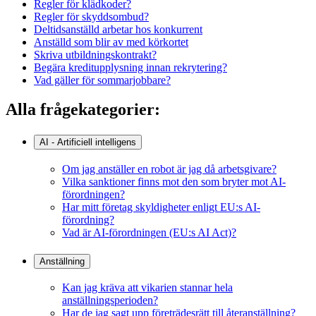
Regler för klädkoder?
Regler för skyddsombud?
Deltidsanställd arbetar hos konkurrent
Anställd som blir av med körkortet
Skriva utbildningskontrakt?
Begära kreditupplysning innan rekrytering?
Vad gäller för sommarjobbare?
Alla frågekategorier:
AI - Artificiell intelligens
Om jag anställer en robot är jag då arbetsgivare?
Vilka sanktioner finns mot den som bryter mot AI-
förordningen?
Har mitt företag skyldigheter enligt EU:s AI-
förordning?
Vad är AI-förordningen (EU:s AI Act)?
Anställning
Kan jag kräva att vikarien stannar hela
anställningsperioden?
Har de jag sagt upp företrädesrätt till återanställning?