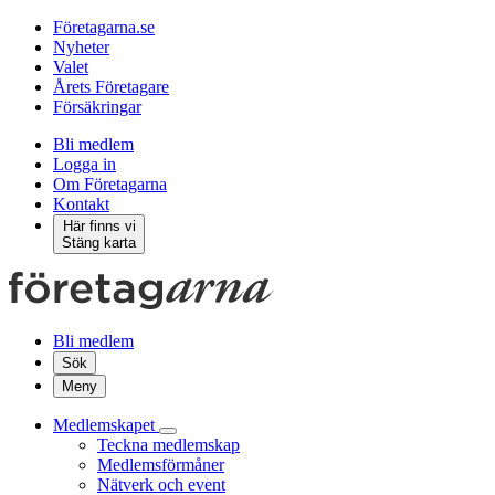
Företagarna.se
Nyheter
Valet
Årets Företagare
Försäkringar
Bli medlem
Logga in
Om Företagarna
Kontakt
Här finns vi
Stäng karta
Bli medlem
Sök
Meny
Medlemskapet
Teckna medlemskap
Medlemsförmåner
Nätverk och event