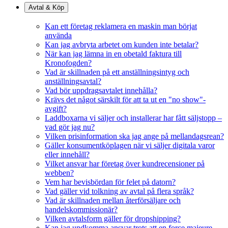
Avtal & Köp
Kan ett företag reklamera en maskin man börjat
använda
Kan jag avbryta arbetet om kunden inte betalar?
När kan jag lämna in en obetald faktura till
Kronofogden?
Vad är skillnaden på ett anställningsintyg och
anställningsavtal?
Vad bör uppdragsavtalet innehålla?
Krävs det något särskilt för att ta ut en "no show"-
avgift?
Laddboxarna vi säljer och installerar har fått säljstopp –
vad gör jag nu?
Vilken prisinformation ska jag ange på mellandagsrean?
Gäller konsumentköplagen när vi säljer digitala varor
eller innehåll?
Vilket ansvar har företag över kundrecensioner på
webben?
Vem har bevisbördan för felet på datorn?
Vad gäller vid tolkning av avtal på flera språk?
Vad är skillnaden mellan återförsäljare och
handelskommissionär?
Vilken avtalsform gäller för dropshipping?
Kan jag undkomma ansvar trots att en force majeure-