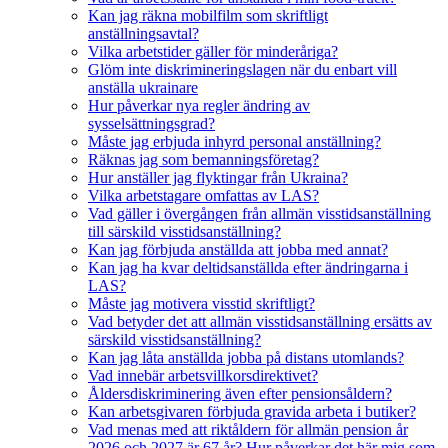
Kan jag räkna mobilfilm som skriftligt
anställningsavtal?
Vilka arbetstider gäller för minderåriga?
Glöm inte diskrimineringslagen när du enbart vill
anställa ukrainare
Hur påverkar nya regler ändring av
sysselsättningsgrad?
Måste jag erbjuda inhyrd personal anställning?
Räknas jag som bemanningsföretag?
Hur anställer jag flyktingar från Ukraina?
Vilka arbetstagare omfattas av LAS?
Vad gäller i övergången från allmän visstidsanställning
till särskild visstidsanställning?
Kan jag förbjuda anställda att jobba med annat?
Kan jag ha kvar deltidsanställda efter ändringarna i
LAS?
Måste jag motivera visstid skriftligt?
Vad betyder det att allmän visstidsanställning ersätts av
särskild visstidsanställning?
Kan jag låta anställda jobba på distans utomlands?
Vad innebär arbetsvillkorsdirektivet?
Åldersdiskriminering även efter pensionsåldern?
Kan arbetsgivaren förbjuda gravida arbeta i butiker?
Vad menas med att riktåldern för allmän pension år
2026 och 2027 är 67 år? Hur påverkar det här mig som