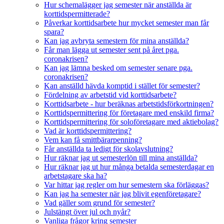
Hur schemalägger jag semester när anställda är
korttidspermitterade?
Påverkar korttidsarbete hur mycket semester man får
spara?
Kan jag avbryta semestern för mina anställda?
Får man lägga ut semester sent på året pga.
coronakrisen?
Kan jag lämna besked om semester senare pga.
coronakrisen?
Kan anställd hävda komptid i stället för semester?
Fördelning av arbetstid vid korttidsarbete?
Korttidsarbete - hur beräknas arbetstidsförkortningen?
Korttidspermittering för företagare med enskild firma?
Korttidspermittering för soloföretagare med aktiebolag?
Vad är korttidspermittering?
Vem kan få smittbärarpenning?
Får anställda ta ledigt för skolavslutning?
Hur räknar jag ut semesterlön till mina anställda?
Hur räknar jag ut hur många betalda semesterdagar en
arbetstagare ska ha?
Var hittar jag regler om hur semestern ska förläggas?
Kan jag ha semester när jag blivit egenföretagare?
Vad gäller som grund för semester?
Julstängt över jul och nyår?
Vanliga frågor kring semester