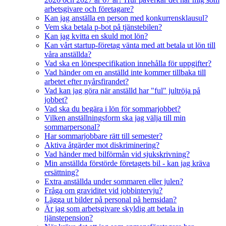
arbetsgivare och företagare?
Kan jag anställa en person med konkurrensklausul?
Vem ska betala p-bot på tjänstebilen?
Kan jag kvitta en skuld mot lön?
Kan vårt startup-företag vänta med att betala ut lön till
våra anställda?
Vad ska en lönespecifikation innehålla för uppgifter?
Vad händer om en anställd inte kommer tillbaka till
arbetet efter nyårsfirandet?
Vad kan jag göra när anställd har "ful" jultröja på
jobbet?
Vad ska du begära i lön för sommarjobbet?
Vilken anställningsform ska jag välja till min
sommarpersonal?
Har sommarjobbare rätt till semester?
Aktiva åtgärder mot diskriminering?
Vad händer med bilförmån vid sjukskrivning?
Min anställda förstörde företagets bil - kan jag kräva
ersättning?
Extra anställda under sommaren eller julen?
Fråga om graviditet vid jobbintervju?
Lägga ut bilder på personal på hemsidan?
Är jag som arbetsgivare skyldig att betala in
tjänstepension?