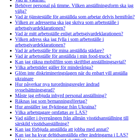
Behöver personal på timme. Vilken anställningsform ska jag
välja?
Vad är tjänsteställe för anställda som arbetar delvis hemifrån?
Vilken av adresserna ska jag skriva som arbetsställe i
arbetsgivardeklarationen?
Vad är mitt arbetsställe enligt arbetsgivardeklarationen?
Vilken adress ska jag fylla i som arbetsställe i
arbetsgivardeklarationen?
Vad är arbetsställe för mina anställda städare?
Vad är arbetsställe för anställda i min food-truck?
Kan jag räkna mobilfilm som skriftligt anställningsavtal?
Vilka arbetstider gäller för minderåriga?
Glöm inte diskrimineringslagen när du enbart vill anställa
ukrainare
Hur påverkar nya turordningsregler ändrad
sysselsättningsgrad?
Måste jag erbjuda inhyrd personal anställning?
Räknas jag som bemanningsföretag?
Hur anställer jag flyktingar från Ukraina?
Vilka arbetstagare omfattas av LAS?
Vad gäller i övergången från allmän visstidsanställning till
särskild visstidsanställning?
Kan jag förbjuda anställda att jobba med annat?
Kan jag ha kvar deltidsanställda efter ändringarna i LAS?