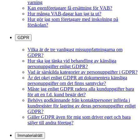
varning
Kan egenföretagare få ersättning för VAB?
Hur många VAB-dagar kan jag ta ut?
Hur gör jag som företagare med inskolning på
förskolan?
GDPR
Vilka är de tre vanligast missuppfattningarna om
GDPR?
Hur ska jag tänka vid behandling av känsliga
personuppgifter enligt GDPR?
Vad är särskilda kategorier av personuppgifter i GDPR?
Är det okej enligt GDPR att dokumentera känsliga
personuppgifter om det finns samtycke?
Måste jag enligt GDPR radera alla kunduppgifter bara
för att en f.d. kund begär det?
Behövs godkännande från kontaktpersoner införda i
kundregister för lagring av deras personuppgifter enligt
GDPR?
Gäller GDPR även för mig som driver eget och bara
säljer till andra företag?
Immaterialrätt