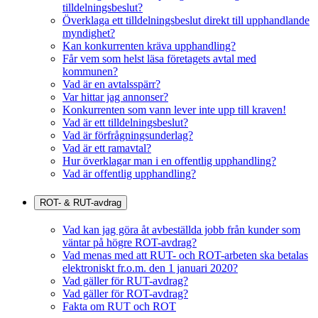
tilldelningsbeslut?
Överklaga ett tilldelningsbeslut direkt till upphandlande
myndighet?
Kan konkurrenten kräva upphandling?
Får vem som helst läsa företagets avtal med
kommunen?
Vad är en avtalsspärr?
Var hittar jag annonser?
Konkurrenten som vann lever inte upp till kraven!
Vad är ett tilldelningsbeslut?
Vad är förfrågningsunderlag?
Vad är ett ramavtal?
Hur överklagar man i en offentlig upphandling?
Vad är offentlig upphandling?
ROT- & RUT-avdrag
Vad kan jag göra åt avbeställda jobb från kunder som
väntar på högre ROT-avdrag?
Vad menas med att RUT- och ROT-arbeten ska betalas
elektroniskt fr.o.m. den 1 januari 2020?
Vad gäller för RUT-avdrag?
Vad gäller för ROT-avdrag?
Fakta om RUT och ROT