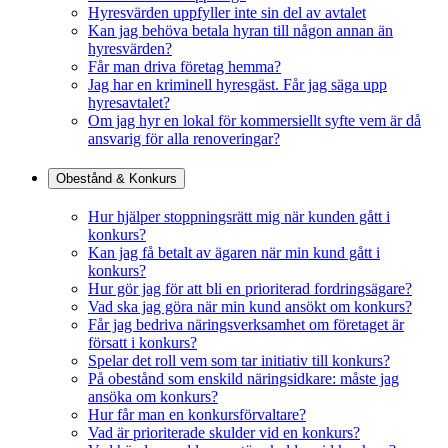
Hyresvärden uppfyller inte sin del av avtalet
Kan jag behöva betala hyran till någon annan än
hyresvärden?
Får man driva företag hemma?
Jag har en kriminell hyresgäst. Får jag säga upp
hyresavtalet?
Om jag hyr en lokal för kommersiellt syfte vem är då
ansvarig för alla renoveringar?
Obestånd & Konkurs
Hur hjälper stoppningsrätt mig när kunden gått i
konkurs?
Kan jag få betalt av ägaren när min kund gått i
konkurs?
Hur gör jag för att bli en prioriterad fordringsägare?
Vad ska jag göra när min kund ansökt om konkurs?
Får jag bedriva näringsverksamhet om företaget är
försatt i konkurs?
Spelar det roll vem som tar initiativ till konkurs?
På obestånd som enskild näringsidkare: måste jag
ansöka om konkurs?
Hur får man en konkursförvaltare?
Vad är prioriterade skulder vid en konkurs?