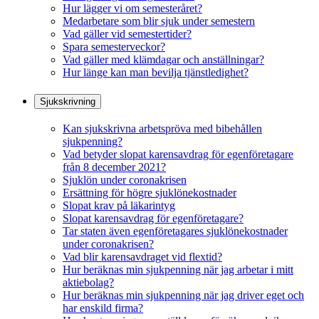
Hur lägger vi om semesteråret?
Medarbetare som blir sjuk under semestern
Vad gäller vid semestertider?
Spara semesterveckor?
Vad gäller med klämdagar och anställningar?
Hur länge kan man bevilja tjänstledighet?
Sjukskrivning
Kan sjukskrivna arbetspröva med bibehållen
sjukpenning?
Vad betyder slopat karensavdrag för egenföretagare
från 8 december 2021?
Sjuklön under coronakrisen
Ersättning för högre sjuklönekostnader
Slopat krav på läkarintyg
Slopat karensavdrag för egenföretagare?
Tar staten även egenföretagares sjuklönekostnader
under coronakrisen?
Vad blir karensavdraget vid flextid?
Hur beräknas min sjukpenning när jag arbetar i mitt
aktiebolag?
Hur beräknas min sjukpenning när jag driver eget och
har enskild firma?