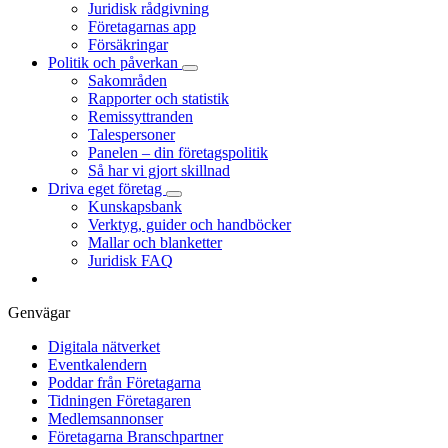
Juridisk rådgivning
Företagarnas app
Försäkringar
Politik och påverkan
Sakområden
Rapporter och statistik
Remissyttranden
Talespersoner
Panelen – din företagspolitik
Så har vi gjort skillnad
Driva eget företag
Kunskapsbank
Verktyg, guider och handböcker
Mallar och blanketter
Juridisk FAQ
Genvägar
Digitala nätverket
Eventkalendern
Poddar från Företagarna
Tidningen Företagaren
Medlemsannonser
Företagarna Branschpartner