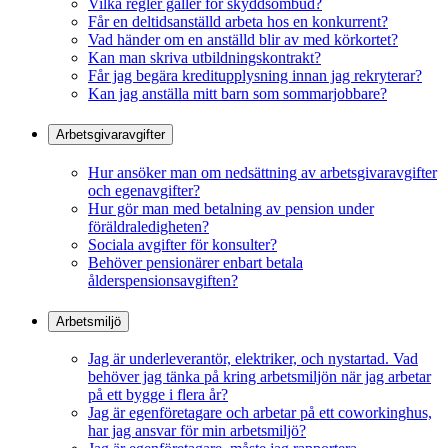
Vilka regler gäller för skyddsombud?
Får en deltidsanställd arbeta hos en konkurrent?
Vad händer om en anställd blir av med körkortet?
Kan man skriva utbildningskontrakt?
Får jag begära kreditupplysning innan jag rekryterar?
Kan jag anställa mitt barn som sommarjobbare?
Arbetsgivaravgifter
Hur ansöker man om nedsättning av arbetsgivaravgifter
och egenavgifter?
Hur gör man med betalning av pension under
föräldraledigheten?
Sociala avgifter för konsulter?
Behöver pensionärer enbart betala
ålderspensionsavgiften?
Arbetsmiljö
Jag är underleverantör, elektriker, och nystartad. Vad
behöver jag tänka på kring arbetsmiljön när jag arbetar
på ett bygge i flera år?
Jag är egenföretagare och arbetar på ett coworkinghus,
har jag ansvar för min arbetsmiljö?