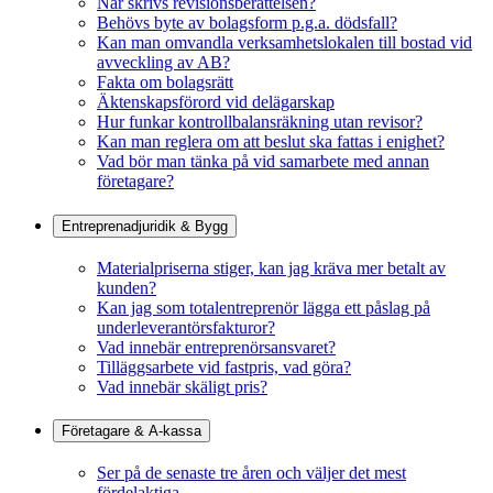
När skrivs revisionsberättelsen?
Behövs byte av bolagsform p.g.a. dödsfall?
Kan man omvandla verksamhetslokalen till bostad vid
avveckling av AB?
Fakta om bolagsrätt
Äktenskapsförord vid delägarskap
Hur funkar kontrollbalansräkning utan revisor?
Kan man reglera om att beslut ska fattas i enighet?
Vad bör man tänka på vid samarbete med annan
företagare?
Entreprenadjuridik & Bygg
Materialpriserna stiger, kan jag kräva mer betalt av
kunden?
Kan jag som totalentreprenör lägga ett påslag på
underleverantörsfakturor?
Vad innebär entreprenörsansvaret?
Tilläggsarbete vid fastpris, vad göra?
Vad innebär skäligt pris?
Företagare & A-kassa
Ser på de senaste tre åren och väljer det mest
fördelaktiga