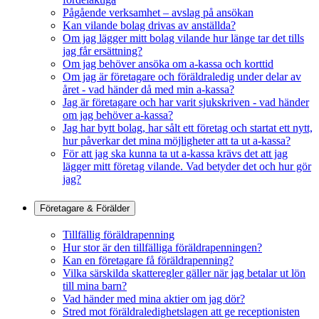
Pågående verksamhet – avslag på ansökan
Kan vilande bolag drivas av anställda?
Om jag lägger mitt bolag vilande hur länge tar det tills
jag får ersättning?
Om jag behöver ansöka om a-kassa och korttid
Om jag är företagare och föräldraledig under delar av
året - vad händer då med min a-kassa?
Jag är företagare och har varit sjukskriven - vad händer
om jag behöver a-kassa?
Jag har bytt bolag, har sålt ett företag och startat ett nytt,
hur påverkar det mina möjligheter att ta ut a-kassa?
För att jag ska kunna ta ut a-kassa krävs det att jag
lägger mitt företag vilande. Vad betyder det och hur gör
jag?
Företagare & Förälder
Tillfällig föräldrapenning
Hur stor är den tillfälliga föräldrapenningen?
Kan en företagare få föräldrapenning?
Vilka särskilda skatteregler gäller när jag betalar ut lön
till mina barn?
Vad händer med mina aktier om jag dör?
Stred mot föräldraledighetslagen att ge receptionisten