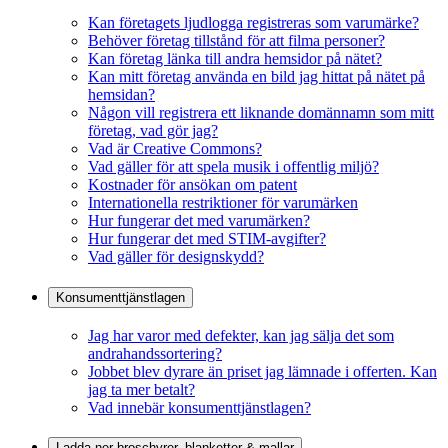
Kan företagets ljudlogga registreras som varumärke?
Behöver företag tillstånd för att filma personer?
Kan företag länka till andra hemsidor på nätet?
Kan mitt företag använda en bild jag hittat på nätet på
hemsidan?
Någon vill registrera ett liknande domännamn som mitt
företag, vad gör jag?
Vad är Creative Commons?
Vad gäller för att spela musik i offentlig miljö?
Kostnader för ansökan om patent
Internationella restriktioner för varumärken
Hur fungerar det med varumärken?
Hur fungerar det med STIM-avgifter?
Vad gäller för designskydd?
Konsumenttjänstlagen
Jag har varor med defekter, kan jag sälja det som
andrahandssortering?
Jobbet blev dyrare än priset jag lämnade i offerten. Kan
jag ta mer betalt?
Vad innebär konsumenttjänstlagen?
Ladda ner broschyrer, blanketter & mallar