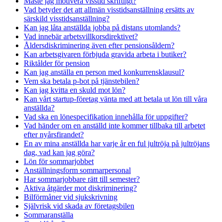
Måste jag motivera visstid skriftligt?
Vad betyder det att allmän visstidsanställning ersätts av
särskild visstidsanställning?
Kan jag låta anställda jobba på distans utomlands?
Vad innebär arbetsvillkorsdirektivet?
Åldersdiskriminering även efter pensionsåldern?
Kan arbetsgivaren förbjuda gravida arbeta i butiker?
Riktålder för pension
Kan jag anställa en person med konkurrensklausul?
Vem ska betala p-bot på tjänstebilen?
Kan jag kvitta en skuld mot lön?
Kan vårt startup-företag vänta med att betala ut lön till våra
anställda?
Vad ska en lönespecifikation innehålla för uppgifter?
Vad händer om en anställd inte kommer tillbaka till arbetet
efter nyårsfirandet?
En av mina anställda har varje år en ful jultröja på jultröjans
dag, vad kan jag göra?
Lön för sommarjobbet
Anställningsform sommarpersonal
Har sommarjobbare rätt till semester?
Aktiva åtgärder mot diskriminering?
Bilförmåner vid sjukskrivning
Självrisk vid skada av företagsbilen
Sommaranställa