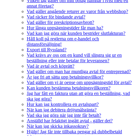
Vilken lag gäller om mitt bolag hamnar i tvist med ett
annat företag?
Vad gäller angående returer av varor från webbshop?
Vad räcker för bindande avtal?
Vad gäller för preskriptionsavbrott?
Hur långa uppsägningstider får man ha?
Vad kan jag göra när kunden bestrider slutfakturan?
Håll koll på reglerna om e-handel och
distansförsäljning!
Export till Ryssland?
Vad krävs av oss om en kund vill slingra sig ur en
beställning eller inte betalar för leveransen?
Vad är avtal och köprätt?
Vad gäller om man har muntliga avtal för entreprenad?
Är jag fri att sätta upp betalningsvillkor?
Vad gäller om vi är oense om uppsägningstid för avtal?
Kan kunden bestämma betalningsvillkoren?
Jag har fått en faktura utan att göra en beställning, vad
ska jag göra?
Hur kan jag kontrollera en avtalspart?
När kan jag debitera dröjsmålsränta?
Vad ska jag göra när jag inte får betalt?
Anställd har felaktigt ingått avtal - gäller det?
När kan jag skicka inkassokrav?
Hjälp! Jag får inte tillbaka pengar på dubbelbetald