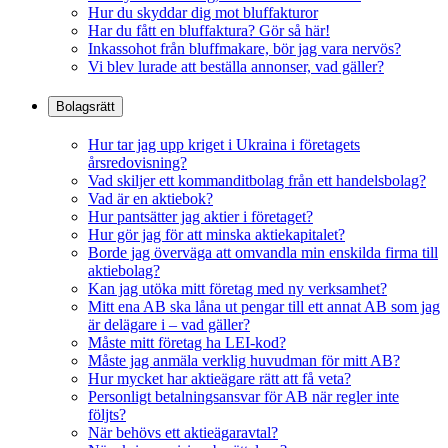
Hur du skyddar dig mot bluffakturor
Har du fått en bluffaktura? Gör så här!
Inkassohot från bluffmakare, bör jag vara nervös?
Vi blev lurade att beställa annonser, vad gäller?
Bolagsrätt
Hur tar jag upp kriget i Ukraina i företagets
årsredovisning?
Vad skiljer ett kommanditbolag från ett handelsbolag?
Vad är en aktiebok?
Hur pantsätter jag aktier i företaget?
Hur gör jag för att minska aktiekapitalet?
Borde jag överväga att omvandla min enskilda firma till
aktiebolag?
Kan jag utöka mitt företag med ny verksamhet?
Mitt ena AB ska låna ut pengar till ett annat AB som jag
är delägare i – vad gäller?
Måste mitt företag ha LEI-kod?
Måste jag anmäla verklig huvudman för mitt AB?
Hur mycket har aktieägare rätt att få veta?
Personligt betalningsansvar för AB när regler inte
följts?
När behövs ett aktieägaravtal?