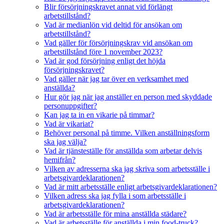
Blir försörjningskravet annat vid förlängt
arbetstillstånd?
Vad är medianlön vid deltid för ansökan om
arbetstillstånd?
Vad gäller för försörjningskrav vid ansökan om
arbetstillstånd före 1 november 2023?
Vad är god försörjning enligt det höjda
försörjningskravet?
Vad gäller när jag tar över en verksamhet med
anställda?
Hur gör jag när jag anställer en person med skyddade
personuppgifter?
Kan jag ta in en vikarie på timmar?
Vad är vikariat?
Behöver personal på timme. Vilken anställningsform
ska jag välja?
Vad är tjänsteställe för anställda som arbetar delvis
hemifrån?
Vilken av adresserna ska jag skriva som arbetsställe i
arbetsgivardeklarationen?
Vad är mitt arbetsställe enligt arbetsgivardeklarationen?
Vilken adress ska jag fylla i som arbetsställe i
arbetsgivardeklarationen?
Vad är arbetsställe för mina anställda städare?
Vad är arbetsställe för anställda i min food-truck?