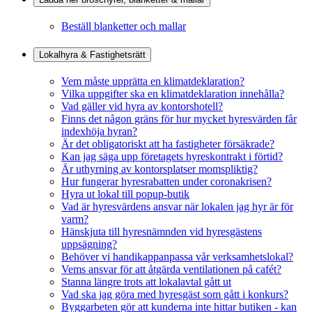
Beställ blanketter och mallar
Lokalhyra & Fastighetsrätt
Vem måste upprätta en klimatdeklaration?
Vilka uppgifter ska en klimatdeklaration innehålla?
Vad gäller vid hyra av kontorshotell?
Finns det någon gräns för hur mycket hyresvärden får
indexhöja hyran?
Är det obligatoriskt att ha fastigheter försäkrade?
Kan jag säga upp företagets hyreskontrakt i förtid?
Är uthyrning av kontorsplatser momspliktig?
Hur fungerar hyresrabatten under coronakrisen?
Hyra ut lokal till popup-butik
Vad är hyresvärdens ansvar när lokalen jag hyr är för
varm?
Hänskjuta till hyresnämnden vid hyresgästens
uppsägning?
Behöver vi handikappanpassa vår verksamhetslokal?
Vems ansvar för att åtgärda ventilationen på cafét?
Stanna längre trots att lokalavtal gått ut
Vad ska jag göra med hyresgäst som gått i konkurs?
Byggarbeten gör att kunderna inte hittar butiken - kan