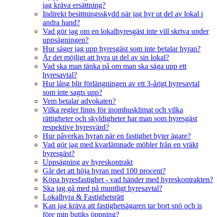
jag kräva ersättning?
Indirekt besittningsskydd när jag hyr ut del av lokal i
andra hand?
Vad gör jag om en lokalhyresgäst inte vill skriva under
uppsägningen?
Hur säger jag upp hyresgäst som inte betalar hyran?
Är det möjligt att hyra ut del av sin lokal?
Vad ska man tänka på om man ska säga upp ett
hyresavtal?
Hur lång blir förlängningen av ett 3-årigt hyresavtal
som inte sagts upp?
Vem betalar advokaten?
Vilka regler finns för inomhusklimat och vilka
rättigheter och skyldigheter har man som hyresgäst
respektive hyresvärd?
Hur påverkas hyran när en fastighet byter ägare?
Vad gör jag med kvarlämnade möbler från en vräkt
hyresgäst?
Uppsägning av hyreskontrakt
Går det att höja hyran med 100 procent?
Köpa hyresfastighet - vad händer med hyreskontrakten?
Ska jag gå med på muntligt hyresavtal?
Lokalhyra & Fastighetsrätt
Kan jag kräva att fastighetsägaren tar bort snö och is
före min butiks öppning?