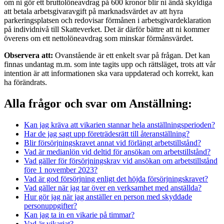
om ni gör ett bruttolöneavdrag på 600 kronor blir ni ändå skyldiga
att betala arbetsgivaravgift på marknadsvärdet av att hyra
parkeringsplatsen och redovisar förmånen i arbetsgivardeklaration
på individnivå till Skatteverket. Det är därför bättre att ni kommer
överens om ett nettolöneavdrag som minskar förmånsvärdet.
Observera att:
Ovanstående är ett enkelt svar på frågan. Det kan
finnas undantag m.m. som inte tagits upp och rättsläget, trots att vår
intention är att informationen ska vara uppdaterad och korrekt, kan
ha förändrats.
Alla frågor och svar om Anställning:
Kan jag kräva att vikarien stannar hela anställningsperioden?
Har de jag sagt upp företrädesrätt till återanställning?
Blir försörjningskravet annat vid förlängt arbetstillstånd?
Vad är medianlön vid deltid för ansökan om arbetstillstånd?
Vad gäller för försörjningskrav vid ansökan om arbetstillstånd
före 1 november 2023?
Vad är god försörjning enligt det höjda försörjningskravet?
Vad gäller när jag tar över en verksamhet med anställda?
Hur gör jag när jag anställer en person med skyddade
personuppgifter?
Kan jag ta in en vikarie på timmar?
Vad är vikariat?