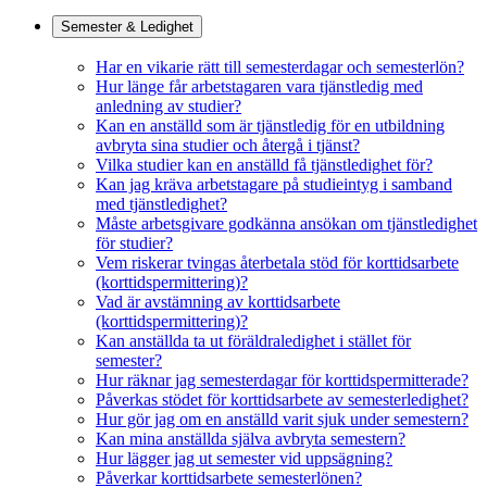
Semester & Ledighet
Har en vikarie rätt till semesterdagar och semesterlön?
Hur länge får arbetstagaren vara tjänstledig med
anledning av studier?
Kan en anställd som är tjänstledig för en utbildning
avbryta sina studier och återgå i tjänst?
Vilka studier kan en anställd få tjänstledighet för?
Kan jag kräva arbetstagare på studieintyg i samband
med tjänstledighet?
Måste arbetsgivare godkänna ansökan om tjänstledighet
för studier?
Vem riskerar tvingas återbetala stöd för korttidsarbete
(korttidspermittering)?
Vad är avstämning av korttidsarbete
(korttidspermittering)?
Kan anställda ta ut föräldraledighet i stället för
semester?
Hur räknar jag semesterdagar för korttidspermitterade?
Påverkas stödet för korttidsarbete av semesterledighet?
Hur gör jag om en anställd varit sjuk under semestern?
Kan mina anställda själva avbryta semestern?
Hur lägger jag ut semester vid uppsägning?
Påverkar korttidsarbete semesterlönen?