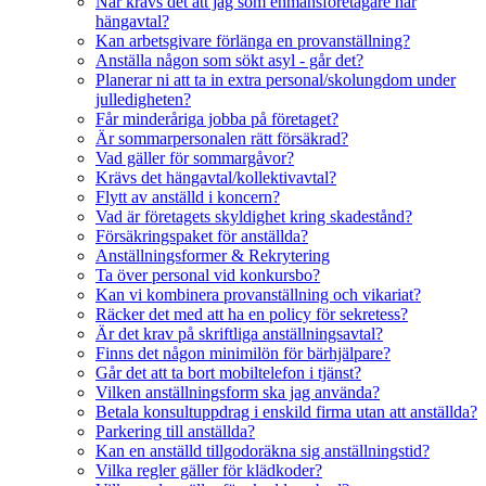
När krävs det att jag som enmansföretagare har
hängavtal?
Kan arbetsgivare förlänga en provanställning?
Anställa någon som sökt asyl - går det?
Planerar ni att ta in extra personal/skolungdom under
julledigheten?
Får minderåriga jobba på företaget?
Är sommarpersonalen rätt försäkrad?
Vad gäller för sommargåvor?
Krävs det hängavtal/kollektivavtal?
Flytt av anställd i koncern?
Vad är företagets skyldighet kring skadestånd?
Försäkringspaket för anställda?
Anställningsformer & Rekrytering
Ta över personal vid konkursbo?
Kan vi kombinera provanställning och vikariat?
Räcker det med att ha en policy för sekretess?
Är det krav på skriftliga anställningsavtal?
Finns det någon minimilön för bärhjälpare?
Går det att ta bort mobiltelefon i tjänst?
Vilken anställningsform ska jag använda?
Betala konsultuppdrag i enskild firma utan att anställda?
Parkering till anställda?
Kan en anställd tillgodoräkna sig anställningstid?
Vilka regler gäller för klädkoder?