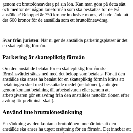
genom ett bruttolöneavdrag på sin lön. Kan man göra på detta sätt
och medför det någon löneförmån som ska beskattas för de två
anställda? Beloppet är 750 kronor inklusive moms, vi hade tänkt att
dra 600 kronor för de anställda som ett bruttolöneavdrag.
Svar från juristen
: När ni ger de anställda parkeringsplatser är det
en skattepliktig förmån.
Parkering är skattepliktig förmån
Om den anställde betalar för en skattepliktig förmån ska
förmånsvärdet sättas ned med det belopp som betalats. För att den
anställde ska anses ha betalat för en skattepliktig förmån krävs att
betalningen skett med beskattade medel (nettolönen), antingen
genom kontant betalning till arbetsgivaren eller genom att
arbetsgivaren gör ett avdrag från den anställdes nettolön (lönen efter
avdrag för preliminär skatt).
Använd inte bruttolönesänkning
En sänkning av den kontanta bruttolönen innebär inte att den
anställde ska anses ha utgett ersättning för en förmån. Det innebär att