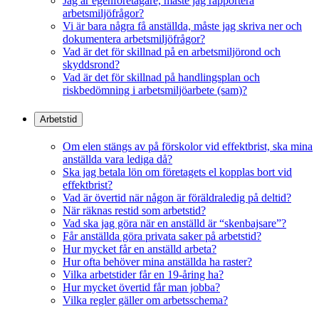
Jag är egenföretagare, måste jag rapportera
arbetsmiljöfrågor?
Vi är bara några få anställda, måste jag skriva ner och
dokumentera arbetsmiljöfrågor?
Vad är det för skillnad på en arbetsmiljörond och
skyddsrond?
Vad är det för skillnad på handlingsplan och
riskbedömning i arbetsmiljöarbete (sam)?
Arbetstid
Om elen stängs av på förskolor vid effektbrist, ska mina
anställda vara lediga då?
Ska jag betala lön om företagets el kopplas bort vid
effektbrist?
Vad är övertid när någon är föräldraledig på deltid?
När räknas restid som arbetstid?
Vad ska jag göra när en anställd är “skenbajsare”?
Får anställda göra privata saker på arbetstid?
Hur mycket får en anställd arbeta?
Hur ofta behöver mina anställda ha raster?
Vilka arbetstider får en 19-åring ha?
Hur mycket övertid får man jobba?
Vilka regler gäller om arbetsschema?