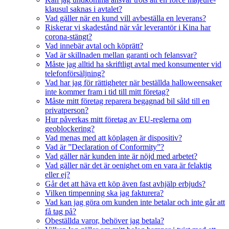
klausul saknas i avtalet?
Vad gäller när en kund vill avbeställa en leverans?
Riskerar vi skadestånd när vår leverantör i Kina har
corona-stängt?
Vad innebär avtal och köprätt?
Vad är skillnaden mellan garanti och felansvar?
Måste jag alltid ha skriftligt avtal med konsumenter vid
telefonförsäljning?
Vad har jag för rättigheter när beställda halloweensaker
inte kommer fram i tid till mitt företag?
Måste mitt företag reparera begagnad bil såld till en
privatperson?
Hur påverkas mitt företag av EU-reglerna om
geoblockering?
Vad menas med att köplagen är dispositiv?
Vad är ”Declaration of Conformity”?
Vad gäller när kunden inte är nöjd med arbetet?
Vad gäller när det är oenighet om en vara är felaktig
eller ej?
Går det att häva ett köp även fast avhjälp erbjuds?
Vilken timpenning ska jag fakturera?
Vad kan jag göra om kunden inte betalar och inte går att
få tag på?
Obeställda varor, behöver jag betala?