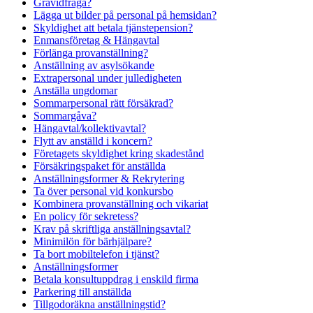
Gravidfråga?
Lägga ut bilder på personal på hemsidan?
Skyldighet att betala tjänstepension?
Enmansföretag & Hängavtal
Förlänga provanställning?
Anställning av asylsökande
Extrapersonal under julledigheten
Anställa ungdomar
Sommarpersonal rätt försäkrad?
Sommargåva?
Hängavtal/kollektivavtal?
Flytt av anställd i koncern?
Företagets skyldighet kring skadestånd
Försäkringspaket för anställda
Anställningsformer & Rekrytering
Ta över personal vid konkursbo
Kombinera provanställning och vikariat
En policy för sekretess?
Krav på skriftliga anställningsavtal?
Minimilön för bärhjälpare?
Ta bort mobiltelefon i tjänst?
Anställningsformer
Betala konsultuppdrag i enskild firma
Parkering till anställda
Tillgodoräkna anställningstid?