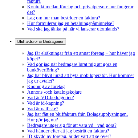
faktura
Kontrakt mellan företag och privatperson: hur fungerar
det?
Lag om hur man bestrider en faktura?
Hur formulerar jag en betalningspåminnelse?
Vad ska jag tänka på när vi lanserar utomlands?
Bluffakturor & Bedrägerier
Jag får elräkningar från ett annat företag – hur häver jag
köpet?
Vad gör jag när bedragare lurat mig att göra en
banköverföring?
Jag har blivit lurad att byta mobiloperatör. Hur kommer
jag ur avtalet?
Kapning av företag
Annons -och katalogskojare
Vad är VD-bedrägerier?
Vad är id-kapning?
Vad är nätfiske?
Jag har fått en bluffaktura från Bolagsupplysningen.
Hur gör jag nu?
Bedragare utger sig för att vara vd - vad göra?
Vad händer efter att jag bestritt en faktura?
ID-skydd av företag, är det värt att se över?