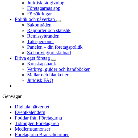
Juridisk rådgivning
Företagarnas app
Försäkringar
Politik och påverkan
Sakområden
Rapporter och statistik
Remissyttranden
Talespersoner
Panelen – din företagspolitik
Så har vi gjort skillnad
Driva eget företag
Kunskapsbank
Verktyg, guider och handböcker
Mallar och blanketter
Juridisk FAQ
Genvägar
Digitala nätverket
Eventkalendern
Poddar från Företagarna
Tidningen Företagaren
Medlemsannonser
Företagarna Branschpartner