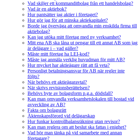
Vad skiljer ett kommanditbolag från ett handelsbolag?
Vad är en aktiebok?
Hur pantsätter jag aktier i företaget?
Hur gör jag för att minska aktiekapitalet?
Borde jag överväga att omvandla min enskilda firma till
aktiebolag?
Kan jag utöka mitt företag med ny verksamhet?
Mitt ena AB ska låna ut pengar till ett annat AB som jag
är delägare i – vad gäller?
Måste mitt företag ha LEI-kod?
Måste jag anmäla verklig huvudman för mitt AB?
Hur mycket har aktieägare rätt att få veta?
Personligt betalningsansvar för AB när regler inte
följts?
När behövs ett aktieägaravtal?
När skrivs revisionsberättelsen?
Behövs byte av bolagsform p.g.a. dödsfall?
Kan man omvandla verksamhetslokalen till bostad vid
avveckling av AB?
Fakta om bolagsrätt
Äktenskapsförord vid delägarskap
Hur funkar kontrollbalansräkning utan revisor?
Kan man reglera om att beslut ska fattas i enighet?
Vad bör man tänka på vid samarbete med annan
företagare?