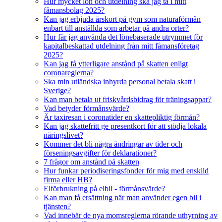
Hur mycket lön och utdelning ska jag ta i mitt
fåmansbolag 2025?
Kan jag erbjuda årskort på gym som naturaförmån
enbart till anställda som arbetar på andra orter?
Hur får jag använda det lönebaserade utrymmet för
kapitalbeskattad utdelning från mitt fåmansföretag
2025?
Kan jag få ytterligare anstånd på skatten enligt
coronareglerna?
Ska min utländska inhyrda personal betala skatt i
Sverige?
Kan man betala ut friskvårdsbidrag för träningsappar?
Vad betyder förmånsvärde?
Är taxiresan i coronatider en skattepliktig förmån?
Kan jag skattefritt ge presentkort för att stödja lokala
näringslivet?
Kommer det bli några ändringar av tider och
förseningsavgifter för deklarationer?
7 frågor om anstånd på skatten
Hur funkar periodiseringsfonder för mig med enskild
firma eller HB?
Elförbrukning på elbil - förmånsvärde?
Kan man få ersättning när man använder egen bil i
tjänsten?
Vad innebär de nya momsreglerna rörande uthyrning av