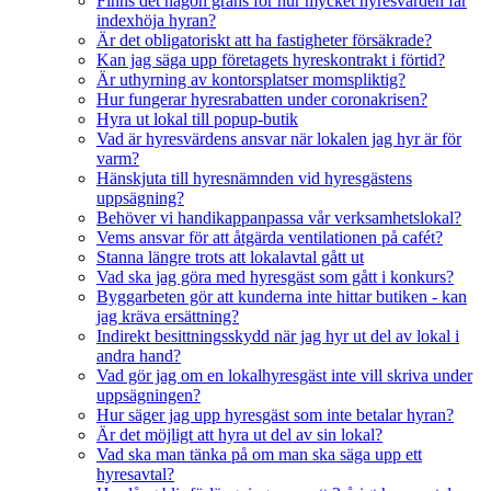
Finns det någon gräns för hur mycket hyresvärden får
indexhöja hyran?
Är det obligatoriskt att ha fastigheter försäkrade?
Kan jag säga upp företagets hyreskontrakt i förtid?
Är uthyrning av kontorsplatser momspliktig?
Hur fungerar hyresrabatten under coronakrisen?
Hyra ut lokal till popup-butik
Vad är hyresvärdens ansvar när lokalen jag hyr är för
varm?
Hänskjuta till hyresnämnden vid hyresgästens
uppsägning?
Behöver vi handikappanpassa vår verksamhetslokal?
Vems ansvar för att åtgärda ventilationen på cafét?
Stanna längre trots att lokalavtal gått ut
Vad ska jag göra med hyresgäst som gått i konkurs?
Byggarbeten gör att kunderna inte hittar butiken - kan
jag kräva ersättning?
Indirekt besittningsskydd när jag hyr ut del av lokal i
andra hand?
Vad gör jag om en lokalhyresgäst inte vill skriva under
uppsägningen?
Hur säger jag upp hyresgäst som inte betalar hyran?
Är det möjligt att hyra ut del av sin lokal?
Vad ska man tänka på om man ska säga upp ett
hyresavtal?