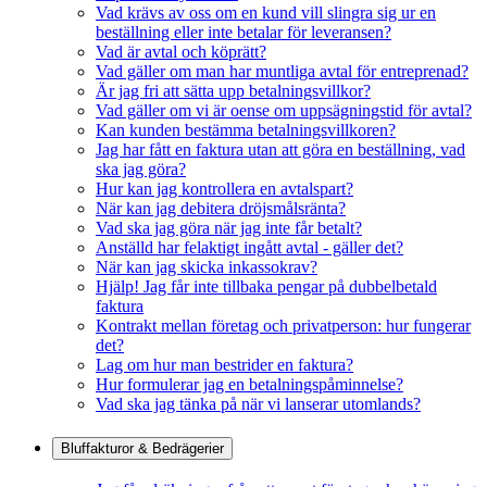
Vad krävs av oss om en kund vill slingra sig ur en
beställning eller inte betalar för leveransen?
Vad är avtal och köprätt?
Vad gäller om man har muntliga avtal för entreprenad?
Är jag fri att sätta upp betalningsvillkor?
Vad gäller om vi är oense om uppsägningstid för avtal?
Kan kunden bestämma betalningsvillkoren?
Jag har fått en faktura utan att göra en beställning, vad
ska jag göra?
Hur kan jag kontrollera en avtalspart?
När kan jag debitera dröjsmålsränta?
Vad ska jag göra när jag inte får betalt?
Anställd har felaktigt ingått avtal - gäller det?
När kan jag skicka inkassokrav?
Hjälp! Jag får inte tillbaka pengar på dubbelbetald
faktura
Kontrakt mellan företag och privatperson: hur fungerar
det?
Lag om hur man bestrider en faktura?
Hur formulerar jag en betalningspåminnelse?
Vad ska jag tänka på när vi lanserar utomlands?
Bluffakturor & Bedrägerier