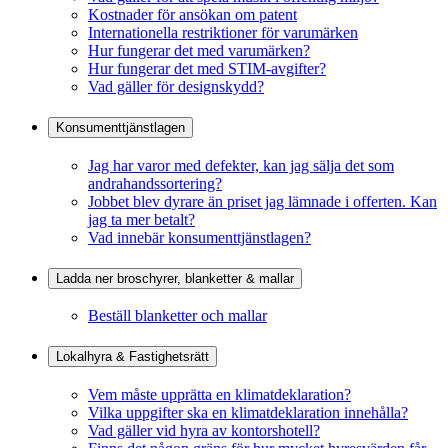
Kostnader för ansökan om patent
Internationella restriktioner för varumärken
Hur fungerar det med varumärken?
Hur fungerar det med STIM-avgifter?
Vad gäller för designskydd?
Konsumenttjänstlagen
Jag har varor med defekter, kan jag sälja det som
andrahandssortering?
Jobbet blev dyrare än priset jag lämnade i offerten. Kan
jag ta mer betalt?
Vad innebär konsumenttjänstlagen?
Ladda ner broschyrer, blanketter & mallar
Beställ blanketter och mallar
Lokalhyra & Fastighetsrätt
Vem måste upprätta en klimatdeklaration?
Vilka uppgifter ska en klimatdeklaration innehålla?
Vad gäller vid hyra av kontorshotell?