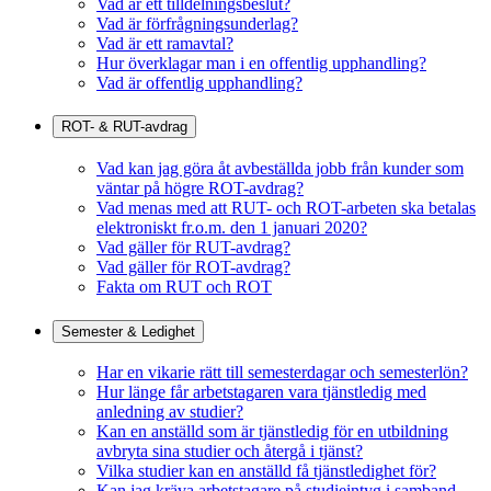
Vad är ett tilldelningsbeslut?
Vad är förfrågningsunderlag?
Vad är ett ramavtal?
Hur överklagar man i en offentlig upphandling?
Vad är offentlig upphandling?
ROT- & RUT-avdrag
Vad kan jag göra åt avbeställda jobb från kunder som
väntar på högre ROT-avdrag?
Vad menas med att RUT- och ROT-arbeten ska betalas
elektroniskt fr.o.m. den 1 januari 2020?
Vad gäller för RUT-avdrag?
Vad gäller för ROT-avdrag?
Fakta om RUT och ROT
Semester & Ledighet
Har en vikarie rätt till semesterdagar och semesterlön?
Hur länge får arbetstagaren vara tjänstledig med
anledning av studier?
Kan en anställd som är tjänstledig för en utbildning
avbryta sina studier och återgå i tjänst?
Vilka studier kan en anställd få tjänstledighet för?
Kan jag kräva arbetstagare på studieintyg i samband