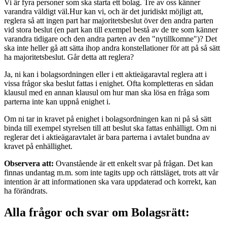
Vi är fyra personer som ska starta ett bolag. Tre av oss känner
varandra väldigt väl.Hur kan vi, och är det juridiskt möjligt att,
reglera så att ingen part har majoritetsbeslut över den andra parten
vid stora beslut (en part kan till exempel bestå av de tre som känner
varandra tidigare och den andra parten av den "nytillkomne")? Det
ska inte heller gå att sätta ihop andra konstellationer för att på så sätt
ha majoritetsbeslut. Går detta att reglera?
Ja, ni kan i bolagsordningen eller i ett aktieägaravtal reglera att i
vissa frågor ska beslut fattas i enighet. Ofta kompletteras en sådan
klausul med en annan klausul om hur man ska lösa en fråga som
parterna inte kan uppnå enighet i.
Om ni tar in kravet på enighet i bolagsordningen kan ni på så sätt
binda till exempel styrelsen till att beslut ska fattas enhälligt. Om ni
reglerar det i aktieägaravtalet är bara parterna i avtalet bundna av
kravet på enhällighet.
Observera att:
Ovanstående är ett enkelt svar på frågan. Det kan
finnas undantag m.m. som inte tagits upp och rättsläget, trots att vår
intention är att informationen ska vara uppdaterad och korrekt, kan
ha förändrats.
Alla frågor och svar om Bolagsrätt: