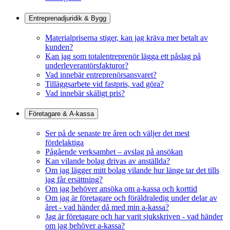
Entreprenadjuridik & Bygg
Materialpriserna stiger, kan jag kräva mer betalt av
kunden?
Kan jag som totalentreprenör lägga ett påslag på
underleverantörsfakturor?
Vad innebär entreprenörsansvaret?
Tilläggsarbete vid fastpris, vad göra?
Vad innebär skäligt pris?
Företagare & A-kassa
Ser på de senaste tre åren och väljer det mest
fördelaktiga
Pågående verksamhet – avslag på ansökan
Kan vilande bolag drivas av anställda?
Om jag lägger mitt bolag vilande hur länge tar det tills
jag får ersättning?
Om jag behöver ansöka om a-kassa och korttid
Om jag är företagare och föräldraledig under delar av
året - vad händer då med min a-kassa?
Jag är företagare och har varit sjukskriven - vad händer
om jag behöver a-kassa?