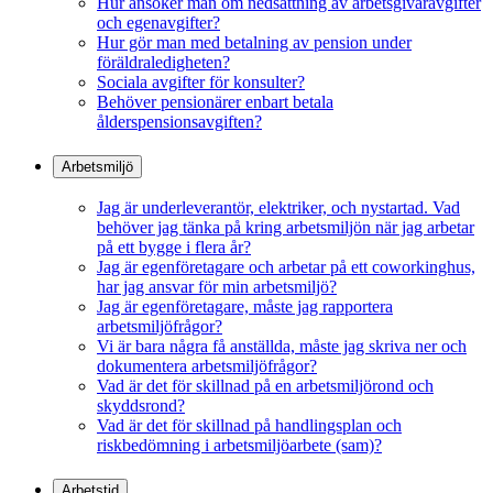
Hur ansöker man om nedsättning av arbetsgivaravgifter
och egenavgifter?
Hur gör man med betalning av pension under
föräldraledigheten?
Sociala avgifter för konsulter?
Behöver pensionärer enbart betala
ålderspensionsavgiften?
Arbetsmiljö
Jag är underleverantör, elektriker, och nystartad. Vad
behöver jag tänka på kring arbetsmiljön när jag arbetar
på ett bygge i flera år?
Jag är egenföretagare och arbetar på ett coworkinghus,
har jag ansvar för min arbetsmiljö?
Jag är egenföretagare, måste jag rapportera
arbetsmiljöfrågor?
Vi är bara några få anställda, måste jag skriva ner och
dokumentera arbetsmiljöfrågor?
Vad är det för skillnad på en arbetsmiljörond och
skyddsrond?
Vad är det för skillnad på handlingsplan och
riskbedömning i arbetsmiljöarbete (sam)?
Arbetstid