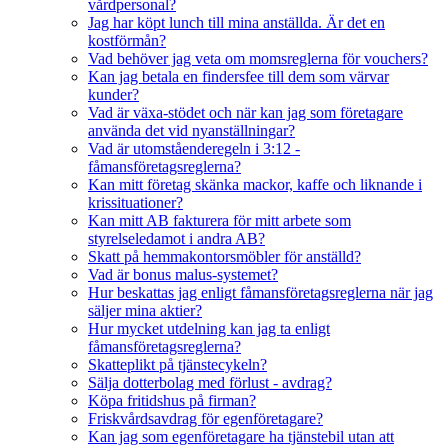
vårdpersonal?
Jag har köpt lunch till mina anställda. Är det en
kostförmån?
Vad behöver jag veta om momsreglerna för vouchers?
Kan jag betala en findersfee till dem som värvar
kunder?
Vad är växa-stödet och när kan jag som företagare
använda det vid nyanställningar?
Vad är utomståenderegeln i 3:12 -
fåmansföretagsreglerna?
Kan mitt företag skänka mackor, kaffe och liknande i
krissituationer?
Kan mitt AB fakturera för mitt arbete som
styrelseledamot i andra AB?
Skatt på hemmakontorsmöbler för anställd?
Vad är bonus malus-systemet?
Hur beskattas jag enligt fåmansföretagsreglerna när jag
säljer mina aktier?
Hur mycket utdelning kan jag ta enligt
fåmansföretagsreglerna?
Skatteplikt på tjänstecykeln?
Sälja dotterbolag med förlust - avdrag?
Köpa fritidshus på firman?
Friskvårdsavdrag för egenföretagare?
Kan jag som egenföretagare ha tjänstebil utan att