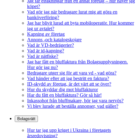
Jag får elräkningar från ett annat företag – hur häver jag
köpet?
Vad gör jag när bedragare lurat mig att göra en
banköverföring?
Jag har blivit lurad att byta mobiloperatör. Hur kommer
jag ur avtalet?
Kapning av företag
Annons -och katalogskojare
Vad är VD-bedrägerier?
Vad är id-kapning?
Vad är nätfiske?
Jag har fått en bluffaktura från Bolagsupplysningen.
Hur gör jag nu?
Bedragare utger sig för att vara vd - vad göra?
Vad händer efter att jag bestritt en faktura?
ID-skydd av företag, är det värt att se över?
Hur du skyddar dig mot bluffakturor
Har du fått en bluffaktura? Gör så här!
Inkassohot från bluffmakare, bör jag vara nervös?
Vi blev lurade att beställa annonser, vad gäller?
Bolagsrätt
Hur tar jag upp kriget i Ukraina i företagets
årsredovisning?