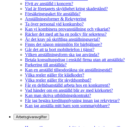
Flytt av anställd i koncern?
Vad är företagets skyldighet kring skadestånd?
Försäkringspaket för anställda?
Anställningsformer & Rekrytering
Ta över personal vid konkursbo?
Kan vi kombinera provanställning och vikariat?
Räcker det med att ha en policy för sekretess?
Är det krav på skriftliga anställningsavtal?
Finns det någon minimilön för bärhjälpare?
Går det att ta bort mobiltelefon i tjänst?
Vilken anställningsform ska jag använda?
Betala konsultuppdrag i enskild firma utan att anställda?
Parkering till anställda?
Kan en anställd tillgodoräkna sig anställningstid?
Vilka regler gäller för klädkoder?
Vilka regler gäller för skyddsombud?
Får en deltidsanställd arbeta hos en konkurrent?
Vad händer om en anställd blir av med körkortet?
Kan man skriva utbildningskontrakt?
Får jag begära kreditupplysning innan jag rekryterar?
Kan jag anställa mitt barn som sommarjobbare?
Arbetsgivaravgifter