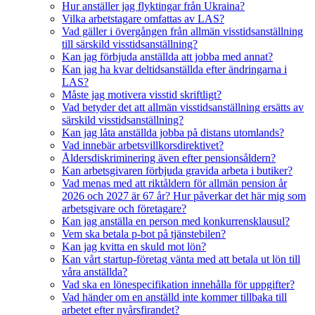
Hur anställer jag flyktingar från Ukraina?
Vilka arbetstagare omfattas av LAS?
Vad gäller i övergången från allmän visstidsanställning
till särskild visstidsanställning?
Kan jag förbjuda anställda att jobba med annat?
Kan jag ha kvar deltidsanställda efter ändringarna i
LAS?
Måste jag motivera visstid skriftligt?
Vad betyder det att allmän visstidsanställning ersätts av
särskild visstidsanställning?
Kan jag låta anställda jobba på distans utomlands?
Vad innebär arbetsvillkorsdirektivet?
Åldersdiskriminering även efter pensionsåldern?
Kan arbetsgivaren förbjuda gravida arbeta i butiker?
Vad menas med att riktåldern för allmän pension år
2026 och 2027 är 67 år? Hur påverkar det här mig som
arbetsgivare och företagare?
Kan jag anställa en person med konkurrensklausul?
Vem ska betala p-bot på tjänstebilen?
Kan jag kvitta en skuld mot lön?
Kan vårt startup-företag vänta med att betala ut lön till
våra anställda?
Vad ska en lönespecifikation innehålla för uppgifter?
Vad händer om en anställd inte kommer tillbaka till
arbetet efter nyårsfirandet?