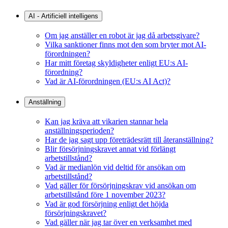
AI - Artificiell intelligens
Om jag anställer en robot är jag då arbetsgivare?
Vilka sanktioner finns mot den som bryter mot AI-
förordningen?
Har mitt företag skyldigheter enligt EU:s AI-
förordning?
Vad är AI-förordningen (EU:s AI Act)?
Anställning
Kan jag kräva att vikarien stannar hela
anställningsperioden?
Har de jag sagt upp företrädesrätt till återanställning?
Blir försörjningskravet annat vid förlängt
arbetstillstånd?
Vad är medianlön vid deltid för ansökan om
arbetstillstånd?
Vad gäller för försörjningskrav vid ansökan om
arbetstillstånd före 1 november 2023?
Vad är god försörjning enligt det höjda
försörjningskravet?
Vad gäller när jag tar över en verksamhet med