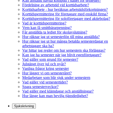
Kan anställd hävda komptid i stället för semester?
Fördelning av arbetstid vid korttidsarbete?
Korttidsarbete - hur beräknas arbetstidsförkortningen?
Korttidspermittering för företagare med enskild firma?
Korttidspermittering för soloföretagare med aktiebolag?
Vad är korttidspermittering?
Vem kan få smittbärarpenning?
Får anställda ta ledigt för skolavslutning?
Hur räknar jag ut semesterlön till mina anställda?
Hur räknar jag ut hur många betalda semesterdagar en
arbetstagare ska ha?
Var hittar jag regler om hur semestern ska förläggas?
Kan jag ha semester när jag blivit egenföretagare?
Vad gäller som grund för semester?
Julstängt över jul och nyår?
Vanliga frågor kring semester
Hur lägger vi om semesteråret?
Medarbetare som blir sjuk under semestern
Vad gäller vid semestertider?
Spara semesterveckor?
Vad gäller med klämdagar och anställningar?
Hur länge kan man bevilja tjänstledighet?
Sjukskrivning