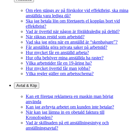
Om elen stängs av på förskolor vid effektbrist, ska mina
anställda vara lediga då?
Ska jag betala lön om företagets el kopplas bort vid
effektbrist?
Vad är övertid när någon är föräldraledig på deltid?
När räknas restid som arbetstid?
Vad ska jag göra när en anställd är “skenbajsare”?
Får anställda göra privata saker på arbetstid?
Hur mycket får en anställd arbeta?
Hur ofta behöver mina anställda ha raster?
Vilka arbetstider får en 19-åring ha?
Hur mycket övertid får man jobba?
Vilka regler gäller om arbetsschema?
Avtal & Köp
Kan ett företag reklamera en maskin man börjat
använda
Kan jag avbryta arbetet om kunden inte betalar?
När kan jag lämna in en obetald faktura till
Kronofogden?
Vad är skillnaden på ett anställningsintyg och
anställningsavtal?