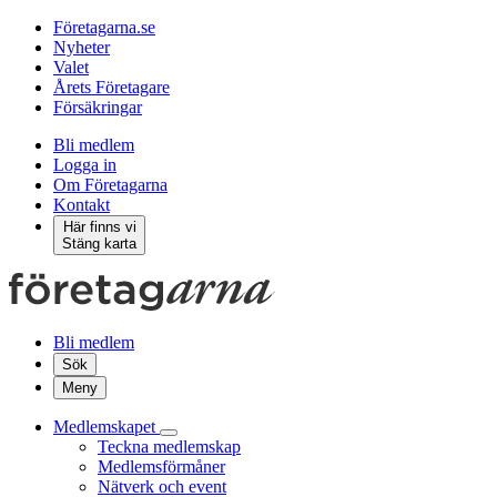
Företagarna.se
Nyheter
Valet
Årets Företagare
Försäkringar
Bli medlem
Logga in
Om Företagarna
Kontakt
Här finns vi
Stäng karta
Bli medlem
Sök
Meny
Medlemskapet
Teckna medlemskap
Medlemsförmåner
Nätverk och event