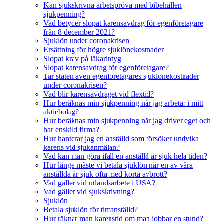
Kan sjukskrivna arbetspröva med bibehållen
sjukpenning?
Vad betyder slopat karensavdrag för egenföretagare
från 8 december 2021?
Sjuklön under coronakrisen
Ersättning för högre sjuklönekostnader
Slopat krav på läkarintyg
Slopat karensavdrag för egenföretagare?
Tar staten även egenföretagares sjuklönekostnader
under coronakrisen?
Vad blir karensavdraget vid flextid?
Hur beräknas min sjukpenning när jag arbetar i mitt
aktiebolag?
Hur beräknas min sjukpenning när jag driver eget och
har enskild firma?
Hur hanterar jag en anställd som försöker undvika
karens vid sjukanmälan?
Vad kan man göra ifall en anställd är sjuk hela tiden?
Hur länge måste vi betala sjuklön när en av våra
anställda är sjuk ofta med korta avbrott?
Vad gäller vid utlandsarbete i USA?
Vad gäller vid sjukskrivning?
Sjuklön
Betala sjuklön för timanställd?
Hur räknar man karenstid om man jobbar en stund?