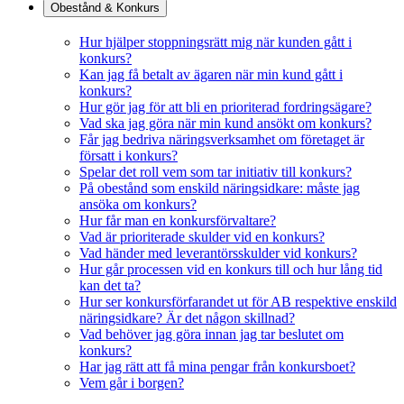
Obestånd & Konkurs
Hur hjälper stoppningsrätt mig när kunden gått i
konkurs?
Kan jag få betalt av ägaren när min kund gått i
konkurs?
Hur gör jag för att bli en prioriterad fordringsägare?
Vad ska jag göra när min kund ansökt om konkurs?
Får jag bedriva näringsverksamhet om företaget är
försatt i konkurs?
Spelar det roll vem som tar initiativ till konkurs?
På obestånd som enskild näringsidkare: måste jag
ansöka om konkurs?
Hur får man en konkursförvaltare?
Vad är prioriterade skulder vid en konkurs?
Vad händer med leverantörsskulder vid konkurs?
Hur går processen vid en konkurs till och hur lång tid
kan det ta?
Hur ser konkursförfarandet ut för AB respektive enskild
näringsidkare? Är det någon skillnad?
Vad behöver jag göra innan jag tar beslutet om
konkurs?
Har jag rätt att få mina pengar från konkursboet?
Vem går i borgen?