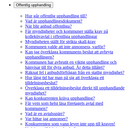
Offentlig upphandling
Hur går offentlig upphandling till?
Vad är upphandlingsdokument?
När blir anbud offentliga?
Får myndigheter och kommuner ställa krav på
kollektivavtal i offentliga upphandlingar
Myndigheten ställt för strikta skall-krav
Kommunen valde att inte annonsera, varför?
Kan jag överklaga kommunens beslut att avbryta
upphandlingen?
Kommunen har avbrutit en viktig upphandling och
hänvisar till för dyra anbud. Är detta tillåtet?
Räknat fel i anbudsförfrågan från en statlig myndighet?
Hur lång tid har man på sig att överklaga ett
tilldelningsbeslut?
Överklaga ett tilldelningsbeslut direkt till upphandlande
myndighet?
Kan konkurrenten kräva upphandling?
Får vem som helst läsa företagets avtal med
kommunen?
Vad är en avtalsspärr?
Var hittar jag annonser?
Konkurrenten som vann lever inte upp till kraven!