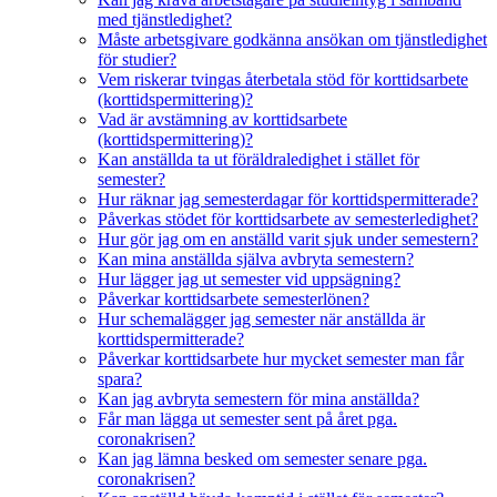
med tjänstledighet?
Måste arbetsgivare godkänna ansökan om tjänstledighet
för studier?
Vem riskerar tvingas återbetala stöd för korttidsarbete
(korttidspermittering)?
Vad är avstämning av korttidsarbete
(korttidspermittering)?
Kan anställda ta ut föräldraledighet i stället för
semester?
Hur räknar jag semesterdagar för korttidspermitterade?
Påverkas stödet för korttidsarbete av semesterledighet?
Hur gör jag om en anställd varit sjuk under semestern?
Kan mina anställda själva avbryta semestern?
Hur lägger jag ut semester vid uppsägning?
Påverkar korttidsarbete semesterlönen?
Hur schemalägger jag semester när anställda är
korttidspermitterade?
Påverkar korttidsarbete hur mycket semester man får
spara?
Kan jag avbryta semestern för mina anställda?
Får man lägga ut semester sent på året pga.
coronakrisen?
Kan jag lämna besked om semester senare pga.
coronakrisen?