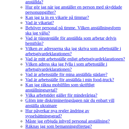
anställda?
Hur gör jag när jag anställer en person med skyddade
personuppgifter?
Kan jag ta in en vikarie på timmar?
Vad är vikariat?
Behöver personal på timme. Vilken anställningsform
ska jag välja?
Vad är tjänsteställe för anställda som arbetar delvis
hemifrån?
Vilken av adresserna ska jag skriva som arbetsställe i
arbetsgivardeklarationen?
Vad är mitt arbetsställe enligt arbetsgivardeklarationen?
Vilken adress ska jag fylla i som arbetsställe i
arbetsgivardeklarationen?
Vad är arbetsställe för mina anställda städare?
Vad är arbetsställe för anställda i min food-truck?
Kan jag räkna mobilfilm som skriftligt
anställningsavtal?
Vilka arbetstider gäller för minderåriga?
Glöm inte diskrimineringslagen när du enbart vill
anställa ukrainare
Hur påverkar nya regler ändring av
sysselsättningsgrad?
Måste jag erbjuda inhyrd personal anställning?
Räknas jag som bemanningsföretag?