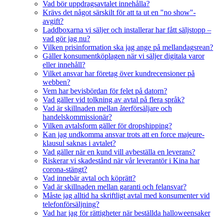
Vad bör uppdragsavtalet innehålla?
Krävs det något särskilt för att ta ut en "no show"-
avgift?
Laddboxarna vi säljer och installerar har fått säljstopp –
vad gör jag nu?
Vilken prisinformation ska jag ange på mellandagsrean?
Gäller konsumentköplagen när vi säljer digitala varor
eller innehåll?
Vilket ansvar har företag över kundrecensioner på
webben?
Vem har bevisbördan för felet på datorn?
Vad gäller vid tolkning av avtal på flera språk?
Vad är skillnaden mellan återförsäljare och
handelskommissionär?
Vilken avtalsform gäller för dropshipping?
Kan jag undkomma ansvar trots att en force majeure-
klausul saknas i avtalet?
Vad gäller när en kund vill avbeställa en leverans?
Riskerar vi skadestånd när vår leverantör i Kina har
corona-stängt?
Vad innebär avtal och köprätt?
Vad är skillnaden mellan garanti och felansvar?
Måste jag alltid ha skriftligt avtal med konsumenter vid
telefonförsäljning?
Vad har jag för rättigheter när beställda halloweensaker