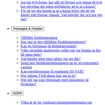
Jag har bytt bolag, har sålt ett företag och startat ett nytt,
hur påverkar det mina möjligheter att ta ut a-kassa?
För att jag ska kunna ta ut a-kassa krävs det att jag
lägger mitt företag vilande. Vad betyder det och hur gör
jag?
Företagare & Förälder
Tillfällig föräldrapenning
Hur stor är den tillfälliga föräldrapenningen?
Kan en företagare få föräldrapenning?
Vilka särskilda skatteregler gäller när jag betalar ut lön
till mina barn?
Vad händer med mina aktier om jag dör?
Stred mot föräldraledighetslagen att ge receptionisten
varning
Kan egenföretagare få ersättning för VAB?
Hur många VAB-dagar kan jag ta ut?
Hur gör jag som företagare med inskolning på
förskolan?
GDPR
Vilka är de tre vanligast missuppfattningarna om