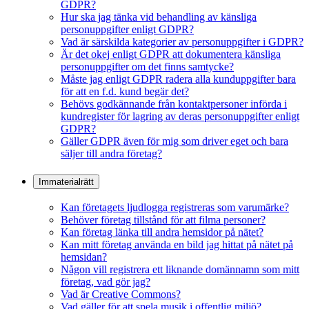
GDPR?
Hur ska jag tänka vid behandling av känsliga
personuppgifter enligt GDPR?
Vad är särskilda kategorier av personuppgifter i GDPR?
Är det okej enligt GDPR att dokumentera känsliga
personuppgifter om det finns samtycke?
Måste jag enligt GDPR radera alla kunduppgifter bara
för att en f.d. kund begär det?
Behövs godkännande från kontaktpersoner införda i
kundregister för lagring av deras personuppgifter enligt
GDPR?
Gäller GDPR även för mig som driver eget och bara
säljer till andra företag?
Immaterialrätt
Kan företagets ljudlogga registreras som varumärke?
Behöver företag tillstånd för att filma personer?
Kan företag länka till andra hemsidor på nätet?
Kan mitt företag använda en bild jag hittat på nätet på
hemsidan?
Någon vill registrera ett liknande domännamn som mitt
företag, vad gör jag?
Vad är Creative Commons?
Vad gäller för att spela musik i offentlig miljö?