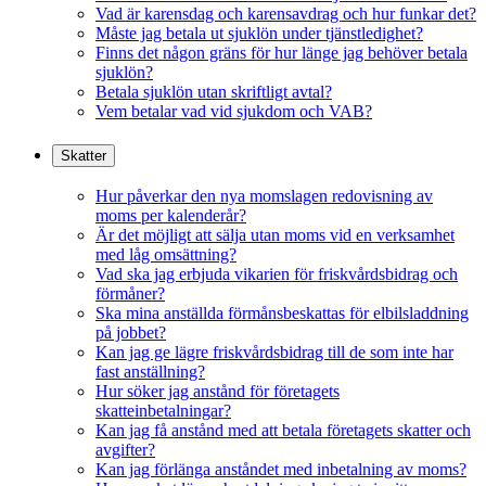
Vad är karensdag och karensavdrag och hur funkar det?
Måste jag betala ut sjuklön under tjänstledighet?
Finns det någon gräns för hur länge jag behöver betala
sjuklön?
Betala sjuklön utan skriftligt avtal?
Vem betalar vad vid sjukdom och VAB?
Skatter
Hur påverkar den nya momslagen redovisning av
moms per kalenderår?
Är det möjligt att sälja utan moms vid en verksamhet
med låg omsättning?
Vad ska jag erbjuda vikarien för friskvårdsbidrag och
förmåner?
Ska mina anställda förmånsbeskattas för elbilsladdning
på jobbet?
Kan jag ge lägre friskvårdsbidrag till de som inte har
fast anställning?
Hur söker jag anstånd för företagets
skatteinbetalningar?
Kan jag få anstånd med att betala företagets skatter och
avgifter?
Kan jag förlänga anståndet med inbetalning av moms?