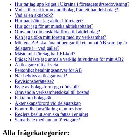
Hur tar jag upp kriget i Ukraina i företagets årsredovisning?
Vad skiljer ett kommanditbolag från ett handelsbolag?
Vad är en aktiebok?
Hur pantsätter jag aktier i företaget?
Hur gör jag för att minska aktiekapitalet?
Omvandla din enskilda firma till aktiebolag?
Kan jag utöka mitt företag med ny verksamhet?
Mitt ena AB ska låna ut pengar till ett annat AB som jag är
delägare i – vad gäller?
Måste mitt företag ha LEI-kod?
Fråga: Måste jag anmäla verklig huvudman för mitt AB?
Aktieägare rätt att veta
Personligt betalningsansvar för AB
När behövs aktieägaravtal?
Revisionsberättelse?
Byte av bolagsform pga dödsfall?
Omvandla verksamhetslokal till bostad
Fakta om bolagsrätt
Äktenskapsförord vid delägarskap
Kontrollbalansräkning utan revisor
Reglera beslut som ska fattas i enighet
Samarbete med annan företagare?
Alla frågekategorier: