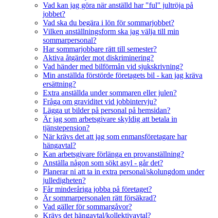
Vad kan jag göra när anställd har "ful" jultröja på
jobbet?
Vad ska du begära i lön för sommarjobbet?
Vilken anställningsform ska jag välja till min
sommarpersonal?
Har sommarjobbare rätt till semester?
Aktiva åtgärder mot diskriminering?
Vad händer med bilförmån vid sjukskrivning?
Min anställda förstörde företagets bil - kan jag kräva
ersättning?
Extra anställda under sommaren eller julen?
Fråga om graviditet vid jobbintervju?
Lägga ut bilder på personal på hemsidan?
Är jag som arbetsgivare skyldig att betala in
tjänstepension?
När krävs det att jag som enmansföretagare har
hängavtal?
Kan arbetsgivare förlänga en provanställning?
Anställa någon som sökt asyl - går det?
Planerar ni att ta in extra personal/skolungdom under
julledigheten?
Får minderåriga jobba på företaget?
Är sommarpersonalen rätt försäkrad?
Vad gäller för sommargåvor?
Krävs det hängavtal/kollektivavtal?