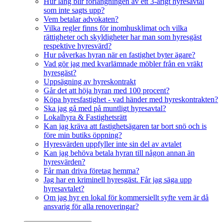
Hur lång blir förlängningen av ett 3-årigt hyresavtal
som inte sagts upp?
Vem betalar advokaten?
Vilka regler finns för inomhusklimat och vilka
rättigheter och skyldigheter har man som hyresgäst
respektive hyresvärd?
Hur påverkas hyran när en fastighet byter ägare?
Vad gör jag med kvarlämnade möbler från en vräkt
hyresgäst?
Uppsägning av hyreskontrakt
Går det att höja hyran med 100 procent?
Köpa hyresfastighet - vad händer med hyreskontrakten?
Ska jag gå med på muntligt hyresavtal?
Lokalhyra & Fastighetsrätt
Kan jag kräva att fastighetsägaren tar bort snö och is
före min butiks öppning?
Hyresvärden uppfyller inte sin del av avtalet
Kan jag behöva betala hyran till någon annan än
hyresvärden?
Får man driva företag hemma?
Jag har en kriminell hyresgäst. Får jag säga upp
hyresavtalet?
Om jag hyr en lokal för kommersiellt syfte vem är då
ansvarig för alla renoveringar?