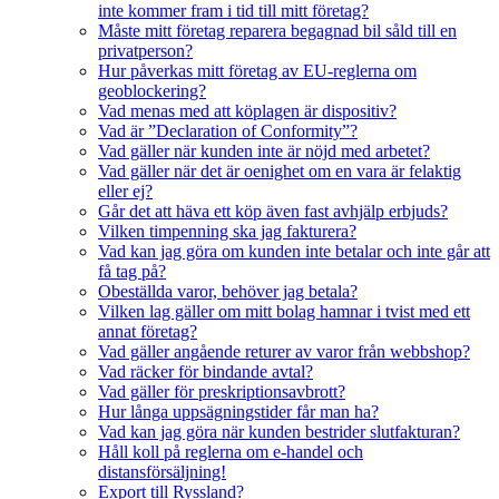
inte kommer fram i tid till mitt företag?
Måste mitt företag reparera begagnad bil såld till en
privatperson?
Hur påverkas mitt företag av EU-reglerna om
geoblockering?
Vad menas med att köplagen är dispositiv?
Vad är ”Declaration of Conformity”?
Vad gäller när kunden inte är nöjd med arbetet?
Vad gäller när det är oenighet om en vara är felaktig
eller ej?
Går det att häva ett köp även fast avhjälp erbjuds?
Vilken timpenning ska jag fakturera?
Vad kan jag göra om kunden inte betalar och inte går att
få tag på?
Obeställda varor, behöver jag betala?
Vilken lag gäller om mitt bolag hamnar i tvist med ett
annat företag?
Vad gäller angående returer av varor från webbshop?
Vad räcker för bindande avtal?
Vad gäller för preskriptionsavbrott?
Hur långa uppsägningstider får man ha?
Vad kan jag göra när kunden bestrider slutfakturan?
Håll koll på reglerna om e-handel och
distansförsäljning!
Export till Ryssland?