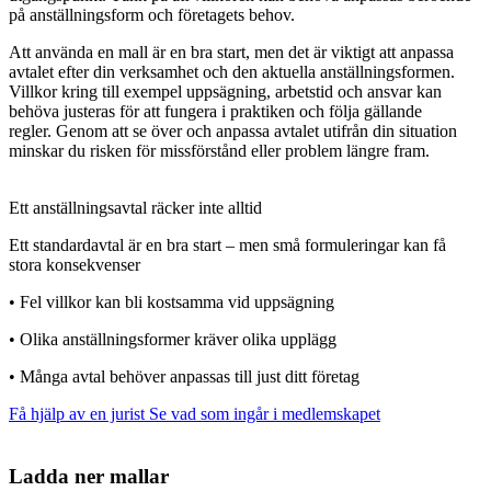
på anställningsform och företagets behov.
Att använda en mall är en bra start, men det är viktigt att anpassa
avtalet efter din verksamhet och den aktuella anställningsformen.
Villkor kring till exempel uppsägning, arbetstid och ansvar kan
behöva justeras för att fungera i praktiken och följa gällande
regler. Genom att se över och anpassa avtalet utifrån din situation
minskar du risken för missförstånd eller problem längre fram.
Ett anställningsavtal räcker inte alltid
Ett standardavtal är en bra start – men små formuleringar kan få
stora konsekvenser
• Fel villkor kan bli kostsamma vid uppsägning
• Olika anställningsformer kräver olika upplägg
• Många avtal behöver anpassas till just ditt företag
Få hjälp av en jurist
Se vad som ingår i medlemskapet
Ladda ner mallar