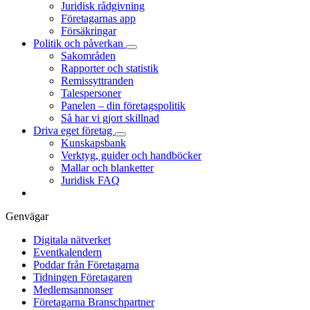
Juridisk rådgivning
Företagarnas app
Försäkringar
Politik och påverkan
Sakområden
Rapporter och statistik
Remissyttranden
Talespersoner
Panelen – din företagspolitik
Så har vi gjort skillnad
Driva eget företag
Kunskapsbank
Verktyg, guider och handböcker
Mallar och blanketter
Juridisk FAQ
Genvägar
Digitala nätverket
Eventkalendern
Poddar från Företagarna
Tidningen Företagaren
Medlemsannonser
Företagarna Branschpartner