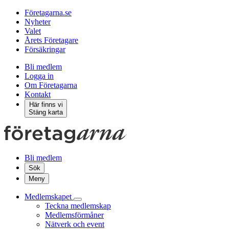
Företagarna.se
Nyheter
Valet
Årets Företagare
Försäkringar
Bli medlem
Logga in
Om Företagarna
Kontakt
Här finns vi
Stäng karta
Bli medlem
Sök
Meny
Medlemskapet
Teckna medlemskap
Medlemsförmåner
Nätverk och event