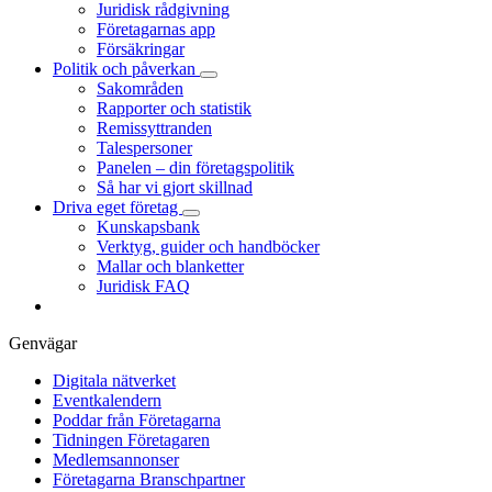
Juridisk rådgivning
Företagarnas app
Försäkringar
Politik och påverkan
Sakområden
Rapporter och statistik
Remissyttranden
Talespersoner
Panelen – din företagspolitik
Så har vi gjort skillnad
Driva eget företag
Kunskapsbank
Verktyg, guider och handböcker
Mallar och blanketter
Juridisk FAQ
Genvägar
Digitala nätverket
Eventkalendern
Poddar från Företagarna
Tidningen Företagaren
Medlemsannonser
Företagarna Branschpartner