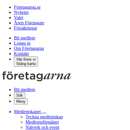
Företagarna.se
Nyheter
Valet
Årets Företagare
Försäkringar
Bli medlem
Logga in
Om Företagarna
Kontakt
Här finns vi
Stäng karta
Bli medlem
Sök
Meny
Medlemskapet
Teckna medlemskap
Medlemsförmåner
Nätverk och event