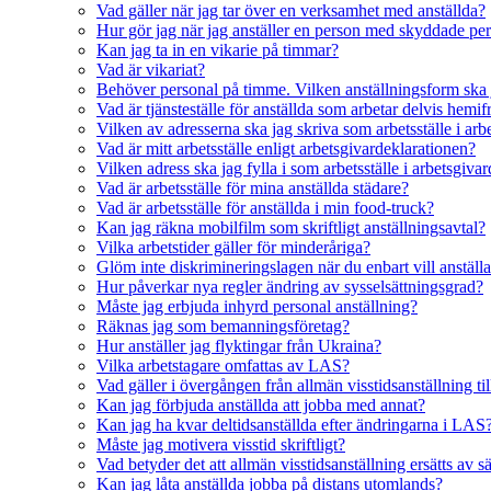
Vad gäller när jag tar över en verksamhet med anställda?
Hur gör jag när jag anställer en person med skyddade pe
Kan jag ta in en vikarie på timmar?
Vad är vikariat?
Behöver personal på timme. Vilken anställningsform ska 
Vad är tjänsteställe för anställda som arbetar delvis hemif
Vilken av adresserna ska jag skriva som arbetsställe i ar
Vad är mitt arbetsställe enligt arbetsgivardeklarationen?
Vilken adress ska jag fylla i som arbetsställe i arbetsgiva
Vad är arbetsställe för mina anställda städare?
Vad är arbetsställe för anställda i min food-truck?
Kan jag räkna mobilfilm som skriftligt anställningsavtal?
Vilka arbetstider gäller för minderåriga?
Glöm inte diskrimineringslagen när du enbart vill anställ
Hur påverkar nya regler ändring av sysselsättningsgrad?
Måste jag erbjuda inhyrd personal anställning?
Räknas jag som bemanningsföretag?
Hur anställer jag flyktingar från Ukraina?
Vilka arbetstagare omfattas av LAS?
Vad gäller i övergången från allmän visstidsanställning till
Kan jag förbjuda anställda att jobba med annat?
Kan jag ha kvar deltidsanställda efter ändringarna i LAS
Måste jag motivera visstid skriftligt?
Vad betyder det att allmän visstidsanställning ersätts av sä
Kan jag låta anställda jobba på distans utomlands?