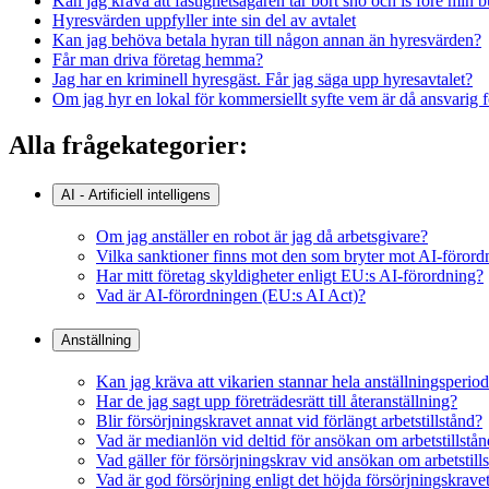
Kan jag kräva att fastighetsägaren tar bort snö och is före min 
Hyresvärden uppfyller inte sin del av avtalet
Kan jag behöva betala hyran till någon annan än hyresvärden?
Får man driva företag hemma?
Jag har en kriminell hyresgäst. Får jag säga upp hyresavtalet?
Om jag hyr en lokal för kommersiellt syfte vem är då ansvarig f
Alla frågekategorier:
AI - Artificiell intelligens
Om jag anställer en robot är jag då arbetsgivare?
Vilka sanktioner finns mot den som bryter mot AI-föror
Har mitt företag skyldigheter enligt EU:s AI-förordning?
Vad är AI-förordningen (EU:s AI Act)?
Anställning
Kan jag kräva att vikarien stannar hela anställningsperio
Har de jag sagt upp företrädesrätt till återanställning?
Blir försörjningskravet annat vid förlängt arbetstillstånd?
Vad är medianlön vid deltid för ansökan om arbetstillstå
Vad gäller för försörjningskrav vid ansökan om arbetstil
Vad är god försörjning enligt det höjda försörjningskrave