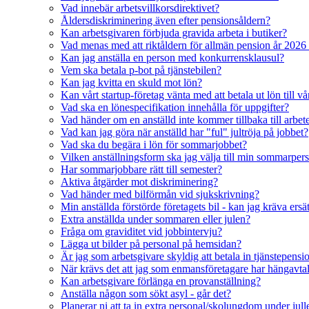
Vad innebär arbetsvillkorsdirektivet?
Åldersdiskriminering även efter pensionsåldern?
Kan arbetsgivaren förbjuda gravida arbeta i butiker?
Vad menas med att riktåldern för allmän pension år 2026
Kan jag anställa en person med konkurrensklausul?
Vem ska betala p-bot på tjänstebilen?
Kan jag kvitta en skuld mot lön?
Kan vårt startup-företag vänta med att betala ut lön till vå
Vad ska en lönespecifikation innehålla för uppgifter?
Vad händer om en anställd inte kommer tillbaka till arbete
Vad kan jag göra när anställd har "ful" jultröja på jobbet?
Vad ska du begära i lön för sommarjobbet?
Vilken anställningsform ska jag välja till min sommarper
Har sommarjobbare rätt till semester?
Aktiva åtgärder mot diskriminering?
Vad händer med bilförmån vid sjukskrivning?
Min anställda förstörde företagets bil - kan jag kräva ersä
Extra anställda under sommaren eller julen?
Fråga om graviditet vid jobbintervju?
Lägga ut bilder på personal på hemsidan?
Är jag som arbetsgivare skyldig att betala in tjänstepensi
När krävs det att jag som enmansföretagare har hängavta
Kan arbetsgivare förlänga en provanställning?
Anställa någon som sökt asyl - går det?
Planerar ni att ta in extra personal/skolungdom under jul