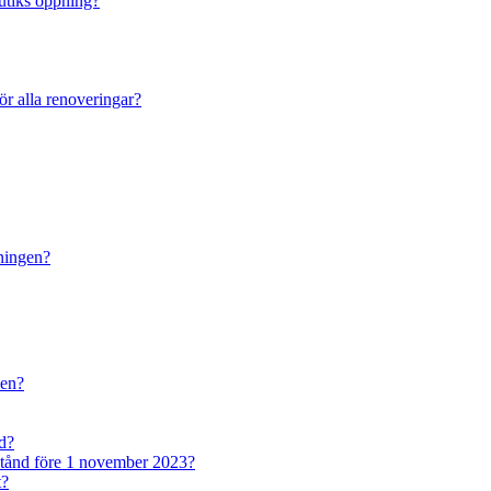
butiks öppning?
ör alla renoveringar?
dningen?
den?
nd?
lstånd före 1 november 2023?
t?