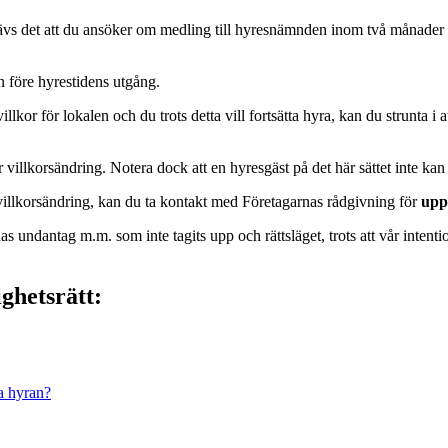
ävs det att du ansöker om medling till hyresnämnden inom två månader 
 före hyrestidens utgång.
or för lokalen och du trots detta vill fortsätta hyra, kan du strunta i
r villkorsändring. Notera dock att en hyresgäst på det här sättet inte kan 
r villkorsändring, kan du ta kontakt med Företagarnas rådgivning för
upp
as undantag m.m. som inte tagits upp och rättsläget, trots att vår intent
ghetsrätt:
a hyran?