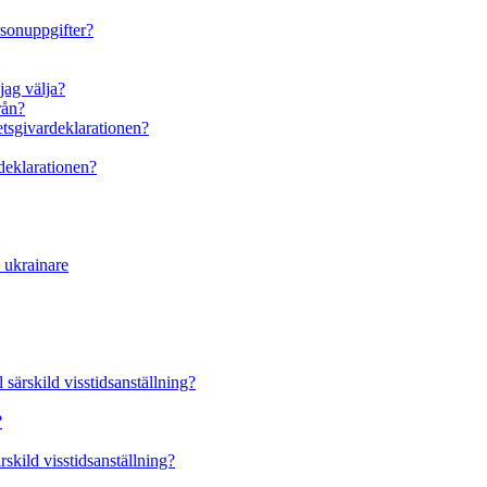
rsonuppgifter?
jag välja?
rån?
betsgivardeklarationen?
rdeklarationen?
a ukrainare
 särskild visstidsanställning?
?
rskild visstidsanställning?