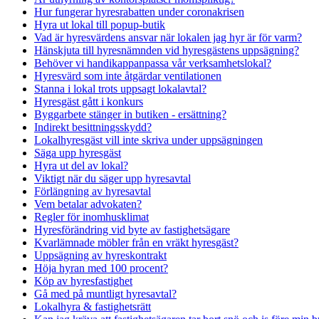
Hur fungerar hyresrabatten under coronakrisen
Hyra ut lokal till popup-butik
Vad är hyresvärdens ansvar när lokalen jag hyr är för varm?
Hänskjuta till hyresnämnden vid hyresgästens uppsägning?
Behöver vi handikappanpassa vår verksamhetslokal?
Hyresvärd som inte åtgärdar ventilationen
Stanna i lokal trots uppsagt lokalavtal?
Hyresgäst gått i konkurs
Byggarbete stänger in butiken - ersättning?
Indirekt besittningsskydd?
Lokalhyresgäst vill inte skriva under uppsägningen
Säga upp hyresgäst
Hyra ut del av lokal?
Viktigt när du säger upp hyresavtal
Förlängning av hyresavtal
Vem betalar advokaten?
Regler för inomhusklimat
Hyresförändring vid byte av fastighetsägare
Kvarlämnade möbler från en vräkt hyresgäst?
Uppsägning av hyreskontrakt
Höja hyran med 100 procent?
Köp av hyresfastighet
Gå med på muntligt hyresavtal?
Lokalhyra & fastighetsrätt