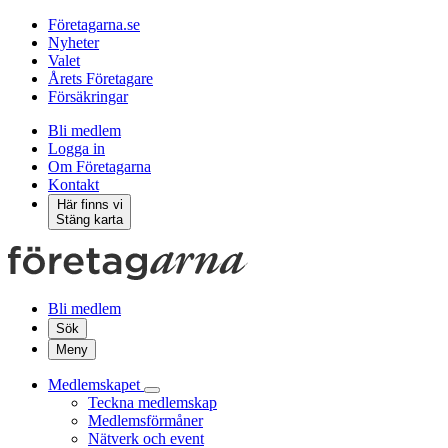
Företagarna.se
Nyheter
Valet
Årets Företagare
Försäkringar
Bli medlem
Logga in
Om Företagarna
Kontakt
Här finns vi
Stäng karta
Bli medlem
Sök
Meny
Medlemskapet
Teckna medlemskap
Medlemsförmåner
Nätverk och event