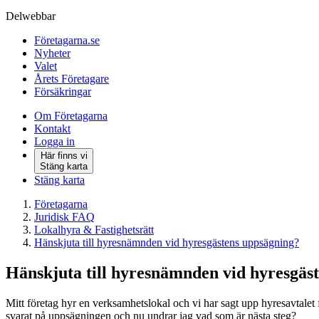
Delwebbar
Företagarna.se
Nyheter
Valet
Årets Företagare
Försäkringar
Om Företagarna
Kontakt
Logga in
Här finns vi
Stäng karta
Stäng karta
Företagarna
Juridisk FAQ
Lokalhyra & Fastighetsrätt
Hänskjuta till hyresnämnden vid hyresgästens uppsägning?
Hänskjuta till hyresnämnden vid hyresgäs
Mitt företag hyr en verksamhetslokal och vi har sagt upp hyresavtalet 
svarat på uppsägningen och nu undrar jag vad som är nästa steg?