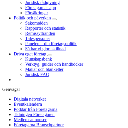
Juridisk rådgivning
Företagarnas app
Försäkringar
Politik och påverkan
Sakområden
Rapporter och statistik
Remissyttranden
Talespersoner
Panelen – din företagspolitik
Så har vi gjort skillnad
Driva eget företag
Kunskapsbank
Verktyg, guider och handböcker
Mallar och blanketter
Juridisk FAQ
Genvägar
Digitala nätverket
Eventkalendern
Poddar från Företagarna
Tidningen Företagaren
Medlemsannonser
Företagarna Branschpartner