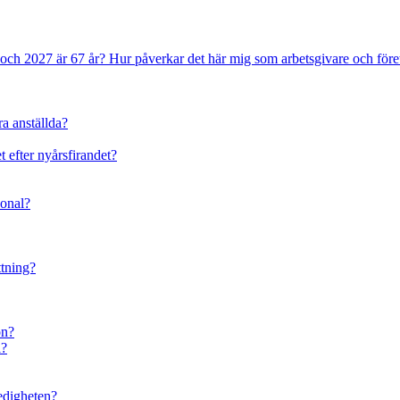
 och 2027 är 67 år? Hur påverkar det här mig som arbetsgivare och före
ra anställda?
t efter nyårsfirandet?
sonal?
ttning?
on?
l?
ledigheten?