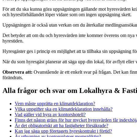
För att du ska kunna göra uppsägningen gällande mot hyresvärden kr
och hyresförhållandet löper vidare som om ingen uppsägning skett.
Uppsägningen är också utan verkan om du återkallar medlingsansökan
Det betyder att om du och hyresvärden inte kommer överens om nya villk
hyrestiden.
Hyresgäster ges i princip en möjlighet att ta tillbaka sin uppsägning fö
När du som hyresgäst planerar att säga upp din lokal, för avflytt elle
Observera att:
Ovanstående är ett enkelt svar på frågan. Det kan finn
förändrats.
Alla frågor och svar om Lokalhyra & Fasti
Vem måste upprätta en klimatdeklaration?
Vilka uppgifter ska en klimatdeklaration innehålla?
Vad gäller vid hyra av kontorshotell?
Finns det någon gräns för hur mycket hyresvärden får indexhöj
Är det obligatoriskt att ha fastigheter försäkrade?
Kan jag säga upp företagets hyreskontrakt i förtid?
Är uthyrning av kontorsplatser momspliktig?