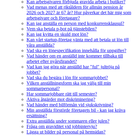
Kan arbetsgivaren förbjuda gravida arbeta i butiker?
Vad menas med att riktåldern för allmän pension år
2026 och 2027 är 67 år? Hur påverkar det här mig som
arbetsgivare och företagare?
Kan jag anställa en person med konkurrensklausul?
Vem ska betala p-bot på tjänstebilen?
Kan jag kvitta en skuld mot lön?
Kan vårt startup-företag vänta med att betala ut lön till
våra anställda?
Vad ska en lönespecifikation innehålla för uppgifter?
Vad händer om en anställd inte kommer tillbaka till
arbetet efter nyårsfirandet?
Vad kan jag göra när anställd har "ful" jultröja på
jobbet?
Vad ska du begära i lön för sommarjobbet?
Vilken anställningsform ska jag välja till min
sommarpersonal?
Har sommarjobbare rätt till semester?
Aktiva åtgärder mot diskriminering?
Vad händer med bilförmån vid sjukskrivning?
Min anställda förstörde företagets bil - kan jag kräva
ersättning?
Extra anställda under sommaren eller julen?
Fråga om graviditet vid jobbintervju?
Lägga ut bilder på personal på hemsidan?