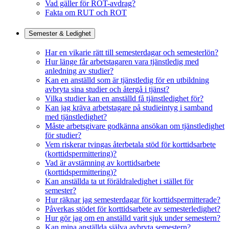
Vad gäller för ROT-avdrag?
Fakta om RUT och ROT
Semester & Ledighet
Har en vikarie rätt till semesterdagar och semesterlön?
Hur länge får arbetstagaren vara tjänstledig med
anledning av studier?
Kan en anställd som är tjänstledig för en utbildning
avbryta sina studier och återgå i tjänst?
Vilka studier kan en anställd få tjänstledighet för?
Kan jag kräva arbetstagare på studieintyg i samband
med tjänstledighet?
Måste arbetsgivare godkänna ansökan om tjänstledighet
för studier?
Vem riskerar tvingas återbetala stöd för korttidsarbete
(korttidspermittering)?
Vad är avstämning av korttidsarbete
(korttidspermittering)?
Kan anställda ta ut föräldraledighet i stället för
semester?
Hur räknar jag semesterdagar för korttidspermitterade?
Påverkas stödet för korttidsarbete av semesterledighet?
Hur gör jag om en anställd varit sjuk under semestern?
Kan mina anställda själva avbryta semestern?