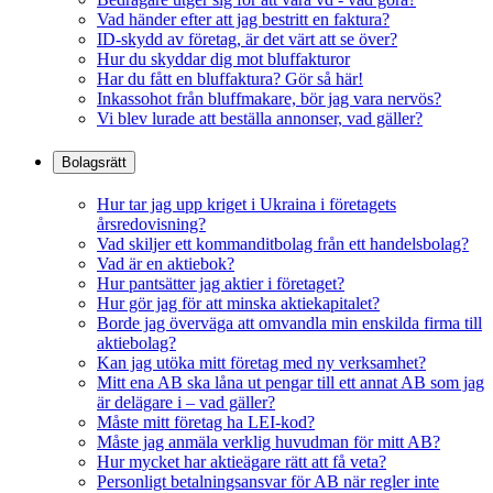
Vad händer efter att jag bestritt en faktura?
ID-skydd av företag, är det värt att se över?
Hur du skyddar dig mot bluffakturor
Har du fått en bluffaktura? Gör så här!
Inkassohot från bluffmakare, bör jag vara nervös?
Vi blev lurade att beställa annonser, vad gäller?
Bolagsrätt
Hur tar jag upp kriget i Ukraina i företagets
årsredovisning?
Vad skiljer ett kommanditbolag från ett handelsbolag?
Vad är en aktiebok?
Hur pantsätter jag aktier i företaget?
Hur gör jag för att minska aktiekapitalet?
Borde jag överväga att omvandla min enskilda firma till
aktiebolag?
Kan jag utöka mitt företag med ny verksamhet?
Mitt ena AB ska låna ut pengar till ett annat AB som jag
är delägare i – vad gäller?
Måste mitt företag ha LEI-kod?
Måste jag anmäla verklig huvudman för mitt AB?
Hur mycket har aktieägare rätt att få veta?
Personligt betalningsansvar för AB när regler inte