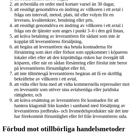
att avbeställa en order med kortare varsel än 30 dagar,
att ensidigt genomdriva en ändring av villkoren i ett avtal i
fråga om intervall, metod, plats, tid eller volym för en
leverans, kvalitetskrav, betalning eller pris,
att ensidigt genomdriva en ändring av villkoren i ett avtal i
fråga om de tjänster som anges i punkt 3–6 i den grå listan,
att kräva betalning av leverantören för sådant som inte är
kopplat till leverantörens försäljning,
att begära att leverantören ska betala kostnaderna för
försämring som sker eller förlust som uppkommer i köparens
lokaler eller efter att den köprättsliga risken har övergått till
köparen, eller när en sådan försämring eller förslut inte beror
på leverantörens försumlighet eller fel,
att inte tillmötesgå leverantörens begäran att få en skriftlig
bekräftelse av villkoren i ett avtal,
att vidta eller hota med att vidta kommersiella repressalier mot
en leverantör som utöver sina avtalsenliga eller juridiska
rättigheter, och
att kräva ersättning av leverantören för kostnaden för att
hantera klagomål från kunder i samband med försäljning av
leverantörens jordbruks- och livsmedelsprodukter när det inte
har förekommit försumlighet eller fel från leverantörens sida.
Förbud mot otillbörliga handelsmetoder