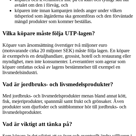
avtalet om den i förväg, och
köparen inte innan kampanjen inleds anger under vilken
tidsperiod som åtgärderna ska genomföras och den förväntade
mängd produkter som kommer beställas.
Vilka köpare måste följa UTP-lagen?
Köpare vars årsomsättning överstiger två miljoner euro
(motsvarande cirka 20 miljoner SEK) måste följa lagen. En köpare
är exempelvis en detaljhandlare, grossist, hotell och restaurang eller
myndighet, men inte konsumenter. Leverantörer som agerar som
köpare omfattas också av lagens bestämmelser till exempel en
livsmedelsindustri.
Vad är jordbruks- och livsmedelsprodukter?
Med jordbruks- och livsmedelsprodukter menas bland annat kött,
fisk, mejeriprodukter, spannmål samt frukt och grönsaker. Även
produkter som djurfoder och snittblommor hör till jordbruks- och
livsmedelsprodukter.
Vad är viktigt att tänka på?
Som köpare är det viktigt att se över och eventuellt ändra villkoren i