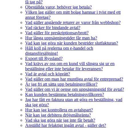
få tag på?
Obeställda varor, behöver jag betala?
Vilken lag gäller om mitt bolag hamnar i tvist med ett
annat företag?
Vad gäller angående returer av varor från webbshop?
Vad räcker för bindande avtal?
Vad gäller för preskriptionsavbrott?
Hur långa uppsägningstider får man ha?
Vad kan jag göra när kunden bestrider slutfakturan?
Håll koll på reglerna om e-handel och
distansförsäljning!
Export till Ryssland?
Vad krävs av oss om en kund vill slingra sig ur en
beställning eller inte betalar för leveransen?
Vad är avtal och köprätt?
Vad gäller om man har muntliga avtal för entreprenad?
Är jag fri att sätta upp betalningsvillkor?
Vad gäller om vi är oense om uppsägningstid för avtal?
Kan kunden bestämma betalningsvillkoren?
Jag har fått en faktura utan att göra en beställning, vad
ska jag göra?
Hur kan jag kontrollera en avtalspart?
När kan jag debitera dröjsmålsränta?
Vad ska jag göra när jag inte får betalt?
Anställd har felaktigt ingått avtal - gäller det?