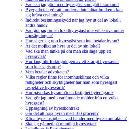
Vad ska jag göra med hyresgäst som gått i konkurs?
Byggarbeten gör att kunderna inte hittar butiken - kan
jag kräva ersättning?
Indirekt besittningsskydd när jag hyr ut del av lokal i
andra hand?
Vad gör jag om en lokalhyresgäst inte vill skriva under
uppsägningen?
Hur säger jag upp hyresgäst som inte betalar hyran?
Är det möjligt att hyra ut del av sin lokal?
Vad ska man tänka på om man ska säga upp ett
hyresavtal?
Hur lång blir förlängningen av ett 3-årigt hyresavtal
som inte sagts upp?
Vem betalar advokaten?
Vilka regler finns för inomhusklimat och vilka
rättigheter och skyldigheter har man som hyresgäst
respektive hyresvärd?
Hur påverkas hyran när en fastighet byter ägare?
Vad gör jag med kvarlämnade möbler från en vräkt
hyresgäst?
Uppsägning av hyreskontrakt
Går det att höja hyran med 100 procent?
Köpa hyresfastighet - vad händer med hyreskontrakten?
Ska jag gå med på muntligt hyresavtal?
Lokalhyra & Fastighetsrätt