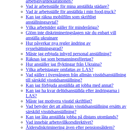
arbetsgivardeklarationen?
Vad är arbetsställe för mina anställda städare?
Vad är arbetsställe för anställda i min food-truck?
Kan jag räkna mobilfilm som skriftligt
anställningsavtal?
Vilka arbetstider gäller för minderåriga?
Glöm inte diskrimineringslagen när du enbart vill
anställa ukrainare
Hur påverkar nya regler ändring av
sysselsättningsgrad?
Måste jag erbjuda inhyrd personal anställning?
Räknas jag som bemanningsföretag?
Hur anställer jag flyktingar från Ukraina?
Vilka arbetstagare omfattas av LAS?
Vad gäller i övergången från allmän visstidsanställning
till särskild visstidsanställning?
Kan jag förbjuda anställda att jobba med annat?
Kan jag ha kvar deltidsanställda efter ändringarna i
LAS?
Måste jag motivera visstid skriftligt?
Vad betyder det att allmän visstidsanställning ersätts av
särskild visstidsanställning?
Kan jag låta anställda jobba på distans utomlands?
Vad innebär arbetsvillkorsdirektivet?
Åldersdiskriminering även efter pensionsåldern?