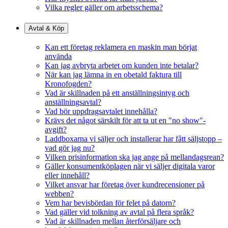
Vilka regler gäller om arbetsschema?
Avtal & Köp
Kan ett företag reklamera en maskin man börjat
använda
Kan jag avbryta arbetet om kunden inte betalar?
När kan jag lämna in en obetald faktura till
Kronofogden?
Vad är skillnaden på ett anställningsintyg och
anställningsavtal?
Vad bör uppdragsavtalet innehålla?
Krävs det något särskilt för att ta ut en "no show"-
avgift?
Laddboxarna vi säljer och installerar har fått säljstopp –
vad gör jag nu?
Vilken prisinformation ska jag ange på mellandagsrean?
Gäller konsumentköplagen när vi säljer digitala varor
eller innehåll?
Vilket ansvar har företag över kundrecensioner på
webben?
Vem har bevisbördan för felet på datorn?
Vad gäller vid tolkning av avtal på flera språk?
Vad är skillnaden mellan återförsäljare och