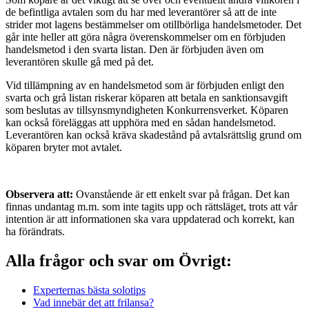
de befintliga avtalen som du har med leverantörer så att de inte
strider mot lagens bestämmelser om otillbörliga handelsmetoder. Det
går inte heller att göra några överenskommelser om en förbjuden
handelsmetod i den svarta listan. Den är förbjuden även om
leverantören skulle gå med på det.
Vid tillämpning av en handelsmetod som är förbjuden enligt den
svarta och grå listan riskerar köparen att betala en sanktionsavgift
som beslutas av tillsynsmyndigheten Konkurrensverket. Köparen
kan också föreläggas att upphöra med en sådan handelsmetod.
Leverantören kan också kräva skadestånd på avtalsrättslig grund om
köparen bryter mot avtalet.
Observera att:
Ovanstående är ett enkelt svar på frågan. Det kan
finnas undantag m.m. som inte tagits upp och rättsläget, trots att vår
intention är att informationen ska vara uppdaterad och korrekt, kan
ha förändrats.
Alla frågor och svar om Övrigt:
Experternas bästa solotips
Vad innebär det att frilansa?