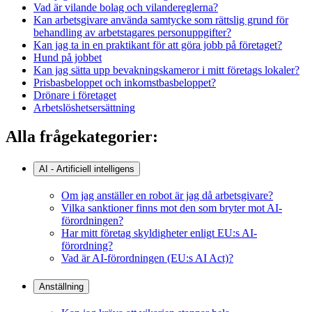
Vad är vilande bolag och vilandereglerna?
Kan arbetsgivare använda samtycke som rättslig grund för
behandling av arbetstagares personuppgifter?
Kan jag ta in en praktikant för att göra jobb på företaget?
Hund på jobbet
Kan jag sätta upp bevakningskameror i mitt företags lokaler?
Prisbasbeloppet och inkomstbasbeloppet?
Drönare i företaget
Arbetslöshetsersättning
Alla frågekategorier:
AI - Artificiell intelligens
Om jag anställer en robot är jag då arbetsgivare?
Vilka sanktioner finns mot den som bryter mot AI-
förordningen?
Har mitt företag skyldigheter enligt EU:s AI-
förordning?
Vad är AI-förordningen (EU:s AI Act)?
Anställning