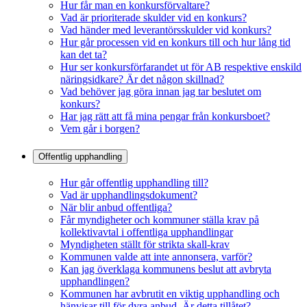
Hur får man en konkursförvaltare?
Vad är prioriterade skulder vid en konkurs?
Vad händer med leverantörsskulder vid konkurs?
Hur går processen vid en konkurs till och hur lång tid
kan det ta?
Hur ser konkursförfarandet ut för AB respektive enskild
näringsidkare? Är det någon skillnad?
Vad behöver jag göra innan jag tar beslutet om
konkurs?
Har jag rätt att få mina pengar från konkursboet?
Vem går i borgen?
Offentlig upphandling
Hur går offentlig upphandling till?
Vad är upphandlingsdokument?
När blir anbud offentliga?
Får myndigheter och kommuner ställa krav på
kollektivavtal i offentliga upphandlingar
Myndigheten ställt för strikta skall-krav
Kommunen valde att inte annonsera, varför?
Kan jag överklaga kommunens beslut att avbryta
upphandlingen?
Kommunen har avbrutit en viktig upphandling och
hänvisar till för dyra anbud. Är detta tillåtet?