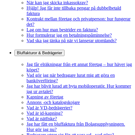
När kan jag skicka inkassokrav?
Hjälp! Jag får inte tillbaka pengar på dubbelbetald
faktura
Kontrakt mellan företag och privatperson: hur fungerar
det?
Lag om hur man bestrider en faktura?
Hur formulerar jag en betalningspåminnelse?
Vad ska jag tänka på när vi lanserar utomlands?
Bluffakturor & Bedrägerier
Jag får elräkningar från ett annat företag – hur häver jag
köpet?
Vad gör jag när bedragare lurat mig att göra en
banköverföring?
Jag har blivit lurad att byta mobiloperatör. Hur kommer
jag ur avtalet?
Kapning av företag
Annons -och katalogskojare
Vad är VD-bedrägerier?
Vad är id-kapning?
Vad är nätfiske?
Jag har fått en bluffaktura från Bolagsupplysningen.
Hur gör jag nu?
Bedragare utger sig för att vara vd - vad göra?