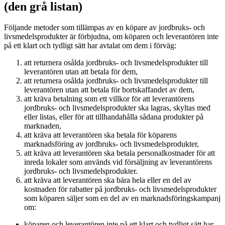
(den grå listan)
Följande metoder som tillämpas av en köpare av jordbruks- och
livsmedelsprodukter är förbjudna, om köparen och leverantören inte
på ett klart och tydligt sätt har avtalat om dem i förväg:
att returnera osålda jordbruks- och livsmedelsprodukter till
leverantören utan att betala för dem,
att returnera osålda jordbruks- och livsmedelsprodukter till
leverantören utan att betala för bortskaffandet av dem,
att kräva betalning som ett villkor för att leverantörens
jordbruks- och livsmedelsprodukter ska lagras, skyltas med
eller listas, eller för att tillhandahålla sådana produkter på
marknaden,
att kräva att leverantören ska betala för köparens
marknadsföring av jordbruks- och livsmedelsprodukter,
att kräva att leverantören ska betala personalkostnader för att
inreda lokaler som används vid försäljning av leverantörens
jordbruks- och livsmedelsprodukter.
att kräva att leverantören ska bära hela eller en del av
kostnaden för rabatter på jordbruks- och livsmedelsprodukter
som köparen säljer som en del av en marknadsföringskampanj
om:
köparen och leverantören inte på ett klart och tydligt sätt har