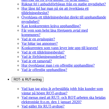
Räknat fel i anbudsförfrågan från en statlig myndighet?
Hur lång tid har man på sig att överklaga ett
tilldelningsbeslut?
Överklaga ett tilldelningsbeslut direkt till upphandlande
myndighet?
Kan konkurrenten kräva upphandling?
Får vem som helst läsa företagets avtal med
kommunen?
Vad är en avtalsspärr?
Var hittar jag annonser?
Konkurrenten som vann lever inte upp till kraven!
Vad är ett tilldelningsbeslut?
Vad är förfrågningsunderlag?
Vad är ett ramavtal?
Hur överklagar man i en offentlig upphandling?
Vad är offentlig upphandling?
ROT- & RUT-avdrag
Vad kan jag göra åt avbeställda jobb från kunder som
väntar på högre ROT-avdrag?
Vad menas med att RUT- och ROT-arbeten ska betalas
elektroniskt fr.o.m. den 1 januari 2020?
Vad gäller för RUT-avdrag?