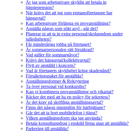
Är jag som arbetsgivare skyldig att betala in
tjänstepension?
När krävs det att jag som enmansföretagare har
hängavtal?
Kan arbetsgivare förlänga en provanställning?
Anställa någon som sökt asyl - går det?
Planerar ni att ta in extra personal/skolungdom under
julledigheten?
Får minderåriga jobba på företaget?
Är sommarpersonalen rätt försäkrad?
Vad gäller för sommargåvor?
Krävs det hängavtal/kollektivavtal?
Flytt av anställd i koncern?
Vad är företagets skyldighet kring skadestånd?
Försäkringspaket för anställda?
Anställningsformer & Rekrytering
Ta över personal vid konkursbo?
Kan vi kombinera provanställning och vikariat?
Räcker det med att ha en policy för sekretess?
Är det krav på skriftliga anställningsavtal?
Finns det någon minimilön för bärhjälpare?
Går det att ta bort mobiltelefon i tjänst?
Vilken anställningsform ska jag använda?
Betala konsultuppdrag i enskild firma utan att anställda?
Parkering till anställda?