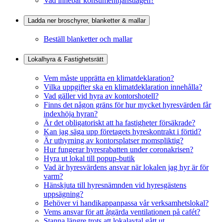
Vad innebär konsumenttjänstlagen?
Ladda ner broschyrer, blanketter & mallar
Beställ blanketter och mallar
Lokalhyra & Fastighetsrätt
Vem måste upprätta en klimatdeklaration?
Vilka uppgifter ska en klimatdeklaration innehålla?
Vad gäller vid hyra av kontorshotell?
Finns det någon gräns för hur mycket hyresvärden får
indexhöja hyran?
Är det obligatoriskt att ha fastigheter försäkrade?
Kan jag säga upp företagets hyreskontrakt i förtid?
Är uthyrning av kontorsplatser momspliktig?
Hur fungerar hyresrabatten under coronakrisen?
Hyra ut lokal till popup-butik
Vad är hyresvärdens ansvar när lokalen jag hyr är för
varm?
Hänskjuta till hyresnämnden vid hyresgästens
uppsägning?
Behöver vi handikappanpassa vår verksamhetslokal?
Vems ansvar för att åtgärda ventilationen på cafét?
Stanna längre trots att lokalavtal gått ut