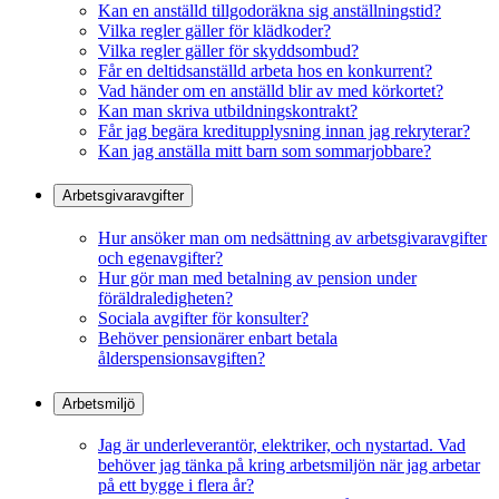
Kan en anställd tillgodoräkna sig anställningstid?
Vilka regler gäller för klädkoder?
Vilka regler gäller för skyddsombud?
Får en deltidsanställd arbeta hos en konkurrent?
Vad händer om en anställd blir av med körkortet?
Kan man skriva utbildningskontrakt?
Får jag begära kreditupplysning innan jag rekryterar?
Kan jag anställa mitt barn som sommarjobbare?
Arbetsgivaravgifter
Hur ansöker man om nedsättning av arbetsgivaravgifter
och egenavgifter?
Hur gör man med betalning av pension under
föräldraledigheten?
Sociala avgifter för konsulter?
Behöver pensionärer enbart betala
ålderspensionsavgiften?
Arbetsmiljö
Jag är underleverantör, elektriker, och nystartad. Vad
behöver jag tänka på kring arbetsmiljön när jag arbetar
på ett bygge i flera år?