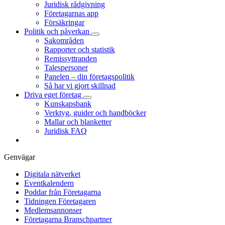
Juridisk rådgivning
Företagarnas app
Försäkringar
Politik och påverkan
Sakområden
Rapporter och statistik
Remissyttranden
Talespersoner
Panelen – din företagspolitik
Så har vi gjort skillnad
Driva eget företag
Kunskapsbank
Verktyg, guider och handböcker
Mallar och blanketter
Juridisk FAQ
Genvägar
Digitala nätverket
Eventkalendern
Poddar från Företagarna
Tidningen Företagaren
Medlemsannonser
Företagarna Branschpartner