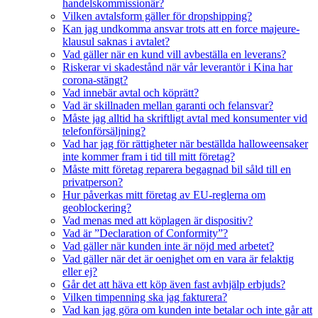
handelskommissionär?
Vilken avtalsform gäller för dropshipping?
Kan jag undkomma ansvar trots att en force majeure-
klausul saknas i avtalet?
Vad gäller när en kund vill avbeställa en leverans?
Riskerar vi skadestånd när vår leverantör i Kina har
corona-stängt?
Vad innebär avtal och köprätt?
Vad är skillnaden mellan garanti och felansvar?
Måste jag alltid ha skriftligt avtal med konsumenter vid
telefonförsäljning?
Vad har jag för rättigheter när beställda halloweensaker
inte kommer fram i tid till mitt företag?
Måste mitt företag reparera begagnad bil såld till en
privatperson?
Hur påverkas mitt företag av EU-reglerna om
geoblockering?
Vad menas med att köplagen är dispositiv?
Vad är ”Declaration of Conformity”?
Vad gäller när kunden inte är nöjd med arbetet?
Vad gäller när det är oenighet om en vara är felaktig
eller ej?
Går det att häva ett köp även fast avhjälp erbjuds?
Vilken timpenning ska jag fakturera?
Vad kan jag göra om kunden inte betalar och inte går att