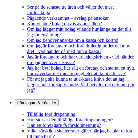
Ser på de senaste tre åren och väljer det mest
fördelaktiga
Pågående verksamhet – avslag på ansökan
Kan vilande bolag drivas av anställda?
Om jag lägger mitt bolag vilande hur länge tar det tills
jag får ersättning?
Om jag behöver ansöka om a-kassa och korttid
Om jag är företagare och föräldraledig under delar av
året - vad händer då med min a-kassa?
Jag är företagare och har varit sjukskriven - vad händer
om jag behöver a-kassa?
Jag har bytt bolag, har sålt ett företag och startat ett nytt,
hur påverkar det mina möjligheter att ta ut a-kassa?
För att jag ska kunna ta ut a-kassa krävs det att jag
lägger mitt företag vilande. Vad betyder det och hur gör
jag?
Företagare & Förälder
Tillfällig föräldrapenning
Hur stor är den tillfälliga föräldrapenningen?
Kan en företagare få föräldrapenning?
Vilka särskilda skatteregler gäller när jag betalar ut lön
till mina barn?