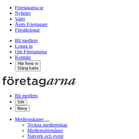
Företagarna.se
Nyheter
Valet
Årets Företagare
Försäkringar
Bli medlem
Logga in
Om Företagarna
Kontakt
Här finns vi
Stäng karta
Bli medlem
Sök
Meny
Medlemskapet
Teckna medlemskap
Medlemsförmåner
Nätverk och event