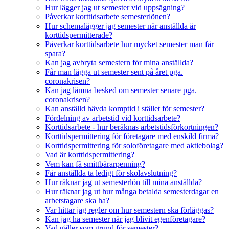
Hur lägger jag ut semester vid uppsägning?
Påverkar korttidsarbete semesterlönen?
Hur schemalägger jag semester när anställda är
korttidspermitterade?
Påverkar korttidsarbete hur mycket semester man får
spara?
Kan jag avbryta semestern för mina anställda?
Får man lägga ut semester sent på året pga.
coronakrisen?
Kan jag lämna besked om semester senare pga.
coronakrisen?
Kan anställd hävda komptid i stället för semester?
Fördelning av arbetstid vid korttidsarbete?
Korttidsarbete - hur beräknas arbetstidsförkortningen?
Korttidspermittering för företagare med enskild firma?
Korttidspermittering för soloföretagare med aktiebolag?
Vad är korttidspermittering?
Vem kan få smittbärarpenning?
Får anställda ta ledigt för skolavslutning?
Hur räknar jag ut semesterlön till mina anställda?
Hur räknar jag ut hur många betalda semesterdagar en
arbetstagare ska ha?
Var hittar jag regler om hur semestern ska förläggas?
Kan jag ha semester när jag blivit egenföretagare?
Vad gäller som grund för semester?