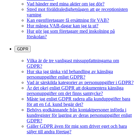
Vad händer med mina aktier om jag dör?
Stred mot föräldraledighetslagen att ge receptionisten
varning
Kan egenföretagare få ersättning för VAB?
Hur många VAB-dagar kan jag ta ut?
Hur gör jag som företagare med inskolning på
förskolan?
GDPR
Vilka är de tre vanligast missuppfattningarna om
GDPR?
Hur ska jag tänka vid behandling av känsliga
personuppgifter enligt GDPR?
Vad är särskilda kategorier av personuppgifter i GDPR?
Är det okej enligt GDPR att dokumentera känsliga
personuppgifter om det finns samtycke?
Måste jag enligt GDPR radera alla kunduppgifter bara
för att en f.d. kund begär det?
Behövs godkännande från kontaktpersoner införda i
kundregister för lagring av deras personuppgifter enligt
GDPR?
Gäller GDPR även för mig som driver eget och bara
säljer till andra företag?