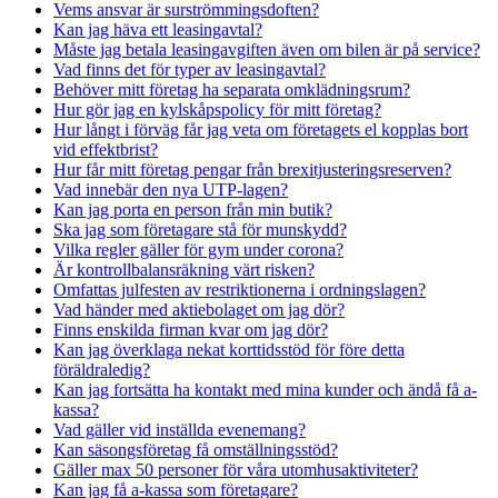
Vems ansvar är surströmmingsdoften?
Kan jag häva ett leasingavtal?
Måste jag betala leasingavgiften även om bilen är på service?
Vad finns det för typer av leasingavtal?
Behöver mitt företag ha separata omklädningsrum?
Hur gör jag en kylskåpspolicy för mitt företag?
Hur långt i förväg får jag veta om företagets el kopplas bort
vid effektbrist?
Hur får mitt företag pengar från brexitjusteringsreserven?
Vad innebär den nya UTP-lagen?
Kan jag porta en person från min butik?
Ska jag som företagare stå för munskydd?
Vilka regler gäller för gym under corona?
Är kontrollbalansräkning värt risken?
Omfattas julfesten av restriktionerna i ordningslagen?
Vad händer med aktiebolaget om jag dör?
Finns enskilda firman kvar om jag dör?
Kan jag överklaga nekat korttidsstöd för före detta
föräldraledig?
Kan jag fortsätta ha kontakt med mina kunder och ändå få a-
kassa?
Vad gäller vid inställda evenemang?
Kan säsongsföretag få omställningsstöd?
Gäller max 50 personer för våra utomhusaktiviteter?
Kan jag få a-kassa som företagare?