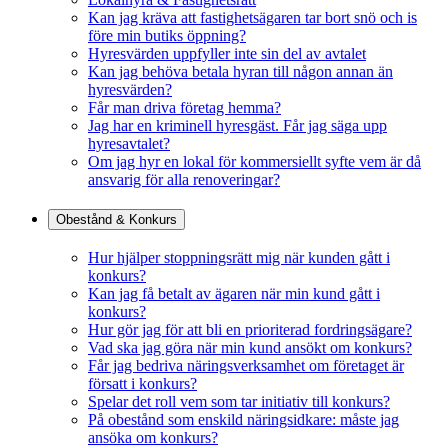
Kan jag kräva att fastighetsägaren tar bort snö och is
före min butiks öppning?
Hyresvärden uppfyller inte sin del av avtalet
Kan jag behöva betala hyran till någon annan än
hyresvärden?
Får man driva företag hemma?
Jag har en kriminell hyresgäst. Får jag säga upp
hyresavtalet?
Om jag hyr en lokal för kommersiellt syfte vem är då
ansvarig för alla renoveringar?
Obestånd & Konkurs
Hur hjälper stoppningsrätt mig när kunden gått i
konkurs?
Kan jag få betalt av ägaren när min kund gått i
konkurs?
Hur gör jag för att bli en prioriterad fordringsägare?
Vad ska jag göra när min kund ansökt om konkurs?
Får jag bedriva näringsverksamhet om företaget är
försatt i konkurs?
Spelar det roll vem som tar initiativ till konkurs?
På obestånd som enskild näringsidkare: måste jag
ansöka om konkurs?