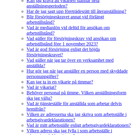
Kan jag kräva att vikarien stannar hela
anställningsperioden?
Har de jag sagt upp företrädesrätt till återanställning?
Blir försörjningskravet annat vid förlängt
arbetstillstånd?
Vad är medianlön vid deltid för ansökan om
arbetstillstånd?
Vad gäller för försörjningskrav vid ansökan om
arbetstillstånd före 1 november 2023?
Vad är god försörjning enligt det höjda
försörjningskravet?
Vad gäller när jag tar över en verksamhet med
anställda?
Hur gör jag när jag anställer en person med skyddade
personuppgifter?
Kan jag ta in en vikarie på timmar?
Vad är vikariat?
Behöver personal på timme. Vilken anställningsform
ska jag välja?
Vad är tjänsteställe för anställda som arbetar delvis
hemifrån?
Vilken av adresserna ska jag skriva som arbetsställe i
arbetsgivardeklarationen?
Vad är mitt arbetsställe enligt arbetsgivardeklarationen?
Vilken adress ska jag fylla i som arbetsställe i