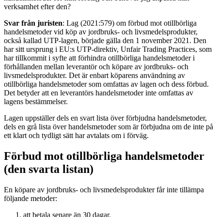
verksamhet efter den?
Svar från juristen
: Lag (2021:579) om förbud mot otillbörliga
handelsmetoder vid köp av jordbruks- och livsmedelsprodukter,
också kallad UTP-lagen, började gälla den 1 november 2021. Den
har sitt ursprung i EU:s UTP-direktiv, Unfair Trading Practices, som
har tillkommit i syfte att förhindra otillbörliga handelsmetoder i
förhållanden mellan leverantör och köpare av jordbruks- och
livsmedelsprodukter. Det är enbart köparens användning av
otillbörliga handelsmetoder som omfattas av lagen och dess förbud.
Det betyder att en leverantörs handelsmetoder inte omfattas av
lagens bestämmelser.
Lagen uppställer dels en svart lista över förbjudna handelsmetoder,
dels en grå lista över handelsmetoder som är förbjudna om de inte på
ett klart och tydligt sätt har avtalats om i förväg.
Förbud mot otillbörliga handelsmetoder
(den svarta listan)
En köpare av jordbruks- och livsmedelsprodukter får inte tillämpa
följande metoder:
att betala senare än 30 dagar,