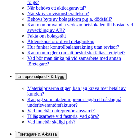
följts?
När behövs ett aktieägaravtal?
När skrivs revisionsberättelsen?
Behövs byte av bolagsform p.g.a. dödsfall?
Kan man omvandla verksamhetslokalen till bostad vid
avveckling av AB?
Fakta om bolagsrätt
Äktenskapsförord vid delägarskap
Hur funkar kontrollbalansräkning utan revisor?
Kan man reglera om att beslut ska fattas i enighet?
Vad bör man tänka på vid samarbete med annan
företagare?
Entreprenadjuridik & Bygg
Materialpriserna stiger, kan jag kräva mer betalt av
kunden?
Kan jag som totalentreprenör lägga ett påslag på
underleverantörsfakturor?
Vad innebär entreprenörsansvaret?
Tilläggsarbete vid fastpris, vad göra?
Vad innebär skäligt pris?
Företagare & A-kassa