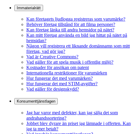
Immaterialrätt
Kan företagets ljudlogga registreras som varumärke?
Behöver företag tillstånd för att filma personer?
Kan företag länka till andra hemsidor på nätet?
Kan mitt företag använda en bild jag hittat på nätet på
hemsidan?
Någon vill registrera ett liknande domännamn som mitt
företag, vad gör jag?
Vad är Creative Commons?
Vad gäller för att spela musik i offentlig miljö?
Kostnader för ansökan om patent
Internationella restriktioner för varumärken
Hur fungerar det med varumärken?
Hur fungerar det med STIM-avgifter?
Vad gäller för designskydd?
Konsumenttjänstlagen
Jag har varor med defekter, kan jag sälja det som
andrahandssortering?
Jobbet blev dyrare än priset jag lämnade i offerten. Kan
jag ta mer betalt?