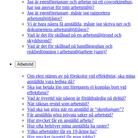
Jag är egenföretagare och arbetar på ett coworkinghus,
har jag ansvar för min arbetsmiljö?
Jag är egenföretagare, måste jag rapportera
arbetsmiljöfrågor?
Vi är bara några få anställda, måste jag skriva ner och
dokumentera arbetsmiljöfrågor?
Vad är det för skillnad på en arbetsmiljörond och
skyddsrond?
Vad är det för skillnad på handlingsplan och
riskbedömning i arbetsmiljöarbete (sam)?
Arbetstid
Om elen stängs av på förskolor vid effektbrist, ska mina
anställda vara lediga då?
Ska jag betala lön om företagets el kopplas bort vid
effektbrist?
Vad är övertid när någon är föräldraledig på deltid?
När räknas restid som arbetstid?
Vad ska jag göra när en anställd är “skenbajsare”?
Får anställda göra privata saker på arbetstid?
Hur mycket får en anställd arbeta?
Hur ofta behöver mina anställda ha raster?
Vilka arbetstider får en 19-åring ha?
Hur mycket övertid får man jobba?