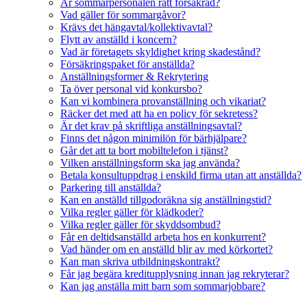
Är sommarpersonalen rätt försäkrad?
Vad gäller för sommargåvor?
Krävs det hängavtal/kollektivavtal?
Flytt av anställd i koncern?
Vad är företagets skyldighet kring skadestånd?
Försäkringspaket för anställda?
Anställningsformer & Rekrytering
Ta över personal vid konkursbo?
Kan vi kombinera provanställning och vikariat?
Räcker det med att ha en policy för sekretess?
Är det krav på skriftliga anställningsavtal?
Finns det någon minimilön för bärhjälpare?
Går det att ta bort mobiltelefon i tjänst?
Vilken anställningsform ska jag använda?
Betala konsultuppdrag i enskild firma utan att anställda?
Parkering till anställda?
Kan en anställd tillgodoräkna sig anställningstid?
Vilka regler gäller för klädkoder?
Vilka regler gäller för skyddsombud?
Får en deltidsanställd arbeta hos en konkurrent?
Vad händer om en anställd blir av med körkortet?
Kan man skriva utbildningskontrakt?
Får jag begära kreditupplysning innan jag rekryterar?
Kan jag anställa mitt barn som sommarjobbare?