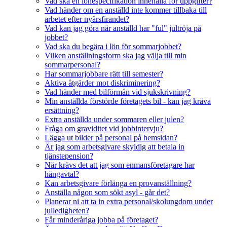
Vad ska en lönespecifikation innehålla för uppgifter?
Vad händer om en anställd inte kommer tillbaka till
arbetet efter nyårsfirandet?
Vad kan jag göra när anställd har "ful" jultröja på
jobbet?
Vad ska du begära i lön för sommarjobbet?
Vilken anställningsform ska jag välja till min
sommarpersonal?
Har sommarjobbare rätt till semester?
Aktiva åtgärder mot diskriminering?
Vad händer med bilförmån vid sjukskrivning?
Min anställda förstörde företagets bil - kan jag kräva
ersättning?
Extra anställda under sommaren eller julen?
Fråga om graviditet vid jobbintervju?
Lägga ut bilder på personal på hemsidan?
Är jag som arbetsgivare skyldig att betala in
tjänstepension?
När krävs det att jag som enmansföretagare har
hängavtal?
Kan arbetsgivare förlänga en provanställning?
Anställa någon som sökt asyl - går det?
Planerar ni att ta in extra personal/skolungdom under
julledigheten?
Får minderåriga jobba på företaget?