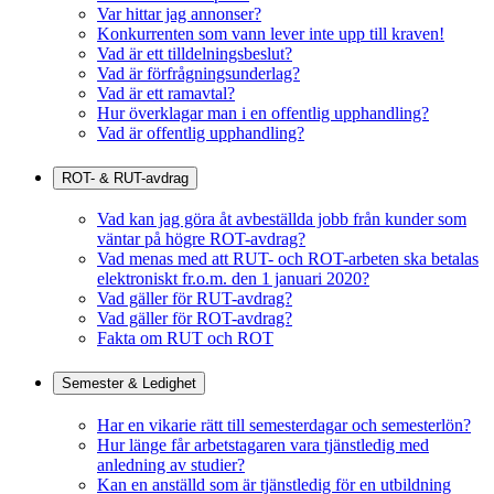
Var hittar jag annonser?
Konkurrenten som vann lever inte upp till kraven!
Vad är ett tilldelningsbeslut?
Vad är förfrågningsunderlag?
Vad är ett ramavtal?
Hur överklagar man i en offentlig upphandling?
Vad är offentlig upphandling?
ROT- & RUT-avdrag
Vad kan jag göra åt avbeställda jobb från kunder som
väntar på högre ROT-avdrag?
Vad menas med att RUT- och ROT-arbeten ska betalas
elektroniskt fr.o.m. den 1 januari 2020?
Vad gäller för RUT-avdrag?
Vad gäller för ROT-avdrag?
Fakta om RUT och ROT
Semester & Ledighet
Har en vikarie rätt till semesterdagar och semesterlön?
Hur länge får arbetstagaren vara tjänstledig med
anledning av studier?
Kan en anställd som är tjänstledig för en utbildning