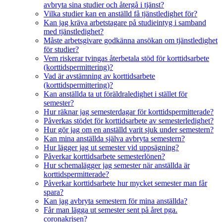
avbryta sina studier och återgå i tjänst?
Vilka studier kan en anställd få tjänstledighet för?
Kan jag kräva arbetstagare på studieintyg i samband
med tjänstledighet?
Måste arbetsgivare godkänna ansökan om tjänstledighet
för studier?
Vem riskerar tvingas återbetala stöd för korttidsarbete
(korttidspermittering)?
Vad är avstämning av korttidsarbete
(korttidspermittering)?
Kan anställda ta ut föräldraledighet i stället för
semester?
Hur räknar jag semesterdagar för korttidspermitterade?
Påverkas stödet för korttidsarbete av semesterledighet?
Hur gör jag om en anställd varit sjuk under semestern?
Kan mina anställda själva avbryta semestern?
Hur lägger jag ut semester vid uppsägning?
Påverkar korttidsarbete semesterlönen?
Hur schemalägger jag semester när anställda är
korttidspermitterade?
Påverkar korttidsarbete hur mycket semester man får
spara?
Kan jag avbryta semestern för mina anställda?
Får man lägga ut semester sent på året pga.
coronakrisen?