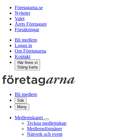
Företagarna.se
Nyheter
Valet
Årets Företagare
Försäkringar
Bli medlem
Logga in
Om Företagarna
Kontakt
Här finns vi
Stäng karta
Bli medlem
Sök
Meny
Medlemskapet
Teckna medlemskap
Medlemsförmåner
Nätverk och event