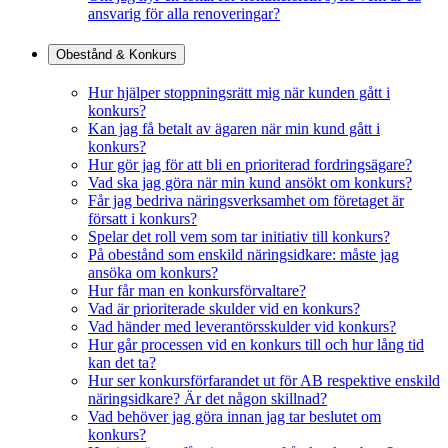
ansvarig för alla renoveringar?
Obestånd & Konkurs
Hur hjälper stoppningsrätt mig när kunden gått i
konkurs?
Kan jag få betalt av ägaren när min kund gått i
konkurs?
Hur gör jag för att bli en prioriterad fordringsägare?
Vad ska jag göra när min kund ansökt om konkurs?
Får jag bedriva näringsverksamhet om företaget är
försatt i konkurs?
Spelar det roll vem som tar initiativ till konkurs?
På obestånd som enskild näringsidkare: måste jag
ansöka om konkurs?
Hur får man en konkursförvaltare?
Vad är prioriterade skulder vid en konkurs?
Vad händer med leverantörsskulder vid konkurs?
Hur går processen vid en konkurs till och hur lång tid
kan det ta?
Hur ser konkursförfarandet ut för AB respektive enskild
näringsidkare? Är det någon skillnad?
Vad behöver jag göra innan jag tar beslutet om
konkurs?