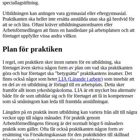
speciallagstiftning.
Utbildningen kan antingen vara gymnasial eller eftergymnasial.
Praktikanten ska heller inte ersätta anställda utan ska gå bredvid för
att se och lära. Oftast kräver utbildningsanordnaren eller
Arbetsförmedlingen att finns en handledare på arbetsplatsen och att
företaget uppfyller vissa andra villkor.
Plan för praktiken
I regel, om praktiken sker inom ramen för en utbildning, ska
företaget även skriva någon form av plan om vad ska praktikanten
göra och hur företaget ska ”betygsätta” praktikantens insatser. Det
finns också något som heter
LIA (Lärande i arbete)
som innebär att
en del av en utbildning är förlagd till en arbetsplats. Detta sker
framför allt inom yrkeshögskolorna. LIA är ett mycket bra alternativ
både för de som utbildar sig och för företaget att få in kompetenser
som så småningom kan leda till framtida anställningar.
Längden på en praktik inom utbildning kan variera från allt till några
veckor upp till några månader. För praktik genom
Arbetsförmedlingens försorg är det normalt högst 6 månaders
praktik som gäller. Ofta får också praktikanten någon form av
ersättning via Försäkringskassan för den praktiktiden till skillnad