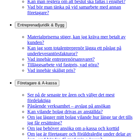
Kan man reglera om att beslut ska fattas i enighet?
Vad bör man tänka på vid samarbete med annan
företagare?
Entreprenadjuridik & Bygg
Materialpriserna stiger, kan jag kräva mer betalt av
kunden?
Kan jag som totalentreprenör lägga ett påslag på
underleverantörsfakturor?
Vad innebär entreprenörsansvaret?
Tilläggsarbete vid fastpris, vad göra?
Vad innebär skäligt pris?
Företagare & A-kassa
Ser på de senaste tre åren och väljer det mest
fördelaktiga
Pågående verksamhet – avslag på ansökan
Kan vilande bolag drivas av anställda?
Om jag lägger mitt bolag vilande hur länge tar det tills
jag får ersättning?
Om jag behöver ansöka om a-kassa och korttid
Om jag är företagare och föräldraledig under delar av