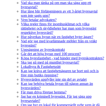
Vad ska man tänka på om man ska säga upp ett
hyresavtal?
Hur lång blir förlängningen av ett 3-årigt hyresavtal
som inte sagts upp?
Vem betalar advokaten?
Vilka regler finns för inomhusklimat och vilka
rättigheter och skyldigheter har man som hyresgäst
respektive hyresvärd?
Hur påverkas hyran när en fastighet byter ägare?
Vad gör jag med kvarlämnade möbler från en vräkt
hyresgäst?
Uppsägning av hyreskontrakt
Går det att höja hyran med 100 procent?
Köpa hyresfastighet - vad händer med hyreskontrakten?
Ska jag gå med på muntligt hyresavtal?
Lokalhyra & Fastighetsrätt
Kan jag kräva att fastighetsägaren tar bort snö och is
före min butiks öppning?
Hyresvärden uppfyller inte sin del av avtalet
Kan jag behöva betala hyran till någon annan än
hyresvärden?
Får man driva företag hemma?
Jag har en kriminell hyresgäst. Får jag säga upp
hyresavtalet?
Om jag hyr en lokal för kommersiellt syfte vem är då