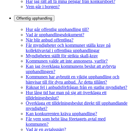
Har jag rätt att få mina pengar från konkursboet?
Vem går i borgen?
Offentlig upphandling
Hur går offentlig upphandling till?
Vad är upphandlingsdokument?
När blir anbud offentliga?
Får myndigheter och kommuner ställa krav på
kollektivavtal i offentliga upphandlingar
Myndigheten ställt för strikta skall-krav
Kommunen valde att inte annonsera, varför?
Kan jag överklaga kommunens beslut att avbryta
upphandlingen?
Kommunen har avbrutit en viktig upphandling och
hänvisar till för dyra anbud. Är detta tillåtet?
Räknat fel i anbudsförfrågan från en statlig myndighet?
Hur lång tid har man på sig att överklaga ett
tilldelningsbeslut?
Överklaga ett tilldelningsbeslut direkt till upphandlande
myndighet?
Kan konkurrenten kräva upphandling?
Får vem som helst läsa företagets avtal med
kommunen?
Vad är en avtalsspärr?