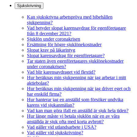
Sjukskrivning
Kan sjukskrivna arbetspröva med bibehållen
sjukpenning?
Vad betyder slopat karensavdrag för egenföretagare
från 8 december 2021?
Sjuklön under coronakrisen
Ersättning för högre sjuklönekostnader
Slopat krav på läkarintyg
Slopat karensavdrag för egenföretagare?
Tar staten även egenföretagares sjuklönekostnader
under coronakrisen?
Vad blir karensavdraget vid flextid?
Hur beräknas min sjukpenning när jag arbetar i mitt
aktiebolag?
Hur beräknas min sjukpenning när jag driver eget och
har enskild firma?
Hur hanterar jag en anställd som försöker undvika
karens vid sjukanmälan?
Vad kan man göra ifall en anställd är sjuk hela tiden?
Hur länge måste vi betala sjuklön när en av våra
anställda är sjuk ofta med korta avbrott?
Vad gäller vid utlandsarbete i USA?
Vad gäller vid sjukskrivning?