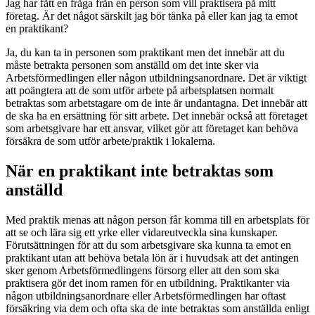
Jag har fått en fråga från en person som vill praktisera på mitt
företag. Är det något särskilt jag bör tänka på eller kan jag ta emot
en praktikant?
Ja, du kan ta in personen som praktikant men det innebär att du
måste betrakta personen som anställd om det inte sker via
Arbetsförmedlingen eller någon utbildningsanordnare. Det är viktigt
att poängtera att de som utför arbete på arbetsplatsen normalt
betraktas som arbetstagare om de inte är undantagna. Det innebär att
de ska ha en ersättning för sitt arbete. Det innebär också att företaget
som arbetsgivare har ett ansvar, vilket gör att företaget kan behöva
försäkra de som utför arbete/praktik i lokalerna.
När en praktikant inte betraktas som
anställd
Med praktik menas att någon person får komma till en arbetsplats för
att se och lära sig ett yrke eller vidareutveckla sina kunskaper.
Förutsättningen för att du som arbetsgivare ska kunna ta emot en
praktikant utan att behöva betala lön är i huvudsak att det antingen
sker genom Arbetsförmedlingens försorg eller att den som ska
praktisera gör det inom ramen för en utbildning. Praktikanter via
någon utbildningsanordnare eller Arbetsförmedlingen har oftast
försäkring via dem och ofta ska de inte betraktas som anställda enligt