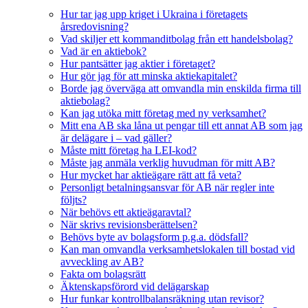
Hur tar jag upp kriget i Ukraina i företagets
årsredovisning?
Vad skiljer ett kommanditbolag från ett handelsbolag?
Vad är en aktiebok?
Hur pantsätter jag aktier i företaget?
Hur gör jag för att minska aktiekapitalet?
Borde jag överväga att omvandla min enskilda firma till
aktiebolag?
Kan jag utöka mitt företag med ny verksamhet?
Mitt ena AB ska låna ut pengar till ett annat AB som jag
är delägare i – vad gäller?
Måste mitt företag ha LEI-kod?
Måste jag anmäla verklig huvudman för mitt AB?
Hur mycket har aktieägare rätt att få veta?
Personligt betalningsansvar för AB när regler inte
följts?
När behövs ett aktieägaravtal?
När skrivs revisionsberättelsen?
Behövs byte av bolagsform p.g.a. dödsfall?
Kan man omvandla verksamhetslokalen till bostad vid
avveckling av AB?
Fakta om bolagsrätt
Äktenskapsförord vid delägarskap
Hur funkar kontrollbalansräkning utan revisor?