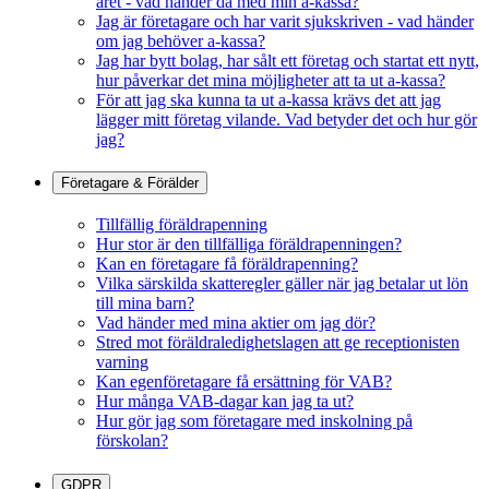
året - vad händer då med min a-kassa?
Jag är företagare och har varit sjukskriven - vad händer
om jag behöver a-kassa?
Jag har bytt bolag, har sålt ett företag och startat ett nytt,
hur påverkar det mina möjligheter att ta ut a-kassa?
För att jag ska kunna ta ut a-kassa krävs det att jag
lägger mitt företag vilande. Vad betyder det och hur gör
jag?
Företagare & Förälder
Tillfällig föräldrapenning
Hur stor är den tillfälliga föräldrapenningen?
Kan en företagare få föräldrapenning?
Vilka särskilda skatteregler gäller när jag betalar ut lön
till mina barn?
Vad händer med mina aktier om jag dör?
Stred mot föräldraledighetslagen att ge receptionisten
varning
Kan egenföretagare få ersättning för VAB?
Hur många VAB-dagar kan jag ta ut?
Hur gör jag som företagare med inskolning på
förskolan?
GDPR