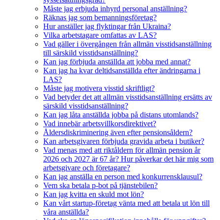
Måste jag erbjuda inhyrd personal anställning?
Räknas jag som bemanningsföretag?
Hur anställer jag flyktingar från Ukraina?
Vilka arbetstagare omfattas av LAS?
Vad gäller i övergången från allmän visstidsanställning
till särskild visstidsanställning?
Kan jag förbjuda anställda att jobba med annat?
Kan jag ha kvar deltidsanställda efter ändringarna i
LAS?
Måste jag motivera visstid skriftligt?
Vad betyder det att allmän visstidsanställning ersätts av
särskild visstidsanställning?
Kan jag låta anställda jobba på distans utomlands?
Vad innebär arbetsvillkorsdirektivet?
Åldersdiskriminering även efter pensionsåldern?
Kan arbetsgivaren förbjuda gravida arbeta i butiker?
Vad menas med att riktåldern för allmän pension år
2026 och 2027 är 67 år? Hur påverkar det här mig som
arbetsgivare och företagare?
Kan jag anställa en person med konkurrensklausul?
Vem ska betala p-bot på tjänstebilen?
Kan jag kvitta en skuld mot lön?
Kan vårt startup-företag vänta med att betala ut lön till
våra anställda?