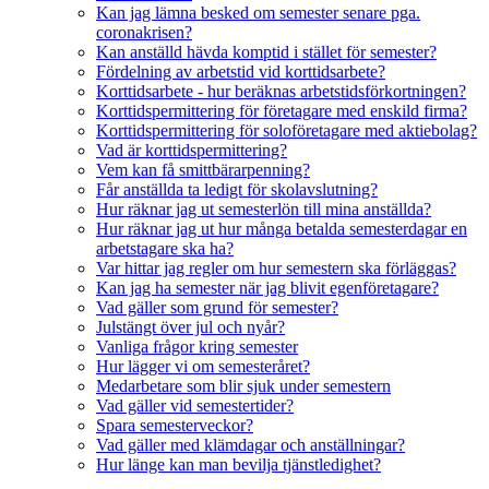
Kan jag lämna besked om semester senare pga.
coronakrisen?
Kan anställd hävda komptid i stället för semester?
Fördelning av arbetstid vid korttidsarbete?
Korttidsarbete - hur beräknas arbetstidsförkortningen?
Korttidspermittering för företagare med enskild firma?
Korttidspermittering för soloföretagare med aktiebolag?
Vad är korttidspermittering?
Vem kan få smittbärarpenning?
Får anställda ta ledigt för skolavslutning?
Hur räknar jag ut semesterlön till mina anställda?
Hur räknar jag ut hur många betalda semesterdagar en
arbetstagare ska ha?
Var hittar jag regler om hur semestern ska förläggas?
Kan jag ha semester när jag blivit egenföretagare?
Vad gäller som grund för semester?
Julstängt över jul och nyår?
Vanliga frågor kring semester
Hur lägger vi om semesteråret?
Medarbetare som blir sjuk under semestern
Vad gäller vid semestertider?
Spara semesterveckor?
Vad gäller med klämdagar och anställningar?
Hur länge kan man bevilja tjänstledighet?