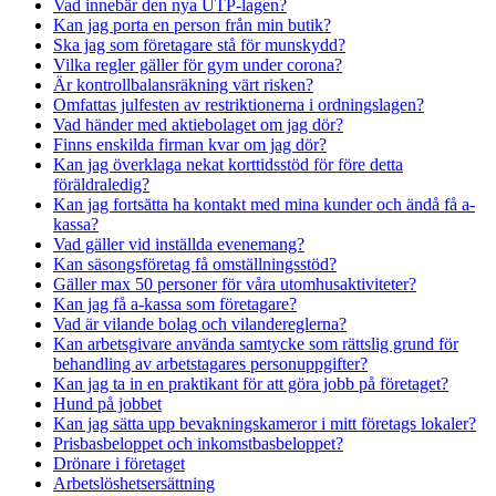
Vad innebär den nya UTP-lagen?
Kan jag porta en person från min butik?
Ska jag som företagare stå för munskydd?
Vilka regler gäller för gym under corona?
Är kontrollbalansräkning värt risken?
Omfattas julfesten av restriktionerna i ordningslagen?
Vad händer med aktiebolaget om jag dör?
Finns enskilda firman kvar om jag dör?
Kan jag överklaga nekat korttidsstöd för före detta
föräldraledig?
Kan jag fortsätta ha kontakt med mina kunder och ändå få a-
kassa?
Vad gäller vid inställda evenemang?
Kan säsongsföretag få omställningsstöd?
Gäller max 50 personer för våra utomhusaktiviteter?
Kan jag få a-kassa som företagare?
Vad är vilande bolag och vilandereglerna?
Kan arbetsgivare använda samtycke som rättslig grund för
behandling av arbetstagares personuppgifter?
Kan jag ta in en praktikant för att göra jobb på företaget?
Hund på jobbet
Kan jag sätta upp bevakningskameror i mitt företags lokaler?
Prisbasbeloppet och inkomstbasbeloppet?
Drönare i företaget
Arbetslöshetsersättning