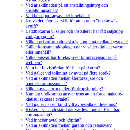
Vad är skillnaden på ett anställningsintyg och
anställningsavtal?
Vad bör uppdragsavtalet innehålla?
Krävs det något särskilt för att ta ut en "no show"-
avgift?
Laddboxarna vi säljer och installerar har fått säljstopp –
vad gör jag nu?
Vilken prisinformation ska jag ange på mellandagsrean?
Gäller konsumentköplagen när vi säljer digitala varor
eller innehåll?
Vilket ansvar har företag över kundrecensioner på
webben?
Vem har bevisbördan för felet på datorn?
Vad gäller vid tolkning av avtal på flera språk?
Vad är skillnaden mellan återförsäljare och
handelskommissionär?
Vilken avtalsform gäller för dropshipping?
Kan jag undkomma ansvar trots att en force majeure-
klausul saknas i avtalet?
Vad gäller när en kund vill avbeställa en leverans?
Riskerar vi skadestånd när vår leverantör i Kina har
corona-stängt?
Vad innebär avtal och köprätt?
Vad är skillnaden mellan garanti och felansvar?