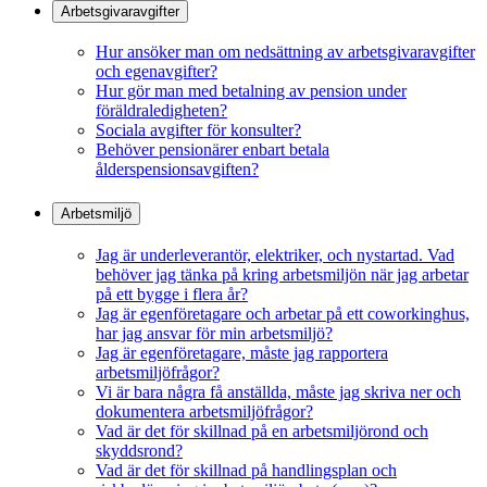
Arbetsgivaravgifter
Hur ansöker man om nedsättning av arbetsgivaravgifter
och egenavgifter?
Hur gör man med betalning av pension under
föräldraledigheten?
Sociala avgifter för konsulter?
Behöver pensionärer enbart betala
ålderspensionsavgiften?
Arbetsmiljö
Jag är underleverantör, elektriker, och nystartad. Vad
behöver jag tänka på kring arbetsmiljön när jag arbetar
på ett bygge i flera år?
Jag är egenföretagare och arbetar på ett coworkinghus,
har jag ansvar för min arbetsmiljö?
Jag är egenföretagare, måste jag rapportera
arbetsmiljöfrågor?
Vi är bara några få anställda, måste jag skriva ner och
dokumentera arbetsmiljöfrågor?
Vad är det för skillnad på en arbetsmiljörond och
skyddsrond?
Vad är det för skillnad på handlingsplan och