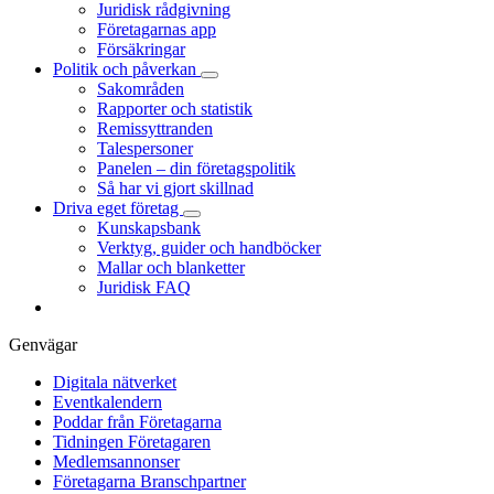
Juridisk rådgivning
Företagarnas app
Försäkringar
Politik och påverkan
Sakområden
Rapporter och statistik
Remissyttranden
Talespersoner
Panelen – din företagspolitik
Så har vi gjort skillnad
Driva eget företag
Kunskapsbank
Verktyg, guider och handböcker
Mallar och blanketter
Juridisk FAQ
Genvägar
Digitala nätverket
Eventkalendern
Poddar från Företagarna
Tidningen Företagaren
Medlemsannonser
Företagarna Branschpartner