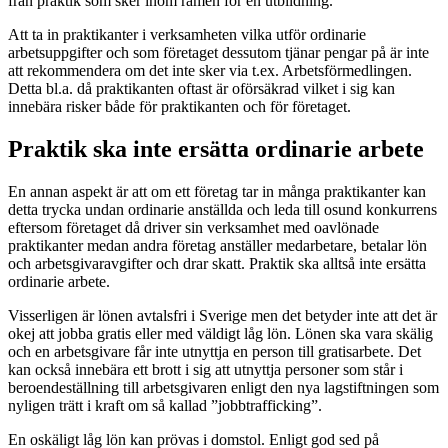
från praktik som sker inom ramen för en utbildning.
Att ta in praktikanter i verksamheten vilka utför ordinarie
arbetsuppgifter och som företaget dessutom tjänar pengar på är inte
att rekommendera om det inte sker via t.ex. Arbetsförmedlingen.
Detta bl.a. då praktikanten oftast är oförsäkrad vilket i sig kan
innebära risker både för praktikanten och för företaget.
Praktik ska inte ersätta ordinarie arbete
En annan aspekt är att om ett företag tar in många praktikanter kan
detta trycka undan ordinarie anställda och leda till osund konkurrens
eftersom företaget då driver sin verksamhet med oavlönade
praktikanter medan andra företag anställer medarbetare, betalar lön
och arbetsgivaravgifter och drar skatt. Praktik ska alltså inte ersätta
ordinarie arbete.
Visserligen är lönen avtalsfri i Sverige men det betyder inte att det är
okej att jobba gratis eller med väldigt låg lön. Lönen ska vara skälig
och en arbetsgivare får inte utnyttja en person till gratisarbete. Det
kan också innebära ett brott i sig att utnyttja personer som står i
beroendeställning till arbetsgivaren enligt den nya lagstiftningen som
nyligen trätt i kraft om så kallad ”jobbtrafficking”.
En oskäligt låg lön kan prövas i domstol. Enligt god sed på