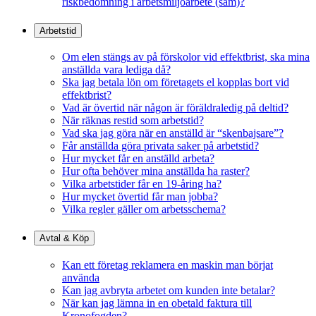
riskbedömning i arbetsmiljöarbete (sam)?
Arbetstid
Om elen stängs av på förskolor vid effektbrist, ska mina
anställda vara lediga då?
Ska jag betala lön om företagets el kopplas bort vid
effektbrist?
Vad är övertid när någon är föräldraledig på deltid?
När räknas restid som arbetstid?
Vad ska jag göra när en anställd är “skenbajsare”?
Får anställda göra privata saker på arbetstid?
Hur mycket får en anställd arbeta?
Hur ofta behöver mina anställda ha raster?
Vilka arbetstider får en 19-åring ha?
Hur mycket övertid får man jobba?
Vilka regler gäller om arbetsschema?
Avtal & Köp
Kan ett företag reklamera en maskin man börjat
använda
Kan jag avbryta arbetet om kunden inte betalar?
När kan jag lämna in en obetald faktura till
Kronofogden?