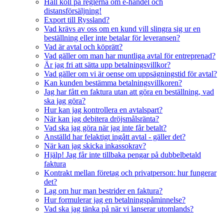
Håll koll på reglerna om e-handel och
distansförsäljning!
Export till Ryssland?
Vad krävs av oss om en kund vill slingra sig ur en
beställning eller inte betalar för leveransen?
Vad är avtal och köprätt?
Vad gäller om man har muntliga avtal för entreprenad?
Är jag fri att sätta upp betalningsvillkor?
Vad gäller om vi är oense om uppsägningstid för avtal?
Kan kunden bestämma betalningsvillkoren?
Jag har fått en faktura utan att göra en beställning, vad
ska jag göra?
Hur kan jag kontrollera en avtalspart?
När kan jag debitera dröjsmålsränta?
Vad ska jag göra när jag inte får betalt?
Anställd har felaktigt ingått avtal - gäller det?
När kan jag skicka inkassokrav?
Hjälp! Jag får inte tillbaka pengar på dubbelbetald
faktura
Kontrakt mellan företag och privatperson: hur fungerar
det?
Lag om hur man bestrider en faktura?
Hur formulerar jag en betalningspåminnelse?
Vad ska jag tänka på när vi lanserar utomlands?