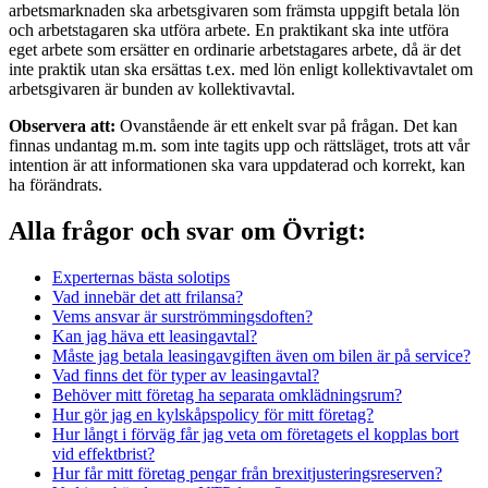
arbetsmarknaden ska arbetsgivaren som främsta uppgift betala lön
och arbetstagaren ska utföra arbete. En praktikant ska inte utföra
eget arbete som ersätter en ordinarie arbetstagares arbete, då är det
inte praktik utan ska ersättas t.ex. med lön enligt kollektivavtalet om
arbetsgivaren är bunden av kollektivavtal.
Observera att:
Ovanstående är ett enkelt svar på frågan. Det kan
finnas undantag m.m. som inte tagits upp och rättsläget, trots att vår
intention är att informationen ska vara uppdaterad och korrekt, kan
ha förändrats.
Alla frågor och svar om Övrigt:
Experternas bästa solotips
Vad innebär det att frilansa?
Vems ansvar är surströmmingsdoften?
Kan jag häva ett leasingavtal?
Måste jag betala leasingavgiften även om bilen är på service?
Vad finns det för typer av leasingavtal?
Behöver mitt företag ha separata omklädningsrum?
Hur gör jag en kylskåpspolicy för mitt företag?
Hur långt i förväg får jag veta om företagets el kopplas bort
vid effektbrist?
Hur får mitt företag pengar från brexitjusteringsreserven?