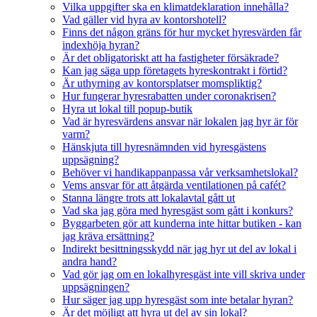
Vilka uppgifter ska en klimatdeklaration innehålla?
Vad gäller vid hyra av kontorshotell?
Finns det någon gräns för hur mycket hyresvärden får
indexhöja hyran?
Är det obligatoriskt att ha fastigheter försäkrade?
Kan jag säga upp företagets hyreskontrakt i förtid?
Är uthyrning av kontorsplatser momspliktig?
Hur fungerar hyresrabatten under coronakrisen?
Hyra ut lokal till popup-butik
Vad är hyresvärdens ansvar när lokalen jag hyr är för
varm?
Hänskjuta till hyresnämnden vid hyresgästens
uppsägning?
Behöver vi handikappanpassa vår verksamhetslokal?
Vems ansvar för att åtgärda ventilationen på cafét?
Stanna längre trots att lokalavtal gått ut
Vad ska jag göra med hyresgäst som gått i konkurs?
Byggarbeten gör att kunderna inte hittar butiken - kan
jag kräva ersättning?
Indirekt besittningsskydd när jag hyr ut del av lokal i
andra hand?
Vad gör jag om en lokalhyresgäst inte vill skriva under
uppsägningen?
Hur säger jag upp hyresgäst som inte betalar hyran?
Är det möjligt att hyra ut del av sin lokal?