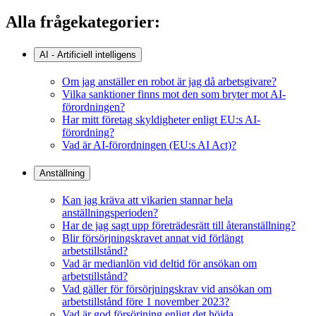
Alla frågekategorier:
AI - Artificiell intelligens
Om jag anställer en robot är jag då arbetsgivare?
Vilka sanktioner finns mot den som bryter mot AI-
förordningen?
Har mitt företag skyldigheter enligt EU:s AI-
förordning?
Vad är AI-förordningen (EU:s AI Act)?
Anställning
Kan jag kräva att vikarien stannar hela
anställningsperioden?
Har de jag sagt upp företrädesrätt till återanställning?
Blir försörjningskravet annat vid förlängt
arbetstillstånd?
Vad är medianlön vid deltid för ansökan om
arbetstillstånd?
Vad gäller för försörjningskrav vid ansökan om
arbetstillstånd före 1 november 2023?
Vad är god försörjning enligt det höjda