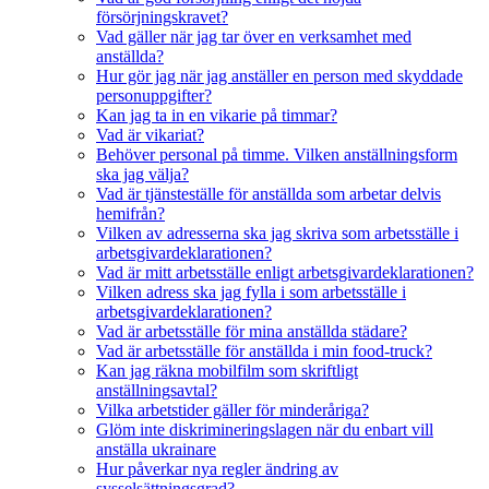
försörjningskravet?
Vad gäller när jag tar över en verksamhet med
anställda?
Hur gör jag när jag anställer en person med skyddade
personuppgifter?
Kan jag ta in en vikarie på timmar?
Vad är vikariat?
Behöver personal på timme. Vilken anställningsform
ska jag välja?
Vad är tjänsteställe för anställda som arbetar delvis
hemifrån?
Vilken av adresserna ska jag skriva som arbetsställe i
arbetsgivardeklarationen?
Vad är mitt arbetsställe enligt arbetsgivardeklarationen?
Vilken adress ska jag fylla i som arbetsställe i
arbetsgivardeklarationen?
Vad är arbetsställe för mina anställda städare?
Vad är arbetsställe för anställda i min food-truck?
Kan jag räkna mobilfilm som skriftligt
anställningsavtal?
Vilka arbetstider gäller för minderåriga?
Glöm inte diskrimineringslagen när du enbart vill
anställa ukrainare
Hur påverkar nya regler ändring av
sysselsättningsgrad?