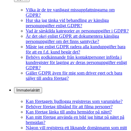
Vilka är de tre vanligast missuppfattningarna om
GDPR?
Hur ska jag tänka vid behandling av känsliga
personuppgifter enligt GDPR?
Vad är särskilda kategorier av personuppgifter i GDPR?
Är det okej enligt GDPR att dokumentera känsliga
personuppgifter om det finns samtycke?
Måste jag enligt GDPR radera alla kunduppgifter bara
för att en f.d. kund begär det?
Behövs godkännande från kontaktpersoner införda i
kundregister för lagring av deras personuppgifter enligt
GDPR?
Gäller GDPR även för mig som driver eget och bara
säljer till andra företag?
Immaterialrätt
Kan företagets ljudlogga registreras som varumärke?
Behöver företag tillstånd för att filma personer?
Kan företag länka till andra hemsidor på nätet?
Kan mitt företag använda en bild jag hittat på nätet på
hemsidan?
Någon vill registrera ett liknande domännamn som mitt