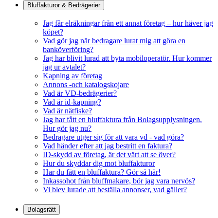
Bluffakturor & Bedrägerier
Jag får elräkningar från ett annat företag – hur häver jag
köpet?
Vad gör jag när bedragare lurat mig att göra en
banköverföring?
Jag har blivit lurad att byta mobiloperatör. Hur kommer
jag ur avtalet?
Kapning av företag
Annons -och katalogskojare
Vad är VD-bedrägerier?
Vad är id-kapning?
Vad är nätfiske?
Jag har fått en bluffaktura från Bolagsupplysningen.
Hur gör jag nu?
Bedragare utger sig för att vara vd - vad göra?
Vad händer efter att jag bestritt en faktura?
ID-skydd av företag, är det värt att se över?
Hur du skyddar dig mot bluffakturor
Har du fått en bluffaktura? Gör så här!
Inkassohot från bluffmakare, bör jag vara nervös?
Vi blev lurade att beställa annonser, vad gäller?
Bolagsrätt