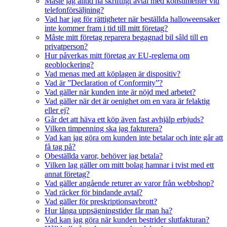
Måste jag alltid ha skriftligt avtal med konsumenter vid
telefonförsäljning?
Vad har jag för rättigheter när beställda halloweensaker
inte kommer fram i tid till mitt företag?
Måste mitt företag reparera begagnad bil såld till en
privatperson?
Hur påverkas mitt företag av EU-reglerna om
geoblockering?
Vad menas med att köplagen är dispositiv?
Vad är ”Declaration of Conformity”?
Vad gäller när kunden inte är nöjd med arbetet?
Vad gäller när det är oenighet om en vara är felaktig
eller ej?
Går det att häva ett köp även fast avhjälp erbjuds?
Vilken timpenning ska jag fakturera?
Vad kan jag göra om kunden inte betalar och inte går att
få tag på?
Obeställda varor, behöver jag betala?
Vilken lag gäller om mitt bolag hamnar i tvist med ett
annat företag?
Vad gäller angående returer av varor från webbshop?
Vad räcker för bindande avtal?
Vad gäller för preskriptionsavbrott?
Hur långa uppsägningstider får man ha?
Vad kan jag göra när kunden bestrider slutfakturan?