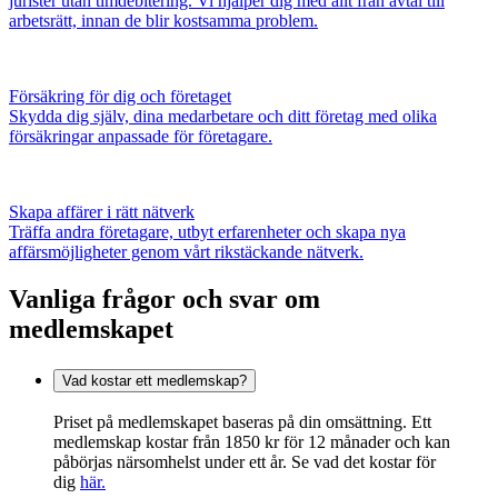
jurister utan timdebitering. Vi hjälper dig med allt från avtal till
arbetsrätt, innan de blir kostsamma problem.
Försäkring för dig och företaget
Skydda dig själv, dina medarbetare och ditt företag med olika
försäkringar anpassade för företagare.
Skapa affärer i rätt nätverk
Träffa andra företagare, utbyt erfarenheter och skapa nya
affärsmöjligheter genom vårt rikstäckande nätverk.
Vanliga frågor och svar om
medlemskapet
Vad kostar ett medlemskap?
Priset på medlemskapet baseras på din omsättning. Ett
medlemskap kostar från 1850 kr för 12 månader och kan
påbörjas närsomhelst under ett år. Se vad det kostar för
dig
här.