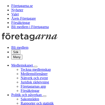
Företagarna.se
Nyheter
Valet
Årets Företagare
Försäkringar
Bli medlem i Företagarna
Bli medlem
Sök
Meny
Medlemskapet
Teckna medlemskap
Medlemsförmåner
Nätverk och event
Juridisk rådgivning
Företagarnas app
Försäkringar
Politik och påverkan
Sakområden
Rapporter och statistik