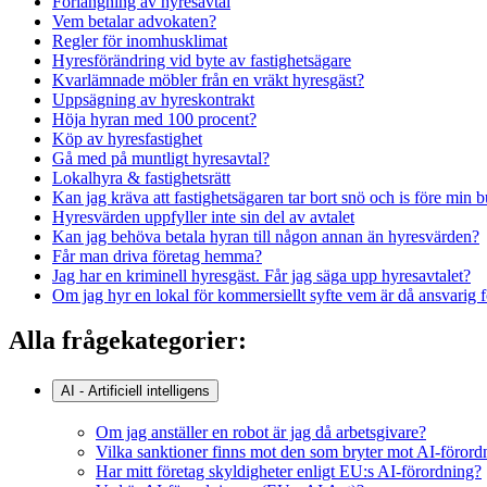
Förlängning av hyresavtal
Vem betalar advokaten?
Regler för inomhusklimat
Hyresförändring vid byte av fastighetsägare
Kvarlämnade möbler från en vräkt hyresgäst?
Uppsägning av hyreskontrakt
Höja hyran med 100 procent?
Köp av hyresfastighet
Gå med på muntligt hyresavtal?
Lokalhyra & fastighetsrätt
Kan jag kräva att fastighetsägaren tar bort snö och is före min 
Hyresvärden uppfyller inte sin del av avtalet
Kan jag behöva betala hyran till någon annan än hyresvärden?
Får man driva företag hemma?
Jag har en kriminell hyresgäst. Får jag säga upp hyresavtalet?
Om jag hyr en lokal för kommersiellt syfte vem är då ansvarig f
Alla frågekategorier:
AI - Artificiell intelligens
Om jag anställer en robot är jag då arbetsgivare?
Vilka sanktioner finns mot den som bryter mot AI-föror
Har mitt företag skyldigheter enligt EU:s AI-förordning?