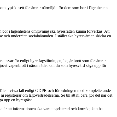
t som typiskt sett försämrar närmiljön för dem som bor i lägenhetens
m bor i lägenhetens omgivning ska hyresrätten kunna förverkas. Att
se och underrätta socialnämnden. I stället ska hyresvärden skicka en
 ansvar för enligt hyreslagstiftningen, begår brott som försämrar
år grovt vapenbrott i närområdet kan du som hyresvärd säga upp för
tillåtet i vissa fall enligt GDPR och förordningen med kompletterande
egistrerar om lagöverträdelserna. Se till att ni bara gör det när det
äga upp en hyresgäst.
ion är att informationen ska vara uppdaterad och korrekt, kan ha