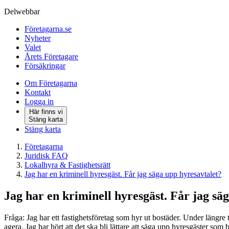
Delwebbar
Företagarna.se
Nyheter
Valet
Årets Företagare
Försäkringar
Om Företagarna
Kontakt
Logga in
Här finns vi
Stäng karta
Stäng karta
Företagarna
Juridisk FAQ
Lokalhyra & Fastighetsrätt
Jag har en kriminell hyresgäst. Får jag säga upp hyresavtalet?
Jag har en kriminell hyresgäst. Får jag sä
Fråga: Jag har ett fastighetsföretag som hyr ut bostäder. Under längre t
agera. Jag har hört att det ska bli lättare att säga upp hyresgäster som