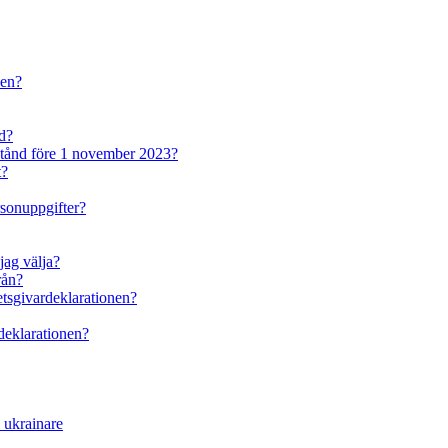
den?
nd?
lstånd före 1 november 2023?
t?
rsonuppgifter?
jag välja?
rån?
betsgivardeklarationen?
rdeklarationen?
a ukrainare