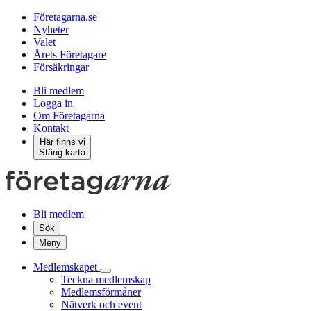
Företagarna.se
Nyheter
Valet
Årets Företagare
Försäkringar
Bli medlem
Logga in
Om Företagarna
Kontakt
Här finns vi
Stäng karta
Bli medlem
Sök
Meny
Medlemskapet
Teckna medlemskap
Medlemsförmåner
Nätverk och event