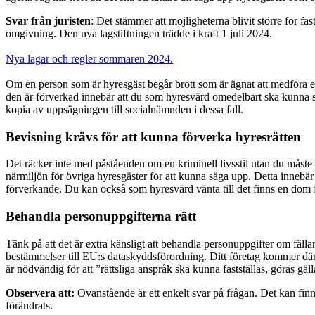
Svar från juristen
: Det stämmer att möjligheterna blivit större för f
omgivning. Den nya lagstiftningen trädde i kraft 1 juli 2024.
Nya lagar och regler sommaren 2024.
Om en person som är hyresgäst begår brott som är ägnat att medföra e
den är förverkad innebär att du som hyresvärd omedelbart ska kunna säg
kopia av uppsägningen till socialnämnden i dessa fall.
Bevisning krävs för att kunna förverka hyresrätten
Det räcker inte med påståenden om en kriminell livsstil utan du måste
närmiljön för övriga hyresgäster för att kunna säga upp. Detta innebär
förverkande. Du kan också som hyresvärd vänta till det finns en dom fö
Behandla personuppgifterna rätt
Tänk på att det är extra känsligt att behandla personuppgifter om fäll
bestämmelser till EU:s dataskyddsförordning. Ditt företag kommer därfö
är nödvändig för att ”rättsliga anspråk ska kunna fastställas, göras gäl
Observera att:
Ovanstående är ett enkelt svar på frågan. Det kan finn
förändrats.