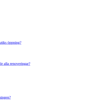
butiks öppning?
ör alla renoveringar?
dningen?