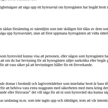
astighetsägare att säga upp ett hyresavtal om hyresgästen har begått brot
n sådan försämring av närmiljön som inte skäligen bör tålas av dem so
a upp hyresavtalet, utan att först uppmana hyresgästen att vidta rättel
 som hyresvärd kunna visa att personen, eller någon som hyresgästen har
 att om du har bevisning för att hyresgästen säljer narkotika eller beg
r att vara säker på att bevisningen håller för ett förverkande.
ande domar i brottmål och lagöverträdelser som innefattar brott är bara 
r att behöva vara extra noggrann med säkerheten med mera kring det ni r
lande eller försvaras” det vill säga för att ni som hyresvärd ska kunna s
as undantag m.m. som inte tagits upp och rättsläget, trots att vår intent