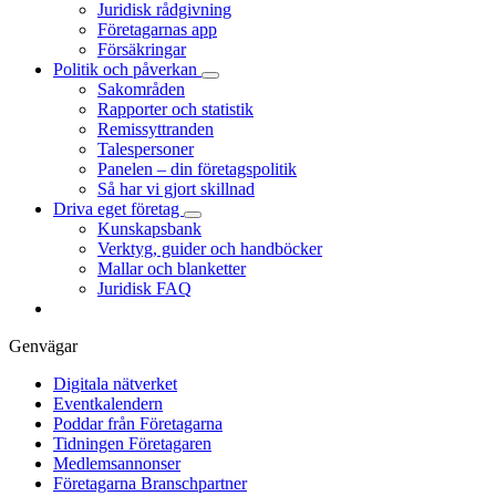
Juridisk rådgivning
Företagarnas app
Försäkringar
Politik och påverkan
Sakområden
Rapporter och statistik
Remissyttranden
Talespersoner
Panelen – din företagspolitik
Så har vi gjort skillnad
Driva eget företag
Kunskapsbank
Verktyg, guider och handböcker
Mallar och blanketter
Juridisk FAQ
Genvägar
Digitala nätverket
Eventkalendern
Poddar från Företagarna
Tidningen Företagaren
Medlemsannonser
Företagarna Branschpartner