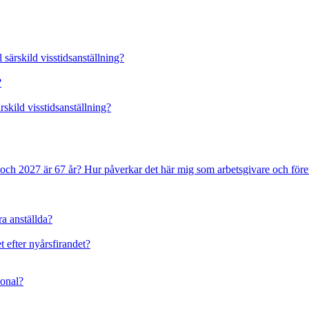
 särskild visstidsanställning?
?
rskild visstidsanställning?
 och 2027 är 67 år? Hur påverkar det här mig som arbetsgivare och före
ra anställda?
t efter nyårsfirandet?
sonal?