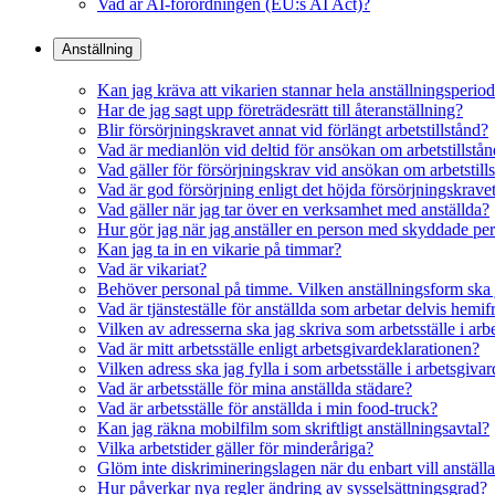
Vad är AI-förordningen (EU:s AI Act)?
Anställning
Kan jag kräva att vikarien stannar hela anställningsperio
Har de jag sagt upp företrädesrätt till återanställning?
Blir försörjningskravet annat vid förlängt arbetstillstånd?
Vad är medianlön vid deltid för ansökan om arbetstillstå
Vad gäller för försörjningskrav vid ansökan om arbetstil
Vad är god försörjning enligt det höjda försörjningskrave
Vad gäller när jag tar över en verksamhet med anställda?
Hur gör jag när jag anställer en person med skyddade pe
Kan jag ta in en vikarie på timmar?
Vad är vikariat?
Behöver personal på timme. Vilken anställningsform ska 
Vad är tjänsteställe för anställda som arbetar delvis hemif
Vilken av adresserna ska jag skriva som arbetsställe i ar
Vad är mitt arbetsställe enligt arbetsgivardeklarationen?
Vilken adress ska jag fylla i som arbetsställe i arbetsgiva
Vad är arbetsställe för mina anställda städare?
Vad är arbetsställe för anställda i min food-truck?
Kan jag räkna mobilfilm som skriftligt anställningsavtal?
Vilka arbetstider gäller för minderåriga?
Glöm inte diskrimineringslagen när du enbart vill anställ
Hur påverkar nya regler ändring av sysselsättningsgrad?