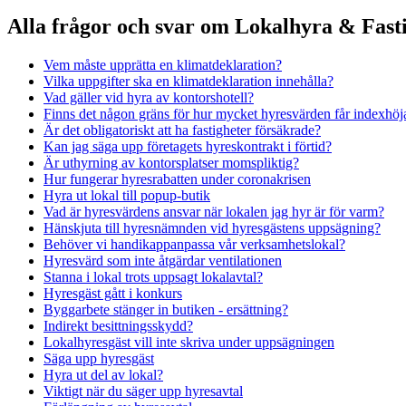
Alla frågor och svar om Lokalhyra & Fasti
Vem måste upprätta en klimatdeklaration?
Vilka uppgifter ska en klimatdeklaration innehålla?
Vad gäller vid hyra av kontorshotell?
Finns det någon gräns för hur mycket hyresvärden får indexhöj
Är det obligatoriskt att ha fastigheter försäkrade?
Kan jag säga upp företagets hyreskontrakt i förtid?
Är uthyrning av kontorsplatser momspliktig?
Hur fungerar hyresrabatten under coronakrisen
Hyra ut lokal till popup-butik
Vad är hyresvärdens ansvar när lokalen jag hyr är för varm?
Hänskjuta till hyresnämnden vid hyresgästens uppsägning?
Behöver vi handikappanpassa vår verksamhetslokal?
Hyresvärd som inte åtgärdar ventilationen
Stanna i lokal trots uppsagt lokalavtal?
Hyresgäst gått i konkurs
Byggarbete stänger in butiken - ersättning?
Indirekt besittningsskydd?
Lokalhyresgäst vill inte skriva under uppsägningen
Säga upp hyresgäst
Hyra ut del av lokal?
Viktigt när du säger upp hyresavtal