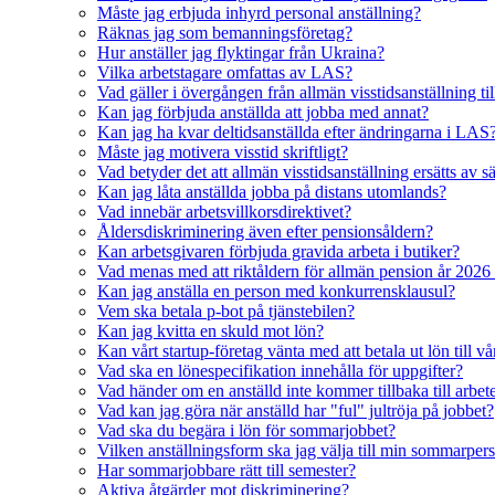
Måste jag erbjuda inhyrd personal anställning?
Räknas jag som bemanningsföretag?
Hur anställer jag flyktingar från Ukraina?
Vilka arbetstagare omfattas av LAS?
Vad gäller i övergången från allmän visstidsanställning till
Kan jag förbjuda anställda att jobba med annat?
Kan jag ha kvar deltidsanställda efter ändringarna i LAS
Måste jag motivera visstid skriftligt?
Vad betyder det att allmän visstidsanställning ersätts av sä
Kan jag låta anställda jobba på distans utomlands?
Vad innebär arbetsvillkorsdirektivet?
Åldersdiskriminering även efter pensionsåldern?
Kan arbetsgivaren förbjuda gravida arbeta i butiker?
Vad menas med att riktåldern för allmän pension år 2026
Kan jag anställa en person med konkurrensklausul?
Vem ska betala p-bot på tjänstebilen?
Kan jag kvitta en skuld mot lön?
Kan vårt startup-företag vänta med att betala ut lön till vå
Vad ska en lönespecifikation innehålla för uppgifter?
Vad händer om en anställd inte kommer tillbaka till arbete
Vad kan jag göra när anställd har "ful" jultröja på jobbet?
Vad ska du begära i lön för sommarjobbet?
Vilken anställningsform ska jag välja till min sommarper
Har sommarjobbare rätt till semester?
Aktiva åtgärder mot diskriminering?