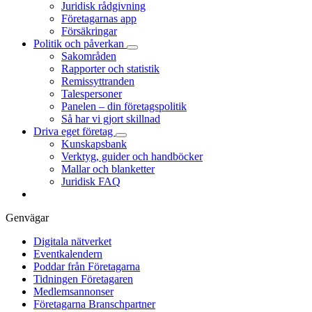
Juridisk rådgivning
Företagarnas app
Försäkringar
Politik och påverkan
Sakområden
Rapporter och statistik
Remissyttranden
Talespersoner
Panelen – din företagspolitik
Så har vi gjort skillnad
Driva eget företag
Kunskapsbank
Verktyg, guider och handböcker
Mallar och blanketter
Juridisk FAQ
Genvägar
Digitala nätverket
Eventkalendern
Poddar från Företagarna
Tidningen Företagaren
Medlemsannonser
Företagarna Branschpartner