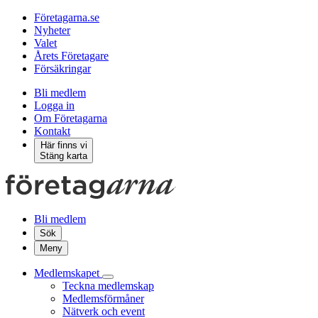
Företagarna.se
Nyheter
Valet
Årets Företagare
Försäkringar
Bli medlem
Logga in
Om Företagarna
Kontakt
Här finns vi
Stäng karta
Bli medlem
Sök
Meny
Medlemskapet
Teckna medlemskap
Medlemsförmåner
Nätverk och event