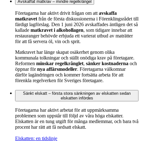
Avskaffat matkrav – mindre regelkrångel
Företagarna har aktivt drivit frågan om att
avskaffa
matkravet
från de första diskussionerna i Förenklingsrådet till
färdigt lagförslag. Den 1 juni 2026 avskaffades äntligen det så
kallade
matkravet i alkohollagen
, som tidigare innebar att
restauranger behövde erbjuda ett varierat utbud av maträtter
för att få servera öl, vin och sprit.
Matkravet har länge skapat osäkerhet genom olika
kommunala tolkningar och ställt onödiga krav på företagare.
Reformen
minskar regelkrånglet
,
sänker kostnaderna
och
öppnar för
nya affärsmodeller
. Företagarna välkomnar
därför lagändringen och kommer fortsätta arbeta för att
förenkla regelverken för Sveriges företagare.
Sänkt elskatt – första stora sänkningen av elskatten sedan
elskatten infördes
Företagarna har aktivt arbetat för att uppmärksamma
problemen som uppstår till följd av våra höga elskatter.
Elskatten är en tung utgift för många medlemmar, och bara två
procent har rätt att få nedsatt elskatt.
Elskatten: en tidslinje