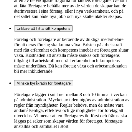
är en av de viktigaste frågorna för landets företagare. Genom
att låta företagare behålla mer av de värden de skapar kan de
återinvestera i sina företag, eller i nya verksamheter, och på
det sättet kan både nya jobb och nya skatteintäkter skapas.
Enklare att hitta rätt kompetens
Företag och företagare är beroende av duktiga medarbetare
för att deras företag ska kunna växa. Bristen på arbetskraft
med rätt erfarenhet och kompetens innebär att företagen slutar
växa. Kostnaden att anställa måste sänkas och företagens
tillgång till arbetskraft med rätt erfarenhet och kompetens
måste underlättas. Då kan företag växa och arbetsmarknaden
bli mer inkluderande.
Minska byråkratin för företagare
Företagare lägger i snitt ner mellan 8 och 10 timmar i veckan
på administration. Mycket av tiden utgörs av administration av
regler från myndigheter. Regler behövs, men de måste vara
ändamålsenliga, effektiva och ge möjligheter för företag att
utvecklas. Vi menar att en företagares tid först och främst ska
läggas på saker som skapar värden för företaget, företagets
anställda och samhället i stort.