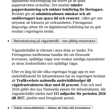
uppdaterad bokföringslag där kravet på att spara
papperskvitton avskaffas. Det innebär
mindre
pappershantering och enklare bokföring för företagare.
Beslutet gör att
administrationen minskar och att
småföretagare kan spara tid och resurser
, vilket ger mer
utrymme att fokusera på verksamheten. Företagarnas
långvariga arbete för en digitaliserad bokföring har nu gett
resultat i regeringens beslut.
Rekordsatsning på vägunderhåll – mer pålitlig infrastruktur
Vägunderhållet är eftersatt i stora delar av landet. För
Företagarnas medlemmar handlar det om försenade
leveranser, opålitliga vägar som orsakar onödiga reparationer
av deras fordonsflottor och opålitliga vägar.
Efter en lång tid där olika regeringar byggt upp en stor
underhållsskuld för infrastrukturen har nu regeringen beslutat
att
Trafikverkets nationella underhållsbudget till
väginfrastrukturen ökar med 48 procent
. Från och med
2026 gäller den nya Nationella planen för infrastrukturen, där
vägunderhållet stärkts med
115 miljarder för perioden 2026
till 2037
, jämfört med föregående period.
Stärkt yrkesutbildning – lättare att hitta rätt kompetens