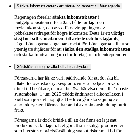
Sänkta inkomstskatter - ett bättre incitament till företagande
Regeringen föreslår
sänkta inkomstskatter
i
budgetpropositionen för 2025, både för låg- och
medelinkomster, och avskaffar avtrappningen av
jobbskatteavdraget för högre inkomster. Detta är ett
viktigt
steg för bättre incitament till arbete och företagande
,
något Företagarna länge har arbetat för. Företagarna vill nu se
ytterligare åtgärder för att
sänka den statliga inkomstskatten
och stärka förutsättningarna för företagare och entreprenörer.
Gårdsförsäljning av alkoholhaltiga drycker
Företagarna har länge varit pådrivande för att det ska bli
tillåtet för svenska dryckesproducenter att sälja sina varor
direkt till besökare, utan att behöva hänvisa dem till närmaste
systembolag. 1 juni 2025 trädde ändringar i alkohollagen i
kraft som gör det möjligt att bedriva gårdsförsäljning av
alkoholdrycker. Därmed har åratal av opinionsbildning burit
frukt.
Företagarna är dock kritiska till att det finns ett lågt satt
produktionstak i lagen. Det gör att småskaliga producenter
som investerar i gårdsförsäljning snabbt riskerar att bli för