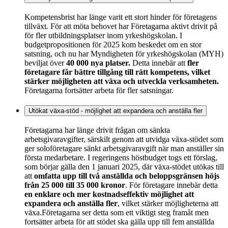
Kompetensbrist har länge varit ett stort hinder för företagens
tillväxt. För att möta behovet har Företagarna aktivt drivit på
för fler utbildningsplatser inom yrkeshögskolan. I
budgetpropositionen för 2025 kom beskedet om en stor
satsning, och nu har Myndigheten för yrkeshögskolan (MYH)
beviljat över
40 000 nya platser.
Detta innebär att
fler
företagare får bättre tillgång till rätt kompetens, vilket
stärker möjligheten att växa och utveckla verksamheten.
Företagarna fortsätter arbeta för fler satsningar.
Utökat växa-stöd - möjlighet att expandera och anställa fler
Företagarna har länge drivit frågan om sänkta
arbetsgivaravgifter, särskilt genom att utvidga växa-stödet som
ger soloföretagare sänkt arbetsgivaravgift när man anställer sin
första medarbetare. I regeringens höstbudget togs ett förslag,
som börjar gälla den 1 januari 2025, där växa-stödet utökas till
att
omfatta upp till två anställda och beloppsgränsen höjs
från 25 000 till 35 000 kronor
. För företagare innebär detta
en enklare och mer kostnadseffektiv möjlighet att
expandera och anställa fler
, vilket stärker möjligheterna att
växa.Företagarna ser detta som ett viktigt steg framåt men
fortsätter arbeta för att stödet ska gälla upp till fem anställda