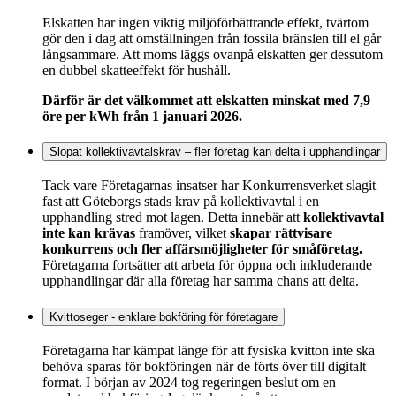
Elskatten har ingen viktig miljöförbättrande effekt, tvärtom
gör den i dag att omställningen från fossila bränslen till el går
långsammare. Att moms läggs ovanpå elskatten ger dessutom
en dubbel skatteeffekt för hushåll.
Därför är det välkommet att elskatten minskat med 7,9
öre per kWh från 1 januari 2026.
Slopat kollektivavtalskrav – fler företag kan delta i upphandlingar
Tack vare Företagarnas insatser har Konkurrensverket slagit
fast att Göteborgs stads krav på kollektivavtal i en
upphandling stred mot lagen. Detta innebär att
kollektivavtal
inte kan krävas
framöver, vilket
skapar rättvisare
konkurrens och fler affärsmöjligheter för småföretag.
Företagarna fortsätter att arbeta för öppna och inkluderande
upphandlingar där alla företag har samma chans att delta.
Kvittoseger - enklare bokföring för företagare
Företagarna har kämpat länge för att fysiska kvitton inte ska
behöva sparas för bokföringen när de förts över till digitalt
format. I början av 2024 tog regeringen beslut om en