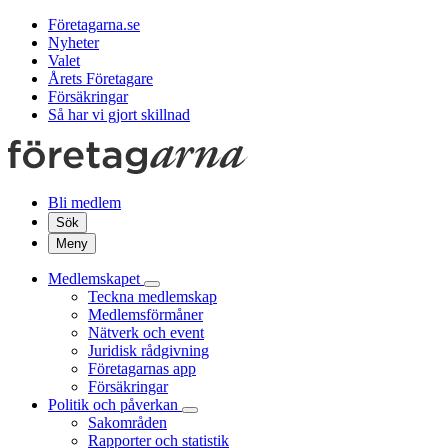
Företagarna.se
Nyheter
Valet
Årets Företagare
Försäkringar
Så har vi gjort skillnad
Bli medlem
Sök
Meny
Medlemskapet
Teckna medlemskap
Medlemsförmåner
Nätverk och event
Juridisk rådgivning
Företagarnas app
Försäkringar
Politik och påverkan
Sakområden
Rapporter och statistik