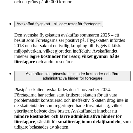
och en gräns på 40 000 kronor.
Avskaffad flygskatt - billigare resor för företagare
Den svenska flygskatten avskaffas sommaren 2025 – ett
beslut som Företagarna ser positivt på. Flygskatten infördes
2018 och har saknat en tydlig koppling till flygets faktiska
miljöpåverkan, vilket gjort den ineffektiv. Avskaffandet
innebär
lägre kostnader för resor, vilket gynnar både
företagare
och andra resenärer.
Avskaffad plastpåseskatt - mindre kostnader och färre
administrativa hinder för företagare
Plastpåseskatten avskaffades den 1 november 2024.
Företagarna har sedan start kritiserat skatten för att vara
problematiskt konstruerad och ineffektiv. Skatten drog inte in
de skatteintäkter som regeringen hade förväntat sig, vilket
ytterligare belyste dess brister. Avskaffandet innebär nu
mindre kostnader och färre administrativa hinder för
företagare
, särskilt för
småföretag inom detaljhandeln
, som
tidigare belastades av skatten.