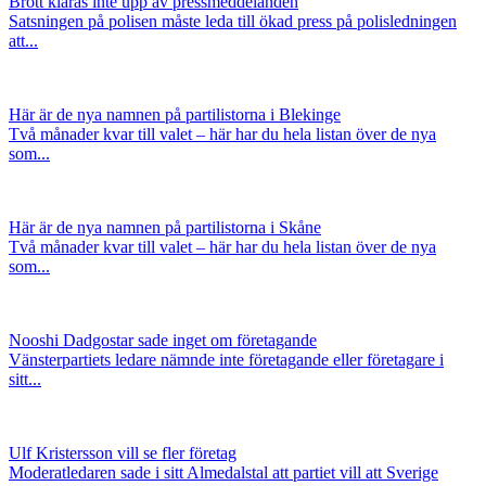
Brott klaras inte upp av pressmeddelanden
Satsningen på polisen måste leda till ökad press på polisledningen
att...
Här är de nya namnen på partilistorna i Blekinge
Två månader kvar till valet – här har du hela listan över de nya
som...
Här är de nya namnen på partilistorna i Skåne
Två månader kvar till valet – här har du hela listan över de nya
som...
Nooshi Dadgostar sade inget om företagande
Vänsterpartiets ledare nämnde inte företagande eller företagare i
sitt...
Ulf Kristersson vill se fler företag
Moderatledaren sade i sitt Almedalstal att partiet vill att Sverige