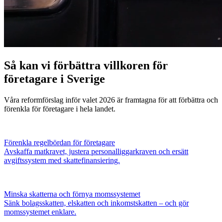
Så kan vi förbättra villkoren för
företagare i Sverige
Våra reformförslag inför valet 2026 är framtagna för att förbättra och
förenkla för företagare i hela landet.
Förenkla regelbördan för företagare
Avskaffa matkravet, justera personalliggarkraven och ersätt
avgiftssystem med skattefinansiering.
Minska skatterna och förnya momssystemet
Sänk bolagsskatten, elskatten och inkomstskatten – och gör
momssystemet enklare.