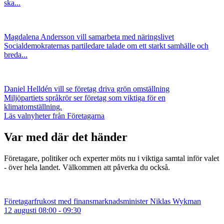
ska...
Magdalena Andersson vill samarbeta med näringslivet
Socialdemokraternas partiledare talade om ett starkt samhälle och
breda...
Daniel Helldén vill se företag driva grön omställning
Miljöpartiets språkrör ser företag som viktiga för en
klimatomställning.
Läs valnyheter från Företagarna
Var med där det händer
Företagare, politiker och experter möts nu i viktiga samtal inför valet
- över hela landet. Välkommen att påverka du också.
Företagarfrukost med finansmarknadsminister Niklas Wykman
12 augusti 08:00 - 09:30