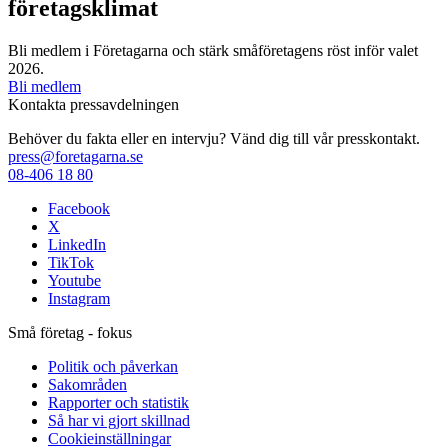
företagsklimat
Bli medlem i Företagarna och stärk småföretagens röst inför valet
2026.
Bli medlem
Kontakta pressavdelningen
Behöver du fakta eller en intervju? Vänd dig till vår presskontakt.
press@foretagarna.se
08-406 18 80
Facebook
X
LinkedIn
TikTok
Youtube
Instagram
Små företag - fokus
Politik och påverkan
Sakområden
Rapporter och statistik
Så har vi gjort skillnad
Cookieinställningar