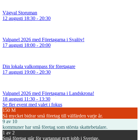
Vägval Storuman
12 augusti 18:30 - 20:30
Valpanel 2026 med Företagarna i Svalöv!
17 augusti 18:00 - 20:00
Din lokala valkompass för företagare
17 augusti 19:00 - 20:30
Valpanel 2026 med Företagarna i Landskrona!
18 augusti 11:30 - 13:30
Se fler event med valet i fokus
150
M
Så mycket bidrar små företag till välfärden varje år.
9
av 10
kommuner har små företag som största skattebetalare.
1
av 2
Små företag står för vartannat nytt jobb i Sverige.