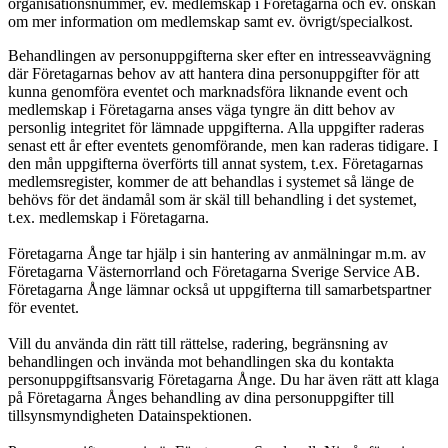
organisationsnummer, ev. medlemskap i Företagarna och ev. önskan
om mer information om medlemskap samt ev. övrigt/specialkost.
Behandlingen av personuppgifterna sker efter en intresseavvägning
där Företagarnas behov av att hantera dina personuppgifter för att
kunna genomföra eventet och marknadsföra liknande event och
medlemskap i Företagarna anses väga tyngre än ditt behov av
personlig integritet för lämnade uppgifterna. Alla uppgifter raderas
senast ett år efter eventets genomförande, men kan raderas tidigare. I
den mån uppgifterna överförts till annat system, t.ex. Företagarnas
medlemsregister, kommer de att behandlas i systemet så länge de
behövs för det ändamål som är skäl till behandling i det systemet,
t.ex. medlemskap i Företagarna.
Företagarna Ånge tar hjälp i sin hantering av anmälningar m.m. av
Företagarna Västernorrland och Företagarna Sverige Service AB.
Företagarna Ånge lämnar också ut uppgifterna till samarbetspartner
för eventet.
Vill du använda din rätt till rättelse, radering, begränsning av
behandlingen och invända mot behandlingen ska du kontakta
personuppgiftsansvarig Företagarna Ånge. Du har även rätt att klaga
på Företagarna Ånges behandling av dina personuppgifter till
tillsynsmyndigheten Datainspektionen.