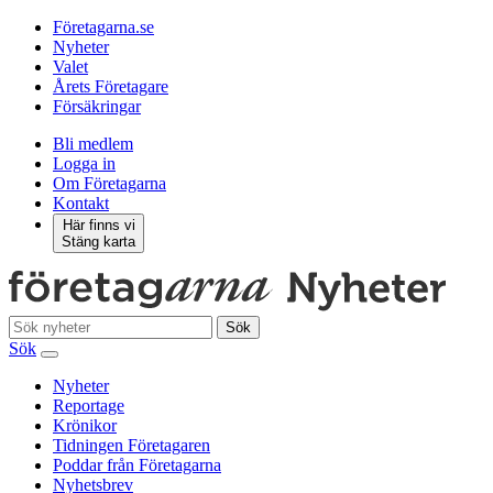
Företagarna.se
Nyheter
Valet
Årets Företagare
Försäkringar
Bli medlem
Logga in
Om Företagarna
Kontakt
Här finns vi
Stäng karta
Sök
Sök
Nyheter
Reportage
Krönikor
Tidningen Företagaren
Poddar från Företagarna
Nyhetsbrev