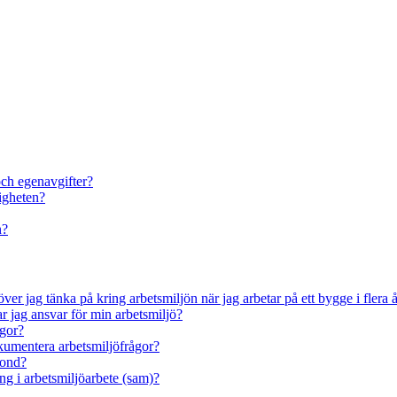
och egenavgifter?
igheten?
n?
ver jag tänka på kring arbetsmiljön när jag arbetar på ett bygge i flera 
r jag ansvar för min arbetsmiljö?
ågor?
okumentera arbetsmiljöfrågor?
rond?
ng i arbetsmiljöarbete (sam)?