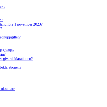
den?
nd?
lstånd före 1 november 2023?
t?
rsonuppgifter?
jag välja?
rån?
betsgivardeklarationen?
rdeklarationen?
a ukrainare