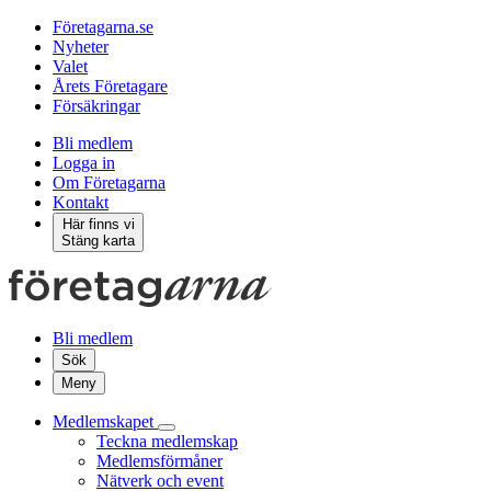
Företagarna.se
Nyheter
Valet
Årets Företagare
Försäkringar
Bli medlem
Logga in
Om Företagarna
Kontakt
Här finns vi
Stäng karta
Bli medlem
Sök
Meny
Medlemskapet
Teckna medlemskap
Medlemsförmåner
Nätverk och event