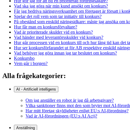
Hur gör jag för att bli en prioriterad fordringsägare?
Vad ska jag göra när min kund ansökt om konkurs?
Får jag bedriva näringsverksamhet om företaget är försatt i kon
Spelar det roll vem som tar initiativ till konkurs?
På obestånd som enskild näringsidkare: måste jag ansöka om k
Hur får man en konkursförvaltare?
Vad är prioriterade skulder vid en konkurs?
Vad händer med leverantörsskulder vid konkurs?
Hur går processen vid en konkurs till och hur lång tid kan det t
Hur ser konkursförfarandet ut för AB respektive enskild näring
Vad behöver jag göra innan jag tar beslutet om konkurs?
Konkursbo
Vem går i borgen?
Alla frågekategorier:
AI - Artificiell intelligens
Om jag anställer en robot är jag då arbetsgivare?
Vilka sanktioner finns mot den som bryter mot AI-föror
Har mitt företag skyldigheter enligt EU:s AI-förordning?
Vad är AI-förordningen (EU:s AI Act)?
Anställning