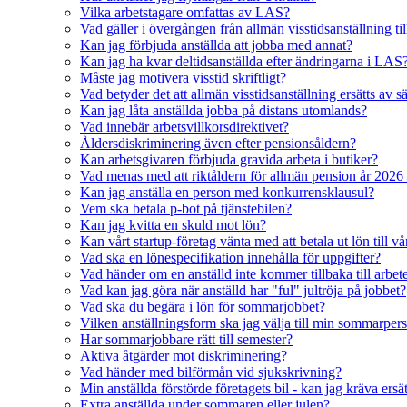
Vilka arbetstagare omfattas av LAS?
Vad gäller i övergången från allmän visstidsanställning till
Kan jag förbjuda anställda att jobba med annat?
Kan jag ha kvar deltidsanställda efter ändringarna i LAS
Måste jag motivera visstid skriftligt?
Vad betyder det att allmän visstidsanställning ersätts av sä
Kan jag låta anställda jobba på distans utomlands?
Vad innebär arbetsvillkorsdirektivet?
Åldersdiskriminering även efter pensionsåldern?
Kan arbetsgivaren förbjuda gravida arbeta i butiker?
Vad menas med att riktåldern för allmän pension år 2026
Kan jag anställa en person med konkurrensklausul?
Vem ska betala p-bot på tjänstebilen?
Kan jag kvitta en skuld mot lön?
Kan vårt startup-företag vänta med att betala ut lön till vå
Vad ska en lönespecifikation innehålla för uppgifter?
Vad händer om en anställd inte kommer tillbaka till arbete
Vad kan jag göra när anställd har "ful" jultröja på jobbet?
Vad ska du begära i lön för sommarjobbet?
Vilken anställningsform ska jag välja till min sommarper
Har sommarjobbare rätt till semester?
Aktiva åtgärder mot diskriminering?
Vad händer med bilförmån vid sjukskrivning?
Min anställda förstörde företagets bil - kan jag kräva ersä
Extra anställda under sommaren eller julen?