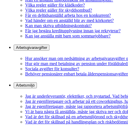
Vilka regler gäller för klädkoder?
Vilka regler gäller för skyddsombud?
Får en deltidsanställd arbeta hos en konkurrent?
Vad händer om en anställd blir av med körkortet?
Kan man skriva utbildningskontrakt?
Får jag begära kreditupplysning innan jag rekryterar?
Kan jag anställa mitt barn som sommarjobbare?
Arbetsgivaravgifter
Hur ansöker man om nedsättning av arbetsgivaravgifter 
Hur gör man med betalning av pension under föräldraled
Sociala avgifter för konsulter?
Behöver pensionärer enbart betala ålderspensionsavgifte
Arbetsmiljö
Jag är underleverantör, elektriker, och nystartad. Vad behö
Jag är egenföretagare och arbetar på ett coworkinghus, ha
Jag är egenföretagare, måste jag rapportera arbetsmiljöfr
Vi är bara några få anställda, måste jag skriva ner och d
Vad är det för skillnad på en arbetsmiljörond och skydds
Vad är det för skillnad på handlingsplan och riskbedömni