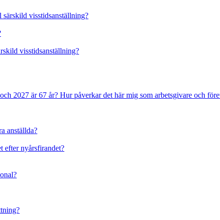
 särskild visstidsanställning?
?
rskild visstidsanställning?
 och 2027 är 67 år? Hur påverkar det här mig som arbetsgivare och före
ra anställda?
t efter nyårsfirandet?
sonal?
ttning?