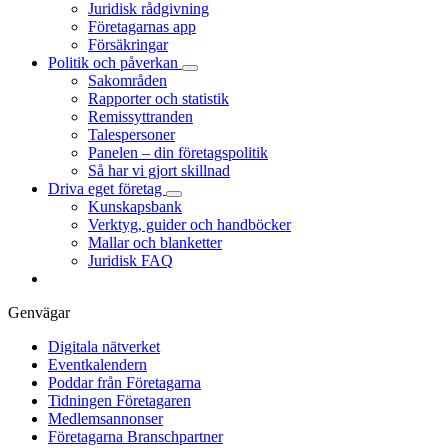
Juridisk rådgivning
Företagarnas app
Försäkringar
Politik och påverkan
Sakområden
Rapporter och statistik
Remissyttranden
Talespersoner
Panelen – din företagspolitik
Så har vi gjort skillnad
Driva eget företag
Kunskapsbank
Verktyg, guider och handböcker
Mallar och blanketter
Juridisk FAQ
Genvägar
Digitala nätverket
Eventkalendern
Poddar från Företagarna
Tidningen Företagaren
Medlemsannonser
Företagarna Branschpartner