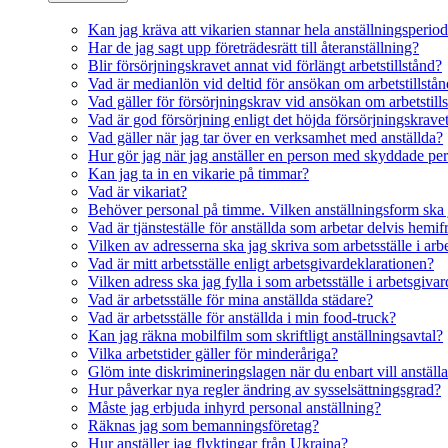
Kan jag kräva att vikarien stannar hela anställningsperio
Har de jag sagt upp företrädesrätt till återanställning?
Blir försörjningskravet annat vid förlängt arbetstillstånd?
Vad är medianlön vid deltid för ansökan om arbetstillstå
Vad gäller för försörjningskrav vid ansökan om arbetstil
Vad är god försörjning enligt det höjda försörjningskrave
Vad gäller när jag tar över en verksamhet med anställda?
Hur gör jag när jag anställer en person med skyddade pe
Kan jag ta in en vikarie på timmar?
Vad är vikariat?
Behöver personal på timme. Vilken anställningsform ska 
Vad är tjänsteställe för anställda som arbetar delvis hemif
Vilken av adresserna ska jag skriva som arbetsställe i ar
Vad är mitt arbetsställe enligt arbetsgivardeklarationen?
Vilken adress ska jag fylla i som arbetsställe i arbetsgiva
Vad är arbetsställe för mina anställda städare?
Vad är arbetsställe för anställda i min food-truck?
Kan jag räkna mobilfilm som skriftligt anställningsavtal?
Vilka arbetstider gäller för minderåriga?
Glöm inte diskrimineringslagen när du enbart vill anställ
Hur påverkar nya regler ändring av sysselsättningsgrad?
Måste jag erbjuda inhyrd personal anställning?
Räknas jag som bemanningsföretag?
Hur anställer jag flyktingar från Ukraina?