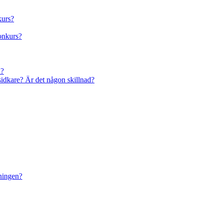
kurs?
onkurs?
a?
sidkare? Är det någon skillnad?
dningen?