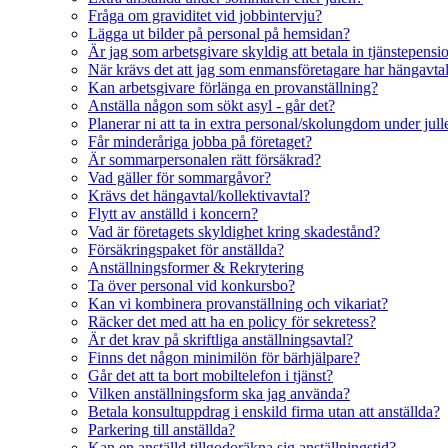
Fråga om graviditet vid jobbintervju?
Lägga ut bilder på personal på hemsidan?
Är jag som arbetsgivare skyldig att betala in tjänstepensi
När krävs det att jag som enmansföretagare har hängavta
Kan arbetsgivare förlänga en provanställning?
Anställa någon som sökt asyl - går det?
Planerar ni att ta in extra personal/skolungdom under jul
Får minderåriga jobba på företaget?
Är sommarpersonalen rätt försäkrad?
Vad gäller för sommargåvor?
Krävs det hängavtal/kollektivavtal?
Flytt av anställd i koncern?
Vad är företagets skyldighet kring skadestånd?
Försäkringspaket för anställda?
Anställningsformer & Rekrytering
Ta över personal vid konkursbo?
Kan vi kombinera provanställning och vikariat?
Räcker det med att ha en policy för sekretess?
Är det krav på skriftliga anställningsavtal?
Finns det någon minimilön för bärhjälpare?
Går det att ta bort mobiltelefon i tjänst?
Vilken anställningsform ska jag använda?
Betala konsultuppdrag i enskild firma utan att anställda?
Parkering till anställda?
Kan en anställd tillgodoräkna sig anställningstid?