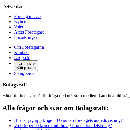
Delwebbar
Företagarna.se
Nyheter
Valet
Årets Företagare
Försäkringar
Om Företagarna
Kontakt
Logga in
Här finns vi
Stäng karta
Stäng karta
Bolagsrätt
Hittar du inte svar på din fråga nedan? Som medlem kan du alltid fråga
Alla frågor och svar om Bolagsrätt:
Hur tar jag upp kriget i Ukraina i företagets årsredovisning?
Vad skiljer ett kommanditbolag från ett handelsbolag?