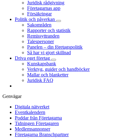
Juridisk rådgivning
Företagarnas app
Försäkringar
Politik och påverkan
Sakområden
Rapporter och statistik
Remissyttranden
Talespersoner
Panelen – din företagspolitik
Så har vi gjort skillnad
Driva eget företag
Kunskapsbank
Verktyg, guider och handböcker
Mallar och blanketter
Juridisk FAQ
Genvägar
Digitala nätverket
Eventkalendern
Poddar från Företagarna
Tidningen Företagaren
Medlemsannonser
Företagarna Branschpartner