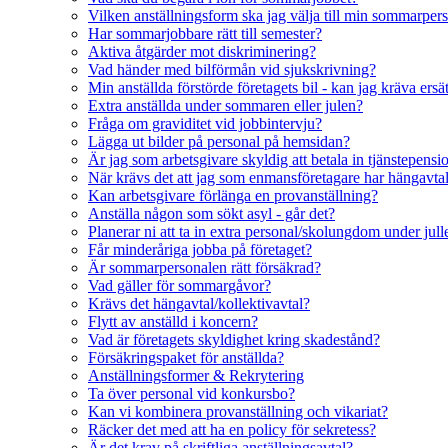
Vilken anställningsform ska jag välja till min sommarper
Har sommarjobbare rätt till semester?
Aktiva åtgärder mot diskriminering?
Vad händer med bilförmån vid sjukskrivning?
Min anställda förstörde företagets bil - kan jag kräva ersä
Extra anställda under sommaren eller julen?
Fråga om graviditet vid jobbintervju?
Lägga ut bilder på personal på hemsidan?
Är jag som arbetsgivare skyldig att betala in tjänstepensi
När krävs det att jag som enmansföretagare har hängavta
Kan arbetsgivare förlänga en provanställning?
Anställa någon som sökt asyl - går det?
Planerar ni att ta in extra personal/skolungdom under jul
Får minderåriga jobba på företaget?
Är sommarpersonalen rätt försäkrad?
Vad gäller för sommargåvor?
Krävs det hängavtal/kollektivavtal?
Flytt av anställd i koncern?
Vad är företagets skyldighet kring skadestånd?
Försäkringspaket för anställda?
Anställningsformer & Rekrytering
Ta över personal vid konkursbo?
Kan vi kombinera provanställning och vikariat?
Räcker det med att ha en policy för sekretess?
Är det krav på skriftliga anställningsavtal?