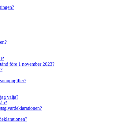
dningen?
den?
nd?
lstånd före 1 november 2023?
t?
rsonuppgifter?
jag välja?
rån?
betsgivardeklarationen?
rdeklarationen?