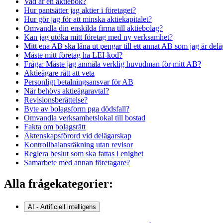
Vad är en aktiebok?
Hur pantsätter jag aktier i företaget?
Hur gör jag för att minska aktiekapitalet?
Omvandla din enskilda firma till aktiebolag?
Kan jag utöka mitt företag med ny verksamhet?
Mitt ena AB ska låna ut pengar till ett annat AB som jag är delä
Måste mitt företag ha LEI-kod?
Fråga: Måste jag anmäla verklig huvudman för mitt AB?
Aktieägare rätt att veta
Personligt betalningsansvar för AB
När behövs aktieägaravtal?
Revisionsberättelse?
Byte av bolagsform pga dödsfall?
Omvandla verksamhetslokal till bostad
Fakta om bolagsrätt
Äktenskapsförord vid delägarskap
Kontrollbalansräkning utan revisor
Reglera beslut som ska fattas i enighet
Samarbete med annan företagare?
Alla frågekategorier:
AI - Artificiell intelligens