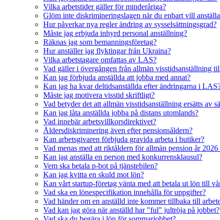
Vilka arbetstider gäller för minderåriga?
Glöm inte diskrimineringslagen när du enbart vill anställ
Hur påverkar nya regler ändring av sysselsättningsgrad?
Måste jag erbjuda inhyrd personal anställning?
Räknas jag som bemanningsföretag?
Hur anställer jag flyktingar från Ukraina?
Vilka arbetstagare omfattas av LAS?
Vad gäller i övergången från allmän visstidsanställning till
Kan jag förbjuda anställda att jobba med annat?
Kan jag ha kvar deltidsanställda efter ändringarna i LAS
Måste jag motivera visstid skriftligt?
Vad betyder det att allmän visstidsanställning ersätts av sä
Kan jag låta anställda jobba på distans utomlands?
Vad innebär arbetsvillkorsdirektivet?
Åldersdiskriminering även efter pensionsåldern?
Kan arbetsgivaren förbjuda gravida arbeta i butiker?
Vad menas med att riktåldern för allmän pension år 2026
Kan jag anställa en person med konkurrensklausul?
Vem ska betala p-bot på tjänstebilen?
Kan jag kvitta en skuld mot lön?
Kan vårt startup-företag vänta med att betala ut lön till vå
Vad ska en lönespecifikation innehålla för uppgifter?
Vad händer om en anställd inte kommer tillbaka till arbete
Vad kan jag göra när anställd har "ful" jultröja på jobbet?
Vad ska du begära i lön för sommarjobbet?