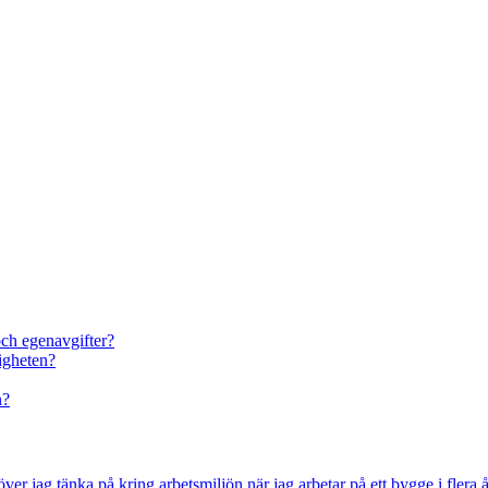
och egenavgifter?
igheten?
n?
ver jag tänka på kring arbetsmiljön när jag arbetar på ett bygge i flera 