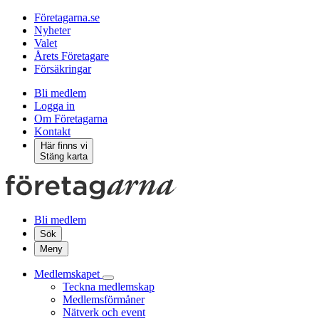
Företagarna.se
Nyheter
Valet
Årets Företagare
Försäkringar
Bli medlem
Logga in
Om Företagarna
Kontakt
Här finns vi
Stäng karta
Bli medlem
Sök
Meny
Medlemskapet
Teckna medlemskap
Medlemsförmåner
Nätverk och event