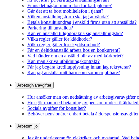
Finns det någon minimilön för bärhjälpare?
Går det att ta bort mobiltelefon i tjänst?
Vilken anställningsform ska jag använda?
Betala konsultuppdrag i enskild firma utan att anställda?
Parkering till anställda?
Kan en anställd tillgodoräkna sig anställningstid?
Vilka regler gäller för klädkoder?
Vilka regler gäller för skyddsombud?
Får en deltidsanställd arbeta hos en konkurrent?
Vad händer om en anställd blir av med körkortet?
Kan man skriva utbildningskontrakt?
Får jag begära kreditupplysning innan jag rekryterar?
Kan jag anställa mitt barn som sommarjobbare?
Arbetsgivaravgifter
Hur ansöker man om nedsättning av arbetsgivaravgifter 
Hur gör man med betalning av pension under föräldraled
Sociala avgifter för konsulter?
Behöver pensionärer enbart betala ålderspensionsavgifte
Arbetsmiljö
Jag är underleverantör, elektriker, och nystartad. Vad behö