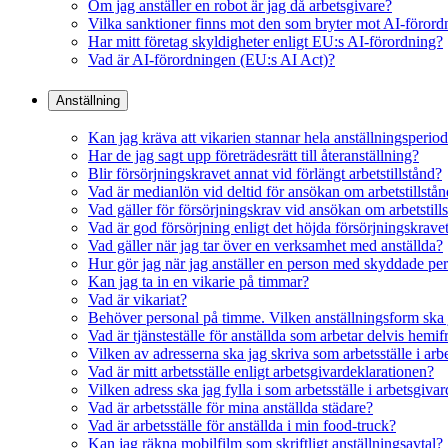
Om jag anställer en robot är jag då arbetsgivare?
Vilka sanktioner finns mot den som bryter mot AI-föror
Har mitt företag skyldigheter enligt EU:s AI-förordning?
Vad är AI-förordningen (EU:s AI Act)?
Anställning
Kan jag kräva att vikarien stannar hela anställningsperio
Har de jag sagt upp företrädesrätt till återanställning?
Blir försörjningskravet annat vid förlängt arbetstillstånd?
Vad är medianlön vid deltid för ansökan om arbetstillstå
Vad gäller för försörjningskrav vid ansökan om arbetstil
Vad är god försörjning enligt det höjda försörjningskrave
Vad gäller när jag tar över en verksamhet med anställda?
Hur gör jag när jag anställer en person med skyddade pe
Kan jag ta in en vikarie på timmar?
Vad är vikariat?
Behöver personal på timme. Vilken anställningsform ska 
Vad är tjänsteställe för anställda som arbetar delvis hemif
Vilken av adresserna ska jag skriva som arbetsställe i ar
Vad är mitt arbetsställe enligt arbetsgivardeklarationen?
Vilken adress ska jag fylla i som arbetsställe i arbetsgiva
Vad är arbetsställe för mina anställda städare?
Vad är arbetsställe för anställda i min food-truck?
Kan jag räkna mobilfilm som skriftligt anställningsavtal?