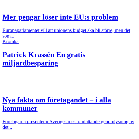
Mer pengar löser inte EU:s problem
Europaparlamentet vill att unionens budget ska bli större, men det
som...
Krönika
Patrick Krassén
En gratis
miljardbesparing
Nya fakta om företagandet – i alla
kommuner
Företagarna presenterar Sveriges mest omfattande genomlysning av
det...