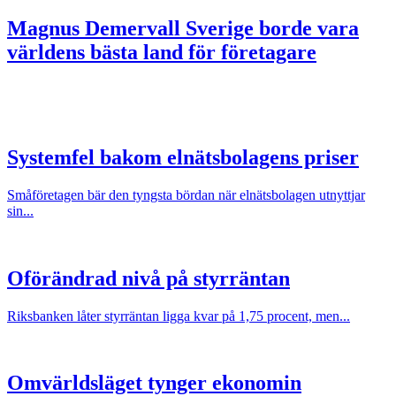
Magnus Demervall
Sverige borde vara
världens bästa land för företagare
Systemfel bakom elnätsbolagens priser
Småföretagen bär den tyngsta bördan när elnätsbolagen utnyttjar
sin...
Oförändrad nivå på styrräntan
Riksbanken låter styrräntan ligga kvar på 1,75 procent, men...
Omvärldsläget tynger ekonomin