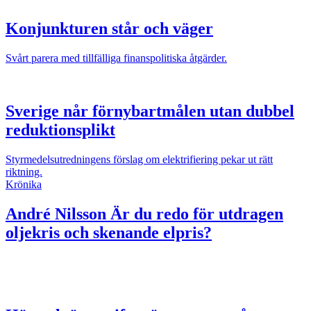
Konjunkturen står och väger
Svårt parera med tillfälliga finanspolitiska åtgärder.
Sverige når förnybartmålen utan dubbel
reduktionsplikt
Styrmedelsutredningens förslag om elektrifiering pekar ut rätt
riktning.
Krönika
André Nilsson
Är du redo för utdragen
oljekris och skenande elpris?