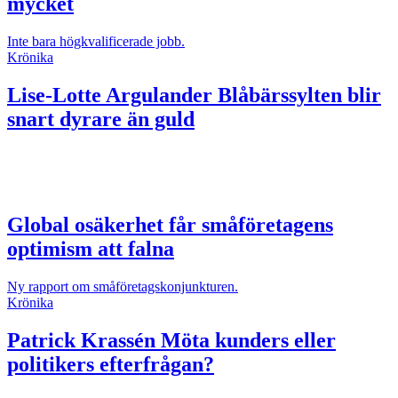
mycket
Inte bara högkvalificerade jobb.
Krönika
Lise-Lotte Argulander
Blåbärssylten blir
snart dyrare än guld
Global osäkerhet får småföretagens
optimism att falna
Ny rapport om småföretagskonjunkturen.
Krönika
Patrick Krassén
Möta kunders eller
politikers efterfrågan?