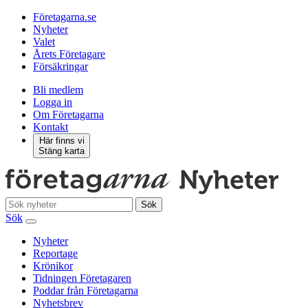
Företagarna.se
Nyheter
Valet
Årets Företagare
Försäkringar
Bli medlem
Logga in
Om Företagarna
Kontakt
Här finns vi
Stäng karta
Sök
Sök
Nyheter
Reportage
Krönikor
Tidningen Företagaren
Poddar från Företagarna
Nyhetsbrev