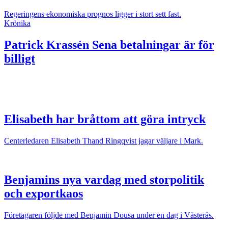
Regeringens ekonomiska prognos ligger i stort sett fast.
Krönika
Patrick Krassén
Sena betalningar är för
billigt
Elisabeth har bråttom att göra intryck
Centerledaren Elisabeth Thand Ringqvist jagar väljare i Mark.
Benjamins nya vardag med storpolitik
och exportkaos
Företagaren följde med Benjamin Dousa under en dag i Västerås.