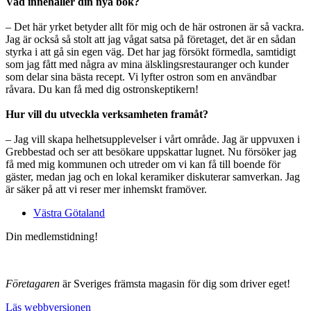
Vad innehåller din nya bok?
– Det här yrket betyder allt för mig och de här ostronen är så vackra.
Jag är också så stolt att jag vågat satsa på företaget, det är en sådan
styrka i att gå sin egen väg. Det har jag försökt förmedla, samtidigt
som jag fått med några av mina älsklingsrestauranger och kunder
som delar sina bästa recept. Vi lyfter ostron som en användbar
råvara. Du kan få med dig ostronskeptikern!
Hur vill du utveckla verksamheten framåt?
– Jag vill skapa helhetsupplevelser i vårt område. Jag är uppvuxen i
Grebbestad och ser att besökare uppskattar lugnet. Nu försöker jag
få med mig kommunen och utreder om vi kan få till boende för
gäster, medan jag och en lokal keramiker diskuterar samverkan. Jag
är säker på att vi reser mer inhemskt framöver.
Västra Götaland
Din medlemstidning!
Företagaren
är Sveriges främsta magasin för dig som driver eget!
Läs webbversionen