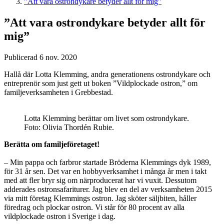
”Att vara ostrondykare betyder allt för mig”
”Att vara ostrondykare betyder allt för
mig”
Publicerad 6 nov. 2020
Hallå där Lotta Klemming, andra generationens ostrondykare och
entreprenör som just gett ut boken ”Vildplockade ostron,” om
familjeverksamheten i Grebbestad.
Lotta Klemming berättar om livet som ostrondykare.
Foto: Olivia Thordén Rubie.
Berätta om familjeföretaget!
– Min pappa och farbror startade Bröderna Klemmings dyk 1989,
för 31 år sen. Det var en hobbyverksamhet i många år men i takt
med att fler bryr sig om närproducerat har vi vuxit. Dessutom
adderades ostronsafariturer. Jag blev en del av verksamheten 2015
via mitt företag Klemmings ostron. Jag sköter säljbiten, håller
föredrag och plockar ostron. Vi står för 80 procent av alla
vildplockade ostron i Sverige i dag.