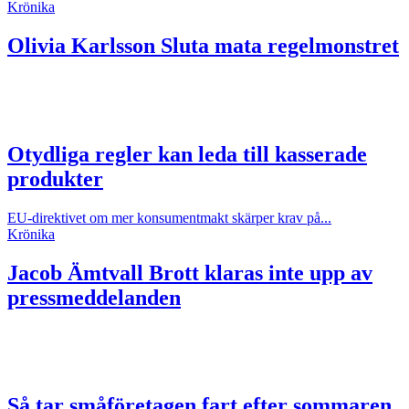
Krönika
Olivia Karlsson
Sluta mata regelmonstret
Otydliga regler kan leda till kasserade
produkter
EU-direktivet om mer konsumentmakt skärper krav på...
Krönika
Jacob Ämtvall
Brott klaras inte upp av
pressmeddelanden
Så tar småföretagen fart efter sommaren