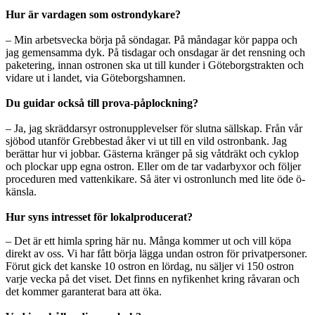
Hur är vardagen som ostrondykare?
– Min arbetsvecka börja på söndagar. På måndagar kör pappa och
jag gemensamma dyk. På tisdagar och onsdagar är det rensning och
paketering, innan ostronen ska ut till kunder i Göteborgstrakten och
vidare ut i landet, via Göteborgshamnen.
Du guidar också till prova-påplockning?
– Ja, jag skräddarsyr ostronupplevelser för slutna sällskap. Från vår
sjöbod utanför Grebbestad åker vi ut till en vild ostronbank. Jag
berättar hur vi jobbar. Gästerna kränger på sig våtdräkt och cyklop
och plockar upp egna ostron. Eller om de tar vadarbyxor och följer
proceduren med vattenkikare. Så äter vi ostronlunch med lite öde ö-
känsla.
Hur syns intresset för lokalproducerat?
– Det är ett himla spring här nu. Många kommer ut och vill köpa
direkt av oss. Vi har fått börja lägga undan ostron för privatpersoner.
Förut gick det kanske 10 ostron en lördag, nu säljer vi 150 ostron
varje vecka på det viset. Det finns en nyfikenhet kring råvaran och
det kommer garanterat bara att öka.