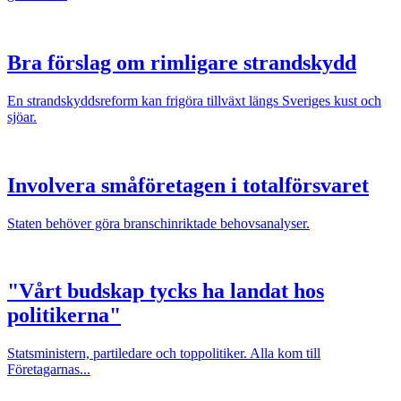
Bra förslag om rimligare strandskydd
En strandskyddsreform kan frigöra tillväxt längs Sveriges kust och
sjöar.
Involvera småföretagen i totalförsvaret
Staten behöver göra branschinriktade behovsanalyser.
"Vårt budskap tycks ha landat hos
politikerna"
Statsministern, partiledare och toppolitiker. Alla kom till
Företagarnas...