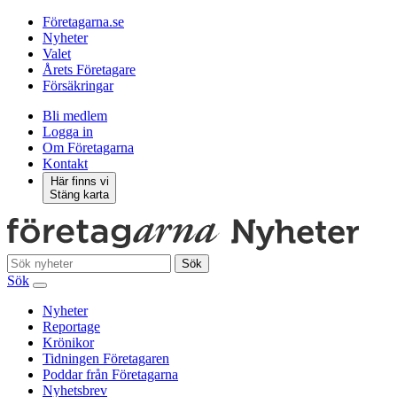
Företagarna.se
Nyheter
Valet
Årets Företagare
Försäkringar
Bli medlem
Logga in
Om Företagarna
Kontakt
Här finns vi
Stäng karta
Sök
Sök
Nyheter
Reportage
Krönikor
Tidningen Företagaren
Poddar från Företagarna
Nyhetsbrev