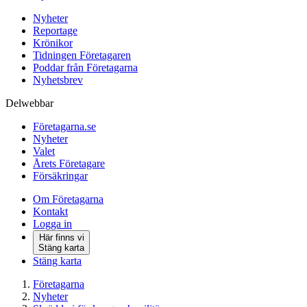
Nyheter
Reportage
Krönikor
Tidningen Företagaren
Poddar från Företagarna
Nyhetsbrev
Delwebbar
Företagarna.se
Nyheter
Valet
Årets Företagare
Försäkringar
Om Företagarna
Kontakt
Logga in
Här finns vi
Stäng karta
Stäng karta
Företagarna
Nyheter