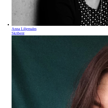
Anna Liljemalm
Skribent