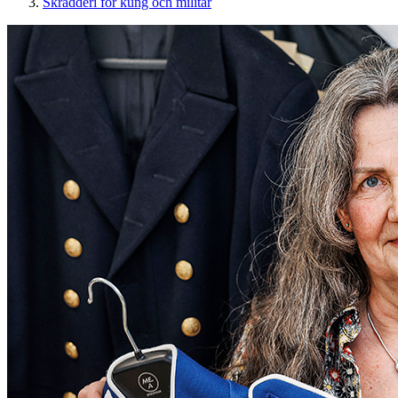
Skrädderi för kung och militär