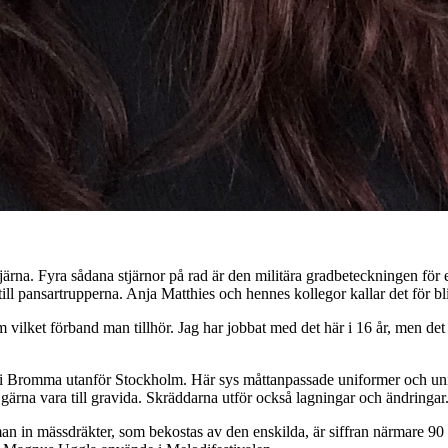
tjärna. Fyra sådana stjärnor på rad är den militära gradbeteckningen fö
 till pansartrupperna. Anja
Matthies
och hennes kollegor kallar det för
bl
 vilket förband man tillhör. Jag har jobbat med det här i 16 år, men det h
i Bromma utanför Stockholm. Här sys måttanpassade uniformer och unifor
 gärna vara till gravida. Skräddarna utför också lagningar och ändringar
 in mässdräkter, som bekostas av den enskilda, är siffran närmare 90 p