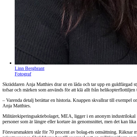
Linn Bergbrant
Fotograf
Skräddaren
Anja
Matthies
drar ut en låda och tar upp en guldfärgad s
tofsar och märken som används för att klä allt från helikopterflottiljen
– Varenda detalj berättar en historia. Knappen skvallrar till exempel om
Anja
Matthies
.
Militärekiperingsaktiebolaget, MEA, ligger i en anonym industrilokal 
personer som är längre eller kortare än genomsnittet, men det kan lika
Försvarsmakten står för 70 procent av bolag-
ets
omsättning. Räknar man