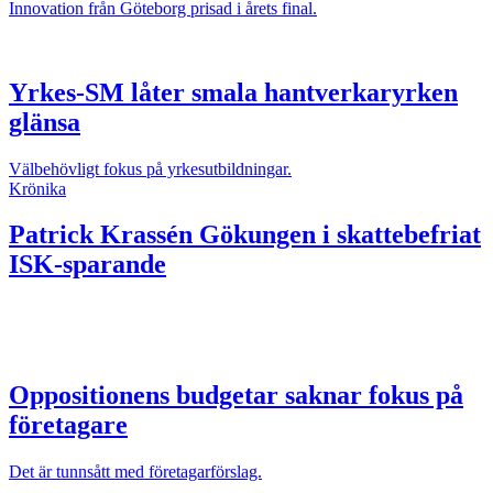
Innovation från Göteborg prisad i årets final.
Yrkes-SM låter smala hantverkaryrken
glänsa
Välbehövligt fokus på yrkesutbildningar.
Krönika
Patrick Krassén
Gökungen i skattebefriat
ISK-sparande
Oppositionens budgetar saknar fokus på
företagare
Det är tunnsått med företagarförslag.