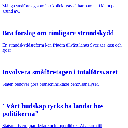
Många småföretag som har kollektivavtal har hamnat i kläm på
grund av...
Bra förslag om rimligare strandskydd
En strandskyddsreform kan frigöra tillväxt längs Sveriges kust och
sjöar.
Involvera småföretagen i totalförsvaret
Staten behöver göra branschinriktade behovsanalyser.
"Vårt budskap tycks ha landat hos
politikerna"
Statsministern, partiledare och toppolitiker. Alla kom till