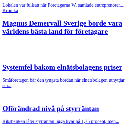
Lokalen var fullsatt när Företagarna W. samlade entreprenörer,...
Krönika
Magnus Demervall
Sverige borde vara
världens bästa land för företagare
Systemfel bakom elnätsbolagens priser
Småföretagen bär den tyngsta bördan när elnätsbolagen utnyttjar
sin...
Oförändrad nivå på styrräntan
Riksbanken låter styrräntan ligga kvar på 1,75 procent, men...