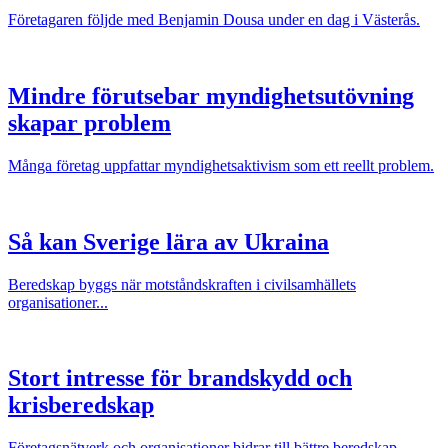
Företagaren följde med Benjamin Dousa under en dag i Västerås.
Mindre förutsebar myndighetsutövning
skapar problem
Många företag uppfattar myndighetsaktivism som ett reellt problem.
Så kan Sverige lära av Ukraina
Beredskap byggs när motståndskraften i civilsamhällets
organisationer...
Stort intresse för brandskydd och
krisberedskap
Företagsnätverk och organisationer bidrar till bättre beredskap