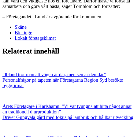
kan vara den viktigaste hos en företagare. Därför måste vi fortsätta
samarbeta och göra vårt bästa, säger Törnblom och fortsätter:
– Företagandet i Lund är avgörande för kommunen.
Skåne
Blekinge
Lokalt företagsklimat
Relaterat innehåll
”Ibland tror man att vägen är där, men sen är den där”
Personalfrågor på tapeten när Företagarna Region Syd besökte
byggfirma.
Årets Företagare i Karlshamn: ”Vi var tvungna att hitta något annat
än traditionell djurproduktion”
Driver Gungvala gård med fokus på lantbruk och hållbar utveckling