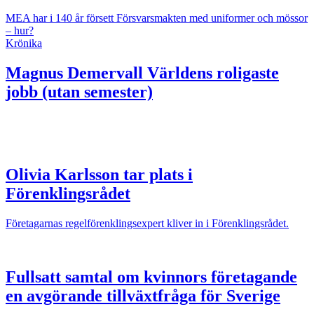
MEA har i 140 år försett Försvarsmakten med uniformer och mössor
– hur?
Krönika
Magnus Demervall
Världens roligaste
jobb (utan semester)
Olivia Karlsson tar plats i
Förenklingsrådet
Företagarnas regelförenklingsexpert kliver in i Förenklingsrådet.
Fullsatt samtal om kvinnors företagande
en avgörande tillväxtfråga för Sverige