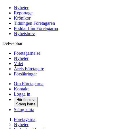
Nyheter
Reportage
Krönikor
Tidningen Företagaren
Poddar från Företagarna
Nyhetsbrev
Delwebbar
Företagarna.se
Nyheter
Valet
Årets Företagare
Försäkringar
Om Företagarna
Kontakt
Logga in
Här finns vi
Stäng karta
Stäng karta
Företagarna
Nyheter