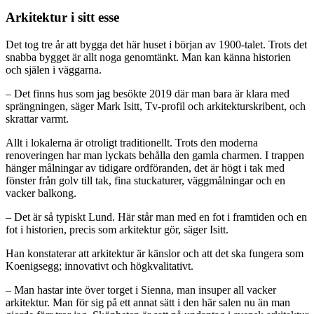
Arkitektur i sitt esse
Det tog tre år att bygga det här huset i början av 1900-talet. Trots det
snabba bygget är allt noga genomtänkt. Man kan känna historien
och själen i väggarna.
– Det finns hus som jag besökte 2019 där man bara är klara med
sprängningen, säger Mark Isitt, Tv-profil och arkitekturskribent, och
skrattar varmt.
Allt i lokalerna är otroligt traditionellt. Trots den moderna
renoveringen har man lyckats behålla den gamla charmen. I trappen
hänger målningar av tidigare ordföranden, det är högt i tak med
fönster från golv till tak, fina stuckaturer, väggmålningar och en
vacker balkong.
– Det är så typiskt Lund. Här står man med en fot i framtiden och en
fot i historien, precis som arkitektur gör, säger Isitt.
Han konstaterar att arkitektur är känslor och att det ska fungera som
Koenigsegg; innovativt och högkvalitativt.
– Man hastar inte över torget i Sienna, man insuper all vacker
arkitektur. Man för sig på ett annat sätt i den här salen nu än man