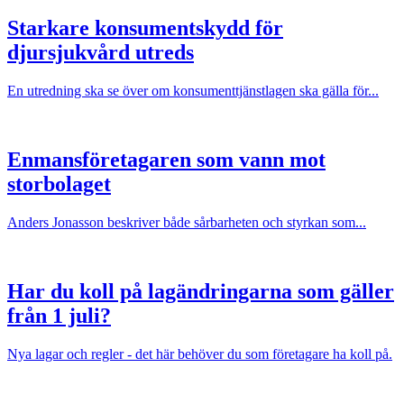
Starkare konsumentskydd för
djursjukvård utreds
En utredning ska se över om konsumenttjänstlagen ska gälla för...
Enmansföretagaren som vann mot
storbolaget
Anders Jonasson beskriver både sårbarheten och styrkan som...
Har du koll på lagändringarna som gäller
från 1 juli?
Nya lagar och regler - det här behöver du som företagare ha koll på.