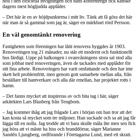
höll i den officiella invigningen och hans konfettiregn fick kanske
dagens mest högljudda applåder.
– Det här är en av höjdpunkterna i mitt liv. Tänk att få göra det här
när man är så gammal som jag är, säger en märkbart rörd Persson.
En väl genomtänkt renovering
Fastigheten som föreningen har låtit renovera byggdes år 1903.
Renoveringen tog 21 månader, nu står ett modernt och funktionellt
hus färdigt. Uppe på balkongen i ovanvåningens stora sal stod alla
som jobbat med renoveringen, även de tackades med applåder för
sitt fina arbete. Renoveringen har varit omfattande och den har inte
skett helt problemfritt, men genom gott samarbete mellan alla, från
beställare till hantverkare och alla där emellan, har projektet rotts i
hamn.
– Det fanns mycket att inspireras av och bita tag i här, säger
arkitekten Lars Blasberg från Tengbom.
– Jag kommer ihåg att jag frågade Lars i början om han tror att det
kan kosta så mycket som tre miljoner. Han suckade och sa att jag får
lägga till en nolla. Jag trodde att vi bara skulle måla lite men sen fick
jag höra att vi måste ha hiss och branddörrar, säger Marianne
Sandén Ljungberg, ordförande i Företagarna Lund, med ett skratt.