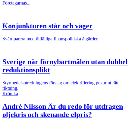
Företagarnas...
Konjunkturen står och väger
Svårt parera med tillfälliga finanspolitiska åtgärder.
Sverige når förnybartmålen utan dubbel
reduktionsplikt
Styrmedelsutredningens förslag om elektrifiering pekar ut rätt
riktning.
Krönika
André Nilsson
Är du redo för utdragen
oljekris och skenande elpris?