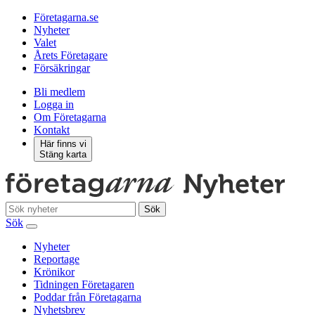
Företagarna.se
Nyheter
Valet
Årets Företagare
Försäkringar
Bli medlem
Logga in
Om Företagarna
Kontakt
Här finns vi
Stäng karta
Sök
Sök
Nyheter
Reportage
Krönikor
Tidningen Företagaren
Poddar från Företagarna
Nyhetsbrev