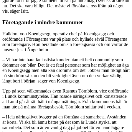
gjorde förr tror jag. Skönheten är satt på undantag i svensk arkitektur
nu. Det ska vara billigt. Det måste vi försöka ta oss ifrån på något
vis, säger Isitt.
Företagande i mindre kommuner
Halldora von Koenigsegg, operativ chef på Koenigsegg och
ordförande i Företagarna var på plats och hyllade såväl Företagarna
som företagare. Hon berättade om sin företagsresa och om varför de
huserar just i Ängelholm.
– Vi har inte bara fantastiska kunder utan ett helt community som
drömmer om bilar. Det är ett fåtal personer som har möjlighet att äga
en Koenigsegg men alla kan drömma om det. Jobbar man riktigt hårt
på sin dröm så kan den bli verklighet även om den verkar väldigt
långt bort i början, säger von Koenigsegg.
Upp på scen välkomnades även Rasmus Törnblom, vice ordförande
i Lunds kommunstyrelse. Han rosade näringslivet och konstaterade
att Lund går åt rätt håll i många mätningar. Från kommunens håll är
man ute på många företagsbesök, Törnblom snittar två i veckan.
– Hela näringslivet bygger på en förmåga att samarbeta. Avstånden
är korta. Vi ska bli ännu bättre på det som är Lunds styrka, att
samarbeta. Det som är en vanlig dag på jobbet för en handläggare