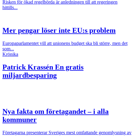
Risken för ökad regelbörda är anledningen till att regeringen
hittills...
Mer pengar löser inte EU:s problem
Europaparlamentet vill att unionens budget ska bli större, men det
som...
Krönika
Patrick Krassén
En gratis
miljardbesparing
Nya fakta om företagandet – i alla
kommuner
Företagarna presenterar Sveriges mest omfattande genomlysning av