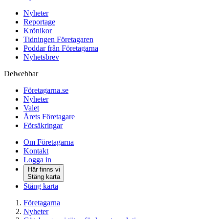
Nyheter
Reportage
Krönikor
Tidningen Företagaren
Poddar från Företagarna
Nyhetsbrev
Delwebbar
Företagarna.se
Nyheter
Valet
Årets Företagare
Försäkringar
Om Företagarna
Kontakt
Logga in
Här finns vi
Stäng karta
Stäng karta
Företagarna
Nyheter