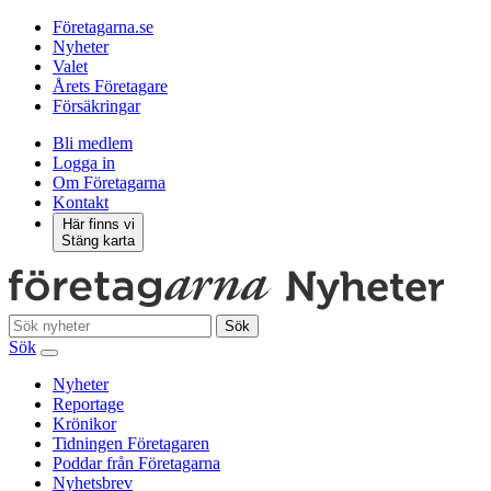
Företagarna.se
Nyheter
Valet
Årets Företagare
Försäkringar
Bli medlem
Logga in
Om Företagarna
Kontakt
Här finns vi
Stäng karta
Sök
Sök
Nyheter
Reportage
Krönikor
Tidningen Företagaren
Poddar från Företagarna
Nyhetsbrev