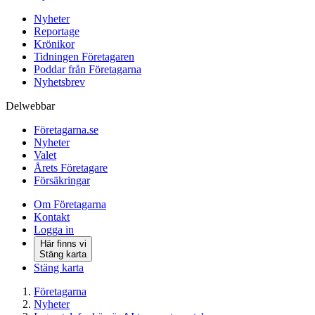
Nyheter
Reportage
Krönikor
Tidningen Företagaren
Poddar från Företagarna
Nyhetsbrev
Delwebbar
Företagarna.se
Nyheter
Valet
Årets Företagare
Försäkringar
Om Företagarna
Kontakt
Logga in
Här finns vi
Stäng karta
Stäng karta
Företagarna
Nyheter