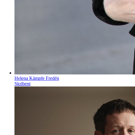
Helena Kämpfe Fredén
Skribent