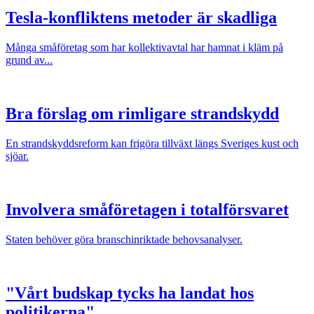
Tesla-konfliktens metoder är skadliga
Många småföretag som har kollektivavtal har hamnat i kläm på
grund av...
Bra förslag om rimligare strandskydd
En strandskyddsreform kan frigöra tillväxt längs Sveriges kust och
sjöar.
Involvera småföretagen i totalförsvaret
Staten behöver göra branschinriktade behovsanalyser.
"Vårt budskap tycks ha landat hos
politikerna"