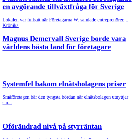
en avgörande tillväxtfråga för Sverige
Lokalen var fullsatt när Företagarna W. samlade entreprenörer,...
Krönika
Magnus Demervall
Sverige borde vara
världens bästa land för företagare
Systemfel bakom elnätsbolagens priser
Småföretagen bär den tyngsta bördan när elnätsbolagen utnyttjar
sin...
Oförändrad nivå på styrräntan