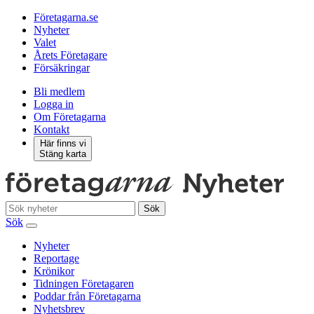
Företagarna.se
Nyheter
Valet
Årets Företagare
Försäkringar
Bli medlem
Logga in
Om Företagarna
Kontakt
Här finns vi
Stäng karta
Sök
Sök
Nyheter
Reportage
Krönikor
Tidningen Företagaren
Poddar från Företagarna
Nyhetsbrev