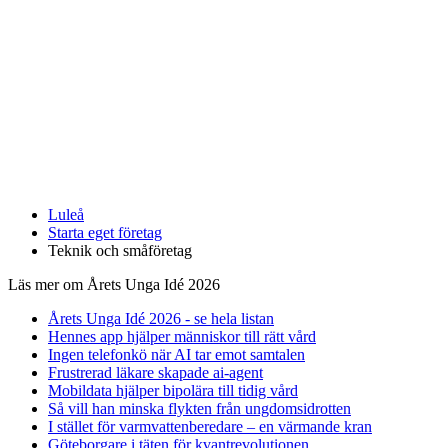
Luleå
Starta eget företag
Teknik och småföretag
Läs mer om Årets Unga Idé 2026
Årets Unga Idé 2026 - se hela listan
Hennes app hjälper människor till rätt vård
Ingen telefonkö när AI tar emot samtalen
Frustrerad läkare skapade ai-agent
Mobildata hjälper bipolära till tidig vård
Så vill han minska flykten från ungdomsidrotten
I stället för varmvattenberedare – en värmande kran
Göteborgare i täten för kvantrevolutionen