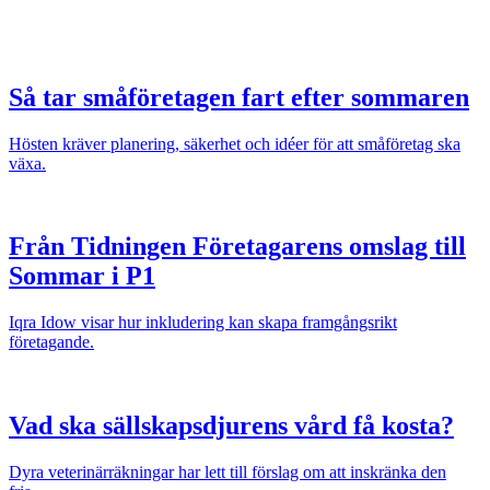
Så tar småföretagen fart efter sommaren
Hösten kräver planering, säkerhet och idéer för att småföretag ska
växa.
Från Tidningen Företagarens omslag till
Sommar i P1
Iqra Idow visar hur inkludering kan skapa framgångsrikt
företagande.
Vad ska sällskapsdjurens vård få kosta?
Dyra veterinärräkningar har lett till förslag om att inskränka den