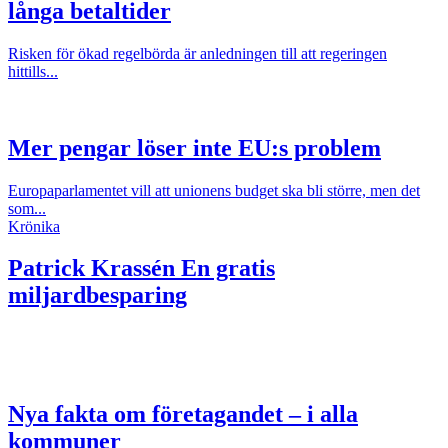
långa betaltider
Risken för ökad regelbörda är anledningen till att regeringen
hittills...
Mer pengar löser inte EU:s problem
Europaparlamentet vill att unionens budget ska bli större, men det
som...
Krönika
Patrick Krassén
En gratis
miljardbesparing
Nya fakta om företagandet – i alla
kommuner