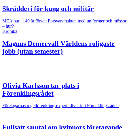
Skrädderi för kung och militär
MEA har i 140 år försett Försvarsmakten med uniformer och mössor
– hur?
Krönika
Magnus Demervall
Världens roligaste
jobb (utan semester)
Olivia Karlsson tar plats i
Förenklingsrådet
Företagarnas regelförenklingsexpert kliver in i Förenklingsrådet.
Fullsatt samtal om kvinnors företagande