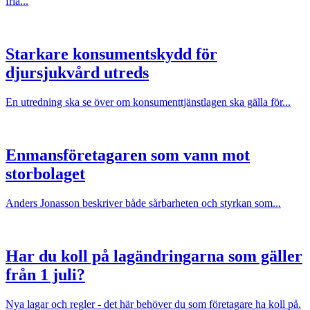
fria...
Starkare konsumentskydd för
djursjukvård utreds
En utredning ska se över om konsumenttjänstlagen ska gälla för...
Enmansföretagaren som vann mot
storbolaget
Anders Jonasson beskriver både sårbarheten och styrkan som...
Har du koll på lagändringarna som gäller
från 1 juli?
Nya lagar och regler - det här behöver du som företagare ha koll på.