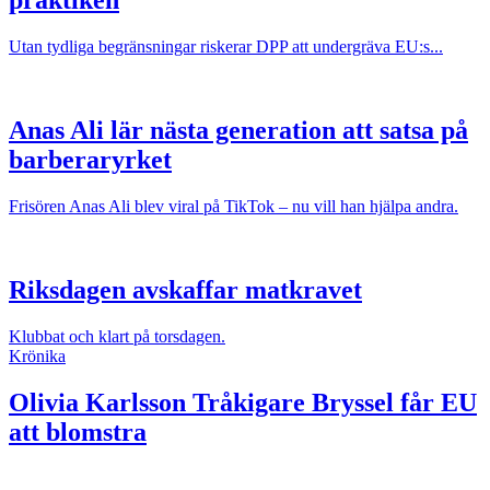
praktiken
Utan tydliga begränsningar riskerar DPP att undergräva EU:s...
Anas Ali lär nästa generation att satsa på
barberaryrket
Frisören Anas Ali blev viral på TikTok – nu vill han hjälpa andra.
Riksdagen avskaffar matkravet
Klubbat och klart på torsdagen.
Krönika
Olivia Karlsson
Tråkigare Bryssel får EU
att blomstra