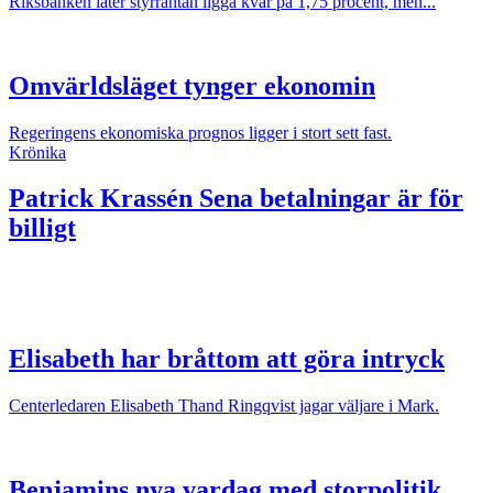
Riksbanken låter styrräntan ligga kvar på 1,75 procent, men...
Omvärldsläget tynger ekonomin
Regeringens ekonomiska prognos ligger i stort sett fast.
Krönika
Patrick Krassén
Sena betalningar är för
billigt
Elisabeth har bråttom att göra intryck
Centerledaren Elisabeth Thand Ringqvist jagar väljare i Mark.
Benjamins nya vardag med storpolitik