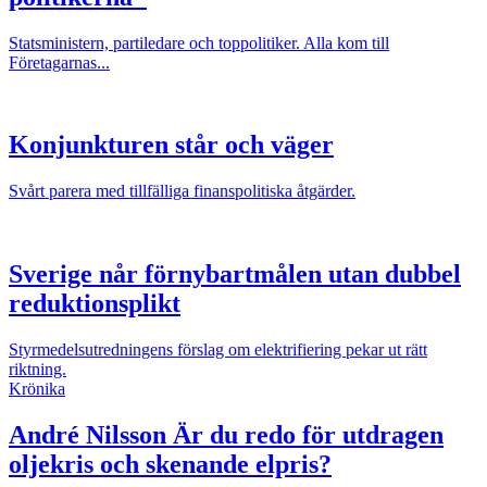
Statsministern, partiledare och toppolitiker. Alla kom till
Företagarnas...
Konjunkturen står och väger
Svårt parera med tillfälliga finanspolitiska åtgärder.
Sverige når förnybartmålen utan dubbel
reduktionsplikt
Styrmedelsutredningens förslag om elektrifiering pekar ut rätt
riktning.
Krönika
André Nilsson
Är du redo för utdragen
oljekris och skenande elpris?