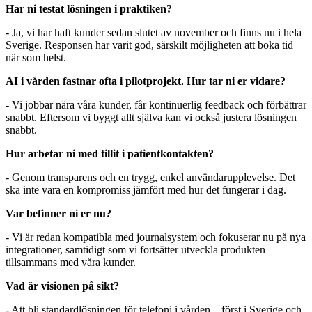
Har ni testat lösningen i praktiken?
- Ja, vi har haft kunder sedan slutet av november och finns nu i hela
Sverige. Responsen har varit god, särskilt möjligheten att boka tid
när som helst.
AI i vården fastnar ofta i pilotprojekt. Hur tar ni er vidare?
- Vi jobbar nära våra kunder, får kontinuerlig feedback och förbättrar
snabbt. Eftersom vi byggt allt själva kan vi också justera lösningen
snabbt.
Hur arbetar ni med tillit i patientkontakten?
- Genom transparens och en trygg, enkel användarupplevelse. Det
ska inte vara en kompromiss jämfört med hur det fungerar i dag.
Var befinner ni er nu?
- Vi är redan kompatibla med journalsystem och fokuserar nu på nya
integrationer, samtidigt som vi fortsätter utveckla produkten
tillsammans med våra kunder.
Vad är visionen på sikt?
- Att bli standardlösningen för telefoni i vården – först i Sverige och