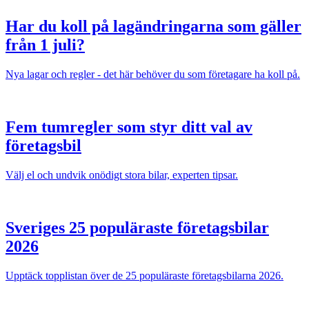
Har du koll på lagändringarna som gäller
från 1 juli?
Nya lagar och regler - det här behöver du som företagare ha koll på.
Fem tumregler som styr ditt val av
företagsbil
Välj el och undvik onödigt stora bilar, experten tipsar.
Sveriges 25 populäraste företagsbilar
2026
Upptäck topplistan över de 25 populäraste företagsbilarna 2026.