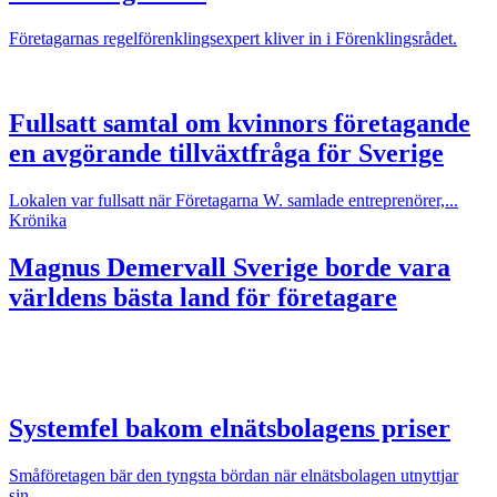
Företagarnas regelförenklingsexpert kliver in i Förenklingsrådet.
Fullsatt samtal om kvinnors företagande
en avgörande tillväxtfråga för Sverige
Lokalen var fullsatt när Företagarna W. samlade entreprenörer,...
Krönika
Magnus Demervall
Sverige borde vara
världens bästa land för företagare
Systemfel bakom elnätsbolagens priser
Småföretagen bär den tyngsta bördan när elnätsbolagen utnyttjar
sin...