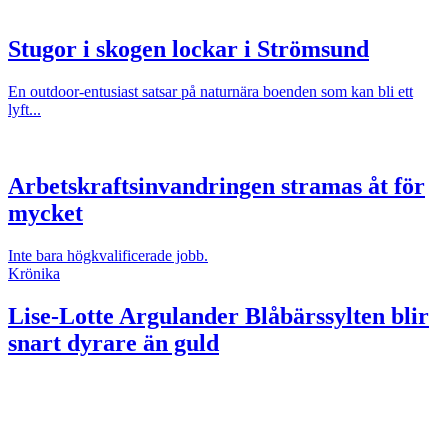
Stugor i skogen lockar i Strömsund
En outdoor-entusiast satsar på naturnära boenden som kan bli ett
lyft...
Arbetskraftsinvandringen stramas åt för
mycket
Inte bara högkvalificerade jobb.
Krönika
Lise-Lotte Argulander
Blåbärssylten blir
snart dyrare än guld