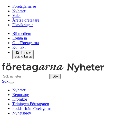
Företagarna.se
Nyheter
Valet
Årets Företagare
Försäkringar
Bli medlem
Logga in
Om Företagarna
Kontakt
Här finns vi
Stäng karta
Sök
Sök
Nyheter
Reportage
Krönikor
Tidningen Företagaren
Poddar från Företagarna
Nyhetsbrev