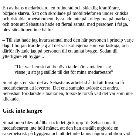
En av hans medarbetare, en rutinerad och skicklig kranförare,
började slarva. Satt och skrollade på mobiltelefonen under kritiska
och riskabla arbetsmoment, lyssnade inte på kollegerna på marken,
och trots att Sebastian hade ett flertal samtal med personen i fråga,
blev situationen inte bättre.
– Till slut hade jag kvartssamtal med den här personen i princip varje
dag. I början trodde jag att det var kollegerna som var taskiga, och
därför flyttade jag på personen till ett annat bygge. Sedan till
ytterligare ett bygge...
”Det var hemskt att behöva ta de här samtalen. Jag
visste ju att jag ställde till det för mina medarbetare”
Snart gick en stor del av Sebastians arbetstid åt till att försöka få
medarbetaren att leverera. Det ena samtalet avlöste det andra.
Sebastian förklarade situationen, försökte förstå vad det var som inte
klickade.
Gick inte längre
Situationen blev ohållbar och det gick upp för Sebastian att
medarbetaren inte höll måttet, att den han anställt utgjorde en
säkerhetsrisk på byggena och att det inte fanns någon ambition vad