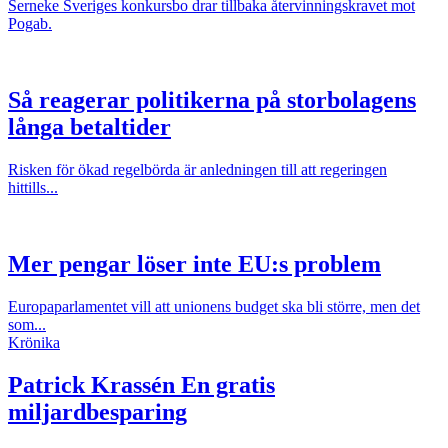
Serneke Sveriges konkursbo drar tillbaka återvinningskravet mot
Pogab.
Så reagerar politikerna på storbolagens
långa betaltider
Risken för ökad regelbörda är anledningen till att regeringen
hittills...
Mer pengar löser inte EU:s problem
Europaparlamentet vill att unionens budget ska bli större, men det
som...
Krönika
Patrick Krassén
En gratis
miljardbesparing