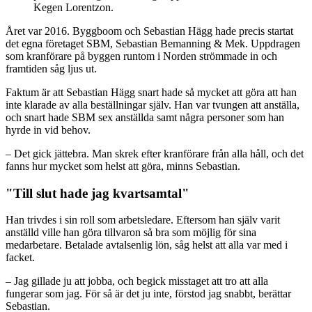
Kegen Lorentzon.
Året var 2016. Byggboom och Sebastian Hägg hade precis startat
det egna företaget SBM, Sebastian Bemanning & Mek. Uppdragen
som kranförare på byggen runtom i Norden strömmade in och
framtiden såg ljus ut.
Faktum är att Sebastian Hägg snart hade så mycket att göra att han
inte klarade av alla beställningar själv. Han var tvungen att anställa,
och snart hade SBM sex anställda samt några personer som han
hyrde in vid behov.
– Det gick jättebra. Man skrek efter kranförare från alla håll, och det
fanns hur mycket som helst att göra, minns Sebastian.
"Till slut hade jag kvartsamtal"
Han trivdes i sin roll som arbetsledare. Eftersom han själv varit
anställd ville han göra tillvaron så bra som möjlig för sina
medarbetare. Betalade avtalsenlig lön, såg helst att alla var med i
facket.
– Jag gillade ju att jobba, och begick misstaget att tro att alla
fungerar som jag. För så är det ju inte, förstod jag snabbt, berättar
Sebastian.