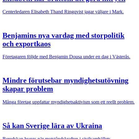
Centerledaren Elisabeth Thand Ringqvist jagar väljare i Mark.
Benjamins nya vardag med storpolitik
och exportkaos
Företagaren följde med Benjamin Dousa under en dag i Västerås.
Mindre förutsebar myndighetsutövning
skapar problem
Många företag uppfattar myndighetsaktivism som ett reellt problem.
Så kan Sverige lära av Ukraina
Beredskap byggs när motståndskraften i civilsamhällets