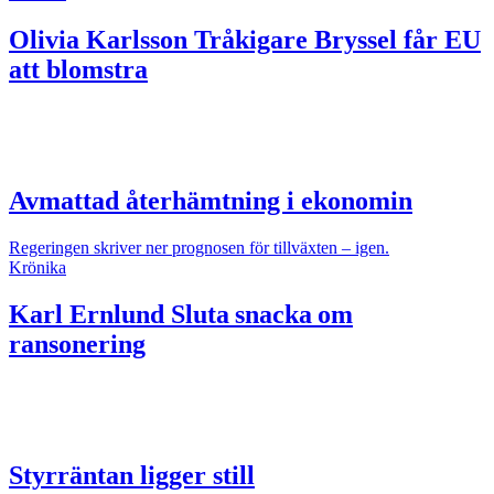
Olivia Karlsson
Tråkigare Bryssel får EU
att blomstra
Avmattad återhämtning i ekonomin
Regeringen skriver ner prognosen för tillväxten – igen.
Krönika
Karl Ernlund
Sluta snacka om
ransonering
Styrräntan ligger still