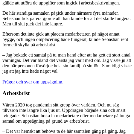
gällde att utföra de uppgifter som ingick i arbetsbeskrivningen.
De här ständiga samtalen pågick under närmare fyra månader.
Sebastian fick parera gjorde allt han kunde för att det skulle fungera.
Men till slut gick det inte längre.
Eftersom det inte gick att placera medarbetaren på något annat
bygge, och ingen omplacering hade fungerat, kunde Sebastian rent
formellt skylla på arbetsbrist.
– Jag bokade ett samtal på tu man hand efter att ha gett ett stort antal
varningar. Det var bland det värsta jag varit med om. Jag visste ju att
den här personen försörjde hela sin familj på sin lön. Samtidigt visste
jag att jag inte hade något val.
Frågor och svar om uppsägning.
Arbetsbrist
Våren 2020 tog pandemin sitt grepp över världen. Och nu såg
tillvaron inte längre lika ljus ut. Uppdragen började sina och snart
tvingades Sebastian boka in medarbetare efter medarbetare på tunga
samtal om uppsägning på grund av arbetsbrist.
– Det var hemskt att behöva ta de här samtalen gång på gång. Jag