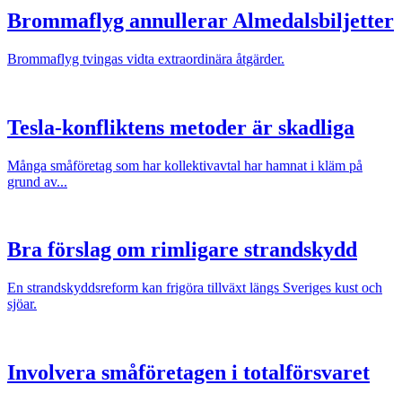
Brommaflyg annullerar Almedalsbiljetter
Brommaflyg tvingas vidta extraordinära åtgärder.
Tesla-konfliktens metoder är skadliga
Många småföretag som har kollektivavtal har hamnat i kläm på
grund av...
Bra förslag om rimligare strandskydd
En strandskyddsreform kan frigöra tillväxt längs Sveriges kust och
sjöar.
Involvera småföretagen i totalförsvaret