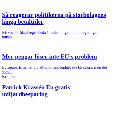
Så reagerar politikerna på storbolagens
långa betaltider
Risken för ökad regelbörda är anledningen till att regeringen
hittills...
Mer pengar löser inte EU:s problem
Europaparlamentet vill att unionens budget ska bli större, men det
som...
Krönika
Patrick Krassén
En gratis
miljardbesparing