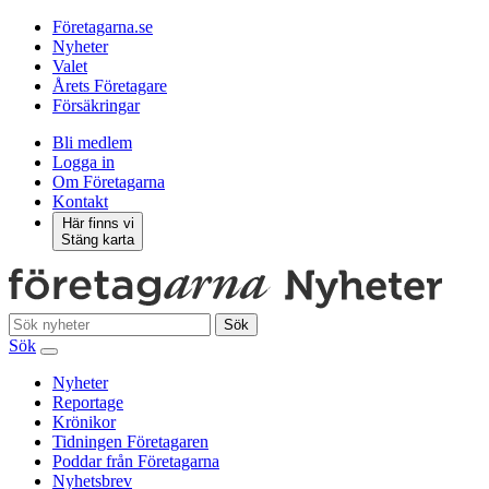
Företagarna.se
Nyheter
Valet
Årets Företagare
Försäkringar
Bli medlem
Logga in
Om Företagarna
Kontakt
Här finns vi
Stäng karta
Sök
Sök
Nyheter
Reportage
Krönikor
Tidningen Företagaren
Poddar från Företagarna
Nyhetsbrev