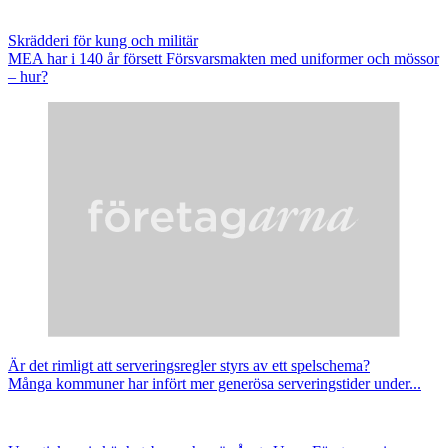
Skrädderi för kung och militär
MEA har i 140 år försett Försvarsmakten med uniformer och mössor
– hur?
Är det rimligt att serveringsregler styrs av ett spelschema?
Många kommuner har infört mer generösa serveringstider under...