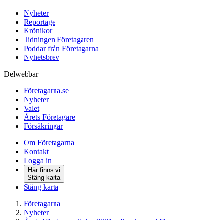
Nyheter
Reportage
Krönikor
Tidningen Företagaren
Poddar från Företagarna
Nyhetsbrev
Delwebbar
Företagarna.se
Nyheter
Valet
Årets Företagare
Försäkringar
Om Företagarna
Kontakt
Logga in
Här finns vi
Stäng karta
Stäng karta
Företagarna
Nyheter