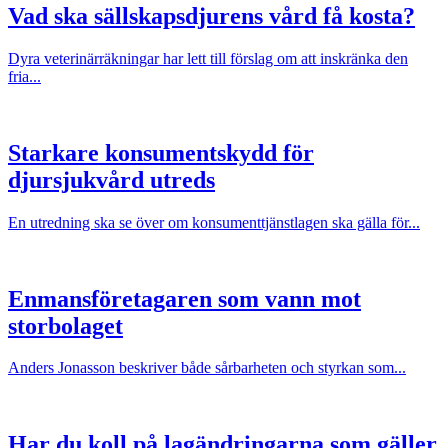
Vad ska sällskapsdjurens vård få kosta?
Dyra veterinärräkningar har lett till förslag om att inskränka den
fria...
Starkare konsumentskydd för
djursjukvård utreds
En utredning ska se över om konsumenttjänstlagen ska gälla för...
Enmansföretagaren som vann mot
storbolaget
Anders Jonasson beskriver både sårbarheten och styrkan som...
Har du koll på lagändringarna som gäller