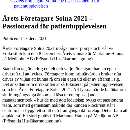
Årets Företagare Solna 2021 – Passionerad för
patientupplevelsen
Årets Företagare Solna 2021 –
Passionerad för patientupplevelsen
Publicerad 17 dec. 2021
Årets Företagare Solna 2021 utsågs under pompa och ståt vid
Frukostbrickan den 8 december. Årets vinnare är Marianne Hanna
på Medijohn AB (Frösunda Husläkarmottagning).
Starta företag är aldrig enkelt och varje företagare har sin egen
drivkraft till att lyckas. Företagare inom primärvården brukar ofta
drivas av viljan att kunna rå om sin egen tid eller av affären i sig.
Det är sällan som drivkraften är så fokuserat på patientupplevelsen
som hos Årets Företagare Solna 2021. Att lyssna när de berättar om
sin framgångssaga är som att läsa ur en toppsäljande
managementbok – hur de med gott ledarskap byggt ett passionerat
team, som med gemensam målbild där kunden klockrent står i
centrum har byggt ett solitt och framgångsrikt företag. Det är bara att
applådera! Ett stort grattis till Marianne Hanna på Medijohn AB
(Frösunda Husläkarmottagning).