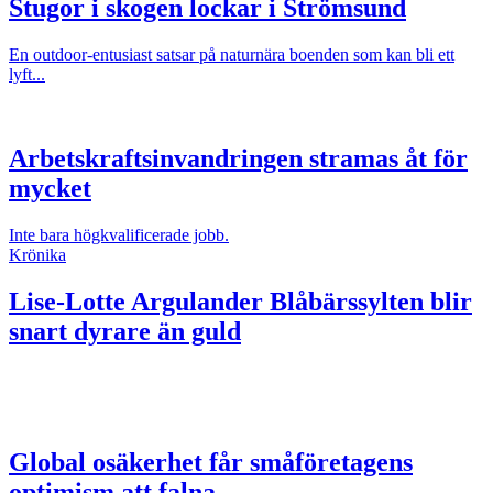
Stugor i skogen lockar i Strömsund
En outdoor-entusiast satsar på naturnära boenden som kan bli ett
lyft...
Arbetskraftsinvandringen stramas åt för
mycket
Inte bara högkvalificerade jobb.
Krönika
Lise-Lotte Argulander
Blåbärssylten blir
snart dyrare än guld
Global osäkerhet får småföretagens
optimism att falna