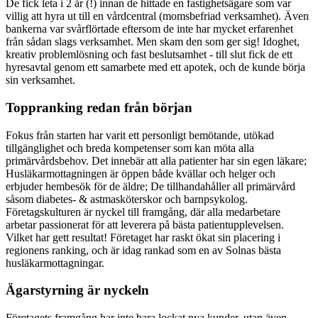
De fick leta i 2 år (!) innan de hittade en fastighetsägare som var
villig att hyra ut till en vårdcentral (momsbefriad verksamhet). Även
bankerna var svårflörtade eftersom de inte har mycket erfarenhet
från sådan slags verksamhet. Men skam den som ger sig! Idoghet,
kreativ problemlösning och fast beslutsamhet - till slut fick de ett
hyresavtal genom ett samarbete med ett apotek, och de kunde börja
sin verksamhet.
Toppranking redan från början
Fokus från starten har varit ett personligt bemötande, utökad
tillgänglighet och breda kompetenser som kan möta alla
primärvårdsbehov. Det innebär att alla patienter har sin egen läkare;
Husläkarmottagningen är öppen både kvällar och helger och
erbjuder hembesök för de äldre; De tillhandahåller all primärvård
såsom diabetes- & astmasköterskor och barnpsykolog.
Företagskulturen är nyckel till framgång, där alla medarbetare
arbetar passionerat för att leverera på bästa patientupplevelsen.
Vilket har gett resultat! Företaget har raskt ökat sin placering i
regionens ranking, och är idag rankad som en av Solnas bästa
husläkarmottagningar.
Ägarstyrning är nyckeln
Företagets framgång har inte bara lockat nya kunder, utan även