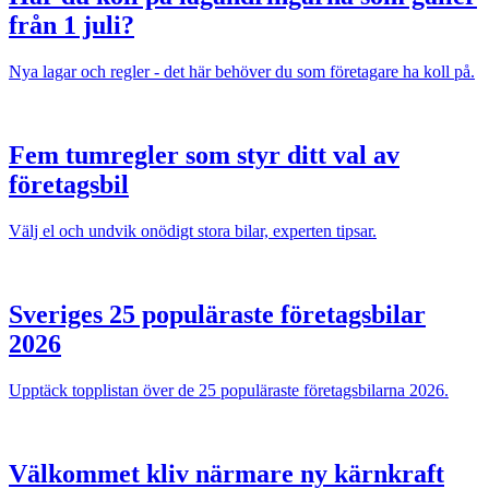
från 1 juli?
Nya lagar och regler - det här behöver du som företagare ha koll på.
Fem tumregler som styr ditt val av
företagsbil
Välj el och undvik onödigt stora bilar, experten tipsar.
Sveriges 25 populäraste företagsbilar
2026
Upptäck topplistan över de 25 populäraste företagsbilarna 2026.
Välkommet kliv närmare ny kärnkraft