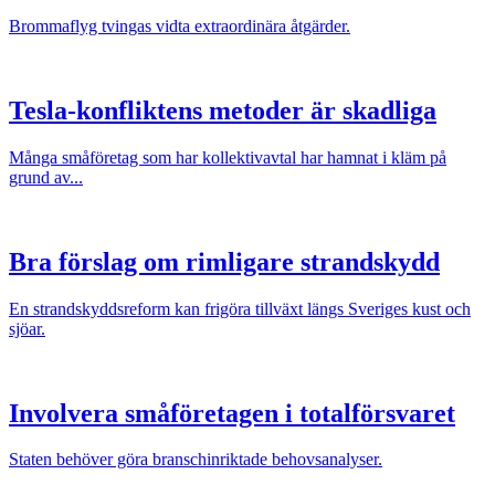
Brommaflyg tvingas vidta extraordinära åtgärder.
Tesla-konfliktens metoder är skadliga
Många småföretag som har kollektivavtal har hamnat i kläm på
grund av...
Bra förslag om rimligare strandskydd
En strandskyddsreform kan frigöra tillväxt längs Sveriges kust och
sjöar.
Involvera småföretagen i totalförsvaret
Staten behöver göra branschinriktade behovsanalyser.