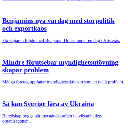
Benjamins nya vardag med storpolitik
och exportkaos
Företagaren följde med Benjamin Dousa under en dag i Västerås.
Mindre förutsebar myndighetsutövning
skapar problem
Många företag uppfattar myndighetsaktivism som ett reellt problem.
Så kan Sverige lära av Ukraina
Beredskap byggs när motståndskraften i civilsamhällets
organisationer...