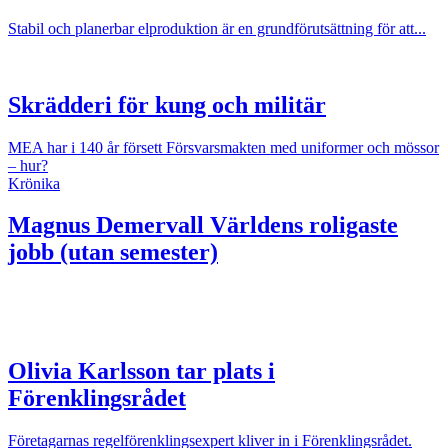
Stabil och planerbar elproduktion är en grundförutsättning för att...
Skrädderi för kung och militär
MEA har i 140 år försett Försvarsmakten med uniformer och mössor
– hur?
Krönika
Magnus Demervall
Världens roligaste
jobb (utan semester)
Olivia Karlsson tar plats i
Förenklingsrådet
Företagarnas regelförenklingsexpert kliver in i Förenklingsrådet.