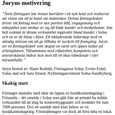
Juryns motivering
”Årets företagare har trotsat barriärer i ett nytt land och realiserat
sin vision om att ta hand om människor. Denna företagsledare
driver sitt företag med en stor portion tillit, engagemang och
ödmjukhet som smittar av sig till både kunder och medarbetare. Inte
helt oväntat är denna verksamhet toppvalet bland kunder i Solna
och en av de bästa i länet. Ett inkluderande ledarskap med en
ständig strävan om att ge tillbaka är nyckeln till framgång. Juryn
ser en företagsledare som skapat en varm och öppen kultur på
arbetsplatsen. Tillsammans med erfarenhet, kompetens och
ansvarskänsla bidrar hon stort till ett ökat välmående i vårt
närsamhälle.”
Juryn bestod av: Hami Rashidi, Företagarna Solna, Evrim Erdal,
Solna stad och Sara Strand, Nyföretagarcentrum Solna-Sundbyberg.
Skakig start
Företaget startades med sikte att öppna en husläkarmottagning i
Frösunda – det område i Solna som gått från att primärt ha militär
verksamhet till att idag ha kontorsbyggnader och bostäder för runt
7000 personer. Dvs ett område med klart behov av en
husläkarmottagning. Förutsättningen var dock att först hitta en lokal.