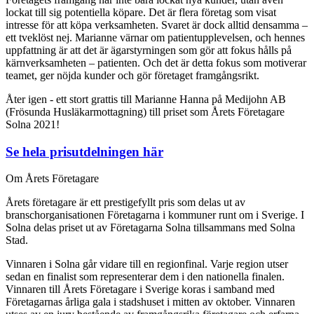
lockat till sig potentiella köpare. Det är flera företag som visat
intresse för att köpa verksamheten. Svaret är dock alltid densamma –
ett tveklöst nej. Marianne värnar om patientupplevelsen, och hennes
uppfattning är att det är ägarstyrningen som gör att fokus hålls på
kärnverksamheten – patienten. Och det är detta fokus som motiverar
teamet, ger nöjda kunder och gör företaget framgångsrikt.
Åter igen - ett stort grattis till Marianne Hanna på Medijohn AB
(Frösunda Husläkarmottagning) till priset som Årets Företagare
Solna 2021!
Se hela prisutdelningen här
Om Årets Företagare
Årets företagare är ett prestigefyllt pris som delas ut av
branschorganisationen Företagarna i kommuner runt om i Sverige. I
Solna delas priset ut av Företagarna Solna tillsammans med Solna
Stad.
Vinnaren i Solna går vidare till en regionfinal. Varje region utser
sedan en finalist som representerar dem i den nationella finalen.
Vinnaren till Årets Företagare i Sverige koras i samband med
Företagarnas årliga gala i stadshuset i mitten av oktober. Vinnaren