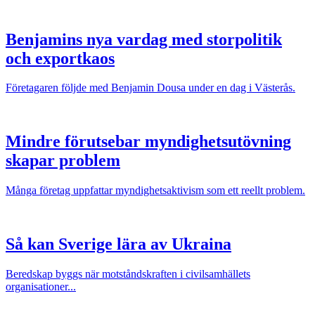
Benjamins nya vardag med storpolitik
och exportkaos
Företagaren följde med Benjamin Dousa under en dag i Västerås.
Mindre förutsebar myndighetsutövning
skapar problem
Många företag uppfattar myndighetsaktivism som ett reellt problem.
Så kan Sverige lära av Ukraina
Beredskap byggs när motståndskraften i civilsamhällets
organisationer...