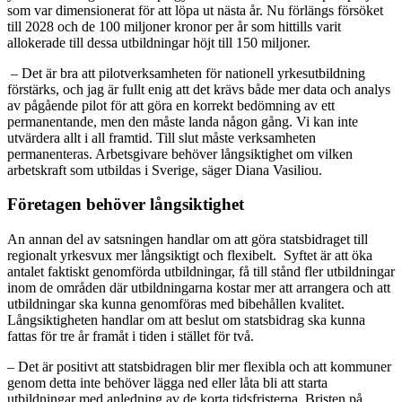
som var dimensionerat för att löpa ut nästa år. Nu förlängs försöket
till 2028 och de 100 miljoner kronor per år som hittills varit
allokerade till dessa utbildningar höjt till 150 miljoner.
– Det är bra att pilotverksamheten för nationell yrkesutbildning
förstärks, och jag är fullt enig att det krävs både mer data och analys
av pågående pilot för att göra en korrekt bedömning av ett
permanentande, men den måste landa någon gång. Vi kan inte
utvärdera allt i all framtid. Till slut måste verksamheten
permanenteras. Arbetsgivare behöver långsiktighet om vilken
arbetskraft som utbildas i Sverige, säger Diana Vasiliou.
Företagen behöver långsiktighet
An annan del av satsningen handlar om att göra statsbidraget till
regionalt yrkesvux mer långsiktigt och flexibelt. Syftet är att öka
antalet faktiskt genomförda utbildningar, få till stånd fler utbildningar
inom de områden där utbildningarna kostar mer att arrangera och att
utbildningar ska kunna genomföras med bibehållen kvalitet.
Långsiktigheten handlar om att beslut om statsbidrag ska kunna
fattas för tre år framåt i tiden i stället för två.
– Det är positivt att statsbidragen blir mer flexibla och att kommuner
genom detta inte behöver lägga ned eller låta bli att starta
utbildningar med anledning av de korta tidsfristerna. Bristen på