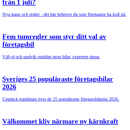
från 1 juli?
Nya lagar och regler - det här behöver du som företagare ha koll på.
Fem tumregler som styr ditt val av
företagsbil
Välj el och undvik onödigt stora bilar, experten tipsar.
Sveriges 25 populäraste företagsbilar
2026
Upptäck topplistan över de 25 populäraste företagsbilarna 2026.
Välkommet kliv närmare ny kärnkraft