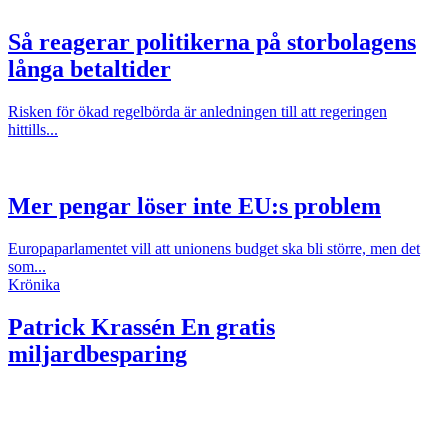
Så reagerar politikerna på storbolagens
långa betaltider
Risken för ökad regelbörda är anledningen till att regeringen
hittills...
Mer pengar löser inte EU:s problem
Europaparlamentet vill att unionens budget ska bli större, men det
som...
Krönika
Patrick Krassén
En gratis
miljardbesparing