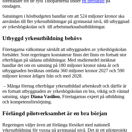
företrädare för de fyra Tidöpartierna under
en pressträff
på
onsdagen.
Satsningen i höstbudgeten handlar om att 524 miljoner kronor ska
användas till fler yrkesutbildningar på gymnasial nivå, till utbyggnad
av yrkeshögskolan och till arbetsmarknadsutbildningar.
Utbyggd yrkesutbildning behövs
Företagarna välkomnar särskilt att utbyggnaden av yrkeshögskolan
fortsätter. Som regeringen konstaterar finns det finns en fortsatt stor
efterfrågan på sådana utbildningar. Med studiemedel inräknat
handlar det om en satsning på 180 miljoner kronor nästa år och
utbyggnaden beräknas omfatta 360 miljoner kronor 2027 och 590
miljoner kronor årligen från och med 2028.
– Många företag efterfrågar yrkesutbildad arbetskraft och därför är
en fortsatt utbyggnaden av yrkeshögskolan en bra, viktig och väntad
satsning, säger
Diana Vasiliou
, Företagarnas expert på utbildning
och kompetensförsörjning.
Förlängd pilotverksamhet är en bra början
Regeringen väljer även att förlänga försöket med nationell
yrkesutbildning för vuxna på gymnasial nivå. Det är ett pilotprojekt