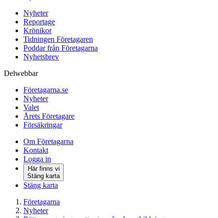
Nyheter
Reportage
Krönikor
Tidningen Företagaren
Poddar från Företagarna
Nyhetsbrev
Delwebbar
Företagarna.se
Nyheter
Valet
Årets Företagare
Försäkringar
Om Företagarna
Kontakt
Logga in
Här finns vi
Stäng karta
Stäng karta
Företagarna
Nyheter