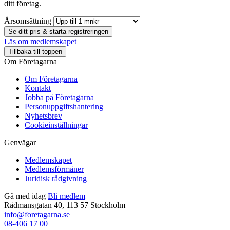
ditt företag.
Årsomsättning
Se ditt pris & starta registreringen
Läs om medlemskapet
Tillbaka till toppen
Om Företagarna
Om Företagarna
Kontakt
Jobba på Företagarna
Personuppgiftshantering
Nyhetsbrev
Cookieinställningar
Genvägar
Medlemskapet
Medlemsförmåner
Juridisk rådgivning
Gå med idag
Bli medlem
Rådmansgatan 40, 113 57 Stockholm
info@foretagarna.se
08-406 17 00