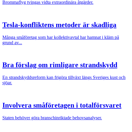
Brommaflyg tvingas vidta extraordinära åtgärder.
Tesla-konfliktens metoder är skadliga
Många småföretag som har kollektivavtal har hamnat i kläm på
grund av...
Bra förslag om rimligare strandskydd
En strandskyddsreform kan frigöra tillväxt längs Sveriges kust och
sjöar.
Involvera småföretagen i totalförsvaret
Staten behöver göra branschinriktade behovsanalyser.