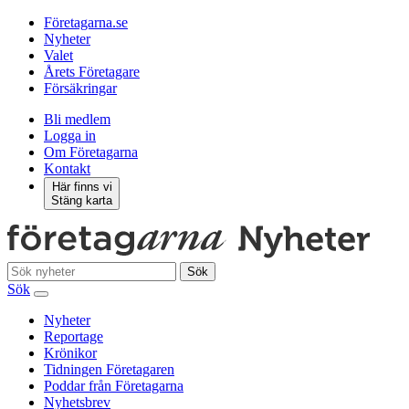
Företagarna.se
Nyheter
Valet
Årets Företagare
Försäkringar
Bli medlem
Logga in
Om Företagarna
Kontakt
Här finns vi
Stäng karta
Sök
Sök
Nyheter
Reportage
Krönikor
Tidningen Företagaren
Poddar från Företagarna
Nyhetsbrev