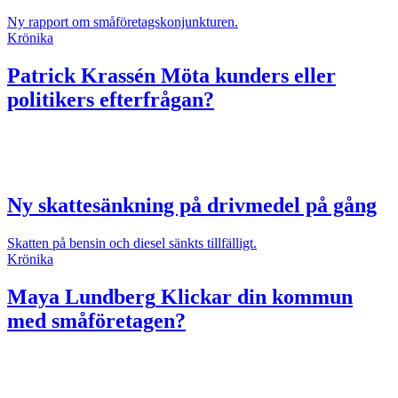
Ny rapport om småföretagskonjunkturen.
Krönika
Patrick Krassén
Möta kunders eller
politikers efterfrågan?
Ny skattesänkning på drivmedel på gång
Skatten på bensin och diesel sänkts tillfälligt.
Krönika
Maya Lundberg
Klickar din kommun
med småföretagen?