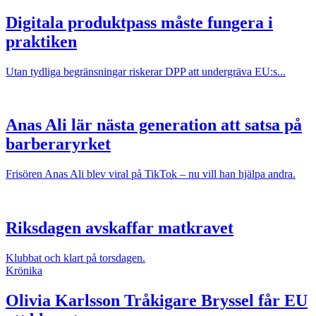
Digitala produktpass måste fungera i
praktiken
Utan tydliga begränsningar riskerar DPP att undergräva EU:s...
Anas Ali lär nästa generation att satsa på
barberaryrket
Frisören Anas Ali blev viral på TikTok – nu vill han hjälpa andra.
Riksdagen avskaffar matkravet
Klubbat och klart på torsdagen.
Krönika
Olivia Karlsson
Tråkigare Bryssel får EU