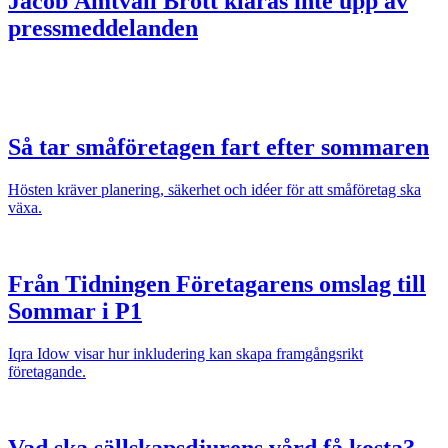
Jacob Ämtvall
Brott klaras inte upp av
pressmeddelanden
Så tar småföretagen fart efter sommaren
Hösten kräver planering, säkerhet och idéer för att småföretag ska
växa.
Från Tidningen Företagarens omslag till
Sommar i P1
Iqra Idow visar hur inkludering kan skapa framgångsrikt
företagande.
Vad ska sällskapsdjurens vård få kosta?