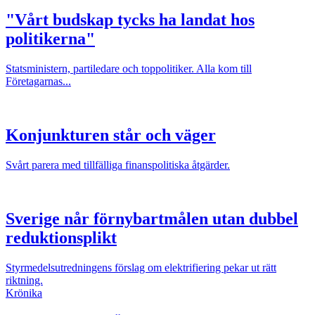
"Vårt budskap tycks ha landat hos
politikerna"
Statsministern, partiledare och toppolitiker. Alla kom till
Företagarnas...
Konjunkturen står och väger
Svårt parera med tillfälliga finanspolitiska åtgärder.
Sverige når förnybartmålen utan dubbel
reduktionsplikt
Styrmedelsutredningens förslag om elektrifiering pekar ut rätt
riktning.
Krönika