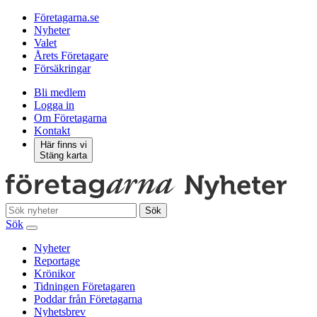
Företagarna.se
Nyheter
Valet
Årets Företagare
Försäkringar
Bli medlem
Logga in
Om Företagarna
Kontakt
Här finns vi
Stäng karta
Sök
Sök
Nyheter
Reportage
Krönikor
Tidningen Företagaren
Poddar från Företagarna
Nyhetsbrev