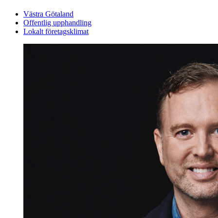
Västra Götaland
Offentlig upphandling
Lokalt företagsklimat