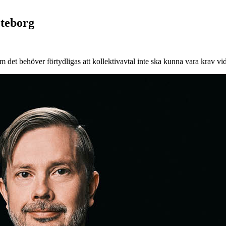
öteborg
 det behöver förtydligas att kollektivavtal inte ska kunna vara krav vi