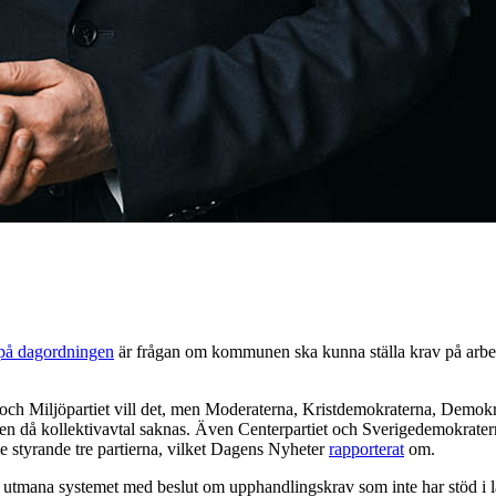
på dagordningen
är frågan om kommunen ska kunna ställa krav på arbets
och Miljöpartiet vill det, men Moderaterna, Kristdemokraterna, Demokra
len då kollektivavtal saknas. Även Centerpartiet och Sverigedemokraterna v
e styrande tre partierna, vilket Dagens Nyheter
rapporterat
om.
ll utmana systemet med beslut om upphandlingskrav som inte har stöd i la