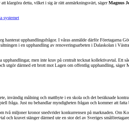
att klargöra detta, vilket i sig är rätt anmärkningsvärt, säger
Magnus J
ta systemet
teborg hanterat upphandlingsfrågor. I våras anmälde därför Företagarna Gö
valtningen i en upphandling av renoveringsarbeten i Dalaskolan i Västra
iga upphandlingar, men inte krav på centralt tecknat kollektivavtal. Ett s
a och utgör därmed ett brott mot Lagen om offentlig upphandling, säge
 invändig målning och mattbyte i en skola och det beräknade kontrakts
ll fråga. Just nu behandlar myndigheten frågan och kommer att fatta be
 om två miljoner kronor snedvrider konkurrensen på marknaden. Om Konkurr
ivavtal och kravet stänger därmed ute en stor del av Sveriges småföreta