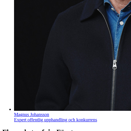
Magnus Johansson
Expert offentlig upphandling och konkurrens