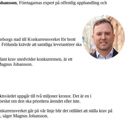
ohansson
, Företagarnas expert på offentlig upphandling och
teborgs stad till Konkurrensverket för brott
 Frölunda krävde att samtliga leverantörer ska
ådant krav snedvrider konkurrensen, är ett
r Magnus Johansson.
värdet uppgår till två miljoner kronor. Det är en i
slut om den ska prioritera ärendet eller inte.
ensverket går på vår linje blir det otillåtet att ställa krav på
gare, säger Magnus Johansson.