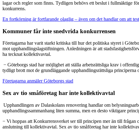
lagar och regler som finns. Tydligen behövs ett beslut i fullmäktige för 
konkurrens.
En fortkörning är fortfarande olaglig – även om det handlar om att tes
Kommuner får inte snedvrida konkurrensen
Företagarna har varit starkt kritiska till hur det politiska styret i Gö
mot upphandlingslagstiftningen. Anledningen är att stadsfastighetsför
ha tecknat kollektivavtal.
− Göteborgs stad har möjlighet att ställa arbetsrättsliga krav i offentl
tydligt brott mot de grundläggande upphandlingsrättsliga principern
Företagarna anmäler Göteborgs stad
Sex av tio småföretag har inte kollektivavtal
Upphandlingen av Dalaskolans renovering handlar om belysningsarbete,
upphandlingssammanhang liten summa, men en desto viktigare principie
− Vi hoppas att Konkurrensverket ser till principen mer än till frågan
anslutning till kollektivavtal. Sex av tio småföretag har inte kollekt