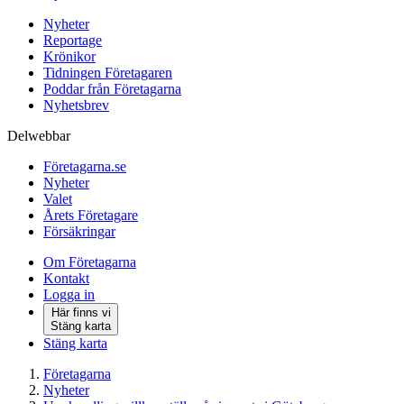
Nyheter
Reportage
Krönikor
Tidningen Företagaren
Poddar från Företagarna
Nyhetsbrev
Delwebbar
Företagarna.se
Nyheter
Valet
Årets Företagare
Försäkringar
Om Företagarna
Kontakt
Logga in
Här finns vi
Stäng karta
Stäng karta
Företagarna
Nyheter