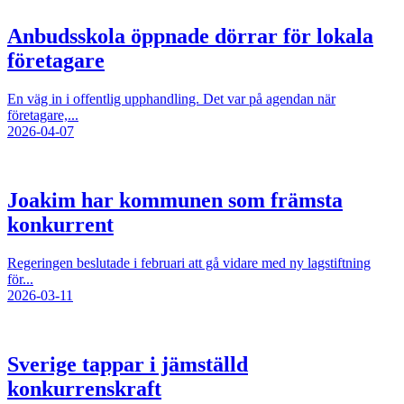
Anbudsskola öppnade dörrar för lokala
företagare
En väg in i offentlig upphandling. Det var på agendan när
företagare,...
2026-04-07
Joakim har kommunen som främsta
konkurrent
Regeringen beslutade i februari att gå vidare med ny lagstiftning
för...
2026-03-11
Sverige tappar i jämställd
konkurrenskraft