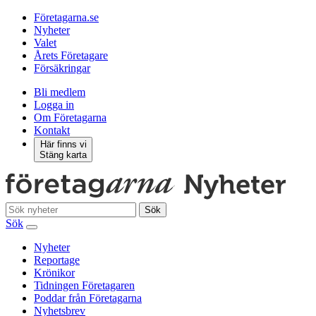
Företagarna.se
Nyheter
Valet
Årets Företagare
Försäkringar
Bli medlem
Logga in
Om Företagarna
Kontakt
Här finns vi
Stäng karta
Sök
Sök
Nyheter
Reportage
Krönikor
Tidningen Företagaren
Poddar från Företagarna
Nyhetsbrev