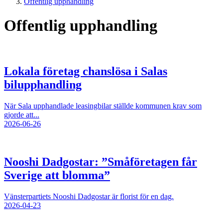
Offentlig upphandling
Offentlig upphandling
Lokala företag chanslösa i Salas
bilupphandling
När Sala upphandlade leasingbilar ställde kommunen krav som
gjorde att...
2026-06-26
Nooshi Dadgostar: ”Småföretagen får
Sverige att blomma”
Vänsterpartiets Nooshi Dadgostar är florist för en dag.
2026-04-23