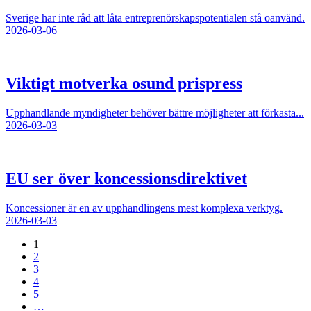
Sverige har inte råd att låta entreprenörskapspotentialen stå oanvänd.
2026-03-06
Viktigt motverka osund prispress
Upphandlande myndigheter behöver bättre möjligheter att förkasta...
2026-03-03
EU ser över koncessionsdirektivet
Koncessioner är en av upphandlingens mest komplexa verktyg.
2026-03-03
1
2
3
4
5
…