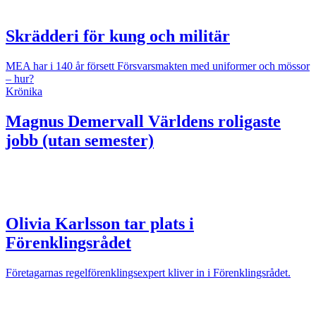
Skrädderi för kung och militär
MEA har i 140 år försett Försvarsmakten med uniformer och mössor
– hur?
Krönika
Magnus Demervall
Världens roligaste
jobb (utan semester)
Olivia Karlsson tar plats i
Förenklingsrådet
Företagarnas regelförenklingsexpert kliver in i Förenklingsrådet.