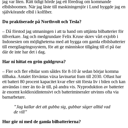
jag var liten. Rätt tidigt hörde jag ett föredrag om kommande
elbilsboomen. När jag läste till maskiningenjör i Lund byggde jag en
självkörande elbil i kolfiber.
Du praktiserade på Northvolt och Tesla?
– Då förstod jag utmaningen i att ta hand om uttjänta bilbatterier för
tillverkare. Jag och medgrundare Felix Kruse skrev vårt exjobb i
Indonesien om möjligheterna med att bygga om gamla elbilsbatterier
till energilagringssystem, för att ge människor tillgång till el på öar
där de inte har det i dag.
Har ni hittat en grön guldgruva?
– Fler och fler elbilar som såldes för 8-10 år sedan börjar komma
tillbaka. Antalet förväntas växa lavinartat fram till 2030. Oftast har
ett batteri 80 procent kapacitet kvar efter sitt första liv i bilen och kan
användas i mer än tio år till, på andra vis. Nyproduktion av batterier
är enormt koldioxidintensivt och batterimineraler utvinns ofta via
barnarbetare.
”Jag kallar det att gubba sig, gubbar säger alltid vad
de vill”
Hur gör ni med de gamla bilbatterierna?