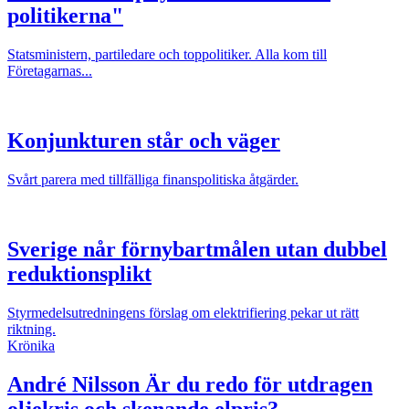
politikerna"
Statsministern, partiledare och toppolitiker. Alla kom till
Företagarnas...
Konjunkturen står och väger
Svårt parera med tillfälliga finanspolitiska åtgärder.
Sverige når förnybartmålen utan dubbel
reduktionsplikt
Styrmedelsutredningens förslag om elektrifiering pekar ut rätt
riktning.
Krönika
André Nilsson
Är du redo för utdragen
oljekris och skenande elpris?