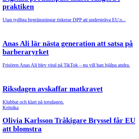
praktiken
Utan tydliga begränsningar riskerar DPP att undergräva EU:s...
Anas Ali lär nästa generation att satsa på
barberaryrket
Frisören Anas Ali blev viral på TikTok – nu vill han hjälpa andra.
Riksdagen avskaffar matkravet
Klubbat och klart på torsdagen.
Krönika
Olivia Karlsson
Tråkigare Bryssel får EU
att blomstra