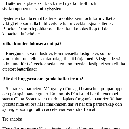
– Batterierna placeras i block med nya kontroll‐ och
styrkomponenter, samt kylsystem.
Systemen kan ta emot batterier av olika kemi och form vilket är
viktigt eftersom alla biltillverkare har utvecklat egna batterier.
Blocken är som legobitar och flera kan kopplas ihop till den
kapacitet du behöver.
Vilka kunder fokuserar ni på?
– Energiintensiva industrier, kommersiella fastigheter, sol- och
vindparker och elbilsladdarbolag, till att börja med. Vi signade vår
pilotkund för två veckor sedan, en kommersiell fastighet som vill ha
ett stort batterilager.
Blir det huggsexa om gamla batterier nu?
– Snarare samarbeten. Många nya företag i branschen poppar upp
och gör spännande grejer. En kompis från Lund har till exempel
startat Cling Systems, en marknadsplats för gamla batterier. Vi har
lyckats hitta ett bra hål i marknaden där vi har bra partnerskap och
synergier som gör att vi accelererar varandra framåt.
Tre snabba
Heureka-moment:
När vi insåg att det är lönsamt att skapa impact