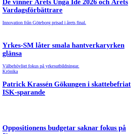
De vinner Årets Unga Idé 2026 och Årets
Vardagsförbättrare
Innovation från Göteborg prisad i årets final.
Yrkes-SM låter smala hantverkaryrken
glänsa
Välbehövligt fokus på yrkesutbildningar.
Krönika
Patrick Krassén
Gökungen i skattebefriat
ISK-sparande
Oppositionens budgetar saknar fokus på