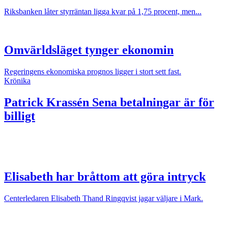
Riksbanken låter styrräntan ligga kvar på 1,75 procent, men...
Omvärldsläget tynger ekonomin
Regeringens ekonomiska prognos ligger i stort sett fast.
Krönika
Patrick Krassén
Sena betalningar är för
billigt
Elisabeth har bråttom att göra intryck
Centerledaren Elisabeth Thand Ringqvist jagar väljare i Mark.