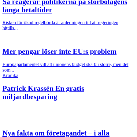
Så reagerar politikerna på storbolagens
långa betaltider
Risken för ökad regelbörda är anledningen till att regeringen
hittills...
Mer pengar löser inte EU:s problem
Europaparlamentet vill att unionens budget ska bli större, men det
som...
Krönika
Patrick Krassén
En gratis
miljardbesparing
Nya fakta om företagandet – i alla