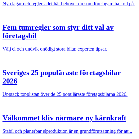
Nya lagar och regler - det här behöver du som företagare ha koll på.
Fem tumregler som styr ditt val av
företagsbil
Välj el och undvik onödigt stora bilar, experten tipsar.
Sveriges 25 populäraste företagsbilar
2026
Upptäck topplistan över de 25 populäraste företagsbilarna 2026.
Välkommet kliv närmare ny kärnkraft
Stabil och planerbar elproduktion är en grundförutsättning för att...