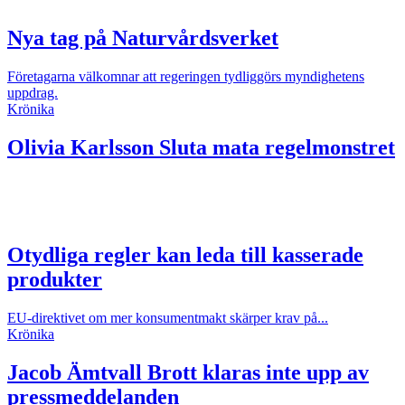
Nya tag på Naturvårdsverket
Företagarna välkomnar att regeringen tydliggörs myndighetens
uppdrag.
Krönika
Olivia Karlsson
Sluta mata regelmonstret
Otydliga regler kan leda till kasserade
produkter
EU-direktivet om mer konsumentmakt skärper krav på...
Krönika
Jacob Ämtvall
Brott klaras inte upp av
pressmeddelanden