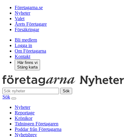
Företagarna.se
Nyheter
Valet
Årets Företagare
Försäkringar
Bli medlem
Logga in
Om Företagarna
Kontakt
Här finns vi
Stäng karta
Sök
Sök
Nyheter
Reportage
Krönikor
Tidningen Företagaren
Poddar från Företagarna
Nyhetsbrev