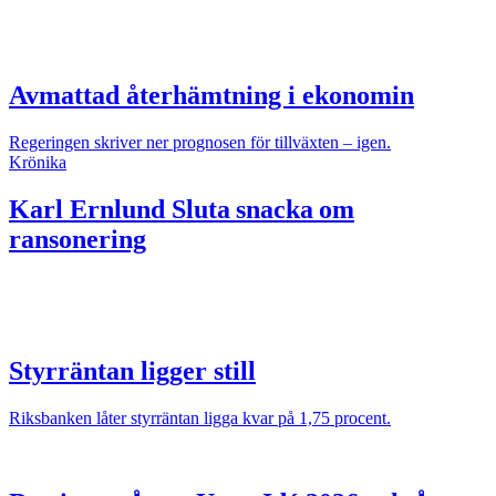
Avmattad återhämtning i ekonomin
Regeringen skriver ner prognosen för tillväxten – igen.
Krönika
Karl Ernlund
Sluta snacka om
ransonering
Styrräntan ligger still
Riksbanken låter styrräntan ligga kvar på 1,75 procent.