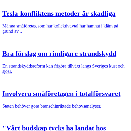
Tesla-konfliktens metoder är skadliga
Många småföretag som har kollektivavtal har hamnat i kläm på
grund av...
Bra förslag om rimligare strandskydd
En strandskyddsreform kan frigöra tillväxt längs Sveriges kust och
sjöar.
Involvera småföretagen i totalförsvaret
Staten behöver göra branschinriktade behovsanalyser.
"Vårt budskap tycks ha landat hos