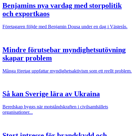
Benjamins nya vardag med storpolitik
och exportkaos
Företagaren följde med Benjamin Dousa under en dag i Västerås.
Mindre förutsebar myndighetsutövning
skapar problem
Många företag uppfattar myndighetsaktivism som ett reellt problem.
Så kan Sverige lära av Ukraina
Beredskap byggs när motståndskraften i civilsamhällets
organisationer...
Stort intresse för brandskydd och