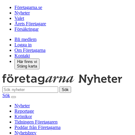
Företagarna.se
Nyheter
Valet
Årets Företagare
Försäkringar
Bli medlem
Logga in
Om Företagarna
Kontakt
Här finns vi
Stäng karta
Sök
Sök
Nyheter
Reportage
Krönikor
Tidningen Företagaren
Poddar från Företagarna
Nyhetsbrev