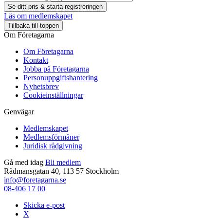
Se ditt pris & starta registreringen
Läs om medlemskapet
Tillbaka till toppen
Om Företagarna
Om Företagarna
Kontakt
Jobba på Företagarna
Personuppgiftshantering
Nyhetsbrev
Cookieinställningar
Genvägar
Medlemskapet
Medlemsförmåner
Juridisk rådgivning
Gå med idag
Bli medlem
Rådmansgatan 40, 113 57 Stockholm
info@foretagarna.se
08-406 17 00
Skicka e-post
X