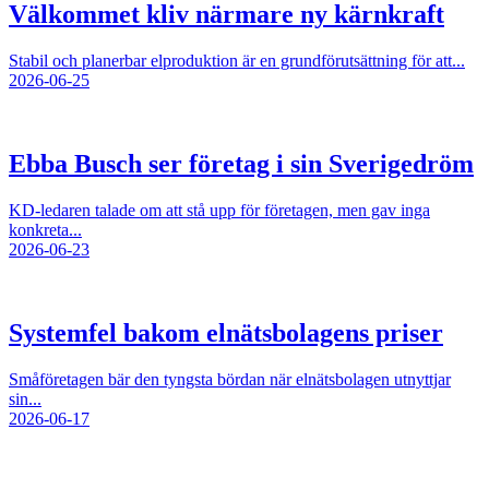
Välkommet kliv närmare ny kärnkraft
Stabil och planerbar elproduktion är en grundförutsättning för att...
2026-06-25
Ebba Busch ser företag i sin Sverigedröm
KD-ledaren talade om att stå upp för företagen, men gav inga
konkreta...
2026-06-23
Systemfel bakom elnätsbolagens priser
Småföretagen bär den tyngsta bördan när elnätsbolagen utnyttjar
sin...
2026-06-17