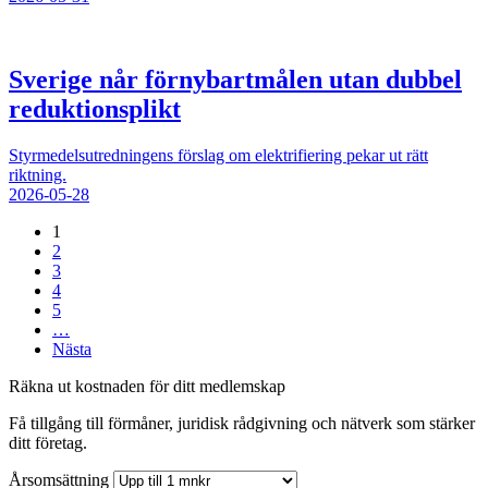
Sverige når förnybartmålen utan dubbel
reduktionsplikt
Styrmedelsutredningens förslag om elektrifiering pekar ut rätt
riktning.
2026-05-28
1
2
3
4
5
…
Nästa
Räkna ut kostnaden för ditt medlemskap
Få tillgång till förmåner, juridisk rådgivning och nätverk som stärker
ditt företag.
Årsomsättning