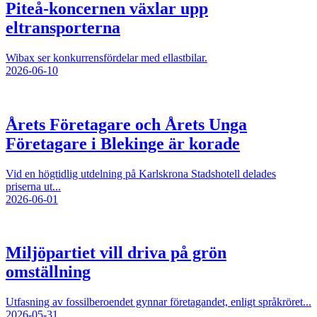
Piteå-koncernen växlar upp
eltransporterna
Wibax ser konkurrensfördelar med ellastbilar.
2026-06-10
Årets Företagare och Årets Unga
Företagare i Blekinge är korade
Vid en högtidlig utdelning på Karlskrona Stadshotell delades
priserna ut...
2026-06-01
Miljöpartiet vill driva på grön
omställning
Utfasning av fossilberoendet gynnar företagandet, enligt språkröret...
2026-05-31