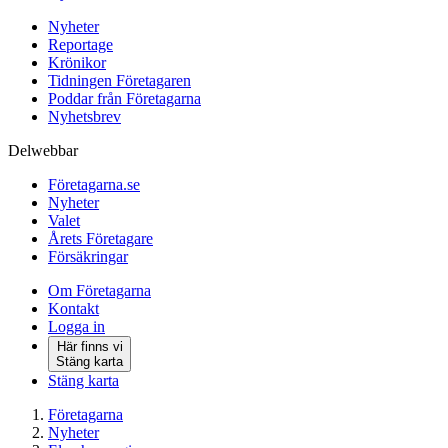
Nyheter
Reportage
Krönikor
Tidningen Företagaren
Poddar från Företagarna
Nyhetsbrev
Delwebbar
Företagarna.se
Nyheter
Valet
Årets Företagare
Försäkringar
Om Företagarna
Kontakt
Logga in
Här finns vi
Stäng karta
Stäng karta
Företagarna
Nyheter