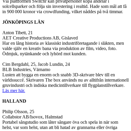
Via plattformen Switchr kan privatpersoner köpa andelar i
solcellsparker och följa sin investering i realtid. Hade som mål att få
in 900 000 kronor via crowdfunding, vilket nåddes på två timmar.
JÖNKÖPINGS LÄN
Anton Tibett, 21
AET Creative Productions AB, Gislaved
Har en lång historia av klassiskt industriföretagande i släkten, men
valde själv en kreativ bana via produktion av film, video, foto.
Ödmjuk, nytänkande och lyhörd mot kunden.
Cim Bergdahl, 25, Jacob Lundin, 24
BLB Industries, Värnamo
Lusten att bygga en enorm och snabb 3D-skrivare blev till en
världssuccé. Skrivaren The box används nu av alltifrån internationell
gruvindustri och indiska medicintillverkare till flygplanstillverkare.
Läs mer här.
HALLAND
Philip Olsson, 25
Collabstor AB/Isovox, Halmstad
Portabel sångstudio som låter sångare öva och spela in när som
helst, var som helst, utan att bli hatad av grannarna eller övriga