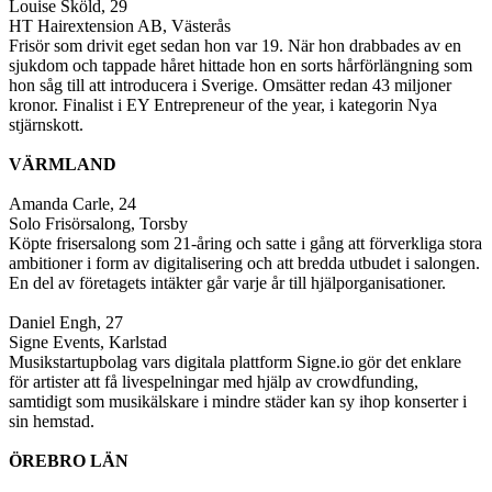
Louise Sköld, 29
HT Hairextension AB, Västerås
Frisör som drivit eget sedan hon var 19. När hon drabbades av en
sjukdom och tappade håret hittade hon en sorts hårförlängning som
hon såg till att introducera i Sverige. Omsätter redan 43 miljoner
kronor. Finalist i EY Entrepreneur of the year, i kategorin Nya
stjärnskott.
VÄRMLAND
Amanda Carle, 24
Solo Frisörsalong, Torsby
Köpte frisersalong som 21-åring och satte i gång att förverkliga stora
ambitioner i form av digitalisering och att bredda utbudet i salongen.
En del av företagets intäkter går varje år till hjälporganisationer.
Daniel Engh, 27
Signe Events, Karlstad
Musikstartupbolag vars digitala plattform Signe.io gör det enklare
för artister att få livespelningar med hjälp av crowdfunding,
samtidigt som musikälskare i mindre städer kan sy ihop konserter i
sin hemstad.
ÖREBRO LÄN