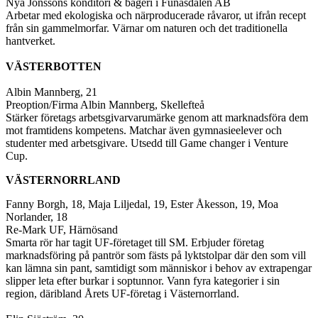
Nya Jonssons konditori & bageri i Funäsdalen AB
Arbetar med ekologiska och närproducerade råvaror, ut ifrån recept
från sin gammelmorfar. Värnar om naturen och det traditionella
hantverket.
VÄSTERBOTTEN
Albin Mannberg, 21
Preoption/Firma Albin Mannberg, Skellefteå
Stärker företags arbetsgivarvarumärke genom att marknadsföra dem
mot framtidens kompetens. Matchar även gymnasieelever och
studenter med arbetsgivare. Utsedd till Game changer i Venture
Cup.
VÄSTERNORRLAND
Fanny Borgh, 18, Maja Liljedal, 19, Ester Åkesson, 19, Moa
Norlander, 18
Re-Mark UF, Härnösand
Smarta rör har tagit UF-företaget till SM. Erbjuder företag
marknadsföring på pantrör som fästs på lyktstolpar där den som vill
kan lämna sin pant, samtidigt som människor i behov av extrapengar
slipper leta efter burkar i soptunnor. Vann fyra kategorier i sin
region, däribland Årets UF-företag i Västernorrland.