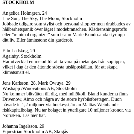
STOCKHOLM
Angelica Holmgren, 24
The Sun, The Sky, The Moon, Stockholm
Jobbade tidigare som stylist och personal shopper men drabbades av
hållbarhetspanik över läget i modebranschen. Klädrensningsproffs
eller ”minimal organizer” som i sann Marie Kondo-anda styr upp
ditt liv. Eller åtminstone din garderob.
Elin Ledskog, 29
Againity, Stockholm
Har utvecklat en metod för att ta vara på metangas från soptippar,
vilket i dag är den åttonde största utsläppskällan, för att skapa
klimatsmart el.
Jens Karlsson, 28, Mark Owuya, 29
Woshapp /Winovations AB, Stockholm
Nu kommer biltvätten till dig, med miljökoll. Bland kunderna finns
Drivenow, Aimo och några av de större hyrbilsföretagen. Duon
håvade in 1,2 miljoner via hockeystjärnan Mattias Weinhandls
riskkapitalbolag. Nu tar bolaget in ytterligare 10 miljoner kronor, via
Norrsken. Läs mer här.
Johanna Ingelsson, 29
Equestrian Stockholm AB, Skogås