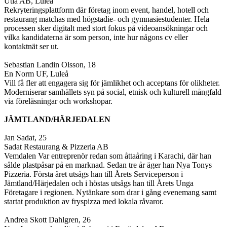
Utia AB, Luleå
Rekryteringsplattform där företag inom event, handel, hotell och
restaurang matchas med högstadie- och gymnasiestudenter. Hela
processen sker digitalt med stort fokus på videoansökningar och
vilka kandidaterna är som person, inte hur någons cv eller
kontaktnät ser ut.
Sebastian Landin Olsson, 18
En Norm UF, Luleå
Vill få fler att engagera sig för jämlikhet och acceptans för olikheter.
Moderniserar samhällets syn på social, etnisk och kulturell mångfald
via föreläsningar och workshopar.
JÄMTLAND/HÄRJEDALEN
Jan Sadat, 25
Sadat Restaurang & Pizzeria AB
Vemdalen Var entreprenör redan som åttaåring i Karachi, där han
sålde plastpåsar på en marknad. Sedan tre år äger han Nya Tonys
Pizzeria. Första året utsågs han till Årets Serviceperson i
Jämtland/Härjedalen och i höstas utsågs han till Årets Unga
Företagare i regionen. Nytänkare som drar i gång evenemang samt
startat produktion av fryspizza med lokala råvaror.
Andrea Skott Dahlgren, 26