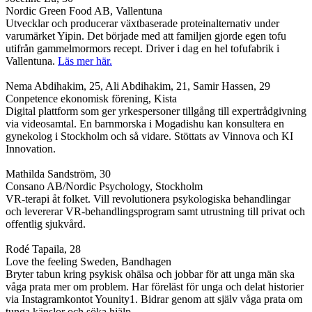
Nordic Green Food AB, Vallentuna
Utvecklar och producerar växtbaserade proteinalternativ under
varumärket Yipin. Det började med att familjen gjorde egen tofu
utifrån gammelmormors recept. Driver i dag en hel tofufabrik i
Vallentuna.
Läs mer här.
Nema Abdihakim, 25, Ali Abdihakim, 21, Samir Hassen, 29
Conpetence ekonomisk förening, Kista
Digital plattform som ger yrkespersoner tillgång till expertrådgivning
via videosamtal. En barnmorska i Mogadishu kan konsultera en
gynekolog i Stockholm och så vidare. Stöttats av Vinnova och KI
Innovation.
Mathilda Sandström, 30
Consano AB/Nordic Psychology, Stockholm
VR-terapi åt folket. Vill revolutionera psykologiska behandlingar
och levererar VR-behandlingsprogram samt utrustning till privat och
offentlig sjukvård.
Rodé Tapaila, 28
Love the feeling Sweden, Bandhagen
Bryter tabun kring psykisk ohälsa och jobbar för att unga män ska
våga prata mer om problem. Har föreläst för unga och delat historier
via Instagramkontot Younity1. Bidrar genom att själv våga prata om
tunga känslor och söka hjälp.