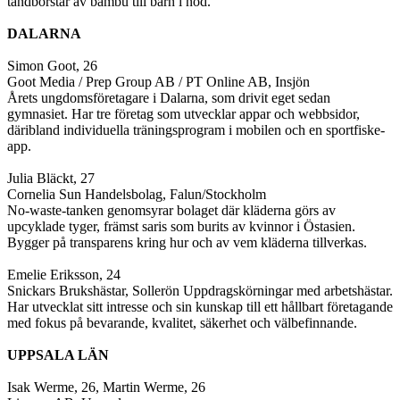
tandborstar av bambu till barn i nöd.
DALARNA
Simon Goot, 26
Goot Media / Prep Group AB / PT Online AB, Insjön
Årets ungdomsföretagare i Dalarna, som drivit eget sedan
gymnasiet. Har tre företag som utvecklar appar och webbsidor,
däribland individuella träningsprogram i mobilen och en sportfiske-
app.
Julia Bläckt, 27
Cornelia Sun Handelsbolag, Falun/Stockholm
No-waste-tanken genomsyrar bolaget där kläderna görs av
upcyklade tyger, främst saris som burits av kvinnor i Östasien.
Bygger på transparens kring hur och av vem kläderna tillverkas.
Emelie Eriksson, 24
Snickars Brukshästar, Sollerön Uppdragskörningar med arbetshästar.
Har utvecklat sitt intresse och sin kunskap till ett hållbart företagande
med fokus på bevarande, kvalitet, säkerhet och välbefinnande.
UPPSALA LÄN
Isak Werme, 26, Martin Werme, 26