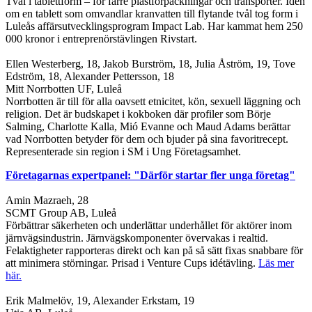
Tvål i tablettform – för färre plastförpackningar och transporter. Idén
om en tablett som omvandlar kranvatten till flytande tvål tog form i
Luleås affärsutvecklingsprogram Impact Lab. Har kammat hem 250
000 kronor i entreprenörstävlingen Rivstart.
Ellen Westerberg, 18, Jakob Burström, 18, Julia Åström, 19, Tove
Edström, 18, Alexander Pettersson, 18
Mitt Norrbotten UF, Luleå
Norrbotten är till för alla oavsett etnicitet, kön, sexuell läggning och
religion. Det är budskapet i kokboken där profiler som Börje
Salming, Charlotte Kalla, Mió Evanne och Maud Adams berättar
vad Norrbotten betyder för dem och bjuder på sina favoritrecept.
Representerade sin region i SM i Ung Företagsamhet.
Företagarnas expertpanel: "Därför startar fler unga företag"
Amin Mazraeh, 28
SCMT Group AB, Luleå
Förbättrar säkerheten och underlättar underhållet för aktörer inom
järnvägsindustrin. Järnvägskomponenter övervakas i realtid.
Felaktigheter rapporteras direkt och kan på så sätt fixas snabbare för
att minimera störningar. Prisad i Venture Cups idétävling.
Läs mer
här.
Erik Malmelöv, 19, Alexander Erkstam, 19