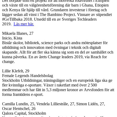
Det började som ett projekt för att motverka rotaviruset i Etiopien
och växte till en välgörenhetsförening där barn i Ghana, Etiopien
och Kenya får hjälp till vård. Grundaren investerar i företag och
lägger sedan all vinst i The Bambino Project. Vinnare av stipendiet
#GeTillbaka 2018. Utsedd till en av Sveriges Techleaders
2019.
Läs mer här.
Mikaela Illanes, 27
Inicio, Kista
Bistår skolor, bibliotek, science parks och andra mötesplatser för
utbildning och innovation med övningar i teknik och digitalt
skapande. Allt för att fler ska känna sig som en del av samhället och
kunna påverka. En av årets Change leaders 2019, via Reach for
change.
Lillie Klefelt, 29
Female Legends Handelsbolag
Stockholm Utbildningar, träningsläger och en europeisk liga ska ge
fler kvinnliga e-sportare. Växer i raketfart med över 2 500
medlemmar och har fått in 5,3 miljoner kronor av Arvsfonden för att
forma framtidens e-sport.
Camilla Lundin, 25, Vendela Lilliestråle, 27, Simon Lidén, 27,
Oscar Hentschel, 26
Qalora Capital, Stockholm