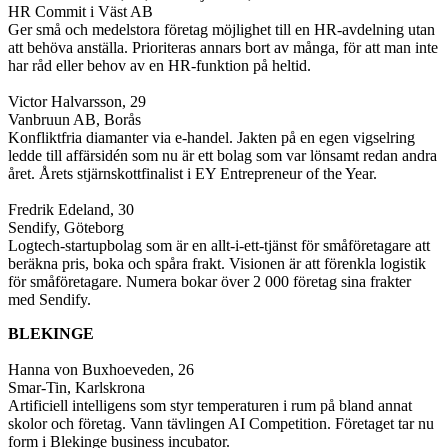
HR Commit i Väst AB
Ger små och medelstora företag möjlighet till en HR-avdelning utan
att behöva anställa. Prioriteras annars bort av många, för att man inte
har råd eller behov av en HR-funktion på heltid.
Victor Halvarsson, 29
Vanbruun AB, Borås
Konfliktfria diamanter via e-handel. Jakten på en egen vigselring
ledde till affärsidén som nu är ett bolag som var lönsamt redan andra
året. Årets stjärnskottfinalist i EY Entrepreneur of the Year.
Fredrik Edeland, 30
Sendify, Göteborg
Logtech-startupbolag som är en allt-i-ett-tjänst för småföretagare att
beräkna pris, boka och spåra frakt. Visionen är att förenkla logistik
för småföretagare. Numera bokar över 2 000 företag sina frakter
med Sendify.
BLEKINGE
Hanna von Buxhoeveden, 26
Smar-Tin, Karlskrona
Artificiell intelligens som styr temperaturen i rum på bland annat
skolor och företag. Vann tävlingen AI Competition. Företaget tar nu
form i Blekinge business incubator.