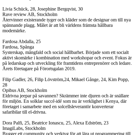
Livia Schück, 28, Josephine Bergqvist, 30
Rave review AB, Stockholm
Återvinner existerande tyger och kläder som de designar om till nya
spännande plagg. Målet är att bli världens främsta hållbara
modemärke.
Fardosa Abdalla, 25
Fardosa, Spånga
Systerskap, mångfald och social hållbarhet. Började som ett socialt
aktivt skomärke i kombination med workshopar och event. Fokus är
på ledarskap och utveckling för framtidens entreprenörer och ledare.
Årets företagare på Förortsgalan 2019.
Filip Gadler, 26, Filip Lövström,24, Mikael Gånge, 24, Kim Popp,
28
Opibus AB, Stockholm
Eldrivna jeepar på savannen? Skrämmer inte djuren och är snällare
för miljön. En solklar succé-idé som nu är verklighet i Kenya, där
företaget i samarbete med en solcellsleverantör konverterar
safaribilar till el-drivna.
Dora Palfi, 25, Beatrice Ionascu, 25, Alexa Edström, 23
ImagiLabs, Stockholm
Bygger ett community och verktyg för att lära ut programmering till