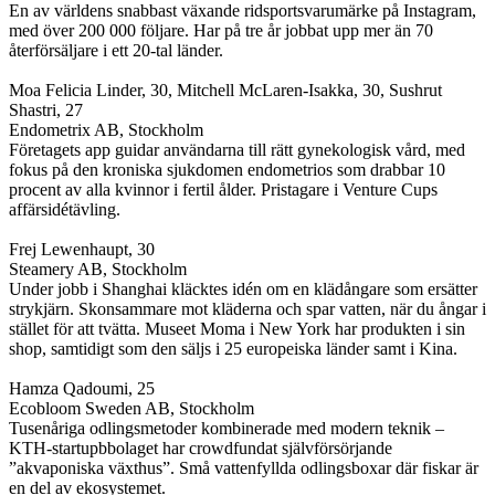
En av världens snabbast växande ridsportsvarumärke på Instagram,
med över 200 000 följare. Har på tre år jobbat upp mer än 70
återförsäljare i ett 20-tal länder.
Moa Felicia Linder, 30, Mitchell McLaren-Isakka, 30, Sushrut
Shastri, 27
Endometrix AB, Stockholm
Företagets app guidar användarna till rätt gynekologisk vård, med
fokus på den kroniska sjukdomen endometrios som drabbar 10
procent av alla kvinnor i fertil ålder. Pristagare i Venture Cups
affärsidétävling.
Frej Lewenhaupt, 30
Steamery AB, Stockholm
Under jobb i Shanghai kläcktes idén om en klädångare som ersätter
strykjärn. Skonsammare mot kläderna och spar vatten, när du ångar i
stället för att tvätta. Museet Moma i New York har produkten i sin
shop, samtidigt som den säljs i 25 europeiska länder samt i Kina.
Hamza Qadoumi, 25
Ecobloom Sweden AB, Stockholm
Tusenåriga odlingsmetoder kombinerade med modern teknik –
KTH-startupbbolaget har crowdfundat självförsörjande
”akvaponiska växthus”. Små vattenfyllda odlingsboxar där fiskar är
en del av ekosystemet.