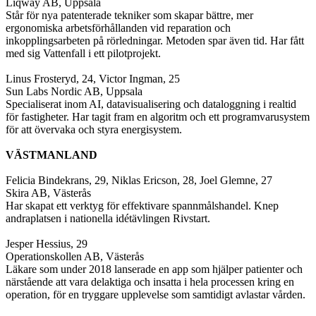
Liqway AB, Uppsala
Står för nya patenterade tekniker som skapar bättre, mer
ergonomiska arbetsförhållanden vid reparation och
inkopplingsarbeten på rörledningar. Metoden spar även tid. Har fått
med sig Vattenfall i ett pilotprojekt.
Linus Frosteryd, 24, Victor Ingman, 25
Sun Labs Nordic AB, Uppsala
Specialiserat inom AI, datavisualisering och dataloggning i realtid
för fastigheter. Har tagit fram en algoritm och ett programvarusystem
för att övervaka och styra energisystem.
VÄSTMANLAND
Felicia Bindekrans, 29, Niklas Ericson, 28, Joel Glemne, 27
Skira AB, Västerås
Har skapat ett verktyg för effektivare spannmålshandel. Knep
andraplatsen i nationella idétävlingen Rivstart.
Jesper Hessius, 29
Operationskollen AB, Västerås
Läkare som under 2018 lanserade en app som hjälper patienter och
närstående att vara delaktiga och insatta i hela processen kring en
operation, för en tryggare upplevelse som samtidigt avlastar vården.