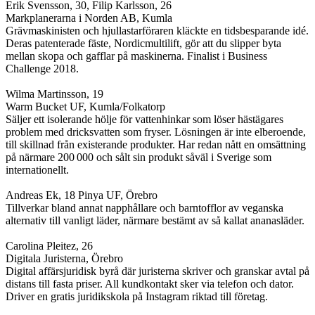
Erik Svensson, 30, Filip Karlsson, 26
Markplanerarna i Norden AB, Kumla
Grävmaskinisten och hjullastarföraren kläckte en tidsbesparande idé.
Deras patenterade fäste, Nordicmultilift, gör att du slipper byta
mellan skopa och gafflar på maskinerna. Finalist i Business
Challenge 2018.
Wilma Martinsson, 19
Warm Bucket UF, Kumla/Folkatorp
Säljer ett isolerande hölje för vattenhinkar som löser hästägares
problem med dricksvatten som fryser. Lösningen är inte elberoende,
till skillnad från existerande produkter. Har redan nått en omsättning
på närmare 200 000 och sålt sin produkt såväl i Sverige som
internationellt.
Andreas Ek, 18 Pinya UF, Örebro
Tillverkar bland annat napphållare och barntofflor av veganska
alternativ till vanligt läder, närmare bestämt av så kallat ananasläder.
Carolina Pleitez, 26
Digitala Juristerna, Örebro
Digital affärsjuridisk byrå där juristerna skriver och granskar avtal på
distans till fasta priser. All kundkontakt sker via telefon och dator.
Driver en gratis juridikskola på Instagram riktad till företag.