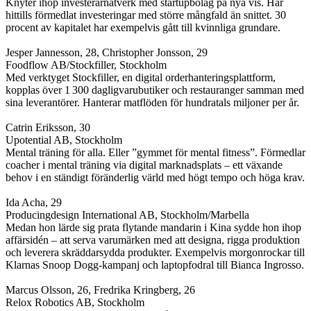
Knyter ihop investerarnätverk med startupbolag på nya vis. Har
hittills förmedlat investeringar med större mångfald än snittet. 30
procent av kapitalet har exempelvis gått till kvinnliga grundare.
Jesper Jannesson, 28, Christopher Jonsson, 29
Foodflow AB/Stockfiller, Stockholm
Med verktyget Stockfiller, en digital orderhanteringsplattform,
kopplas över 1 300 dagligvarubutiker och restauranger samman med
sina leverantörer. Hanterar matflöden för hundratals miljoner per år.
Catrin Eriksson, 30
Upotential AB, Stockholm
Mental träning för alla. Eller ”gymmet för mental fitness”. Förmedlar
coacher i mental träning via digital marknadsplats – ett växande
behov i en ständigt föränderlig värld med högt tempo och höga krav.
Ida Acha, 29
Producingdesign International AB, Stockholm/Marbella
Medan hon lärde sig prata flytande mandarin i Kina sydde hon ihop
affärsidén – att serva varumärken med att designa, rigga produktion
och leverera skräddarsydda produkter. Exempelvis morgonrockar till
Klarnas Snoop Dogg-kampanj och laptopfodral till Bianca Ingrosso.
Marcus Olsson, 26, Fredrika Kringberg, 26
Relox Robotics AB, Stockholm