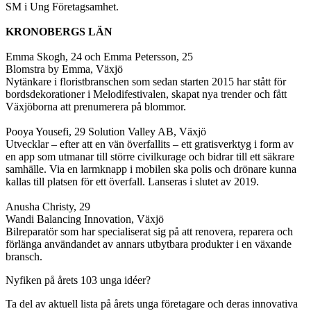
SM i Ung Företagsamhet.
KRONOBERGS LÄN
Emma Skogh, 24 och Emma Petersson, 25
Blomstra by Emma, Växjö
Nytänkare i floristbranschen som sedan starten 2015 har stått för
bordsdekorationer i Melodifestivalen, skapat nya trender och fått
Växjöborna att prenumerera på blommor.
Pooya Yousefi, 29 Solution Valley AB, Växjö
Utvecklar – efter att en vän överfallits – ett gratisverktyg i form av
en app som utmanar till större civilkurage och bidrar till ett säkrare
samhälle. Via en larmknapp i mobilen ska polis och drönare kunna
kallas till platsen för ett överfall. Lanseras i slutet av 2019.
Anusha Christy, 29
Wandi Balancing Innovation, Växjö
Bilreparatör som har specialiserat sig på att renovera, reparera och
förlänga användandet av annars utbytbara produkter i en växande
bransch.
Nyfiken på årets 103 unga idéer?
Ta del av aktuell lista på årets unga företagare och deras innovativa