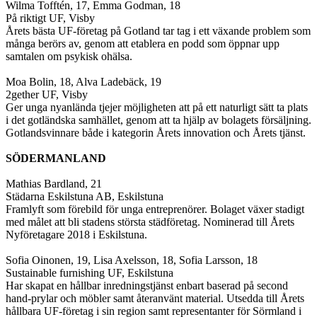
Wilma Tofftén, 17, Emma Godman, 18
På riktigt UF, Visby
Årets bästa UF-företag på Gotland tar tag i ett växande problem som
många berörs av, genom att etablera en podd som öppnar upp
samtalen om psykisk ohälsa.
Moa Bolin, 18, Alva Ladebäck, 19
2gether UF, Visby
Ger unga nyanlända tjejer möjligheten att på ett naturligt sätt ta plats
i det gotländska samhället, genom att ta hjälp av bolagets försäljning.
Gotlandsvinnare både i kategorin Årets innovation och Årets tjänst.
SÖDERMANLAND
Mathias Bardland, 21
Städarna Eskilstuna AB, Eskilstuna
Framlyft som förebild för unga entreprenörer. Bolaget växer stadigt
med målet att bli stadens största städföretag. Nominerad till Årets
Nyföretagare 2018 i Eskilstuna.
Sofia Oinonen, 19, Lisa Axelsson, 18, Sofia Larsson, 18
Sustainable furnishing UF, Eskilstuna
Har skapat en hållbar inredningstjänst enbart baserad på second
hand-prylar och möbler samt återanvänt material. Utsedda till Årets
hållbara UF-företag i sin region samt representanter för Sörmland i