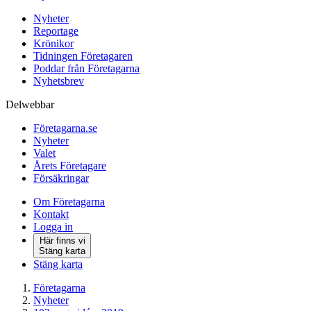
Nyheter
Reportage
Krönikor
Tidningen Företagaren
Poddar från Företagarna
Nyhetsbrev
Delwebbar
Företagarna.se
Nyheter
Valet
Årets Företagare
Försäkringar
Om Företagarna
Kontakt
Logga in
Här finns vi
Stäng karta
Stäng karta
Företagarna
Nyheter