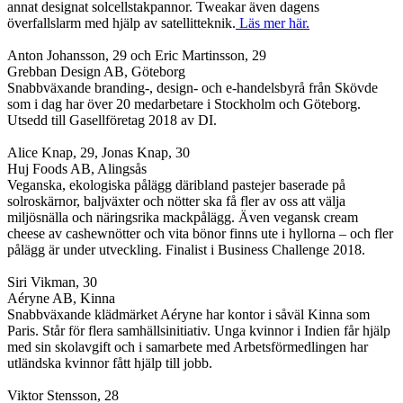
annat designat solcellstakpannor. Tweakar även dagens
överfallslarm med hjälp av satellitteknik.
Läs mer här.
Anton Johansson, 29 och Eric Martinsson, 29
Grebban Design AB, Göteborg
Snabbväxande branding-, design- och e-handelsbyrå från Skövde
som i dag har över 20 medarbetare i Stockholm och Göteborg.
Utsedd till Gasellföretag 2018 av DI.
Alice Knap, 29, Jonas Knap, 30
Huj Foods AB, Alingsås
Veganska, ekologiska pålägg däribland pastejer baserade på
solroskärnor, baljväxter och nötter ska få fler av oss att välja
miljösnälla och näringsrika mackpålägg. Även vegansk cream
cheese av cashewnötter och vita bönor finns ute i hyllorna – och fler
pålägg är under utveckling. Finalist i Business Challenge 2018.
Siri Vikman, 30
Aéryne AB, Kinna
Snabbväxande klädmärket Aéryne har kontor i såväl Kinna som
Paris. Står för flera samhällsinitiativ. Unga kvinnor i Indien får hjälp
med sin skolavgift och i samarbete med Arbetsförmedlingen har
utländska kvinnor fått hjälp till jobb.
Viktor Stensson, 28