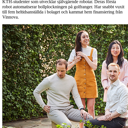
KTH-studenter som utvecklar självgående robotar. Deras första
robot automatiserar bollplockningen på golfranger. Har snabbt vuxit
till fem heltidsanställda i bolaget och kammat hem finansiering från
Vinnova.