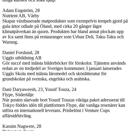
Adam Engström, 28
Nutrient AB, Vårby
Skapar växtbaserade matprodukter som exempelvis tempeh gjord på
gula ärtor odlade på Öland, med cirka 20 gånger lägre
klimatpåverkan än quorn. Produkten har bland annat plockats upp
av Ica samt finns på restauranger som Urban Deli, Taku-Taku och
Warung.
Daniel Forslund, 28
Ugglo utbildning AB
Gör succé med inlästa bilderböcker för förskolor. Tjänsten används
redan av en tredjedel av Sveriges kommuner. I januari lanserades
Ugglo Skola med inlästa läromedel och skönlitteratur för
grundskolan på svenska, engelska och arabiska.
Dani Daryaweesh, 23, Yousif Touza, 24
Flype, Södertälje
När posten slarvade bort Yousif Touzas viktiga paket adresserat till
Tokyo föddes idén till plattformen Flype, där vanliga resenärer kan
utföra en internationell leverans. Prisbelönt i Venture Cups
affärsidétävling.
Kassim Nagwere, 28