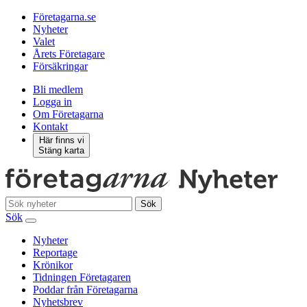
Företagarna.se
Nyheter
Valet
Årets Företagare
Försäkringar
Bli medlem
Logga in
Om Företagarna
Kontakt
Här finns vi
Stäng karta
Sök
Sök
Nyheter
Reportage
Krönikor
Tidningen Företagaren
Poddar från Företagarna
Nyhetsbrev