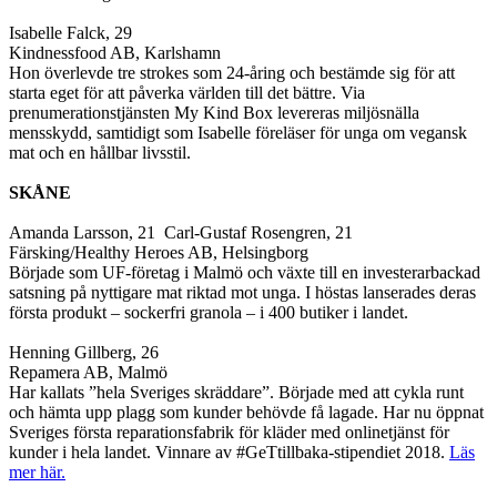
Isabelle Falck, 29
Kindnessfood AB, Karlshamn
Hon överlevde tre strokes som 24-åring och bestämde sig för att
starta eget för att påverka världen till det bättre. Via
prenumerationstjänsten My Kind Box levereras miljösnälla
mensskydd, samtidigt som Isabelle föreläser för unga om vegansk
mat och en hållbar livsstil.
SKÅNE
Amanda Larsson, 21 Carl-Gustaf Rosengren, 21
Färsking/Healthy Heroes AB, Helsingborg
Började som UF-företag i Malmö och växte till en investerarbackad
satsning på nyttigare mat riktad mot unga. I höstas lanserades deras
första produkt – sockerfri granola – i 400 butiker i landet.
Henning Gillberg, 26
Repamera AB, Malmö
Har kallats ”hela Sveriges skräddare”. Började med att cykla runt
och hämta upp plagg som kunder behövde få lagade. Har nu öppnat
Sveriges första reparationsfabrik för kläder med onlinetjänst för
kunder i hela landet. Vinnare av #GeTtillbaka-stipendiet 2018.
Läs
mer här.