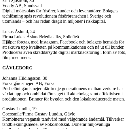
Elin Sjöström, 30
Voady AB, Sundsvall
Digital mötesplats för frisörer, kunder och leverantörer. Bolagets
techlösning spås revolutionera frisörbranschen i Sverige och
utomlands – och har redan dragit in miljoner i riskkapital.
Lukas Åslund, 24
Firma Lukas Åslund/Mediatalks, Sollefteå
Hjälper företag med Instagram, Facebook och bolagets hemsida för
att skruva upp kvaliteten på kommunikationen och nå ut till kunder.
Producerar även skräddarsydd digital marknadsföring i form av foto,
film, med mera.
GÄVLEBORG
Johanna Hildingsson, 30
Forsa gårdsmejeri AB, Forsa
Prisbelönt gårdsmejeri där tredje generationens mathantverkare har
växlat upp och ombildat företaget till aktiebolag samt effektiviserat
produktionen. Brinner för bygden och den lokalproducerade maten.
Gustav Lundin, 19
Cocosmile/Firma Gustav Lundin, Gävle
Kombinerar vegansk tandvård med välgörande ändamål. Tillverkar
tandblekningsmedel av kokosnötskal. Donerar miljövänliga