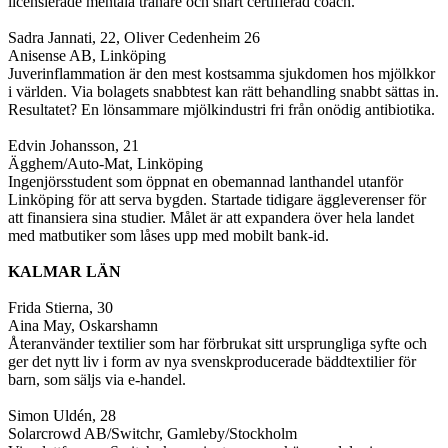
licensierade mentala tränare och snart certifierad coach.
Sadra Jannati, 22, Oliver Cedenheim 26
Anisense AB, Linköping
Juverinflammation är den mest kostsamma sjukdomen hos mjölkkor
i världen. Via bolagets snabbtest kan rätt behandling snabbt sättas in.
Resultatet? En lönsammare mjölkindustri fri från onödig antibiotika.
Edvin Johansson, 21
Ägghem/Auto-Mat, Linköping
Ingenjörsstudent som öppnat en obemannad lanthandel utanför
Linköping för att serva bygden. Startade tidigare äggleverenser för
att finansiera sina studier. Målet är att expandera över hela landet
med matbutiker som låses upp med mobilt bank-id.
KALMAR LÄN
Frida Stierna, 30
Aina May, Oskarshamn
Återanvänder textilier som har förbrukat sitt ursprungliga syfte och
ger det nytt liv i form av nya svenskproducerade bäddtextilier för
barn, som säljs via e-handel.
Simon Uldén, 28
Solarcrowd AB/Switchr, Gamleby/Stockholm