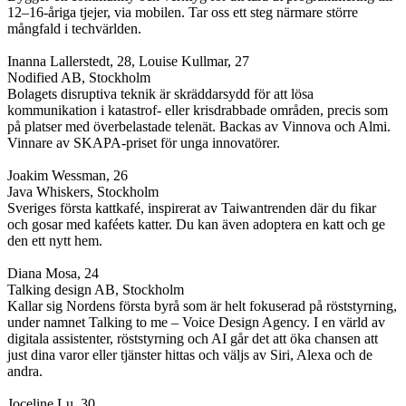
12–16-åriga tjejer, via mobilen. Tar oss ett steg närmare större
mångfald i techvärlden.
Inanna Lallerstedt, 28, Louise Kullmar, 27
Nodified AB, Stockholm
Bolagets disruptiva teknik är skräddarsydd för att lösa
kommunikation i katastrof- eller krisdrabbade områden, precis som
på platser med överbelastade telenät. Backas av Vinnova och Almi.
Vinnare av SKAPA-priset för unga innovatörer.
Joakim Wessman, 26
Java Whiskers, Stockholm
Sveriges första kattkafé, inspirerat av Taiwantrenden där du fikar
och gosar med kaféets katter. Du kan även adoptera en katt och ge
den ett nytt hem.
Diana Mosa, 24
Talking design AB, Stockholm
Kallar sig Nordens första byrå som är helt fokuserad på röststyrning,
under namnet Talking to me – Voice Design Agency. I en värld av
digitala assistenter, röststyrning och AI går det att öka chansen att
just dina varor eller tjänster hittas och väljs av Siri, Alexa och de
andra.
Joceline Lu, 30