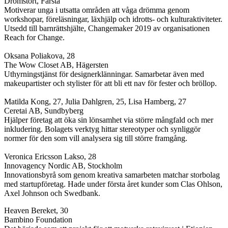
Drömstort, Farsta
Motiverar unga i utsatta områden att våga drömma genom
workshopar, föreläsningar, läxhjälp och idrotts- och kulturaktiviteter.
Utsedd till barnrättshjälte, Changemaker 2019 av organisationen
Reach for Change.
Oksana Poliakova, 28
The Wow Closet AB, Hägersten
Uthyrningstjänst för designerklänningar. Samarbetar även med
makeupartister och stylister för att bli ett nav för fester och bröllop.
Matilda Kong, 27, Julia Dahlgren, 25, Lisa Hamberg, 27
Ceretai AB, Sundbyberg
Hjälper företag att öka sin lönsamhet via större mångfald och mer
inkludering. Bolagets verktyg hittar stereotyper och synliggör
normer för den som vill analysera sig till större framgång.
Veronica Ericsson Lakso, 28
Innovagency Nordic AB, Stockholm
Innovationsbyrå som genom kreativa samarbeten matchar storbolag
med startupföretag. Hade under första året kunder som Clas Ohlson,
Axel Johnson och Swedbank.
Heaven Bereket, 30
Bambino Foundation