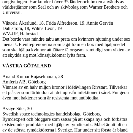
omgivningen. Har kunder i över 35 länder och boxen används av
världsstjärnor som Seal och av skivbolag som Warner Brothers och
Universal.
Viktoria Åkerlund, 18, Frida Alfredsson, 19, Annie Gervén
Dahlström, 18, Wilma Leon, 19
WV-UF, Halmstad
Det borde vara mindre tabu att prata om kvinnors njutning under sex
menar UF-entreprenörerna som tagit fram en box med hjälpmedel
som ska hjälpa kvinnor att lättare få orgasm, samtidigt som vikten av
att skydda sig mot könssjukdomar lyfts fram.
VÄSTRA GÖTALAND
Anand Kumar Rajasekharan, 28
Amferia AB, Göteborg
Vinnare av en halv miljon kronor i idétävlingen Rivstart. Tillverkar
ett plåster som förhindrar att det uppstår infektioner i såret. Fungerar
även mot bakterier som är resistenta mot antibiotika.
Assiye Süer, 30
Swedish space technologies handelsbolag, Göteborg
Rymdexpert och bloggare som satsar på att skapa nya och förbättra
existerande produkter med hjälp av rymdteknik. Målet är att bli en
av de största rymdaktörerna i Sverige. Har under sitt första år bland