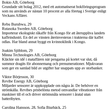
Bokio AB, Göteborg
Grundade sitt bolag 2012, med ett automatiserat bokföringsprogram
som nu används av nästan 10 procent av alla företag i Sverige enligt
Veckans Affärer.
Rebu Burubwa, 29
Rutasoka Sweden AB, Göteborg
Importerar ekologiskt råkaffe från Kongo för att återuppliva landets
kaffeindustri. En del av vinsten återinvesteras i trakterna där kaffet
odlas. Har bland annat byggt en kvinnoklinik i Kongo.
Joakim Sjöblom, 29
Minna Technologies AB, Göteborg
Kläckte sin idé i mataffären när pengarna på kortet var slut, då
summor dragits för abonnemang och prenumerationer. Mjukvaran
som ger en samlad bild av utgifter har snappats upp av storbanker.
Viktor Börjesson, 30
Revibe Energy AB, Göteborg
Miljarder sensorer är uppkopplade om några år. De behöver en
strömkälla. Revibes prisbelönta metod omvandlar vibrationer från
maskiner till el och driver strömsnåla sensorer i åratal utan
batteribyten.
Carolina Hansson, 28, Sofia Bjurbäck, 25