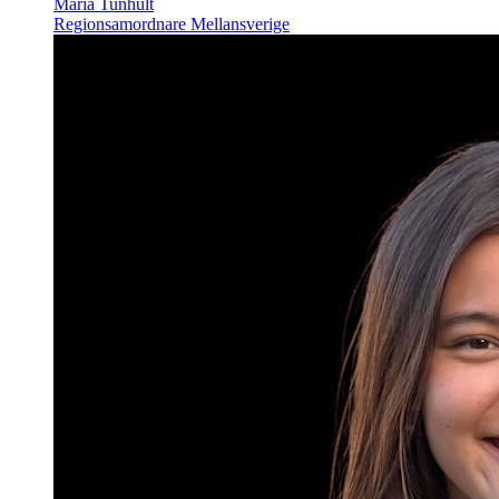
Maria Tunhult
Regionsamordnare Mellansverige