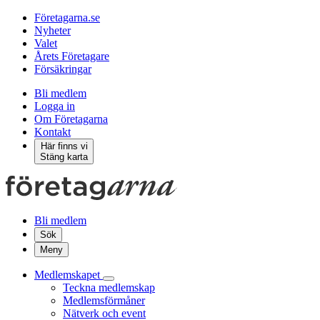
Företagarna.se
Nyheter
Valet
Årets Företagare
Försäkringar
Bli medlem
Logga in
Om Företagarna
Kontakt
Här finns vi
Stäng karta
Bli medlem
Sök
Meny
Medlemskapet
Teckna medlemskap
Medlemsförmåner
Nätverk och event