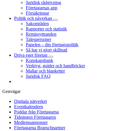
Juridisk rådgivning
Företagarnas app
Försäkringar
Politik och påverkan
Sakområden
Rapporter och statistik
Remissyttranden
Talespersoner
Panelen – din företagspolitik
Så har vi gjort skillnad
Driva eget företag
Kunskapsbank
Verktyg, guider och handböcker
Mallar och blanketter
Juridisk FAQ
Genvägar
Digitala nätverket
Eventkalendern
Poddar från Företagarna
Tidningen Företagaren
Medlemsannonser
Företagarna Branschpartner