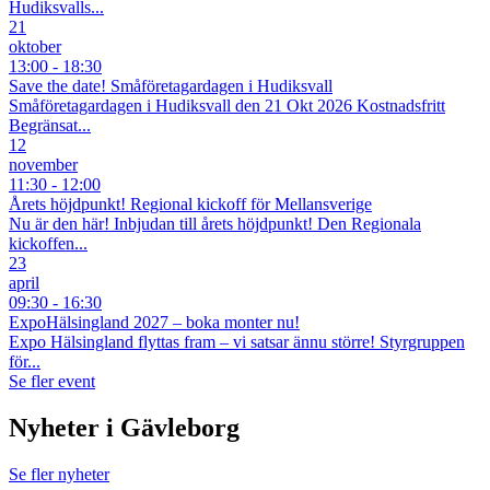
Hudiksvalls...
21
oktober
13:00 - 18:30
Save the date! Småföretagardagen i Hudiksvall
Småföretagardagen i Hudiksvall den 21 Okt 2026 Kostnadsfritt
Begränsat...
12
november
11:30 - 12:00
Årets höjdpunkt! Regional kickoff för Mellansverige
Nu är den här! Inbjudan till årets höjdpunkt! Den Regionala
kickoffen...
23
april
09:30 - 16:30
ExpoHälsingland 2027 – boka monter nu!
Expo Hälsingland flyttas fram – vi satsar ännu större! Styrgruppen
för...
Se fler event
Nyheter i Gävleborg
Se fler nyheter