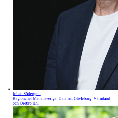
Johan Södergren
Regionchef Mellansverige, Dalarna, Gävleborg, Värmland
och Örebro län.