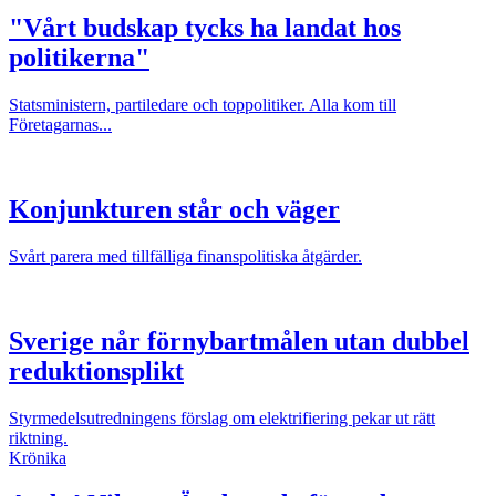
"Vårt budskap tycks ha landat hos
politikerna"
Statsministern, partiledare och toppolitiker. Alla kom till
Företagarnas...
Konjunkturen står och väger
Svårt parera med tillfälliga finanspolitiska åtgärder.
Sverige når förnybartmålen utan dubbel
reduktionsplikt
Styrmedelsutredningens förslag om elektrifiering pekar ut rätt
riktning.
Krönika