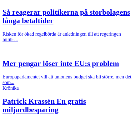
Så reagerar politikerna på storbolagens
långa betaltider
Risken för ökad regelbörda är anledningen till att regeringen
hittills...
Mer pengar löser inte EU:s problem
Europaparlamentet vill att unionens budget ska bli större, men det
som...
Krönika
Patrick Krassén
En gratis
miljardbesparing