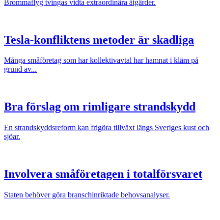
Brommaflyg tvingas vidta extraordinära åtgärder.
Tesla-konfliktens metoder är skadliga
Många småföretag som har kollektivavtal har hamnat i kläm på
grund av...
Bra förslag om rimligare strandskydd
En strandskyddsreform kan frigöra tillväxt längs Sveriges kust och
sjöar.
Involvera småföretagen i totalförsvaret
Staten behöver göra branschinriktade behovsanalyser.