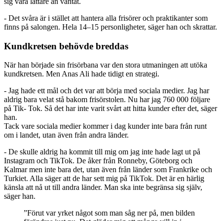
sig vara lättare än väntat.
- Det svåra är i stället att hantera alla frisörer och praktikanter som
finns på salongen. Hela 14–15 personligheter, säger han och skrattar.
Kundkretsen behövde breddas
När han började sin frisörbana var den stora utmaningen att utöka
kundkretsen. Men Anas Ali hade tidigt en strategi.
- Jag hade ett mål och det var att börja med sociala medier. Jag har
aldrig bara velat stå bakom frisörstolen. Nu har jag 760 000 följare
på Tik- Tok. Så det har inte varit svårt att hitta kunder efter det, säger
han.
Tack vare sociala medier kommer i dag kunder inte bara från runt
om i landet, utan även från andra länder.
- De skulle aldrig ha kommit till mig om jag inte hade lagt ut på
Instagram och TikTok. De åker från Ronneby, Göteborg och
Kalmar men inte bara det, utan även från länder som Frankrike och
Turkiet. Alla säger att de har sett mig på TikTok. Det är en härlig
känsla att nå ut till andra länder. Man ska inte begränsa sig själv,
säger han.
”Förut var yrket något som man såg ner på, men bilden