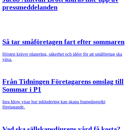
pressmeddelanden
Så tar småföretagen fart efter sommaren
Hösten kräver planering, säkerhet och idéer för att småföretag ska
växa.
Från Tidningen Företagarens omslag till
Sommar i P1
Iqra Idow visar hur inkludering kan skapa framgångsrikt
företagande.
Vad ska sällskapsdjurens vård få kosta?