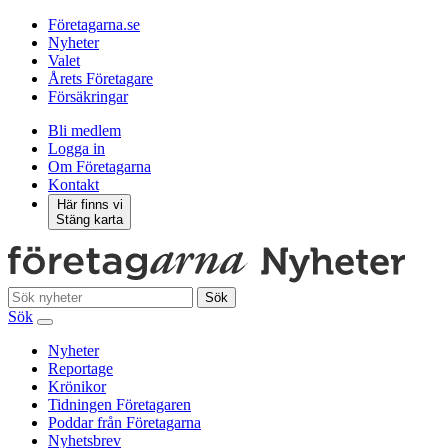
Företagarna.se
Nyheter
Valet
Årets Företagare
Försäkringar
Bli medlem
Logga in
Om Företagarna
Kontakt
Här finns vi
Stäng karta
Sök
Sök
Nyheter
Reportage
Krönikor
Tidningen Företagaren
Poddar från Företagarna
Nyhetsbrev