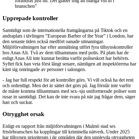
förändras just nu. Det gläder mig att många vill in i
branschen”
Upprepade kontroller
Samtidigt som de internationella framgångarna på Tiktok och en
andraplats i tävlingen ”European Barber of the Year” i London, har
den senaste tiden också medfört oanade utmaningar.
Miljöförvaltningen har efter anmälning utfört fyra tillsynskontroller
hos Anas Ali. Två av dem tillsammans med polis. På plats har de
enligt Anas Ali inte kunnat berätta varför poliseskort har behövts.
Syftet fick han veta först långt senare, nämligen att inspektörerna har
känt sig omringade av personer i salongen.
- Jag har full respekt för att kontroller görs. Vi vill också ha det rent
och ordentligt. Men det är sättet det görs på. Jag förstår inte varför
de måste komma tillsammans med sex–sju uniformerade poliser som
rusar in samtidigt. Det kan de inte svara på när jag frågar dem, säger
han och suckar.
Otrygghet orsak
Enligt en rapport från miljöförvaltningen i Malmö stad ses
frisörbranschen ha kopplingar till kriminella nätverk. Under 2025
har tillsynen prioriterats i de områden där den upplevda otryggheten