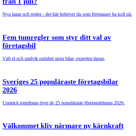
från 1 juli?
Nya lagar och regler - det här behöver du som företagare ha koll på.
Fem tumregler som styr ditt val av
företagsbil
Välj el och undvik onödigt stora bilar, experten tipsar.
Sveriges 25 populäraste företagsbilar
2026
Upptäck topplistan över de 25 populäraste företagsbilarna 2026.
Välkommet kliv närmare ny kärnkraft