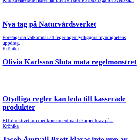
Klimatrelaterade risker har blivit en större affärsfråga för svenska...
Nya tag på Naturvårdsverket
Företagarna välkomnar att regeringen tydliggörs myndighetens
uppdrag.
Krönika
Olivia Karlsson
Sluta mata regelmonstret
Otydliga regler kan leda till kasserade
produkter
EU-direktivet om mer konsumentmakt skärper krav på...
Krönika
Jacob Ämtvall
Brott klaras inte upp av