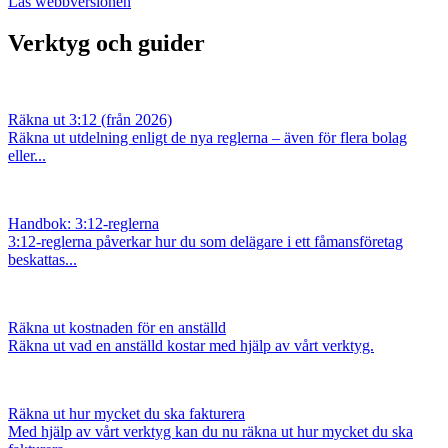
Läs webbversionen
Verktyg och guider
Räkna ut 3:12 (från 2026)
Räkna ut utdelning enligt de nya reglerna – även för flera bolag
eller...
Handbok: 3:12-reglerna
3:12-reglerna påverkar hur du som delägare i ett fåmansföretag
beskattas...
Räkna ut kostnaden för en anställd
Räkna ut vad en anställd kostar med hjälp av vårt verktyg.
Räkna ut hur mycket du ska fakturera
Med hjälp av vårt verktyg kan du nu räkna ut hur mycket du ska