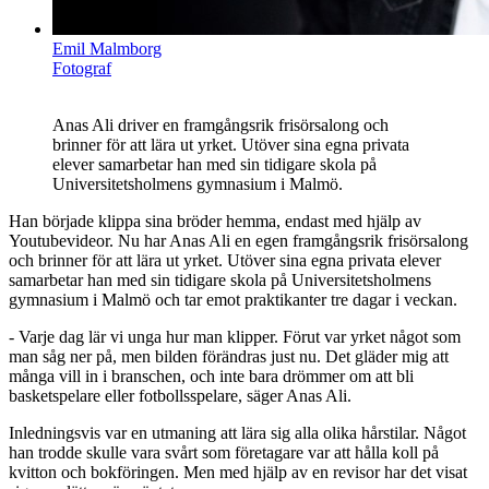
Emil Malmborg
Fotograf
Anas Ali driver en framgångsrik frisörsalong och
brinner för att lära ut yrket. Utöver sina egna privata
elever samarbetar han med sin tidigare skola på
Universitetsholmens gymnasium i Malmö.
Han började klippa sina bröder hemma, endast med hjälp av
Youtubevideor. Nu har Anas Ali en egen framgångsrik frisörsalong
och brinner för att lära ut yrket. Utöver sina egna privata elever
samarbetar han med sin tidigare skola på Universitetsholmens
gymnasium i Malmö och tar emot praktikanter tre dagar i veckan.
- Varje dag lär vi unga hur man klipper. Förut var yrket något som
man såg ner på, men bilden förändras just nu. Det gläder mig att
många vill in i branschen, och inte bara drömmer om att bli
basketspelare eller fotbollsspelare, säger Anas Ali.
Inledningsvis var en utmaning att lära sig alla olika hårstilar. Något
han trodde skulle vara svårt som företagare var att hålla koll på
kvitton och bokföringen. Men med hjälp av en revisor har det visat