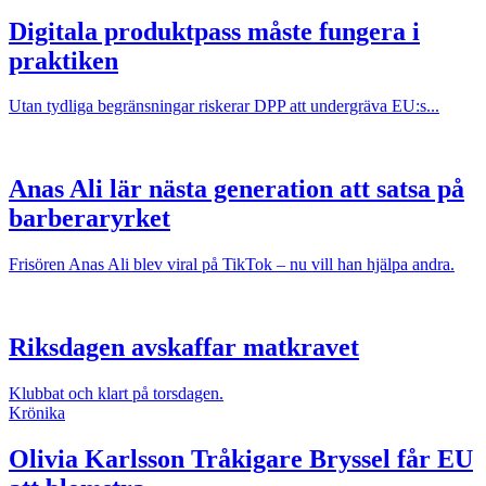
Digitala produktpass måste fungera i
praktiken
Utan tydliga begränsningar riskerar DPP att undergräva EU:s...
Anas Ali lär nästa generation att satsa på
barberaryrket
Frisören Anas Ali blev viral på TikTok – nu vill han hjälpa andra.
Riksdagen avskaffar matkravet
Klubbat och klart på torsdagen.
Krönika
Olivia Karlsson
Tråkigare Bryssel får EU