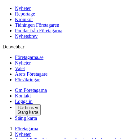
Nyheter
Reportage
Krönikor
Tidningen Företagaren
Poddar från Företagarna
Nyhetsbrev
Delwebbar
Företagarna.se
Nyheter
Valet
Årets Företagare
Försäkringar
Om Företagarna
Kontakt
Logga in
Här finns vi
Stäng karta
Stäng karta
Företagarna
Nyheter