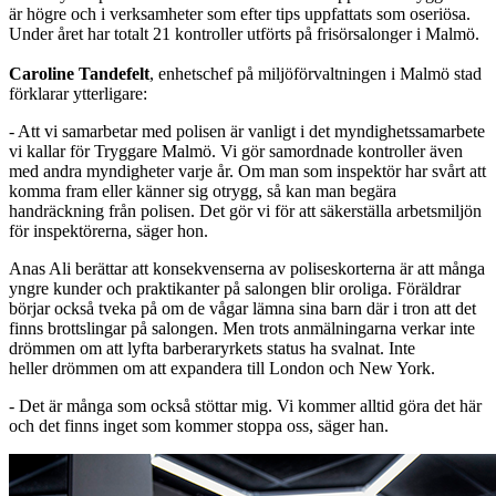
är högre och i verksamheter som efter tips uppfattats som oseriösa.
Under året har totalt 21 kontroller utförts på frisörsalonger i Malmö.
Caroline Tandefelt
, enhetschef på miljöförvaltningen i Malmö stad
förklarar ytterligare:
- Att vi samarbetar med polisen är vanligt i det myndighetssamarbete
vi kallar för Tryggare Malmö. Vi gör samordnade kontroller även
med andra myndigheter varje år. Om man som inspektör har svårt att
komma fram eller känner sig otrygg, så kan man begära
handräckning från polisen. Det gör vi för att säkerställa arbetsmiljön
för inspektörerna, säger hon.
Anas Ali berättar att konsekvenserna av poliseskorterna är att många
yngre kunder och praktikanter på salongen blir oroliga. Föräldrar
börjar också tveka på om de vågar lämna sina barn där i tron att det
finns brottslingar på salongen. Men trots anmälningarna verkar inte
drömmen om att lyfta barberaryrkets status ha svalnat. Inte
heller drömmen om att expandera till London och New York.
- Det är många som också stöttar mig. Vi kommer alltid göra det här
och det finns inget som kommer stoppa oss, säger han.