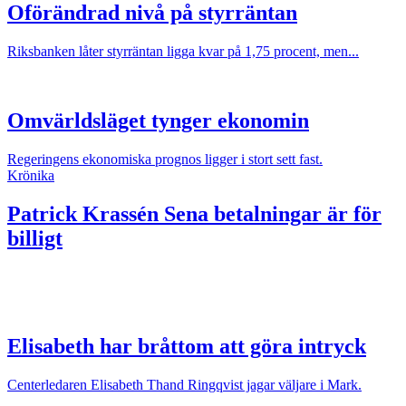
Oförändrad nivå på styrräntan
Riksbanken låter styrräntan ligga kvar på 1,75 procent, men...
Omvärldsläget tynger ekonomin
Regeringens ekonomiska prognos ligger i stort sett fast.
Krönika
Patrick Krassén
Sena betalningar är för
billigt
Elisabeth har bråttom att göra intryck
Centerledaren Elisabeth Thand Ringqvist jagar väljare i Mark.