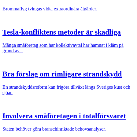
Brommaflyg tvingas vidta extraordinära åtgärder.
Tesla-konfliktens metoder är skadliga
Många småföretag som har kollektivavtal har hamnat i kläm på
grund av...
Bra förslag om rimligare strandskydd
En strandskyddsreform kan frigöra tillväxt längs Sveriges kust och
sjöar.
Involvera småföretagen i totalförsvaret
Staten behöver göra branschinriktade behovsanalyser.