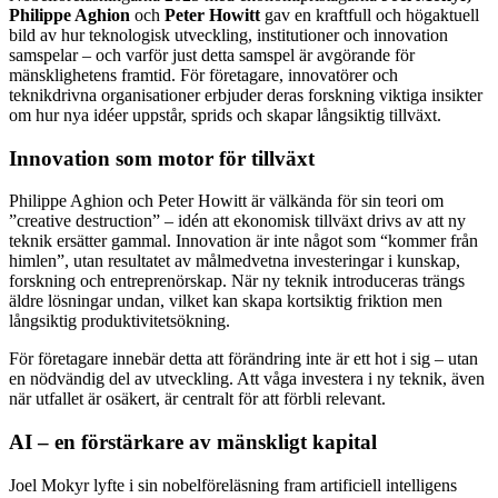
Philippe Aghion
och
Peter Howitt
gav en kraftfull och högaktuell
bild av hur teknologisk utveckling, institutioner och innovation
samspelar – och varför just detta samspel är avgörande för
mänsklighetens framtid. För företagare, innovatörer och
teknikdrivna organisationer erbjuder deras forskning viktiga insikter
om hur nya idéer uppstår, sprids och skapar långsiktig tillväxt.
Innovation som motor för tillväxt
Philippe Aghion och Peter Howitt är välkända för sin teori om
”creative destruction” – idén att ekonomisk tillväxt drivs av att ny
teknik ersätter gammal. Innovation är inte något som “kommer från
himlen”, utan resultatet av målmedvetna investeringar i kunskap,
forskning och entreprenörskap. När ny teknik introduceras trängs
äldre lösningar undan, vilket kan skapa kortsiktig friktion men
långsiktig produktivitetsökning.
För företagare innebär detta att förändring inte är ett hot i sig – utan
en nödvändig del av utveckling. Att våga investera i ny teknik, även
när utfallet är osäkert, är centralt för att förbli relevant.
AI – en förstärkare av mänskligt kapital
Joel Mokyr lyfte i sin nobelföreläsning fram artificiell intelligens