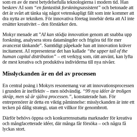
som en av de mest betydelsefulla teknologierna i modern tid. Han
beskrev AI som
“en fantastisk forskningsassistent”
och betonade att
det är svårt att tänka sig något vetenskapligt fält som inte kommer att
dra nytta av tekniken. För innovativa företag innebär detta att AI inte
ersätter kreativitet – den förstärker den.
Mokyr menade att ”
AI kan stödja innovation
genom att snabba upp
forskning, analysera stora datamängder och frigöra tid för mer
avancerat tänkande”. Samtidigt påpekade han att innovation kräver
incitament. AI representerar det han kallade
“the upper tail of the
human capital distribution”
– ett verktyg som, rätt använt, kan lyfta
de mest kreativa och produktiva individerna till nya nivåer.
Misslyckanden är en del av processen
En central poäng i Mokyrs resonemang var att innovationsprocessen
i grunden är ineffektiv – men nödvändig.
“99 nya idéer är troligen
skräp, men så är själva processen.”
, konstaterade han. För
entreprenörer är detta en viktig påminnelse: misslyckanden är inte ett
tecken på dålig strategi, utan ett villkor för genombrott.
Därför behövs öppna och konkurrensutsatta marknader för kreativa
och mångfacetterade idéer, där många får försöka – och några få
lyckas stort.