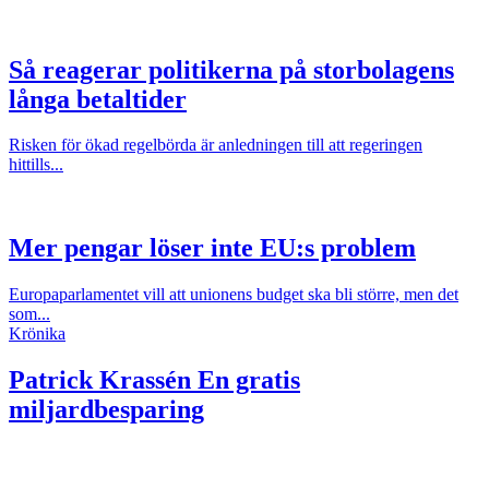
Så reagerar politikerna på storbolagens
långa betaltider
Risken för ökad regelbörda är anledningen till att regeringen
hittills...
Mer pengar löser inte EU:s problem
Europaparlamentet vill att unionens budget ska bli större, men det
som...
Krönika
Patrick Krassén
En gratis
miljardbesparing