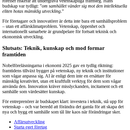
rörelser riskerar att undergräva vetenskapliga framsteg. Hans
budskap var tydligt: ”
om samhället vänder sig mot den intellektuella
eliten hotas mänsklig utveckling
.”
För företagare och innovatörer är detta inte bara ett samhällsproblem
– utan ett affärsklimatproblem. Vetenskap, öppenhet och
internationellt samarbete är grundpelare för fortsatt teknisk och
ekonomisk utveckling.
Slutsats: Teknik, kunskap och mod formar
framtiden
Nobelföreläsningarna i ekonomi 2025 gav en tydlig riktning:
framtidens tillväxt bygger på vetenskap, ny teknik och institutioner
som vågar anpassa sig. AI är enligt dem inte en ersättare för
mänsklig kreativitet, utan ett kraftfullt verktyg för dem som vågar
använda den. Innovation kräver misslyckanden, incitament och ett
samhälle som värdesätter kunskap.
För entreprenörer är budskapet klart: investera i teknik, stå upp för
vetenskap – och var beredd att förändra det gamla för att skapa det
nya och bygg ett samhälle som tål lite kaos när förändringar sker.
Affärsutveckling
Starta eget företag