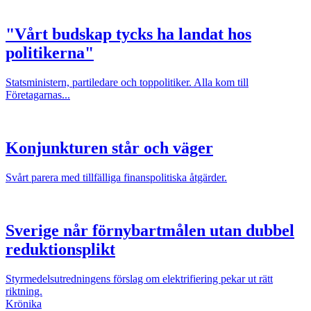
"Vårt budskap tycks ha landat hos
politikerna"
Statsministern, partiledare och toppolitiker. Alla kom till
Företagarnas...
Konjunkturen står och väger
Svårt parera med tillfälliga finanspolitiska åtgärder.
Sverige når förnybartmålen utan dubbel
reduktionsplikt
Styrmedelsutredningens förslag om elektrifiering pekar ut rätt
riktning.
Krönika