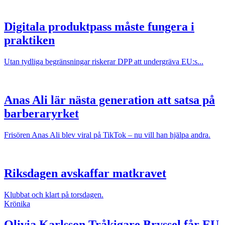
Digitala produktpass måste fungera i
praktiken
Utan tydliga begränsningar riskerar DPP att undergräva EU:s...
Anas Ali lär nästa generation att satsa på
barberaryrket
Frisören Anas Ali blev viral på TikTok – nu vill han hjälpa andra.
Riksdagen avskaffar matkravet
Klubbat och klart på torsdagen.
Krönika
Olivia Karlsson
Tråkigare Bryssel får EU