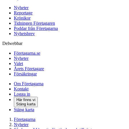
Nyheter
Reportage
Krönikor
Tidningen Företagaren
Poddar från Företagarna
Nyhetsbrev
Delwebbar
Företagarna.se
Nyheter
Valet
Årets Företagare
Försäkringar
Om Företagarna
Kontakt
Logga in
Här finns vi
Stäng karta
Stäng karta
Företagarna
Nyheter