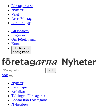
Företagarna.se
Nyheter
Valet
Årets Företagare
Försäkringar
Bli medlem
Logga in
Om Företagarna
Kontakt
Här finns vi
Stäng karta
Sök
Sök
Nyheter
Reportage
Krönikor
Tidningen Företagaren
Poddar från Företagarna
Nyhetsbrev