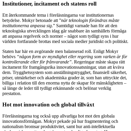
Institutioner, incitament och statens roll
Ett återkommande tema i föreläsningarna var institutionernas
betydelse. Mokyr betonade att ”
när teknologin förändras måste
institutionerna anpassa sig
.” Samtidigt varnade han för att den
teknologiska utvecklingen idag går snabbare än samhällets förmåga
att anpassa regelverk och normer – något som tydligt syns i hur
världen fortfarande brottas med sociala medier juridiskt och politiskt.
Staten har här en avgörande men balanserad roll. Enligt Mokyr
behövs
“någon form av myndighet eller regering som varken är för
kontrollerande eller för frånvarande”
. Regeringar måste skapa rätt
incitament för framgångsrika innovationssatsningar, utan att kväva
dem. Trygghetssystem som anställningstrygghet, finansiell säkerhet,
priser, utmärkelser och akademiska grader är, som han uttryckte det,
billiga i relation till den enorma nytta de skapar för mänskligheten –
så länge de leder till tydligt erkännande och belönar verklig
prestation.
Hot mot innovation och global tillväxt
Föreläsningarna tog också upp allvarliga hot mot den globala
innovationsförmågan. Mokyr pekade på hur fragmentering och
nationalism bromsar produktivitet, samt hur anti-intellektuella