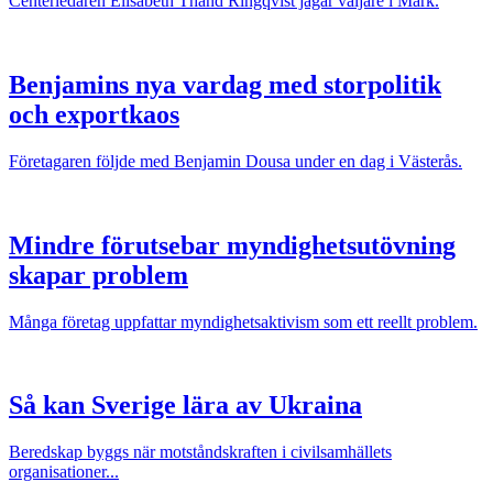
Centerledaren Elisabeth Thand Ringqvist jagar väljare i Mark.
Benjamins nya vardag med storpolitik
och exportkaos
Företagaren följde med Benjamin Dousa under en dag i Västerås.
Mindre förutsebar myndighetsutövning
skapar problem
Många företag uppfattar myndighetsaktivism som ett reellt problem.
Så kan Sverige lära av Ukraina
Beredskap byggs när motståndskraften i civilsamhällets
organisationer...