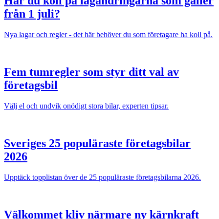
Har du koll på lagändringarna som gäller
från 1 juli?
Nya lagar och regler - det här behöver du som företagare ha koll på.
Fem tumregler som styr ditt val av
företagsbil
Välj el och undvik onödigt stora bilar, experten tipsar.
Sveriges 25 populäraste företagsbilar
2026
Upptäck topplistan över de 25 populäraste företagsbilarna 2026.
Välkommet kliv närmare ny kärnkraft