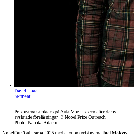
David Hagen
Skribent
Pristagarna samlades på Aula Magnas scen efter deras
avslutade föreläsningar. © Nobel Prize Outreach.
Photo: Nanaka Adachi
Nobelföreläsningarna 2025 med ekonomipristagarna
Joel Mokyr,