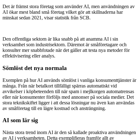
Det är främst stora företag som använder AI, men användningen av
AI ökar mest bland små företag vilket gör att skillnaderna har
minskat sedan 2021, visar statistik från SCB.
Den offentliga sektorn är lika snabb på att anamma AI i sin
verksamhet som industrisektorn. Däremot är småföretagare och
konsulter mer snabbfotade när det gäller att testa nya metoder för
effektivisering eller analys.
Sömlöst det nya normala
Exemplen på hur AI används sömlöst i vanliga konsumenttjänster är
många. Från när betalkort tillfälligt spärras automatiskt vid
avvikelser i köpbeteenden till när spam i mejlkorgen automatrensas
eller när konsumenter förföljs med annonser på sociala medier. Det
stora teknikskiftet ligger i att dessa lösningar nu även kan användas
av småföretag till en lägre kostnad och ansträngning.
AI som lär sig
Nästa stora trend inom AI är den så kallade proaktiva användningen
av AI i verksamheten. Detta exemplifieras framför allt av