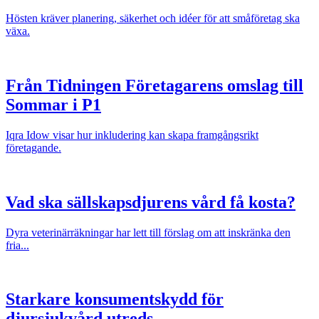
Hösten kräver planering, säkerhet och idéer för att småföretag ska
växa.
Från Tidningen Företagarens omslag till
Sommar i P1
Iqra Idow visar hur inkludering kan skapa framgångsrikt
företagande.
Vad ska sällskapsdjurens vård få kosta?
Dyra veterinärräkningar har lett till förslag om att inskränka den
fria...
Starkare konsumentskydd för
djursjukvård utreds