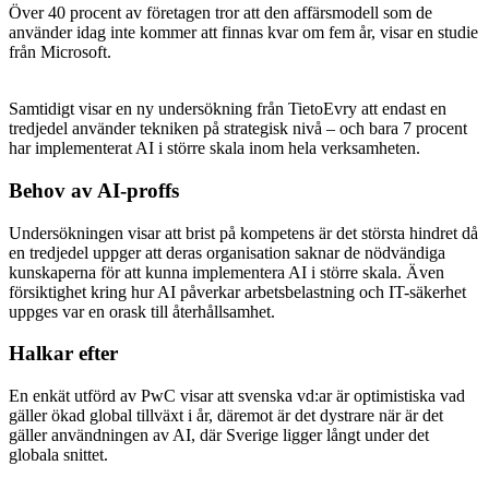
Över 40 procent av företagen tror att den affärsmodell som de
använder idag inte kommer att finnas kvar om fem år, visar en studie
från Microsoft.
Samtidigt visar en ny undersökning från TietoEvry att endast en
tredjedel använder tekniken på strategisk nivå – och bara 7 procent
har implementerat AI i större skala inom hela verksamheten.
Behov av AI-proffs
Undersökningen visar att brist på kompetens är det största hindret då
en tredjedel uppger att deras organisation saknar de nödvändiga
kunskaperna för att kunna implementera AI i större skala. Även
försiktighet kring hur AI påverkar arbetsbelastning och IT-säkerhet
uppges var en orask till återhållsamhet.
Halkar efter
En enkät utförd av PwC visar att svenska vd:ar är optimistiska vad
gäller ökad global tillväxt i år, däremot är det dystrare när är det
gäller användningen av AI, där Sverige ligger långt under det
globala snittet.