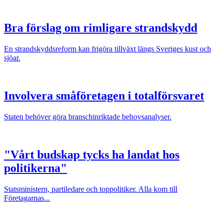
Bra förslag om rimligare strandskydd
En strandskyddsreform kan frigöra tillväxt längs Sveriges kust och
sjöar.
Involvera småföretagen i totalförsvaret
Staten behöver göra branschinriktade behovsanalyser.
"Vårt budskap tycks ha landat hos
politikerna"
Statsministern, partiledare och toppolitiker. Alla kom till
Företagarnas...