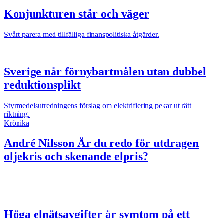
Konjunkturen står och väger
Svårt parera med tillfälliga finanspolitiska åtgärder.
Sverige når förnybartmålen utan dubbel
reduktionsplikt
Styrmedelsutredningens förslag om elektrifiering pekar ut rätt
riktning.
Krönika
André Nilsson
Är du redo för utdragen
oljekris och skenande elpris?
Höga elnätsavgifter är symtom på ett