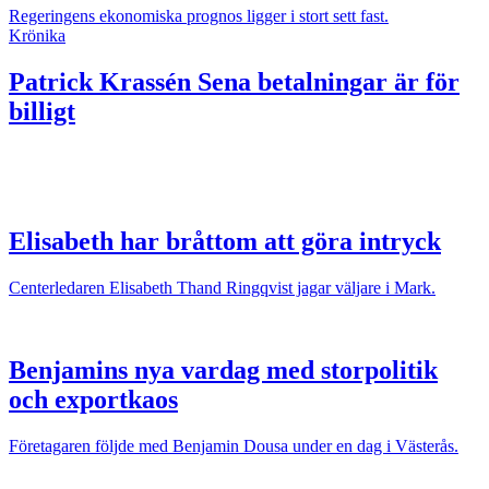
Regeringens ekonomiska prognos ligger i stort sett fast.
Krönika
Patrick Krassén
Sena betalningar är för
billigt
Elisabeth har bråttom att göra intryck
Centerledaren Elisabeth Thand Ringqvist jagar väljare i Mark.
Benjamins nya vardag med storpolitik
och exportkaos
Företagaren följde med Benjamin Dousa under en dag i Västerås.