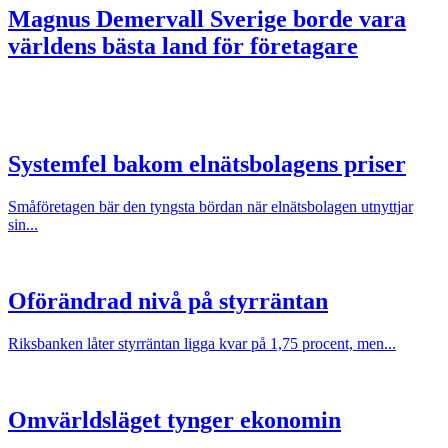
Magnus Demervall
Sverige borde vara
världens bästa land för företagare
Systemfel bakom elnätsbolagens priser
Småföretagen bär den tyngsta bördan när elnätsbolagen utnyttjar
sin...
Oförändrad nivå på styrräntan
Riksbanken låter styrräntan ligga kvar på 1,75 procent, men...
Omvärldsläget tynger ekonomin