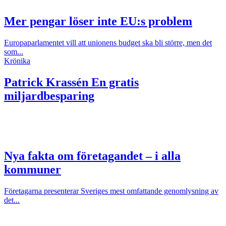
Mer pengar löser inte EU:s problem
Europaparlamentet vill att unionens budget ska bli större, men det
som...
Krönika
Patrick Krassén
En gratis
miljardbesparing
Nya fakta om företagandet – i alla
kommuner
Företagarna presenterar Sveriges mest omfattande genomlysning av
det...