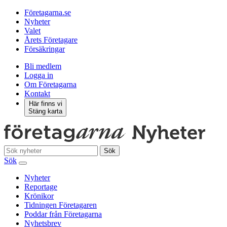
Företagarna.se
Nyheter
Valet
Årets Företagare
Försäkringar
Bli medlem
Logga in
Om Företagarna
Kontakt
Här finns vi
Stäng karta
Sök
Sök
Nyheter
Reportage
Krönikor
Tidningen Företagaren
Poddar från Företagarna
Nyhetsbrev