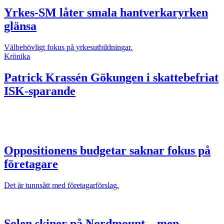
Yrkes-SM låter smala hantverkaryrken
glänsa
Välbehövligt fokus på yrkesutbildningar.
Krönika
Patrick Krassén
Gökungen i skattebefriat
ISK-sparande
Oppositionens budgetar saknar fokus på
företagare
Det är tunnsått med företagarförslag.
Solen skiner på Nordmount – men