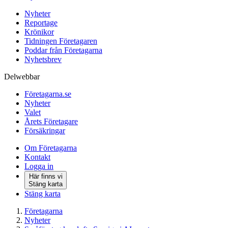
Nyheter
Reportage
Krönikor
Tidningen Företagaren
Poddar från Företagarna
Nyhetsbrev
Delwebbar
Företagarna.se
Nyheter
Valet
Årets Företagare
Försäkringar
Om Företagarna
Kontakt
Logga in
Här finns vi
Stäng karta
Stäng karta
Företagarna
Nyheter