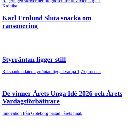
Regeringen skriver ner prognosen för tillväxten – igen.
Krönika
Karl Ernlund
Sluta snacka om
ransonering
Styrräntan ligger still
Riksbanken låter styrräntan ligga kvar på 1,75 procent.
De vinner Årets Unga Idé 2026 och Årets
Vardagsförbättrare
Innovation från Göteborg prisad i årets final.