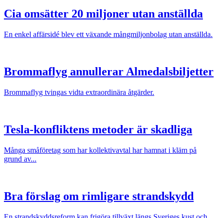
Cia omsätter 20 miljoner utan anställda
En enkel affärsidé blev ett växande mångmiljonbolag utan anställda.
Brommaflyg annullerar Almedalsbiljetter
Brommaflyg tvingas vidta extraordinära åtgärder.
Tesla-konfliktens metoder är skadliga
Många småföretag som har kollektivavtal har hamnat i kläm på
grund av...
Bra förslag om rimligare strandskydd
En strandskyddsreform kan frigöra tillväxt längs Sveriges kust och