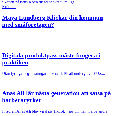
Skatten på bensin och diesel sänkts tillfälligt.
Krönika
Maya Lundberg
Klickar din kommun
med småföretagen?
Digitala produktpass måste fungera i
praktiken
Utan tydliga begränsningar riskerar DPP att undergräva EU:s...
Anas Ali lär nästa generation att satsa på
barberaryrket
Frisören Anas Ali blev viral på TikTok – nu vill han hjälpa andra.