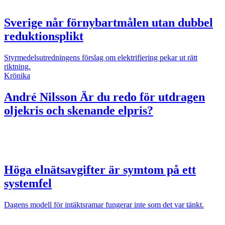
Sverige når förnybartmålen utan dubbel
reduktionsplikt
Styrmedelsutredningens förslag om elektrifiering pekar ut rätt
riktning.
Krönika
André Nilsson
Är du redo för utdragen
oljekris och skenande elpris?
Höga elnätsavgifter är symtom på ett
systemfel
Dagens modell för intäktsramar fungerar inte som det var tänkt.