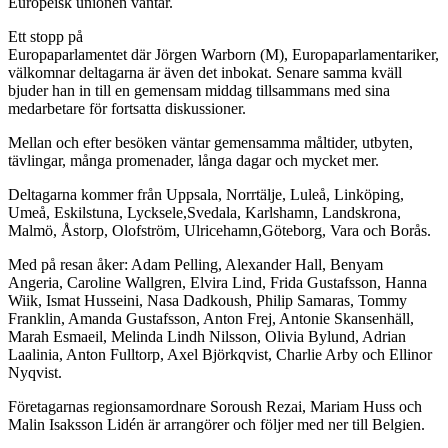
Europeisk unionen väntar.
Ett stopp på
Europaparlamentet där Jörgen Warborn (M), Europaparlamentariker,
välkomnar deltagarna är även det inbokat. Senare samma kväll
bjuder han in till en gemensam middag tillsammans med sina
medarbetare för fortsatta diskussioner.
Mellan och efter besöken väntar gemensamma måltider, utbyten,
tävlingar, många promenader, långa dagar och mycket mer.
Deltagarna kommer från Uppsala, Norrtälje, Luleå, Linköping,
Umeå, Eskilstuna, Lycksele,Svedala, Karlshamn, Landskrona,
Malmö, Åstorp, Olofström, Ulricehamn,Göteborg, Vara och Borås.
Med på resan åker: Adam Pelling, Alexander Hall, Benyam
Angeria, Caroline Wallgren, Elvira Lind, Frida Gustafsson, Hanna
Wiik, Ismat Husseini, Nasa Dadkoush, Philip Samaras, Tommy
Franklin, Amanda Gustafsson, Anton Frej, Antonie Skansenhäll,
Marah Esmaeil, Melinda Lindh Nilsson, Olivia Bylund, Adrian
Laalinia, Anton Fulltorp, Axel Björkqvist, Charlie Arby och Ellinor
Nyqvist.
Företagarnas regionsamordnare Soroush Rezai, Mariam Huss och
Malin Isaksson Lidén är arrangörer och följer med ner till Belgien.