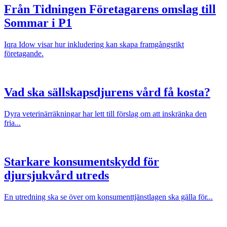
Från Tidningen Företagarens omslag till
Sommar i P1
Iqra Idow visar hur inkludering kan skapa framgångsrikt
företagande.
Vad ska sällskapsdjurens vård få kosta?
Dyra veterinärräkningar har lett till förslag om att inskränka den
fria...
Starkare konsumentskydd för
djursjukvård utreds
En utredning ska se över om konsumenttjänstlagen ska gälla för...