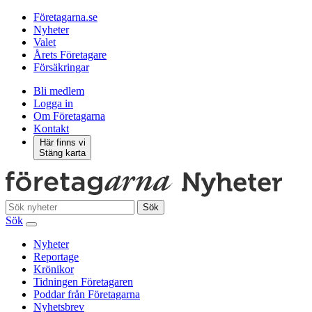
Företagarna.se
Nyheter
Valet
Årets Företagare
Försäkringar
Bli medlem
Logga in
Om Företagarna
Kontakt
Här finns vi
Stäng karta
Sök
Sök
Nyheter
Reportage
Krönikor
Tidningen Företagaren
Poddar från Företagarna
Nyhetsbrev