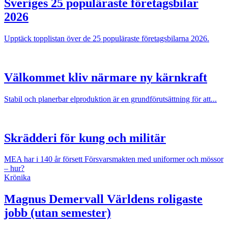
Sveriges 25 populäraste företagsbilar
2026
Upptäck topplistan över de 25 populäraste företagsbilarna 2026.
Välkommet kliv närmare ny kärnkraft
Stabil och planerbar elproduktion är en grundförutsättning för att...
Skrädderi för kung och militär
MEA har i 140 år försett Försvarsmakten med uniformer och mössor
– hur?
Krönika
Magnus Demervall
Världens roligaste
jobb (utan semester)