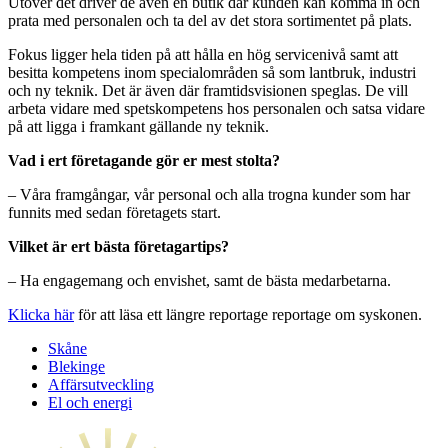
Utöver det driver de även en butik där kunden kan komma in och
prata med personalen och ta del av det stora sortimentet på plats.
Fokus ligger hela tiden på att hålla en hög servicenivå samt att
besitta kompetens inom specialområden så som lantbruk, industri
och ny teknik. Det är även där framtidsvisionen speglas. De vill
arbeta vidare med spetskompetens hos personalen och satsa vidare
på att ligga i framkant gällande ny teknik.
Vad i ert företagande gör er mest stolta?
– Våra framgångar, vår personal och alla trogna kunder som har
funnits med sedan företagets start.
Vilket är ert bästa företagartips?
– Ha engagemang och envishet, samt de bästa medarbetarna.
Klicka här
för att läsa ett längre reportage reportage om syskonen.
Skåne
Blekinge
Affärsutveckling
El och energi