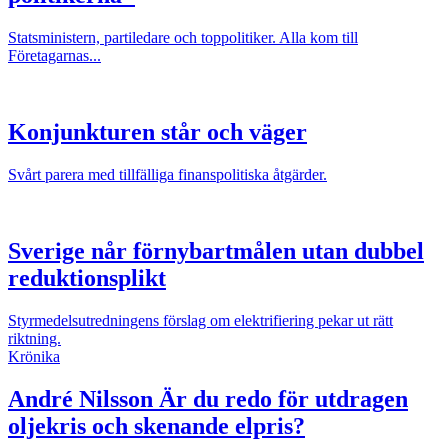
Statsministern, partiledare och toppolitiker. Alla kom till
Företagarnas...
Konjunkturen står och väger
Svårt parera med tillfälliga finanspolitiska åtgärder.
Sverige når förnybartmålen utan dubbel
reduktionsplikt
Styrmedelsutredningens förslag om elektrifiering pekar ut rätt
riktning.
Krönika
André Nilsson
Är du redo för utdragen
oljekris och skenande elpris?