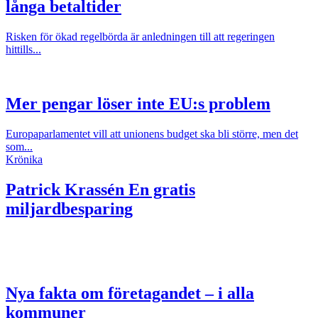
långa betaltider
Risken för ökad regelbörda är anledningen till att regeringen
hittills...
Mer pengar löser inte EU:s problem
Europaparlamentet vill att unionens budget ska bli större, men det
som...
Krönika
Patrick Krassén
En gratis
miljardbesparing
Nya fakta om företagandet – i alla
kommuner