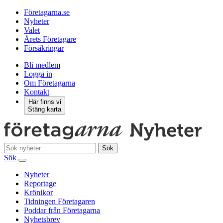
Företagarna.se
Nyheter
Valet
Årets Företagare
Försäkringar
Bli medlem
Logga in
Om Företagarna
Kontakt
Här finns vi
Stäng karta
Sök
Sök
Nyheter
Reportage
Krönikor
Tidningen Företagaren
Poddar från Företagarna
Nyhetsbrev