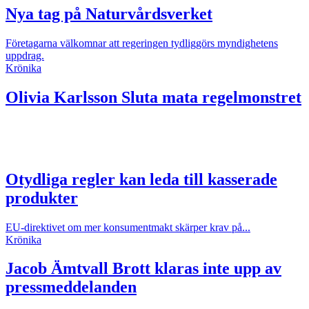
Nya tag på Naturvårdsverket
Företagarna välkomnar att regeringen tydliggörs myndighetens
uppdrag.
Krönika
Olivia Karlsson
Sluta mata regelmonstret
Otydliga regler kan leda till kasserade
produkter
EU-direktivet om mer konsumentmakt skärper krav på...
Krönika
Jacob Ämtvall
Brott klaras inte upp av
pressmeddelanden