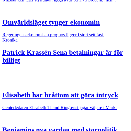
Omvärldsläget tynger ekonomin
Regeringens ekonomiska prognos ligger i stort sett fast.
Krönika
Patrick Krassén
Sena betalningar är för
billigt
Elisabeth har bråttom att göra intryck
Centerledaren Elisabeth Thand Ringqvist jagar väljare i Mark.
Benjamins nya vardag med storpolitik