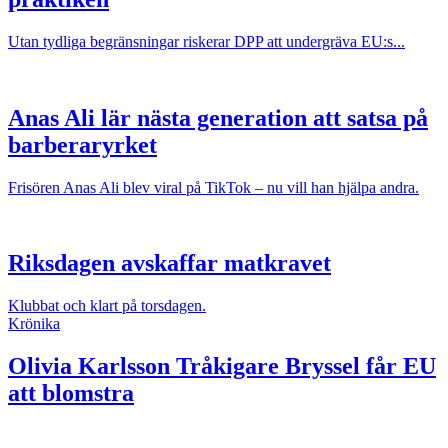
Utan tydliga begränsningar riskerar DPP att undergräva EU:s...
Anas Ali lär nästa generation att satsa på
barberaryrket
Frisören Anas Ali blev viral på TikTok – nu vill han hjälpa andra.
Riksdagen avskaffar matkravet
Klubbat och klart på torsdagen.
Krönika
Olivia Karlsson
Tråkigare Bryssel får EU
att blomstra