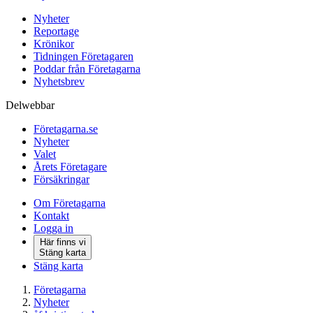
Nyheter
Reportage
Krönikor
Tidningen Företagaren
Poddar från Företagarna
Nyhetsbrev
Delwebbar
Företagarna.se
Nyheter
Valet
Årets Företagare
Försäkringar
Om Företagarna
Kontakt
Logga in
Här finns vi
Stäng karta
Stäng karta
Företagarna
Nyheter