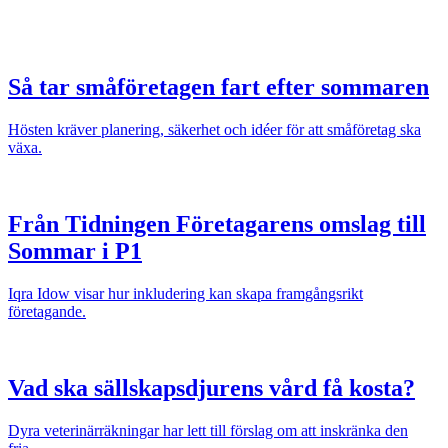
Så tar småföretagen fart efter sommaren
Hösten kräver planering, säkerhet och idéer för att småföretag ska
växa.
Från Tidningen Företagarens omslag till
Sommar i P1
Iqra Idow visar hur inkludering kan skapa framgångsrikt
företagande.
Vad ska sällskapsdjurens vård få kosta?
Dyra veterinärräkningar har lett till förslag om att inskränka den