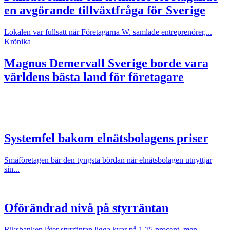
en avgörande tillväxtfråga för Sverige
Lokalen var fullsatt när Företagarna W. samlade entreprenörer,...
Krönika
Magnus Demervall
Sverige borde vara
världens bästa land för företagare
Systemfel bakom elnätsbolagens priser
Småföretagen bär den tyngsta bördan när elnätsbolagen utnyttjar
sin...
Oförändrad nivå på styrräntan
Riksbanken låter styrräntan ligga kvar på 1,75 procent, men...