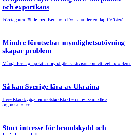
och exportkaos
Företagaren följde med Benjamin Dousa under en dag i Västerås.
Mindre förutsebar myndighetsutövning
skapar problem
Många företag uppfattar myndighetsaktivism som ett reellt problem.
Så kan Sverige lära av Ukraina
Beredskap byggs när motståndskraften i civilsamhällets
organisationer...
Stort intresse för brandskydd och