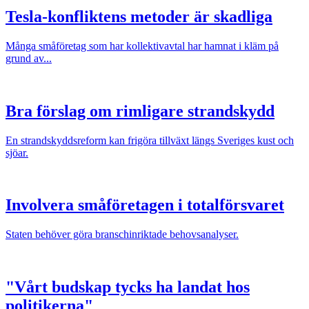
Tesla-konfliktens metoder är skadliga
Många småföretag som har kollektivavtal har hamnat i kläm på
grund av...
Bra förslag om rimligare strandskydd
En strandskyddsreform kan frigöra tillväxt längs Sveriges kust och
sjöar.
Involvera småföretagen i totalförsvaret
Staten behöver göra branschinriktade behovsanalyser.
"Vårt budskap tycks ha landat hos
politikerna"