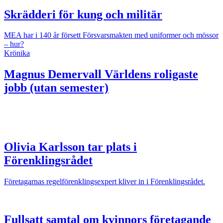
Skrädderi för kung och militär
MEA har i 140 år försett Försvarsmakten med uniformer och mössor
– hur?
Krönika
Magnus Demervall
Världens roligaste
jobb (utan semester)
Olivia Karlsson tar plats i
Förenklingsrådet
Företagarnas regelförenklingsexpert kliver in i Förenklingsrådet.
Fullsatt samtal om kvinnors företagande